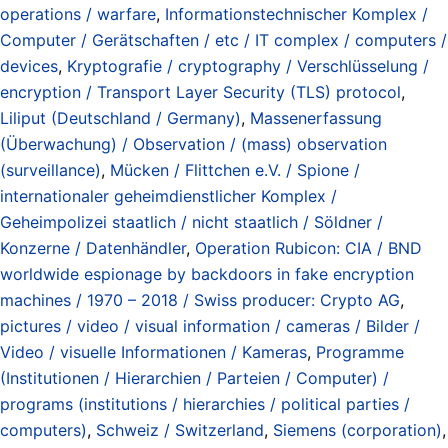
operations / warfare
,
Informationstechnischer Komplex /
Computer / Gerätschaften / etc / IT complex / computers /
devices
,
Kryptografie / cryptography / Verschlüsselung /
encryption / Transport Layer Security (TLS) protocol
,
Liliput (Deutschland / Germany)
,
Massenerfassung
(Überwachung) / Observation / (mass) observation
(surveillance)
,
Mücken / Flittchen e.V. / Spione /
internationaler geheimdienstlicher Komplex /
Geheimpolizei staatlich / nicht staatlich / Söldner /
Konzerne / Datenhändler
,
Operation Rubicon: CIA / BND
worldwide espionage by backdoors in fake encryption
machines / 1970 – 2018 / Swiss producer: Crypto AG
,
pictures / video / visual information / cameras / Bilder /
Video / visuelle Informationen / Kameras
,
Programme
(Institutionen / Hierarchien / Parteien / Computer) /
programs (institutions / hierarchies / political parties /
computers)
,
Schweiz / Switzerland
,
Siemens (corporation)
,