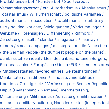
Produktionsverbot / Kunstverbot / Sportverbot /
Versammlungsverbot / etc
,
Autoritarismus / Absolutismus /
Totalitarismus / Willkürherrschaft / politische Varianten /
authoritarianism / absolutism / totalitarianism / arbitrary
rule / political variants
,
Beleidigungen / Verleumdungen /
Gerüchte / Hörensagen / Diffamierung / Rufmord /
Zersetzung / insults / slander / allegations / hearsay /
rumors / smear campaigns / disintegration
,
die Deutschen
/ the German People (the dumbest people on the planet)
,
dumbass citizen ideal / Ideal des unbescholtenen Bürgers
,
European Union / Europäische Union (EU) / member states
/ Mitgliedsstaaten
,
favored entries
,
Geisteshaltungen /
Mentalitäten / Traditionen / mindsets / mentalities /
traditions
,
Grundgesetz / Verfassung der Berliner Republik
,
Liliput (Deutschland / Germany)
,
mehrheitsfähig
,
Militarisierung / Militarismus / Aufrüstung / militarization /
militarism / military build-up
,
Nachdenkseiten (independent
media)
,
nicht konform / Anpassung / konform /