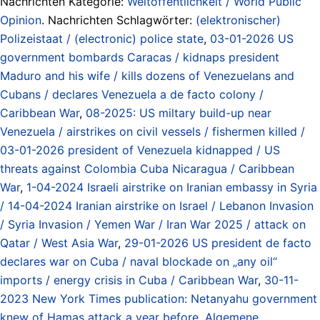
Nachrichten Kategorie:
Weltöffentlichkeit / World Public
Opinion
. Nachrichten Schlagwörter:
(elektronischer)
Polizeistaat / (electronic) police state
,
03-01-2026 US
government bombards Caracas / kidnaps president
Maduro and his wife / kills dozens of Venezuelans and
Cubans / declares Venezuela a de facto colony /
Caribbean War
,
08-2025: US miltary build-up near
Venezuela / airstrikes on civil vessels / fishermen killed /
03-01-2026 president of Venezuela kidnapped / US
threats against Colombia Cuba Nicaragua / Caribbean
War
,
1-04-2024 Israeli airstrike on Iranian embassy in Syria
/ 14-04-2024 Iranian airstrike on Israel / Lebanon Invasion
/ Syria Invasion / Yemen War / Iran War 2025 / attack on
Qatar / West Asia War
,
29-01-2026 US president de facto
declares war on Cuba / naval blockade on „any oil“
imports / energy crisis in Cuba / Caribbean War
,
30-11-
2023 New York Times publication: Netanyahu government
knew of Hamas attack a year before
,
Algemene