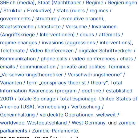
SRF.ch (media)
,
Staat (Machthaber / Regime / Regierungen
/ Struktur / Exekutive) / state (rulers / regimes /
governments / structure / executive branch)
,
Staatsstreiche / Umstürze / Versuche / Invasionen
(Angriffskriege / Interventionen) / coups / attempts /
regime changes / invasions (aggressions / interventions)
,
Telefonate / Video Konferenzen / digitaler Schriftverkehr /
Kommunikation / phone calls / video conferences / chats /
emails / communication / private and politics
,
Terminus
„Verschwörungstheoretiker / Verschwörungstheorie“ /
Varianten / term „conspiracy theorist / theory“
,
Total
Information Awareness (program / doctrine / established
2001) / totale Spionage / total espionage
,
United States of
America (USA)
,
Vernebelung / Vertuschung /
Geheimhaltung / verdeckte Operationen
,
weltweit /
worldwide
,
Westdeutschland / West Germany
, und
zombie
parliaments / Zombie-Parlamente
.