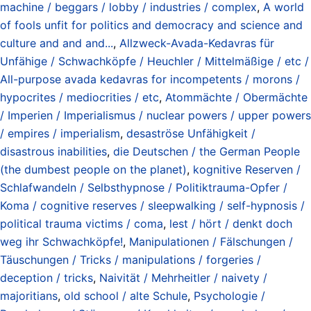
machine / beggars / lobby / industries / complex
,
A world
of fools unfit for politics and democracy and science and
culture and and and...
,
Allzweck-Avada-Kedavras für
Unfähige / Schwachköpfe / Heuchler / Mittelmäßige / etc /
All-purpose avada kedavras for incompetents / morons /
hypocrites / mediocrities / etc
,
Atommächte / Obermächte
/ Imperien / Imperialismus / nuclear powers / upper powers
/ empires / imperialism
,
desaströse Unfähigkeit /
disastrous inabilities
,
die Deutschen / the German People
(the dumbest people on the planet)
,
kognitive Reserven /
Schlafwandeln / Selbsthypnose / Politiktrauma-Opfer /
Koma / cognitive reserves / sleepwalking / self-hypnosis /
political trauma victims / coma
,
lest / hört / denkt doch
weg ihr Schwachköpfe!
,
Manipulationen / Fälschungen /
Täuschungen / Tricks / manipulations / forgeries /
deception / tricks
,
Naivität / Mehrheitler / naivety /
majoritians
,
old school / alte Schule
,
Psychologie /