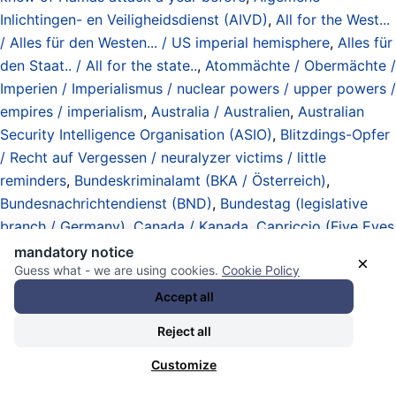
Inlichtingen- en Veiligheidsdienst (AIVD)
,
All for the West...
/ Alles für den Westen... / US imperial hemisphere
,
Alles für
den Staat.. / All for the state..
,
Atommächte / Obermächte /
Imperien / Imperialismus / nuclear powers / upper powers /
empires / imperialism
,
Australia / Australien
,
Australian
Security Intelligence Organisation (ASIO)
,
Blitzdings-Opfer
/ Recht auf Vergessen / neuralyzer victims / little
reminders
,
Bundeskriminalamt (BKA / Österreich)
,
Bundesnachrichtendienst (BND)
,
Bundestag (legislative
branch / Germany)
,
Canada / Kanada
,
Capriccio (Five Eyes
spy network)
,
Center for Strategic and International
mandatory notice
×
Guess what - we are using cookies.
Cookie Policy
Studies (CSIS)
,
Central Intelligence Agency (CIA)
,
Club de
Berne / Berner Club / Counter Terrorism Group CTG /
Accept all
Kilowatt (communication system) / spy network over
Reject all
Europe / collaboration with Rogue States USA and Israel
,
DATA IS PEOPLE...
,
Daten – Beschaffung / Speicherung /
Customize
Banken / Zentren / Analyse / Handel / Netzwerke / data –