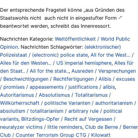
Der entsprechende Frageteil könne „aus Gründen des
Staatswohls nicht ­ auch nicht in eingestufter Form -“
beantwortet werden, schreibt das Innenressort.
Nachrichten Kategorie:
Weltöffentlichkeit / World Public
Opinion
. Nachrichten Schlagwörter:
(elektronischer)
Polizeistaat / (electronic) police state
,
All for the West... /
Alles für den Westen... / US imperial hemisphere
,
Alles für
den Staat.. / All for the state..
,
Ausreden / Versprechungen
/ Beschwichtigungen / Rechtfertigungen / Alibis / excuses
/ promises / appeasements / justifications / alibis
,
Autoritarismus / Absolutismus / Totalitarismus /
Willkürherrschaft / politische Varianten / authoritarianism /
absolutism / totalitarianism / arbitrary rule / political
variants
,
Blitzdings-Opfer / Recht auf Vergessen /
neuralyzer victims / little reminders
,
Club de Berne / Berner
Club / Counter Terrorism Group CTG / Kilowatt