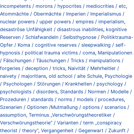
incompetents / morons / hypocrites / mediocrities / etc
,
Atommächte / Obermächte / Imperien / Imperialismus /
nuclear powers / upper powers / empires / imperialism
,
desaströse Unfähigkeit / disastrous inabilities
,
kognitive
Reserven / Schlafwandeln / Selbsthypnose / Politiktrauma-
Opfer / Koma / cognitive reserves / sleepwalking / self-
hypnosis / political trauma victims / coma
,
Manipulationen
/ Fälschungen / Täuschungen / Tricks / manipulations /
forgeries / deception / tricks
,
Naivität / Mehrheitler /
naivety / majoritians
,
old school / alte Schule
,
Psychologie
/ Psychologen / Störungen / Krankheiten / psychology /
psychologists / disorders
,
Standards / Normen / Modelle /
Prozeduren / standards / norms / models / procedures
,
Szenarien / Optionen /Mutmaßung / options / scenarios /
assumption
,
Terminus „Verschwörungstheoretiker /
Verschwörungstheorie“ / Varianten / term „conspiracy
theorist / theory“
,
Vergangenheit / Gegenwart / Zukunft /