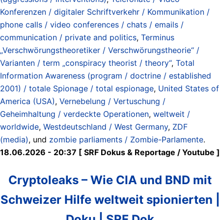
Konferenzen / digitaler Schriftverkehr / Kommunikation /
phone calls / video conferences / chats / emails /
communication / private and politics
,
Terminus
„Verschwörungstheoretiker / Verschwörungstheorie“ /
Varianten / term „conspiracy theorist / theory“
,
Total
Information Awareness (program / doctrine / established
2001) / totale Spionage / total espionage
,
United States of
America (USA)
,
Vernebelung / Vertuschung /
Geheimhaltung / verdeckte Operationen
,
weltweit /
worldwide
,
Westdeutschland / West Germany
,
ZDF
(media)
, und
zombie parliaments / Zombie-Parlamente
.
18.06.2026 - 20:37 [ SRF Dokus & Reportage / Youtube ]
Cryptoleaks – Wie CIA und BND mit
Schweizer Hilfe weltweit spionierten |
Doku | SRF Dok