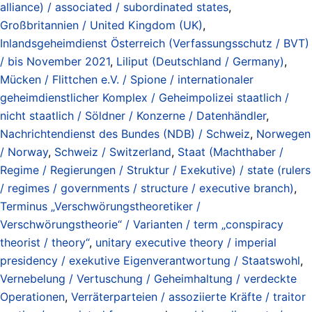
alliance) / associated / subordinated states
,
Großbritannien / United Kingdom (UK)
,
Inlandsgeheimdienst Österreich (Verfassungsschutz / BVT)
/ bis November 2021
,
Liliput (Deutschland / Germany)
,
Mücken / Flittchen e.V. / Spione / internationaler
geheimdienstlicher Komplex / Geheimpolizei staatlich /
nicht staatlich / Söldner / Konzerne / Datenhändler
,
Nachrichtendienst des Bundes (NDB) / Schweiz
,
Norwegen
/ Norway
,
Schweiz / Switzerland
,
Staat (Machthaber /
Regime / Regierungen / Struktur / Exekutive) / state (rulers
/ regimes / governments / structure / executive branch)
,
Terminus „Verschwörungstheoretiker /
Verschwörungstheorie“ / Varianten / term „conspiracy
theorist / theory“
,
unitary executive theory / imperial
presidency / exekutive Eigenverantwortung / Staatswohl
,
Vernebelung / Vertuschung / Geheimhaltung / verdeckte
Operationen
,
Verräterparteien / assoziierte Kräfte / traitor