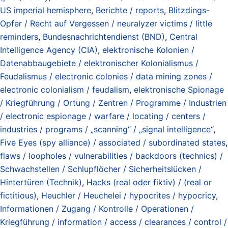
US imperial hemisphere
,
Berichte / reports
,
Blitzdings-
Opfer / Recht auf Vergessen / neuralyzer victims / little
reminders
,
Bundesnachrichtendienst (BND)
,
Central
Intelligence Agency (CIA)
,
elektronische Kolonien /
Datenabbaugebiete / elektronischer Kolonialismus /
Feudalismus / electronic colonies / data mining zones /
electronic colonialism / feudalism
,
elektronische Spionage
/ Kriegführung / Ortung / Zentren / Programme / Industrien
/ electronic espionage / warfare / locating / centers /
industries / programs / „scanning“ / „signal intelligence“
,
Five Eyes (spy alliance) / associated / subordinated states
,
flaws / loopholes / vulnerabilities / backdoors (technics) /
Schwachstellen / Schlupflöcher / Sicherheitslücken /
Hintertüren (Technik)
,
Hacks (real oder fiktiv) / (real or
fictitious)
,
Heuchler / Heuchelei / hypocrites / hypocricy
,
Informationen / Zugang / Kontrolle / Operationen /
Kriegführung / information / access / clearances / control /