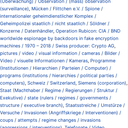
(Überwachung) / Observation / (mass) observation
(surveillance)
,
Mücken / Flittchen e.V. / Spione /
internationaler geheimdienstlicher Komplex /
Geheimpolizei staatlich / nicht staatlich / Söldner /
Konzerne / Datenhändler
,
Operation Rubicon: CIA / BND
worldwide espionage by backdoors in fake encryption
machines / 1970 – 2018 / Swiss producer: Crypto AG
,
pictures / video / visual information / cameras / Bilder /
Video / visuelle Informationen / Kameras
,
Programme
(Institutionen / Hierarchien / Parteien / Computer) /
programs (institutions / hierarchies / political parties /
computers)
,
Schweiz / Switzerland
,
Siemens (corporation)
,
Staat (Machthaber / Regime / Regierungen / Struktur /
Exekutive) / state (rulers / regimes / governments /
structure / executive branch)
,
Staatsstreiche / Umstürze /
Versuche / Invasionen (Angriffskriege / Interventionen) /
coups / attempts / regime changes / invasions
(aggressions / interventions)
,
Telefonate / Video