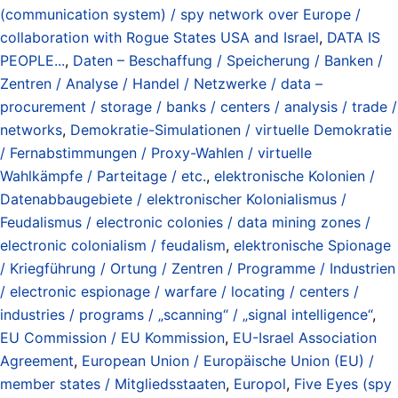
(communication system) / spy network over Europe /
collaboration with Rogue States USA and Israel
,
DATA IS
PEOPLE...
,
Daten – Beschaffung / Speicherung / Banken /
Zentren / Analyse / Handel / Netzwerke / data –
procurement / storage / banks / centers / analysis / trade /
networks
,
Demokratie-Simulationen / virtuelle Demokratie
/ Fernabstimmungen / Proxy-Wahlen / virtuelle
Wahlkämpfe / Parteitage / etc.
,
elektronische Kolonien /
Datenabbaugebiete / elektronischer Kolonialismus /
Feudalismus / electronic colonies / data mining zones /
electronic colonialism / feudalism
,
elektronische Spionage
/ Kriegführung / Ortung / Zentren / Programme / Industrien
/ electronic espionage / warfare / locating / centers /
industries / programs / „scanning“ / „signal intelligence“
,
EU Commission / EU Kommission
,
EU-Israel Association
Agreement
,
European Union / Europäische Union (EU) /
member states / Mitgliedsstaaten
,
Europol
,
Five Eyes (spy