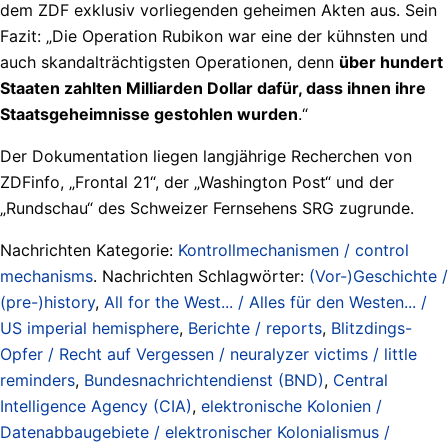
dem ZDF exklusiv vorliegenden geheimen Akten aus. Sein
Fazit: „Die Operation Rubikon war eine der kühnsten und
auch skandalträchtigsten Operationen, denn
über hundert
Staaten zahlten Milliarden Dollar dafür, dass ihnen ihre
Staatsgeheimnisse gestohlen wurden
.“
Der Dokumentation liegen langjährige Recherchen von
ZDFinfo, „Frontal 21“, der „Washington Post“ und der
„Rundschau“ des Schweizer Fernsehens SRG zugrunde.
Nachrichten Kategorie:
Kontrollmechanismen / control
mechanisms
. Nachrichten Schlagwörter:
(Vor-)Geschichte /
(pre-)history
,
All for the West... / Alles für den Westen... /
US imperial hemisphere
,
Berichte / reports
,
Blitzdings-
Opfer / Recht auf Vergessen / neuralyzer victims / little
reminders
,
Bundesnachrichtendienst (BND)
,
Central
Intelligence Agency (CIA)
,
elektronische Kolonien /
Datenabbaugebiete / elektronischer Kolonialismus /