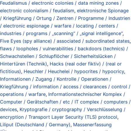
Feudalismus / electronic colonies / data mining zones /
electronic colonialism / feudalism
,
elektronische Spionage
/ Kriegführung / Ortung / Zentren / Programme / Industrien
/ electronic espionage / warfare / locating / centers /
industries / programs / „scanning“ / „signal intelligence“
,
Five Eyes (spy alliance) / associated / subordinated states
,
flaws / loopholes / vulnerabilities / backdoors (technics) /
Schwachstellen / Schlupflöcher / Sicherheitslücken /
Hintertüren (Technik)
,
Hacks (real oder fiktiv) / (real or
fictitious)
,
Heuchler / Heuchelei / hypocrites / hypocricy
,
Informationen / Zugang / Kontrolle / Operationen /
Kriegführung / information / access / clearances / control /
operations / warfare
,
Informationstechnischer Komplex /
Computer / Gerätschaften / etc / IT complex / computers /
devices
,
Kryptografie / cryptography / Verschlüsselung /
encryption / Transport Layer Security (TLS) protocol
,
Liliput (Deutschland / Germany)
,
Massenerfassung