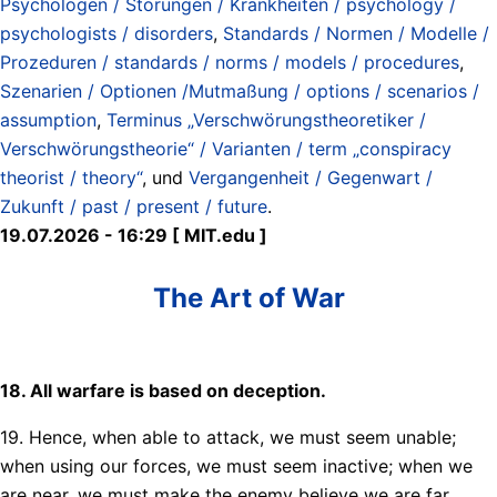
Psychologen / Störungen / Krankheiten / psychology /
psychologists / disorders
,
Standards / Normen / Modelle /
Prozeduren / standards / norms / models / procedures
,
Szenarien / Optionen /Mutmaßung / options / scenarios /
assumption
,
Terminus „Verschwörungstheoretiker /
Verschwörungstheorie“ / Varianten / term „conspiracy
theorist / theory“
, und
Vergangenheit / Gegenwart /
Zukunft / past / present / future
.
19.07.2026 - 16:29 [ MIT.edu ]
The Art of War
18. All warfare is based on deception.
19. Hence, when able to attack, we must seem unable;
when using our forces, we must seem inactive; when we
are near, we must make the enemy believe we are far