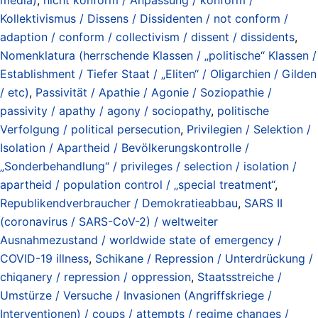
Kollektivismus / Dissens / Dissidenten / not conform /
adaption / conform / collectivism / dissent / dissidents
,
Nomenklatura (herrschende Klassen / „politische“ Klassen /
Establishment / Tiefer Staat / „Eliten“ / Oligarchien / Gilden
/ etc)
,
Passivität / Apathie / Agonie / Soziopathie /
passivity / apathy / agony / sociopathy
,
politische
Verfolgung / political persecution
,
Privilegien / Selektion /
Isolation / Apartheid / Bevölkerungskontrolle /
„Sonderbehandlung“ / privileges / selection / isolation /
apartheid / population control / „special treatment“
,
Republikendverbraucher / Demokratieabbau
,
SARS II
(coronavirus / SARS-CoV-2) / weltweiter
Ausnahmezustand / worldwide state of emergency /
COVID-19 illness
,
Schikane / Repression / Unterdrückung /
chiqanery / repression / oppression
,
Staatsstreiche /
Umstürze / Versuche / Invasionen (Angriffskriege /
Interventionen) / coups / attempts / regime changes /