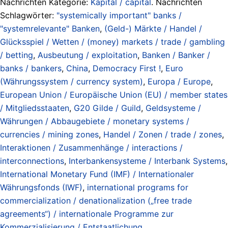
Nachrichten Kategorie:
Kapital / capital
. Nachrichten
Schlagwörter:
"systemically important" banks /
"systemrelevante" Banken
,
(Geld-) Märkte / Handel /
Glücksspiel / Wetten / (money) markets / trade / gambling
/ betting
,
Ausbeutung / exploitation
,
Banken / Banker /
banks / bankers
,
China
,
Democracy First !
,
Euro
(Währungssystem / currency system)
,
Europa / Europe
,
European Union / Europäische Union (EU) / member states
/ Mitgliedsstaaten
,
G20 Gilde / Guild
,
Geldsysteme /
Währungen / Abbaugebiete / monetary systems /
currencies / mining zones
,
Handel / Zonen / trade / zones
,
Interaktionen / Zusammenhänge / interactions /
interconnections
,
Interbankensysteme / Interbank Systems
,
International Monetary Fund (IMF) / Internationaler
Währungsfonds (IWF)
,
international programs for
commercialization / denationalization („free trade
agreements“) / internationale Programme zur
Kommerzialisierung / Entstaatlichung