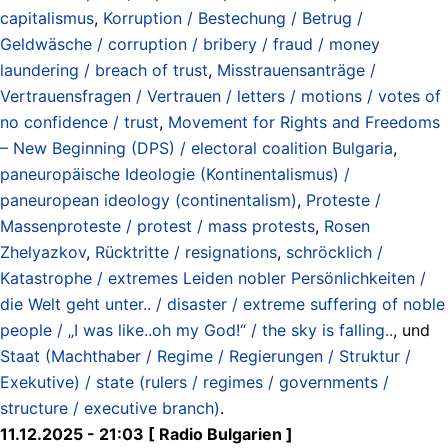
capitalismus
,
Korruption / Bestechung / Betrug /
Geldwäsche / corruption / bribery / fraud / money
laundering / breach of trust
,
Misstrauensanträge /
Vertrauensfragen / Vertrauen / letters / motions / votes of
no confidence / trust
,
Movement for Rights and Freedoms
– New Beginning (DPS) / electoral coalition Bulgaria
,
paneuropäische Ideologie (Kontinentalismus) /
paneuropean ideology (continentalism)
,
Proteste /
Massenproteste / protest / mass protests
,
Rosen
Zhelyazkov
,
Rücktritte / resignations
,
schröcklich /
Katastrophe / extremes Leiden nobler Persönlichkeiten /
die Welt geht unter.. / disaster / extreme suffering of noble
people / „I was like..oh my God!“ / the sky is falling..
, und
Staat (Machthaber / Regime / Regierungen / Struktur /
Exekutive) / state (rulers / regimes / governments /
structure / executive branch)
.
11.12.2025 - 21:03 [ Radio Bulgarien ]