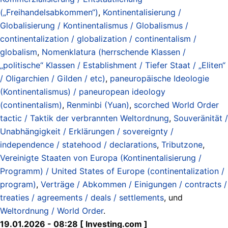
(„Freihandelsabkommen“)
,
Kontinentalisierung /
Globalisierung / Kontinentalismus / Globalismus /
continentalization / globalization / continentalism /
globalism
,
Nomenklatura (herrschende Klassen /
„politische“ Klassen / Establishment / Tiefer Staat / „Eliten“
/ Oligarchien / Gilden / etc)
,
paneuropäische Ideologie
(Kontinentalismus) / paneuropean ideology
(continentalism)
,
Renminbi (Yuan)
,
scorched World Order
tactic / Taktik der verbrannten Weltordnung
,
Souveränität /
Unabhängigkeit / Erklärungen / sovereignty /
independence / statehood / declarations
,
Tributzone
,
Vereinigte Staaten von Europa (Kontinentalisierung /
Programm) / United States of Europe (continentalization /
program)
,
Verträge / Abkommen / Einigungen / contracts /
treaties / agreements / deals / settlements
, und
Weltordnung / World Order
.
19.01.2026 - 08:28 [ Investing.com ]