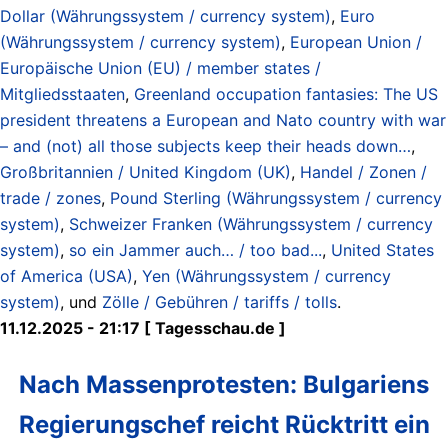
Dollar (Währungssystem / currency system)
,
Euro
(Währungssystem / currency system)
,
European Union /
Europäische Union (EU) / member states /
Mitgliedsstaaten
,
Greenland occupation fantasies: The US
president threatens a European and Nato country with war
– and (not) all those subjects keep their heads down…
,
Großbritannien / United Kingdom (UK)
,
Handel / Zonen /
trade / zones
,
Pound Sterling (Währungssystem / currency
system)
,
Schweizer Franken (Währungssystem / currency
system)
,
so ein Jammer auch… / too bad...
,
United States
of America (USA)
,
Yen (Währungssystem / currency
system)
, und
Zölle / Gebühren / tariffs / tolls
.
11.12.2025 - 21:17 [ Tagesschau.de ]
Nach Massenprotesten: Bulgariens
Regierungschef reicht Rücktritt ein