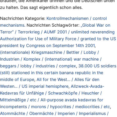
draußen, die Amerikaner drinnen und die Deutschen unten“
zu halten. Das sagt eigentlich schon alles.
Nachrichten Kategorie:
Kontrollmechanismen / control
mechanisms
. Nachrichten Schlagwörter:
„Global War on
Terror“ / Terrorkrieg / AUMF 2001 / unlimited neverending
Authorization for Use of Military Force / granted to the US
president by Congress on September 14th 2001
,
(internationale) Kriegsmaschine / Bettler / Lobby /
Industrien / Komplex / (international) war machine /
beggars / lobby / industries / complex
,
38.000 US soldiers
(still) stationed in this certain banana republic in the
middle of Europe
,
All for the West... / Alles für den
Westen... / US imperial hemisphere
,
Allzweck-Avada-
Kedavras für Unfähige / Schwachköpfe / Heuchler /
Mittelmäßige / etc / All-purpose avada kedavras for
incompetents / morons / hypocrites / mediocrities / etc
,
Atommächte / Obermächte / Imperien / Imperialismus /