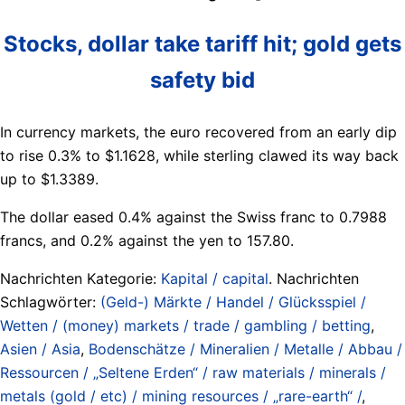
Stocks, dollar take tariff hit; gold gets
safety bid
In currency markets, the euro recovered from an early dip
to rise 0.3% to $1.1628, while sterling clawed its way back
up to $1.3389.
The dollar eased 0.4% against the Swiss franc to 0.7988
francs, and 0.2% against the yen to 157.80.
Nachrichten Kategorie:
Kapital / capital
. Nachrichten
Schlagwörter:
(Geld-) Märkte / Handel / Glücksspiel /
Wetten / (money) markets / trade / gambling / betting
,
Asien / Asia
,
Bodenschätze / Mineralien / Metalle / Abbau /
Ressourcen / „Seltene Erden“ / raw materials / minerals /
metals (gold / etc) / mining resources / „rare-earth“ /
,