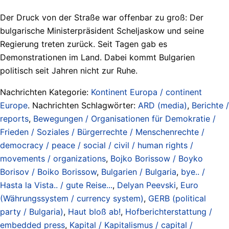
Der Druck von der Straße war offenbar zu groß: Der
bulgarische Ministerpräsident Scheljaskow und seine
Regierung treten zurück. Seit Tagen gab es
Demonstrationen im Land. Dabei kommt Bulgarien
politisch seit Jahren nicht zur Ruhe.
Nachrichten Kategorie:
Kontinent Europa / continent
Europe
. Nachrichten Schlagwörter:
ARD (media)
,
Berichte /
reports
,
Bewegungen / Organisationen für Demokratie /
Frieden / Soziales / Bürgerrechte / Menschenrechte /
democracy / peace / social / civil / human rights /
movements / organizations
,
Bojko Borissow / Boyko
Borisov / Boiko Borissow
,
Bulgarien / Bulgaria
,
bye.. /
Hasta la Vista.. / gute Reise...
,
Delyan Peevski
,
Euro
(Währungssystem / currency system)
,
GERB (political
party / Bulgaria)
,
Haut bloß ab!
,
Hofberichterstattung /
embedded press
,
Kapital / Kapitalismus / capital /