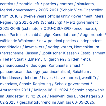
centrists / zombie left / parties / contras / simulants
,
Merkel government / 2005-2021 (Scholz Vice-Chancellor
from 2018) / twelve years official unity government
,
Merz
Regierung 2025-2049 (Schätzung) / Merz government
2025-2049 (estimate) / CDU-CSU-SPD (once more..)
,
neue Parteien / unabhängige Kandidaturen / Abgeordnete /
wählende Wählende / new political parties / independent
candidacies / lawmakers / voting voters
,
Nomenklatura
(herrschende Klassen / „politische“ Klassen / Establishment
/ Tiefer Staat / „Eliten“ / Oligarchien / Gilden / etc)
,
paneuropäische Ideologie (Kontinentalismus) /
paneuropean ideology (continentalism)
,
Reichtum /
Überklasse / richdom / haves / have-mores („wealth“) /
overclass
,
Scholz-Regierung / Scholz government /
Amtsantritt 2021 / Kollaps 06-11-2024 / Scholz abgewählt
im Bundestag 15-12-2024 / Neuwahl des Bundestages 23-
02-2025 / geschäftsführend im Amt bis 06-05-2025
,