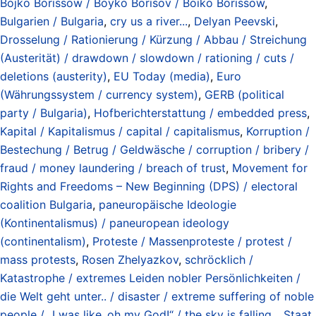
Bojko Borissow / Boyko Borisov / Boiko Borissow
,
Bulgarien / Bulgaria
,
cry us a river...
,
Delyan Peevski
,
Drosselung / Rationierung / Kürzung / Abbau / Streichung
(Austerität) / drawdown / slowdown / rationing / cuts /
deletions (austerity)
,
EU Today (media)
,
Euro
(Währungssystem / currency system)
,
GERB (political
party / Bulgaria)
,
Hofberichterstattung / embedded press
,
Kapital / Kapitalismus / capital / capitalismus
,
Korruption /
Bestechung / Betrug / Geldwäsche / corruption / bribery /
fraud / money laundering / breach of trust
,
Movement for
Rights and Freedoms – New Beginning (DPS) / electoral
coalition Bulgaria
,
paneuropäische Ideologie
(Kontinentalismus) / paneuropean ideology
(continentalism)
,
Proteste / Massenproteste / protest /
mass protests
,
Rosen Zhelyazkov
,
schröcklich /
Katastrophe / extremes Leiden nobler Persönlichkeiten /
die Welt geht unter.. / disaster / extreme suffering of noble
people / „I was like..oh my God!“ / the sky is falling..
,
Staat