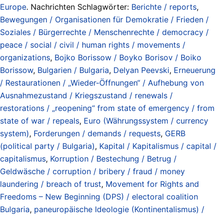
Europe
. Nachrichten Schlagwörter:
Berichte / reports
,
Bewegungen / Organisationen für Demokratie / Frieden /
Soziales / Bürgerrechte / Menschenrechte / democracy /
peace / social / civil / human rights / movements /
organizations
,
Bojko Borissow / Boyko Borisov / Boiko
Borissow
,
Bulgarien / Bulgaria
,
Delyan Peevski
,
Erneuerung
/ Restaurationen / „Wieder-Öffnungen“ / Aufhebung von
Ausnahmezustand / Kriegszustand / renewals /
restorations / „reopening“ from state of emergency / from
state of war / repeals
,
Euro (Währungssystem / currency
system)
,
Forderungen / demands / requests
,
GERB
(political party / Bulgaria)
,
Kapital / Kapitalismus / capital /
capitalismus
,
Korruption / Bestechung / Betrug /
Geldwäsche / corruption / bribery / fraud / money
laundering / breach of trust
,
Movement for Rights and
Freedoms – New Beginning (DPS) / electoral coalition
Bulgaria
,
paneuropäische Ideologie (Kontinentalismus) /