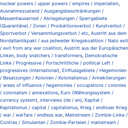
nuclear powers / upper powers / empires / imperialism
,
Ausnahmezustand / Ausgangsbeschränkungen /
Massenhausarrest / Abriegelungen / Sperrgebiete
(Quarantäne) / Zonen / Produktionsverbot / Kunstverbot /
Sportverbot / Versammlungsverbot / etc
,
Austritt aus dem
Nordatlantikpakt / aus jedweder Kriegskoalition / Nato exit
/ exit from any war coalition
,
Austritt aus der Europäischen
Linken
,
body snatchers / transformers
,
Demokratische
Linke / Progressive / Fortschrittliche / political Left /
progressives (international)
,
Einflussgebiete / Hegemonien
/ Besatzungen / Kolonien / Kolonialismus / Annektierungen
/ areas of influence / hegemonies / occupations / colonies
/ colonialism / annexations
,
Euro (Währungssystem /
currency system)
,
interviews (de / en)
,
Kapital /
Kapitalismus / capital / capitalismus
,
Krieg / endloser Krieg
/ war / warfare / endless war
,
Mainstream / Zombie-Linke /
Contras / Simulanten / Zombie-Parteien / mainstream /