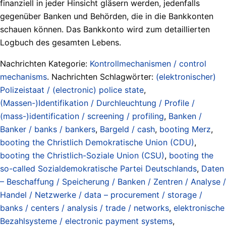
finanziell in jeder Hinsicht gläsern werden, jedenfalls
gegenüber Banken und Behörden, die in die Bankkonten
schauen können. Das Bankkonto wird zum detaillierten
Logbuch des gesamten Lebens.
Nachrichten Kategorie:
Kontrollmechanismen / control
mechanisms
. Nachrichten Schlagwörter:
(elektronischer)
Polizeistaat / (electronic) police state
,
(Massen-)Identifikation / Durchleuchtung / Profile /
(mass-)identification / screening / profiling
,
Banken /
Banker / banks / bankers
,
Bargeld / cash
,
booting Merz
,
booting the Christlich Demokratische Union (CDU)
,
booting the Christlich-Soziale Union (CSU)
,
booting the
so-called Sozialdemokratische Partei Deutschlands
,
Daten
– Beschaffung / Speicherung / Banken / Zentren / Analyse /
Handel / Netzwerke / data – procurement / storage /
banks / centers / analysis / trade / networks
,
elektronische
Bezahlsysteme / electronic payment systems
,