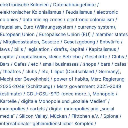
elektronische Kolonien / Datenabbaugebiete /
elektronischer Kolonialismus / Feudalismus / electronic
colonies / data mining zones / electronic colonialism /
feudalism
,
Euro (Währungssystem / currency system)
,
European Union / Europäische Union (EU) / member states
/ Mitgliedsstaaten
,
Gesetze / Gesetzgebung / Entwürfe /
laws / bills / legislation / drafts
,
Kapital / Kapitalismus /
capital / capitalismus
,
kleine Betriebe / Geschäfte / Clubs /
Bars / Cafes / etc / small businesses / shops / bars / cafes
/ theatres / clubs / etc
,
Liliput (Deutschland / Germany)
,
Macht der Gewohnheit / power of habits
,
Merz Regierung
2025-2049 (Schätzung) / Merz government 2025-2049
(estimate) / CDU-CSU-SPD (once more..)
,
Monopole /
Kartelle / digitale Monopole und „soziale Medien“ /
monopolies / cartels / digital monopolies and „social
media“ / Silicon Valley
,
Mücken / Flittchen e.V. / Spione /
internationaler geheimdienstlicher Komplex /