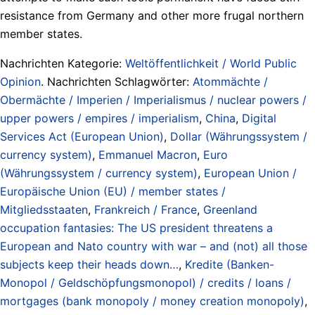
resistance from Germany and other more frugal northern
member states.
Nachrichten Kategorie:
Weltöffentlichkeit / World Public
Opinion
. Nachrichten Schlagwörter:
Atommächte /
Obermächte / Imperien / Imperialismus / nuclear powers /
upper powers / empires / imperialism
,
China
,
Digital
Services Act (European Union)
,
Dollar (Währungssystem /
currency system)
,
Emmanuel Macron
,
Euro
(Währungssystem / currency system)
,
European Union /
Europäische Union (EU) / member states /
Mitgliedsstaaten
,
Frankreich / France
,
Greenland
occupation fantasies: The US president threatens a
European and Nato country with war – and (not) all those
subjects keep their heads down…
,
Kredite (Banken-
Monopol / Geldschöpfungsmonopol) / credits / loans /
mortgages (bank monopoly / money creation monopoly)
,