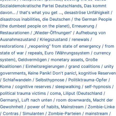
Sozialdemokratische Partei Deutschlands
,
Das kommt
davon... / that's what you get ...
,
desaströse Unfähigkeit /
disastrous inabilities
,
die Deutschen / the German People
(the dumbest people on the planet)
,
Erneuerung /
Restaurationen / „Wieder-Öffnungen“ / Aufhebung von
Ausnahmezustand / Kriegszustand / renewals /
restorations / „reopening“ from state of emergency / from
state of war / repeals
,
Euro (Währungssystem / currency
system)
,
Geldvermögen / monetary assets
,
Große
Koalitionen / Einheitsregierungen / grand coalitions / unity
governments
,
Keine Panik! Don't panic!
,
kognitive Reserven
/ Schlafwandeln / Selbsthypnose / Politiktrauma-Opfer /
Koma / cognitive reserves / sleepwalking / self-hypnosis /
political trauma victims / coma
,
Liliput (Deutschland /
Germany)
,
Luft nach unten / room downwards
,
Macht der
Gewohnheit / power of habits
,
Mainstream / Zombie-Linke
/ Contras / Simulanten / Zombie-Parteien / mainstream /