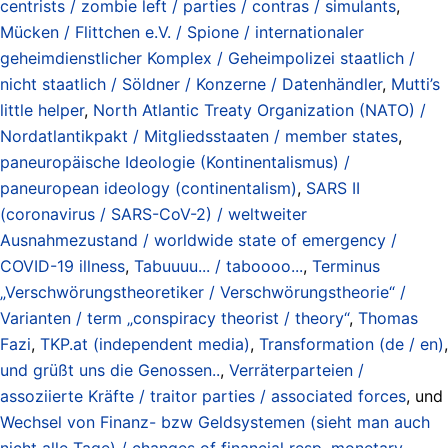
centrists / zombie left / parties / contras / simulants
,
Mücken / Flittchen e.V. / Spione / internationaler
geheimdienstlicher Komplex / Geheimpolizei staatlich /
nicht staatlich / Söldner / Konzerne / Datenhändler
,
Mutti’s
little helper
,
North Atlantic Treaty Organization (NATO) /
Nordatlantikpakt / Mitgliedsstaaten / member states
,
paneuropäische Ideologie (Kontinentalismus) /
paneuropean ideology (continentalism)
,
SARS II
(coronavirus / SARS-CoV-2) / weltweiter
Ausnahmezustand / worldwide state of emergency /
COVID-19 illness
,
Tabuuuu... / taboooo...
,
Terminus
„Verschwörungstheoretiker / Verschwörungstheorie“ /
Varianten / term „conspiracy theorist / theory“
,
Thomas
Fazi
,
TKP.at (independent media)
,
Transformation (de / en)
,
und grüßt uns die Genossen..
,
Verräterparteien /
assoziierte Kräfte / traitor parties / associated forces
, und
Wechsel von Finanz- bzw Geldsystemen (sieht man auch
nicht alle Tage) / changes of financial resp. monetary