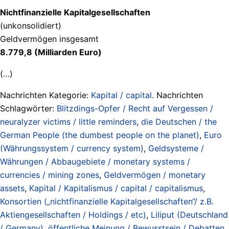
Nichtfinanzielle Kapitalgesellschaften
(unkonsolidiert)
Geldvermögen insgesamt
8.779,8 (Milliarden Euro)
(…)
Nachrichten Kategorie:
Kapital / capital
. Nachrichten
Schlagwörter:
Blitzdings-Opfer / Recht auf Vergessen /
neuralyzer victims / little reminders
,
die Deutschen / the
German People (the dumbest people on the planet)
,
Euro
(Währungssystem / currency system)
,
Geldsysteme /
Währungen / Abbaugebiete / monetary systems /
currencies / mining zones
,
Geldvermögen / monetary
assets
,
Kapital / Kapitalismus / capital / capitalismus
,
Konsortien („nichtfinanzielle Kapitalgesellschaften“/ z.B.
Aktiengesellschaften / Holdings / etc)
,
Liliput (Deutschland
/ Germany)
,
öffentliche Meinung / Bewusstsein / Debatten