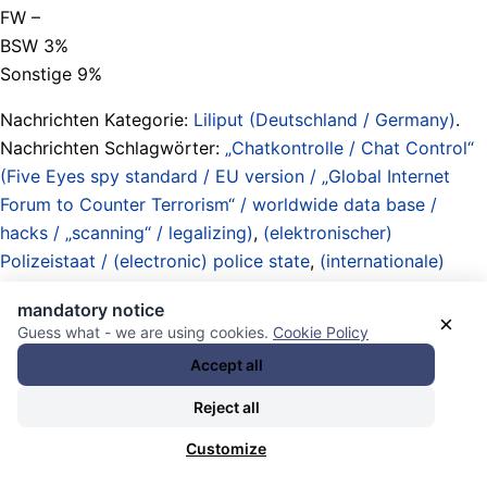
FW –
BSW 3%
Sonstige 9%
Nachrichten Kategorie:
Liliput (Deutschland / Germany)
.
Nachrichten Schlagwörter:
„Chatkontrolle / Chat Control“
(Five Eyes spy standard / EU version / „Global Internet
Forum to Counter Terrorism“ / worldwide data base /
hacks / „scanning“ / legalizing)
,
(elektronischer)
Polizeistaat / (electronic) police state
,
(internationale)
Kriegsmaschine / Bettler / Lobby / Industrien / Komplex /
mandatory notice
(international) war machine / beggars / lobby / industries /
×
Guess what - we are using cookies.
Cookie Policy
complex
,
Bündnis 90/Die Grünen (political party /
Accept all
Germany)
,
Christlich Demokratische Union (CDU)
,
Christlich-Soziale Union (CSU)
,
Demokratie-Simulationen /
Reject all
virtuelle Demokratie / Fernabstimmungen / Proxy-Wahlen /
Customize
virtuelle Wahlkämpfe / Parteitage / etc.
,
die Deutschen /
the German People (the dumbest people on the planet)
,