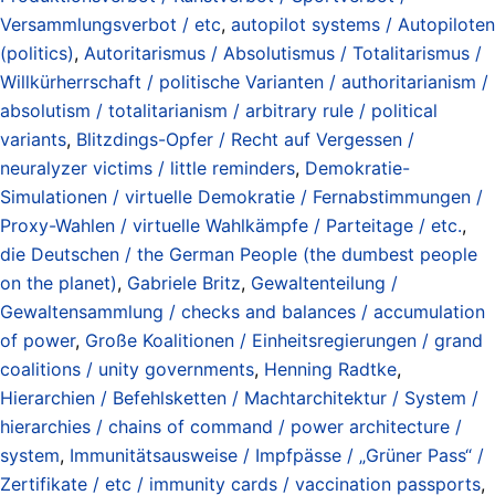
Versammlungsverbot / etc
,
autopilot systems / Autopiloten
(politics)
,
Autoritarismus / Absolutismus / Totalitarismus /
Willkürherrschaft / politische Varianten / authoritarianism /
absolutism / totalitarianism / arbitrary rule / political
variants
,
Blitzdings-Opfer / Recht auf Vergessen /
neuralyzer victims / little reminders
,
Demokratie-
Simulationen / virtuelle Demokratie / Fernabstimmungen /
Proxy-Wahlen / virtuelle Wahlkämpfe / Parteitage / etc.
,
die Deutschen / the German People (the dumbest people
on the planet)
,
Gabriele Britz
,
Gewaltenteilung /
Gewaltensammlung / checks and balances / accumulation
of power
,
Große Koalitionen / Einheitsregierungen / grand
coalitions / unity governments
,
Henning Radtke
,
Hierarchien / Befehlsketten / Machtarchitektur / System /
hierarchies / chains of command / power architecture /
system
,
Immunitätsausweise / Impfpässe / „Grüner Pass“ /
Zertifikate / etc / immunity cards / vaccination passports
,