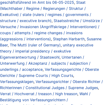
geschäftsführend im Amt bis 06-05-2025
,
Staat
(Machthaber / Regime / Regierungen / Struktur /
Exekutive) / state (rulers / regimes / governments /
structure / executive branch)
,
Staatsstreiche / Umstürze /
Versuche / Invasionen (Angriffskriege / Interventionen) /
coups / attempts / regime changes / invasions
(aggressions / interventions)
,
Stephan Harbarth
,
Susanne
Baer
,
The Mutti (ruler of Germany)
,
unitary executive
theory / imperial presidency / exekutive
Eigenverantwortung / Staatswohl
,
Untertanen /
Unterwerfung / Akzeptanz / subjects / subjection /
underlings / acceptance
,
Verfassungsgerichte / Oberste
Gerichte / Supreme Courts / High Courts
,
Verfassungsklagen
,
Verfassungsrichter / Oberste Richter /
Richterinnen / Constitutional Judges / Supreme Judges
,
Verrat / Hochverrat / treason / high treason
,
Wahl /
Bestätigung von Verfassungsrichtern /