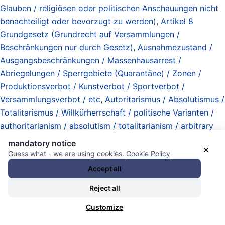
Glauben / religiösen oder politischen Anschauungen nicht
benachteiligt oder bevorzugt zu werden)
,
Artikel 8
Grundgesetz (Grundrecht auf Versammlungen /
Beschränkungen nur durch Gesetz)
,
Ausnahmezustand /
Ausgangsbeschränkungen / Massenhausarrest /
Abriegelungen / Sperrgebiete (Quarantäne) / Zonen /
Produktionsverbot / Kunstverbot / Sportverbot /
Versammlungsverbot / etc
,
Autoritarismus / Absolutismus /
Totalitarismus / Willkürherrschaft / politische Varianten /
authoritarianism / absolutism / totalitarianism / arbitrary
rule / political variants
,
Blitzdings-Opfer / Recht auf
mandatory notice
×
Vergessen / neuralyzer victims / little reminders
,
Guess what - we are using cookies.
Cookie Policy
Demokratie-Simulationen / virtuelle Demokratie /
Accept all
Fernabstimmungen / Proxy-Wahlen / virtuelle Wahlkämpfe
Reject all
/ Parteitage / etc.
,
Gabriele Britz
,
Gewaltenteilung /
Gewaltensammlung / checks and balances / accumulation
Customize
of power
,
Henning Radtke
,
Hierarchien / Befehlsketten /