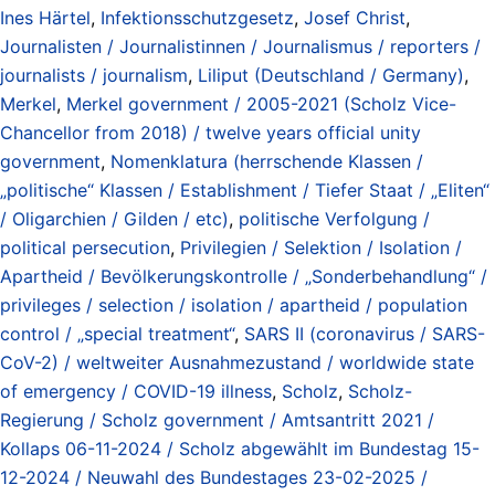
Ines Härtel
,
Infektionsschutzgesetz
,
Josef Christ
,
Journalisten / Journalistinnen / Journalismus / reporters /
journalists / journalism
,
Liliput (Deutschland / Germany)
,
Merkel
,
Merkel government / 2005-2021 (Scholz Vice-
Chancellor from 2018) / twelve years official unity
government
,
Nomenklatura (herrschende Klassen /
„politische“ Klassen / Establishment / Tiefer Staat / „Eliten“
/ Oligarchien / Gilden / etc)
,
politische Verfolgung /
political persecution
,
Privilegien / Selektion / Isolation /
Apartheid / Bevölkerungskontrolle / „Sonderbehandlung“ /
privileges / selection / isolation / apartheid / population
control / „special treatment“
,
SARS II (coronavirus / SARS-
CoV-2) / weltweiter Ausnahmezustand / worldwide state
of emergency / COVID-19 illness
,
Scholz
,
Scholz-
Regierung / Scholz government / Amtsantritt 2021 /
Kollaps 06-11-2024 / Scholz abgewählt im Bundestag 15-
12-2024 / Neuwahl des Bundestages 23-02-2025 /