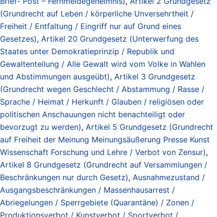
Brief- Post – Fernmeldegeheimnis)
,
Artikel 2 Grundgesetz
(Grundrecht auf Leben / körperliche Unversehrtheit /
Freiheit / Entfaltung / Eingriff nur auf Grund eines
Gesetzes)
,
Artikel 20 Grundgesetz (Unterwerfung des
Staates unter Demokratieprinzip / Republik und
Gewaltenteilung / Alle Gewalt wird vom Volke in Wahlen
und Abstimmungen ausgeübt)
,
Artikel 3 Grundgesetz
(Grundrecht wegen Geschlecht / Abstammung / Rasse /
Sprache / Heimat / Herkunft / Glauben / religiösen oder
politischen Anschauungen nicht benachteiligt oder
bevorzugt zu werden)
,
Artikel 5 Grundgesetz (Grundrecht
auf Freiheit der Meinung Meinungsäußerung Presse Kunst
Wissenschaft Forschung und Lehre / Verbot von Zensur)
,
Artikel 8 Grundgesetz (Grundrecht auf Versammlungen /
Beschränkungen nur durch Gesetz)
,
Ausnahmezustand /
Ausgangsbeschränkungen / Massenhausarrest /
Abriegelungen / Sperrgebiete (Quarantäne) / Zonen /
Produktionsverbot / Kunstverbot / Sportverbot /