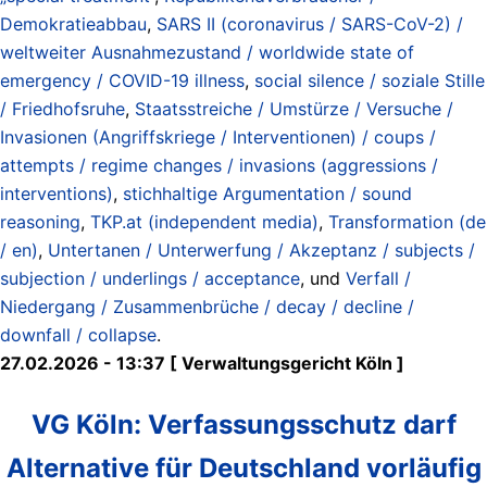
Demokratieabbau
,
SARS II (coronavirus / SARS-CoV-2) /
weltweiter Ausnahmezustand / worldwide state of
emergency / COVID-19 illness
,
social silence / soziale Stille
/ Friedhofsruhe
,
Staatsstreiche / Umstürze / Versuche /
Invasionen (Angriffskriege / Interventionen) / coups /
attempts / regime changes / invasions (aggressions /
interventions)
,
stichhaltige Argumentation / sound
reasoning
,
TKP.at (independent media)
,
Transformation (de
/ en)
,
Untertanen / Unterwerfung / Akzeptanz / subjects /
subjection / underlings / acceptance
, und
Verfall /
Niedergang / Zusammenbrüche / decay / decline /
downfall / collapse
.
27.02.2026 - 13:37 [ Verwaltungsgericht Köln ]
VG Köln: Verfassungsschutz darf
Alternative für Deutschland vorläufig