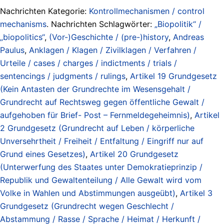
Nachrichten Kategorie:
Kontrollmechanismen / control
mechanisms
. Nachrichten Schlagwörter:
„Biopolitik“ /
„biopolitics“
,
(Vor-)Geschichte / (pre-)history
,
Andreas
Paulus
,
Anklagen / Klagen / Zivilklagen / Verfahren /
Urteile / cases / charges / indictments / trials /
sentencings / judgments / rulings
,
Artikel 19 Grundgesetz
(Kein Antasten der Grundrechte im Wesensgehalt /
Grundrecht auf Rechtsweg gegen öffentliche Gewalt /
aufgehoben für Brief- Post – Fernmeldegeheimnis)
,
Artikel
2 Grundgesetz (Grundrecht auf Leben / körperliche
Unversehrtheit / Freiheit / Entfaltung / Eingriff nur auf
Grund eines Gesetzes)
,
Artikel 20 Grundgesetz
(Unterwerfung des Staates unter Demokratieprinzip /
Republik und Gewaltenteilung / Alle Gewalt wird vom
Volke in Wahlen und Abstimmungen ausgeübt)
,
Artikel 3
Grundgesetz (Grundrecht wegen Geschlecht /
Abstammung / Rasse / Sprache / Heimat / Herkunft /