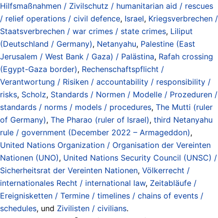
Hilfsmaßnahmen / Zivilschutz / humanitarian aid / rescues
/ relief operations / civil defence
,
Israel
,
Kriegsverbrechen /
Staatsverbrechen / war crimes / state crimes
,
Liliput
(Deutschland / Germany)
,
Netanyahu
,
Palestine (East
Jerusalem / West Bank / Gaza) / Palästina
,
Rafah crossing
(Egypt-Gaza border)
,
Rechenschaftspflicht /
Verantwortung / Risiken / accountability / responsibility /
risks
,
Scholz
,
Standards / Normen / Modelle / Prozeduren /
standards / norms / models / procedures
,
The Mutti (ruler
of Germany)
,
The Pharao (ruler of Israel)
,
third Netanyahu
rule / government (December 2022 – Armageddon)
,
United Nations Organization / Organisation der Vereinten
Nationen (UNO)
,
United Nations Security Council (UNSC) /
Sicherheitsrat der Vereinten Nationen
,
Völkerrecht /
internationales Recht / international law
,
Zeitabläufe /
Ereignisketten / Termine / timelines / chains of events /
schedules
, und
Zivilisten / civilians
.