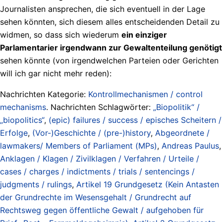
Journalisten ansprechen, die sich eventuell in der Lage
sehen könnten, sich diesem alles entscheidenden Detail zu
widmen, so dass sich wiederum
ein einziger
Parlamentarier irgendwann zur Gewaltenteilung genötigt
sehen könnte (von irgendwelchen Parteien oder Gerichten
will ich gar nicht mehr reden):
Nachrichten Kategorie:
Kontrollmechanismen / control
mechanisms
. Nachrichten Schlagwörter:
„Biopolitik“ /
„biopolitics“
,
(epic) failures / success / episches Scheitern /
Erfolge
,
(Vor-)Geschichte / (pre-)history
,
Abgeordnete /
lawmakers/ Members of Parliament (MPs)
,
Andreas Paulus
,
Anklagen / Klagen / Zivilklagen / Verfahren / Urteile /
cases / charges / indictments / trials / sentencings /
judgments / rulings
,
Artikel 19 Grundgesetz (Kein Antasten
der Grundrechte im Wesensgehalt / Grundrecht auf
Rechtsweg gegen öffentliche Gewalt / aufgehoben für