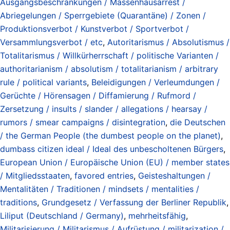
Ausgangsbeschränkungen / Massenhausarrest /
Abriegelungen / Sperrgebiete (Quarantäne) / Zonen /
Produktionsverbot / Kunstverbot / Sportverbot /
Versammlungsverbot / etc
,
Autoritarismus / Absolutismus /
Totalitarismus / Willkürherrschaft / politische Varianten /
authoritarianism / absolutism / totalitarianism / arbitrary
rule / political variants
,
Beleidigungen / Verleumdungen /
Gerüchte / Hörensagen / Diffamierung / Rufmord /
Zersetzung / insults / slander / allegations / hearsay /
rumors / smear campaigns / disintegration
,
die Deutschen
/ the German People (the dumbest people on the planet)
,
dumbass citizen ideal / Ideal des unbescholtenen Bürgers
,
European Union / Europäische Union (EU) / member states
/ Mitgliedsstaaten
,
favored entries
,
Geisteshaltungen /
Mentalitäten / Traditionen / mindsets / mentalities /
traditions
,
Grundgesetz / Verfassung der Berliner Republik
,
Liliput (Deutschland / Germany)
,
mehrheitsfähig
,
Militarisierung / Militarismus / Aufrüstung / militarization /