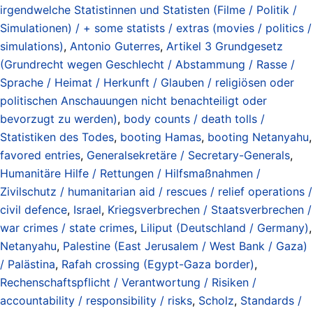
irgendwelche Statistinnen und Statisten (Filme / Politik /
Simulationen) / + some statists / extras (movies / politics /
simulations)
,
Antonio Guterres
,
Artikel 3 Grundgesetz
(Grundrecht wegen Geschlecht / Abstammung / Rasse /
Sprache / Heimat / Herkunft / Glauben / religiösen oder
politischen Anschauungen nicht benachteiligt oder
bevorzugt zu werden)
,
body counts / death tolls /
Statistiken des Todes
,
booting Hamas
,
booting Netanyahu
,
favored entries
,
Generalsekretäre / Secretary-Generals
,
Humanitäre Hilfe / Rettungen / Hilfsmaßnahmen /
Zivilschutz / humanitarian aid / rescues / relief operations /
civil defence
,
Israel
,
Kriegsverbrechen / Staatsverbrechen /
war crimes / state crimes
,
Liliput (Deutschland / Germany)
,
Netanyahu
,
Palestine (East Jerusalem / West Bank / Gaza)
/ Palästina
,
Rafah crossing (Egypt-Gaza border)
,
Rechenschaftspflicht / Verantwortung / Risiken /
accountability / responsibility / risks
,
Scholz
,
Standards /