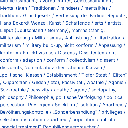
Mitgliedsstaaten
,
favored entries
,
Geisteshaltungen /
Mentalitäten / Traditionen / mindsets / mentalities /
traditions
,
Grundgesetz / Verfassung der Berliner Republik
,
Hans-Eckardt Wenzel
,
Kunst / Schaffende / arts / artists
,
Liliput (Deutschland / Germany)
,
mehrheitsfähig
,
Militarisierung / Militarismus / Aufrüstung / militarization /
militarism / military build-up
,
nicht konform / Anpassung /
konform / Kollektivismus / Dissens / Dissidenten / not
conform / adaption / conform / collectivism / dissent /
dissidents
,
Nomenklatura (herrschende Klassen /
„politische“ Klassen / Establishment / Tiefer Staat / „Eliten“
/ Oligarchien / Gilden / etc)
,
Passivität / Apathie / Agonie /
Soziopathie / passivity / apathy / agony / sociopathy
,
philosophy / Philosophie
,
politische Verfolgung / political
persecution
,
Privilegien / Selektion / Isolation / Apartheid /
Bevölkerungskontrolle / „Sonderbehandlung“ / privileges /
selection / isolation / apartheid / population control /
„special treatment“
,
Republikendverbraucher /