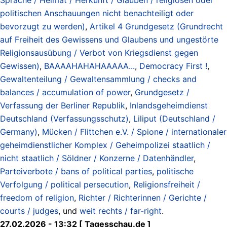
politischen Anschauungen nicht benachteiligt oder
bevorzugt zu werden)
,
Artikel 4 Grundgesetz (Grundrecht
auf Freiheit des Gewissens und Glaubens und ungestörte
Religionsausübung / Verbot von Kriegsdienst gegen
Gewissen)
,
BAAAAHAHAHAAAAA...
,
Democracy First !
,
Gewaltenteilung / Gewaltensammlung / checks and
balances / accumulation of power
,
Grundgesetz /
Verfassung der Berliner Republik
,
Inlandsgeheimdienst
Deutschland (Verfassungsschutz)
,
Liliput (Deutschland /
Germany)
,
Mücken / Flittchen e.V. / Spione / internationaler
geheimdienstlicher Komplex / Geheimpolizei staatlich /
nicht staatlich / Söldner / Konzerne / Datenhändler
,
Parteiverbote / bans of political parties
,
politische
Verfolgung / political persecution
,
Religionsfreiheit /
freedom of religion
,
Richter / Richterinnen / Gerichte /
courts / judges
, und
weit rechts / far-right
.
27.02.2026 - 13:32 [ Tagesschau.de ]