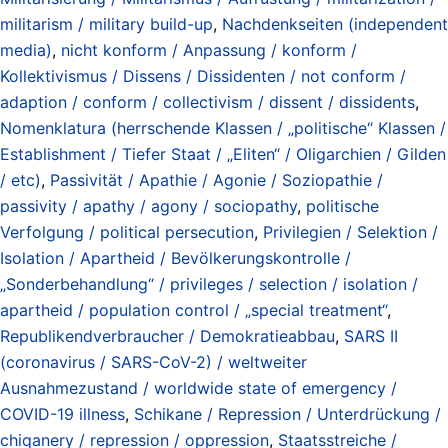
militarism / military build-up
,
Nachdenkseiten (independent
media)
,
nicht konform / Anpassung / konform /
Kollektivismus / Dissens / Dissidenten / not conform /
adaption / conform / collectivism / dissent / dissidents
,
Nomenklatura (herrschende Klassen / „politische“ Klassen /
Establishment / Tiefer Staat / „Eliten“ / Oligarchien / Gilden
/ etc)
,
Passivität / Apathie / Agonie / Soziopathie /
passivity / apathy / agony / sociopathy
,
politische
Verfolgung / political persecution
,
Privilegien / Selektion /
Isolation / Apartheid / Bevölkerungskontrolle /
„Sonderbehandlung“ / privileges / selection / isolation /
apartheid / population control / „special treatment“
,
Republikendverbraucher / Demokratieabbau
,
SARS II
(coronavirus / SARS-CoV-2) / weltweiter
Ausnahmezustand / worldwide state of emergency /
COVID-19 illness
,
Schikane / Repression / Unterdrückung /
chiqanery / repression / oppression
,
Staatsstreiche /