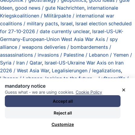
Ideen
,
good news / gute Nachrichten
,
internationale
Kriegskoalitionen / Militärpakte / international war
coalitions / military pacts
,
Israel
,
Israel election scheduled
for 27-10-2026 / date currently unclear
,
Israel-US-UK-
Germany-European-Union West Asia War Axis / spy
alliance / weapons deliveries / bombardements /
assassinations / invasions / Palestine / Lebanon / Yemen /
Syria / Iran / Qatar
,
Israel-US-Ukraine War Axis on Iran
2026 / West Asia War
,
Legalisierungen / legalizations
,
Libanon / Lebanon
,
looking to the future...
,
Luftangriffe /
mandatory notice
Luftwaffen / Jets / Beschuss / Raketen / Drohnen /
×
Guess what - we are using cookies.
Cookie Policy
Systeme / airstrikes / airforces / jets / bombings /
Accept all
shellings / missiles / drones / systems
,
Massaker /
Massenmord / massacres / mass murder
,
Massenerfassung
Reject all
(Überwachung) / Observation / (mass) observation
Customize
(surveillance)
,
Militärbudget / Kriegsetat
(„Verteidigungshaushalt“) / military spending / war budgets