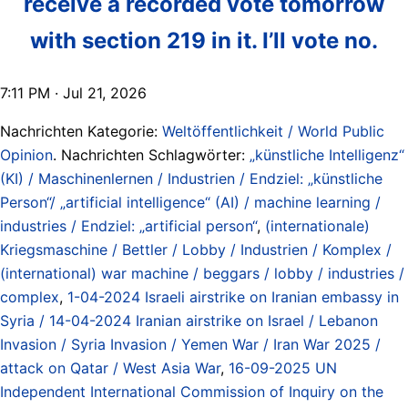
receive a recorded vote tomorrow
with section 219 in it. I’ll vote no.
7:11 PM · Jul 21, 2026
Nachrichten Kategorie:
Weltöffentlichkeit / World Public
Opinion
. Nachrichten Schlagwörter:
„künstliche Intelligenz“
(KI) / Maschinenlernen / Industrien / Endziel: „künstliche
Person“/ „artificial intelligence“ (AI) / machine learning /
industries / Endziel: „artificial person“
,
(internationale)
Kriegsmaschine / Bettler / Lobby / Industrien / Komplex /
(international) war machine / beggars / lobby / industries /
complex
,
1-04-2024 Israeli airstrike on Iranian embassy in
Syria / 14-04-2024 Iranian airstrike on Israel / Lebanon
Invasion / Syria Invasion / Yemen War / Iran War 2025 /
attack on Qatar / West Asia War
,
16-09-2025 UN
Independent International Commission of Inquiry on the