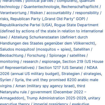
/ hierarchies / political parties / computers)
,
quantum
technology / Quantentechnologie
,
Rechenschaftspflicht /
Verantwortung / Risiken / accountability / responsibility /
risks
,
Republican Party („Grand Old Party“ GOP) /
Republikanische Partei (USA)
,
Rogue State Department
(defined by actions of the state in relation to international
law) / Abteilung Schurkenstaaten (definiert durch
Handlungen des Staates gegenüber dem Völkerrecht)
,
Saludos mosquitos! (mosquitos = spies)
,
Satelliten /
Beobachtung / Forschung / Spionage / satellites /
monitoring / research / espionage
,
Section 219 (US House
of Representatives) / Section 1217 (US Senate) / NDAA
2026 (annual US military budget)
,
Strategien / strategies
,
Syrien / Syria
,
the unit they promised 8200 arabic male
virgins / Aman (military spy agency Israel)
,
third
Netanyahu rule / government (December 2022 –
Armageddon)
,
Trump Administration 2025-2029
,
unitary
executive theory / imperial presidency / exekutive