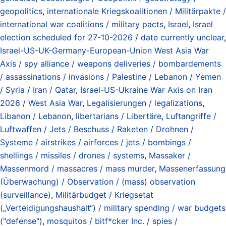
geopolitics
,
internationale Kriegskoalitionen / Militärpakte /
international war coalitions / military pacts
,
Israel
,
Israel
election scheduled for 27-10-2026 / date currently unclear
,
Israel-US-UK-Germany-European-Union West Asia War
Axis / spy alliance / weapons deliveries / bombardements
/ assassinations / invasions / Palestine / Lebanon / Yemen
/ Syria / Iran / Qatar
,
Israel-US-Ukraine War Axis on Iran
2026 / West Asia War
,
Legalisierungen / legalizations
,
Libanon / Lebanon
,
libertarians / Libertäre
,
Luftangriffe /
Luftwaffen / Jets / Beschuss / Raketen / Drohnen /
Systeme / airstrikes / airforces / jets / bombings /
shellings / missiles / drones / systems
,
Massaker /
Massenmord / massacres / mass murder
,
Massenerfassung
(Überwachung) / Observation / (mass) observation
(surveillance)
,
Militärbudget / Kriegsetat
(„Verteidigungshaushalt“) / military spending / war budgets
("defense")
,
mosquitos / bitf*cker Inc. / spies /