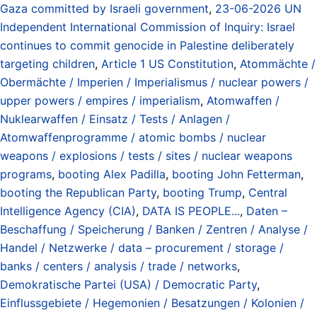
Gaza committed by Israeli government
,
23-06-2026 UN
Independent International Commission of Inquiry: Israel
continues to commit genocide in Palestine deliberately
targeting children
,
Article 1 US Constitution
,
Atommächte /
Obermächte / Imperien / Imperialismus / nuclear powers /
upper powers / empires / imperialism
,
Atomwaffen /
Nuklearwaffen / Einsatz / Tests / Anlagen /
Atomwaffenprogramme / atomic bombs / nuclear
weapons / explosions / tests / sites / nuclear weapons
programs
,
booting Alex Padilla
,
booting John Fetterman
,
booting the Republican Party
,
booting Trump
,
Central
Intelligence Agency (CIA)
,
DATA IS PEOPLE...
,
Daten –
Beschaffung / Speicherung / Banken / Zentren / Analyse /
Handel / Netzwerke / data – procurement / storage /
banks / centers / analysis / trade / networks
,
Demokratische Partei (USA) / Democratic Party
,
Einflussgebiete / Hegemonien / Besatzungen / Kolonien /