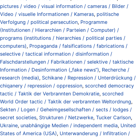
pictures / video / visual information / cameras / Bilder /
Video / visuelle Informationen / Kameras
,
politische
Verfolgung / political persecution
,
Programme
(Institutionen / Hierarchien / Parteien / Computer) /
programs (institutions / hierarchies / political parties /
computers)
,
Propaganda / falsifications / fabrications /
selective / tactical information / disinformation /
Falschdarstellungen / Fabrikationen / selektive / taktische
Information / Desinformation („fake news“)
,
Recherche /
research (media)
,
Schikane / Repression / Unterdrückung /
chiqanery / repression / oppression
,
scorched democracy
tactic / Taktik der Verbrannten Demokratie
,
scorched
World Order tactic / Taktik der verbrannten Weltordnung
,
Sekten / Logen / Geheimgesellschaften / sects / lodges /
secret societies
,
Strukturen / Netzwerke
,
Tucker Carlson
,
Ukraine
,
unabhängige Medien / independent media
,
United
States of America (USA)
,
Unterwanderung / Infiltration /