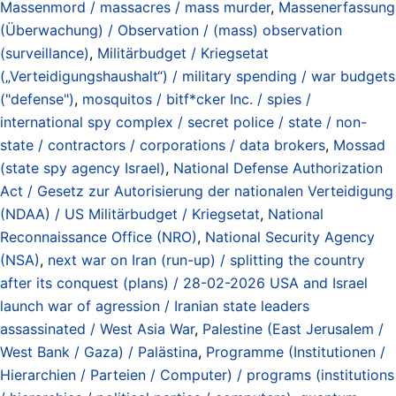
Massenmord / massacres / mass murder
,
Massenerfassung
(Überwachung) / Observation / (mass) observation
(surveillance)
,
Militärbudget / Kriegsetat
(„Verteidigungshaushalt“) / military spending / war budgets
("defense")
,
mosquitos / bitf*cker Inc. / spies /
international spy complex / secret police / state / non-
state / contractors / corporations / data brokers
,
Mossad
(state spy agency Israel)
,
National Defense Authorization
Act / Gesetz zur Autorisierung der nationalen Verteidigung
(NDAA) / US Militärbudget / Kriegsetat
,
National
Reconnaissance Office (NRO)
,
National Security Agency
(NSA)
,
next war on Iran (run-up) / splitting the country
after its conquest (plans) / 28-02-2026 USA and Israel
launch war of agression / Iranian state leaders
assassinated / West Asia War
,
Palestine (East Jerusalem /
West Bank / Gaza) / Palästina
,
Programme (Institutionen /
Hierarchien / Parteien / Computer) / programs (institutions