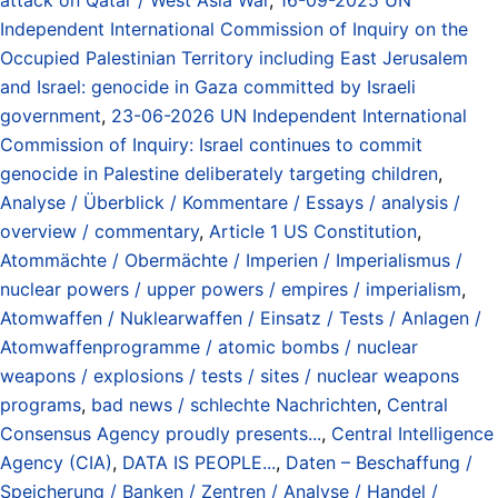
Independent International Commission of Inquiry on the
Occupied Palestinian Territory including East Jerusalem
and Israel: genocide in Gaza committed by Israeli
government
,
23-06-2026 UN Independent International
Commission of Inquiry: Israel continues to commit
genocide in Palestine deliberately targeting children
,
Analyse / Überblick / Kommentare / Essays / analysis /
overview / commentary
,
Article 1 US Constitution
,
Atommächte / Obermächte / Imperien / Imperialismus /
nuclear powers / upper powers / empires / imperialism
,
Atomwaffen / Nuklearwaffen / Einsatz / Tests / Anlagen /
Atomwaffenprogramme / atomic bombs / nuclear
weapons / explosions / tests / sites / nuclear weapons
programs
,
bad news / schlechte Nachrichten
,
Central
Consensus Agency proudly presents...
,
Central Intelligence
Agency (CIA)
,
DATA IS PEOPLE...
,
Daten – Beschaffung /
Speicherung / Banken / Zentren / Analyse / Handel /