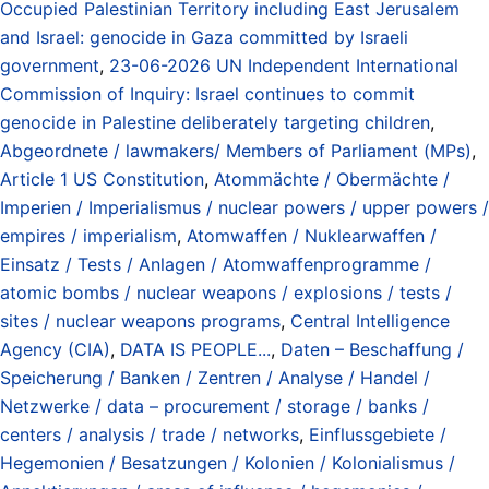
Occupied Palestinian Territory including East Jerusalem
and Israel: genocide in Gaza committed by Israeli
government
,
23-06-2026 UN Independent International
Commission of Inquiry: Israel continues to commit
genocide in Palestine deliberately targeting children
,
Abgeordnete / lawmakers/ Members of Parliament (MPs)
,
Article 1 US Constitution
,
Atommächte / Obermächte /
Imperien / Imperialismus / nuclear powers / upper powers /
empires / imperialism
,
Atomwaffen / Nuklearwaffen /
Einsatz / Tests / Anlagen / Atomwaffenprogramme /
atomic bombs / nuclear weapons / explosions / tests /
sites / nuclear weapons programs
,
Central Intelligence
Agency (CIA)
,
DATA IS PEOPLE...
,
Daten – Beschaffung /
Speicherung / Banken / Zentren / Analyse / Handel /
Netzwerke / data – procurement / storage / banks /
centers / analysis / trade / networks
,
Einflussgebiete /
Hegemonien / Besatzungen / Kolonien / Kolonialismus /