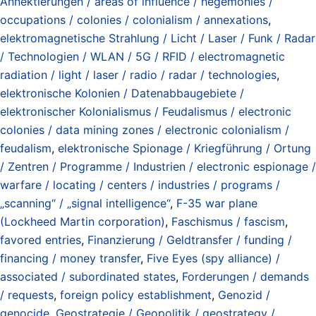
Annektierungen / areas of influence / hegemonies /
occupations / colonies / colonialism / annexations
,
elektromagnetische Strahlung / Licht / Laser / Funk / Radar
/ Technologien / WLAN / 5G / RFID / electromagnetic
radiation / light / laser / radio / radar / technologies
,
elektronische Kolonien / Datenabbaugebiete /
elektronischer Kolonialismus / Feudalismus / electronic
colonies / data mining zones / electronic colonialism /
feudalism
,
elektronische Spionage / Kriegführung / Ortung
/ Zentren / Programme / Industrien / electronic espionage /
warfare / locating / centers / industries / programs /
„scanning“ / „signal intelligence“
,
F-35 war plane
(Lockheed Martin corporation)
,
Faschismus / fascism
,
favored entries
,
Finanzierung / Geldtransfer / funding /
financing / money transfer
,
Five Eyes (spy alliance) /
associated / subordinated states
,
Forderungen / demands
/ requests
,
foreign policy establishment
,
Genozid /
genocide
,
Geostrategie / Geopolitik / geostrategy /