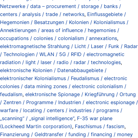
Netzwerke / data – procurement / storage / banks /
centers / analysis / trade / networks
,
Einflussgebiete /
Hegemonien / Besatzungen / Kolonien / Kolonialismus /
Annektierungen / areas of influence / hegemonies /
occupations / colonies / colonialism / annexations
,
elektromagnetische Strahlung / Licht / Laser / Funk / Radar
/ Technologien / WLAN / 5G / RFID / electromagnetic
radiation / light / laser / radio / radar / technologies
,
elektronische Kolonien / Datenabbaugebiete /
elektronischer Kolonialismus / Feudalismus / electronic
colonies / data mining zones / electronic colonialism /
feudalism
,
elektronische Spionage / Kriegführung / Ortung
/ Zentren / Programme / Industrien / electronic espionage /
warfare / locating / centers / industries / programs /
„scanning“ / „signal intelligence“
,
F-35 war plane
(Lockheed Martin corporation)
,
Faschismus / fascism
,
Finanzierung / Geldtransfer / funding / financing / money