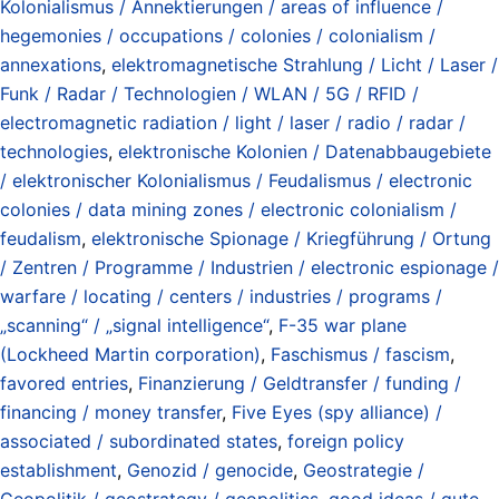
Kolonialismus / Annektierungen / areas of influence /
hegemonies / occupations / colonies / colonialism /
annexations
,
elektromagnetische Strahlung / Licht / Laser /
Funk / Radar / Technologien / WLAN / 5G / RFID /
electromagnetic radiation / light / laser / radio / radar /
technologies
,
elektronische Kolonien / Datenabbaugebiete
/ elektronischer Kolonialismus / Feudalismus / electronic
colonies / data mining zones / electronic colonialism /
feudalism
,
elektronische Spionage / Kriegführung / Ortung
/ Zentren / Programme / Industrien / electronic espionage /
warfare / locating / centers / industries / programs /
„scanning“ / „signal intelligence“
,
F-35 war plane
(Lockheed Martin corporation)
,
Faschismus / fascism
,
favored entries
,
Finanzierung / Geldtransfer / funding /
financing / money transfer
,
Five Eyes (spy alliance) /
associated / subordinated states
,
foreign policy
establishment
,
Genozid / genocide
,
Geostrategie /
Geopolitik / geostrategy / geopolitics
,
good ideas / gute