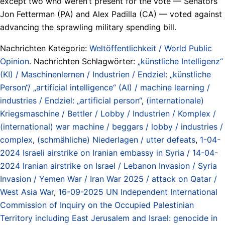
except two who weren’t present for the vote — Senators
Jon Fetterman (PA) and Alex Padilla (CA) — voted against
advancing the sprawling military spending bill.
Nachrichten Kategorie:
Weltöffentlichkeit / World Public
Opinion
. Nachrichten Schlagwörter:
„künstliche Intelligenz“
(KI) / Maschinenlernen / Industrien / Endziel: „künstliche
Person“/ „artificial intelligence“ (AI) / machine learning /
industries / Endziel: „artificial person“
,
(internationale)
Kriegsmaschine / Bettler / Lobby / Industrien / Komplex /
(international) war machine / beggars / lobby / industries /
complex
,
(schmähliche) Niederlagen / utter defeats
,
1-04-
2024 Israeli airstrike on Iranian embassy in Syria / 14-04-
2024 Iranian airstrike on Israel / Lebanon Invasion / Syria
Invasion / Yemen War / Iran War 2025 / attack on Qatar /
West Asia War
,
16-09-2025 UN Independent International
Commission of Inquiry on the Occupied Palestinian
Territory including East Jerusalem and Israel: genocide in