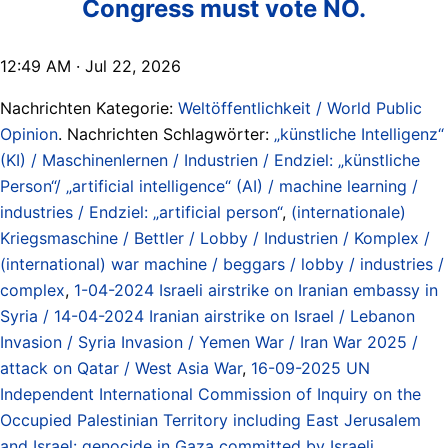
Congress must vote NO.
12:49 AM · Jul 22, 2026
Nachrichten Kategorie:
Weltöffentlichkeit / World Public
Opinion
. Nachrichten Schlagwörter:
„künstliche Intelligenz“
(KI) / Maschinenlernen / Industrien / Endziel: „künstliche
Person“/ „artificial intelligence“ (AI) / machine learning /
industries / Endziel: „artificial person“
,
(internationale)
Kriegsmaschine / Bettler / Lobby / Industrien / Komplex /
(international) war machine / beggars / lobby / industries /
complex
,
1-04-2024 Israeli airstrike on Iranian embassy in
Syria / 14-04-2024 Iranian airstrike on Israel / Lebanon
Invasion / Syria Invasion / Yemen War / Iran War 2025 /
attack on Qatar / West Asia War
,
16-09-2025 UN
Independent International Commission of Inquiry on the
Occupied Palestinian Territory including East Jerusalem
and Israel: genocide in Gaza committed by Israeli