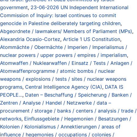
government
,
23-06-2026 UN Independent International
Commission of Inquiry: Israel continues to commit
genocide in Palestine deliberately targeting children
,
Abgeordnete / lawmakers/ Members of Parliament (MPs)
,
Alexandria Ocasio-Cortez
,
Article 1 US Constitution
,
Atommächte / Obermächte / Imperien / Imperialismus /
nuclear powers / upper powers / empires / imperialism
,
Atomwaffen / Nuklearwaffen / Einsatz / Tests / Anlagen /
Atomwaffenprogramme / atomic bombs / nuclear
weapons / explosions / tests / sites / nuclear weapons
programs
,
Central Intelligence Agency (CIA)
,
DATA IS
PEOPLE...
,
Daten – Beschaffung / Speicherung / Banken /
Zentren / Analyse / Handel / Netzwerke / data –
procurement / storage / banks / centers / analysis / trade /
networks
,
Einflussgebiete / Hegemonien / Besatzungen /
Kolonien / Kolonialismus / Annektierungen / areas of
influence / hegemonies / occupations / colonies /