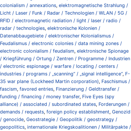
colonialism / annexations
,
elektromagnetische Strahlung /
Licht / Laser / Funk / Radar / Technologien / WLAN / 5G /
RFID / electromagnetic radiation / light / laser / radio /
radar / technologies
,
elektronische Kolonien /
Datenabbaugebiete / elektronischer Kolonialismus /
Feudalismus / electronic colonies / data mining zones /
electronic colonialism / feudalism
,
elektronische Spionage
/ Kriegführung / Ortung / Zentren / Programme / Industrien
/ electronic espionage / warfare / locating / centers /
industries / programs / „scanning“ / „signal intelligence“
,
F-
35 war plane (Lockheed Martin corporation)
,
Faschismus /
fascism
,
favored entries
,
Finanzierung / Geldtransfer /
funding / financing / money transfer
,
Five Eyes (spy
alliance) / associated / subordinated states
,
Forderungen /
demands / requests
,
foreign policy establishment
,
Genozid
/ genocide
,
Geostrategie / Geopolitik / geostrategy /
geopolitics
,
internationale Kriegskoalitionen / Militärpakte /