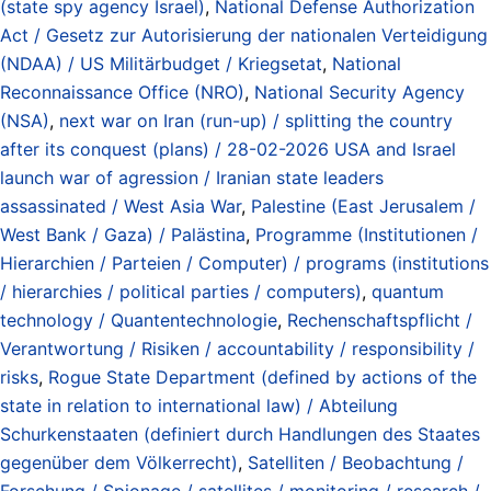
(state spy agency Israel)
,
National Defense Authorization
Act / Gesetz zur Autorisierung der nationalen Verteidigung
(NDAA) / US Militärbudget / Kriegsetat
,
National
Reconnaissance Office (NRO)
,
National Security Agency
(NSA)
,
next war on Iran (run-up) / splitting the country
after its conquest (plans) / 28-02-2026 USA and Israel
launch war of agression / Iranian state leaders
assassinated / West Asia War
,
Palestine (East Jerusalem /
West Bank / Gaza) / Palästina
,
Programme (Institutionen /
Hierarchien / Parteien / Computer) / programs (institutions
/ hierarchies / political parties / computers)
,
quantum
technology / Quantentechnologie
,
Rechenschaftspflicht /
Verantwortung / Risiken / accountability / responsibility /
risks
,
Rogue State Department (defined by actions of the
state in relation to international law) / Abteilung
Schurkenstaaten (definiert durch Handlungen des Staates
gegenüber dem Völkerrecht)
,
Satelliten / Beobachtung /
Forschung / Spionage / satellites / monitoring / research /