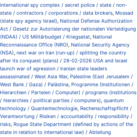
international spy complex / secret police / state / non-
state / contractors / corporations / data brokers
,
Mossad
(state spy agency Israel)
,
National Defense Authorization
Act / Gesetz zur Autorisierung der nationalen Verteidigung
(NDAA) / US Militärbudget / Kriegsetat
,
National
Reconnaissance Office (NRO)
,
National Security Agency
(NSA)
,
next war on Iran (run-up) / splitting the country
after its conquest (plans) / 28-02-2026 USA and Israel
launch war of agression / Iranian state leaders
assassinated / West Asia War
,
Palestine (East Jerusalem /
West Bank / Gaza) / Palästina
,
Programme (Institutionen /
Hierarchien / Parteien / Computer) / programs (institutions
/ hierarchies / political parties / computers)
,
quantum
technology / Quantentechnologie
,
Rechenschaftspflicht /
Verantwortung / Risiken / accountability / responsibility /
risks
,
Rogue State Department (defined by actions of the
state in relation to international law) / Abteilung