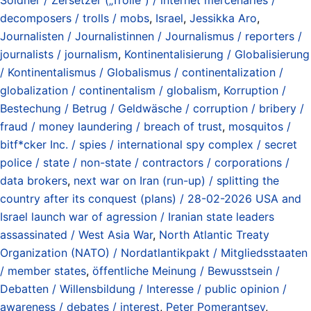
decomposers / trolls / mobs
,
Israel
,
Jessikka Aro
,
Journalisten / Journalistinnen / Journalismus / reporters /
journalists / journalism
,
Kontinentalisierung / Globalisierung
/ Kontinentalismus / Globalismus / continentalization /
globalization / continentalism / globalism
,
Korruption /
Bestechung / Betrug / Geldwäsche / corruption / bribery /
fraud / money laundering / breach of trust
,
mosquitos /
bitf*cker Inc. / spies / international spy complex / secret
police / state / non-state / contractors / corporations /
data brokers
,
next war on Iran (run-up) / splitting the
country after its conquest (plans) / 28-02-2026 USA and
Israel launch war of agression / Iranian state leaders
assassinated / West Asia War
,
North Atlantic Treaty
Organization (NATO) / Nordatlantikpakt / Mitgliedsstaaten
/ member states
,
öffentliche Meinung / Bewusstsein /
Debatten / Willensbildung / Interesse / public opinion /
awareness / debates / interest
,
Peter Pomerantsev
,