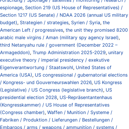
espionage
,
Section 219 (US House of Representatives) /
Section 1217 (US Senate) / NDAA 2026 (annual US military
budget)
,
Strategien / strategies
,
Syrien / Syria
,
the
American Left / progressives
,
the unit they promised 8200
arabic male virgins / Aman (military spy agency Israel)
,
third Netanyahu rule / government (December 2022 –
Armageddon)
,
Trump Administration 2025-2029
,
unitary
executive theory / imperial presidency / exekutive
Eigenverantwortung / Staatswohl
,
United States of
America (USA)
,
US congressional / gubernatorial elections
/ Kongress- und Gouverneurswahlen 2026
,
US Kongress
(Legislative) / US Congress (legislative branch)
,
US
presidential election 2028
,
US-Repräsentantenhaus
(Kongresskammer) / US House of Representatives
(Congress chamber)
,
Waffen / Munition / Systeme /
Fabriken / Produktion / Lieferungen / Bestellungen /
Embargos / arms / weapons / ammunitíon / systems /