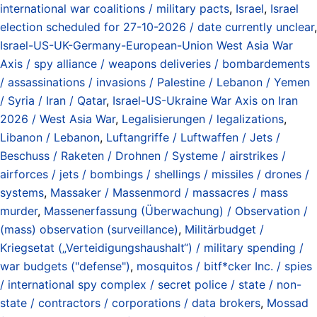
international war coalitions / military pacts
,
Israel
,
Israel
election scheduled for 27-10-2026 / date currently unclear
,
Israel-US-UK-Germany-European-Union West Asia War
Axis / spy alliance / weapons deliveries / bombardements
/ assassinations / invasions / Palestine / Lebanon / Yemen
/ Syria / Iran / Qatar
,
Israel-US-Ukraine War Axis on Iran
2026 / West Asia War
,
Legalisierungen / legalizations
,
Libanon / Lebanon
,
Luftangriffe / Luftwaffen / Jets /
Beschuss / Raketen / Drohnen / Systeme / airstrikes /
airforces / jets / bombings / shellings / missiles / drones /
systems
,
Massaker / Massenmord / massacres / mass
murder
,
Massenerfassung (Überwachung) / Observation /
(mass) observation (surveillance)
,
Militärbudget /
Kriegsetat („Verteidigungshaushalt“) / military spending /
war budgets ("defense")
,
mosquitos / bitf*cker Inc. / spies
/ international spy complex / secret police / state / non-
state / contractors / corporations / data brokers
,
Mossad