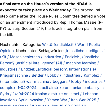
a final vote on the House’s version of the NDAA is
expected to take place on Wednesday.
The procedural
step came after the House Rules Committee denied a vote
on an amendment introduced by Rep. Thomas Massie (R-
KY) to strip Section 219, the Israeli integration plan, from
the bill.
Nachrichten Kategorie:
Weltöffentlichkeit / World Public
Opinion
. Nachrichten Schlagwörter:
„künstliche Intelligenz“
(KI) / Maschinenlernen / Industrien / Endziel: „künstliche
Person“/ „artificial intelligence“ (AI) / machine learning /
industries / Endziel: „artificial person“
,
(internationale)
Kriegsmaschine / Bettler / Lobby / Industrien / Komplex /
(international) war machine / beggars / lobby / industries /
complex
,
1-04-2024 Israeli airstrike on Iranian embassy in
Syria / 14-04-2024 Iranian airstrike on Israel / Lebanon
Invasion / Syria Invasion / Yemen War / Iran War 2025 /
attack on Qatar / West Asia War
,
16-09-2025 UN