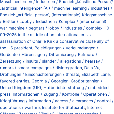
Maschinenlernen / Industrien / Endziel: „künstliche Person“/
„artificial intelligence“ (AI) / machine learning / industries /
Endziel: „artificial person“
,
(internationale) Kriegsmaschine
/ Bettler / Lobby / Industrien / Komplex / (international)
war machine / beggars / lobby / industries / complex
,
10-
09-2025 in the middle of an international crisis:
assassination of Charlie Kirk a conservative close ally of
the US president
,
Beleidigungen / Verleumdungen /
Gerüchte / Hörensagen / Diffamierung / Rufmord /
Zersetzung / insults / slander / allegations / hearsay /
rumors / smear campaigns / disintegration
,
Deja Vu
,
Drohungen / Einschüchterungen / threats
,
Elizabeth Lane
,
favored entries
,
Georgia / Georgien
,
Großbritannien /
United Kingdom (UK)
,
Hofberichterstattung / embedded
press
,
Informationen / Zugang / Kontrolle / Operationen /
Kriegführung / information / access / clearances / control /
operations / warfare
,
Institute for Statecraft
,
Internet
Söldner / Zersetzer („Trolle“) / internet mercenaries /