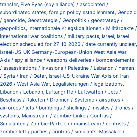
transfer
,
Five Eyes (spy alliance) / associated /
subordinated states
,
foreign policy establishment
,
Genozid
/ genocide
,
Geostrategie / Geopolitik / geostrategy /
geopolitics
,
internationale Kriegskoalitionen / Militärpakte /
international war coalitions / military pacts
,
Israel
,
Israel
election scheduled for 27-10-2026 / date currently unclear
,
Israel-US-UK-Germany-European-Union West Asia War
Axis / spy alliance / weapons deliveries / bombardements
/ assassinations / invasions / Palestine / Lebanon / Yemen
/ Syria / Iran / Qatar
,
Israel-US-Ukraine War Axis on Iran
2026 / West Asia War
,
Legalisierungen / legalizations
,
Libanon / Lebanon
,
Luftangriffe / Luftwaffen / Jets /
Beschuss / Raketen / Drohnen / Systeme / airstrikes /
airforces / jets / bombings / shellings / missiles / drones /
systems
,
Mainstream / Zombie-Linke / Contras /
Simulanten / Zombie-Parteien / mainstream / centrists /
zombie left / parties / contras / simulants
,
Massaker /