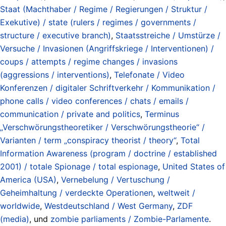
Staat (Machthaber / Regime / Regierungen / Struktur /
Exekutive) / state (rulers / regimes / governments /
structure / executive branch)
,
Staatsstreiche / Umstürze /
Versuche / Invasionen (Angriffskriege / Interventionen) /
coups / attempts / regime changes / invasions
(aggressions / interventions)
,
Telefonate / Video
Konferenzen / digitaler Schriftverkehr / Kommunikation /
phone calls / video conferences / chats / emails /
communication / private and politics
,
Terminus
„Verschwörungstheoretiker / Verschwörungstheorie“ /
Varianten / term „conspiracy theorist / theory“
,
Total
Information Awareness (program / doctrine / established
2001) / totale Spionage / total espionage
,
United States of
America (USA)
,
Vernebelung / Vertuschung /
Geheimhaltung / verdeckte Operationen
,
weltweit /
worldwide
,
Westdeutschland / West Germany
,
ZDF
(media)
, und
zombie parliaments / Zombie-Parlamente
.