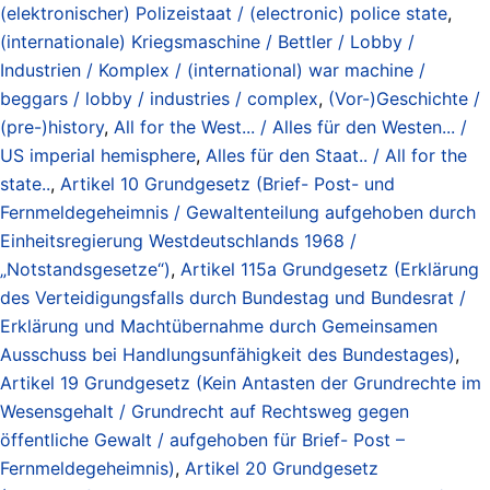
(elektronischer) Polizeistaat / (electronic) police state
,
(internationale) Kriegsmaschine / Bettler / Lobby /
Industrien / Komplex / (international) war machine /
beggars / lobby / industries / complex
,
(Vor-)Geschichte /
(pre-)history
,
All for the West... / Alles für den Westen... /
US imperial hemisphere
,
Alles für den Staat.. / All for the
state..
,
Artikel 10 Grundgesetz (Brief- Post- und
Fernmeldegeheimnis / Gewaltenteilung aufgehoben durch
Einheitsregierung Westdeutschlands 1968 /
„Notstandsgesetze“)
,
Artikel 115a Grundgesetz (Erklärung
des Verteidigungsfalls durch Bundestag und Bundesrat /
Erklärung und Machtübernahme durch Gemeinsamen
Ausschuss bei Handlungsunfähigkeit des Bundestages)
,
Artikel 19 Grundgesetz (Kein Antasten der Grundrechte im
Wesensgehalt / Grundrecht auf Rechtsweg gegen
öffentliche Gewalt / aufgehoben für Brief- Post –
Fernmeldegeheimnis)
,
Artikel 20 Grundgesetz