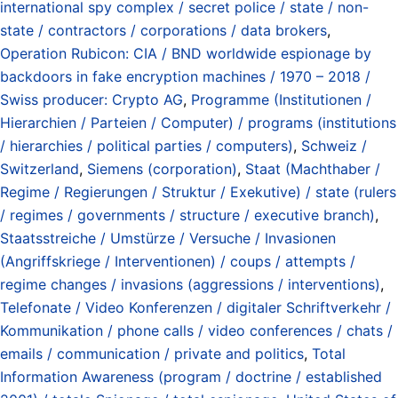
international spy complex / secret police / state / non-
state / contractors / corporations / data brokers
,
Operation Rubicon: CIA / BND worldwide espionage by
backdoors in fake encryption machines / 1970 – 2018 /
Swiss producer: Crypto AG
,
Programme (Institutionen /
Hierarchien / Parteien / Computer) / programs (institutions
/ hierarchies / political parties / computers)
,
Schweiz /
Switzerland
,
Siemens (corporation)
,
Staat (Machthaber /
Regime / Regierungen / Struktur / Exekutive) / state (rulers
/ regimes / governments / structure / executive branch)
,
Staatsstreiche / Umstürze / Versuche / Invasionen
(Angriffskriege / Interventionen) / coups / attempts /
regime changes / invasions (aggressions / interventions)
,
Telefonate / Video Konferenzen / digitaler Schriftverkehr /
Kommunikation / phone calls / video conferences / chats /
emails / communication / private and politics
,
Total
Information Awareness (program / doctrine / established