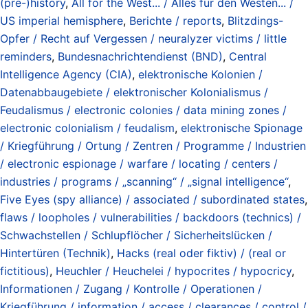
(pre-)history
,
All for the West... / Alles für den Westen... /
US imperial hemisphere
,
Berichte / reports
,
Blitzdings-
Opfer / Recht auf Vergessen / neuralyzer victims / little
reminders
,
Bundesnachrichtendienst (BND)
,
Central
Intelligence Agency (CIA)
,
elektronische Kolonien /
Datenabbaugebiete / elektronischer Kolonialismus /
Feudalismus / electronic colonies / data mining zones /
electronic colonialism / feudalism
,
elektronische Spionage
/ Kriegführung / Ortung / Zentren / Programme / Industrien
/ electronic espionage / warfare / locating / centers /
industries / programs / „scanning“ / „signal intelligence“
,
Five Eyes (spy alliance) / associated / subordinated states
,
flaws / loopholes / vulnerabilities / backdoors (technics) /
Schwachstellen / Schlupflöcher / Sicherheitslücken /
Hintertüren (Technik)
,
Hacks (real oder fiktiv) / (real or
fictitious)
,
Heuchler / Heuchelei / hypocrites / hypocricy
,
Informationen / Zugang / Kontrolle / Operationen /
Kriegführung / information / access / clearances / control /