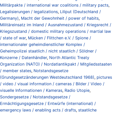
Militärpakte / international war coalitions / military pacts
,
Legalisierungen / legalizations
,
Liliput (Deutschland /
Germany)
,
Macht der Gewohnheit / power of habits
,
Militäreinsatz im Inland / Ausnahmezustand / Kriegsrecht /
Kriegszustand / domestic military operations / martial law
/ state of war
,
Mücken / Flittchen e.V. / Spione /
internationaler geheimdienstlicher Komplex /
Geheimpolizei staatlich / nicht staatlich / Söldner /
Konzerne / Datenhändler
,
North Atlantic Treaty
Organization (NATO) / Nordatlantikpakt / Mitgliedsstaaten
/ member states
,
Notstandsgesetze
(Grundgesetzänderungen Westdeutschland 1968)
,
pictures
/ video / visual information / cameras / Bilder / Video /
visuelle Informationen / Kameras
,
Radio Utopie
,
Sondergesetze / Notstandsgesetze /
Ermächtigungsgesetze / Entwürfe (international) /
emergency laws / enabling acts / drafts
,
staatliche