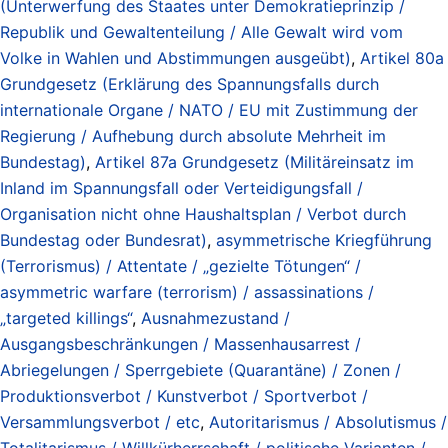
(Unterwerfung des Staates unter Demokratieprinzip /
Republik und Gewaltenteilung / Alle Gewalt wird vom
Volke in Wahlen und Abstimmungen ausgeübt)
,
Artikel 80a
Grundgesetz (Erklärung des Spannungsfalls durch
internationale Organe / NATO / EU mit Zustimmung der
Regierung / Aufhebung durch absolute Mehrheit im
Bundestag)
,
Artikel 87a Grundgesetz (Militäreinsatz im
Inland im Spannungsfall oder Verteidigungsfall /
Organisation nicht ohne Haushaltsplan / Verbot durch
Bundestag oder Bundesrat)
,
asymmetrische Kriegführung
(Terrorismus) / Attentate / „gezielte Tötungen“ /
asymmetric warfare (terrorism) / assassinations /
„targeted killings“
,
Ausnahmezustand /
Ausgangsbeschränkungen / Massenhausarrest /
Abriegelungen / Sperrgebiete (Quarantäne) / Zonen /
Produktionsverbot / Kunstverbot / Sportverbot /
Versammlungsverbot / etc
,
Autoritarismus / Absolutismus /
Totalitarismus / Willkürherrschaft / politische Varianten /