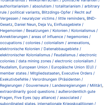
authoritarianism / absolutism / totalitarianism / arbitrary
rule / political variants
,
Blitzdings-Opfer / Recht auf
Vergessen / neuralyzer victims / little reminders
,
BND-
Gesetz
,
Daniel Neun
,
Deja Vu
,
Einflussgebiete /
Hegemonien / Besatzungen / Kolonien / Kolonialismus /
Annektierungen / areas of influence / hegemonies /
occupations / colonies / colonialism / annexations
,
elektronische Kolonien / Datenabbaugebiete /
elektronischer Kolonialismus / Feudalismus / electronic
colonies / data mining zones / electronic colonialism /
feudalism
,
European Union / Europäische Union (EU) /
member states / Mitgliedsstaaten
,
Executive Orders /
Exekutivbefehle / Verordnungen (Präsidenten /
Regierungen / Gouverneure / Landesregierungen / Militär)
,
extraordinarily good questions / außerordentlich gute
Fragen
,
Five Eyes (spy alliance) / associated /
subordinated states
,
internationale Kriegskoalitionen /