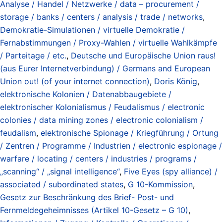
Analyse / Handel / Netzwerke / data – procurement /
storage / banks / centers / analysis / trade / networks
,
Demokratie-Simulationen / virtuelle Demokratie /
Fernabstimmungen / Proxy-Wahlen / virtuelle Wahlkämpfe
/ Parteitage / etc.
,
Deutsche und Europäische Union raus!
(aus Eurer Internetverbindung) / Germans and European
Union out! (of your internet connection)
,
Doris König
,
elektronische Kolonien / Datenabbaugebiete /
elektronischer Kolonialismus / Feudalismus / electronic
colonies / data mining zones / electronic colonialism /
feudalism
,
elektronische Spionage / Kriegführung / Ortung
/ Zentren / Programme / Industrien / electronic espionage /
warfare / locating / centers / industries / programs /
„scanning“ / „signal intelligence“
,
Five Eyes (spy alliance) /
associated / subordinated states
,
G 10-Kommission
,
Gesetz zur Beschränkung des Brief- Post- und
Fernmeldegeheimnisses (Artikel 10-Gesetz – G 10)
,