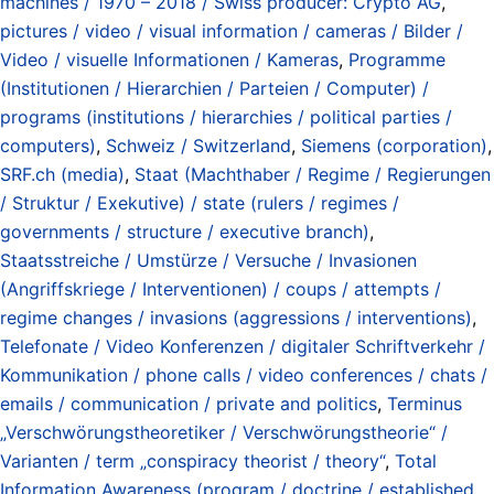
machines / 1970 – 2018 / Swiss producer: Crypto AG
,
pictures / video / visual information / cameras / Bilder /
Video / visuelle Informationen / Kameras
,
Programme
(Institutionen / Hierarchien / Parteien / Computer) /
programs (institutions / hierarchies / political parties /
computers)
,
Schweiz / Switzerland
,
Siemens (corporation)
,
SRF.ch (media)
,
Staat (Machthaber / Regime / Regierungen
/ Struktur / Exekutive) / state (rulers / regimes /
governments / structure / executive branch)
,
Staatsstreiche / Umstürze / Versuche / Invasionen
(Angriffskriege / Interventionen) / coups / attempts /
regime changes / invasions (aggressions / interventions)
,
Telefonate / Video Konferenzen / digitaler Schriftverkehr /
Kommunikation / phone calls / video conferences / chats /
emails / communication / private and politics
,
Terminus
„Verschwörungstheoretiker / Verschwörungstheorie“ /
Varianten / term „conspiracy theorist / theory“
,
Total
Information Awareness (program / doctrine / established