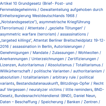
Artikel 10 Grundgesetz (Brief- Post- und
Fernmeldegeheimnis / Gewaltenteilung aufgehoben durch
Einheitsregierung Westdeutschlands 1968 /
„Notstandsgesetze“)
,
asymmetrische Kriegführung
(Terrorismus) / Attentate / „gezielte Tötungen“ /
asymmetric warfare (terrorism) / assassinations /
„targeted killings“
,
Attentat Berliner Breitscheidplatz 19-12-
2016 / assassination in Berlin
,
Autorisierungen /
Genehmigungen / Mandate / Zulassungen / Wohlwollen /
Anerkennungen / Unterzeichnungen / Zertifizierungen /
Lizenzen
,
Autoritarismus / Absolutismus / Totalitarismus /
Willkürherrschaft / politische Varianten / authoritarianism /
absolutism / totalitarianism / arbitrary rule / political
variants
,
Bestandsdatenauskunft
,
Blitzdings-Opfer / Recht
auf Vergessen / neuralyzer victims / little reminders
,
BND-
Gesetz
,
Bundesnachrichtendienst (BND)
,
Daniel Neun
,
Daten – Beschaffung / Speicherung / Banken / Zentren /