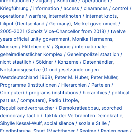
Informationen / Zugang / Kontrolle / Operationen /
Kriegführung / information / access / clearances / control /
operations / warfare
,
Internetknoten / internet knots
,
Liliput (Deutschland / Germany)
,
Merkel government /
2005-2021 (Scholz Vice-Chancellor from 2018) / twelve
years official unity government
,
Monika Hermanns
,
Mücken / Flittchen e.V. / Spione / internationaler
geheimdienstlicher Komplex / Geheimpolizei staatlich /
nicht staatlich / Söldner / Konzerne / Datenhändler
,
Notstandsgesetze (Grundgesetzänderungen
Westdeutschland 1968)
,
Peter M. Huber
,
Peter Müller
,
Programme (Institutionen / Hierarchien / Parteien /
Computer) / programs (institutions / hierarchies / political
parties / computers)
,
Radio Utopie
,
Republikendverbraucher / Demokratieabbau
,
scorched
democracy tactic / Taktik der Verbrannten Demokratie
,
Sibylle Kessal-Wulf
,
social silence / soziale Stille /
Friedhofsruhe
,
Staat (Machthaber / Regime / Regierungen /