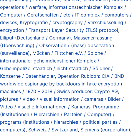
operations / warfare
,
Informationstechnischer Komplex /
Computer / Gerätschaften / etc / IT complex / computers /
devices
,
Kryptografie / cryptography / Verschlüsselung /
encryption / Transport Layer Security (TLS) protocol
,
Liliput (Deutschland / Germany)
,
Massenerfassung
(Überwachung) / Observation / (mass) observation
(surveillance)
,
Mücken / Flittchen e.V. / Spione /
internationaler geheimdienstlicher Komplex /
Geheimpolizei staatlich / nicht staatlich / Söldner /
Konzerne / Datenhändler
,
Operation Rubicon: CIA / BND
worldwide espionage by backdoors in fake encryption
machines / 1970 – 2018 / Swiss producer: Crypto AG
,
pictures / video / visual information / cameras / Bilder /
Video / visuelle Informationen / Kameras
,
Programme
(Institutionen / Hierarchien / Parteien / Computer) /
programs (institutions / hierarchies / political parties /
computers)
,
Schweiz / Switzerland
,
Siemens (corporation)
,