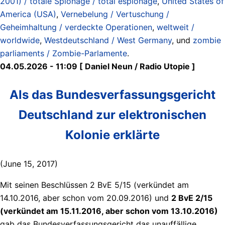
2001) / totale Spionage / total espionage
,
United States of
America (USA)
,
Vernebelung / Vertuschung /
Geheimhaltung / verdeckte Operationen
,
weltweit /
worldwide
,
Westdeutschland / West Germany
, und
zombie
parliaments / Zombie-Parlamente
.
04.05.2026 - 11:09 [ Daniel Neun / Radio Utopie ]
Als das Bundesverfassungsgericht
Deutschland zur elektronischen
Kolonie erklärte
(June 15, 2017)
Mit seinen Beschlüssen 2 BvE 5/15 (verkündet am
14.10.2016, aber schon vom 20.09.2016) und
2 BvE 2/15
(verkündet am 15.11.2016, aber schon vom 13.10.2016)
gab das Bundesverfassungsgericht das unauffällige