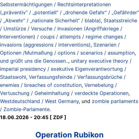
Selbstermächtigungen / Rechtsinterpretationen
(„präventiv“ / „potentiell“ / „drohende Gefahr“ / „Gefährder“
/ „Abwehr“ / „nationale Sicherheit“ / blabla)
,
Staatsstreiche
/ Umstürze / Versuche / Invasionen (Angriffskriege /
Interventionen) / coups / attempts / regime changes /
invasions (aggressions / interventions)
,
Szenarien /
Optionen /Mutmaßung / options / scenarios / assumption
,
und grüßt uns die Genossen..
,
unitary executive theory /
imperial presidency / exekutive Eigenverantwortung /
Staatswohl
,
Verfassungsfeinde / Verfassungsbrüche /
enemies / breaches of constitution
,
Vernebelung /
Vertuschung / Geheimhaltung / verdeckte Operationen
,
Westdeutschland / West Germany
, und
zombie parliaments
/ Zombie-Parlamente
.
18.06.2026 - 20:45 [ ZDF ]
Operation Rubikon