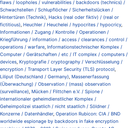
flaws / loopholes / vulnerabilities / backdoors (technics) /
Schwachstellen / Schlupflöcher / Sicherheitslücken /
Hintertüren (Technik)
,
Hacks (real oder fiktiv) / (real or
fictitious)
,
Heuchler / Heuchelei / hypocrites / hypocricy
,
Informationen / Zugang / Kontrolle / Operationen /
Kriegführung / information / access / clearances / control /
operations / warfare
,
Informationstechnischer Komplex /
Computer / Gerätschaften / etc / IT complex / computers /
devices
,
Kryptografie / cryptography / Verschlüsselung /
encryption / Transport Layer Security (TLS) protocol
,
Liliput (Deutschland / Germany)
,
Massenerfassung
(Überwachung) / Observation / (mass) observation
(surveillance)
,
Mücken / Flittchen e.V. / Spione /
internationaler geheimdienstlicher Komplex /
Geheimpolizei staatlich / nicht staatlich / Söldner /
Konzerne / Datenhändler
,
Operation Rubicon: CIA / BND
worldwide espionage by backdoors in fake encryption