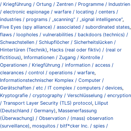
/ Kriegführung / Ortung / Zentren / Programme / Industrien
/ electronic espionage / warfare / locating / centers /
industries / programs / „scanning“ / „signal intelligence“
,
Five Eyes (spy alliance) / associated / subordinated states
,
flaws / loopholes / vulnerabilities / backdoors (technics) /
Schwachstellen / Schlupflöcher / Sicherheitslücken /
Hintertüren (Technik)
,
Hacks (real oder fiktiv) / (real or
fictitious)
,
Informationen / Zugang / Kontrolle /
Operationen / Kriegführung / information / access /
clearances / control / operations / warfare
,
Informationstechnischer Komplex / Computer /
Gerätschaften / etc / IT complex / computers / devices
,
Kryptografie / cryptography / Verschlüsselung / encryption
/ Transport Layer Security (TLS) protocol
,
Liliput
(Deutschland / Germany)
,
Massenerfassung
(Überwachung) / Observation / (mass) observation
(surveillance)
,
mosquitos / bitf*cker Inc. / spies /