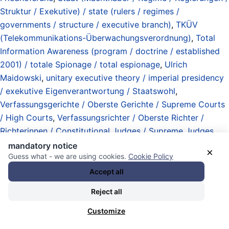
Struktur / Exekutive) / state (rulers / regimes /
governments / structure / executive branch)
,
TKÜV
(Telekommunikations-Überwachungsverordnung)
,
Total
Information Awareness (program / doctrine / established
2001) / totale Spionage / total espionage
,
Ulrich
Maidowski
,
unitary executive theory / imperial presidency
/ exekutive Eigenverantwortung / Staatswohl
,
Verfassungsgerichte / Oberste Gerichte / Supreme Courts
/ High Courts
,
Verfassungsrichter / Oberste Richter /
Richterinnen / Constitutional Judges / Supreme Judges
,
Westdeutschland / West Germany
,
World Wide Web on the
mandatory notice
×
Guess what - we are using cookies.
Cookie Policy
internet (screened plebs-class internet of today / invented
by Tim Berners-Lee at CERN and gifted to the world in
Accept all
1993)
, und
zombie parliaments / Zombie-Parlamente
.
Reject all
03.02.2026 - 22:21 [ SRF Dokus & Reportage / Youtube ]
Customize
Cryptoleaks – Wie CIA und BND mit