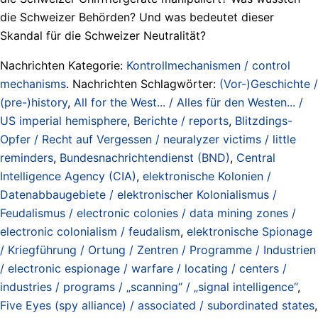
die Schweizer Behörden? Und was bedeutet dieser
Skandal für die Schweizer Neutralität?
Nachrichten Kategorie:
Kontrollmechanismen / control
mechanisms
. Nachrichten Schlagwörter:
(Vor-)Geschichte /
(pre-)history
,
All for the West... / Alles für den Westen... /
US imperial hemisphere
,
Berichte / reports
,
Blitzdings-
Opfer / Recht auf Vergessen / neuralyzer victims / little
reminders
,
Bundesnachrichtendienst (BND)
,
Central
Intelligence Agency (CIA)
,
elektronische Kolonien /
Datenabbaugebiete / elektronischer Kolonialismus /
Feudalismus / electronic colonies / data mining zones /
electronic colonialism / feudalism
,
elektronische Spionage
/ Kriegführung / Ortung / Zentren / Programme / Industrien
/ electronic espionage / warfare / locating / centers /
industries / programs / „scanning“ / „signal intelligence“
,
Five Eyes (spy alliance) / associated / subordinated states
,