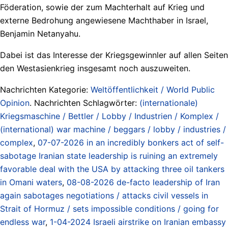
Föderation, sowie der zum Machterhalt auf Krieg und
externe Bedrohung angewiesene Machthaber in Israel,
Benjamin Netanyahu.
Dabei ist das Interesse der Kriegsgewinnler auf allen Seiten
den Westasienkrieg insgesamt noch auszuweiten.
Nachrichten Kategorie:
Weltöffentlichkeit / World Public
Opinion
. Nachrichten Schlagwörter:
(internationale)
Kriegsmaschine / Bettler / Lobby / Industrien / Komplex /
(international) war machine / beggars / lobby / industries /
complex
,
07-07-2026 in an incredibly bonkers act of self-
sabotage Iranian state leadership is ruining an extremely
favorable deal with the USA by attacking three oil tankers
in Omani waters
,
08-08-2026 de-facto leadership of Iran
again sabotages negotiations / attacks civil vessels in
Strait of Hormuz / sets impossible conditions / going for
endless war
,
1-04-2024 Israeli airstrike on Iranian embassy