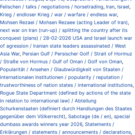
Feilschen / talks / negotiations / horsetrading
,
Iran
,
Israel
,
Krieg / endloser Krieg / war / warfare / endless war
,
Mohsen Rezaei / Mohsen Rezaee (acting Leader of Iran)
,
next war on Iran (run-up) / splitting the country after its
conquest (plans) / 28-02-2026 USA and Israel launch war
of agression / Iranian state leaders assassinated / West
Asia War
,
Persian Gulf / Persischer Golf / Strait of Hormuz
/ Straße von Hormus / Gulf of Oman / Golf von Oman
,
Popularität / Ansehen / Glaubwürdigkeit von Staaten /
internationalen Institutionen / popularity / reputation /
trustworthiness of nation states / international institutions
,
Rogue State Department (defined by actions of the state
in relation to international law) / Abteilung
Schurkenstaaten (definiert durch Handlungen des Staates
gegenüber dem Völkerrecht)
,
Sabotage (de / en)
,
special
dumbass awards winners year 2026
,
Statements /
Erklärungen / statements / announcements / declarations
,