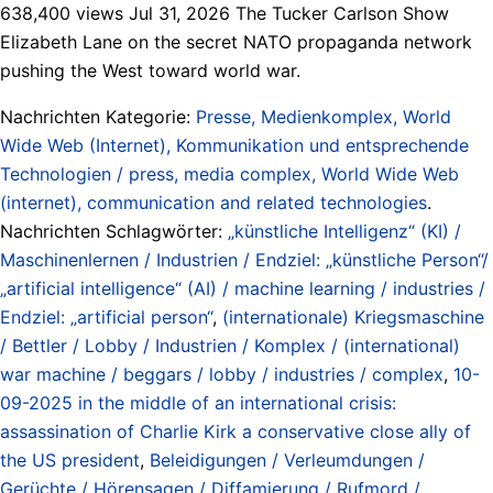
638,400 views Jul 31, 2026 The Tucker Carlson Show
Elizabeth Lane on the secret NATO propaganda network
pushing the West toward world war.
Nachrichten Kategorie:
Presse, Medienkomplex, World
Wide Web (Internet), Kommunikation und entsprechende
Technologien / press, media complex, World Wide Web
(internet), communication and related technologies
.
Nachrichten Schlagwörter:
„künstliche Intelligenz“ (KI) /
Maschinenlernen / Industrien / Endziel: „künstliche Person“/
„artificial intelligence“ (AI) / machine learning / industries /
Endziel: „artificial person“
,
(internationale) Kriegsmaschine
/ Bettler / Lobby / Industrien / Komplex / (international)
war machine / beggars / lobby / industries / complex
,
10-
09-2025 in the middle of an international crisis:
assassination of Charlie Kirk a conservative close ally of
the US president
,
Beleidigungen / Verleumdungen /
Gerüchte / Hörensagen / Diffamierung / Rufmord /