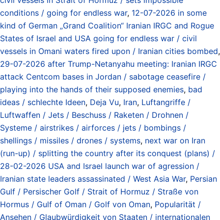
conditions / going for endless war
,
12-07-2026 in some
kind of German „Grand Coalition“ Iranian IRGC and Rogue
States of Israel and USA going for endless war / civil
vessels in Omani waters fired upon / Iranian cities bombed
,
29-07-2026 after Trump-Netanyahu meeting: Iranian IRGC
attack Centcom bases in Jordan / sabotage ceasefire /
playing into the hands of their supposed enemies
,
bad
ideas / schlechte Ideen
,
Deja Vu
,
Iran
,
Luftangriffe /
Luftwaffen / Jets / Beschuss / Raketen / Drohnen /
Systeme / airstrikes / airforces / jets / bombings /
shellings / missiles / drones / systems
,
next war on Iran
(run-up) / splitting the country after its conquest (plans) /
28-02-2026 USA and Israel launch war of agression /
Iranian state leaders assassinated / West Asia War
,
Persian
Gulf / Persischer Golf / Strait of Hormuz / Straße von
Hormus / Gulf of Oman / Golf von Oman
,
Popularität /
Ansehen / Glaubwürdigkeit von Staaten / internationalen