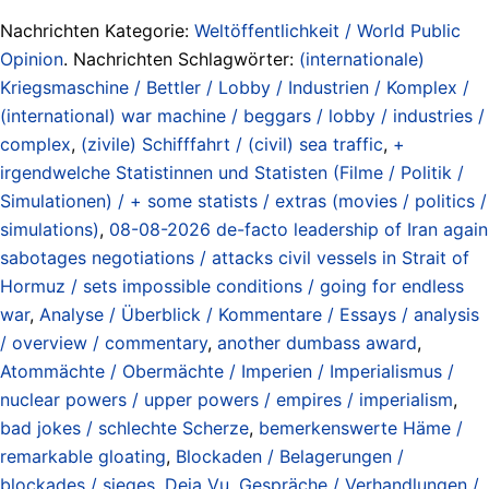
Nachrichten Kategorie:
Weltöffentlichkeit / World Public
Opinion
. Nachrichten Schlagwörter:
(internationale)
Kriegsmaschine / Bettler / Lobby / Industrien / Komplex /
(international) war machine / beggars / lobby / industries /
complex
,
(zivile) Schifffahrt / (civil) sea traffic
,
+
irgendwelche Statistinnen und Statisten (Filme / Politik /
Simulationen) / + some statists / extras (movies / politics /
simulations)
,
08-08-2026 de-facto leadership of Iran again
sabotages negotiations / attacks civil vessels in Strait of
Hormuz / sets impossible conditions / going for endless
war
,
Analyse / Überblick / Kommentare / Essays / analysis
/ overview / commentary
,
another dumbass award
,
Atommächte / Obermächte / Imperien / Imperialismus /
nuclear powers / upper powers / empires / imperialism
,
bad jokes / schlechte Scherze
,
bemerkenswerte Häme /
remarkable gloating
,
Blockaden / Belagerungen /
blockades / sieges
,
Deja Vu
,
Gespräche / Verhandlungen /