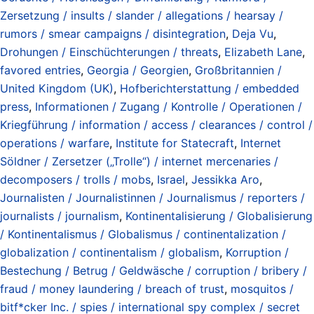
Zersetzung / insults / slander / allegations / hearsay /
rumors / smear campaigns / disintegration
,
Deja Vu
,
Drohungen / Einschüchterungen / threats
,
Elizabeth Lane
,
favored entries
,
Georgia / Georgien
,
Großbritannien /
United Kingdom (UK)
,
Hofberichterstattung / embedded
press
,
Informationen / Zugang / Kontrolle / Operationen /
Kriegführung / information / access / clearances / control /
operations / warfare
,
Institute for Statecraft
,
Internet
Söldner / Zersetzer („Trolle“) / internet mercenaries /
decomposers / trolls / mobs
,
Israel
,
Jessikka Aro
,
Journalisten / Journalistinnen / Journalismus / reporters /
journalists / journalism
,
Kontinentalisierung / Globalisierung
/ Kontinentalismus / Globalismus / continentalization /
globalization / continentalism / globalism
,
Korruption /
Bestechung / Betrug / Geldwäsche / corruption / bribery /
fraud / money laundering / breach of trust
,
mosquitos /
bitf*cker Inc. / spies / international spy complex / secret