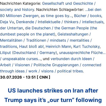
Nachrichten Kategorie:
Gesellschaft und Geschichte /
society and history
. Nachrichten Schlagwörter:
...bei den
80 Millionen Zwergen
,
as time goes by...
,
Bücher / books
,
Deja Vu
,
Denkende / Intellektuelle / thinkers / intellectuals
,
der Untertan
,
die Deutschen / the German People (the
dumbest people on the planet)
,
Geisteshaltungen /
Mentalitäten / Traditionen / mindsets / mentalities /
traditions
,
Haut bloß ab!
,
Heinrich Mann
,
Kurt Tucholsky
,
Liliput (Deutschland / Germany)
,
unaussprechliche Flüche...
/ unspeakable curses...
, und
verbunden durch Ideen /
Arbeit / Visionen / Politische Gruppierungen / connected
through ideas / work / visions / political tribes
.
30.07.2026 - 13:51 [ CNN ]
US launches strikes on Iran after
Trump says it’s „our turn“ following