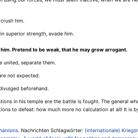
 crush him.
s in superior strength, evade him.
te him. Pretend to be weak, that he may grow arrogant.
are united, separate them.
are not expected.
 divulged beforehand.
ons in his temple ere the battle is fought. The general wh
ons to defeat: how much more no calculation at all! It is by 
chanisms
. Nachrichten Schlagwörter:
(internationale) Kriegs