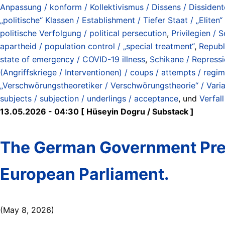
Anpassung / konform / Kollektivismus / Dissens / Dissidente
„politische“ Klassen / Establishment / Tiefer Staat / „Eliten“
politische Verfolgung / political persecution
,
Privilegien / 
apartheid / population control / „special treatment“
,
Republ
state of emergency / COVID-19 illness
,
Schikane / Repressi
(Angriffskriege / Interventionen) / coups / attempts / regi
„Verschwörungstheoretiker / Verschwörungstheorie“ / Varian
subjects / subjection / underlings / acceptance
, und
Verfal
13.05.2026 - 04:30 [ Hüseyin Dogru / Substack ]
The German Government Pre
European Parliament.
(May 8, 2026)