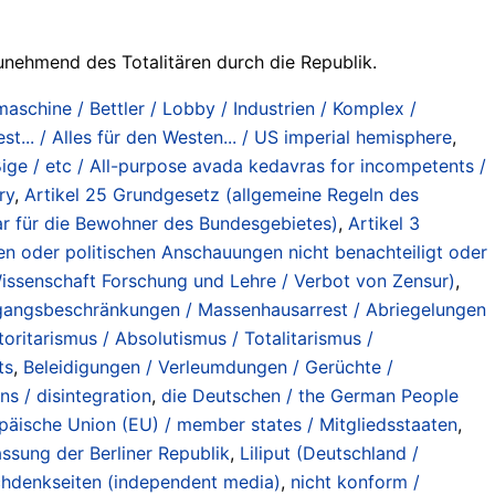
unehmend des Totalitären durch die Republik.
maschine / Bettler / Lobby / Industrien / Komplex /
est... / Alles für den Westen... / US imperial hemisphere
,
ge / etc / All-purpose avada kedavras for incompetents /
ry
,
Artikel 25 Grundgesetz (allgemeine Regeln des
ar für die Bewohner des Bundesgebietes)
,
Artikel 3
n oder politischen Anschauungen nicht benachteiligt oder
issenschaft Forschung und Lehre / Verbot von Zensur)
,
angsbeschränkungen / Massenhausarrest / Abriegelungen
toritarismus / Absolutismus / Totalitarismus /
ts
,
Beleidigungen / Verleumdungen / Gerüchte /
ns / disintegration
,
die Deutschen / the German People
päische Union (EU) / member states / Mitgliedsstaaten
,
ssung der Berliner Republik
,
Liliput (Deutschland /
hdenkseiten (independent media)
,
nicht konform /