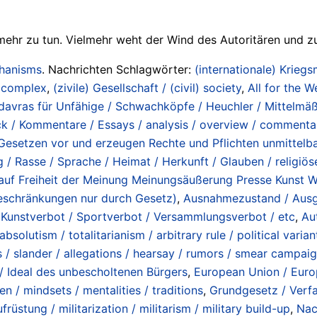
mehr zu tun. Vielmehr weht der Wind des Autoritären und z
chanisms
. Nachrichten Schlagwörter:
(internationale) Kriegs
/ complex
,
(zivile) Gesellschaft / (civil) society
,
All for the W
avras für Unfähige / Schwachköpfe / Heuchler / Mittelmäßi
ck / Kommentare / Essays / analysis / overview / commenta
 Gesetzen vor und erzeugen Rechte und Pflichten unmittelb
Rasse / Sprache / Heimat / Herkunft / Glauben / religiöse
auf Freiheit der Meinung Meinungsäußerung Presse Kunst W
eschränkungen nur durch Gesetz)
,
Ausnahmezustand / Ausg
/ Kunstverbot / Sportverbot / Versammlungsverbot / etc
,
Au
bsolutism / totalitarianism / arbitrary rule / political varian
 / slander / allegations / hearsay / rumors / smear campaig
 / Ideal des unbescholtenen Bürgers
,
European Union / Euro
n / mindsets / mentalities / traditions
,
Grundgesetz / Verfa
ufrüstung / militarization / militarism / military build-up
,
Nac