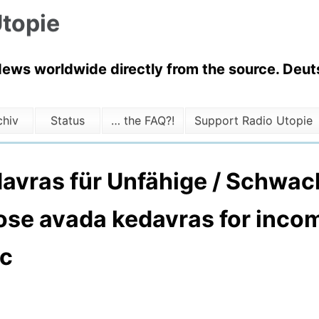
topie
News worldwide directly from the source. Deuts
chiv
Status
… the FAQ?!
Support Radio Utopie
vras für Unfähige / Schwach
pose avada kedavras for inco
tc