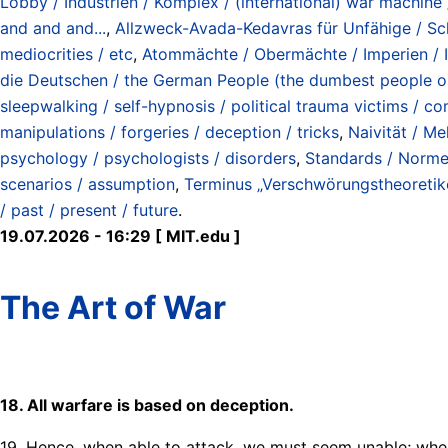
Lobby / Industrien / Komplex / (international) war machine 
and and and...
,
Allzweck-Avada-Kedavras für Unfähige / Sch
mediocrities / etc
,
Atommächte / Obermächte / Imperien / I
die Deutschen / the German People (the dumbest people on
sleepwalking / self-hypnosis / political trauma victims / c
manipulations / forgeries / deception / tricks
,
Naivität / Me
psychology / psychologists / disorders
,
Standards / Normen
scenarios / assumption
,
Terminus „Verschwörungstheoretiker
/ past / present / future
.
19.07.2026 - 16:29 [ MIT.edu ]
The Art of War
18. All warfare is based on deception.
19. Hence, when able to attack, we must seem unable; whe