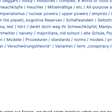
/ beggars / lobby / industries / complex
,
A world of fools u
wachköpfe / Heuchler / Mittelmäßige / etc / All-purpose a
mperialismus / nuclear powers / upper powers / empires / 
 the planet)
,
kognitive Reserven / Schlafwandeln / Selbsth
oma
,
lest / hört / denkt doch weg ihr Schwachköpfe!
,
Manipu
hrheitler / naivety / majoritians
,
old school / alte Schule
,
Ps
 / Modelle / Prozeduren / standards / norms / models / p
 / Verschwörungstheorie“ / Varianten / term „conspiracy th
n using our forces, we must seem inactive; when we are n