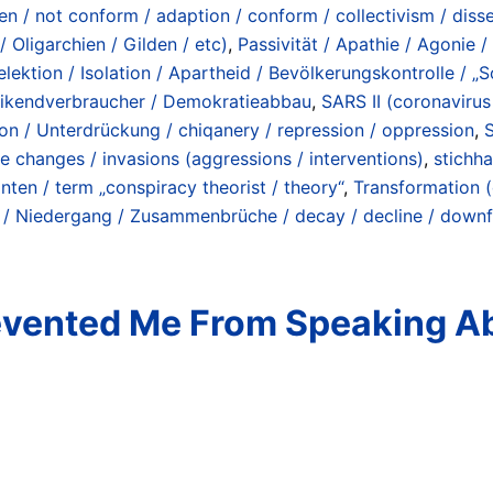
n / not conform / adaption / conform / collectivism / disse
 / Oligarchien / Gilden / etc)
,
Passivität / Apathie / Agonie /
Selektion / Isolation / Apartheid / Bevölkerungskontrolle / „S
ikendverbraucher / Demokratieabbau
,
SARS II (coronaviru
on / Unterdrückung / chiqanery / repression / oppression
,
S
me changes / invasions (aggressions / interventions)
,
stichh
ten / term „conspiracy theorist / theory“
,
Transformation (
l / Niedergang / Zusammenbrüche / decay / decline / downfa
vented Me From Speaking Ab