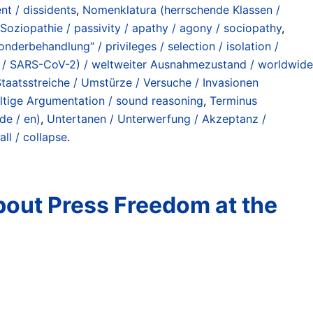
nt / dissidents
,
Nomenklatura (herrschende Klassen /
 Soziopathie / passivity / apathy / agony / sociopathy
,
onderbehandlung“ / privileges / selection / isolation /
s / SARS-CoV-2) / weltweiter Ausnahmezustand / worldwide
taatsstreiche / Umstürze / Versuche / Invasionen
altige Argumentation / sound reasoning
,
Terminus
de / en)
,
Untertanen / Unterwerfung / Akzeptanz /
ll / collapse
.
out Press Freedom at the