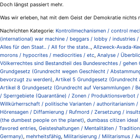
Doch längst passiert mehr.
Was wir erleben, hat mit dem Geist der Demokratie nichts 
Nachrichten Kategorie:
Kontrollmechanismen / control me
(international) war machine / beggars / lobby / industries 
Alles für den Staat.. / All for the state..
,
Allzweck-Avada-Ked
morons / hypocrites / mediocrities / etc
,
Analyse / Überbli
Völkerrechtes sind Bestandteil des Bundesrechtes / gehen
Grundgesetz (Grundrecht wegen Geschlecht / Abstammung / 
bevorzugt zu werden)
,
Artikel 5 Grundgesetz (Grundrecht 
Artikel 8 Grundgesetz (Grundrecht auf Versammlungen / B
/ Sperrgebiete (Quarantäne) / Zonen / Produktionsverbot 
Willkürherrschaft / politische Varianten / authoritarianism / a
Hörensagen / Diffamierung / Rufmord / Zersetzung / insults
(the dumbest people on the planet)
,
dumbass citizen ideal
favored entries
,
Geisteshaltungen / Mentalitäten / Traditione
Germany)
,
mehrheitsfähig
,
Militarisierung / Militarismus / A