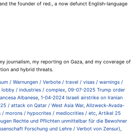
 and the founder of red., a now defunct English-language
l: my journalism, my reporting on Gaza, and my coverage of
tion and hybrid threats.
isum / Warnungen / Verbote / travel / visas / warnings /
/ lobby / industries / complex
,
09-07-2025 Trump order
rancesa Albanese
,
1-04-2024 Israeli airstrike on Iranian
025 / attack on Qatar / West Asia War
,
Allzweck-Avada-
/ morons / hypocrites / mediocrities / etc
,
Artikel 25
ugen Rechte und Pflichten unmittelbar für die Bewohner
ssenschaft Forschung und Lehre / Verbot von Zensur)
,