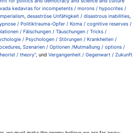
nfit for politics and democracy and science and culture
vada kedavras for incompetents / morons / hypocrites /
imperialism
,
desaströse Unfähigkeit / disastrous inabilities
,
ypnose / Politiktrauma-Opfer / Koma / cognitive reserves /
lationen / Fälschungen / Täuschungen / Tricks /
ychologie / Psychologen / Störungen / Krankheiten /
rocedures
,
Szenarien / Optionen /Mutmaßung / options /
eorist / theory“
, und
Vergangenheit / Gegenwart / Zukunft
ear, we must make the enemy believe we are far away;