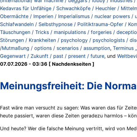
(international) war machine / beggars / lobby / industries 
Kedavras für Unfähige / Schwachköpfe / Heuchler / Mittelm
Obermächte / Imperien / Imperialismus / nuclear powers / 
Schlafwandeln / Selbsthypnose / Politiktrauma-Opfer / Koma
Täuschungen / Tricks / manipulations / forgeries / deception
Störungen / Krankheiten / psychology / psychologists / di
/Mutmaßung / options / scenarios / assumption
,
Terminus „
Gegenwart / Zukunft / past / present / future
, und
Weltbevö
07.07.2026 - 03:36 [ Nachdenkseiten ]
Meinungsfreiheit: Die Norma
Fast wäre man versucht zu sagen: Was waren das für Zeiten
heute passiert, waren diese Zeiten geradezu harmlos – kön
Und heute? Wer die falsche Meinung vertritt, wird von Med