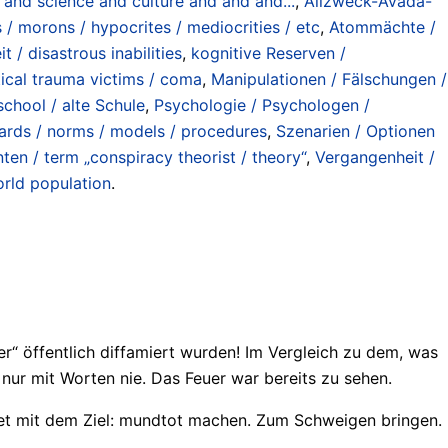
 and science and culture and and and...
,
Allzweck-Avada-
/ morons / hypocrites / mediocrities / etc
,
Atommächte /
 / disastrous inabilities
,
kognitive Reserven /
tical trauma victims / coma
,
Manipulationen / Fälschungen /
school / alte Schule
,
Psychologie / Psychologen /
ards / norms / models / procedures
,
Szenarien / Optionen
en / term „conspiracy theorist / theory“
,
Vergangenheit /
rld population
.
r“ öffentlich diffamiert wurden! Im Vergleich zu dem, was
ur mit Worten nie. Das Feuer war bereits zu sehen.
hnet mit dem Ziel: mundtot machen. Zum Schweigen bringen.