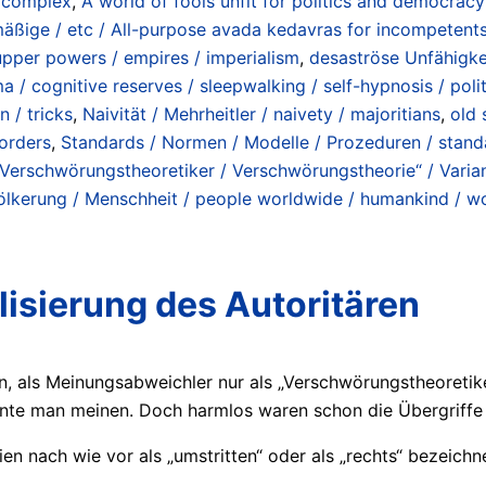
/ complex
,
A world of fools unfit for politics and democracy
äßige / etc / All-purpose avada kedavras for incompetents 
upper powers / empires / imperialism
,
desaströse Unfähigkeit
 / cognitive reserves / sleepwalking / self-hypnosis / poli
 / tricks
,
Naivität / Mehrheitler / naivety / majoritians
,
old 
sorders
,
Standards / Normen / Modelle / Prozeduren / stand
Verschwörungstheoretiker / Verschwörungstheorie“ / Variant
lkerung / Menschheit / people worldwide / humankind / wo
lisierung des Autoritären
, als Meinungsabweichler nur als „Verschwörungstheoretike
nte man meinen. Doch harmlos waren schon die Übergriffe n
ien nach wie vor als „umstritten“ oder als „rechts“ bezeic