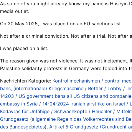
As some of you might already know, my name is Hüseyin Doğr
media outlet.
On 20 May 2025, I was placed on an EU sanctions list.
Not after a criminal conviction. Not after a trial. Not aft
I was placed on a list.
The reason given was not violence. It was not incitement. 
Palestine solidarity protests in Germany were folded into t
Nachrichten Kategorie:
Kontrollmechanismen / control me
bans
,
(internationale) Kriegsmaschine / Bettler / Lobby / I
14203 / US government bans all US citizens and companies
embassy in Syria / 14-04-2024 Iranian airstrike on Israel /
Kedavras für Unfähige / Schwachköpfe / Heuchler / Mittelm
Grundgesetz (allgemeine Regeln des Völkerrechtes sind Be
des Bundesgebietes)
,
Artikel 5 Grundgesetz (Grundrecht a