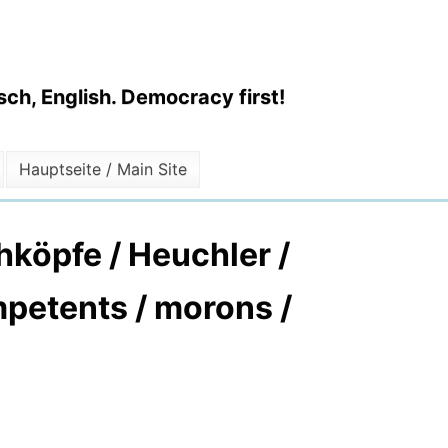
ch, English. Democracy first!
Hauptseite / Main Site
köpfe / Heuchler /
mpetents / morons /