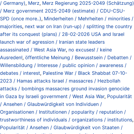
/ Germany)
,
Merz
,
Merz Regierung 2025-2049 (Schätzung)
/ Merz government 2025-2049 (estimate) / CDU-CSU-
SPD (once more..)
,
Minderheiten / Mehrheiten / minorities /
majorities
,
next war on Iran (run-up) / splitting the country
after its conquest (plans) / 28-02-2026 USA and Israel
launch war of agression / Iranian state leaders
assassinated / West Asia War
,
no excuses! / keine
Ausreden!
,
öffentliche Meinung / Bewusstsein / Debatten /
Willensbildung / Interesse / public opinion / awareness /
debates / interest
,
Palestine War / Black Shabbat 07-10-
2023 / Hamas attacks Israel / massacres / Hezbollah
attacks / bombings massacres ground invasion genocide
in Gaza by Israeli government / West Asia War
,
Popularität
/ Ansehen / Glaubwürdigkeit von Individuen /
Organisationen / Institutionen / popularity / reputation /
trustworthiness of individuals / organizations / institutions
,
Popularität / Ansehen / Glaubwürdigkeit von Staaten /