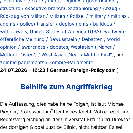
/ Exekutive) / state (rulers / regimes / governments /
structure / executive branch)
,
Stationierung / Abzug /
Rückzug von Militär / Milizen / Polizei / military / militias /
agents / police) transfer / deployments / buildups /
withdrawals
,
United States of America (USA)
,
weltweite
öffentliche Meinung / Bewusstsein / Debatten / world
opinion / awareness / debates
,
Westasien („Naher /
Mittlerer Osten“) / West Asia („Near / Middle East“)
, und
zombie parliaments / Zombie-Parlamente
.
24.07.2026 - 16:23 [ German-Foreign-Policy.com ]
Beihilfe zum Angriffskrieg
Die Auffassung, dies habe keine Folgen, ist laut Michael
Riegner, Professor für Öffentliches Recht, Völkerrecht und
Rechtsvergleichung an der Universität Erfurt und Direktor
der dortigen Global Justice Clinic, nicht haltbar. Es sei