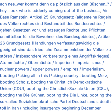
ach nee..wer kommt denn da plötzlich aus den Büschen..? /
hey...look who is uddenly coming out of the bushes...
,
Air
Base Ramstein
,
Artikel 25 Grundgesetz (allgemeine Regeln
des Völkerrechtes sind Bestandteil des Bundesrechtes /
gehen Gesetzen vor und erzeugen Rechte und Pflichten
unmittelbar für die Bewohner des Bundesgebietes)
,
Artikel
26 Grundgesetz (Handlungen verfassungswidrig die
geeignet sind das friedliche Zusammenleben der Völker zu
stören / insbesondere Vorbereitung eines Angriffskrieges)
,
Atommächte / Obermächte / Imperien / Imperialismus /
nuclear powers / upper powers / empires / imperialism
,
booting f*cking all in this f*cking country!
,
booting Merz
,
booting Scholz
,
booting the Christlich Demokratische
Union (CDU)
,
booting the Christlich-Soziale Union (CSU)
,
booting the Die Grünen
,
booting the Die Linke
,
booting the
so-called Sozialdemokratische Partei Deutschlands
,
death
toll in Iran (including insurgency beginning December