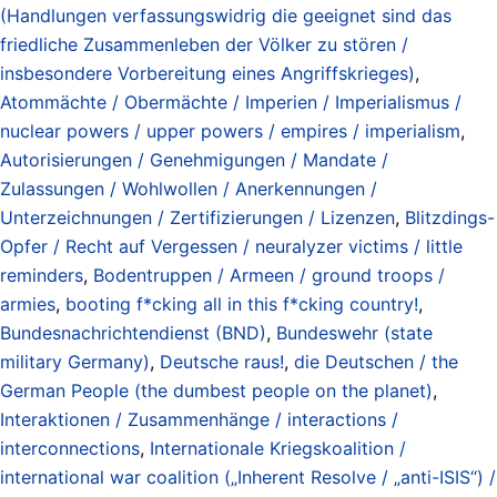
(Handlungen verfassungswidrig die geeignet sind das
friedliche Zusammenleben der Völker zu stören /
insbesondere Vorbereitung eines Angriffskrieges)
,
Atommächte / Obermächte / Imperien / Imperialismus /
nuclear powers / upper powers / empires / imperialism
,
Autorisierungen / Genehmigungen / Mandate /
Zulassungen / Wohlwollen / Anerkennungen /
Unterzeichnungen / Zertifizierungen / Lizenzen
,
Blitzdings-
Opfer / Recht auf Vergessen / neuralyzer victims / little
reminders
,
Bodentruppen / Armeen / ground troops /
armies
,
booting f*cking all in this f*cking country!
,
Bundesnachrichtendienst (BND)
,
Bundeswehr (state
military Germany)
,
Deutsche raus!
,
die Deutschen / the
German People (the dumbest people on the planet)
,
Interaktionen / Zusammenhänge / interactions /
interconnections
,
Internationale Kriegskoalition /
international war coalition („Inherent Resolve / „anti-ISIS“) /