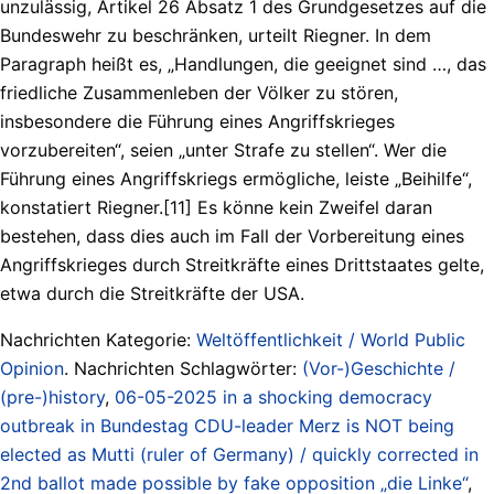
unzulässig, Artikel 26 Absatz 1 des Grundgesetzes auf die
Bundeswehr zu beschränken, urteilt Riegner. In dem
Paragraph heißt es, „Handlungen, die geeignet sind …, das
friedliche Zusammenleben der Völker zu stören,
insbesondere die Führung eines Angriffskrieges
vorzubereiten“, seien „unter Strafe zu stellen“. Wer die
Führung eines Angriffskriegs ermögliche, leiste „Beihilfe“,
konstatiert Riegner.[11] Es könne kein Zweifel daran
bestehen, dass dies auch im Fall der Vorbereitung eines
Angriffskrieges durch Streitkräfte eines Drittstaates gelte,
etwa durch die Streitkräfte der USA.
Nachrichten Kategorie:
Weltöffentlichkeit / World Public
Opinion
. Nachrichten Schlagwörter:
(Vor-)Geschichte /
(pre-)history
,
06-05-2025 in a shocking democracy
outbreak in Bundestag CDU-leader Merz is NOT being
elected as Mutti (ruler of Germany) / quickly corrected in
2nd ballot made possible by fake opposition „die Linke“
,