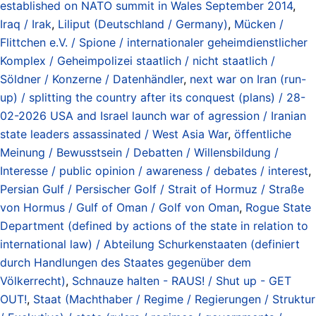
established on NATO summit in Wales September 2014
,
Iraq / Irak
,
Liliput (Deutschland / Germany)
,
Mücken /
Flittchen e.V. / Spione / internationaler geheimdienstlicher
Komplex / Geheimpolizei staatlich / nicht staatlich /
Söldner / Konzerne / Datenhändler
,
next war on Iran (run-
up) / splitting the country after its conquest (plans) / 28-
02-2026 USA and Israel launch war of agression / Iranian
state leaders assassinated / West Asia War
,
öffentliche
Meinung / Bewusstsein / Debatten / Willensbildung /
Interesse / public opinion / awareness / debates / interest
,
Persian Gulf / Persischer Golf / Strait of Hormuz / Straße
von Hormus / Gulf of Oman / Golf von Oman
,
Rogue State
Department (defined by actions of the state in relation to
international law) / Abteilung Schurkenstaaten (definiert
durch Handlungen des Staates gegenüber dem
Völkerrecht)
,
Schnauze halten - RAUS! / Shut up - GET
OUT!
,
Staat (Machthaber / Regime / Regierungen / Struktur