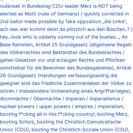
outbreak in Bundestag CDU-leader Merz is NOT being
elected as Mutti (ruler of Germany) / quickly corrected in
2nd ballot made possible by fake opposition „die Linke“
,
ach nee..wer kommt denn da plötzlich aus den Büschen..? /
hey...look who is uddenly coming out of the bushes...
,
Air
Base Ramstein
,
Artikel 25 Grundgesetz (allgemeine Regeln
des Völkerrechtes sind Bestandteil des Bundesrechtes /
gehen Gesetzen vor und erzeugen Rechte und Pflichten
unmittelbar für die Bewohner des Bundesgebietes)
,
Artikel
26 Grundgesetz (Handlungen verfassungswidrig die
geeignet sind das friedliche Zusammenleben der Völker zu
stören / insbesondere Vorbereitung eines Angriffskrieges)
,
Atommächte / Obermächte / Imperien / Imperialismus /
nuclear powers / upper powers / empires / imperialism
,
booting f*cking all in this f*cking country!
,
booting Merz
,
booting Scholz
,
booting the Christlich Demokratische
Union (CDU)
,
booting the Christlich-Soziale Union (CSU)
,