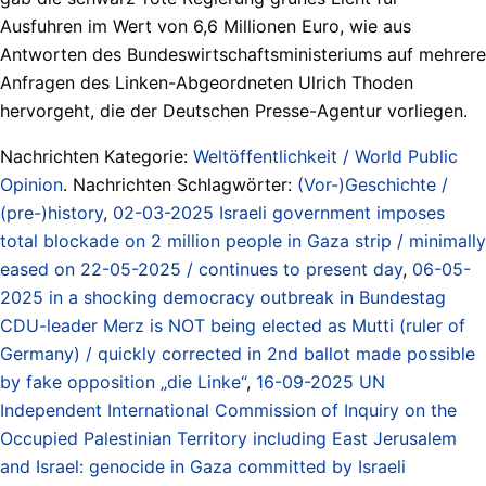
Ausfuhren im Wert von 6,6 Millionen Euro, wie aus
Antworten des Bundeswirtschaftsministeriums auf mehrere
Anfragen des Linken-Abgeordneten Ulrich Thoden
hervorgeht, die der Deutschen Presse-Agentur vorliegen.
Nachrichten Kategorie:
Weltöffentlichkeit / World Public
Opinion
. Nachrichten Schlagwörter:
(Vor-)Geschichte /
(pre-)history
,
02-03-2025 Israeli government imposes
total blockade on 2 million people in Gaza strip / minimally
eased on 22-05-2025 / continues to present day
,
06-05-
2025 in a shocking democracy outbreak in Bundestag
CDU-leader Merz is NOT being elected as Mutti (ruler of
Germany) / quickly corrected in 2nd ballot made possible
by fake opposition „die Linke“
,
16-09-2025 UN
Independent International Commission of Inquiry on the
Occupied Palestinian Territory including East Jerusalem
and Israel: genocide in Gaza committed by Israeli