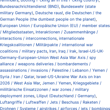
Bundesnachrichtendienst (BND)
,
Bundeswehr (state
military Germany)
,
Deutsche raus!
,
die Deutschen / the
German People (the dumbest people on the planet)
,
European Union / Europäische Union (EU) / member states
/ Mitgliedsstaaten
,
Interaktionen / Zusammenhänge /
interactions / interconnections
,
internationale
Kriegskoalitionen / Militärpakte / international war
coalitions / military pacts
,
Iran
,
Iraq / Irak
,
Israel-US-UK-
Germany-European-Union West Asia War Axis / spy
alliance / weapons deliveries / bombardements /
assassinations / invasions / Palestine / Lebanon / Yemen /
Syria / Iran / Qatar
,
Israel-US-Ukraine War Axis on Iran
2026 / West Asia War
,
Jemen / Yemen
,
Kriegsgebiete /
mililtärische Einsatzzonen / war zones / military
deployment zones
,
Liliput (Deutschland / Germany)
,
Luftangriffe / Luftwaffen / Jets / Beschuss / Raketen /
Drohnen / Systeme / airstrikes / airforces / jets / bombings