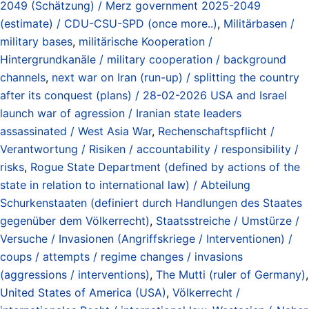
2049 (Schätzung) / Merz government 2025-2049
(estimate) / CDU-CSU-SPD (once more..)
,
Militärbasen /
military bases
,
militärische Kooperation /
Hintergrundkanäle / military cooperation / background
channels
,
next war on Iran (run-up) / splitting the country
after its conquest (plans) / 28-02-2026 USA and Israel
launch war of agression / Iranian state leaders
assassinated / West Asia War
,
Rechenschaftspflicht /
Verantwortung / Risiken / accountability / responsibility /
risks
,
Rogue State Department (defined by actions of the
state in relation to international law) / Abteilung
Schurkenstaaten (definiert durch Handlungen des Staates
gegenüber dem Völkerrecht)
,
Staatsstreiche / Umstürze /
Versuche / Invasionen (Angriffskriege / Interventionen) /
coups / attempts / regime changes / invasions
(aggressions / interventions)
,
The Mutti (ruler of Germany)
,
United States of America (USA)
,
Völkerrecht /