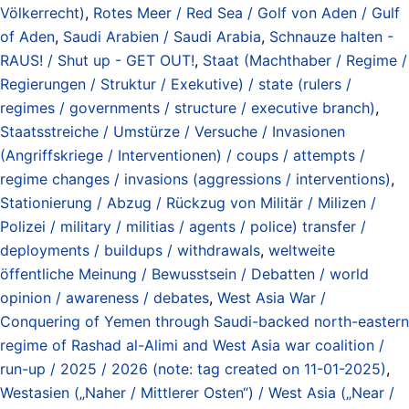
Völkerrecht)
,
Rotes Meer / Red Sea / Golf von Aden / Gulf
of Aden
,
Saudi Arabien / Saudi Arabia
,
Schnauze halten -
RAUS! / Shut up - GET OUT!
,
Staat (Machthaber / Regime /
Regierungen / Struktur / Exekutive) / state (rulers /
regimes / governments / structure / executive branch)
,
Staatsstreiche / Umstürze / Versuche / Invasionen
(Angriffskriege / Interventionen) / coups / attempts /
regime changes / invasions (aggressions / interventions)
,
Stationierung / Abzug / Rückzug von Militär / Milizen /
Polizei / military / militias / agents / police) transfer /
deployments / buildups / withdrawals
,
weltweite
öffentliche Meinung / Bewusstsein / Debatten / world
opinion / awareness / debates
,
West Asia War /
Conquering of Yemen through Saudi-backed north-eastern
regime of Rashad al-Alimi and West Asia war coalition /
run-up / 2025 / 2026 (note: tag created on 11-01-2025)
,
Westasien („Naher / Mittlerer Osten“) / West Asia („Near /