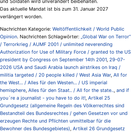
und Soldaten wird unverändert beibehalten.
Das aktuelle Mandat ist bis zum 31. Januar 2027
verlängert worden.
Nachrichten Kategorie:
Weltöffentlichkeit / World Public
Opinion
. Nachrichten Schlagwörter:
„Global War on Terror“
/ Terrorkrieg / AUMF 2001 / unlimited neverending
Authorization for Use of Military Force / granted to the US
president by Congress on September 14th 2001
,
29-07-
2026 USA and Saudi Arabia launch airstrikes on Iraq /
militia targeted / 20 people killed / West Asia War
,
All for
the West... / Alles für den Westen... / US imperial
hemisphere
,
Alles für den Staat.. / All for the state..
,
and if
you´re a journalist - you have to do it!
,
Artikel 25
Grundgesetz (allgemeine Regeln des Völkerrechtes sind
Bestandteil des Bundesrechtes / gehen Gesetzen vor und
erzeugen Rechte und Pflichten unmittelbar für die
Bewohner des Bundesgebietes)
,
Artikel 26 Grundgesetz