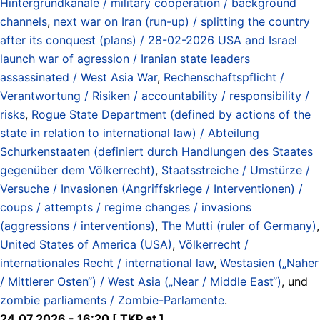
Hintergrundkanäle / military cooperation / background
channels
,
next war on Iran (run-up) / splitting the country
after its conquest (plans) / 28-02-2026 USA and Israel
launch war of agression / Iranian state leaders
assassinated / West Asia War
,
Rechenschaftspflicht /
Verantwortung / Risiken / accountability / responsibility /
risks
,
Rogue State Department (defined by actions of the
state in relation to international law) / Abteilung
Schurkenstaaten (definiert durch Handlungen des Staates
gegenüber dem Völkerrecht)
,
Staatsstreiche / Umstürze /
Versuche / Invasionen (Angriffskriege / Interventionen) /
coups / attempts / regime changes / invasions
(aggressions / interventions)
,
The Mutti (ruler of Germany)
,
United States of America (USA)
,
Völkerrecht /
internationales Recht / international law
,
Westasien („Naher
/ Mittlerer Osten“) / West Asia („Near / Middle East“)
, und
zombie parliaments / Zombie-Parlamente
.
24.07.2026 - 16:20 [ TKP.at ]