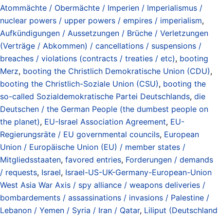
Atommächte / Obermächte / Imperien / Imperialismus /
nuclear powers / upper powers / empires / imperialism
,
Aufkündigungen / Aussetzungen / Brüche / Verletzungen
(Verträge / Abkommen) / cancellations / suspensions /
breaches / violations (contracts / treaties / etc)
,
booting
Merz
,
booting the Christlich Demokratische Union (CDU)
,
booting the Christlich-Soziale Union (CSU)
,
booting the
so-called Sozialdemokratische Partei Deutschlands
,
die
Deutschen / the German People (the dumbest people on
the planet)
,
EU-Israel Association Agreement
,
EU-
Regierungsräte / EU governmental councils
,
European
Union / Europäische Union (EU) / member states /
Mitgliedsstaaten
,
favored entries
,
Forderungen / demands
/ requests
,
Israel
,
Israel-US-UK-Germany-European-Union
West Asia War Axis / spy alliance / weapons deliveries /
bombardements / assassinations / invasions / Palestine /
Lebanon / Yemen / Syria / Iran / Qatar
,
Liliput (Deutschland