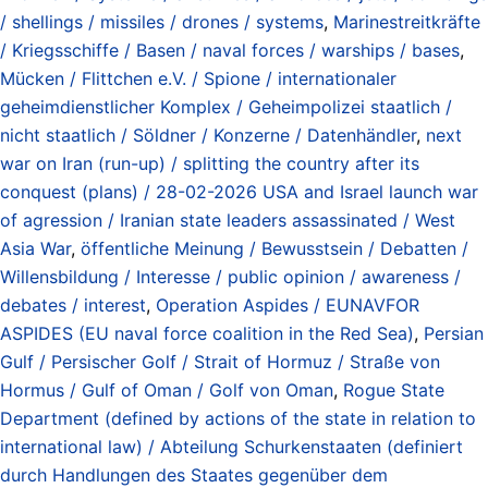
/ shellings / missiles / drones / systems
,
Marinestreitkräfte
/ Kriegsschiffe / Basen / naval forces / warships / bases
,
Mücken / Flittchen e.V. / Spione / internationaler
geheimdienstlicher Komplex / Geheimpolizei staatlich /
nicht staatlich / Söldner / Konzerne / Datenhändler
,
next
war on Iran (run-up) / splitting the country after its
conquest (plans) / 28-02-2026 USA and Israel launch war
of agression / Iranian state leaders assassinated / West
Asia War
,
öffentliche Meinung / Bewusstsein / Debatten /
Willensbildung / Interesse / public opinion / awareness /
debates / interest
,
Operation Aspides / EUNAVFOR
ASPIDES (EU naval force coalition in the Red Sea)
,
Persian
Gulf / Persischer Golf / Strait of Hormuz / Straße von
Hormus / Gulf of Oman / Golf von Oman
,
Rogue State
Department (defined by actions of the state in relation to
international law) / Abteilung Schurkenstaaten (definiert
durch Handlungen des Staates gegenüber dem