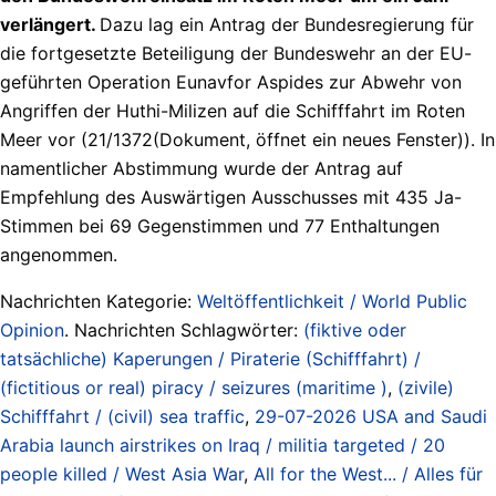
verlängert.
Dazu lag ein Antrag der Bundesregierung für
die fortgesetzte Beteiligung der Bundeswehr an der EU-
geführten Operation Eunavfor Aspides zur Abwehr von
Angriffen der Huthi-Milizen auf die Schifffahrt im Roten
Meer vor (21/1372(Dokument, öffnet ein neues Fenster)). In
namentlicher Abstimmung wurde der Antrag auf
Empfehlung des Auswärtigen Ausschusses mit 435 Ja-
Stimmen bei 69 Gegenstimmen und 77 Enthaltungen
angenommen.
Nachrichten Kategorie:
Weltöffentlichkeit / World Public
Opinion
. Nachrichten Schlagwörter:
(fiktive oder
tatsächliche) Kaperungen / Piraterie (Schifffahrt) /
(fictitious or real) piracy / seizures (maritime )
,
(zivile)
Schifffahrt / (civil) sea traffic
,
29-07-2026 USA and Saudi
Arabia launch airstrikes on Iraq / militia targeted / 20
people killed / West Asia War
,
All for the West... / Alles für