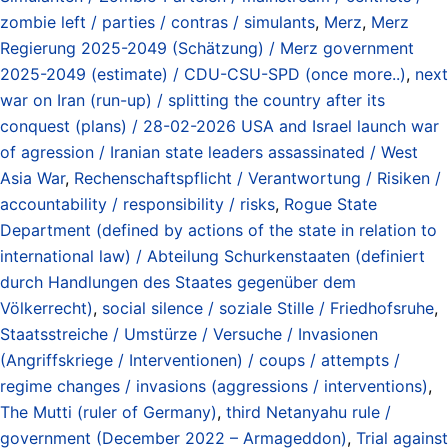
zombie left / parties / contras / simulants
,
Merz
,
Merz
Regierung 2025-2049 (Schätzung) / Merz government
2025-2049 (estimate) / CDU-CSU-SPD (once more..)
,
next
war on Iran (run-up) / splitting the country after its
conquest (plans) / 28-02-2026 USA and Israel launch war
of agression / Iranian state leaders assassinated / West
Asia War
,
Rechenschaftspflicht / Verantwortung / Risiken /
accountability / responsibility / risks
,
Rogue State
Department (defined by actions of the state in relation to
international law) / Abteilung Schurkenstaaten (definiert
durch Handlungen des Staates gegenüber dem
Völkerrecht)
,
social silence / soziale Stille / Friedhofsruhe
,
Staatsstreiche / Umstürze / Versuche / Invasionen
(Angriffskriege / Interventionen) / coups / attempts /
regime changes / invasions (aggressions / interventions)
,
The Mutti (ruler of Germany)
,
third Netanyahu rule /
government (December 2022 – Armageddon)
,
Trial against