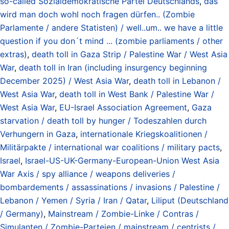
so-called Sozialdemokratische Partei Deutschlands
,
das
wird man doch wohl noch fragen dürfen.. (Zombie
Parlamente / andere Statisten) / well..um.. we have a little
question if you don´t mind ... (zombie parliaments / other
extras)
,
death toll in Gaza Strip / Palestine War / West Asia
War
,
death toll in Iran (including insurgency beginning
December 2025) / West Asia War
,
death toll in Lebanon /
West Asia War
,
death toll in West Bank / Palestine War /
West Asia War
,
EU-Israel Association Agreement
,
Gaza
starvation / death toll by hunger / Todeszahlen durch
Verhungern in Gaza
,
internationale Kriegskoalitionen /
Militärpakte / international war coalitions / military pacts
,
Israel
,
Israel-US-UK-Germany-European-Union West Asia
War Axis / spy alliance / weapons deliveries /
bombardements / assassinations / invasions / Palestine /
Lebanon / Yemen / Syria / Iran / Qatar
,
Liliput (Deutschland
/ Germany)
,
Mainstream / Zombie-Linke / Contras /
Simulanten / Zombie-Parteien / mainstream / centrists /