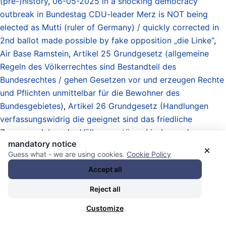
(pre-)history
,
06-05-2025 in a shocking democracy
outbreak in Bundestag CDU-leader Merz is NOT being
elected as Mutti (ruler of Germany) / quickly corrected in
2nd ballot made possible by fake opposition „die Linke“
,
Air Base Ramstein
,
Artikel 25 Grundgesetz (allgemeine
Regeln des Völkerrechtes sind Bestandteil des
Bundesrechtes / gehen Gesetzen vor und erzeugen Rechte
und Pflichten unmittelbar für die Bewohner des
Bundesgebietes)
,
Artikel 26 Grundgesetz (Handlungen
verfassungswidrig die geeignet sind das friedliche
Zusammenleben der Völker zu stören / insbesondere
mandatory notice
Vorbereitung eines Angriffskrieges)
,
Atommächte /
×
Guess what - we are using cookies.
Cookie Policy
Obermächte / Imperien / Imperialismus / nuclear powers /
Accept all
upper powers / empires / imperialism
,
Blitzdings-Opfer /
Recht auf Vergessen / neuralyzer victims / little reminders
,
Reject all
booting f*cking all in this f*cking country!
,
booting Merz
,
Customize
booting Scholz
,
booting the Christlich Demokratische
Union (CDU)
,
booting the Christlich-Soziale Union (CSU)
,