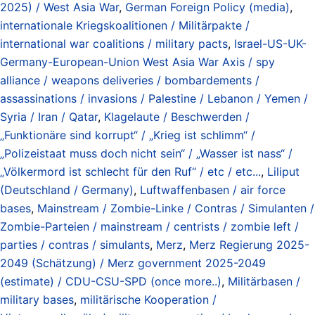
2025) / West Asia War
,
German Foreign Policy (media)
,
internationale Kriegskoalitionen / Militärpakte /
international war coalitions / military pacts
,
Israel-US-UK-
Germany-European-Union West Asia War Axis / spy
alliance / weapons deliveries / bombardements /
assassinations / invasions / Palestine / Lebanon / Yemen /
Syria / Iran / Qatar
,
Klagelaute / Beschwerden /
„Funktionäre sind korrupt“ / „Krieg ist schlimm“ /
„Polizeistaat muss doch nicht sein“ / „Wasser ist nass“ /
„Völkermord ist schlecht für den Ruf“ / etc / etc...
,
Liliput
(Deutschland / Germany)
,
Luftwaffenbasen / air force
bases
,
Mainstream / Zombie-Linke / Contras / Simulanten /
Zombie-Parteien / mainstream / centrists / zombie left /
parties / contras / simulants
,
Merz
,
Merz Regierung 2025-
2049 (Schätzung) / Merz government 2025-2049
(estimate) / CDU-CSU-SPD (once more..)
,
Militärbasen /
military bases
,
militärische Kooperation /