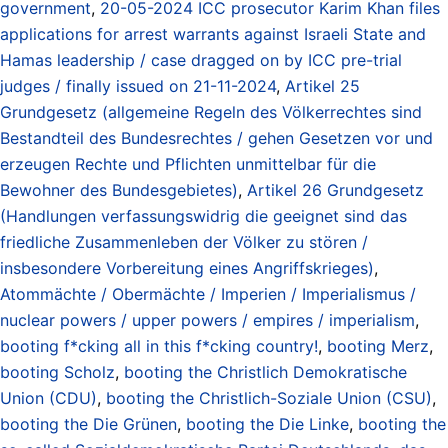
government
,
20-05-2024 ICC prosecutor Karim Khan files
applications for arrest warrants against Israeli State and
Hamas leadership / case dragged on by ICC pre-trial
judges / finally issued on 21-11-2024
,
Artikel 25
Grundgesetz (allgemeine Regeln des Völkerrechtes sind
Bestandteil des Bundesrechtes / gehen Gesetzen vor und
erzeugen Rechte und Pflichten unmittelbar für die
Bewohner des Bundesgebietes)
,
Artikel 26 Grundgesetz
(Handlungen verfassungswidrig die geeignet sind das
friedliche Zusammenleben der Völker zu stören /
insbesondere Vorbereitung eines Angriffskrieges)
,
Atommächte / Obermächte / Imperien / Imperialismus /
nuclear powers / upper powers / empires / imperialism
,
booting f*cking all in this f*cking country!
,
booting Merz
,
booting Scholz
,
booting the Christlich Demokratische
Union (CDU)
,
booting the Christlich-Soziale Union (CSU)
,
booting the Die Grünen
,
booting the Die Linke
,
booting the