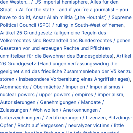
den Westen... / US imperial hemisphere
,
Alles für den
Staat.. / All for the state..
,
and if you´re a journalist - you
have to do it!
,
Ansar Allah militia („the Houthis“) / Supreme
Political Council (SPC) / ruling in South-West of Yemen
,
Artikel 25 Grundgesetz (allgemeine Regeln des
Völkerrechtes sind Bestandteil des Bundesrechtes / gehen
Gesetzen vor und erzeugen Rechte und Pflichten
unmittelbar für die Bewohner des Bundesgebietes)
,
Artikel
26 Grundgesetz (Handlungen verfassungswidrig die
geeignet sind das friedliche Zusammenleben der Völker zu
stören / insbesondere Vorbereitung eines Angriffskrieges)
,
Atommächte / Obermächte / Imperien / Imperialismus /
nuclear powers / upper powers / empires / imperialism
,
Autorisierungen / Genehmigungen / Mandate /
Zulassungen / Wohlwollen / Anerkennungen /
Unterzeichnungen / Zertifizierungen / Lizenzen
,
Blitzdings-
Opfer / Recht auf Vergessen / neuralyzer victims / little
reminders
,
booting f*cking all in this f*cking country!
,