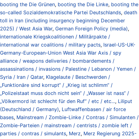
booting the Die Grünen
,
booting the Die Linke
,
booting the
so-called Sozialdemokratische Partei Deutschlands
,
death
toll in Iran (including insurgency beginning December
2025) / West Asia War
,
German Foreign Policy (media)
,
internationale Kriegskoalitionen / Militärpakte /
international war coalitions / military pacts
,
Israel-US-UK-
Germany-European-Union West Asia War Axis / spy
alliance / weapons deliveries / bombardements /
assassinations / invasions / Palestine / Lebanon / Yemen /
Syria / Iran / Qatar
,
Klagelaute / Beschwerden /
„Funktionäre sind korrupt“ / „Krieg ist schlimm“ /
„Polizeistaat muss doch nicht sein“ / „Wasser ist nass“ /
„Völkermord ist schlecht für den Ruf“ / etc / etc...
,
Liliput
(Deutschland / Germany)
,
Luftwaffenbasen / air force
bases
,
Mainstream / Zombie-Linke / Contras / Simulanten /
Zombie-Parteien / mainstream / centrists / zombie left /
parties / contras / simulants
,
Merz
,
Merz Regierung 2025-