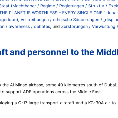
Staat (Machthaber / Regime / Regierungen / Struktur / Exeku
 PLANET IS WORTHLESS – EVERY SINGLE ONE!“ department
mageddon)
,
Vertreibungen / ethnische Säuberungen / „displac
ion / awareness / debates
, und
Zerstörungen / Verwüstung /
raft and personnel to the Mid
o the Al Minad airbase, some 40 kilometres south of Dubai.
 to support ADF operations across the Middle East.
ing a C-17 large transport aircraft and a KC-30A air-to-ai