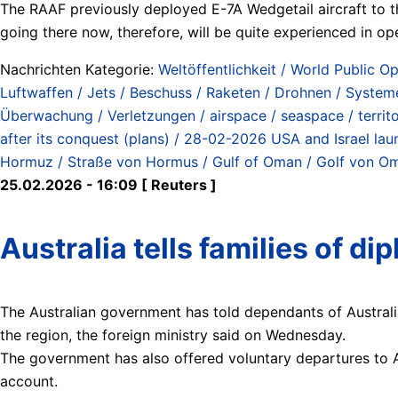
The RAAF previously deployed E-7A Wedgetail aircraft to t
going there now, therefore, will be quite experienced in op
Nachrichten Kategorie:
Weltöffentlichkeit / World Public Op
Luftwaffen / Jets / Beschuss / Raketen / Drohnen / Systeme /
Überwachung / Verletzungen / airspace / seaspace / territo
after its conquest (plans) / 28-02-2026 USA and Israel lau
Hormuz / Straße von Hormus / Gulf of Oman / Golf von O
25.02.2026 - 16:09 [ Reuters ]
Australia tells families of di
The Australian government has told dependants of Australian
the region, the foreign ministry said on Wednesday.
The government has also offered voluntary departures to Au
account.