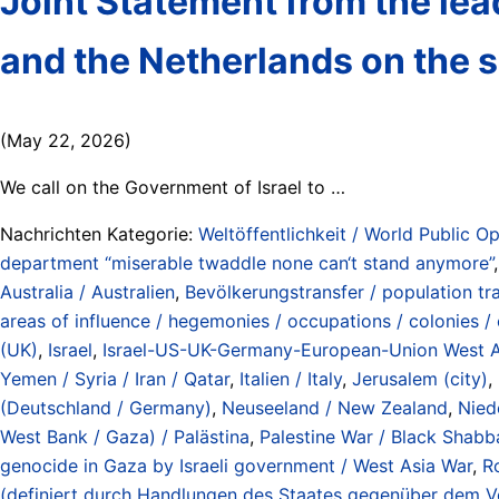
Joint Statement from the le
and the Netherlands on the s
(May 22, 2026)
We call on the Government of Israel to …
Nachrichten Kategorie:
Weltöffentlichkeit / World Public Op
department “miserable twaddle none can‘t stand anymore”
Australia / Australien
,
Bevölkerungstransfer / population tr
areas of influence / hegemonies / occupations / colonies /
(UK)
,
Israel
,
Israel-US-UK-Germany-European-Union West Asia
Yemen / Syria / Iran / Qatar
,
Italien / Italy
,
Jerusalem (city)
,
(Deutschland / Germany)
,
Neuseeland / New Zealand
,
Nied
West Bank / Gaza) / Palästina
,
Palestine War / Black Shabb
genocide in Gaza by Israeli government / West Asia War
,
R
(definiert durch Handlungen des Staates gegenüber dem V