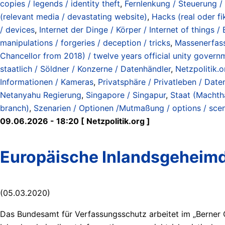
copies / legends / identity theft
,
Fernlenkung / Steuerung / 
(relevant media / devastating website)
,
Hacks (real oder fikt
/ devices
,
Internet der Dinge / Körper / Internet of things 
manipulations / forgeries / deception / tricks
,
Massenerfass
Chancellor from 2018) / twelve years official unity govern
staatlich / Söldner / Konzerne / Datenhändler
,
Netzpolitik.
Informationen / Kameras
,
Privatsphäre / Privatleben / Daten
Netanyahu Regierung
,
Singapore / Singapur
,
Staat (Machtha
branch)
,
Szenarien / Optionen /Mutmaßung / options / sce
09.06.2026 - 18:20 [ Netzpolitik.org ]
Europäische Inlandsgeheimdi
(05.03.2020)
Das Bundesamt für Verfassungsschutz arbeitet im „Berner