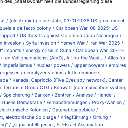
n des „Staatswohls“ hielt die Bundesregierung diese
at / (electronic) police state
,
03-01-2026 US government
zuela a de facto colony / Caribbean War
,
08-2025: US
kidnapped / US threats against Colombia Cuba Nicaragua /
on Invasion / Syria Invasion / Yemen War / Iran War 2025 /
“ imports / energy crisis in Cuba / Caribbean War
,
30-11-
n- en Veiligheidsdienst (AIVD)
,
All for the West... / Alles für
 Imperialismus / nuclear powers / upper powers / empires
ergessen / neuralyzer victims / little reminders
,
ada / Kanada
,
Capriccio (Five Eyes spy network)
,
Center
er Terrorism Group CTG / Kilowatt (communication system)
/ Speicherung / Banken / Zentren / Analyse / Handel /
irtuelle Demokratie / Fernabstimmungen / Proxy-Wahlen /
elektronische Kolonien / Datenabbaugebiete /
sm
,
elektronische Spionage / Kriegführung / Ortung /
g“ / „signal intelligence“
,
EU-Israel Association