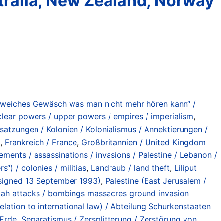
stralia, New Zealand, Norway
lweiches Gewäsch was man nicht mehr hören kann“ /
lear powers / upper powers / empires / imperialism
,
satzungen / Kolonien / Kolonialismus / Annektierungen /
t
,
Frankreich / France
,
Großbritannien / United Kingdom
ents / assassinations / invasions / Palestine / Lebanon /
rs“) / colonies / militias
,
Landraub / land theft
,
Liliput
signed 13 September 1993)
,
Palestine (East Jerusalem /
llah attacks / bombings massacres ground invasion
elation to international law) / Abteilung Schurkenstaaten
 Erde
,
Separatismus / Zersplitterung / Zerstörung von