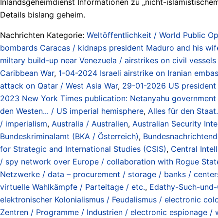
Inlandsgeheimdienst Informationen zu „nicht-islamistische
Details bislang geheim.
Nachrichten Kategorie:
Weltöffentlichkeit / World Public Op
bombards Caracas / kidnaps president Maduro and his wife
miltary build-up near Venezuela / airstrikes on civil vess
Caribbean War
,
1-04-2024 Israeli airstrike on Iranian embas
attack on Qatar / West Asia War
,
29-01-2026 US president d
2023 New York Times publication: Netanyahu government 
den Westen... / US imperial hemisphere
,
Alles für den Staat..
/ imperialism
,
Australia / Australien
,
Australian Security Int
Bundeskriminalamt (BKA / Österreich)
,
Bundesnachrichtend
for Strategic and International Studies (CSIS)
,
Central Inte
/ spy network over Europe / collaboration with Rogue Stat
Netzwerke / data – procurement / storage / banks / centers
virtuelle Wahlkämpfe / Parteitage / etc.
,
Edathy-Such-und-G
elektronischer Kolonialismus / Feudalismus / electronic col
Zentren / Programme / Industrien / electronic espionage / wa