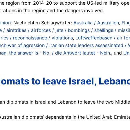
he region from 2014–20 to support the US-led military oper
erations in the region and the dangers involved.
inion
. Nachrichten Schlagwörter:
Australia / Australien
,
Flu
 airstrikes / airforces / jets / bombings / shellings / miss
ries / reconnaissance / violations
,
Luftwaffenbasen / air fo
nch war of agression / Iranian state leaders assassinated /
man
,
the answer is - No. / die Antwort lautet - Nein.
, und
Un
plomats to leave Israel, Leban
 diplomats in Israel and Lebanon to leave the two Middle Ea
stralian diplomats‘ dependants in the United Arab Emirates,