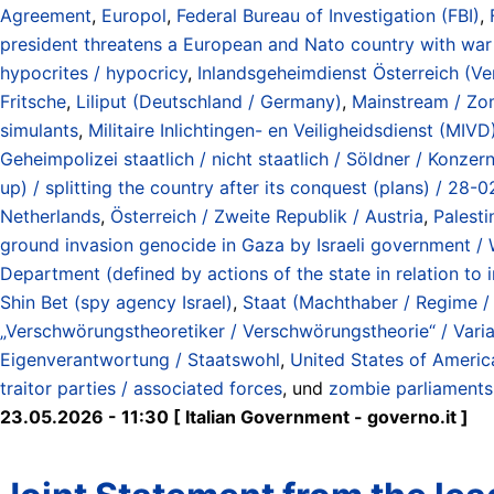
Agreement
,
Europol
,
Federal Bureau of Investigation (FBI)
,
president threatens a European and Nato country with war 
hypocrites / hypocricy
,
Inlandsgeheimdienst Österreich (V
Fritsche
,
Liliput (Deutschland / Germany)
,
Mainstream / Zom
simulants
,
Militaire Inlichtingen- en Veiligheidsdienst (MIVD
Geheimpolizei staatlich / nicht staatlich / Söldner / Konzer
up) / splitting the country after its conquest (plans) / 28
Netherlands
,
Österreich / Zweite Republik / Austria
,
Palest
ground invasion genocide in Gaza by Israeli government / 
Department (defined by actions of the state in relation to
Shin Bet (spy agency Israel)
,
Staat (Machthaber / Regime / R
„Verschwörungstheoretiker / Verschwörungstheorie“ / Varian
Eigenverantwortung / Staatswohl
,
United States of Americ
traitor parties / associated forces
, und
zombie parliaments
23.05.2026 - 11:30 [ Italian Government - governo.it ]