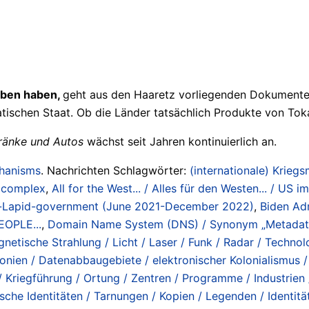
eben haben,
geht aus den Haaretz vorliegenden Dokumente
schen Staat. Ob die Länder tatsächlich Produkte von Toka 
hränke und Autos
wächst seit Jahren kontinuierlich an.
chanisms
. Nachrichten Schlagwörter:
(internationale) Kriegs
/ complex
,
All for the West... / Alles für den Westen... / US 
-Lapid-government (June 2021-December 2022)
,
Biden Ad
EOPLE...
,
Domain Name System (DNS) / Synonym „Metadaten“
netische Strahlung / Licht / Laser / Funk / Radar / Technol
onien / Datenabbaugebiete / elektronischer Kolonialismus /
 Kriegführung / Ortung / Zentren / Programme / Industrien /
lsche Identitäten / Tarnungen / Kopien / Legenden / Identitäts