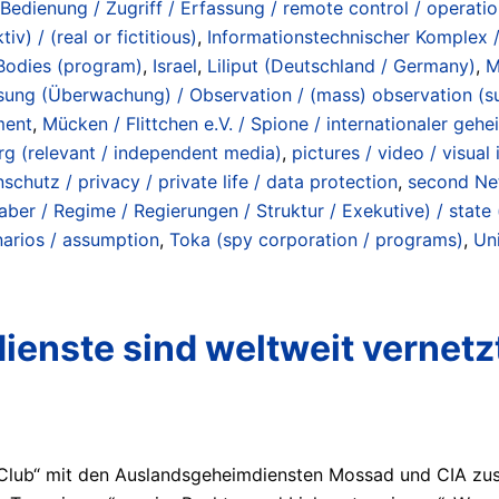
Bedienung / Zugriff / Erfassung / remote control / operatio
iv) / (real or fictitious)
,
Informationstechnischer Komplex /
/ Bodies (program)
,
Israel
,
Liliput (Deutschland / Germany)
,
M
ung (Überwachung) / Observation / (mass) observation (su
ment
,
Mücken / Flittchen e.V. / Spione / internationaler gehe
org (relevant / independent media)
,
pictures / video / visual
schutz / privacy / private life / data protection
,
second Net
ber / Regime / Regierungen / Struktur / Exekutive) / state 
narios / assumption
,
Toka (spy corporation / programs)
,
Un
enste sind weltweit vernetz
 Club“ mit den Auslandsgeheimdiensten Mossad und CIA zu