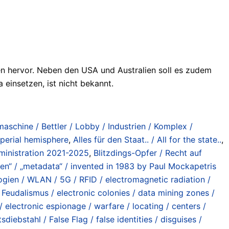
n hervor. Neben den USA und Australien soll es zudem
einsetzen, ist nicht bekannt.
maschine / Bettler / Lobby / Industrien / Komplex /
imperial hemisphere
,
Alles für den Staat.. / All for the state..
,
ministration 2021-2025
,
Blitzdings-Opfer / Recht auf
 / „metadata“ / invented in 1983 by Paul Mockapetris
ogien / WLAN / 5G / RFID / electromagnetic radiation /
 Feudalismus / electronic colonies / data mining zones /
 electronic espionage / warfare / locating / centers /
diebstahl / False Flag / false identities / disguises /