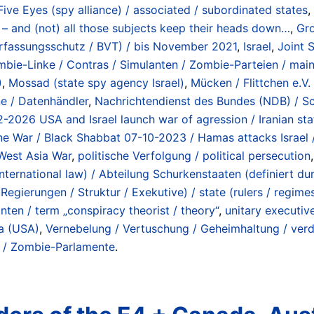
Five Eyes (spy alliance) / associated / subordinated states
,
– and (not) all those subjects keep their heads down…
,
Gro
erfassungsschutz / BVT) / bis November 2021
,
Israel
,
Joint 
bie-Linke / Contras / Simulanten / Zombie-Parteien / mainst
)
,
Mossad (state spy agency Israel)
,
Mücken / Flittchen e.V.
ne / Datenhändler
,
Nachrichtendienst des Bundes (NDB) / S
-02-2026 USA and Israel launch war of agression / Iranian st
ine War / Black Shabbat 07-10-2023 / Hamas attacks Israel
West Asia War
,
politische Verfolgung / political persecution
 international law) / Abteilung Schurkenstaaten (definiert
egierungen / Struktur / Exekutive) / state (rulers / regime
ten / term „conspiracy theorist / theory“
,
unitary executiv
a (USA)
,
Vernebelung / Vertuschung / Geheimhaltung / ver
 / Zombie-Parlamente
.