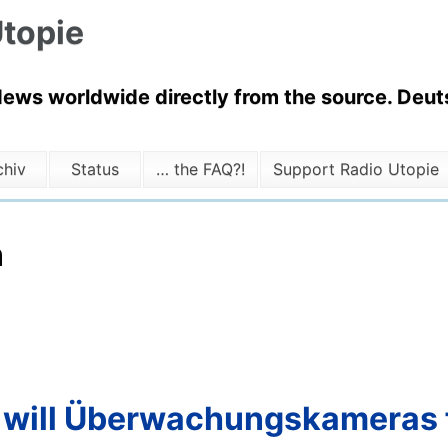
topie
News worldwide directly from the source. Deuts
chiv
Status
… the FAQ?!
Support Radio Utopie
n
a will Überwachungskameras 