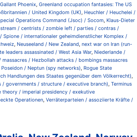
Gallant Phoenix
,
Greenland occupation fantasies: The US
ßbritannien / United Kingdom (UK)
,
Heuchler / Heuchelei /
Special Operations Command (Jsoc) / Socom
,
Klaus-Dieter
ream / centrists / zombie left / parties / contras /
 / Spione / internationaler geheimdienstlicher Komplex /
chweiz
,
Neuseeland / New Zealand
,
next war on Iran (run-
ate leaders assassinated / West Asia War
,
Niederlande /
 / massacres / Hezbollah attacks / bombings massacres
,
Poseidon / Neptun (spy networks)
,
Rogue State
 durch Handlungen des Staates gegenüber dem Völkerrecht)
,
s / governments / structure / executive branch)
,
Terminus
e theory / imperial presidency / exekutive
deckte Operationen
,
Verräterparteien / assoziierte Kräfte /