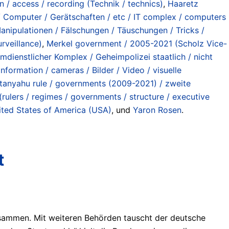
n / access / recording (Technik / technics)
,
Haaretz
 Computer / Gerätschaften / etc / IT complex / computers
anipulationen / Fälschungen / Täuschungen / Tricks /
rveillance)
,
Merkel government / 2005-2021 (Scholz Vice-
imdienstlicher Komplex / Geheimpolizei staatlich / nicht
 information / cameras / Bilder / Video / visuelle
anyahu rule / governments (2009-2021) / zweite
(rulers / regimes / governments / structure / executive
ited States of America (USA)
, und
Yaron Rosen
.
t
sammen. Mit weiteren Behörden tauscht der deutsche