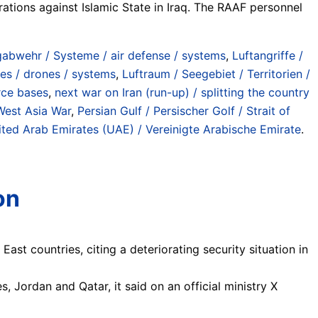
ations against Islamic State in Iraq. The RAAF personnel
gabwehr / Systeme / air defense / systems
,
Luftangriffe /
iles / drones / systems
,
Luftraum / Seegebiet / Territorien /
rce bases
,
next war on Iran (run-up) / splitting the country
 West Asia War
,
Persian Gulf / Persischer Golf / Strait of
ited Arab Emirates (UAE) / Vereinigte Arabische Emirate
.
on
st countries, citing a deteriorating security situation in
 Jordan and Qatar, it said on an official ministry X