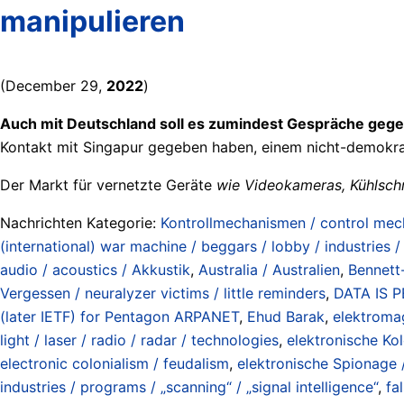
manipulieren
(December 29,
2022
)
Auch mit Deutschland soll es zumindest Gespräche geg
Kontakt mit Singapur gegeben haben, einem nicht-demokrati
Der Markt für vernetzte Geräte
wie Videokameras, Kühlsc
Nachrichten Kategorie:
Kontrollmechanismen / control me
(international) war machine / beggars / lobby / industries 
audio / acoustics / Akkustik
,
Australia / Australien
,
Bennett
Vergessen / neuralyzer victims / little reminders
,
DATA IS P
(later IETF) for Pentagon ARPANET
,
Ehud Barak
,
elektromag
light / laser / radio / radar / technologies
,
elektronische Kol
electronic colonialism / feudalism
,
elektronische Spionage /
industries / programs / „scanning“ / „signal intelligence“
,
fa