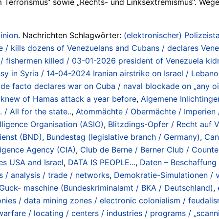
m Terrorismus“ sowie „Rechts- und Linksextremismus“. Wege
inion
. Nachrichten Schlagwörter:
(elektronischer) Polizeista
 / kills dozens of Venezuelans and Cubans / declares Vene
els / fishermen killed / 03-01-2026 president of Venezuela 
sy in Syria / 14-04-2024 Iranian airstrike on Israel / Leban
e facto declares war on Cuba / naval blockade on „any oil
knew of Hamas attack a year before
,
Algemene Inlichtinge
 / All for the state..
,
Atommächte / Obermächte / Imperien /
elligence Organisation (ASIO)
,
Blitzdings-Opfer / Recht auf V
ienst (BND)
,
Bundestag (legislative branch / Germany)
,
Can
lligence Agency (CIA)
,
Club de Berne / Berner Club / Count
es USA and Israel
,
DATA IS PEOPLE...
,
Daten – Beschaffung 
 / analysis / trade / networks
,
Demokratie-Simulationen / v
uck- maschine (Bundeskriminalamt / BKA / Deutschland)
,
onies / data mining zones / electronic colonialism / feudali
rfare / locating / centers / industries / programs / „scannin