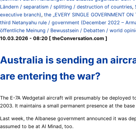
Ländern / separatism / splitting / destruction of countries
,
executive branch)
,
the „EVERY SINGLE GOVERNMENT ON THE
third Netanyahu rule / government (December 2022 – Ar
öffentliche Meinung / Bewusstsein / Debatten / world opin
10.03.2026 - 08:20 [ theConversation.com ]
Australia is sending an airc
are entering the war?
The E-7A Wedgetail aircraft will presumably be deployed t
2003. It maintains a small permanent presence at the base
Last week, the Albanese government announced it was deploy
assumed to be at Al Minad, too.