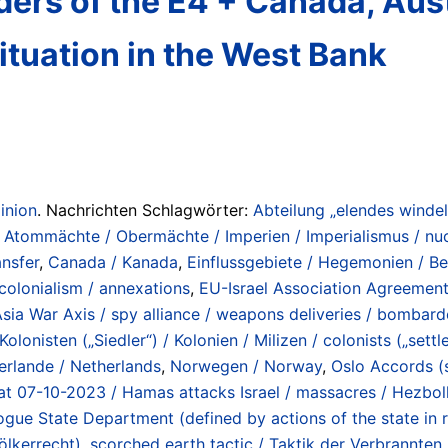
aders of the E4 + Canada, Au
ituation in the West Bank
inion
. Nachrichten Schlagwörter:
Abteilung „elendes winde
,
Atommächte / Obermächte / Imperien / Imperialismus / nuc
ansfer
,
Canada / Kanada
,
Einflussgebiete / Hegemonien / Be
 colonialism / annexations
,
EU-Israel Association Agreemen
 War Axis / spy alliance / weapons deliveries / bombardem
Kolonisten („Siedler“) / Kolonien / Milizen / colonists („settle
erlande / Netherlands
,
Norwegen / Norway
,
Oslo Accords (
at 07-10-2023 / Hamas attacks Israel / massacres / Hezbo
ogue State Department (defined by actions of the state in r
ölkerrecht)
,
scorched earth tactic / Taktik der Verbrannten