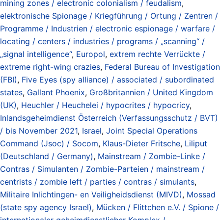
mining zones / electronic colonialism / feudalism
,
elektronische Spionage / Kriegführung / Ortung / Zentren /
Programme / Industrien / electronic espionage / warfare /
locating / centers / industries / programs / „scanning“ /
„signal intelligence“
,
Europol
,
extrem rechte Verrückte /
extreme right-wing crazies
,
Federal Bureau of Investigation
(FBI)
,
Five Eyes (spy alliance) / associated / subordinated
states
,
Gallant Phoenix
,
Großbritannien / United Kingdom
(UK)
,
Heuchler / Heuchelei / hypocrites / hypocricy
,
Inlandsgeheimdienst Österreich (Verfassungsschutz / BVT)
/ bis November 2021
,
Israel
,
Joint Special Operations
Command (Jsoc) / Socom
,
Klaus-Dieter Fritsche
,
Liliput
(Deutschland / Germany)
,
Mainstream / Zombie-Linke /
Contras / Simulanten / Zombie-Parteien / mainstream /
centrists / zombie left / parties / contras / simulants
,
Militaire Inlichtingen- en Veiligheidsdienst (MIVD)
,
Mossad
(state spy agency Israel)
,
Mücken / Flittchen e.V. / Spione /
internationaler geheimdienstlicher Komplex /