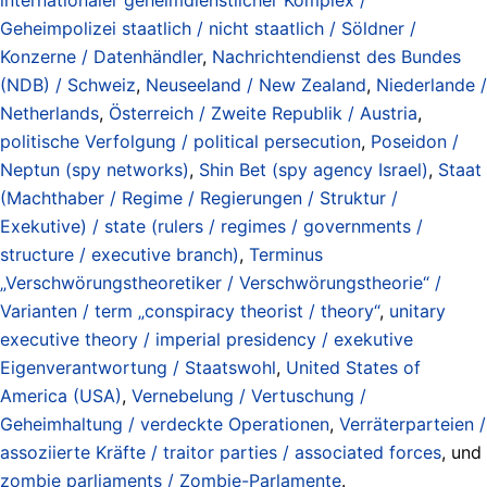
Geheimpolizei staatlich / nicht staatlich / Söldner /
Konzerne / Datenhändler
,
Nachrichtendienst des Bundes
(NDB) / Schweiz
,
Neuseeland / New Zealand
,
Niederlande /
Netherlands
,
Österreich / Zweite Republik / Austria
,
politische Verfolgung / political persecution
,
Poseidon /
Neptun (spy networks)
,
Shin Bet (spy agency Israel)
,
Staat
(Machthaber / Regime / Regierungen / Struktur /
Exekutive) / state (rulers / regimes / governments /
structure / executive branch)
,
Terminus
„Verschwörungstheoretiker / Verschwörungstheorie“ /
Varianten / term „conspiracy theorist / theory“
,
unitary
executive theory / imperial presidency / exekutive
Eigenverantwortung / Staatswohl
,
United States of
America (USA)
,
Vernebelung / Vertuschung /
Geheimhaltung / verdeckte Operationen
,
Verräterparteien /
assoziierte Kräfte / traitor parties / associated forces
, und
zombie parliaments / Zombie-Parlamente
.