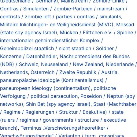
(Deutschland / Germany)
,
Mainstream / Zombie-Linke /
Contras / Simulanten / Zombie-Parteien / mainstream /
centrists / zombie left / parties / contras / simulants
,
Militaire Inlichtingen- en Veiligheidsdienst (MIVD)
,
Mossad
(state spy agency Israel)
,
Mücken / Flittchen e.V. / Spione /
internationaler geheimdienstlicher Komplex /
Geheimpolizei staatlich / nicht staatlich / Söldner /
Konzerne / Datenhändler
,
Nachrichtendienst des Bundes
(NDB) / Schweiz
,
Neuseeland / New Zealand
,
Niederlande /
Netherlands
,
Österreich / Zweite Republik / Austria
,
paneuropäische Ideologie (Kontinentalismus) /
paneuropean ideology (continentalism)
,
politische
Verfolgung / political persecution
,
Poseidon / Neptun (spy
networks)
,
Shin Bet (spy agency Israel)
,
Staat (Machthaber
/ Regime / Regierungen / Struktur / Exekutive) / state
(rulers / regimes / governments / structure / executive
branch)
,
Terminus „Verschwörungstheoretiker /
Verschwörungstheorie“ / Varianten / term „conspiracy