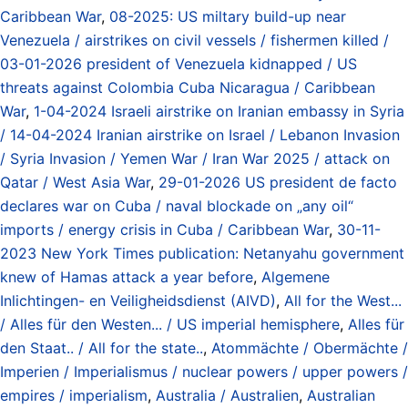
Caribbean War
,
08-2025: US miltary build-up near
Venezuela / airstrikes on civil vessels / fishermen killed /
03-01-2026 president of Venezuela kidnapped / US
threats against Colombia Cuba Nicaragua / Caribbean
War
,
1-04-2024 Israeli airstrike on Iranian embassy in Syria
/ 14-04-2024 Iranian airstrike on Israel / Lebanon Invasion
/ Syria Invasion / Yemen War / Iran War 2025 / attack on
Qatar / West Asia War
,
29-01-2026 US president de facto
declares war on Cuba / naval blockade on „any oil“
imports / energy crisis in Cuba / Caribbean War
,
30-11-
2023 New York Times publication: Netanyahu government
knew of Hamas attack a year before
,
Algemene
Inlichtingen- en Veiligheidsdienst (AIVD)
,
All for the West...
/ Alles für den Westen... / US imperial hemisphere
,
Alles für
den Staat.. / All for the state..
,
Atommächte / Obermächte /
Imperien / Imperialismus / nuclear powers / upper powers /
empires / imperialism
,
Australia / Australien
,
Australian