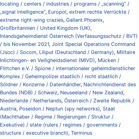
locating / centers / industries / programs / „scanning“ /
„signal intelligence“
,
Europol
,
extrem rechte Verrückte /
extreme right-wing crazies
,
Gallant Phoenix
,
Großbritannien / United Kingdom (UK)
,
Inlandsgeheimdienst Österreich (Verfassungsschutz / BVT)
/ bis November 2021
,
Joint Special Operations Command
(Jsoc) / Socom
,
Liliput (Deutschland / Germany)
,
Militaire
Inlichtingen- en Veiligheidsdienst (MIVD)
,
Mücken /
Flittchen e.V. / Spione / internationaler geheimdienstlicher
Komplex / Geheimpolizei staatlich / nicht staatlich /
Söldner / Konzerne / Datenhändler
,
Nachrichtendienst des
Bundes (NDB) / Schweiz
,
Neuseeland / New Zealand
,
Niederlande / Netherlands
,
Österreich / Zweite Republik /
Austria
,
Poseidon / Neptun (spy networks)
,
Staat
(Machthaber / Regime / Regierungen / Struktur /
Exekutive) / state (rulers / regimes / governments /
structure / executive branch)
,
Terminus