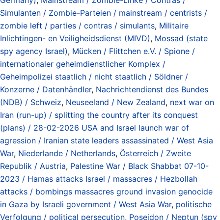
Simulanten / Zombie-Parteien / mainstream / centrists /
zombie left / parties / contras / simulants
,
Militaire
Inlichtingen- en Veiligheidsdienst (MIVD)
,
Mossad (state
spy agency Israel)
,
Mücken / Flittchen e.V. / Spione /
internationaler geheimdienstlicher Komplex /
Geheimpolizei staatlich / nicht staatlich / Söldner /
Konzerne / Datenhändler
,
Nachrichtendienst des Bundes
(NDB) / Schweiz
,
Neuseeland / New Zealand
,
next war on
Iran (run-up) / splitting the country after its conquest
(plans) / 28-02-2026 USA and Israel launch war of
agression / Iranian state leaders assassinated / West Asia
War
,
Niederlande / Netherlands
,
Österreich / Zweite
Republik / Austria
,
Palestine War / Black Shabbat 07-10-
2023 / Hamas attacks Israel / massacres / Hezbollah
attacks / bombings massacres ground invasion genocide
in Gaza by Israeli government / West Asia War
,
politische
Verfolgung / political persecution
,
Poseidon / Neptun (spy