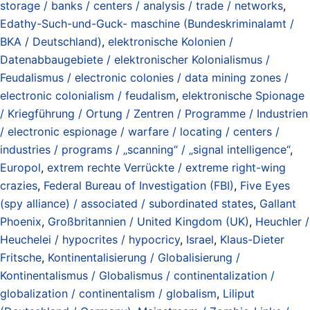
storage / banks / centers / analysis / trade / networks
,
Edathy-Such-und-Guck- maschine (Bundeskriminalamt /
BKA / Deutschland)
,
elektronische Kolonien /
Datenabbaugebiete / elektronischer Kolonialismus /
Feudalismus / electronic colonies / data mining zones /
electronic colonialism / feudalism
,
elektronische Spionage
/ Kriegführung / Ortung / Zentren / Programme / Industrien
/ electronic espionage / warfare / locating / centers /
industries / programs / „scanning“ / „signal intelligence“
,
Europol
,
extrem rechte Verrückte / extreme right-wing
crazies
,
Federal Bureau of Investigation (FBI)
,
Five Eyes
(spy alliance) / associated / subordinated states
,
Gallant
Phoenix
,
Großbritannien / United Kingdom (UK)
,
Heuchler /
Heuchelei / hypocrites / hypocricy
,
Israel
,
Klaus-Dieter
Fritsche
,
Kontinentalisierung / Globalisierung /
Kontinentalismus / Globalismus / continentalization /
globalization / continentalism / globalism
,
Liliput