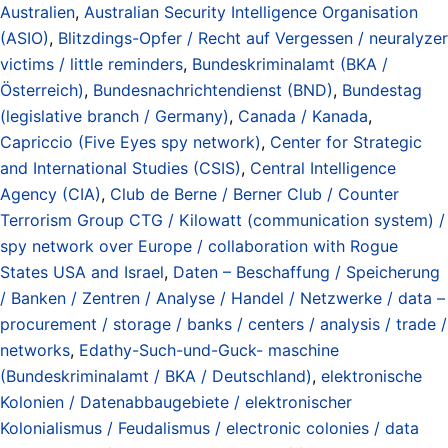
Australien
,
Australian Security Intelligence Organisation
(ASIO)
,
Blitzdings-Opfer / Recht auf Vergessen / neuralyzer
victims / little reminders
,
Bundeskriminalamt (BKA /
Österreich)
,
Bundesnachrichtendienst (BND)
,
Bundestag
(legislative branch / Germany)
,
Canada / Kanada
,
Capriccio (Five Eyes spy network)
,
Center for Strategic
and International Studies (CSIS)
,
Central Intelligence
Agency (CIA)
,
Club de Berne / Berner Club / Counter
Terrorism Group CTG / Kilowatt (communication system) /
spy network over Europe / collaboration with Rogue
States USA and Israel
,
Daten – Beschaffung / Speicherung
/ Banken / Zentren / Analyse / Handel / Netzwerke / data –
procurement / storage / banks / centers / analysis / trade /
networks
,
Edathy-Such-und-Guck- maschine
(Bundeskriminalamt / BKA / Deutschland)
,
elektronische
Kolonien / Datenabbaugebiete / elektronischer
Kolonialismus / Feudalismus / electronic colonies / data