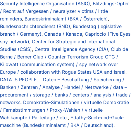
Security Intelligence Organisation (ASIO)
,
Blitzdings-Opfer
/ Recht auf Vergessen / neuralyzer victims / little
reminders
,
Bundeskriminalamt (BKA / Österreich)
,
Bundesnachrichtendienst (BND)
,
Bundestag (legislative
branch / Germany)
,
Canada / Kanada
,
Capriccio (Five Eyes
spy network)
,
Center for Strategic and International
Studies (CSIS)
,
Central Intelligence Agency (CIA)
,
Club de
Berne / Berner Club / Counter Terrorism Group CTG /
Kilowatt (communication system) / spy network over
Europe / collaboration with Rogue States USA and Israel
,
DATA IS PEOPLE...
,
Daten – Beschaffung / Speicherung /
Banken / Zentren / Analyse / Handel / Netzwerke / data –
procurement / storage / banks / centers / analysis / trade /
networks
,
Demokratie-Simulationen / virtuelle Demokratie
/ Fernabstimmungen / Proxy-Wahlen / virtuelle
Wahlkämpfe / Parteitage / etc.
,
Edathy-Such-und-Guck-
maschine (Bundeskriminalamt / BKA / Deutschland)
,