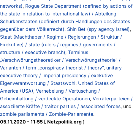
networks)
,
Rogue State Department (defined by actions of
the state in relation to international law) / Abteilung
Schurkenstaaten (definiert durch Handlungen des Staates
gegenüber dem Völkerrecht)
,
Shin Bet (spy agency Israel)
,
Staat (Machthaber / Regime / Regierungen / Struktur /
Exekutive) / state (rulers / regimes / governments /
structure / executive branch)
,
Terminus
„Verschwörungstheoretiker / Verschwörungstheorie“ /
Varianten / term „conspiracy theorist / theory“
,
unitary
executive theory / imperial presidency / exekutive
Eigenverantwortung / Staatswohl
,
United States of
America (USA)
,
Vernebelung / Vertuschung /
Geheimhaltung / verdeckte Operationen
,
Verräterparteien /
assoziierte Kräfte / traitor parties / associated forces
, und
zombie parliaments / Zombie-Parlamente
.
05.11.2020 - 11:55 [ Netzpolitik.org ]