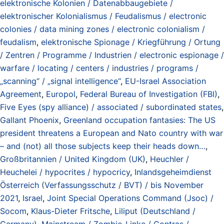
elektronische Kolonien / Datenabbaugebiete /
elektronischer Kolonialismus / Feudalismus / electronic
colonies / data mining zones / electronic colonialism /
feudalism
,
elektronische Spionage / Kriegführung / Ortung
/ Zentren / Programme / Industrien / electronic espionage /
warfare / locating / centers / industries / programs /
„scanning“ / „signal intelligence“
,
EU-Israel Association
Agreement
,
Europol
,
Federal Bureau of Investigation (FBI)
,
Five Eyes (spy alliance) / associated / subordinated states
,
Gallant Phoenix
,
Greenland occupation fantasies: The US
president threatens a European and Nato country with war
– and (not) all those subjects keep their heads down…
,
Großbritannien / United Kingdom (UK)
,
Heuchler /
Heuchelei / hypocrites / hypocricy
,
Inlandsgeheimdienst
Österreich (Verfassungsschutz / BVT) / bis November
2021
,
Israel
,
Joint Special Operations Command (Jsoc) /
Socom
,
Klaus-Dieter Fritsche
,
Liliput (Deutschland /
Germany)
,
Mainstream / Zombie-Linke / Contras /