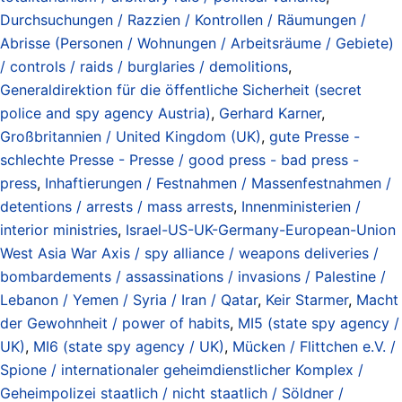
Durchsuchungen / Razzien / Kontrollen / Räumungen /
Abrisse (Personen / Wohnungen / Arbeitsräume / Gebiete)
/ controls / raids / burglaries / demolitions
,
Generaldirektion für die öffentliche Sicherheit (secret
police and spy agency Austria)
,
Gerhard Karner
,
Großbritannien / United Kingdom (UK)
,
gute Presse -
schlechte Presse - Presse / good press - bad press -
press
,
Inhaftierungen / Festnahmen / Massenfestnahmen /
detentions / arrests / mass arrests
,
Innenministerien /
interior ministries
,
Israel-US-UK-Germany-European-Union
West Asia War Axis / spy alliance / weapons deliveries /
bombardements / assassinations / invasions / Palestine /
Lebanon / Yemen / Syria / Iran / Qatar
,
Keir Starmer
,
Macht
der Gewohnheit / power of habits
,
MI5 (state spy agency /
UK)
,
MI6 (state spy agency / UK)
,
Mücken / Flittchen e.V. /
Spione / internationaler geheimdienstlicher Komplex /
Geheimpolizei staatlich / nicht staatlich / Söldner /