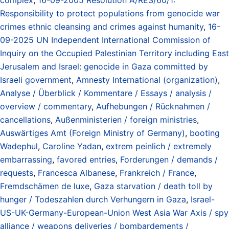
Responsibility to protect populations from genocide war
crimes ethnic cleansing and crimes against humanity
,
16-
09-2025 UN Independent International Commission of
Inquiry on the Occupied Palestinian Territory including East
Jerusalem and Israel: genocide in Gaza committed by
Israeli government
,
Amnesty International (organization)
,
Analyse / Überblick / Kommentare / Essays / analysis /
overview / commentary
,
Aufhebungen / Rücknahmen /
cancellations
,
Außenministerien / foreign ministries
,
Auswärtiges Amt (Foreign Ministry of Germany)
,
booting
Wadephul
,
Caroline Yadan
,
extrem peinlich / extremely
embarrassing
,
favored entries
,
Forderungen / demands /
requests
,
Francesca Albanese
,
Frankreich / France
,
Fremdschämen de luxe
,
Gaza starvation / death toll by
hunger / Todeszahlen durch Verhungern in Gaza
,
Israel-
US-UK-Germany-European-Union West Asia War Axis / spy
alliance / weapons deliveries / bombardements /