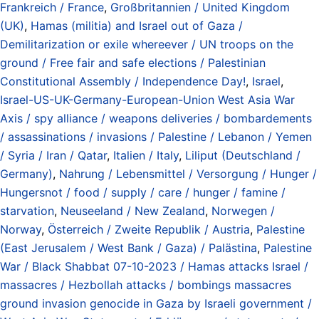
Frankreich / France
,
Großbritannien / United Kingdom
(UK)
,
Hamas (militia) and Israel out of Gaza /
Demilitarization or exile whereever / UN troops on the
ground / Free fair and safe elections / Palestinian
Constitutional Assembly / Independence Day!
,
Israel
,
Israel-US-UK-Germany-European-Union West Asia War
Axis / spy alliance / weapons deliveries / bombardements
/ assassinations / invasions / Palestine / Lebanon / Yemen
/ Syria / Iran / Qatar
,
Italien / Italy
,
Liliput (Deutschland /
Germany)
,
Nahrung / Lebensmittel / Versorgung / Hunger /
Hungersnot / food / supply / care / hunger / famine /
starvation
,
Neuseeland / New Zealand
,
Norwegen /
Norway
,
Österreich / Zweite Republik / Austria
,
Palestine
(East Jerusalem / West Bank / Gaza) / Palästina
,
Palestine
War / Black Shabbat 07-10-2023 / Hamas attacks Israel /
massacres / Hezbollah attacks / bombings massacres
ground invasion genocide in Gaza by Israeli government /