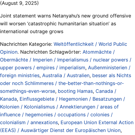
(August 9, 2025)
Joint statement warns Netanyahu’s new ground offensive
will worsen ‘catastrophic humanitarian situation’ as
international outrage grows
Nachrichten Kategorie:
Weltöffentlichkeit / World Public
Opinion
. Nachrichten Schlagwörter:
Atommächte /
Obermächte / Imperien / Imperialismus / nuclear powers /
upper powers / empires / imperialism
,
Außenministerien /
foreign ministries
,
Australia / Australien
,
besser als Nichts
oder noch Schlimmeres / the-better-than-nothings-or-
somethings-even-worse
,
booting Hamas
,
Canada /
Kanada
,
Einflussgebiete / Hegemonien / Besatzungen /
Kolonien / Kolonialismus / Annektierungen / areas of
influence / hegemonies / occupations / colonies /
colonialism / annexations
,
European Union External Action
(EEAS) / Auswärtiger Dienst der Europäischen Union
,