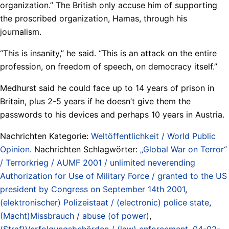
organization.” The British only accuse him of supporting
the proscribed organization, Hamas, through his
journalism.
“This is insanity,” he said. “This is an attack on the entire
profession, on freedom of speech, on democracy itself.”
Medhurst said he could face up to 14 years of prison in
Britain, plus 2-5 years if he doesn’t give them the
passwords to his devices and perhaps 10 years in Austria.
Nachrichten Kategorie:
Weltöffentlichkeit / World Public
Opinion
. Nachrichten Schlagwörter:
„Global War on Terror“
/ Terrorkrieg / AUMF 2001 / unlimited neverending
Authorization for Use of Military Force / granted to the US
president by Congress on September 14th 2001
,
(elektronischer) Polizeistaat / (electronic) police state
,
(Macht)Missbrauch / abuse (of power)
,
(Straf)Verfolgungsbehörden / (law) enforcement
,
04-02-