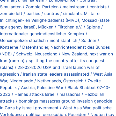
Simulanten / Zombie-Parteien / mainstream / centrists /
zombie left / parties / contras / simulants
,
Militaire
Inlichtingen- en Veiligheidsdienst (MIVD)
,
Mossad (state
spy agency Israel)
,
Mücken / Flittchen e.V. / Spione /
internationaler geheimdienstlicher Komplex /
Geheimpolizei staatlich / nicht staatlich / Söldner /
Konzerne / Datenhändler
,
Nachrichtendienst des Bundes
(NDB) / Schweiz
,
Neuseeland / New Zealand
,
next war on
Iran (run-up) / splitting the country after its conquest
(plans) / 28-02-2026 USA and Israel launch war of
agression / Iranian state leaders assassinated / West Asia
War
,
Niederlande / Netherlands
,
Österreich / Zweite
Republik / Austria
,
Palestine War / Black Shabbat 07-10-
2023 / Hamas attacks Israel / massacres / Hezbollah
attacks / bombings massacres ground invasion genocide
in Gaza by Israeli government / West Asia War
,
politische
Verfolgung / political persecution
,
Poseidon / Neptun (spy