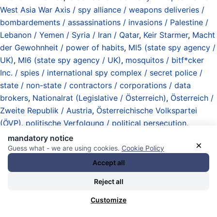
West Asia War Axis / spy alliance / weapons deliveries /
bombardements / assassinations / invasions / Palestine /
Lebanon / Yemen / Syria / Iran / Qatar
,
Keir Starmer
,
Macht
der Gewohnheit / power of habits
,
MI5 (state spy agency /
UK)
,
MI6 (state spy agency / UK)
,
mosquitos / bitf*cker
Inc. / spies / international spy complex / secret police /
state / non-state / contractors / corporations / data
brokers
,
Nationalrat (Legislative / Österreich)
,
Österreich /
Zweite Republik / Austria
,
Österreichische Volkspartei
(ÖVP)
,
politische Verfolgung / political persecution
,
Pressefreiheit / freedom of the press
,
Rechenschaftspflicht
mandatory notice
×
/ Verantwortung / Risiken / accountability / responsibility /
Guess what - we are using cookies.
Cookie Policy
risks
,
Richard Medhurst
,
Schande.. über DICH!
,
Schikane /
Accept all
Repression / Unterdrückung / chiqanery / repression /
Reject all
oppression
,
The honorable British Prime Minister
,
Whitehall
(UK government / war ministry)
,
World Court (ICJ) order
Customize
to Israeli government 19-07-2024 / occupation of