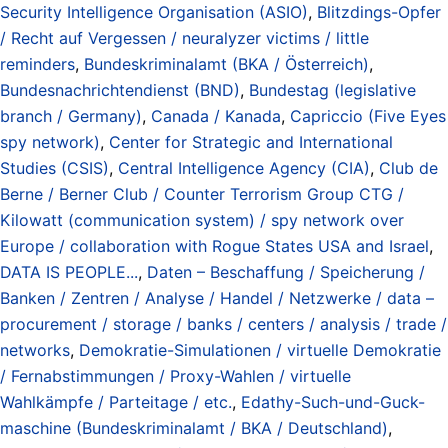
Security Intelligence Organisation (ASIO)
,
Blitzdings-Opfer
/ Recht auf Vergessen / neuralyzer victims / little
reminders
,
Bundeskriminalamt (BKA / Österreich)
,
Bundesnachrichtendienst (BND)
,
Bundestag (legislative
branch / Germany)
,
Canada / Kanada
,
Capriccio (Five Eyes
spy network)
,
Center for Strategic and International
Studies (CSIS)
,
Central Intelligence Agency (CIA)
,
Club de
Berne / Berner Club / Counter Terrorism Group CTG /
Kilowatt (communication system) / spy network over
Europe / collaboration with Rogue States USA and Israel
,
DATA IS PEOPLE...
,
Daten – Beschaffung / Speicherung /
Banken / Zentren / Analyse / Handel / Netzwerke / data –
procurement / storage / banks / centers / analysis / trade /
networks
,
Demokratie-Simulationen / virtuelle Demokratie
/ Fernabstimmungen / Proxy-Wahlen / virtuelle
Wahlkämpfe / Parteitage / etc.
,
Edathy-Such-und-Guck-
maschine (Bundeskriminalamt / BKA / Deutschland)
,