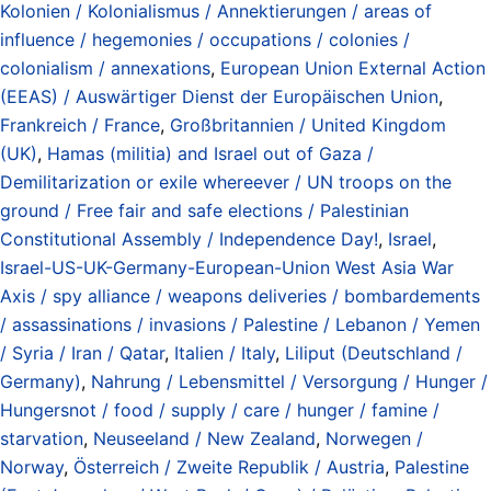
Kolonien / Kolonialismus / Annektierungen / areas of
influence / hegemonies / occupations / colonies /
colonialism / annexations
,
European Union External Action
(EEAS) / Auswärtiger Dienst der Europäischen Union
,
Frankreich / France
,
Großbritannien / United Kingdom
(UK)
,
Hamas (militia) and Israel out of Gaza /
Demilitarization or exile whereever / UN troops on the
ground / Free fair and safe elections / Palestinian
Constitutional Assembly / Independence Day!
,
Israel
,
Israel-US-UK-Germany-European-Union West Asia War
Axis / spy alliance / weapons deliveries / bombardements
/ assassinations / invasions / Palestine / Lebanon / Yemen
/ Syria / Iran / Qatar
,
Italien / Italy
,
Liliput (Deutschland /
Germany)
,
Nahrung / Lebensmittel / Versorgung / Hunger /
Hungersnot / food / supply / care / hunger / famine /
starvation
,
Neuseeland / New Zealand
,
Norwegen /
Norway
,
Österreich / Zweite Republik / Austria
,
Palestine