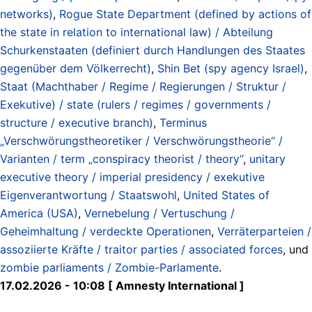
networks)
,
Rogue State Department (defined by actions of
the state in relation to international law) / Abteilung
Schurkenstaaten (definiert durch Handlungen des Staates
gegenüber dem Völkerrecht)
,
Shin Bet (spy agency Israel)
,
Staat (Machthaber / Regime / Regierungen / Struktur /
Exekutive) / state (rulers / regimes / governments /
structure / executive branch)
,
Terminus
„Verschwörungstheoretiker / Verschwörungstheorie“ /
Varianten / term „conspiracy theorist / theory“
,
unitary
executive theory / imperial presidency / exekutive
Eigenverantwortung / Staatswohl
,
United States of
America (USA)
,
Vernebelung / Vertuschung /
Geheimhaltung / verdeckte Operationen
,
Verräterparteien /
assoziierte Kräfte / traitor parties / associated forces
, und
zombie parliaments / Zombie-Parlamente
.
17.02.2026 - 10:08 [ Amnesty International ]