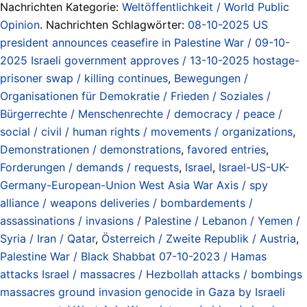
Nachrichten Kategorie:
Weltöffentlichkeit / World Public
Opinion
. Nachrichten Schlagwörter:
08-10-2025 US
president announces ceasefire in Palestine War / 09-10-
2025 Israeli government approves / 13-10-2025 hostage-
prisoner swap / killing continues
,
Bewegungen /
Organisationen für Demokratie / Frieden / Soziales /
Bürgerrechte / Menschenrechte / democracy / peace /
social / civil / human rights / movements / organizations
,
Demonstrationen / demonstrations
,
favored entries
,
Forderungen / demands / requests
,
Israel
,
Israel-US-UK-
Germany-European-Union West Asia War Axis / spy
alliance / weapons deliveries / bombardements /
assassinations / invasions / Palestine / Lebanon / Yemen /
Syria / Iran / Qatar
,
Österreich / Zweite Republik / Austria
,
Palestine War / Black Shabbat 07-10-2023 / Hamas
attacks Israel / massacres / Hezbollah attacks / bombings
massacres ground invasion genocide in Gaza by Israeli