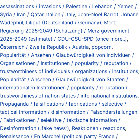
assassinations / invasions / Palestine / Lebanon / Yemen /
Syria / Iran / Qatar
,
Italien / Italy
,
Jean-Noël Barrot
,
Johann
Wadephul
,
Liliput (Deutschland / Germany)
,
Merz
Regierung 2025-2049 (Schätzung) / Merz government
2025-2049 (estimate) / CDU-CSU-SPD (once more..)
,
Österreich / Zweite Republik / Austria
,
popcorn
,
Popularität / Ansehen / Glaubwürdigkeit von Individuen /
Organisationen / Institutionen / popularity / reputation /
trustworthiness of individuals / organizations / institutions
,
Popularität / Ansehen / Glaubwürdigkeit von Staaten /
internationalen Institutionen / popularity / reputation /
trustworthiness of nation states / international institutions
,
Propaganda / falsifications / fabrications / selective /
tactical information / disinformation / Falschdarstellungen
/ Fabrikationen / selektive / taktische Information /
Desinformation („fake news“)
,
Reaktionen / reactions
,
Renaissance / En Marche! (political party France /