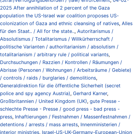
2025 After annihilation of 2 percent of the Gaza
population the US-Israel war coalition proposes US-
colonization of Gaza and ethnic cleansing of natives
,
Alles
für den Staat.. / All for the state..
,
Autoritarismus /
Absolutismus / Totalitarismus / Willkürherrschaft /
politische Varianten / authoritarianism / absolutism /
totalitarianism / arbitrary rule / political variants
,
Durchsuchungen / Razzien / Kontrollen / Räumungen /
Abrisse (Personen / Wohnungen / Arbeitsräume / Gebiete)
/ controls / raids / burglaries / demolitions
,
Generaldirektion für die öffentliche Sicherheit (secret
police and spy agency Austria)
,
Gerhard Karner
,
Großbritannien / United Kingdom (UK)
,
gute Presse -
schlechte Presse - Presse / good press - bad press -
press
,
Inhaftierungen / Festnahmen / Massenfestnahmen /
detentions / arrests / mass arrests
,
Innenministerien /
interior ministries
,
Israel-US-UK-Germany-European-Union