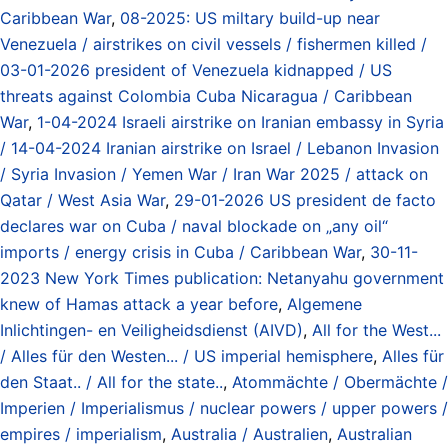
Caribbean War
,
08-2025: US miltary build-up near
Venezuela / airstrikes on civil vessels / fishermen killed /
03-01-2026 president of Venezuela kidnapped / US
threats against Colombia Cuba Nicaragua / Caribbean
War
,
1-04-2024 Israeli airstrike on Iranian embassy in Syria
/ 14-04-2024 Iranian airstrike on Israel / Lebanon Invasion
/ Syria Invasion / Yemen War / Iran War 2025 / attack on
Qatar / West Asia War
,
29-01-2026 US president de facto
declares war on Cuba / naval blockade on „any oil“
imports / energy crisis in Cuba / Caribbean War
,
30-11-
2023 New York Times publication: Netanyahu government
knew of Hamas attack a year before
,
Algemene
Inlichtingen- en Veiligheidsdienst (AIVD)
,
All for the West...
/ Alles für den Westen... / US imperial hemisphere
,
Alles für
den Staat.. / All for the state..
,
Atommächte / Obermächte /
Imperien / Imperialismus / nuclear powers / upper powers /
empires / imperialism
,
Australia / Australien
,
Australian