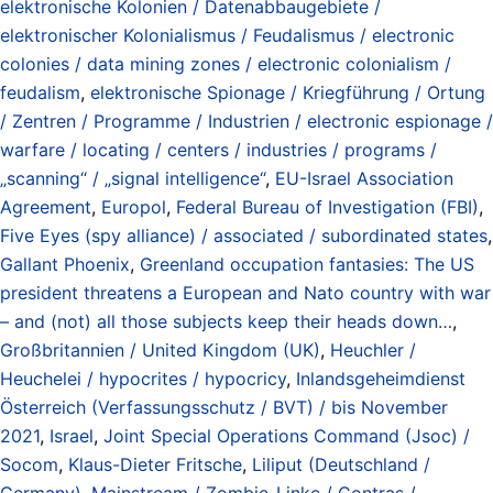
elektronische Kolonien / Datenabbaugebiete /
elektronischer Kolonialismus / Feudalismus / electronic
colonies / data mining zones / electronic colonialism /
feudalism
,
elektronische Spionage / Kriegführung / Ortung
/ Zentren / Programme / Industrien / electronic espionage /
warfare / locating / centers / industries / programs /
„scanning“ / „signal intelligence“
,
EU-Israel Association
Agreement
,
Europol
,
Federal Bureau of Investigation (FBI)
,
Five Eyes (spy alliance) / associated / subordinated states
,
Gallant Phoenix
,
Greenland occupation fantasies: The US
president threatens a European and Nato country with war
– and (not) all those subjects keep their heads down…
,
Großbritannien / United Kingdom (UK)
,
Heuchler /
Heuchelei / hypocrites / hypocricy
,
Inlandsgeheimdienst
Österreich (Verfassungsschutz / BVT) / bis November
2021
,
Israel
,
Joint Special Operations Command (Jsoc) /
Socom
,
Klaus-Dieter Fritsche
,
Liliput (Deutschland /
Germany)
,
Mainstream / Zombie-Linke / Contras /