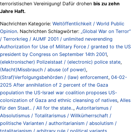
terroristischen Vereinigung! Dafür drohen
bis zu zehn
Jahre Haft.
Nachrichten Kategorie:
Weltöffentlichkeit / World Public
Opinion
. Nachrichten Schlagwörter:
„Global War on Terror“
/ Terrorkrieg / AUMF 2001 / unlimited neverending
Authorization for Use of Military Force / granted to the US
president by Congress on September 14th 2001
,
(elektronischer) Polizeistaat / (electronic) police state
,
(Macht)Missbrauch / abuse (of power)
,
(Straf)Verfolgungsbehörden / (law) enforcement
,
04-02-
2025 After annihilation of 2 percent of the Gaza
population the US-Israel war coalition proposes US-
colonization of Gaza and ethnic cleansing of natives
,
Alles
für den Staat.. / All for the state..
,
Autoritarismus /
Absolutismus / Totalitarismus / Willkürherrschaft /
politische Varianten / authoritarianism / absolutism /
totalitarianism / arbitrary rule / political variants
,