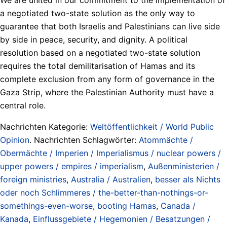
a negotiated two-state solution as the only way to
guarantee that both Israelis and Palestinians can live side
by side in peace, security, and dignity. A political
resolution based on a negotiated two-state solution
requires the total demilitarisation of Hamas and its
complete exclusion from any form of governance in the
Gaza Strip, where the Palestinian Authority must have a
central role.
Nachrichten Kategorie:
Weltöffentlichkeit / World Public
Opinion
. Nachrichten Schlagwörter:
Atommächte /
Obermächte / Imperien / Imperialismus / nuclear powers /
upper powers / empires / imperialism
,
Außenministerien /
foreign ministries
,
Australia / Australien
,
besser als Nichts
oder noch Schlimmeres / the-better-than-nothings-or-
somethings-even-worse
,
booting Hamas
,
Canada /
Kanada
,
Einflussgebiete / Hegemonien / Besatzungen /