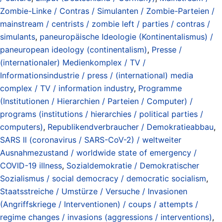
Zombie-Linke / Contras / Simulanten / Zombie-Parteien /
mainstream / centrists / zombie left / parties / contras /
simulants
,
paneuropäische Ideologie (Kontinentalismus) /
paneuropean ideology (continentalism)
,
Presse /
(internationaler) Medienkomplex / TV /
Informationsindustrie / press / (international) media
complex / TV / information industry
,
Programme
(Institutionen / Hierarchien / Parteien / Computer) /
programs (institutions / hierarchies / political parties /
computers)
,
Republikendverbraucher / Demokratieabbau
,
SARS II (coronavirus / SARS-CoV-2) / weltweiter
Ausnahmezustand / worldwide state of emergency /
COVID-19 illness
,
Sozialdemokratie / Demokratischer
Sozialismus / social democracy / democratic socialism
,
Staatsstreiche / Umstürze / Versuche / Invasionen
(Angriffskriege / Interventionen) / coups / attempts /
regime changes / invasions (aggressions / interventions)
,