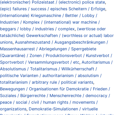
(elektronischer) Polizeistaat / (electronic) police state
,
(epic) failures / success / episches Scheitern / Erfolge
,
(internationale) Kriegsmaschine / Bettler / Lobby /
Industrien / Komplex / (international) war machine /
beggars / lobby / industries / complex
,
(wertlose oder
tatsächliche) Gewerkschaften / (worthless or actual) labor
unions
,
Ausnahmezustand / Ausgangsbeschränkungen /
Massenhausarrest / Abriegelungen / Sperrgebiete
(Quarantäne) / Zonen / Produktionsverbot / Kunstverbot /
Sportverbot / Versammlungsverbot / etc
,
Autoritarismus /
Absolutismus / Totalitarismus / Willkürherrschaft /
politische Varianten / authoritarianism / absolutism /
totalitarianism / arbitrary rule / political variants
,
Bewegungen / Organisationen für Demokratie / Frieden /
Soziales / Bürgerrechte / Menschenrechte / democracy /
peace / social / civil / human rights / movements /
organizations
,
Demokratie-Simulationen / virtuelle