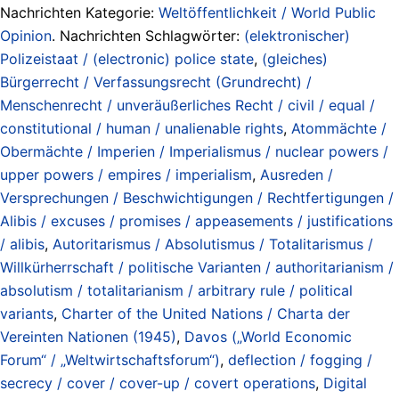
Nachrichten Kategorie:
Weltöffentlichkeit / World Public
Opinion
. Nachrichten Schlagwörter:
(elektronischer)
Polizeistaat / (electronic) police state
,
(gleiches)
Bürgerrecht / Verfassungsrecht (Grundrecht) /
Menschenrecht / unveräußerliches Recht / civil / equal /
constitutional / human / unalienable rights
,
Atommächte /
Obermächte / Imperien / Imperialismus / nuclear powers /
upper powers / empires / imperialism
,
Ausreden /
Versprechungen / Beschwichtigungen / Rechtfertigungen /
Alibis / excuses / promises / appeasements / justifications
/ alibis
,
Autoritarismus / Absolutismus / Totalitarismus /
Willkürherrschaft / politische Varianten / authoritarianism /
absolutism / totalitarianism / arbitrary rule / political
variants
,
Charter of the United Nations / Charta der
Vereinten Nationen (1945)
,
Davos („World Economic
Forum“ / „Weltwirtschaftsforum“)
,
deflection / fogging /
secrecy / cover / cover-up / covert operations
,
Digital