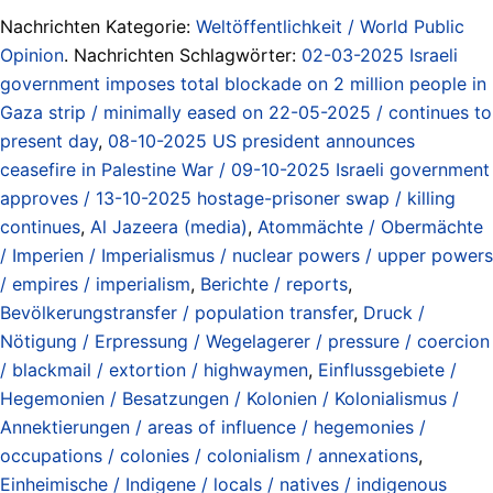
Nachrichten Kategorie:
Weltöffentlichkeit / World Public
Opinion
. Nachrichten Schlagwörter:
02-03-2025 Israeli
government imposes total blockade on 2 million people in
Gaza strip / minimally eased on 22-05-2025 / continues to
present day
,
08-10-2025 US president announces
ceasefire in Palestine War / 09-10-2025 Israeli government
approves / 13-10-2025 hostage-prisoner swap / killing
continues
,
Al Jazeera (media)
,
Atommächte / Obermächte
/ Imperien / Imperialismus / nuclear powers / upper powers
/ empires / imperialism
,
Berichte / reports
,
Bevölkerungstransfer / population transfer
,
Druck /
Nötigung / Erpressung / Wegelagerer / pressure / coercion
/ blackmail / extortion / highwaymen
,
Einflussgebiete /
Hegemonien / Besatzungen / Kolonien / Kolonialismus /
Annektierungen / areas of influence / hegemonies /
occupations / colonies / colonialism / annexations
,
Einheimische / Indigene / locals / natives / indigenous