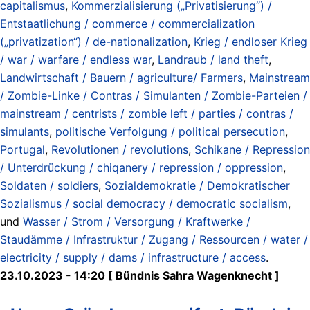
capitalismus
,
Kommerzialisierung („Privatisierung“) /
Entstaatlichung / commerce / commercialization
(„privatization“) / de-nationalization
,
Krieg / endloser Krieg
/ war / warfare / endless war
,
Landraub / land theft
,
Landwirtschaft / Bauern / agriculture/ Farmers
,
Mainstream
/ Zombie-Linke / Contras / Simulanten / Zombie-Parteien /
mainstream / centrists / zombie left / parties / contras /
simulants
,
politische Verfolgung / political persecution
,
Portugal
,
Revolutionen / revolutions
,
Schikane / Repression
/ Unterdrückung / chiqanery / repression / oppression
,
Soldaten / soldiers
,
Sozialdemokratie / Demokratischer
Sozialismus / social democracy / democratic socialism
,
und
Wasser / Strom / Versorgung / Kraftwerke /
Staudämme / Infrastruktur / Zugang / Ressourcen / water /
electricity / supply / dams / infrastructure / access
.
23.10.2023 - 14:20 [ Bündnis Sahra Wagenknecht ]