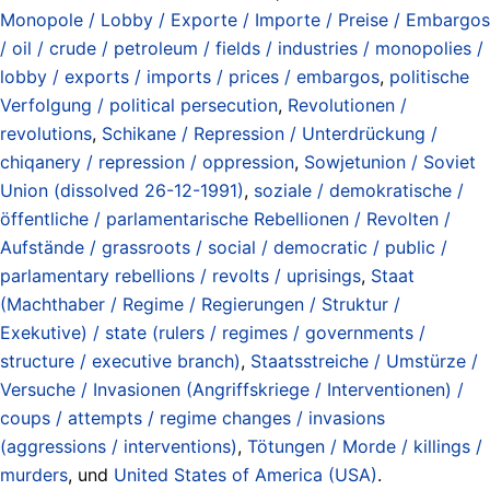
Monopole / Lobby / Exporte / Importe / Preise / Embargos
/ oil / crude / petroleum / fields / industries / monopolies /
lobby / exports / imports / prices / embargos
,
politische
Verfolgung / political persecution
,
Revolutionen /
revolutions
,
Schikane / Repression / Unterdrückung /
chiqanery / repression / oppression
,
Sowjetunion / Soviet
Union (dissolved 26-12-1991)
,
soziale / demokratische /
öffentliche / parlamentarische Rebellionen / Revolten /
Aufstände / grassroots / social / democratic / public /
parlamentary rebellions / revolts / uprisings
,
Staat
(Machthaber / Regime / Regierungen / Struktur /
Exekutive) / state (rulers / regimes / governments /
structure / executive branch)
,
Staatsstreiche / Umstürze /
Versuche / Invasionen (Angriffskriege / Interventionen) /
coups / attempts / regime changes / invasions
(aggressions / interventions)
,
Tötungen / Morde / killings /
murders
, und
United States of America (USA)
.