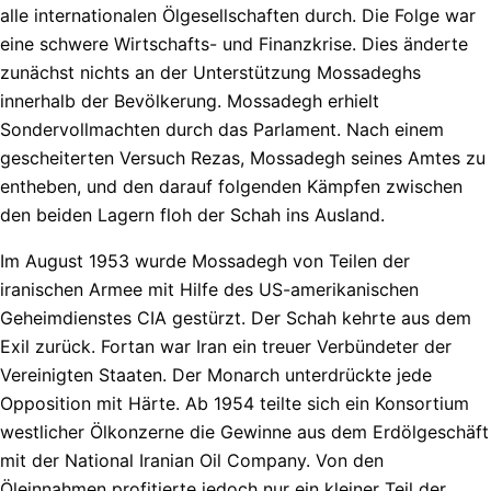
alle internationalen Ölgesellschaften durch. Die Folge war
eine schwere Wirtschafts- und Finanzkrise. Dies änderte
zunächst nichts an der Unterstützung Mossadeghs
innerhalb der Bevölkerung. Mossadegh erhielt
Sondervollmachten durch das Parlament. Nach einem
gescheiterten Versuch Rezas, Mossadegh seines Amtes zu
entheben, und den darauf folgenden Kämpfen zwischen
den beiden Lagern floh der Schah ins Ausland.
Im August 1953 wurde Mossadegh von Teilen der
iranischen Armee mit Hilfe des US-amerikanischen
Geheimdienstes CIA gestürzt. Der Schah kehrte aus dem
Exil zurück. Fortan war Iran ein treuer Verbündeter der
Vereinigten Staaten. Der Monarch unterdrückte jede
Opposition mit Härte. Ab 1954 teilte sich ein Konsortium
westlicher Ölkonzerne die Gewinne aus dem Erdölgeschäft
mit der National Iranian Oil Company. Von den
Öleinnahmen profitierte jedoch nur ein kleiner Teil der