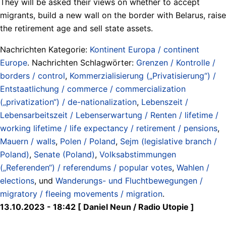
They will be asked their views on whether to accept
migrants, build a new wall on the border with Belarus, raise
the retirement age and sell state assets.
Nachrichten Kategorie:
Kontinent Europa / continent
Europe
. Nachrichten Schlagwörter:
Grenzen / Kontrolle /
borders / control
,
Kommerzialisierung („Privatisierung“) /
Entstaatlichung / commerce / commercialization
(„privatization“) / de-nationalization
,
Lebenszeit /
Lebensarbeitszeit / Lebenserwartung / Renten / lifetime /
working lifetime / life expectancy / retirement / pensions
,
Mauern / walls
,
Polen / Poland
,
Sejm (legislative branch /
Poland)
,
Senate (Poland)
,
Volksabstimmungen
(„Referenden“) / referendums / popular votes
,
Wahlen /
elections
, und
Wanderungs- und Fluchtbewegungen /
migratory / fleeing movements / migration
.
13.10.2023 - 18:42 [ Daniel Neun / Radio Utopie ]