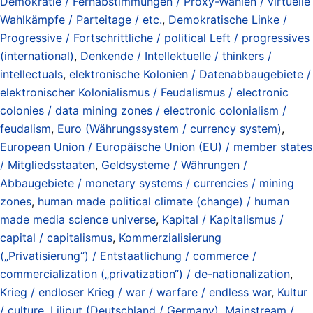
Demokratie / Fernabstimmungen / Proxy-Wahlen / virtuelle
Wahlkämpfe / Parteitage / etc.
,
Demokratische Linke /
Progressive / Fortschrittliche / political Left / progressives
(international)
,
Denkende / Intellektuelle / thinkers /
intellectuals
,
elektronische Kolonien / Datenabbaugebiete /
elektronischer Kolonialismus / Feudalismus / electronic
colonies / data mining zones / electronic colonialism /
feudalism
,
Euro (Währungssystem / currency system)
,
European Union / Europäische Union (EU) / member states
/ Mitgliedsstaaten
,
Geldsysteme / Währungen /
Abbaugebiete / monetary systems / currencies / mining
zones
,
human made political climate (change) / human
made media science universe
,
Kapital / Kapitalismus /
capital / capitalismus
,
Kommerzialisierung
(„Privatisierung“) / Entstaatlichung / commerce /
commercialization („privatization“) / de-nationalization
,
Krieg / endloser Krieg / war / warfare / endless war
,
Kultur
/ culture
,
Liliput (Deutschland / Germany)
,
Mainstream /