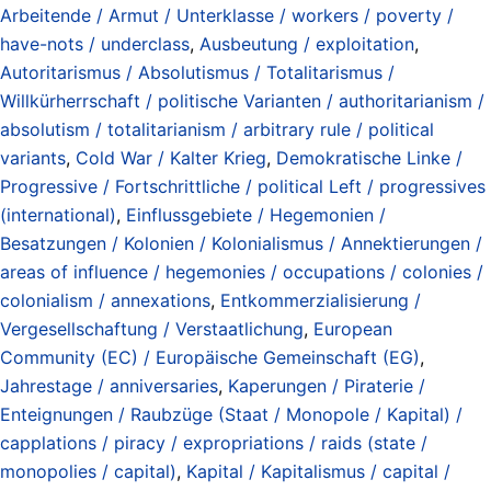
Arbeitende / Armut / Unterklasse / workers / poverty /
have-nots / underclass
,
Ausbeutung / exploitation
,
Autoritarismus / Absolutismus / Totalitarismus /
Willkürherrschaft / politische Varianten / authoritarianism /
absolutism / totalitarianism / arbitrary rule / political
variants
,
Cold War / Kalter Krieg
,
Demokratische Linke /
Progressive / Fortschrittliche / political Left / progressives
(international)
,
Einflussgebiete / Hegemonien /
Besatzungen / Kolonien / Kolonialismus / Annektierungen /
areas of influence / hegemonies / occupations / colonies /
colonialism / annexations
,
Entkommerzialisierung /
Vergesellschaftung / Verstaatlichung
,
European
Community (EC) / Europäische Gemeinschaft (EG)
,
Jahrestage / anniversaries
,
Kaperungen / Piraterie /
Enteignungen / Raubzüge (Staat / Monopole / Kapital) /
capplations / piracy / expropriations / raids (state /
monopolies / capital)
,
Kapital / Kapitalismus / capital /