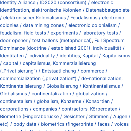
Identity Alliance / ID2020 (consortium) / electronic
identification
,
elektronische Kolonien / Datenabbaugebiete
/ elektronischer Kolonialismus / Feudalismus / electronic
colonies / data mining zones / electronic colonialism /
feudalism
,
field tests / experiments / laboratory tests /
door opener / test ballons (metaphorical)
,
Full Spectrum
Dominance (doctrine / established 2001)
,
Individualität /
Identitäten / individuality / identities
,
Kapital / Kapitalismus
/ capital / capitalismus
,
Kommerzialisierung
(„Privatisierung“) / Entstaatlichung / commerce /
commercialization („privatization“) / de-nationalization
,
Kontinentalisierung / Globalisierung / Kontinentalismus /
Globalismus / continentalization / globalization /
continentalism / globalism
,
Konzerne / Konsortien /
corporations / companies / contractors
,
Körperdaten /
Biometrie (Fingerabdrücke / Gesichter / Stimmen / Augen /
etc) / body data / biometrics (fingerprints / faces / voices