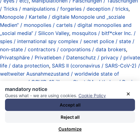
/ eyes / etc)
,
Manipulationen / Fälschungen / Täuschungen
/ Tricks / manipulations / forgeries / deception / tricks
,
Monopole / Kartelle / digitale Monopole und „soziale
Medien“ / monopolies / cartels / digital monopolies and
„social media“ / Silicon Valley
,
mosquitos / bitf*cker Inc. /
spies / international spy complex / secret police / state /
non-state / contractors / corporations / data brokers
,
Privatsphäre / Privatleben / Datenschutz / privacy / private
life / data protection
,
SARS II (coronavirus / SARS-CoV-2) /
weltweiter Ausnahmezustand / worldwide state of
emergency / COVID-19 illness
,
Staat (Machthaber / Regime
mandatory notice
/ Regierungen / Struktur / Exekutive) / state (rulers /
×
Guess what - we are using cookies.
Cookie Policy
regimes / governments / structure / executive branch)
,
Accept all
Sustainable Development Goal 16 (SDG16)
,
Total
Information Awareness (program / doctrine / established
Reject all
2001) / totale Spionage / total espionage
,
UN Agenda
Customize
2030 (start 2015)
,
United Nations General Assembly
(UNGA) / UN-Generalversammlung
,
United Nations