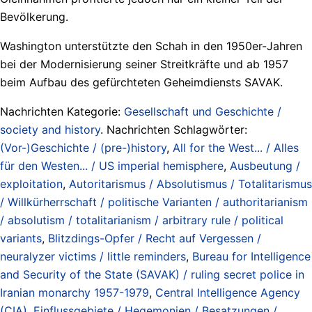
Bevölkerung.
Washington unterstützte den Schah in den 1950er-Jahren
bei der Modernisierung seiner Streitkräfte und ab 1957
beim Aufbau des gefürchteten Geheimdiensts SAVAK.
Nachrichten Kategorie:
Gesellschaft und Geschichte /
society and history
. Nachrichten Schlagwörter:
(Vor-)Geschichte / (pre-)history
,
All for the West... / Alles
für den Westen... / US imperial hemisphere
,
Ausbeutung /
exploitation
,
Autoritarismus / Absolutismus / Totalitarismus
/ Willkürherrschaft / politische Varianten / authoritarianism
/ absolutism / totalitarianism / arbitrary rule / political
variants
,
Blitzdings-Opfer / Recht auf Vergessen /
neuralyzer victims / little reminders
,
Bureau for Intelligence
and Security of the State (SAVAK) / ruling secret police in
Iranian monarchy 1957-1979
,
Central Intelligence Agency
(CIA)
,
Einflussgebiete / Hegemonien / Besatzungen /