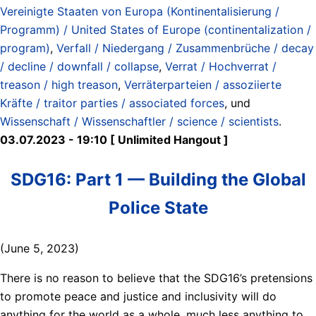
Vereinigte Staaten von Europa (Kontinentalisierung /
Programm) / United States of Europe (continentalization /
program)
,
Verfall / Niedergang / Zusammenbrüche / decay
/ decline / downfall / collapse
,
Verrat / Hochverrat /
treason / high treason
,
Verräterparteien / assoziierte
Kräfte / traitor parties / associated forces
, und
Wissenschaft / Wissenschaftler / science / scientists
.
03.07.2023 - 19:10 [ Unlimited Hangout ]
SDG16: Part 1 — Building the Global
Police State
(June 5, 2023)
There is no reason to believe that the SDG16’s pretensions
to promote peace and justice and inclusivity will do
anything for the world as a whole, much less anything to