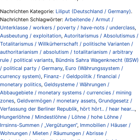
Nachrichten Kategorie:
Liliput (Deutschland / Germany)
.
Nachrichten Schlagwörter:
Arbeitende / Armut /
Unterklasse / workers / poverty / have-nots / underclass
,
Ausbeutung / exploitation
,
Autoritarismus / Absolutismus /
Totalitarismus / Willkürherrschaft / politische Varianten /
authoritarianism / absolutism / totalitarianism / arbitrary
rule / political variants
,
Bündnis Sahra Wagenknecht (BSW)
/ political party / Germany
,
Euro (Währungssystem /
currency system)
,
Finanz- / Geldpolitik / financial /
monetary politics
,
Geldsysteme / Währungen /
Abbaugebiete / monetary systems / currencies / mining
zones
,
Geldvermögen / monetary assets
,
Grundgesetz /
Verfassung der Berliner Republik
,
hört hört.. / hear hear...
,
Hungerlöhne / Mindestlöhne / Löhne / hohe Löhne /
Irrsinns-Summen / „Vergütungen“
,
Immobilien / Häuser /
Wohnungen / Mieten / Räumungen / Abrisse /