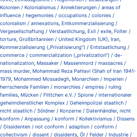
Kolonien / Kolonialismus / Annektierungen / areas of
influence / hegemonies / occupations / colonies /
colonialism / annexations
,
Entkommerzialisierung /
Vergesellschaftung / Verstaatlichung
,
Exil / exile
,
Folter /
torture
,
Großbritannien / United Kingdom (UK)
,
Iran
,
Kommerzialisierung („Privatisierung“) / Entstaatlichung /
commerce / commercialization („privatization“) / de-
nationalization
,
Massaker / Massenmord / massacres /
mass murder
,
Mohammad Reza Pahlavi (Shah of Iran 1941-
1979
,
Mohammed Mossadegh
,
Monarchien / Imperien /
herrschende Familien / monarchies / empires / ruling
families
,
Mücken / Flittchen e.V. / Spione / internationaler
geheimdienstlicher Komplex / Geheimpolizei staatlich /
nicht staatlich / Söldner / Konzerne / Datenhändler
,
nicht
konform / Anpassung / konform / Kollektivismus / Dissens
/ Dissidenten / not conform / adaption / conform /
collectivism / dissent / dissidents
,
Öl / Felder / Industrie /