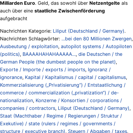
Milliarden Euro
. Geld, das sowohl über
Netzentgelte
als
auch über eine
staatliche Zwischenförderung
aufgebracht
Nachrichten Kategorie:
Liliput (Deutschland / Germany)
.
Nachrichten Schlagwörter:
...bei den 80 Millionen Zwergen
,
Ausbeutung / exploitation
,
autopilot systems / Autopiloten
(politics)
,
BAAAAHAHAHAAAAA...
,
die Deutschen / the
German People (the dumbest people on the planet)
,
Exporte / Importe / exports / imports
,
Ignoranz /
ignorance
,
Kapital / Kapitalismus / capital / capitalismus
,
Kommerzialisierung („Privatisierung“) / Entstaatlichung /
commerce / commercialization („privatization“) / de-
nationalization
,
Konzerne / Konsortien / corporations /
companies / contractors
,
Liliput (Deutschland / Germany)
,
Staat (Machthaber / Regime / Regierungen / Struktur /
Exekutive) / state (rulers / regimes / governments /
structure / executive branch)
,
Steuern / Abgaben / taxes
,