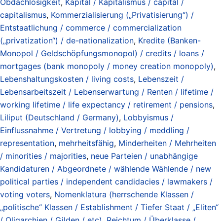
Obdachlosigkeit
,
Kapital / Kapitalismus / capital /
capitalismus
,
Kommerzialisierung („Privatisierung“) /
Entstaatlichung / commerce / commercialization
(„privatization“) / de-nationalization
,
Kredite (Banken-
Monopol / Geldschöpfungsmonopol) / credits / loans /
mortgages (bank monopoly / money creation monopoly)
,
Lebenshaltungskosten / living costs
,
Lebenszeit /
Lebensarbeitszeit / Lebenserwartung / Renten / lifetime /
working lifetime / life expectancy / retirement / pensions
,
Liliput (Deutschland / Germany)
,
Lobbyismus /
Einflussnahme / Vertretung / lobbying / meddling /
representation
,
mehrheitsfähig
,
Minderheiten / Mehrheiten
/ minorities / majorities
,
neue Parteien / unabhängige
Kandidaturen / Abgeordnete / wählende Wählende / new
political parties / independent candidacies / lawmakers /
voting voters
,
Nomenklatura (herrschende Klassen /
„politische“ Klassen / Establishment / Tiefer Staat / „Eliten“
/ Oligarchien / Gilden / etc)
,
Reichtum / Überklasse /