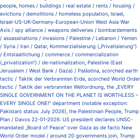
people
,
homes / buildings / real estate / rents / housing /
evictions / demolitions / homeless population
,
Israel
,
Israel-US-UK-Germany-European-Union West Asia War
Axis / spy alliance / weapons deliveries / bombardements
/ assassinations / invasions / Palestine / Lebanon / Yemen
/ Syria / Iran / Qatar
,
Kommerzialisierung („Privatisierung“)
/ Entstaatlichung / commerce / commercialization
(„privatization“) / de-nationalization
,
Palestine (East
Jerusalem / West Bank / Gaza) / Palästina
,
scorched earth
tactic / Taktik der Verbrannten Erde
,
scorched World Order
tactic / Taktik der verbrannten Weltordnung
,
the „EVERY
SINGLE GOVERNMENT ON THE PLANET IS WORTHLESS –
EVERY SINGLE ONE!“ department (notable exception:
Pakistan) status: July 2026)
,
the Palestinian People
,
Trump
Plan / Davos 22-01-2026: US president declares UNSC-
mandated „Board of Peace“ over Gaza as de facto New
World Order model / around 20 governments join
,
Trump