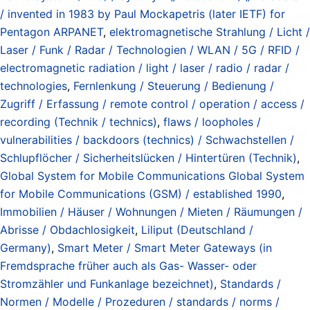
/ invented in 1983 by Paul Mockapetris (later IETF) for
Pentagon ARPANET
,
elektromagnetische Strahlung / Licht /
Laser / Funk / Radar / Technologien / WLAN / 5G / RFID /
electromagnetic radiation / light / laser / radio / radar /
technologies
,
Fernlenkung / Steuerung / Bedienung /
Zugriff / Erfassung / remote control / operation / access /
recording (Technik / technics)
,
flaws / loopholes /
vulnerabilities / backdoors (technics) / Schwachstellen /
Schlupflöcher / Sicherheitslücken / Hintertüren (Technik)
,
Global System for Mobile Communications Global System
for Mobile Communications (GSM) / established 1990
,
Immobilien / Häuser / Wohnungen / Mieten / Räumungen /
Abrisse / Obdachlosigkeit
,
Liliput (Deutschland /
Germany)
,
Smart Meter / Smart Meter Gateways (in
Fremdsprache früher auch als Gas- Wasser- oder
Stromzähler und Funkanlage bezeichnet)
,
Standards /
Normen / Modelle / Prozeduren / standards / norms /