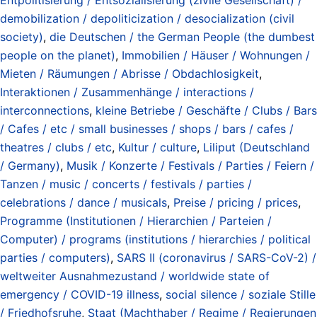
demobilization / depoliticization / desocialization (civil
society)
,
die Deutschen / the German People (the dumbest
people on the planet)
,
Immobilien / Häuser / Wohnungen /
Mieten / Räumungen / Abrisse / Obdachlosigkeit
,
Interaktionen / Zusammenhänge / interactions /
interconnections
,
kleine Betriebe / Geschäfte / Clubs / Bars
/ Cafes / etc / small businesses / shops / bars / cafes /
theatres / clubs / etc
,
Kultur / culture
,
Liliput (Deutschland
/ Germany)
,
Musik / Konzerte / Festivals / Parties / Feiern /
Tanzen / music / concerts / festivals / parties /
celebrations / dance / musicals
,
Preise / pricing / prices
,
Programme (Institutionen / Hierarchien / Parteien /
Computer) / programs (institutions / hierarchies / political
parties / computers)
,
SARS II (coronavirus / SARS-CoV-2) /
weltweiter Ausnahmezustand / worldwide state of
emergency / COVID-19 illness
,
social silence / soziale Stille
/ Friedhofsruhe
,
Staat (Machthaber / Regime / Regierungen