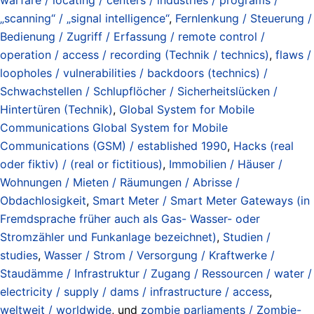
„scanning“ / „signal intelligence“
,
Fernlenkung / Steuerung /
Bedienung / Zugriff / Erfassung / remote control /
operation / access / recording (Technik / technics)
,
flaws /
loopholes / vulnerabilities / backdoors (technics) /
Schwachstellen / Schlupflöcher / Sicherheitslücken /
Hintertüren (Technik)
,
Global System for Mobile
Communications Global System for Mobile
Communications (GSM) / established 1990
,
Hacks (real
oder fiktiv) / (real or fictitious)
,
Immobilien / Häuser /
Wohnungen / Mieten / Räumungen / Abrisse /
Obdachlosigkeit
,
Smart Meter / Smart Meter Gateways (in
Fremdsprache früher auch als Gas- Wasser- oder
Stromzähler und Funkanlage bezeichnet)
,
Studien /
studies
,
Wasser / Strom / Versorgung / Kraftwerke /
Staudämme / Infrastruktur / Zugang / Ressourcen / water /
electricity / supply / dams / infrastructure / access
,
weltweit / worldwide
, und
zombie parliaments / Zombie-