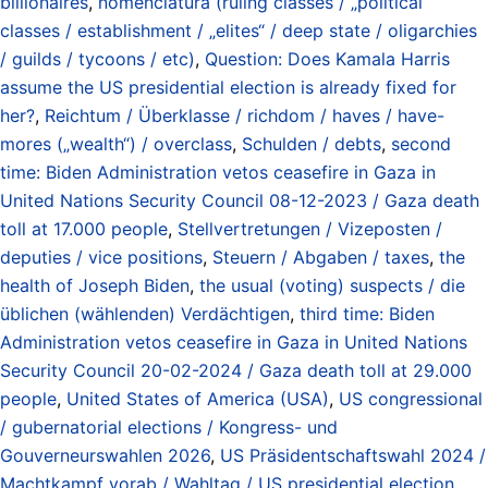
billionaires
,
nomenclatura (ruling classes / „political“
classes / establishment / „elites“ / deep state / oligarchies
/ guilds / tycoons / etc)
,
Question: Does Kamala Harris
assume the US presidential election is already fixed for
her?
,
Reichtum / Überklasse / richdom / haves / have-
mores („wealth“) / overclass
,
Schulden / debts
,
second
time: Biden Administration vetos ceasefire in Gaza in
United Nations Security Council 08-12-2023 / Gaza death
toll at 17.000 people
,
Stellvertretungen / Vizeposten /
deputies / vice positions
,
Steuern / Abgaben / taxes
,
the
health of Joseph Biden
,
the usual (voting) suspects / die
üblichen (wählenden) Verdächtigen
,
third time: Biden
Administration vetos ceasefire in Gaza in United Nations
Security Council 20-02-2024 / Gaza death toll at 29.000
people
,
United States of America (USA)
,
US congressional
/ gubernatorial elections / Kongress- und
Gouverneurswahlen 2026
,
US Präsidentschaftswahl 2024 /
Machtkampf vorab / Wahltag / US presidential election