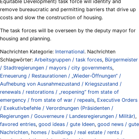
Equitable Development) task force will identify and
remove bureaucratic and permitting barriers that drive up
costs and slow the construction of housing.
The task forces will be overseen by the deputy mayor for
housing and planning.
Nachrichten Kategorie:
International
. Nachrichten
Schlagwörter:
Arbeitsgruppen / task forces
,
Bürgermeister
/ Stadtregierungen / mayors / city governments
,
Erneuerung / Restaurationen / „Wieder-Öffnungen“ /
Aufhebung von Ausnahmezustand / Kriegszustand /
renewals / restorations / „reopening“ from state of
emergency / from state of war / repeals
,
Executive Orders
/ Exekutivbefehle / Verordnungen (Präsidenten /
Regierungen / Gouverneure / Landesregierungen / Militär)
,
favored entries
,
good ideas / gute Ideen
,
good news / gute
Nachrichten
,
homes / buildings / real estate / rents /