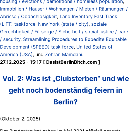
housing / evictions / demolitions / homeless population
,
Immobilien / Häuser / Wohnungen / Mieten / Räumungen /
Abrisse / Obdachlosigkeit
,
Land Inventory Fast Track
(LIFT) taskforce
,
New York (state / city)
,
soziale
Gerechtigkeit / Fürsorge / Sicherheit / social justice / care
/ security
,
Streamlining Procedures to Expedite Equitable
Development (SPEED) task force
,
United States of
America (USA)
, und
Zohran Mamdani
.
27.12.2025 - 15:17 [ DasIstBerlinBitch.com ]
Vol. 2: Was ist „Clubsterben“ und wie
geht noch bodenständig feiern in
Berlin?
(Oktober 2, 2025)
Der Bundestag hat schon im Mai 2021 offiziell gesagt: