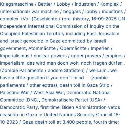
Kriegsmaschine / Bettler / Lobby / Industrien / Komplex /
(international) war machine / beggars / lobby / industries /
complex
,
(Vor-)Geschichte / (pre-)history
,
16-09-2025 UN
Independent International Commission of Inquiry on the
Occupied Palestinian Territory including East Jerusalem
and Israel: genocide in Gaza committed by Israeli
government
,
Atommächte / Obermächte / Imperien /
Imperialismus / nuclear powers / upper powers / empires /
imperialism
,
das wird man doch wohl noch fragen dürfen..
(Zombie Parlamente / andere Statisten) / well..um.. we
have a little question if you don´t mind ... (zombie
parliaments / other extras)
,
death toll in Gaza Strip /
Palestine War / West Asia War
,
Democratic National
Committee (DNC)
,
Demokratische Partei (USA) /
Democratic Party
,
first time: Biden Administration vetos
ceasefire in Gaza in United Nations Security Council 18-
10-2023 / Gaza death toll at 3.400 people
,
fourth time: