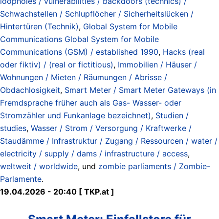
loopholes / vulnerabilities / backdoors (technics) /
Schwachstellen / Schlupflöcher / Sicherheitslücken /
Hintertüren (Technik)
,
Global System for Mobile
Communications Global System for Mobile
Communications (GSM) / established 1990
,
Hacks (real
oder fiktiv) / (real or fictitious)
,
Immobilien / Häuser /
Wohnungen / Mieten / Räumungen / Abrisse /
Obdachlosigkeit
,
Smart Meter / Smart Meter Gateways (in
Fremdsprache früher auch als Gas- Wasser- oder
Stromzähler und Funkanlage bezeichnet)
,
Studien /
studies
,
Wasser / Strom / Versorgung / Kraftwerke /
Staudämme / Infrastruktur / Zugang / Ressourcen / water /
electricity / supply / dams / infrastructure / access
,
weltweit / worldwide
, und
zombie parliaments / Zombie-
Parlamente
.
19.04.2026 - 20:40 [ TKP.at ]