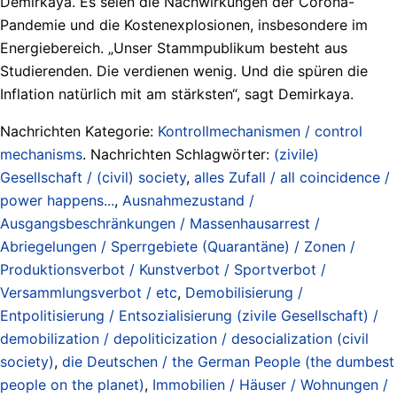
Demirkaya. Es seien die Nachwirkungen der Corona-
Pandemie und die Kostenexplosionen, insbesondere im
Energiebereich. „Unser Stammpublikum besteht aus
Studierenden. Die verdienen wenig. Und die spüren die
Inflation natürlich mit am stärksten“, sagt Demirkaya.
Nachrichten Kategorie:
Kontrollmechanismen / control
mechanisms
. Nachrichten Schlagwörter:
(zivile)
Gesellschaft / (civil) society
,
alles Zufall / all coincidence /
power happens...
,
Ausnahmezustand /
Ausgangsbeschränkungen / Massenhausarrest /
Abriegelungen / Sperrgebiete (Quarantäne) / Zonen /
Produktionsverbot / Kunstverbot / Sportverbot /
Versammlungsverbot / etc
,
Demobilisierung /
Entpolitisierung / Entsozialisierung (zivile Gesellschaft) /
demobilization / depoliticization / desocialization (civil
society)
,
die Deutschen / the German People (the dumbest
people on the planet)
,
Immobilien / Häuser / Wohnungen /