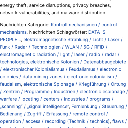
energy theft, service disruptions, privacy breaches,
network vulnerabilities, and malware distribution.
Nachrichten Kategorie:
Kontrollmechanismen / control
mechanisms
. Nachrichten Schlagwörter:
DATA IS
PEOPLE...
,
elektromagnetische Strahlung / Licht / Laser /
Funk / Radar / Technologien / WLAN / 5G / RFID /
electromagnetic radiation / light / laser / radio / radar /
technologies
,
elektronische Kolonien / Datenabbaugebiete
/ elektronischer Kolonialismus / Feudalismus / electronic
colonies / data mining zones / electronic colonialism /
feudalism
,
elektronische Spionage / Kriegführung / Ortung
/ Zentren / Programme / Industrien / electronic espionage /
warfare / locating / centers / industries / programs /
„scanning“ / „signal intelligence“
,
Fernlenkung / Steuerung /
Bedienung / Zugriff / Erfassung / remote control /
operation / access / recording (Technik / technics)
,
flaws /