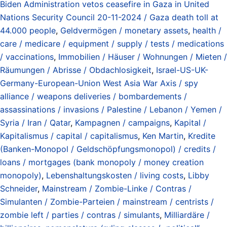
Biden Administration vetos ceasefire in Gaza in United
Nations Security Council 20-11-2024 / Gaza death toll at
44.000 people
,
Geldvermögen / monetary assets
,
health /
care / medicare / equipment / supply / tests / medications
/ vaccinations
,
Immobilien / Häuser / Wohnungen / Mieten /
Räumungen / Abrisse / Obdachlosigkeit
,
Israel-US-UK-
Germany-European-Union West Asia War Axis / spy
alliance / weapons deliveries / bombardements /
assassinations / invasions / Palestine / Lebanon / Yemen /
Syria / Iran / Qatar
,
Kampagnen / campaigns
,
Kapital /
Kapitalismus / capital / capitalismus
,
Ken Martin
,
Kredite
(Banken-Monopol / Geldschöpfungsmonopol) / credits /
loans / mortgages (bank monopoly / money creation
monopoly)
,
Lebenshaltungskosten / living costs
,
Libby
Schneider
,
Mainstream / Zombie-Linke / Contras /
Simulanten / Zombie-Parteien / mainstream / centrists /
zombie left / parties / contras / simulants
,
Milliardäre /