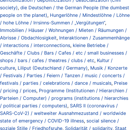
society)
,
die Deutschen / the German People (the dumbest
people on the planet)
,
Hungerlöhne / Mindestlöhne / Löhne
/ hohe Löhne / Irrsinns-Summen / „Vergütungen“
,
Immobilien / Häuser / Wohnungen / Mieten / Räumungen /
Abrisse / Obdachlosigkeit
,
Interaktionen / Zusammenhänge
/ interactions / interconnections
,
kleine Betriebe /
Geschäfte / Clubs / Bars / Cafes / etc / small businesses /
shops / bars / cafes / theatres / clubs / etc
,
Kultur /
culture
,
Liliput (Deutschland / Germany)
,
Musik / Konzerte
/ Festivals / Parties / Feiern / Tanzen / music / concerts /
festivals / parties / celebrations / dance / musicals
,
Preise
/ pricing / prices
,
Programme (Institutionen / Hierarchien /
Parteien / Computer) / programs (institutions / hierarchies
/ political parties / computers)
,
SARS II (coronavirus /
SARS-CoV-2) / weltweiter Ausnahmezustand / worldwide
state of emergency / COVID-19 illness
,
social silence /
soziale Stille / Friedhofsruhe
,
Solidarität / solidarity
,
Staat