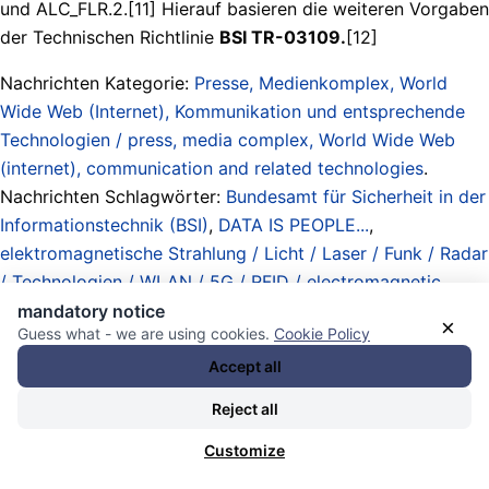
und ALC_FLR.2.[11] Hierauf basieren die weiteren Vorgaben
der Technischen Richtlinie
BSI TR-03109.
[12]
Nachrichten Kategorie:
Presse, Medienkomplex, World
Wide Web (Internet), Kommunikation und entsprechende
Technologien / press, media complex, World Wide Web
(internet), communication and related technologies
.
Nachrichten Schlagwörter:
Bundesamt für Sicherheit in der
Informationstechnik (BSI)
,
DATA IS PEOPLE...
,
elektromagnetische Strahlung / Licht / Laser / Funk / Radar
/ Technologien / WLAN / 5G / RFID / electromagnetic
radiation / light / laser / radio / radar / technologies
,
mandatory notice
×
Guess what - we are using cookies.
Cookie Policy
Fernlenkung / Steuerung / Bedienung / Zugriff / Erfassung
/ remote control / operation / access / recording (Technik
Accept all
/ technics)
,
Global System for Mobile Communications
Reject all
Global System for Mobile Communications (GSM) /
established 1990
,
Immobilien / Häuser / Wohnungen /
Customize
Mieten / Räumungen / Abrisse / Obdachlosigkeit
,
Liliput