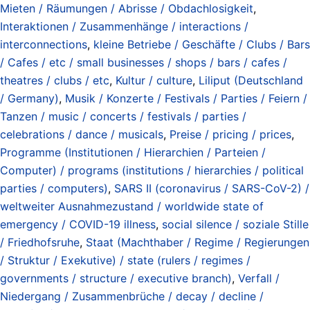
Mieten / Räumungen / Abrisse / Obdachlosigkeit
,
Interaktionen / Zusammenhänge / interactions /
interconnections
,
kleine Betriebe / Geschäfte / Clubs / Bars
/ Cafes / etc / small businesses / shops / bars / cafes /
theatres / clubs / etc
,
Kultur / culture
,
Liliput (Deutschland
/ Germany)
,
Musik / Konzerte / Festivals / Parties / Feiern /
Tanzen / music / concerts / festivals / parties /
celebrations / dance / musicals
,
Preise / pricing / prices
,
Programme (Institutionen / Hierarchien / Parteien /
Computer) / programs (institutions / hierarchies / political
parties / computers)
,
SARS II (coronavirus / SARS-CoV-2) /
weltweiter Ausnahmezustand / worldwide state of
emergency / COVID-19 illness
,
social silence / soziale Stille
/ Friedhofsruhe
,
Staat (Machthaber / Regime / Regierungen
/ Struktur / Exekutive) / state (rulers / regimes /
governments / structure / executive branch)
,
Verfall /
Niedergang / Zusammenbrüche / decay / decline /