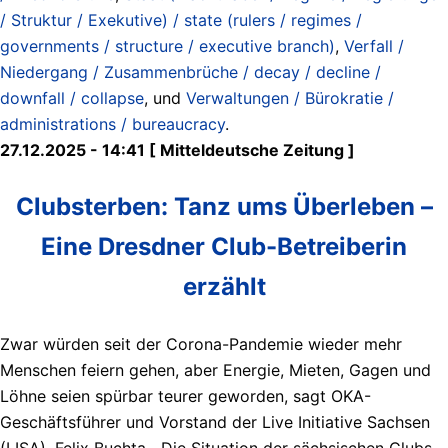
/ Struktur / Exekutive) / state (rulers / regimes /
governments / structure / executive branch)
,
Verfall /
Niedergang / Zusammenbrüche / decay / decline /
downfall / collapse
, und
Verwaltungen / Bürokratie /
administrations / bureaucracy
.
27.12.2025 - 14:41 [ Mitteldeutsche Zeitung ]
Clubsterben: Tanz ums Überleben –
Eine Dresdner Club-Betreiberin
erzählt
Zwar würden seit der Corona-Pandemie wieder mehr
Menschen feiern gehen, aber Energie, Mieten, Gagen und
Löhne seien spürbar teurer geworden, sagt OKA-
Geschäftsführer und Vorstand der Live Initiative Sachsen
(LISA), Felix Buchta. „Die Situation der sächsischen Clubs