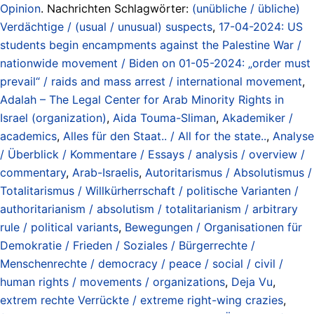
Opinion
. Nachrichten Schlagwörter:
(unübliche / übliche)
Verdächtige / (usual / unusual) suspects
,
17-04-2024: US
students begin encampments against the Palestine War /
nationwide movement / Biden on 01-05-2024: „order must
prevail“ / raids and mass arrest / international movement
,
Adalah – The Legal Center for Arab Minority Rights in
Israel (organization)
,
Aida Touma-Sliman
,
Akademiker /
academics
,
Alles für den Staat.. / All for the state..
,
Analyse
/ Überblick / Kommentare / Essays / analysis / overview /
commentary
,
Arab-Israelis
,
Autoritarismus / Absolutismus /
Totalitarismus / Willkürherrschaft / politische Varianten /
authoritarianism / absolutism / totalitarianism / arbitrary
rule / political variants
,
Bewegungen / Organisationen für
Demokratie / Frieden / Soziales / Bürgerrechte /
Menschenrechte / democracy / peace / social / civil /
human rights / movements / organizations
,
Deja Vu
,
extrem rechte Verrückte / extreme right-wing crazies
,