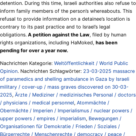
detention. During this time, Israeli authorities also refuse to
inform family members of the person’s whereabouts. This
refusal to provide information on a detainee’s location is
contrary to its past practice and to Israel’s legal
obligations.
A petition against the Law
, filed by human
rights organizations, including HaMoked,
has been
pending for over a year now.
Nachrichten Kategorie:
Weltöffentlichkeit / World Public
Opinion
. Nachrichten Schlagwörter:
23-03-2025 massacre
of paramedics and shelling ambulance in Gaza by Israeli
military / cover-up / mass graves discovered on 30-03-
2025
,
Ärzte / Mediziner / medizinisches Personal / doctors
/ physicians / medical personnel
,
Atommächte /
Obermächte / Imperien / Imperialismus / nuclear powers /
upper powers / empires / imperialism
,
Bewegungen /
Organisationen für Demokratie / Frieden / Soziales /
Bürgerrechte / Menschenrechte / democracy / peace /