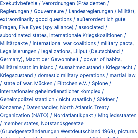
Exekutivbefehle / Verordnungen (Präsidenten /
Regierungen / Gouverneure / Landesregierungen / Militär)
,
extraordinarily good questions / außerordentlich gute
Fragen
,
Five Eyes (spy alliance) / associated /
subordinated states
,
internationale Kriegskoalitionen /
Militärpakte / international war coalitions / military pacts
,
Legalisierungen / legalizations
,
Liliput (Deutschland /
Germany)
,
Macht der Gewohnheit / power of habits
,
Militäreinsatz im Inland / Ausnahmezustand / Kriegsrecht /
Kriegszustand / domestic military operations / martial law
/ state of war
,
Mücken / Flittchen e.V. / Spione /
internationaler geheimdienstlicher Komplex /
Geheimpolizei staatlich / nicht staatlich / Söldner /
Konzerne / Datenhändler
,
North Atlantic Treaty
Organization (NATO) / Nordatlantikpakt / Mitgliedsstaaten
/ member states
,
Notstandsgesetze
(Grundgesetzänderungen Westdeutschland 1968)
,
pictures