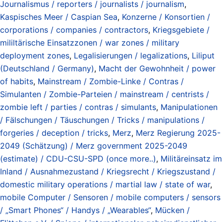
Journalismus / reporters / journalists / journalism
,
Kaspisches Meer / Caspian Sea
,
Konzerne / Konsortien /
corporations / companies / contractors
,
Kriegsgebiete /
mililtärische Einsatzzonen / war zones / military
deployment zones
,
Legalisierungen / legalizations
,
Liliput
(Deutschland / Germany)
,
Macht der Gewohnheit / power
of habits
,
Mainstream / Zombie-Linke / Contras /
Simulanten / Zombie-Parteien / mainstream / centrists /
zombie left / parties / contras / simulants
,
Manipulationen
/ Fälschungen / Täuschungen / Tricks / manipulations /
forgeries / deception / tricks
,
Merz
,
Merz Regierung 2025-
2049 (Schätzung) / Merz government 2025-2049
(estimate) / CDU-CSU-SPD (once more..)
,
Militäreinsatz im
Inland / Ausnahmezustand / Kriegsrecht / Kriegszustand /
domestic military operations / martial law / state of war
,
mobile Computer / Sensoren / mobile computers / sensors
/ „Smart Phones“ / Handys / „Wearables“
,
Mücken /