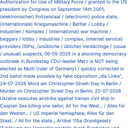
Authorization for Use of Military Force / granted to the US
president by Congress on September 14th 2001
,
(elektronischer) Polizeistaat / (electronic) police state
,
(internationale) Kriegsmaschine / Bettler / Lobby /
Industrien / Komplex / (international) war machine /
beggars / lobby / industries / complex
,
(internet service)
providers (ISPs)
,
(unübliche / übliche) Verdächtige / (usual
/ unusual) suspects
,
06-05-2025 in a shocking democracy
outbreak in Bundestag CDU-leader Merz is NOT being
elected as Mutti (ruler of Germany) / quickly corrected in
2nd ballot made possible by fake opposition „die Linke“
,
24-07-2026 Mord am Christopher-Street-Day in Berlin /
Murder on Christopher Street Day in Berlin
,
25-07-2026
Ukraine executes airstrike against Iranian civil ship in
Caspian Sea killing one sailor
,
All for the West... / Alles für
den Westen... / US imperial hemisphere
,
Alles für den
Staat.. / All for the state..
,
Artikel 115a Grundgesetz
(Erklärung des Verteidigungsfalls durch Bundestag und