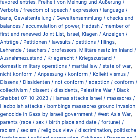
favored entries
,
Freiheit von Meinung und Äußerung /
Verbote / freedom of speech / expression / language /
bans
,
Gewaltenteilung / Gewaltensammlung / checks and
balances / accumulation of power
,
Hadash / member of
first and renewed Joint List
,
Israel
,
Klagen / Anzeigen /
Anträge / Petitionen / lawsuits / petitions / filings
,
Lehrende / teachers / professors
,
Militäreinsatz im Inland /
Ausnahmezustand / Kriegsrecht / Kriegszustand /
domestic military operations / martial law / state of war
,
nicht konform / Anpassung / konform / Kollektivismus /
Dissens / Dissidenten / not conform / adaption / conform /
collectivism / dissent / dissidents
,
Palestine War / Black
Shabbat 07-10-2023 / Hamas attacks Israel / massacres /
Hezbollah attacks / bombings massacres ground invasion
genocide in Gaza by Israeli government / West Asia War
,
parents (race / sex / birth place and date / fortune) /
racism / sexism / religious view / discrimination
,
politische
Verfolgung / political persecution
,
Schikane / Repression /