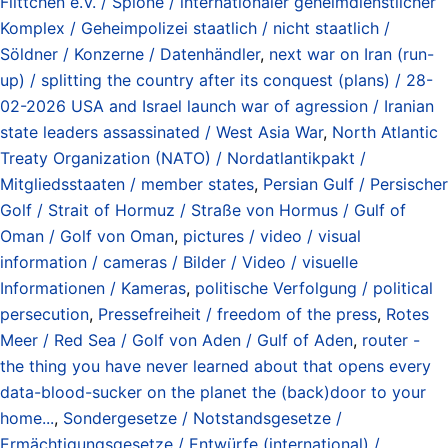
Flittchen e.V. / Spione / internationaler geheimdienstlicher
Komplex / Geheimpolizei staatlich / nicht staatlich /
Söldner / Konzerne / Datenhändler
,
next war on Iran (run-
up) / splitting the country after its conquest (plans) / 28-
02-2026 USA and Israel launch war of agression / Iranian
state leaders assassinated / West Asia War
,
North Atlantic
Treaty Organization (NATO) / Nordatlantikpakt /
Mitgliedsstaaten / member states
,
Persian Gulf / Persischer
Golf / Strait of Hormuz / Straße von Hormus / Gulf of
Oman / Golf von Oman
,
pictures / video / visual
information / cameras / Bilder / Video / visuelle
Informationen / Kameras
,
politische Verfolgung / political
persecution
,
Pressefreiheit / freedom of the press
,
Rotes
Meer / Red Sea / Golf von Aden / Gulf of Aden
,
router -
the thing you have never learned about that opens every
data-blood-sucker on the planet the (back)door to your
home...
,
Sondergesetze / Notstandsgesetze /
Ermächtigungsgesetze / Entwürfe (international) /