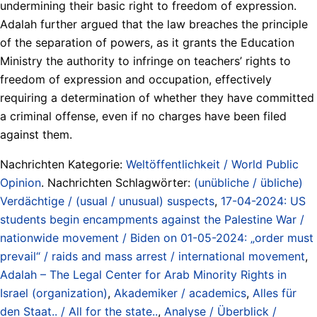
undermining their basic right to freedom of expression.
Adalah further argued that the law breaches the principle
of the separation of powers, as it grants the Education
Ministry the authority to infringe on teachers’ rights to
freedom of expression and occupation, effectively
requiring a determination of whether they have committed
a criminal offense, even if no charges have been filed
against them.
Nachrichten Kategorie:
Weltöffentlichkeit / World Public
Opinion
. Nachrichten Schlagwörter:
(unübliche / übliche)
Verdächtige / (usual / unusual) suspects
,
17-04-2024: US
students begin encampments against the Palestine War /
nationwide movement / Biden on 01-05-2024: „order must
prevail“ / raids and mass arrest / international movement
,
Adalah – The Legal Center for Arab Minority Rights in
Israel (organization)
,
Akademiker / academics
,
Alles für
den Staat.. / All for the state..
,
Analyse / Überblick /