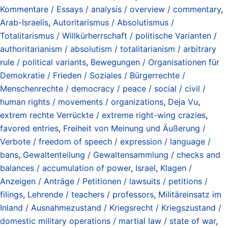
Kommentare / Essays / analysis / overview / commentary
,
Arab-Israelis
,
Autoritarismus / Absolutismus /
Totalitarismus / Willkürherrschaft / politische Varianten /
authoritarianism / absolutism / totalitarianism / arbitrary
rule / political variants
,
Bewegungen / Organisationen für
Demokratie / Frieden / Soziales / Bürgerrechte /
Menschenrechte / democracy / peace / social / civil /
human rights / movements / organizations
,
Deja Vu
,
extrem rechte Verrückte / extreme right-wing crazies
,
favored entries
,
Freiheit von Meinung und Äußerung /
Verbote / freedom of speech / expression / language /
bans
,
Gewaltenteilung / Gewaltensammlung / checks and
balances / accumulation of power
,
Israel
,
Klagen /
Anzeigen / Anträge / Petitionen / lawsuits / petitions /
filings
,
Lehrende / teachers / professors
,
Militäreinsatz im
Inland / Ausnahmezustand / Kriegsrecht / Kriegszustand /
domestic military operations / martial law / state of war
,