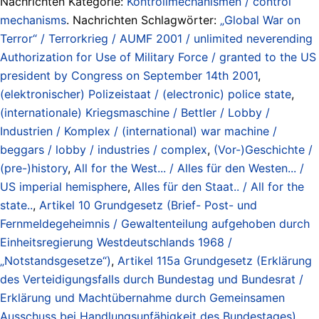
Nachrichten Kategorie:
Kontrollmechanismen / control
mechanisms
. Nachrichten Schlagwörter:
„Global War on
Terror“ / Terrorkrieg / AUMF 2001 / unlimited neverending
Authorization for Use of Military Force / granted to the US
president by Congress on September 14th 2001
,
(elektronischer) Polizeistaat / (electronic) police state
,
(internationale) Kriegsmaschine / Bettler / Lobby /
Industrien / Komplex / (international) war machine /
beggars / lobby / industries / complex
,
(Vor-)Geschichte /
(pre-)history
,
All for the West... / Alles für den Westen... /
US imperial hemisphere
,
Alles für den Staat.. / All for the
state..
,
Artikel 10 Grundgesetz (Brief- Post- und
Fernmeldegeheimnis / Gewaltenteilung aufgehoben durch
Einheitsregierung Westdeutschlands 1968 /
„Notstandsgesetze“)
,
Artikel 115a Grundgesetz (Erklärung
des Verteidigungsfalls durch Bundestag und Bundesrat /
Erklärung und Machtübernahme durch Gemeinsamen
Ausschuss bei Handlungsunfähigkeit des Bundestages)
,