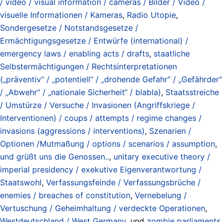
/ video / visual information / cameras / Bilder / Video /
visuelle Informationen / Kameras
,
Radio Utopie
,
Sondergesetze / Notstandsgesetze /
Ermächtigungsgesetze / Entwürfe (international) /
emergency laws / enabling acts / drafts
,
staatliche
Selbstermächtigungen / Rechtsinterpretationen
(„präventiv“ / „potentiell“ / „drohende Gefahr“ / „Gefährder“
/ „Abwehr“ / „nationale Sicherheit“ / blabla)
,
Staatsstreiche
/ Umstürze / Versuche / Invasionen (Angriffskriege /
Interventionen) / coups / attempts / regime changes /
invasions (aggressions / interventions)
,
Szenarien /
Optionen /Mutmaßung / options / scenarios / assumption
,
und grüßt uns die Genossen..
,
unitary executive theory /
imperial presidency / exekutive Eigenverantwortung /
Staatswohl
,
Verfassungsfeinde / Verfassungsbrüche /
enemies / breaches of constitution
,
Vernebelung /
Vertuschung / Geheimhaltung / verdeckte Operationen
,
Westdeutschland / West Germany
, und
zombie parliaments