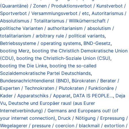
(Quarantäne) / Zonen / Produktionsverbot / Kunstverbot /
Sportverbot / Versammlungsverbot / etc
,
Autoritarismus /
Absolutismus / Totalitarismus / Willkürherrschaft /
politische Varianten / authoritarianism / absolutism /
totalitarianism / arbitrary rule / political variants
,
Betriebssysteme / operating systems
,
BND-Gesetz
,
booting Merz
,
booting the Christlich Demokratische Union
(CDU)
,
booting the Christlich-Soziale Union (CSU)
,
booting the Die Linke
,
booting the so-called
Sozialdemokratische Partei Deutschlands
,
Bundesnachrichtendienst (BND)
,
Bürokraten / Berater /
Experten / Technokraten / Plutokraten / Funktionäre /
Kader / Apparatschiks / Apparat
,
DATA IS PEOPLE...
,
Deja
Vu
,
Deutsche und Europäer raus! (aus Eurer
Internetverbindung) / Germans and Europeans out! (of
your internet connection)
,
Druck / Nötigung / Erpressung /
Wegelagerer / pressure / coercion / blackmail / extortion /