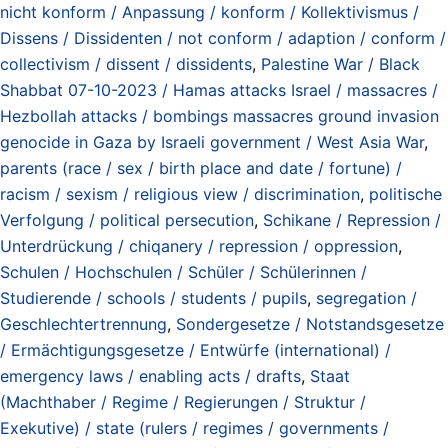
nicht konform / Anpassung / konform / Kollektivismus /
Dissens / Dissidenten / not conform / adaption / conform /
collectivism / dissent / dissidents
,
Palestine War / Black
Shabbat 07-10-2023 / Hamas attacks Israel / massacres /
Hezbollah attacks / bombings massacres ground invasion
genocide in Gaza by Israeli government / West Asia War
,
parents (race / sex / birth place and date / fortune) /
racism / sexism / religious view / discrimination
,
politische
Verfolgung / political persecution
,
Schikane / Repression /
Unterdrückung / chiqanery / repression / oppression
,
Schulen / Hochschulen / Schüler / Schülerinnen /
Studierende / schools / students / pupils
,
segregation /
Geschlechtertrennung
,
Sondergesetze / Notstandsgesetze
/ Ermächtigungsgesetze / Entwürfe (international) /
emergency laws / enabling acts / drafts
,
Staat
(Machthaber / Regime / Regierungen / Struktur /
Exekutive) / state (rulers / regimes / governments /