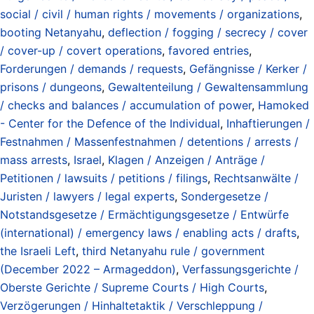
social / civil / human rights / movements / organizations
,
booting Netanyahu
,
deflection / fogging / secrecy / cover
/ cover-up / covert operations
,
favored entries
,
Forderungen / demands / requests
,
Gefängnisse / Kerker /
prisons / dungeons
,
Gewaltenteilung / Gewaltensammlung
/ checks and balances / accumulation of power
,
Hamoked
- Center for the Defence of the Individual
,
Inhaftierungen /
Festnahmen / Massenfestnahmen / detentions / arrests /
mass arrests
,
Israel
,
Klagen / Anzeigen / Anträge /
Petitionen / lawsuits / petitions / filings
,
Rechtsanwälte /
Juristen / lawyers / legal experts
,
Sondergesetze /
Notstandsgesetze / Ermächtigungsgesetze / Entwürfe
(international) / emergency laws / enabling acts / drafts
,
the Israeli Left
,
third Netanyahu rule / government
(December 2022 – Armageddon)
,
Verfassungsgerichte /
Oberste Gerichte / Supreme Courts / High Courts
,
Verzögerungen / Hinhaltetaktik / Verschleppung /