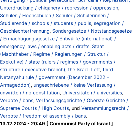
Unterdrückung / chiqanery / repression / oppression
,
Schulen / Hochschulen / Schüler / Schülerinnen /
Studierende / schools / students / pupils
,
segregation /
Geschlechtertrennung
,
Sondergesetze / Notstandsgesetze
/ Ermächtigungsgesetze / Entwürfe (international) /
emergency laws / enabling acts / drafts
,
Staat
(Machthaber / Regime / Regierungen / Struktur /
Exekutive) / state (rulers / regimes / governments /
structure / executive branch)
,
the Israeli Left
,
third
Netanyahu rule / government (December 2022 –
Armageddon)
,
ungeschriebene / keine Verfassung /
unwritten / no constitution
,
Universitäten / universities
,
Verbote / bans
,
Verfassungsgerichte / Oberste Gerichte /
Supreme Courts / High Courts
, und
Versammlungsrecht /
Verbote / freedom of assembly / bans
.
13.12.2024 - 20:49 [ Communist Party of Israel ]