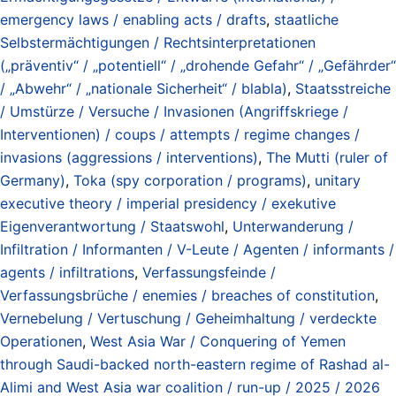
emergency laws / enabling acts / drafts
,
staatliche
Selbstermächtigungen / Rechtsinterpretationen
(„präventiv“ / „potentiell“ / „drohende Gefahr“ / „Gefährder“
/ „Abwehr“ / „nationale Sicherheit“ / blabla)
,
Staatsstreiche
/ Umstürze / Versuche / Invasionen (Angriffskriege /
Interventionen) / coups / attempts / regime changes /
invasions (aggressions / interventions)
,
The Mutti (ruler of
Germany)
,
Toka (spy corporation / programs)
,
unitary
executive theory / imperial presidency / exekutive
Eigenverantwortung / Staatswohl
,
Unterwanderung /
Infiltration / Informanten / V-Leute / Agenten / informants /
agents / infiltrations
,
Verfassungsfeinde /
Verfassungsbrüche / enemies / breaches of constitution
,
Vernebelung / Vertuschung / Geheimhaltung / verdeckte
Operationen
,
West Asia War / Conquering of Yemen
through Saudi-backed north-eastern regime of Rashad al-
Alimi and West Asia war coalition / run-up / 2025 / 2026