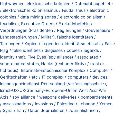
highwaymen
,
elektronische Kolonien / Datenabbaugebiete
/ elektronischer Kolonialismus / Feudalismus / electronic
colonies / data mining zones / electronic colonialism /
feudalism
,
Executive Orders / Exekutivbefehle /
Verordnungen (Präsidenten / Regierungen / Gouverneure /
Landesregierungen / Militär)
,
falsche Identitäten /
Tarnungen / Kopien / Legenden / Identitätsdiebstahl / False
Flag / false identities / disguises / copies / legends /
identity theft
,
Five Eyes (spy alliance) / associated /
subordinated states
,
Hacks (real oder fiktiv) / (real or
fictitious)
,
Informationstechnischer Komplex / Computer /
Gerätschaften / etc / IT complex / computers / devices
,
Inlandsgeheimdienst Deutschland (Verfassungsschutz)
,
Israel-US-UK-Germany-European-Union West Asia War
Axis / spy alliance / weapons deliveries / bombardements
/ assassinations / invasions / Palestine / Lebanon / Yemen
/ Syria / Iran / Qatar
,
Journalisten / Journalistinnen /