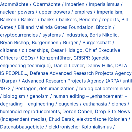
Atommächte / Obermächte / Imperien / Imperialismus /
nuclear powers / upper powers / empires / imperialism
,
Banken / Banker / banks / bankers
,
Berichte / reports
,
Bill
Gates / Bill and Melinda Gates Foundation
,
Bitcoin /
cryptocurrencies / systems / industries
,
Boris Nikolic
,
Bryan Bishop
,
Bürgerinnen / Bürger / Bürgerschaft /
citizens / citizenships
,
Cesar Hidalgo
,
Chief Executive
Officers (CEOs) / Konzernführer
,
CRISPR (genetic
engineering technique)
,
Daniel Levner
,
Danny Hillis
,
DATA
IS PEOPLE...
,
Defense Advanced Research Projects Agency
(Darpa) / Advanced Research Projects Agency (ARPA) until
1972 / Pentagon
,
dehumanization / biological determinism
/ biologism / genoism / human editing – „enhancement“ –
degrading – engineering / eugenics / euthanasia / clones /
humanoid reproducements
,
Doron Cohen
,
Drop Site News
(independent media)
,
Ehud Barak
,
elektronische Kolonien /
Datenabbaugebiete / elektronischer Kolonialismus /