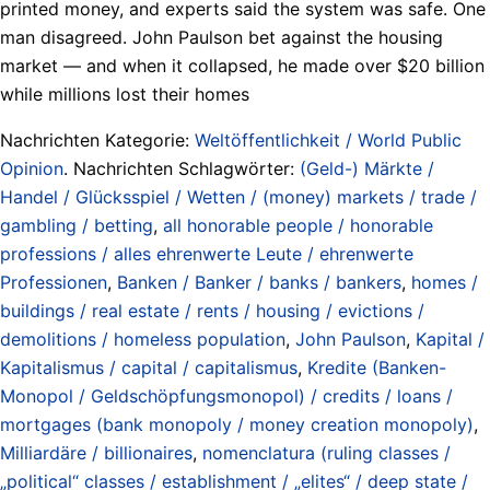
printed money, and experts said the system was safe. One
man disagreed. John Paulson bet against the housing
market — and when it collapsed, he made over $20 billion
while millions lost their homes
Nachrichten Kategorie:
Weltöffentlichkeit / World Public
Opinion
. Nachrichten Schlagwörter:
(Geld-) Märkte /
Handel / Glücksspiel / Wetten / (money) markets / trade /
gambling / betting
,
all honorable people / honorable
professions / alles ehrenwerte Leute / ehrenwerte
Professionen
,
Banken / Banker / banks / bankers
,
homes /
buildings / real estate / rents / housing / evictions /
demolitions / homeless population
,
John Paulson
,
Kapital /
Kapitalismus / capital / capitalismus
,
Kredite (Banken-
Monopol / Geldschöpfungsmonopol) / credits / loans /
mortgages (bank monopoly / money creation monopoly)
,
Milliardäre / billionaires
,
nomenclatura (ruling classes /
„political“ classes / establishment / „elites“ / deep state /