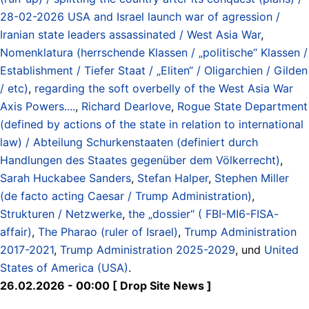
28-02-2026 USA and Israel launch war of agression /
Iranian state leaders assassinated / West Asia War
,
Nomenklatura (herrschende Klassen / „politische“ Klassen /
Establishment / Tiefer Staat / „Eliten“ / Oligarchien / Gilden
/ etc)
,
regarding the soft overbelly of the West Asia War
Axis Powers....
,
Richard Dearlove
,
Rogue State Department
(defined by actions of the state in relation to international
law) / Abteilung Schurkenstaaten (definiert durch
Handlungen des Staates gegenüber dem Völkerrecht)
,
Sarah Huckabee Sanders
,
Stefan Halper
,
Stephen Miller
(de facto acting Caesar / Trump Administration)
,
Strukturen / Netzwerke
,
the „dossier“ ( FBI-MI6-FISA-
affair)
,
The Pharao (ruler of Israel)
,
Trump Administration
2017-2021
,
Trump Administration 2025-2029
, und
United
States of America (USA)
.
26.02.2026 - 00:00 [ Drop Site News ]