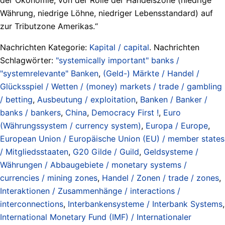
Währung, niedrige Löhne, niedriger Lebensstandard) auf
zur Tributzone Amerikas.“
Nachrichten Kategorie:
Kapital / capital
. Nachrichten
Schlagwörter:
"systemically important" banks /
"systemrelevante" Banken
,
(Geld-) Märkte / Handel /
Glücksspiel / Wetten / (money) markets / trade / gambling
/ betting
,
Ausbeutung / exploitation
,
Banken / Banker /
banks / bankers
,
China
,
Democracy First !
,
Euro
(Währungssystem / currency system)
,
Europa / Europe
,
European Union / Europäische Union (EU) / member states
/ Mitgliedsstaaten
,
G20 Gilde / Guild
,
Geldsysteme /
Währungen / Abbaugebiete / monetary systems /
currencies / mining zones
,
Handel / Zonen / trade / zones
,
Interaktionen / Zusammenhänge / interactions /
interconnections
,
Interbankensysteme / Interbank Systems
,
International Monetary Fund (IMF) / Internationaler