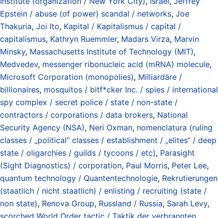
Institute (organization / New York City)
,
Israel
,
Jeffrey
Epstein / abuse (of power) scandal / networks
,
Joe
Thakuria
,
Joi Ito
,
Kapital / Kapitalismus / capital /
capitalismus
,
Kathryn Ruemmler
,
Madars Virza
,
Marvin
Minsky
,
Massachusetts Institute of Technology (MIT)
,
Medvedev
,
messenger ribonucleic acid (mRNA) molecule
,
Microsoft Corporation (monopolies)
,
Milliardäre /
billionaires
,
mosquitos / bitf*cker Inc. / spies / international
spy complex / secret police / state / non-state /
contractors / corporations / data brokers
,
National
Security Agency (NSA)
,
Neri Oxman
,
nomenclatura (ruling
classes / „political“ classes / establishment / „elites“ / deep
state / oligarchies / guilds / tycoons / etc)
,
Parasight
(Sight Diagnostics) / corporation
,
Paul Morris
,
Peter Lee
,
quantum technology / Quantentechnologie
,
Rekrutierungen
(staatlich / nicht staatlich) / enlisting / recruiting (state /
non state)
,
Renova Group
,
Russland / Russia
,
Sarah Levy
,
scorched World Order tactic / Taktik der verbrannten