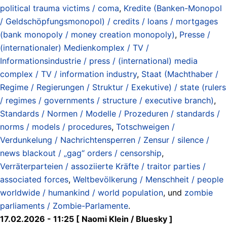
political trauma victims / coma
,
Kredite (Banken-Monopol
/ Geldschöpfungsmonopol) / credits / loans / mortgages
(bank monopoly / money creation monopoly)
,
Presse /
(internationaler) Medienkomplex / TV /
Informationsindustrie / press / (international) media
complex / TV / information industry
,
Staat (Machthaber /
Regime / Regierungen / Struktur / Exekutive) / state (rulers
/ regimes / governments / structure / executive branch)
,
Standards / Normen / Modelle / Prozeduren / standards /
norms / models / procedures
,
Totschweigen /
Verdunkelung / Nachrichtensperren / Zensur / silence /
news blackout / „gag“ orders / censorship
,
Verräterparteien / assoziierte Kräfte / traitor parties /
associated forces
,
Weltbevölkerung / Menschheit / people
worldwide / humankind / world population
, und
zombie
parliaments / Zombie-Parlamente
.
17.02.2026 - 11:25 [ Naomi Klein / Bluesky ]