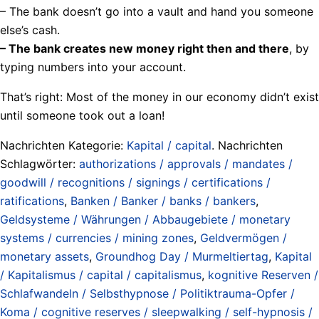
– The bank doesn’t go into a vault and hand you someone
else’s cash.
– The bank creates new money right then and there
, by
typing numbers into your account.
That’s right: Most of the money in our economy didn’t exist
until someone took out a loan!
Nachrichten Kategorie:
Kapital / capital
. Nachrichten
Schlagwörter:
authorizations / approvals / mandates /
goodwill / recognitions / signings / certifications /
ratifications
,
Banken / Banker / banks / bankers
,
Geldsysteme / Währungen / Abbaugebiete / monetary
systems / currencies / mining zones
,
Geldvermögen /
monetary assets
,
Groundhog Day / Murmeltiertag
,
Kapital
/ Kapitalismus / capital / capitalismus
,
kognitive Reserven /
Schlafwandeln / Selbsthypnose / Politiktrauma-Opfer /
Koma / cognitive reserves / sleepwalking / self-hypnosis /