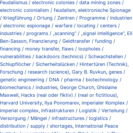
Feudalismus / electronic colonies / data mining zones /
electronic colonialism / feudalism
,
elektronische Spionage
/ Kriegführung / Ortung / Zentren / Programme / Industrien
/ electronic espionage / warfare / locating / centers /
industries / programs / „scanning“ / „signal intelligence“
,
Eli
Ben-Sasson
,
Finanzierung / Geldtransfer / funding /
financing / money transfer
,
flaws / loopholes /
vulnerabilities / backdoors (technics) / Schwachstellen /
Schlupflöcher / Sicherheitslücken / Hintertüren (Technik)
,
Forschung / research (science)
,
Gary B. Ruvkun
,
genes /
genetic engineering / DNA / pharma / biotechnology /
biomechanics / industries
,
George Church
,
Ghislaine
Maxwell
,
Hacks (real oder fiktiv) / (real or fictitious)
,
Harvard University
,
Ilya Ponomarev
,
imperialer Komplex /
imperial complex
,
Infrastrukturen / Logistik / Verteilung /
Versorgung / Mängel / infrastructures / logistics /
distribution / supply / shortages
,
International Peace