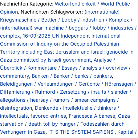
Nachrichten Kategorie:
Weltöffentlichkeit / World Public
Opinion
. Nachrichten Schlagwörter:
(internationale)
Kriegsmaschine / Bettler / Lobby / Industrien / Komplex /
(international) war machine / beggars / lobby / industries /
complex
,
16-09-2025 UN Independent International
Commission of Inquiry on the Occupied Palestinian
Territory including East Jerusalem and Israel: genocide in
Gaza committed by Israeli government
,
Analyse /
Überblick / Kommentare / Essays / analysis / overview /
commentary
,
Banken / Banker / banks / bankers
,
Beleidigungen / Verleumdungen / Gerüchte / Hörensagen /
Diffamierung / Rufmord / Zersetzung / insults / slander /
allegations / hearsay / rumors / smear campaigns /
disintegration
,
Denkende / Intellektuelle / thinkers /
intellectuals
,
favored entries
,
Francesca Albanese
,
Gaza
starvation / death toll by hunger / Todeszahlen durch
Verhungern in Gaza
,
IT´S THE SYSTEM SAPIENS!
,
Kapital /