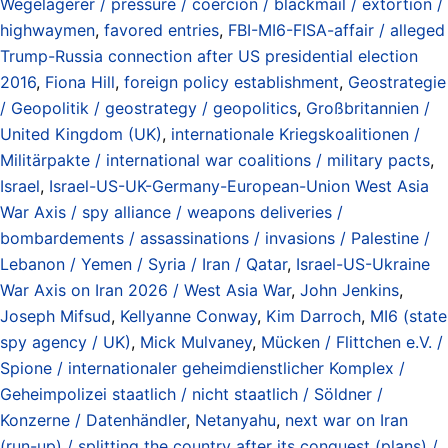
Wegelagerer / pressure / coercion / blackmail / extortion /
highwaymen
,
favored entries
,
FBI-MI6-FISA-affair / alleged
Trump-Russia connection after US presidential election
2016
,
Fiona Hill
,
foreign policy establishment
,
Geostrategie
/ Geopolitik / geostrategy / geopolitics
,
Großbritannien /
United Kingdom (UK)
,
internationale Kriegskoalitionen /
Militärpakte / international war coalitions / military pacts
,
Israel
,
Israel-US-UK-Germany-European-Union West Asia
War Axis / spy alliance / weapons deliveries /
bombardements / assassinations / invasions / Palestine /
Lebanon / Yemen / Syria / Iran / Qatar
,
Israel-US-Ukraine
War Axis on Iran 2026 / West Asia War
,
John Jenkins
,
Joseph Mifsud
,
Kellyanne Conway
,
Kim Darroch
,
MI6 (state
spy agency / UK)
,
Mick Mulvaney
,
Mücken / Flittchen e.V. /
Spione / internationaler geheimdienstlicher Komplex /
Geheimpolizei staatlich / nicht staatlich / Söldner /
Konzerne / Datenhändler
,
Netanyahu
,
next war on Iran
(run-up) / splitting the country after its conquest (plans) /