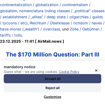
continentalization / globalization / continentalism /
globalism
,
nomenclatura (ruling classes / „political“ classes
/ establishment / „elites“ / deep state / oligarchies / guilds
/ tycoons / etc)
,
Reichtum / Überklasse / richdom / haves /
have-mores („wealth“) / overclass
, und
Zölle / Gebühren /
tariffs / tolls
.
23.12.2025 - 11:41 [ AirMail.news ]
The $170 Million Question: Part III
mandatory notice
(December 13, 2025)
×
Guess what - we are using cookies.
Cookie Policy
Yesterday, at the White House, Leon Black’s 40-year-old
Accept all
son Ben was sworn in by J. D. Vance as C.E.O. of the U.S.
Reject all
International Development Finance Corporation. For Black,
the billionaire co-founder of private-equity firm Apollo
Customize
Global Management, the swearing-in was a proud moment.