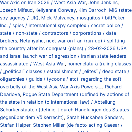
War Axis on Iran 2026 / West Asia War
,
John Jenkins
,
Joseph Mifsud
,
Kellyanne Conway
,
Kim Darroch
,
MI6 (state
spy agency / UK)
,
Mick Mulvaney
,
mosquitos / bitf*cker
Inc. / spies / international spy complex / secret police /
state / non-state / contractors / corporations / data
brokers
,
Netanyahu
,
next war on Iran (run-up) / splitting
the country after its conquest (plans) / 28-02-2026 USA
and Israel launch war of agression / Iranian state leaders
assassinated / West Asia War
,
nomenclatura (ruling classes
/ „political“ classes / establishment / „elites“ / deep state /
oligarchies / guilds / tycoons / etc)
,
regarding the soft
overbelly of the West Asia War Axis Powers....
,
Richard
Dearlove
,
Rogue State Department (defined by actions of
the state in relation to international law) / Abteilung
Schurkenstaaten (definiert durch Handlungen des Staates
gegenüber dem Völkerrecht)
,
Sarah Huckabee Sanders
,
Stefan Halper
,
Stephen Miller (de facto acting Caesar /