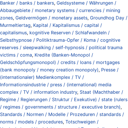
Banker / banks / bankers
,
Geldsysteme / Währungen /
Abbaugebiete / monetary systems / currencies / mining
zones
,
Geldvermögen / monetary assets
,
Groundhog Day /
Murmeltiertag
,
Kapital / Kapitalismus / capital /
capitalismus
,
kognitive Reserven / Schlafwandeln /
Selbsthypnose / Politiktrauma-Opfer / Koma / cognitive
reserves / sleepwalking / self-hypnosis / political trauma
victims / coma
,
Kredite (Banken-Monopol /
Geldschöpfungsmonopol) / credits / loans / mortgages
(bank monopoly / money creation monopoly)
,
Presse /
(internationaler) Medienkomplex / TV /
Informationsindustrie / press / (international) media
complex / TV / information industry
,
Staat (Machthaber /
Regime / Regierungen / Struktur / Exekutive) / state (rulers
/ regimes / governments / structure / executive branch)
,
Standards / Normen / Modelle / Prozeduren / standards /
norms / models / procedures
,
Totschweigen /