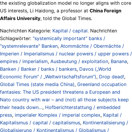
the existing globalization model no longer aligns with core
US interests, Li Haidong, a professor at
China Foreign
Affairs University
, told the Global Times.
Nachrichten Kategorie:
Kapital / capital
. Nachrichten
Schlagwörter:
"systemically important" banks /
"systemrelevante" Banken
,
Atommächte / Obermächte /
Imperien / Imperialismus / nuclear powers / upper powers /
empires / imperialism
,
Ausbeutung / exploitation
,
Banana
,
Banken / Banker / banks / bankers
,
Davos („World
Economic Forum“ / „Weltwirtschaftsforum“)
,
Drop dead!
,
Global Times (state media China)
,
Greenland occupation
fantasies: The US president threatens a European and
Nato country with war – and (not) all those subjects keep
their heads down…
,
Hofberichterstattung / embedded
press
,
imperialer Komplex / imperial complex
,
Kapital /
Kapitalismus / capital / capitalismus
,
Kontinentalisierung /
Globalisierung / Kontinentalismus / Globalismus /