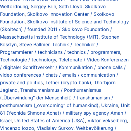
Weltordnung
,
Sergey Brin
,
Seth Lloyd
,
Skolkovo
Foundation
,
Skolkovo Innovation Center / Skolkovo
Foundation
,
Skolkovo Institute of Science and Technology
(Skoltech) / founded 2011 / Skolkovo Foundation /
Massachusetts Institute of Technology (MIT)
,
Stephen
Kosslyn
,
Steve Ballmer
,
Technik / Techniker /
Programmierer / technicians / technics / programmers
,
Technologie / technology
,
Telefonate / Video Konferenzen
/ digitaler Schriftverkehr / Kommunikation / phone calls /
video conferences / chats / emails / communication /
private and politics
,
Tether (crypto bank)
,
Thorbjorn
Jagland
,
Transhumanismus / Posthumanismus
(„Überwindung“ der Menschheit) / transhumanism /
posthumanism („overcoming“ of humankind)
,
Ukraine
,
Unit
81 (Yechida Shmone Achat) / military spy agency Aman /
Israel
,
United States of America (USA)
,
Viktor Vekselberg
,
Vincenzo Iozzo
,
Vladislav Surkov
,
Weltbevölkerung /