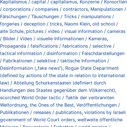
Kapitalismus / capital / capitalismus
,
Konzerne / Konsortien
/ corporations / companies / contractors
,
Manipulationen /
Fälschungen / Täuschungen / Tricks / manipulations /
forgeries / deception / tricks
,
Naomi Klein
,
old school /
alte Schule
,
pictures / video / visual information / cameras
/ Bilder / Video / visuelle Informationen / Kameras
,
Propaganda / falsifications / fabrications / selective /
tactical information / disinformation / Falschdarstellungen
/ Fabrikationen / selektive / taktische Information /
Desinformation („fake news“)
,
Rogue State Department
(defined by actions of the state in relation to international
law) / Abteilung Schurkenstaaten (definiert durch
Handlungen des Staates gegenüber dem Völkerrecht)
,
scorched World Order tactic / Taktik der verbrannten
Weltordnung
,
the Ones of the Best
,
Veröffentlichungen /
Publikationen / releases / publications
,
violations by Israeli
government of World Court orders
,
weltweite öffentliche
Meinung / Bewusstsein / Debatten / world opinion /