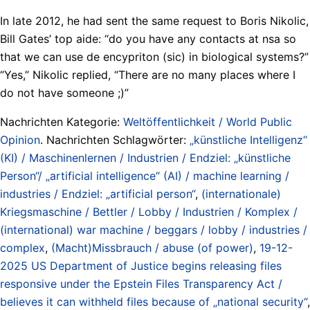
In late 2012, he had sent the same request to Boris Nikolic,
Bill Gates’ top aide: “do you have any contacts at nsa so
that we can use de encypriton (sic) in biological systems?”
“Yes,” Nikolic replied, “There are no many places where I
do not have someone ;)”
Nachrichten Kategorie:
Weltöffentlichkeit / World Public
Opinion
. Nachrichten Schlagwörter:
„künstliche Intelligenz“
(KI) / Maschinenlernen / Industrien / Endziel: „künstliche
Person“/ „artificial intelligence“ (AI) / machine learning /
industries / Endziel: „artificial person“
,
(internationale)
Kriegsmaschine / Bettler / Lobby / Industrien / Komplex /
(international) war machine / beggars / lobby / industries /
complex
,
(Macht)Missbrauch / abuse (of power)
,
19-12-
2025 US Department of Justice begins releasing files
responsive under the Epstein Files Transparency Act /
believes it can withheld files because of „national security“
,