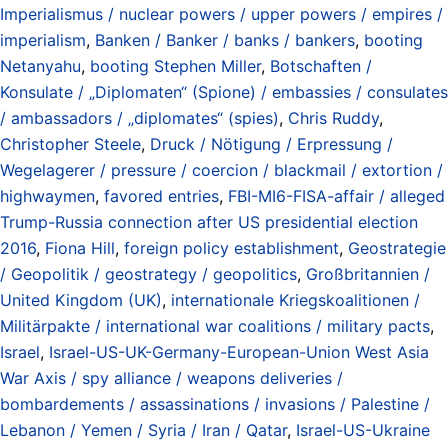
Imperialismus / nuclear powers / upper powers / empires /
imperialism
,
Banken / Banker / banks / bankers
,
booting
Netanyahu
,
booting Stephen Miller
,
Botschaften /
Konsulate / „Diplomaten“ (Spione) / embassies / consulates
/ ambassadors / „diplomates“ (spies)
,
Chris Ruddy
,
Christopher Steele
,
Druck / Nötigung / Erpressung /
Wegelagerer / pressure / coercion / blackmail / extortion /
highwaymen
,
favored entries
,
FBI-MI6-FISA-affair / alleged
Trump-Russia connection after US presidential election
2016
,
Fiona Hill
,
foreign policy establishment
,
Geostrategie
/ Geopolitik / geostrategy / geopolitics
,
Großbritannien /
United Kingdom (UK)
,
internationale Kriegskoalitionen /
Militärpakte / international war coalitions / military pacts
,
Israel
,
Israel-US-UK-Germany-European-Union West Asia
War Axis / spy alliance / weapons deliveries /
bombardements / assassinations / invasions / Palestine /
Lebanon / Yemen / Syria / Iran / Qatar
,
Israel-US-Ukraine