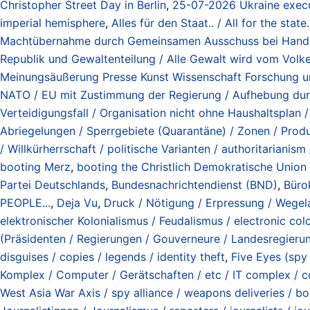
Christopher Street Day in Berlin
,
25-07-2026 Ukraine execute
imperial hemisphere
,
Alles für den Staat.. / All for the state.
Machtübernahme durch Gemeinsamen Ausschuss bei Handl
Republik und Gewaltenteilung / Alle Gewalt wird vom Vol
Meinungsäußerung Presse Kunst Wissenschaft Forschung un
NATO / EU mit Zustimmung der Regierung / Aufhebung dur
Verteidigungsfall / Organisation nicht ohne Haushaltsplan
Abriegelungen / Sperrgebiete (Quarantäne) / Zonen / Prod
/ Willkürherrschaft / politische Varianten / authoritarianism /
booting Merz
,
booting the Christlich Demokratische Union
Partei Deutschlands
,
Bundesnachrichtendienst (BND)
,
Büro
PEOPLE...
,
Deja Vu
,
Druck / Nötigung / Erpressung / Wegela
elektronischer Kolonialismus / Feudalismus / electronic col
(Präsidenten / Regierungen / Gouverneure / Landesregierung
disguises / copies / legends / identity theft
,
Five Eyes (spy 
Komplex / Computer / Gerätschaften / etc / IT complex / 
West Asia War Axis / spy alliance / weapons deliveries / bo