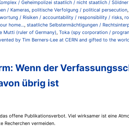
 Komplex / Geheimpolizei staatlich / nicht staatlich / Söldn
onen / Kameras
,
politische Verfolgung / political persecution
ortung / Risiken / accountability / responsibility / risks
,
ro
our home...
,
staatliche Selbstermächtigungen / Rechtsinterpr
e Mutti (ruler of Germany)
,
Toka (spy corporation / progra
invented by Tim Berners-Lee at CERN and gifted to the worl
m: Wenn der Verfassungsschu
avon übrig ist
 das offene Publikationsverbot. Viel wirksamer ist eine Atm
te Recherchen vermeiden.