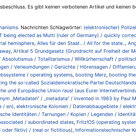
tsbeschluss. Es gibt keinen verbotenen Artikel und keinen
chanisms
. Nachrichten Schlagwörter:
(elektronischer) Polizei
ing elected as Mutti (ruler of Germany) / quickly correct
erial hemisphere
,
Alles für den Staat.. / All for the state..
,
Ang
 away
,
Artikel 5 Grundgesetz (Grundrecht auf Freiheit der
 Absolutismus / Totalitarismus / Willkürherrschaft / politisc
ngen / Verleumdungen / Gerüchte / Hörensagen / Diffamierung
ebssysteme / operating systems
,
booting Merz
,
booting the
ing the so-called Sozialdemokratische Partei Deutschland
he und Europäische Union raus! (aus Eurer Internetverbind
m „Metadaten“ / „metadata“ / invented in 1983 by Paul M
 / en)
,
elektronische Kolonien / Datenabbaugebiete / elektr
lsche Identitäten / Tarnungen / Kopien / Legenden / Identitäts
 associated / subordinated states
,
Fritz!OS (operating syste
oder fiktiv) / (real or fictitious)
,
Informationstechnischer K