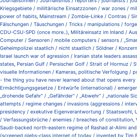
Journalistinnen / Journalismus / reporters / journalists / jo
Kriegsgebiete / mililtärische Einsatzzonen / war zones / m
power of habits
,
Mainstream / Zombie-Linke / Contras / Sim
Fälschungen / Täuschungen / Tricks / manipulations / forger
CDU-CSU-SPD (once more..)
,
Militäreinsatz im Inland / A
Computer / Sensoren / mobile computers / sensors / „Smar
Geheimpolizei staatlich / nicht staatlich / Söldner / Konzer
Israel launch war of agression / Iranian state leaders assa
states
,
Persian Gulf / Persischer Golf / Strait of Hormuz 
visuelle Informationen / Kameras
,
politische Verfolgung / po
- the thing you have never learned about that opens every
Ermächtigungsgesetze / Entwürfe (international) / emergenc
„drohende Gefahr“ / „Gefährder“ / „Abwehr“ / „nationale Sich
attempts / regime changes / invasions (aggressions / inter
presidency / exekutive Eigenverantwortung / Staatswohl
,
U
/ Verfassungsbrüche / enemies / breaches of constitution
,
Saudi-backed north-eastern regime of Rashad al-Alimi and 
(screened plebs-class internet of today / invented by Tim 