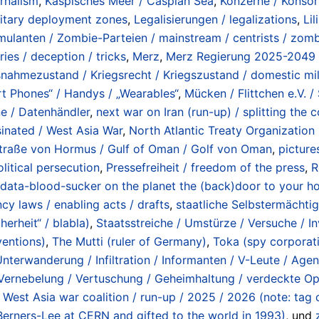
urnalism
,
Kaspisches Meer / Caspian Sea
,
Konzerne / Konsor
ilitary deployment zones
,
Legalisierungen / legalizations
,
Li
ulanten / Zombie-Parteien / mainstream / centrists / zombie
ies / deception / tricks
,
Merz
,
Merz Regierung 2025-2049 
usnahmezustand / Kriegsrecht / Kriegszustand / domestic mili
t Phones“ / Handys / „Wearables“
,
Mücken / Flittchen e.V. /
ne / Datenhändler
,
next war on Iran (run-up) / splitting the
ssinated / West Asia War
,
North Atlantic Treaty Organization
/ Straße von Hormus / Gulf of Oman / Golf von Oman
,
picture
litical persecution
,
Pressefreiheit / freedom of the press
,
R
 data-blood-sucker on the planet the (back)door to your ho
y laws / enabling acts / drafts
,
staatliche Selbstermächtigu
erheit“ / blabla)
,
Staatsstreiche / Umstürze / Versuche / In
ventions)
,
The Mutti (ruler of Germany)
,
Toka (spy corporat
nterwanderung / Infiltration / Informanten / V-Leute / Agent
Vernebelung / Vertuschung / Geheimhaltung / verdeckte Op
West Asia war coalition / run-up / 2025 / 2026 (note: tag
Berners-Lee at CERN and gifted to the world in 1993)
, und