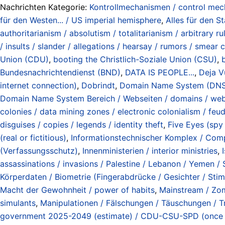
Nachrichten Kategorie:
Kontrollmechanismen / control me
für den Westen... / US imperial hemisphere
,
Alles für den Sta
authoritarianism / absolutism / totalitarianism / arbitrary rul
/ insults / slander / allegations / hearsay / rumors / smear
Union (CDU)
,
booting the Christlich-Soziale Union (CSU)
,
Bundesnachrichtendienst (BND)
,
DATA IS PEOPLE...
,
Deja V
internet connection)
,
Dobrindt
,
Domain Name System (DNS) 
Domain Name System Bereich / Webseiten / domains / webs
colonies / data mining zones / electronic colonialism / feu
disguises / copies / legends / identity theft
,
Five Eyes (spy 
(real or fictitious)
,
Informationstechnischer Komplex / Compu
(Verfassungsschutz)
,
Innenministerien / interior ministries
,
assassinations / invasions / Palestine / Lebanon / Yemen / S
Körperdaten / Biometrie (Fingerabdrücke / Gesichter / Stimm
Macht der Gewohnheit / power of habits
,
Mainstream / Zomb
simulants
,
Manipulationen / Fälschungen / Täuschungen / Tri
government 2025-2049 (estimate) / CDU-CSU-SPD (once 