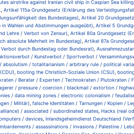
s airstrike against Iranian civil ship in Caspian Sea killing
.
,
Artikel 115a Grundgesetz (Erklärung des Verteidigungsfa
ungsunfähigkeit des Bundestages)
,
Artikel 20 Grundgesetz
ke in Wahlen und Abstimmungen ausgeübt)
,
Artikel 5 Grundg
d Lehre / Verbot von Zensur)
,
Artikel 80a Grundgesetz (Er
ch absolute Mehrheit im Bundestag)
,
Artikel 87a Grundgese
 / Verbot durch Bundestag oder Bundesrat)
,
Ausnahmezustan
uktionsverbot / Kunstverbot / Sportverbot / Versammlungsv
 absolutism / totalitarianism / arbitrary rule / political vari
 (CDU)
,
booting the Christlich-Soziale Union (CSU)
,
booting
kraten / Berater / Experten / Technokraten / Plutokraten / 
gerer / pressure / coercion / blackmail / extortion / high
onies / data mining zones / electronic colonialism / feudali
en / Militär)
,
falsche Identitäten / Tarnungen / Kopien / Leg
alliance) / associated / subordinated states
,
Hacks (real oder
computers / devices
,
Inlandsgeheimdienst Deutschland (Ver
mbardements / assassinations / invasions / Palestine / Leba