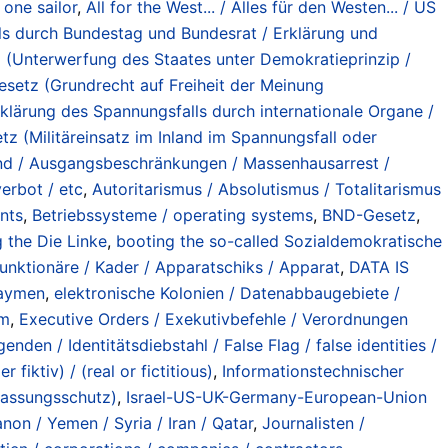
 one sailor
,
All for the West... / Alles für den Westen... / US
lls durch Bundestag und Bundesrat / Erklärung und
 (Unterwerfung des Staates unter Demokratieprinzip /
esetz (Grundrecht auf Freiheit der Meinung
klärung des Spannungsfalls durch internationale Organe /
tz (Militäreinsatz im Inland im Spannungsfall oder
d / Ausgangsbeschränkungen / Massenhausarrest /
erbot / etc
,
Autoritarismus / Absolutismus / Totalitarismus
ants
,
Betriebssysteme / operating systems
,
BND-Gesetz
,
 the Die Linke
,
booting the so-called Sozialdemokratische
Funktionäre / Kader / Apparatschiks / Apparat
,
DATA IS
waymen
,
elektronische Kolonien / Datenabbaugebiete /
sm
,
Executive Orders / Exekutivbefehle / Verordnungen
enden / Identitätsdiebstahl / False Flag / false identities /
 fiktiv) / (real or fictitious)
,
Informationstechnischer
fassungsschutz)
,
Israel-US-UK-Germany-European-Union
non / Yemen / Syria / Iran / Qatar
,
Journalisten /