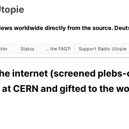
topie
News worldwide directly from the source. Deuts
chiv
Status
… the FAQ?!
Support Radio Utopie
e internet (screened plebs-cl
at CERN and gifted to the wo