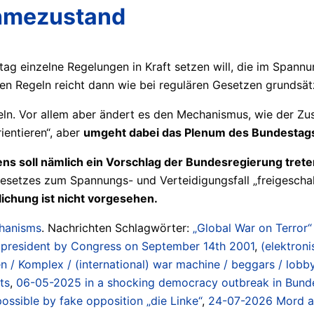
ahmezustand
ag einzelne Regelungen in Kraft setzen will, die im Spann
nen Regeln reicht dann wie bei regulären Gesetzen grundsät
egeln. Vor allem aber ändert es den Mechanismus, wie der 
ientieren“, aber
umgeht dabei das Plenum des Bundestag
ens soll nämlich ein Vorschlag der Bundesregierung trete
esetzes zum Spannungs- und Verteidigungsfall „freigescha
lichung ist nicht vorgesehen.
chanisms
. Nachrichten Schlagwörter:
„Global War on Terror“
US president by Congress on September 14th 2001
,
(elektroni
ien / Komplex / (international) war machine / beggars / lobb
ts
,
06-05-2025 in a shocking democracy outbreak in Bunde
ossible by fake opposition „die Linke“
,
24-07-2026 Mord am