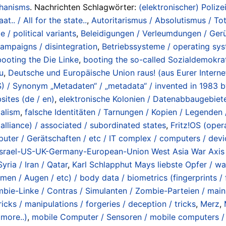
chanisms
. Nachrichten Schlagwörter:
(elektronischer) Polizei
at.. / All for the state..
,
Autoritarismus / Absolutismus / Tota
e / political variants
,
Beleidigungen / Verleumdungen / Gerü
 campaigns / disintegration
,
Betriebssysteme / operating sy
booting the Die Linke
,
booting the so-called Sozialdemokra
u
,
Deutsche und Europäische Union raus! (aus Eurer Intern
/ Synonym „Metadaten“ / „metadata“ / invented in 1983 by
ites (de / en)
,
elektronische Kolonien / Datenabbaugebiete 
dalism
,
falsche Identitäten / Tarnungen / Kopien / Legenden / 
alliance) / associated / subordinated states
,
Fritz!OS (oper
ter / Gerätschaften / etc / IT complex / computers / devi
Israel-US-UK-Germany-European-Union West Asia War Axis /
yria / Iran / Qatar
,
Karl Schlapphut Mays liebste Opfer / wahre
en / Augen / etc) / body data / biometrics (fingerprints / f
ie-Linke / Contras / Simulanten / Zombie-Parteien / mainstr
cks / manipulations / forgeries / deception / tricks
,
Merz
,
more..)
,
mobile Computer / Sensoren / mobile computers / 