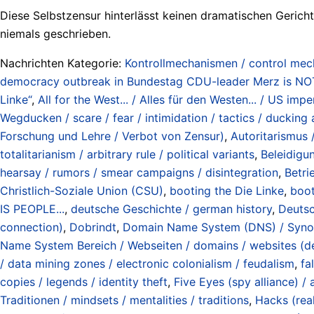
Diese Selbstzensur hinterlässt keinen dramatischen Gerich
niemals geschrieben.
Nachrichten Kategorie:
Kontrollmechanismen / control me
democracy outbreak in Bundestag CDU-leader Merz is NOT be
Linke“
,
All for the West... / Alles für den Westen... / US imp
Wegducken / scare / fear / intimidation / tactics / ducking
Forschung und Lehre / Verbot von Zensur)
,
Autoritarismus /
totalitarianism / arbitrary rule / political variants
,
Beleidigu
hearsay / rumors / smear campaigns / disintegration
,
Betri
Christlich-Soziale Union (CSU)
,
booting the Die Linke
,
boot
IS PEOPLE...
,
deutsche Geschichte / german history
,
Deutsc
connection)
,
Dobrindt
,
Domain Name System (DNS) / Synony
Name System Bereich / Webseiten / domains / websites (de
/ data mining zones / electronic colonialism / feudalism
,
fa
copies / legends / identity theft
,
Five Eyes (spy alliance) /
Traditionen / mindsets / mentalities / traditions
,
Hacks (real 