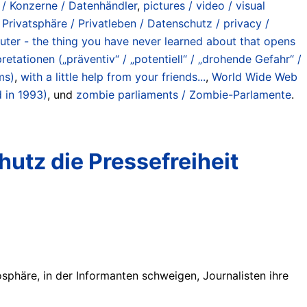
er / Konzerne / Datenhändler
,
pictures / video / visual
,
Privatsphäre / Privatleben / Datenschutz / privacy /
uter - the thing you have never learned about that opens
etationen („präventiv“ / „potentiell“ / „drohende Gefahr“ /
ms)
,
with a little help from your friends...
,
World Wide Web
d in 1993)
, und
zombie parliaments / Zombie-Parlamente
.
tz die Pressefreiheit
osphäre, in der Informanten schweigen, Journalisten ihre