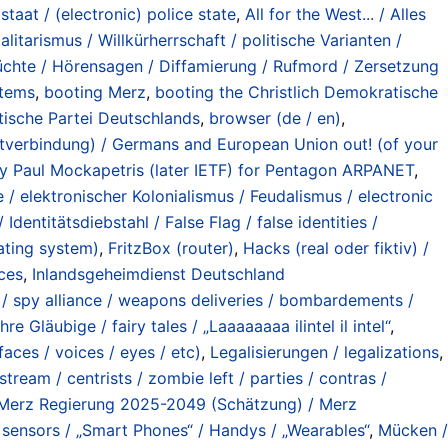
staat / (electronic) police state
,
All for the West... / Alles
litarismus / Willkürherrschaft / politische Varianten /
chte / Hörensagen / Diffamierung / Rufmord / Zersetzung
stems
,
booting Merz
,
booting the Christlich Demokratische
tische Partei Deutschlands
,
browser (de / en)
,
etverbindung) / Germans and European Union out! (of your
 Paul Mockapetris (later IETF) for Pentagon ARPANET
,
/ elektronischer Kolonialismus / Feudalismus / electronic
Identitätsdiebstahl / False Flag / false identities /
ating system)
,
FritzBox (router)
,
Hacks (real oder fiktiv) /
ces
,
Inlandsgeheimdienst Deutschland
 spy alliance / weapons deliveries / bombardements /
 Gläubige / fairy tales / „Laaaaaaaa ilintel il intel“
,
aces / voices / eyes / etc)
,
Legalisierungen / legalizations
,
eam / centrists / zombie left / parties / contras /
Merz Regierung 2025-2049 (Schätzung) / Merz
sensors / „Smart Phones“ / Handys / „Wearables“
,
Mücken /