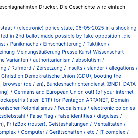
 beschlagnahmten Drucker. Die Geschichte wird einfach
staat / (electronic) police state
,
06-05-2025 in a shocking
ed in 2nd ballot made possible by fake opposition „die
st / Panikmache / Einschüchterung / Taktiken /
 Meinung Meinungsäußerung Presse Kunst Wissenschaft
he Varianten / authoritarianism / absolutism /
 / Rufmord / Zersetzung / insults / slander / allegations /
 Christlich Demokratische Union (CDU)
,
booting the
s
,
browser (de / en)
,
Bundesnachrichtendienst (BND)
,
DATA
ung) / Germans and European Union out! (of your internet
ockapetris (later IETF) for Pentagon ARPANET
,
Domain
onischer Kolonialismus / Feudalismus / electronic colonies
diebstahl / False Flag / false identities / disguises /
m)
,
FritzBox (router)
,
Geisteshaltungen / Mentalitäten /
omplex / Computer / Gerätschaften / etc / IT complex /