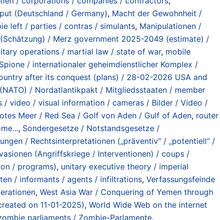
tien / corporations / companies / contractors
,
liput (Deutschland / Germany)
,
Macht der Gewohnheit /
 left / parties / contras / simulants
,
Manipulationen /
(Schätzung) / Merz government 2025-2049 (estimate) /
tary operations / martial law / state of war
,
mobile
 Spione / internationaler geheimdienstlicher Komplex /
 country after its conquest (plans) / 28-02-2026 USA and
 (NATO) / Nordatlantikpakt / Mitgliedsstaaten / member
s / video / visual information / cameras / Bilder / Video /
otes Meer / Red Sea / Golf von Aden / Gulf of Aden
,
router
me...
,
Sondergesetze / Notstandsgesetze /
ngen / Rechtsinterpretationen („präventiv“ / „potentiell“ /
vasionen (Angriffskriege / Interventionen) / coups /
ion / programs)
,
unitary executive theory / imperial
en / informants / agents / infiltrations
,
Verfassungsfeinde
erationen
,
West Asia War / Conquering of Yemen through
 created on 11-01-2025)
,
World Wide Web on the internet
zombie parliaments / Zombie-Parlamente
.