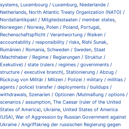
systems
,
Luxembourg / Luxemburg
,
Niederlande /
Netherlands
,
North Atlantic Treaty Organization (NATO) /
Nordatlantikpakt / Mitgliedsstaaten / member states
,
Norwegen / Norway
,
Polen / Poland
,
Portugal
,
Rechenschaftspflicht / Verantwortung / Risiken /
accountability / responsibility / risks
,
Rishi Sunak
,
Rumänien / Romania
,
Schweden / Sweden
,
Staat
(Machthaber / Regime / Regierungen / Struktur /
Exekutive) / state (rulers / regimes / governments /
structure / executive branch)
,
Stationierung / Abzug /
Rückzug von Militär / Milizen / Polizei / military / militias /
agents / police) transfer / deployments / buildups /
withdrawals
,
Szenarien / Optionen /Mutmaßung / options /
scenarios / assumption
,
The Caesar (ruler of the United
States of America)
,
Ukraine
,
United States of America
(USA)
,
War of Aggression by Russian Government against
Ukraine / Angriffskrieg der russischen Regierung gegen