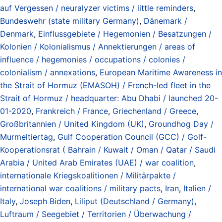
auf Vergessen / neuralyzer victims / little reminders
,
Bundeswehr (state military Germany)
,
Dänemark /
Denmark
,
Einflussgebiete / Hegemonien / Besatzungen /
Kolonien / Kolonialismus / Annektierungen / areas of
influence / hegemonies / occupations / colonies /
colonialism / annexations
,
European Maritime Awareness in
the Strait of Hormuz (EMASOH) / French-led fleet in the
Strait of Hormuz / headquarter: Abu Dhabi / launched 20-
01-2020
,
Frankreich / France
,
Griechenland / Greece
,
Großbritannien / United Kingdom (UK)
,
Groundhog Day /
Murmeltiertag
,
Gulf Cooperation Council (GCC) / Golf-
Kooperationsrat ( Bahrain / Kuwait / Oman / Qatar / Saudi
Arabia / United Arab Emirates (UAE) / war coalition
,
internationale Kriegskoalitionen / Militärpakte /
international war coalitions / military pacts
,
Iran
,
Italien /
Italy
,
Joseph Biden
,
Liliput (Deutschland / Germany)
,
Luftraum / Seegebiet / Territorien / Überwachung /