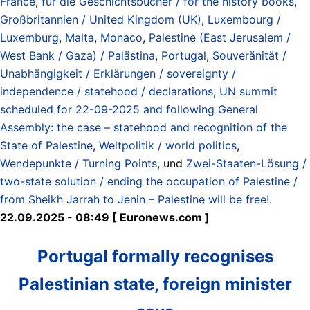
France
,
für die Geschichtsbücher / for the history books
,
Großbritannien / United Kingdom (UK)
,
Luxembourg /
Luxemburg
,
Malta
,
Monaco
,
Palestine (East Jerusalem /
West Bank / Gaza) / Palästina
,
Portugal
,
Souveränität /
Unabhängigkeit / Erklärungen / sovereignty /
independence / statehood / declarations
,
UN summit
scheduled for 22-09-2025 and following General
Assembly: the case – statehood and recognition of the
State of Palestine
,
Weltpolitik / world politics
,
Wendepunkte / Turning Points
, und
Zwei-Staaten-Lösung /
two-state solution / ending the occupation of Palestine /
from Sheikh Jarrah to Jenin – Palestine will be free!
.
22.09.2025 - 08:49 [ Euronews.com ]
Portugal formally recognises
Palestinian state, foreign minister