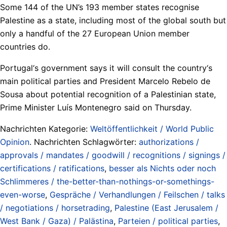
Some 144 of the UN’s 193 member states recognise
Palestine as a state, including most of the global south but
only a handful of the 27 European Union member
countries do.
Portugal‘s government says it will consult the country‘s
main political parties and President Marcelo Rebelo de
Sousa about potential recognition of a Palestinian state,
Prime Minister Luís Montenegro said on Thursday.
Nachrichten Kategorie:
Weltöffentlichkeit / World Public
Opinion
. Nachrichten Schlagwörter:
authorizations /
approvals / mandates / goodwill / recognitions / signings /
certifications / ratifications
,
besser als Nichts oder noch
Schlimmeres / the-better-than-nothings-or-somethings-
even-worse
,
Gespräche / Verhandlungen / Feilschen / talks
/ negotiations / horsetrading
,
Palestine (East Jerusalem /
West Bank / Gaza) / Palästina
,
Parteien / political parties
,