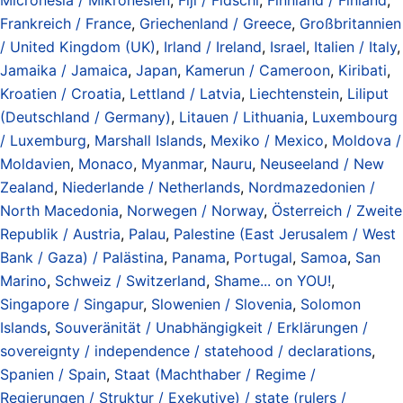
Frankreich / France
,
Griechenland / Greece
,
Großbritannien
/ United Kingdom (UK)
,
Irland / Ireland
,
Israel
,
Italien / Italy
,
Jamaika / Jamaica
,
Japan
,
Kamerun / Cameroon
,
Kiribati
,
Kroatien / Croatia
,
Lettland / Latvia
,
Liechtenstein
,
Liliput
(Deutschland / Germany)
,
Litauen / Lithuania
,
Luxembourg
/ Luxemburg
,
Marshall Islands
,
Mexiko / Mexico
,
Moldova /
Moldavien
,
Monaco
,
Myanmar
,
Nauru
,
Neuseeland / New
Zealand
,
Niederlande / Netherlands
,
Nordmazedonien /
North Macedonia
,
Norwegen / Norway
,
Österreich / Zweite
Republik / Austria
,
Palau
,
Palestine (East Jerusalem / West
Bank / Gaza) / Palästina
,
Panama
,
Portugal
,
Samoa
,
San
Marino
,
Schweiz / Switzerland
,
Shame... on YOU!
,
Singapore / Singapur
,
Slowenien / Slovenia
,
Solomon
Islands
,
Souveränität / Unabhängigkeit / Erklärungen /
sovereignty / independence / statehood / declarations
,
Spanien / Spain
,
Staat (Machthaber / Regime /
Regierungen / Struktur / Exekutive) / state (rulers /