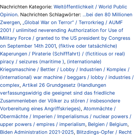
Nachrichten Kategorie:
Weltöffentlichkeit / World Public
Opinion
. Nachrichten Schlagwörter:
...bei den 80 Millionen
Zwergen
,
„Global War on Terror“ / Terrorkrieg / AUMF
2001 / unlimited neverending Authorization for Use of
Military Force / granted to the US president by Congress
on September 14th 2001
,
(fiktive oder tatsächliche)
Kaperungen / Piraterie (Schifffahrt) / (fictitious or real)
piracy / seizures (maritime )
,
(internationale)
Kriegsmaschine / Bettler / Lobby / Industrien / Komplex /
(international) war machine / beggars / lobby / industries /
complex
,
Artikel 26 Grundgesetz (Handlungen
verfassungswidrig die geeignet sind das friedliche
Zusammenleben der Völker zu stören / insbesondere
Vorbereitung eines Angriffskrieges)
,
Atommächte /
Obermächte / Imperien / Imperialismus / nuclear powers /
upper powers / empires / imperialism
,
Belgien / Belgium
,
Biden Administration 2021-2025
,
Blitzdings-Opfer / Recht