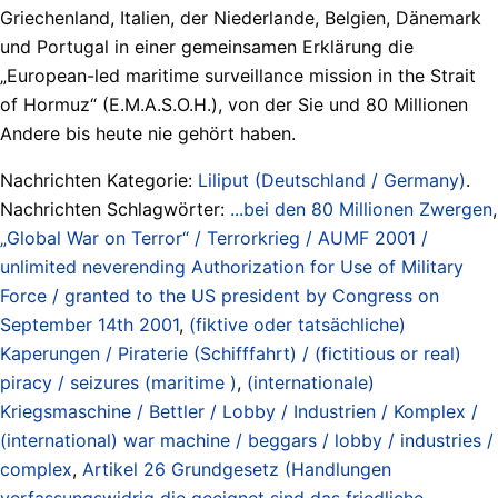
Griechenland, Italien, der Niederlande, Belgien, Dänemark
und Portugal in einer gemeinsamen Erklärung die
„European-led maritime surveillance mission in the Strait
of Hormuz“ (E.M.A.S.O.H.), von der Sie und 80 Millionen
Andere bis heute nie gehört haben.
Nachrichten Kategorie:
Liliput (Deutschland / Germany)
.
Nachrichten Schlagwörter:
...bei den 80 Millionen Zwergen
,
„Global War on Terror“ / Terrorkrieg / AUMF 2001 /
unlimited neverending Authorization for Use of Military
Force / granted to the US president by Congress on
September 14th 2001
,
(fiktive oder tatsächliche)
Kaperungen / Piraterie (Schifffahrt) / (fictitious or real)
piracy / seizures (maritime )
,
(internationale)
Kriegsmaschine / Bettler / Lobby / Industrien / Komplex /
(international) war machine / beggars / lobby / industries /
complex
,
Artikel 26 Grundgesetz (Handlungen
verfassungswidrig die geeignet sind das friedliche