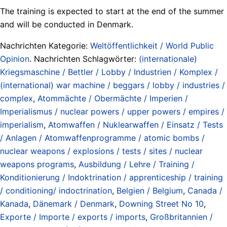
The training is expected to start at the end of the summer
and will be conducted in Denmark.
Nachrichten Kategorie:
Weltöffentlichkeit / World Public
Opinion
. Nachrichten Schlagwörter:
(internationale)
Kriegsmaschine / Bettler / Lobby / Industrien / Komplex /
(international) war machine / beggars / lobby / industries /
complex
,
Atommächte / Obermächte / Imperien /
Imperialismus / nuclear powers / upper powers / empires /
imperialism
,
Atomwaffen / Nuklearwaffen / Einsatz / Tests
/ Anlagen / Atomwaffenprogramme / atomic bombs /
nuclear weapons / explosions / tests / sites / nuclear
weapons programs
,
Ausbildung / Lehre / Training /
Konditionierung / Indoktrination / apprenticeship / training
/ conditioning/ indoctrination
,
Belgien / Belgium
,
Canada /
Kanada
,
Dänemark / Denmark
,
Downing Street No 10
,
Exporte / Importe / exports / imports
,
Großbritannien /