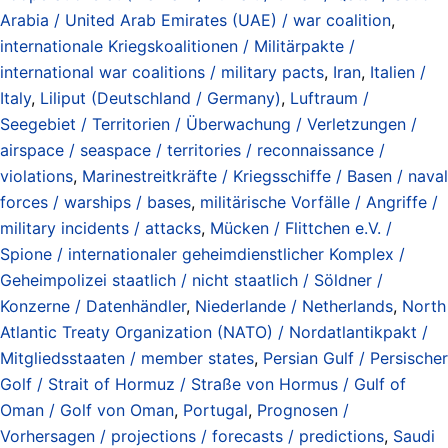
Arabia / United Arab Emirates (UAE) / war coalition
,
internationale Kriegskoalitionen / Militärpakte /
international war coalitions / military pacts
,
Iran
,
Italien /
Italy
,
Liliput (Deutschland / Germany)
,
Luftraum /
Seegebiet / Territorien / Überwachung / Verletzungen /
airspace / seaspace / territories / reconnaissance /
violations
,
Marinestreitkräfte / Kriegsschiffe / Basen / naval
forces / warships / bases
,
militärische Vorfälle / Angriffe /
military incidents / attacks
,
Mücken / Flittchen e.V. /
Spione / internationaler geheimdienstlicher Komplex /
Geheimpolizei staatlich / nicht staatlich / Söldner /
Konzerne / Datenhändler
,
Niederlande / Netherlands
,
North
Atlantic Treaty Organization (NATO) / Nordatlantikpakt /
Mitgliedsstaaten / member states
,
Persian Gulf / Persischer
Golf / Strait of Hormuz / Straße von Hormus / Gulf of
Oman / Golf von Oman
,
Portugal
,
Prognosen /
Vorhersagen / projections / forecasts / predictions
,
Saudi