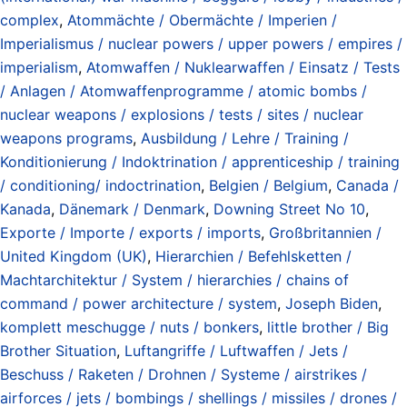
complex
,
Atommächte / Obermächte / Imperien /
Imperialismus / nuclear powers / upper powers / empires /
imperialism
,
Atomwaffen / Nuklearwaffen / Einsatz / Tests
/ Anlagen / Atomwaffenprogramme / atomic bombs /
nuclear weapons / explosions / tests / sites / nuclear
weapons programs
,
Ausbildung / Lehre / Training /
Konditionierung / Indoktrination / apprenticeship / training
/ conditioning/ indoctrination
,
Belgien / Belgium
,
Canada /
Kanada
,
Dänemark / Denmark
,
Downing Street No 10
,
Exporte / Importe / exports / imports
,
Großbritannien /
United Kingdom (UK)
,
Hierarchien / Befehlsketten /
Machtarchitektur / System / hierarchies / chains of
command / power architecture / system
,
Joseph Biden
,
komplett meschugge / nuts / bonkers
,
little brother / Big
Brother Situation
,
Luftangriffe / Luftwaffen / Jets /
Beschuss / Raketen / Drohnen / Systeme / airstrikes /
airforces / jets / bombings / shellings / missiles / drones /