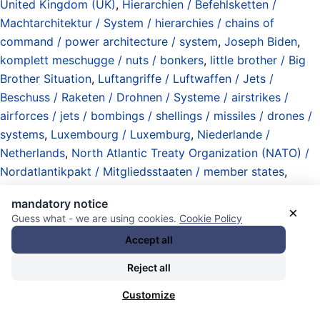
United Kingdom (UK)
,
Hierarchien / Befehlsketten /
Machtarchitektur / System / hierarchies / chains of
command / power architecture / system
,
Joseph Biden
,
komplett meschugge / nuts / bonkers
,
little brother / Big
Brother Situation
,
Luftangriffe / Luftwaffen / Jets /
Beschuss / Raketen / Drohnen / Systeme / airstrikes /
airforces / jets / bombings / shellings / missiles / drones /
systems
,
Luxembourg / Luxemburg
,
Niederlande /
Netherlands
,
North Atlantic Treaty Organization (NATO) /
Nordatlantikpakt / Mitgliedsstaaten / member states
,
Norwegen / Norway
,
Polen / Poland
,
Portugal
,
mandatory notice
Rechenschaftspflicht / Verantwortung / Risiken /
×
Guess what - we are using cookies.
Cookie Policy
accountability / responsibility / risks
,
Rishi Sunak
,
Accept all
Rumänien / Romania
,
Schweden / Sweden
,
Staat
(Machthaber / Regime / Regierungen / Struktur /
Reject all
Exekutive) / state (rulers / regimes / governments /
Customize
structure / executive branch)
,
Stationierung / Abzug /
Rückzug von Militär / Milizen / Polizei / military / militias /