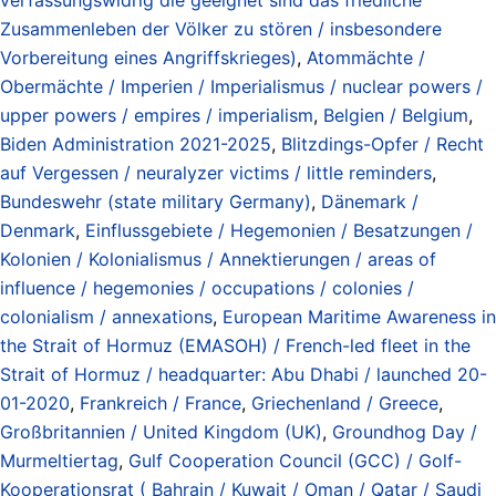
Zusammenleben der Völker zu stören / insbesondere
Vorbereitung eines Angriffskrieges)
,
Atommächte /
Obermächte / Imperien / Imperialismus / nuclear powers /
upper powers / empires / imperialism
,
Belgien / Belgium
,
Biden Administration 2021-2025
,
Blitzdings-Opfer / Recht
auf Vergessen / neuralyzer victims / little reminders
,
Bundeswehr (state military Germany)
,
Dänemark /
Denmark
,
Einflussgebiete / Hegemonien / Besatzungen /
Kolonien / Kolonialismus / Annektierungen / areas of
influence / hegemonies / occupations / colonies /
colonialism / annexations
,
European Maritime Awareness in
the Strait of Hormuz (EMASOH) / French-led fleet in the
Strait of Hormuz / headquarter: Abu Dhabi / launched 20-
01-2020
,
Frankreich / France
,
Griechenland / Greece
,
Großbritannien / United Kingdom (UK)
,
Groundhog Day /
Murmeltiertag
,
Gulf Cooperation Council (GCC) / Golf-
Kooperationsrat ( Bahrain / Kuwait / Oman / Qatar / Saudi