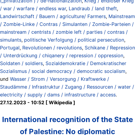
(„privatization“) / de-nationalization
,
Krieg / endloser Krieg
/ war / warfare / endless war
,
Landraub / land theft
,
Landwirtschaft / Bauern / agriculture/ Farmers
,
Mainstream
/ Zombie-Linke / Contras / Simulanten / Zombie-Parteien /
mainstream / centrists / zombie left / parties / contras /
simulants
,
politische Verfolgung / political persecution
,
Portugal
,
Revolutionen / revolutions
,
Schikane / Repression
/ Unterdrückung / chiqanery / repression / oppression
,
Soldaten / soldiers
,
Sozialdemokratie / Demokratischer
Sozialismus / social democracy / democratic socialism
,
und
Wasser / Strom / Versorgung / Kraftwerke /
Staudämme / Infrastruktur / Zugang / Ressourcen / water /
electricity / supply / dams / infrastructure / access
.
27.12.2023 - 10:52 [ Wikipedia ]
International recognition of the State
of Palestine: No diplomatic