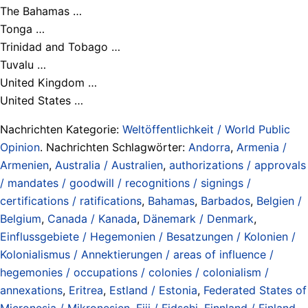
The Bahamas …
Tonga …
Trinidad and Tobago …
Tuvalu …
United Kingdom …
United States …
Nachrichten Kategorie:
Weltöffentlichkeit / World Public
Opinion
. Nachrichten Schlagwörter:
Andorra
,
Armenia /
Armenien
,
Australia / Australien
,
authorizations / approvals
/ mandates / goodwill / recognitions / signings /
certifications / ratifications
,
Bahamas
,
Barbados
,
Belgien /
Belgium
,
Canada / Kanada
,
Dänemark / Denmark
,
Einflussgebiete / Hegemonien / Besatzungen / Kolonien /
Kolonialismus / Annektierungen / areas of influence /
hegemonies / occupations / colonies / colonialism /
annexations
,
Eritrea
,
Estland / Estonia
,
Federated States of
Micronesia / Mikronesien
,
Fiji / Fidschi
,
Finnland / Finland
,