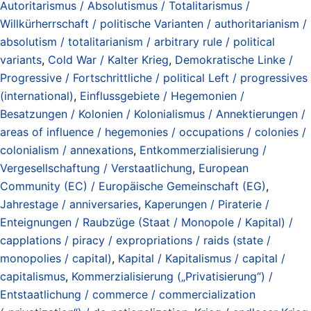
Autoritarismus / Absolutismus / Totalitarismus /
Willkürherrschaft / politische Varianten / authoritarianism /
absolutism / totalitarianism / arbitrary rule / political
variants
,
Cold War / Kalter Krieg
,
Demokratische Linke /
Progressive / Fortschrittliche / political Left / progressives
(international)
,
Einflussgebiete / Hegemonien /
Besatzungen / Kolonien / Kolonialismus / Annektierungen /
areas of influence / hegemonies / occupations / colonies /
colonialism / annexations
,
Entkommerzialisierung /
Vergesellschaftung / Verstaatlichung
,
European
Community (EC) / Europäische Gemeinschaft (EG)
,
Jahrestage / anniversaries
,
Kaperungen / Piraterie /
Enteignungen / Raubzüge (Staat / Monopole / Kapital) /
capplations / piracy / expropriations / raids (state /
monopolies / capital)
,
Kapital / Kapitalismus / capital /
capitalismus
,
Kommerzialisierung („Privatisierung“) /
Entstaatlichung / commerce / commercialization