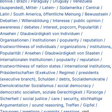
Bolivia / Brazil / Paraguay / Uruguay / Venezuela
(suspended)
,
Mittel- / Latein- / Südamerika / Central /
Latin / South America
,
öffentliche Meinung / Bewusstsein /
Debatten / Willensbildung / Interesse / public opinion /
awareness / debates / interest
,
popcorn
,
Popularität /
Ansehen / Glaubwürdigkeit von Individuen /
Organisationen / Institutionen / popularity / reputation /
trustworthiness of individuals / organizations / institutions
,
Popularität / Ansehen / Glaubwürdigkeit von Staaten /
internationalen Institutionen / popularity / reputation /
trustworthiness of nation states / international institutions
,
Präsidentschaften (Exekutive / Regime) / presidents
(executive branch)
,
Schulden / debts
,
Sozialdemokratie /
Demokratischer Sozialismus / social democracy /
democratic socialism
,
soziale Gerechtigkeit / Fürsorge /
Sicherheit / social justice / care / security
,
stichhaltige
Argumentation / sound reasoning
,
Treffen / Gipfel /
Tagungen / meetings / summits / sessions
, und