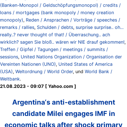
(Banken-Monopol / Geldschöpfungsmonopol) / credits /
loans / mortgages (bank monopoly / money creation
monopoly)
,
Reden / Ansprachen / Vorträge / speeches /
remarks / rallies
,
Schulden / debts
,
surprise surprise.. oh...
really..? never thought of that! / Überraschung.. ach
wirklich? sagen Sie bloß.. wären wir NIE drauf gekommen!
,
Treffen / Gipfel / Tagungen / meetings / summits /
sessions
,
United Nations Organization / Organisation der
Vereinten Nationen (UNO)
,
United States of America
(USA)
,
Weltordnung / World Order
, und
World Bank /
Weltbank
.
21.08.2023 - 09:07 [ Yahoo.com ]
Argentina‘s anti-establishment
candidate Milei engages IMF in
economic talks after shock primary