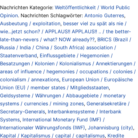
Nachrichten Kategorie:
Weltöffentlichkeit / World Public
Opinion
. Nachrichten Schlagwörter:
Antonio Guterres
,
Ausbeutung / exploitation
,
besser viel zu spät als nie /
wie...jetzt schon? / APPLAUS!! APPLAUS!! .. / the better-
late-than-nevers / what? NOW already??
,
BRICS (Brazil /
Russia / India / China / South Africa) association /
Staatenverband
,
Einflussgebiete / Hegemonien /
Besatzungen / Kolonien / Kolonialismus / Annektierungen /
areas of influence / hegemonies / occupations / colonies /
colonialism / annexations
,
European Union / Europäische
Union (EU) / member states / Mitgliedsstaaten
,
Geldsysteme / Währungen / Abbaugebiete / monetary
systems / currencies / mining zones
,
Generalsekretäre /
Secretary-Generals
,
Interbankensysteme / Interbank
Systems
,
International Monetary Fund (IMF) /
Internationaler Währungsfonds (IWF)
,
Johannisburg (city)
,
Kapital / Kapitalismus / capital / capitalismus
,
Kredite