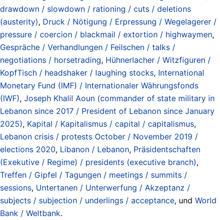
drawdown / slowdown / rationing / cuts / deletions
(austerity)
,
Druck / Nötigung / Erpressung / Wegelagerer /
pressure / coercion / blackmail / extortion / highwaymen
,
Gespräche / Verhandlungen / Feilschen / talks /
negotiations / horsetrading
,
Hühnerlacher / Witzfiguren /
KopfTisch / headshaker / laughing stocks
,
International
Monetary Fund (IMF) / Internationaler Währungsfonds
(IWF)
,
Joseph Khalil Aoun (commander of state military in
Lebanon since 2017 / President of Lebanon since January
2025)
,
Kapital / Kapitalismus / capital / capitalismus
,
Lebanon crisis / protests October / November 2019 /
elections 2020
,
Libanon / Lebanon
,
Präsidentschaften
(Exekutive / Regime) / presidents (executive branch)
,
Treffen / Gipfel / Tagungen / meetings / summits /
sessions
,
Untertanen / Unterwerfung / Akzeptanz /
subjects / subjection / underlings / acceptance
, und
World
Bank / Weltbank
.