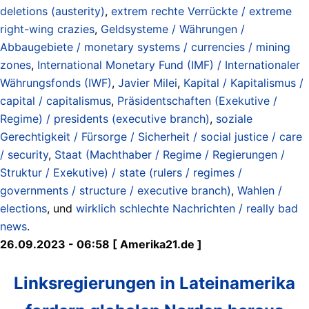
deletions (austerity)
,
extrem rechte Verrückte / extreme
right-wing crazies
,
Geldsysteme / Währungen /
Abbaugebiete / monetary systems / currencies / mining
zones
,
International Monetary Fund (IMF) / Internationaler
Währungsfonds (IWF)
,
Javier Milei
,
Kapital / Kapitalismus /
capital / capitalismus
,
Präsidentschaften (Exekutive /
Regime) / presidents (executive branch)
,
soziale
Gerechtigkeit / Fürsorge / Sicherheit / social justice / care
/ security
,
Staat (Machthaber / Regime / Regierungen /
Struktur / Exekutive) / state (rulers / regimes /
governments / structure / executive branch)
,
Wahlen /
elections
, und
wirklich schlechte Nachrichten / really bad
news
.
26.09.2023 - 06:58 [ Amerika21.de ]
Linksregierungen in Lateinamerika