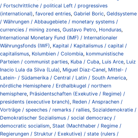
/ Fortschrittliche / political Left / progressives
(international)
,
favored entries
,
Gabriel Boric
,
Geldsysteme
/ Währungen / Abbaugebiete / monetary systems /
currencies / mining zones
,
Gustavo Petro
,
Honduras
,
International Monetary Fund (IMF) / Internationaler
Währungsfonds (IWF)
,
Kapital / Kapitalismus / capital /
capitalismus
,
Kolumbien / Colombia
,
kommunistische
Parteien / communist parties
,
Kuba / Cuba
,
Luis Arce
,
Luiz
Inacio Lula da Silva (Lula)
,
Miguel Diaz-Canel
,
Mittel- /
Latein- / Südamerika / Central / Latin / South America
,
nördliche Hemisphere / Erdhalbkugel / northern
hemisphere
,
Präsidentschaften (Exekutive / Regime) /
presidents (executive branch)
,
Reden / Ansprachen /
Vorträge / speeches / remarks / rallies
,
Sozialdemokratie /
Demokratischer Sozialismus / social democracy /
democratic socialism
,
Staat (Machthaber / Regime /
Regierungen / Struktur / Exekutive) / state (rulers /