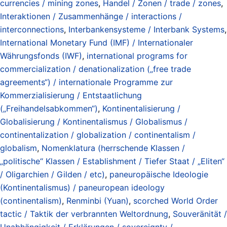
currencies / mining zones
,
Handel / Zonen / trade / zones
,
Interaktionen / Zusammenhänge / interactions /
interconnections
,
Interbankensysteme / Interbank Systems
,
International Monetary Fund (IMF) / Internationaler
Währungsfonds (IWF)
,
international programs for
commercialization / denationalization („free trade
agreements“) / internationale Programme zur
Kommerzialisierung / Entstaatlichung
(„Freihandelsabkommen“)
,
Kontinentalisierung /
Globalisierung / Kontinentalismus / Globalismus /
continentalization / globalization / continentalism /
globalism
,
Nomenklatura (herrschende Klassen /
„politische“ Klassen / Establishment / Tiefer Staat / „Eliten“
/ Oligarchien / Gilden / etc)
,
paneuropäische Ideologie
(Kontinentalismus) / paneuropean ideology
(continentalism)
,
Renminbi (Yuan)
,
scorched World Order
tactic / Taktik der verbrannten Weltordnung
,
Souveränität /
Unabhängigkeit / Erklärungen / sovereignty /