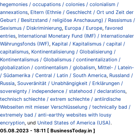
hegemonies / occupations / colonies / colonialism /
annexations
,
Eltern (Ethnie / Geschlecht / Ort und Zeit der
Geburt / Besitzstand / religiöse Anschauung) / Rassismus /
Sexismus / Diskriminierung
,
Europa / Europe
,
favored
entries
,
International Monetary Fund (IMF) / Internationaler
Währungsfonds (IWF)
,
Kapital / Kapitalismus / capital /
capitalismus
,
Kontinentalisierung / Globalisierung /
Kontinentalismus / Globalismus / continentalization /
globalization / continentalism / globalism
,
Mittel- / Latein-
/ Südamerika / Central / Latin / South America
,
Russland /
Russia
,
Souveränität / Unabhängigkeit / Erklärungen /
sovereignty / independence / statehood / declarations
,
technisch schlechte / extrem schlechte / antiirdische
Webseiten mit mieser Verschlüsselung / technically bad /
extremely bad / anti-earthly websites with lousy
encryption
, und
United States of America (USA)
.
05.08.2023 - 18:11 [ BusinessToday.in ]