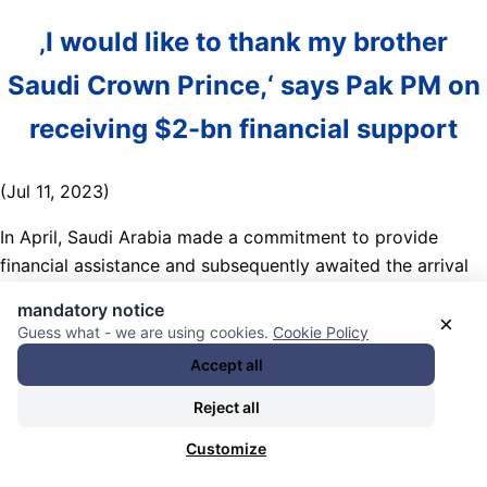
‚I would like to thank my brother
Saudi Crown Prince,‘ says Pak PM on
receiving $2-bn financial support
(Jul 11, 2023)
In April, Saudi Arabia made a commitment to provide
financial assistance and subsequently awaited the arrival
of the aid package from the International Monetary Fund
mandatory notice
(IMF) before depositing it into the State Bank of Pakistan.
×
Guess what - we are using cookies.
Cookie Policy
Accept all
This much-needed support will help bolster the central
bank‘s dwindling foreign exchange reserves, which had
Reject all
declined to a level barely sufficient to cover a month‘s
Customize
worth of regulated imports.