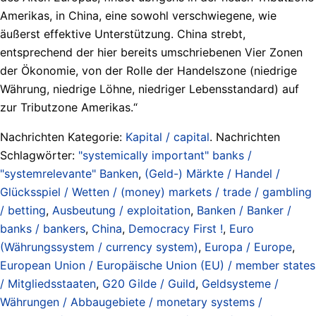
Amerikas, in China, eine sowohl verschwiegene, wie
äußerst effektive Unterstützung. China strebt,
entsprechend der hier bereits umschriebenen Vier Zonen
der Ökonomie, von der Rolle der Handelszone (niedrige
Währung, niedrige Löhne, niedriger Lebensstandard) auf
zur Tributzone Amerikas.“
Nachrichten Kategorie:
Kapital / capital
. Nachrichten
Schlagwörter:
"systemically important" banks /
"systemrelevante" Banken
,
(Geld-) Märkte / Handel /
Glücksspiel / Wetten / (money) markets / trade / gambling
/ betting
,
Ausbeutung / exploitation
,
Banken / Banker /
banks / bankers
,
China
,
Democracy First !
,
Euro
(Währungssystem / currency system)
,
Europa / Europe
,
European Union / Europäische Union (EU) / member states
/ Mitgliedsstaaten
,
G20 Gilde / Guild
,
Geldsysteme /
Währungen / Abbaugebiete / monetary systems /