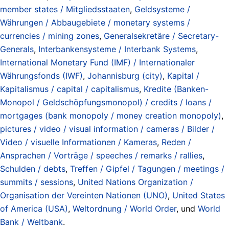
member states / Mitgliedsstaaten
,
Geldsysteme /
Währungen / Abbaugebiete / monetary systems /
currencies / mining zones
,
Generalsekretäre / Secretary-
Generals
,
Interbankensysteme / Interbank Systems
,
International Monetary Fund (IMF) / Internationaler
Währungsfonds (IWF)
,
Johannisburg (city)
,
Kapital /
Kapitalismus / capital / capitalismus
,
Kredite (Banken-
Monopol / Geldschöpfungsmonopol) / credits / loans /
mortgages (bank monopoly / money creation monopoly)
,
pictures / video / visual information / cameras / Bilder /
Video / visuelle Informationen / Kameras
,
Reden /
Ansprachen / Vorträge / speeches / remarks / rallies
,
Schulden / debts
,
Treffen / Gipfel / Tagungen / meetings /
summits / sessions
,
United Nations Organization /
Organisation der Vereinten Nationen (UNO)
,
United States
of America (USA)
,
Weltordnung / World Order
, und
World
Bank / Weltbank
.