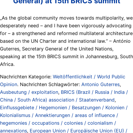
General) at 15th BRICS summit
„As the global community moves towards multipolarity, we
desperately need – and I have been vigorously advocating
for – a strengthened and reformed multilateral architecture
based on the UN Charter and international law.“ – António
Guterres, Secretary General of the United Nations,
speaking at the 15th BRICS summit in Johannesburg, South
Africa.
Nachrichten Kategorie:
Weltöffentlichkeit / World Public
Opinion
. Nachrichten Schlagwörter:
Antonio Guterres
,
Ausbeutung / exploitation
,
BRICS (Brazil / Russia / India /
China / South Africa) association / Staatenverband
,
Einflussgebiete / Hegemonien / Besatzungen / Kolonien /
Kolonialismus / Annektierungen / areas of influence /
hegemonies / occupations / colonies / colonialism /
annexations
,
European Union / Europäische Union (EU) /