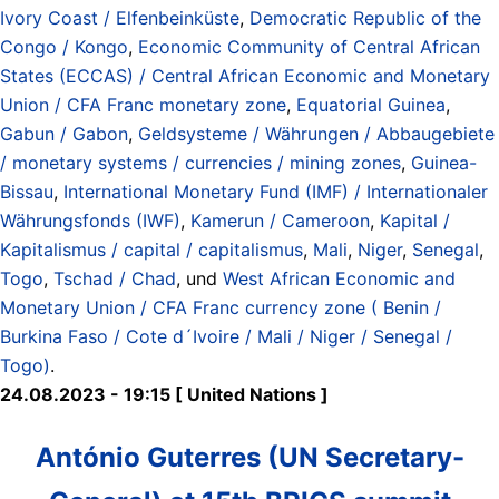
Ivory Coast / Elfenbeinküste
,
Democratic Republic of the
Congo / Kongo
,
Economic Community of Central African
States (ECCAS) / Central African Economic and Monetary
Union / CFA Franc monetary zone
,
Equatorial Guinea
,
Gabun / Gabon
,
Geldsysteme / Währungen / Abbaugebiete
/ monetary systems / currencies / mining zones
,
Guinea-
Bissau
,
International Monetary Fund (IMF) / Internationaler
Währungsfonds (IWF)
,
Kamerun / Cameroon
,
Kapital /
Kapitalismus / capital / capitalismus
,
Mali
,
Niger
,
Senegal
,
Togo
,
Tschad / Chad
, und
West African Economic and
Monetary Union / CFA Franc currency zone ( Benin /
Burkina Faso / Cote d´Ivoire / Mali / Niger / Senegal /
Togo)
.
24.08.2023 - 19:15 [ United Nations ]
António Guterres (UN Secretary-