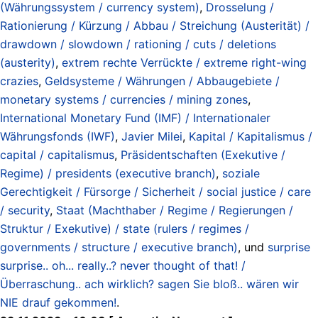
(Währungssystem / currency system)
,
Drosselung /
Rationierung / Kürzung / Abbau / Streichung (Austerität) /
drawdown / slowdown / rationing / cuts / deletions
(austerity)
,
extrem rechte Verrückte / extreme right-wing
crazies
,
Geldsysteme / Währungen / Abbaugebiete /
monetary systems / currencies / mining zones
,
International Monetary Fund (IMF) / Internationaler
Währungsfonds (IWF)
,
Javier Milei
,
Kapital / Kapitalismus /
capital / capitalismus
,
Präsidentschaften (Exekutive /
Regime) / presidents (executive branch)
,
soziale
Gerechtigkeit / Fürsorge / Sicherheit / social justice / care
/ security
,
Staat (Machthaber / Regime / Regierungen /
Struktur / Exekutive) / state (rulers / regimes /
governments / structure / executive branch)
, und
surprise
surprise.. oh... really..? never thought of that! /
Überraschung.. ach wirklich? sagen Sie bloß.. wären wir
NIE drauf gekommen!
.