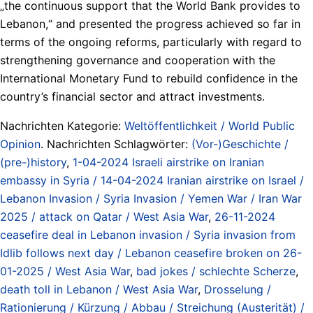
„the continuous support that the World Bank provides to
Lebanon,“ and presented the progress achieved so far in
terms of the ongoing reforms, particularly with regard to
strengthening governance and cooperation with the
International Monetary Fund to rebuild confidence in the
country’s financial sector and attract investments.
Nachrichten Kategorie:
Weltöffentlichkeit / World Public
Opinion
. Nachrichten Schlagwörter:
(Vor-)Geschichte /
(pre-)history
,
1-04-2024 Israeli airstrike on Iranian
embassy in Syria / 14-04-2024 Iranian airstrike on Israel /
Lebanon Invasion / Syria Invasion / Yemen War / Iran War
2025 / attack on Qatar / West Asia War
,
26-11-2024
ceasefire deal in Lebanon invasion / Syria invasion from
Idlib follows next day / Lebanon ceasefire broken on 26-
01-2025 / West Asia War
,
bad jokes / schlechte Scherze
,
death toll in Lebanon / West Asia War
,
Drosselung /
Rationierung / Kürzung / Abbau / Streichung (Austerität) /