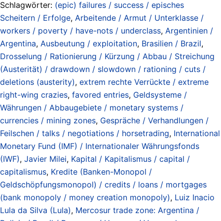
Schlagwörter:
(epic) failures / success / episches
Scheitern / Erfolge
,
Arbeitende / Armut / Unterklasse /
workers / poverty / have-nots / underclass
,
Argentinien /
Argentina
,
Ausbeutung / exploitation
,
Brasilien / Brazil
,
Drosselung / Rationierung / Kürzung / Abbau / Streichung
(Austerität) / drawdown / slowdown / rationing / cuts /
deletions (austerity)
,
extrem rechte Verrückte / extreme
right-wing crazies
,
favored entries
,
Geldsysteme /
Währungen / Abbaugebiete / monetary systems /
currencies / mining zones
,
Gespräche / Verhandlungen /
Feilschen / talks / negotiations / horsetrading
,
International
Monetary Fund (IMF) / Internationaler Währungsfonds
(IWF)
,
Javier Milei
,
Kapital / Kapitalismus / capital /
capitalismus
,
Kredite (Banken-Monopol /
Geldschöpfungsmonopol) / credits / loans / mortgages
(bank monopoly / money creation monopoly)
,
Luiz Inacio
Lula da Silva (Lula)
,
Mercosur trade zone: Argentina /