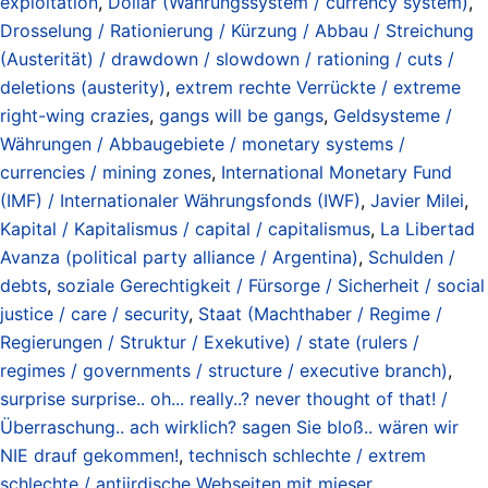
exploitation
,
Dollar (Währungssystem / currency system)
,
Drosselung / Rationierung / Kürzung / Abbau / Streichung
(Austerität) / drawdown / slowdown / rationing / cuts /
deletions (austerity)
,
extrem rechte Verrückte / extreme
right-wing crazies
,
gangs will be gangs
,
Geldsysteme /
Währungen / Abbaugebiete / monetary systems /
currencies / mining zones
,
International Monetary Fund
(IMF) / Internationaler Währungsfonds (IWF)
,
Javier Milei
,
Kapital / Kapitalismus / capital / capitalismus
,
La Libertad
Avanza (political party alliance / Argentina)
,
Schulden /
debts
,
soziale Gerechtigkeit / Fürsorge / Sicherheit / social
justice / care / security
,
Staat (Machthaber / Regime /
Regierungen / Struktur / Exekutive) / state (rulers /
regimes / governments / structure / executive branch)
,
surprise surprise.. oh... really..? never thought of that! /
Überraschung.. ach wirklich? sagen Sie bloß.. wären wir
NIE drauf gekommen!
,
technisch schlechte / extrem
schlechte / antiirdische Webseiten mit mieser