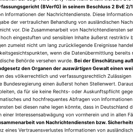
fassungsgericht (BVerfG) in seinem Beschluss 2 BvE 2/1
von Informationen der Nachrichtendienste. Diese Information
ßgabe der vertraulichen Behandlung von ausländischen Nachr
 nicht vor. Die Zusammenarbeit von Nachrichtendiensten set
och eingestuften und sensiblen Inhalte äußerst restriktiv bz
gen zumeist nicht um lang zurückliegende Ereignisse hand
eitsgesichtspunkten, wenn die Datenübermittlung bereits 
ndische Behörde versehen wurde.
Bei der Einschätzung auß
ndgesetz den Organen der
auswärtigen
Gewalt einen wei
n des völkerrechtlich und verfassungsrechtlich Zulässigen
ie Bundesregierung einen äußerst hohen Stellenwert. Daraus
iten, da für sie keine Rechts- oder Auskunftspflicht gege
ematisches und hochfrequentes Abfragen von Informationen
ensten bei diesen nahe legen könnte, dass in Deutschland 
einer Interessensabwägung von vornherein und in allen Fäl
n Zusammenarbeit von Nachrichtendiensten bzw. Sicherh
 eines Vertrauensverlustes Informationen von ausländische