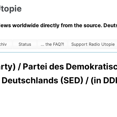
topie
News worldwide directly from the source. Deuts
chiv
Status
… the FAQ?!
Support Radio Utopie
party) / Partei des Demokrati
i Deutschlands (SED) / (in D