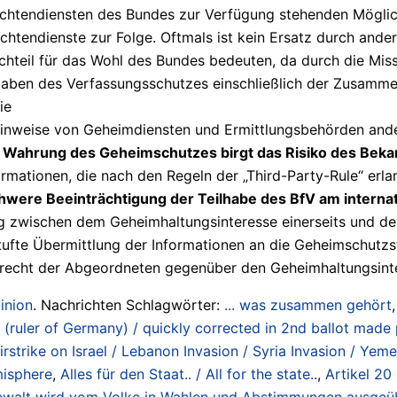
chtendiensten des Bundes zur Verfügung stehenden Möglic
ichtendienste zur Folge. Oftmals ist kein Ersatz durch and
hteil für das Wohl des Bundes bedeuten, da durch die Mis
ufgaben des Verfassungsschutzes einschließlich der Zusamm
ie
 Hinweise von Geheimdiensten und Ermittlungsbehörden ander
r Wahrung des Geheimschutzes birgt das Risiko des Bek
mationen, die nach den Regeln der „Third-Party-Rule“ erl
hwere Beeinträchtigung der Teilhabe des BfV am intern
 zwischen dem Geheimhaltungsinteresse einerseits und de
stufte Übermittlung der Informationen an die Geheimschutzs
recht der Abgeordneten gegenüber den Geheimhaltungsinte
inion
. Nachrichten Schlagwörter:
... was zusammen gehört
ruler of Germany) / quickly corrected in 2nd ballot made p
airstrike on Israel / Lebanon Invasion / Syria Invasion / Ye
emisphere
,
Alles für den Staat.. / All for the state..
,
Artikel 20
 Gewalt wird vom Volke in Wahlen und Abstimmungen ausgeü