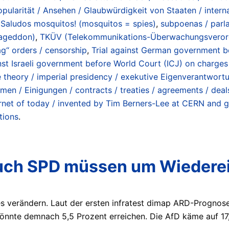
pularität / Ansehen / Glaubwürdigkeit von Staaten / internat
,
Saludos mosquitos! (mosquitos = spies)
,
subpoenas / parl
mageddon)
,
TKÜV (Telekommunikations-Überwachungsveror
ag“ orders / censorship
,
Trial against German government be
inst Israeli government before World Court (ICJ) on charge
e theory / imperial presidency / exekutive Eigenverantwort
en / Einigungen / contracts / treaties / agreements / deal
rnet of today / invented by Tim Berners-Lee at CERN and gi
tions
.
auch SPD müssen um Wiedere
es verändern. Laut der ersten infratest dimap ARD-Progno
 könnte demnach 5,5 Prozent erreichen. Die AfD käme auf 1