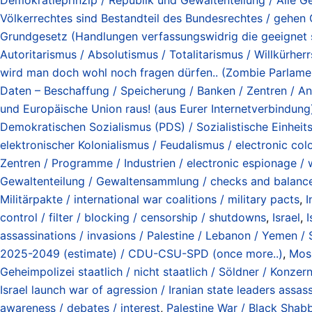
Völkerrechtes sind Bestandteil des Bundesrechtes / gehen
Grundgesetz (Handlungen verfassungswidrig die geeignet s
Autoritarismus / Absolutismus / Totalitarismus / Willkürherrsc
wird man doch wohl noch fragen dürfen.. (Zombie Parlamente 
Daten – Beschaffung / Speicherung / Banken / Zentren / Ana
und Europäische Union raus! (aus Eurer Internetverbindung
Demokratischen Sozialismus (PDS) / Sozialistische Einheit
elektronischer Kolonialismus / Feudalismus / electronic col
Zentren / Programme / Industrien / electronic espionage / wa
Gewaltenteilung / Gewaltensammlung / checks and balance
Militärpakte / international war coalitions / military pacts
,
I
control / filter / blocking / censorship / shutdowns
,
Israel
,
assassinations / invasions / Palestine / Lebanon / Yemen / S
2025-2049 (estimate) / CDU-CSU-SPD (once more..)
,
Moss
Geheimpolizei staatlich / nicht staatlich / Söldner / Konzer
Israel launch war of agression / Iranian state leaders assa
awareness / debates / interest
,
Palestine War / Black Shab