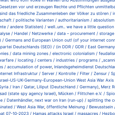
 Gesetzen vor und erzeugen Rechte und Pflichten unmittelb
ind das friedliche Zusammenleben der Völker zu stören / i
haft / politische Varianten / authoritarianism / absolutism / 
/ andere Statisten) / well..um.. we have a little question 
lyse / Handel / Netzwerke / data – procurement / storage /
) / Germans and European Union out! (of your internet con
spartei Deutschlands (SED) / (in DDR / GDR / East Germany
onies / data mining zones / electronic colonialism / feudali
rfare / locating / centers / industries / programs / „scannin
s / accumulation of power
,
Inlandsgeheimdienst Deutschla
nternet Infrastruktur / Server / Kontrolle / Filter / Zensur / 
Israel-US-UK-Germany-European-Union West Asia War Axis /
yria / Iran / Qatar
,
Liliput (Deutschland / Germany)
,
Merz R
ad (state spy agency Israel)
,
Mücken / Flittchen e.V. / Spi
ne / Datenhändler
,
next war on Iran (run-up) / splitting the
ssinated / West Asia War
,
öffentliche Meinung / Bewusstsein /
bat 07-10-2023 / Hamas attacks Israel / massacres / Hezb