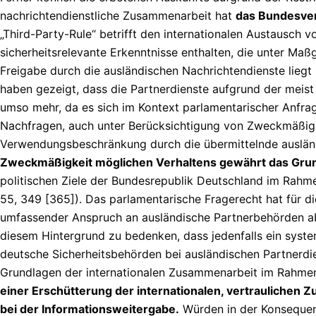
nachrichtendienstliche Zusammenarbeit hat
das Bundesver
„Third-Party-Rule“ betrifft den internationalen Austausch 
sicherheitsrelevante Erkenntnisse enthalten, die unter Ma
Freigabe durch die ausländischen Nachrichtendienste liegt
haben gezeigt, dass die Partnerdienste aufgrund der meist h
umso mehr, da es sich im Kontext parlamentarischer Anfra
Nachfragen, auch unter Berücksichtigung von Zweckmäßigk
Verwendungsbeschränkung durch die übermittelnde auslä
Zweckmäßigkeit möglichen Verhaltens gewährt das Gru
politischen Ziele der Bundesrepublik Deutschland im Rahme
55, 349 [365]). Das parlamentarische Fragerecht hat für d
umfassender Anspruch an ausländische Partnerbehörden able
diesem Hintergrund zu bedenken, dass jedenfalls ein syst
deutsche Sicherheitsbehörden bei ausländischen Partnerdi
Grundlagen der internationalen Zusammenarbeit im Rahmen 
einer Erschütterung der internationalen, vertrauliche
bei der Informationsweitergabe.
Würden in der Konsequenz