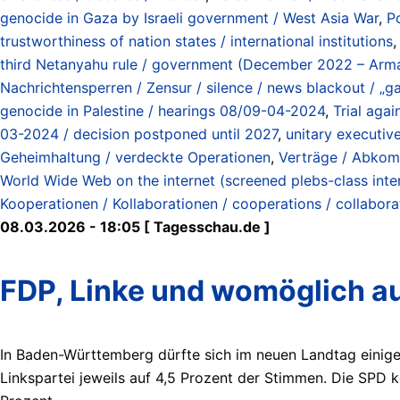
genocide in Gaza by Israeli government / West Asia War
,
Po
trustworthiness of nation states / international institutions
third Netanyahu rule / government (December 2022 – Ar
Nachrichtensperren / Zensur / silence / news blackout / „g
genocide in Palestine / hearings 08/09-04-2024
,
Trial aga
03-2024 / decision postponed until 2027
,
unitary executiv
Geheimhaltung / verdeckte Operationen
,
Verträge / Abkomm
World Wide Web on the internet (screened plebs-class inte
Kooperationen / Kollaborationen / cooperations / collabora
08.03.2026 - 18:05 [ Tagesschau.de ]
FDP, Linke und womöglich 
In Baden-Württemberg dürfte sich im neuen Landtag einig
Linkspartei jeweils auf 4,5 Prozent der Stimmen. Die SPD