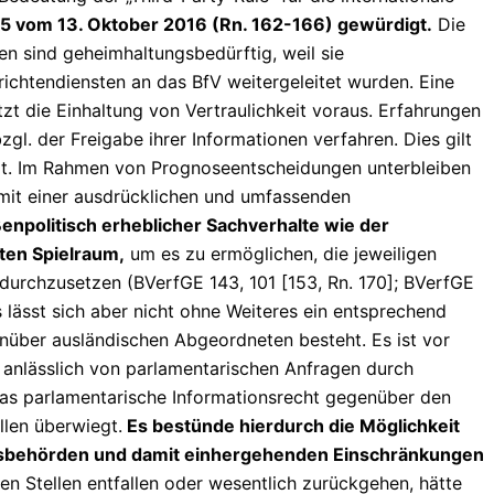
5 vom 13. Oktober 2016 (Rn. 162-166) gewürdigt.
Die
en sind geheimhaltungsbedürftig, weil sie
ichtendiensten an das BfV weitergeleitet wurden. Eine
zt die Einhaltung von Vertraulichkeit voraus. Erfahrungen
gl. der Freigabe ihrer Informationen verfahren. Dies gilt
elt. Im Rahmen von Prognoseentscheidungen unterbleiben
mit einer ausdrücklichen und umfassenden
enpolitisch erheblicher Sachverhalte wie der
ten Spielraum,
um es zu ermöglichen, die jeweiligen
 durchzusetzen (BVerfGE 143, 101 [153, Rn. 170]; BVerfGE
 lässt sich aber nicht ohne Weiteres ein entsprechend
nüber ausländischen Abgeordneten besteht. Es ist vor
 anlässlich von parlamentarischen Anfragen durch
das parlamentarische Informationsrecht gegenüber den
len überwiegt.
Es bestünde hierdurch die Möglichkeit
eitsbehörden und damit einhergehenden Einschränkungen
n Stellen entfallen oder wesentlich zurückgehen, hätte