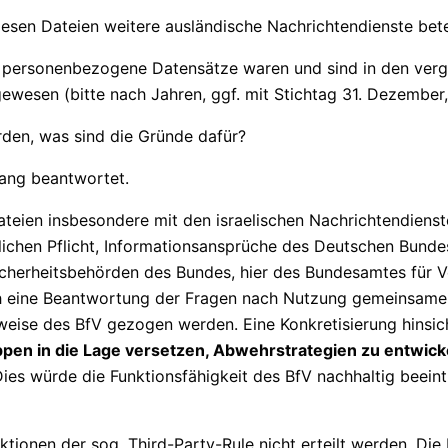
esen Dateien weitere ausländische Nachrichtendienste betei
e personenbezogene Datensätze waren und sind in den ver
ewesen (bitte nach Jahren, ggf. mit Stichtag 31. Dezember, 
den, was sind die Gründe dafür?
ang beantwortet.
ien insbesondere mit den israelischen Nachrichtendienste
lichen Pflicht, Informationsansprüche des Deutschen Bundes
herheitsbehörden des Bundes, hier des Bundesamtes für Ve
h eine Beantwortung der Fragen nach Nutzung gemeinsame
eise des BfV gezogen werden. Eine Konkretisierung hinsich
pen in die Lage versetzen, Abwehrstrategien zu entwic
ies würde die Funktionsfähigkeit des BfV nachhaltig beein
tionen der sog. Third-Party-Rule nicht erteilt werden. Die 