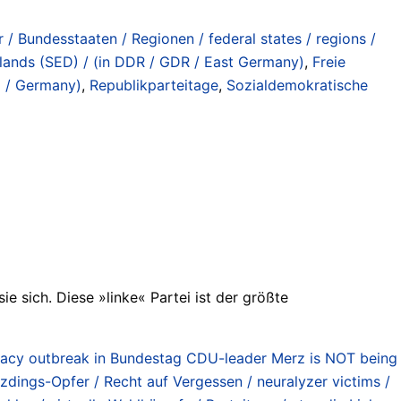
 / Bundesstaaten / Regionen / federal states / regions /
chlands (SED) / (in DDR / GDR / East Germany)
,
Freie
d / Germany)
,
Republikparteitage
,
Sozialdemokratische
ie sich. Diese »linke« Partei ist der größte
acy outbreak in Bundestag CDU-leader Merz is NOT being
tzdings-Opfer / Recht auf Vergessen / neuralyzer victims /