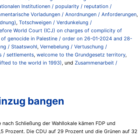
ionalen Institutionen / popularity / reputation /
amentarische Vorladungen / Anordnungen / Anforderungen
,
dnung)
,
Totschweigen / Verdunkelung /
fore World Court (ICJ) on charges of complicity of
s of genocide in Palestine / order on 26-01-2024 and 28-
ung / Staatswohl
,
Vernebelung / Vertuschung /
s / settlements
,
welcome to the Grundgesetz territory
,
fted to the world in 1993)
, und
Zusammenarbeit /
inzug bangen
se nach Schließung der Wahllokale kämen FDP und
7,5 Prozent. Die CDU auf 29 Prozent und die Grünen auf 32