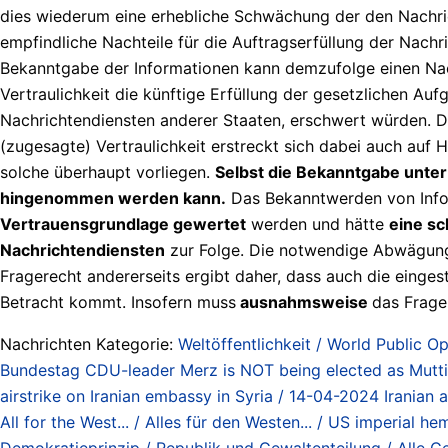
dies wiederum eine erhebliche Schwächung der den Nachri
empfindliche Nachteile für die Auftragserfüllung der Nachr
Bekanntgabe der Informationen kann demzufolge einen Nac
Vertraulichkeit die künftige Erfüllung der gesetzlichen A
Nachrichtendiensten anderer Staaten, erschwert würden. D
(zugesagte) Vertraulichkeit erstreckt sich dabei auch auf
solche überhaupt vorliegen.
Selbst die Bekanntgabe unte
hingenommen werden kann.
Das Bekanntwerden von Infor
Vertrauensgrundlage gewertet
werden und hätte
eine sc
Nachrichtendiensten
zur Folge. Die notwendige Abwägung
Fragerecht andererseits ergibt daher, dass auch die einge
Betracht kommt. Insofern muss
ausnahmsweise
das Frage
Nachrichten Kategorie:
Weltöffentlichkeit / World Public Op
Bundestag CDU-leader Merz is NOT being elected as Mutti (
airstrike on Iranian embassy in Syria / 14-04-2024 Iranian 
All for the West... / Alles für den Westen... / US imperial h
Demokratieprinzip / Republik und Gewaltenteilung / Alle