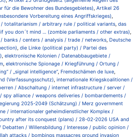
ar für die Bewohner des Bundesgebietes)
,
Artikel 26
nsbesondere Vorbereitung eines Angriffskrieges)
,
totalitarianism / arbitrary rule / political variants
,
das
if you don´t mind ... (zombie parliaments / other extras)
,
 banks / centers / analysis / trade / networks
,
Deutsche
nection)
,
die Linke (political party) / Partei des
)
,
elektronische Kolonien / Datenabbaugebiete /
sm
,
elektronische Spionage / Kriegführung / Ortung /
g“ / „signal intelligence“
,
Fremdschämen de luxe
,
nd (Verfassungsschutz)
,
internationale Kriegskoalitionen /
Sperren / Abschaltung / internet infrastructure / server /
 spy alliance / weapons deliveries / bombardements /
egierung 2025-2049 (Schätzung) / Merz government
one / internationaler geheimdienstlicher Komplex /
 country after its conquest (plans) / 28-02-2026 USA and
 Debatten / Willensbildung / Interesse / public opinion /
ollah attacks / bombings massacres ground invasion