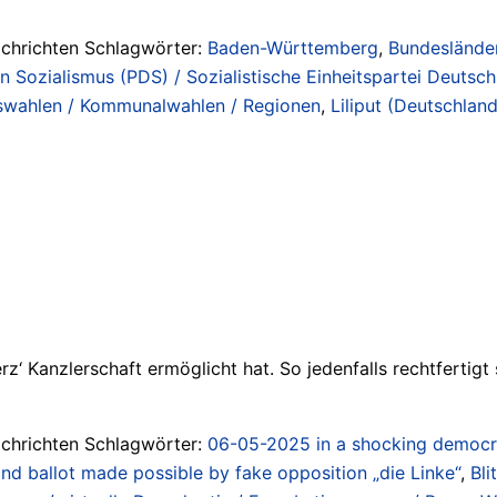
achrichten Schlagwörter:
Baden-Württemberg
,
Bundesländer
hen Sozialismus (PDS) / Sozialistische Einheitspartei Deuts
swahlen / Kommunalwahlen / Regionen
,
Liliput (Deutschlan
z‘ Kanzlerschaft ermöglicht hat. So jedenfalls rechtfertigt s
achrichten Schlagwörter:
06-05-2025 in a shocking democr
2nd ballot made possible by fake opposition „die Linke“
,
Bli