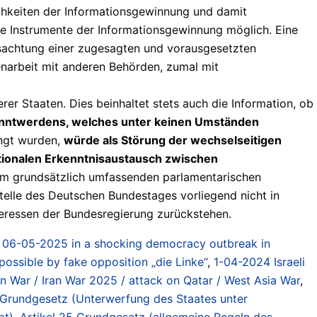
hkeiten der Informationsgewinnung und damit
ere Instrumente der Informationsgewinnung möglich. Eine
sachtung einer zugesagten und vorausgesetzten
enarbeit mit anderen Behörden, zumal mit
er Staaten. Dies beinhaltet stets auch die Information, ob
anntwerdens, welches unter keinen Umständen
angt wurden,
würde als Störung der wechselseitigen
ationalen Erkenntnisaustausch zwischen
m grundsätzlich umfassenden parlamentarischen
telle des Deutschen Bundestages vorliegend nicht in
ressen der Bundesregierung zurückstehen.
,
06-05-2025 in a shocking democracy outbreak in
ossible by fake opposition „die Linke“
,
1-04-2024 Israeli
men War / Iran War 2025 / attack on Qatar / West Asia War
,
 Grundgesetz (Unterwerfung des Staates unter
bt)
,
Artikel 25 Grundgesetz (allgemeine Regeln des