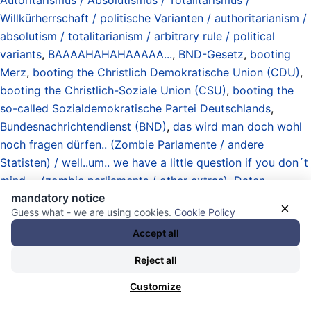
Willkürherrschaft / politische Varianten / authoritarianism /
absolutism / totalitarianism / arbitrary rule / political
variants
,
BAAAAHAHAHAAAAA...
,
BND-Gesetz
,
booting
Merz
,
booting the Christlich Demokratische Union (CDU)
,
booting the Christlich-Soziale Union (CSU)
,
booting the
so-called Sozialdemokratische Partei Deutschlands
,
Bundesnachrichtendienst (BND)
,
das wird man doch wohl
noch fragen dürfen.. (Zombie Parlamente / andere
Statisten) / well..um.. we have a little question if you don´t
mind ... (zombie parliaments / other extras)
,
Daten –
mandatory notice
Beschaffung / Speicherung / Banken / Zentren / Analyse /
×
Guess what - we are using cookies.
Cookie Policy
Handel / Netzwerke / data – procurement / storage /
Accept all
banks / centers / analysis / trade / networks
,
Demokratie-
Simulationen / virtuelle Demokratie / Fernabstimmungen /
Reject all
Proxy-Wahlen / virtuelle Wahlkämpfe / Parteitage / etc.
,
Customize
Deutsche und Europäische Union raus! (aus Eurer
Internetverbindung) / Germans and European Union out!