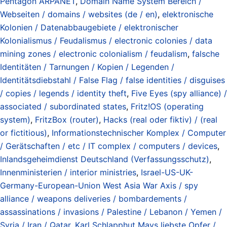
Pentagon ARPANET
,
Domain Name System Bereich /
Webseiten / domains / websites (de / en)
,
elektronische
Kolonien / Datenabbaugebiete / elektronischer
Kolonialismus / Feudalismus / electronic colonies / data
mining zones / electronic colonialism / feudalism
,
falsche
Identitäten / Tarnungen / Kopien / Legenden /
Identitätsdiebstahl / False Flag / false identities / disguises
/ copies / legends / identity theft
,
Five Eyes (spy alliance) /
associated / subordinated states
,
Fritz!OS (operating
system)
,
FritzBox (router)
,
Hacks (real oder fiktiv) / (real
or fictitious)
,
Informationstechnischer Komplex / Computer
/ Gerätschaften / etc / IT complex / computers / devices
,
Inlandsgeheimdienst Deutschland (Verfassungsschutz)
,
Innenministerien / interior ministries
,
Israel-US-UK-
Germany-European-Union West Asia War Axis / spy
alliance / weapons deliveries / bombardements /
assassinations / invasions / Palestine / Lebanon / Yemen /
Syria / Iran / Qatar
,
Karl Schlapphut Mays liebste Opfer /