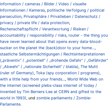
information / cameras / Bilder / Video / visuelle
Informationen / Kameras
,
politische Verfolgung / political
persecution
,
Privatsphäre / Privatleben / Datenschutz /
privacy / private life / data protection
,
Rechenschaftspflicht / Verantwortung / Risiken /
accountability / responsibility / risks
,
router - the thing you
have never learned about that opens every data-blood-
sucker on the planet the (back)door to your home...
,
staatliche Selbstermächtigungen / Rechtsinterpretationen
(„präventiv“ / „potentiell“ / „drohende Gefahr“ / „Gefährder“
/ „Abwehr“ / „nationale Sicherheit“ / blabla)
,
The Mutti
(ruler of Germany)
,
Toka (spy corporation / programs)
,
with a little help from your friends...
,
World Wide Web on
the internet (screened plebs-class internet of today /
invented by Tim Berners-Lee at CERN and gifted to the
world in 1993)
, und
zombie parliaments / Zombie-
Parlamente
.