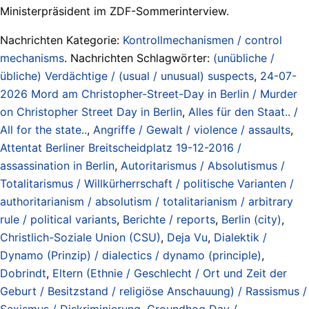
Ministerpräsident im ZDF-Sommerinterview.
Nachrichten Kategorie:
Kontrollmechanismen / control
mechanisms
. Nachrichten Schlagwörter:
(unübliche /
übliche) Verdächtige / (usual / unusual) suspects
,
24-07-
2026 Mord am Christopher-Street-Day in Berlin / Murder
on Christopher Street Day in Berlin
,
Alles für den Staat.. /
All for the state..
,
Angriffe / Gewalt / violence / assaults
,
Attentat Berliner Breitscheidplatz 19-12-2016 /
assassination in Berlin
,
Autoritarismus / Absolutismus /
Totalitarismus / Willkürherrschaft / politische Varianten /
authoritarianism / absolutism / totalitarianism / arbitrary
rule / political variants
,
Berichte / reports
,
Berlin (city)
,
Christlich-Soziale Union (CSU)
,
Deja Vu
,
Dialektik /
Dynamo (Prinzip) / dialectics / dynamo (principle)
,
Dobrindt
,
Eltern (Ethnie / Geschlecht / Ort und Zeit der
Geburt / Besitzstand / religiöse Anschauung) / Rassismus /
Sexismus / Diskriminierung
,
Groundhog Day /