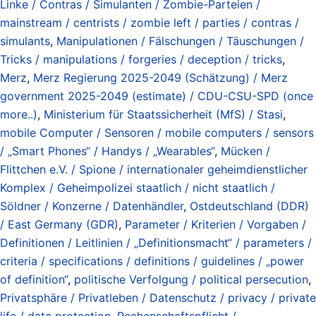
Linke / Contras / Simulanten / Zombie-Parteien /
mainstream / centrists / zombie left / parties / contras /
simulants
,
Manipulationen / Fälschungen / Täuschungen /
Tricks / manipulations / forgeries / deception / tricks
,
Merz
,
Merz Regierung 2025-2049 (Schätzung) / Merz
government 2025-2049 (estimate) / CDU-CSU-SPD (once
more..)
,
Ministerium für Staatssicherheit (MfS) / Stasi
,
mobile Computer / Sensoren / mobile computers / sensors
/ „Smart Phones“ / Handys / „Wearables“
,
Mücken /
Flittchen e.V. / Spione / internationaler geheimdienstlicher
Komplex / Geheimpolizei staatlich / nicht staatlich /
Söldner / Konzerne / Datenhändler
,
Ostdeutschland (DDR)
/ East Germany (GDR)
,
Parameter / Kriterien / Vorgaben /
Definitionen / Leitlinien / „Definitionsmacht“ / parameters /
criteria / specifications / definitions / guidelines / „power
of definition“
,
politische Verfolgung / political persecution
,
Privatsphäre / Privatleben / Datenschutz / privacy / private
life / data protection
,
Rechenschaftspflicht /