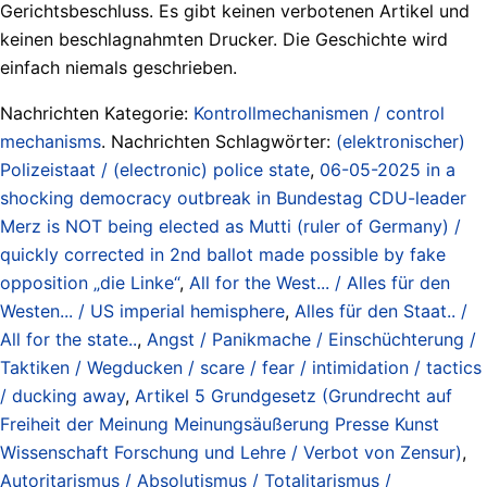
Gerichtsbeschluss. Es gibt keinen verbotenen Artikel und
keinen beschlagnahmten Drucker. Die Geschichte wird
einfach niemals geschrieben.
Nachrichten Kategorie:
Kontrollmechanismen / control
mechanisms
. Nachrichten Schlagwörter:
(elektronischer)
Polizeistaat / (electronic) police state
,
06-05-2025 in a
shocking democracy outbreak in Bundestag CDU-leader
Merz is NOT being elected as Mutti (ruler of Germany) /
quickly corrected in 2nd ballot made possible by fake
opposition „die Linke“
,
All for the West... / Alles für den
Westen... / US imperial hemisphere
,
Alles für den Staat.. /
All for the state..
,
Angst / Panikmache / Einschüchterung /
Taktiken / Wegducken / scare / fear / intimidation / tactics
/ ducking away
,
Artikel 5 Grundgesetz (Grundrecht auf
Freiheit der Meinung Meinungsäußerung Presse Kunst
Wissenschaft Forschung und Lehre / Verbot von Zensur)
,
Autoritarismus / Absolutismus / Totalitarismus /