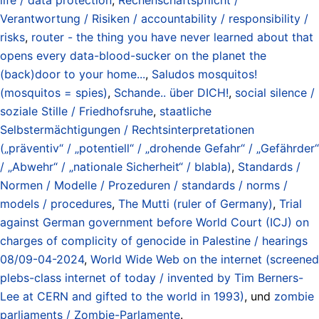
Verantwortung / Risiken / accountability / responsibility /
risks
,
router - the thing you have never learned about that
opens every data-blood-sucker on the planet the
(back)door to your home...
,
Saludos mosquitos!
(mosquitos = spies)
,
Schande.. über DICH!
,
social silence /
soziale Stille / Friedhofsruhe
,
staatliche
Selbstermächtigungen / Rechtsinterpretationen
(„präventiv“ / „potentiell“ / „drohende Gefahr“ / „Gefährder“
/ „Abwehr“ / „nationale Sicherheit“ / blabla)
,
Standards /
Normen / Modelle / Prozeduren / standards / norms /
models / procedures
,
The Mutti (ruler of Germany)
,
Trial
against German government before World Court (ICJ) on
charges of complicity of genocide in Palestine / hearings
08/09-04-2024
,
World Wide Web on the internet (screened
plebs-class internet of today / invented by Tim Berners-
Lee at CERN and gifted to the world in 1993)
, und
zombie
parliaments / Zombie-Parlamente
.