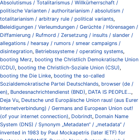
Absolutismus / Totalitarismus / Willkürherrschaft /
politische Varianten / authoritarianism / absolutism /
totalitarianism / arbitrary rule / political variants
,
Beleidigungen / Verleumdungen / Gerüchte / Hörensagen /
Diffamierung / Rufmord / Zersetzung / insults / slander /
allegations / hearsay / rumors / smear campaigns /
disintegration
,
Betriebssysteme / operating systems
,
booting Merz
,
booting the Christlich Demokratische Union
(CDU)
,
booting the Christlich-Soziale Union (CSU)
,
booting the Die Linke
,
booting the so-called
Sozialdemokratische Partei Deutschlands
,
browser (de /
en)
,
Bundesnachrichtendienst (BND)
,
DATA IS PEOPLE...
,
Deja Vu
,
Deutsche und Europäische Union raus! (aus Eurer
Internetverbindung) / Germans and European Union out!
(of your internet connection)
,
Dobrindt
,
Domain Name
System (DNS) / Synonym „Metadaten“ / „metadata“ /
invented in 1983 by Paul Mockapetris (later IETF) for