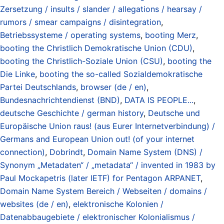
Zersetzung / insults / slander / allegations / hearsay /
rumors / smear campaigns / disintegration
,
Betriebssysteme / operating systems
,
booting Merz
,
booting the Christlich Demokratische Union (CDU)
,
booting the Christlich-Soziale Union (CSU)
,
booting the
Die Linke
,
booting the so-called Sozialdemokratische
Partei Deutschlands
,
browser (de / en)
,
Bundesnachrichtendienst (BND)
,
DATA IS PEOPLE...
,
deutsche Geschichte / german history
,
Deutsche und
Europäische Union raus! (aus Eurer Internetverbindung) /
Germans and European Union out! (of your internet
connection)
,
Dobrindt
,
Domain Name System (DNS) /
Synonym „Metadaten“ / „metadata“ / invented in 1983 by
Paul Mockapetris (later IETF) for Pentagon ARPANET
,
Domain Name System Bereich / Webseiten / domains /
websites (de / en)
,
elektronische Kolonien /
Datenabbaugebiete / elektronischer Kolonialismus /