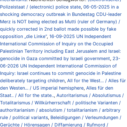
Polizeistaat / (electronic) police state
,
06-05-2025 in a
shocking democracy outbreak in Bundestag CDU-leader
Merz is NOT being elected as Mutti (ruler of Germany) /
quickly corrected in 2nd ballot made possible by fake
opposition „die Linke“
,
16-09-2025 UN Independent
International Commission of Inquiry on the Occupied
Palestinian Territory including East Jerusalem and Israel:
genocide in Gaza committed by Israeli government
,
23-
06-2026 UN Independent International Commission of
Inquiry: Israel continues to commit genocide in Palestine
deliberately targeting children
,
All for the West... / Alles für
den Westen... / US imperial hemisphere
,
Alles für den
Staat.. / All for the state..
,
Autoritarismus / Absolutismus /
Totalitarismus / Willkürherrschaft / politische Varianten /
authoritarianism / absolutism / totalitarianism / arbitrary
rule / political variants
,
Beleidigungen / Verleumdungen /
Gerüchte / Hörensagen / Diffamierung / Rufmord /