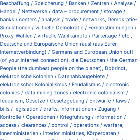
Beschaffung / Speicherung / Banken / Zentren / Analyse /
Handel / Netzwerke / data – procurement / storage /
banks / centers / analysis / trade / networks
,
Demokratie-
Simulationen / virtuelle Demokratie / Fernabstimmungen /
Proxy-Wahlen / virtuelle Wahlkämpfe / Parteitage / etc.
,
Deutsche und Europäische Union raus! (aus Eurer
Internetverbindung) / Germans and European Union out!
(of your internet connection)
,
die Deutschen / the German
People (the dumbest people on the planet)
,
Dobrindt
,
elektronische Kolonien / Datenabbaugebiete /
elektronischer Kolonialismus / Feudalismus / electronic
colonies / data mining zones / electronic colonialism /
feudalism
,
Gesetze / Gesetzgebung / Entwürfe / laws /
bills / legislation / drafts
,
Informationen / Zugang /
Kontrolle / Operationen / Kriegführung / information /
access / clearances / control / operations / warfare
,
Innenministerien / interior ministries
,
Körperdaten /