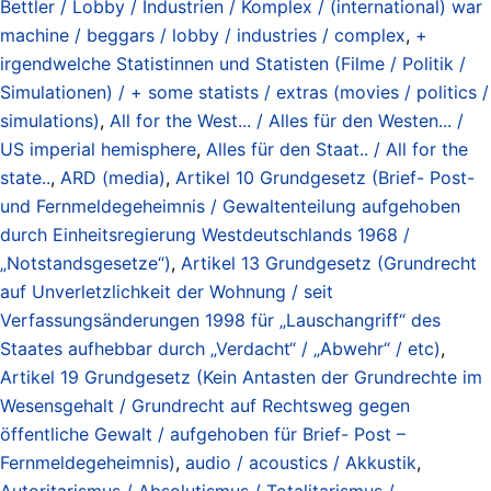
Bettler / Lobby / Industrien / Komplex / (international) war
machine / beggars / lobby / industries / complex
,
+
irgendwelche Statistinnen und Statisten (Filme / Politik /
Simulationen) / + some statists / extras (movies / politics /
simulations)
,
All for the West... / Alles für den Westen... /
US imperial hemisphere
,
Alles für den Staat.. / All for the
state..
,
ARD (media)
,
Artikel 10 Grundgesetz (Brief- Post-
und Fernmeldegeheimnis / Gewaltenteilung aufgehoben
durch Einheitsregierung Westdeutschlands 1968 /
„Notstandsgesetze“)
,
Artikel 13 Grundgesetz (Grundrecht
auf Unverletzlichkeit der Wohnung / seit
Verfassungsänderungen 1998 für „Lauschangriff“ des
Staates aufhebbar durch „Verdacht“ / „Abwehr“ / etc)
,
Artikel 19 Grundgesetz (Kein Antasten der Grundrechte im
Wesensgehalt / Grundrecht auf Rechtsweg gegen
öffentliche Gewalt / aufgehoben für Brief- Post –
Fernmeldegeheimnis)
,
audio / acoustics / Akkustik
,
Autoritarismus / Absolutismus / Totalitarismus /