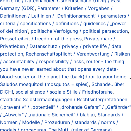
Konzerne / Datenhändler
,
Ostdeutschland (DDR) / East
Germany (GDR)
,
Parameter / Kriterien / Vorgaben /
Definitionen / Leitlinien / „Definitionsmacht“ / parameters /
criteria / specifications / definitions / guidelines / „power
of definition“
,
politische Verfolgung / political persecution
,
Pressefreiheit / freedom of the press
,
Privatsphäre /
Privatleben / Datenschutz / privacy / private life / data
protection
,
Rechenschaftspflicht / Verantwortung / Risiken
/ accountability / responsibility / risks
,
router - the thing
you have never learned about that opens every data-
blood-sucker on the planet the (back)door to your home...
,
Saludos mosquitos! (mosquitos = spies)
,
Schande.. über
DICH!
,
social silence / soziale Stille / Friedhofsruhe
,
staatliche Selbstermächtigungen / Rechtsinterpretationen
(„präventiv“ / „potentiell“ / „drohende Gefahr“ / „Gefährder“
/ „Abwehr“ / „nationale Sicherheit“ / blabla)
,
Standards /
Normen / Modelle / Prozeduren / standards / norms /
models / procedures
,
The Mutti (ruler of Germany)
,