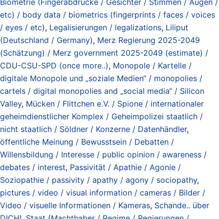
Biometrie (Fingerabdrücke / Gesichter / Stimmen / Augen /
etc) / body data / biometrics (fingerprints / faces / voices
/ eyes / etc)
,
Legalisierungen / legalizations
,
Liliput
(Deutschland / Germany)
,
Merz Regierung 2025-2049
(Schätzung) / Merz government 2025-2049 (estimate) /
CDU-CSU-SPD (once more..)
,
Monopole / Kartelle /
digitale Monopole und „soziale Medien“ / monopolies /
cartels / digital monopolies and „social media“ / Silicon
Valley
,
Mücken / Flittchen e.V. / Spione / internationaler
geheimdienstlicher Komplex / Geheimpolizei staatlich /
nicht staatlich / Söldner / Konzerne / Datenhändler
,
öffentliche Meinung / Bewusstsein / Debatten /
Willensbildung / Interesse / public opinion / awareness /
debates / interest
,
Passivität / Apathie / Agonie /
Soziopathie / passivity / apathy / agony / sociopathy
,
pictures / video / visual information / cameras / Bilder /
Video / visuelle Informationen / Kameras
,
Schande.. über
DICH!
,
Staat (Machthaber / Regime / Regierungen /