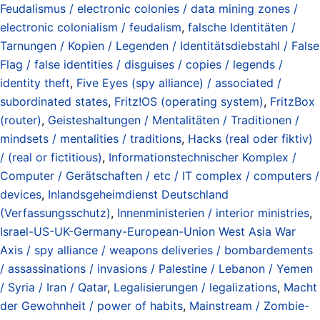
Feudalismus / electronic colonies / data mining zones /
electronic colonialism / feudalism
,
falsche Identitäten /
Tarnungen / Kopien / Legenden / Identitätsdiebstahl / False
Flag / false identities / disguises / copies / legends /
identity theft
,
Five Eyes (spy alliance) / associated /
subordinated states
,
Fritz!OS (operating system)
,
FritzBox
(router)
,
Geisteshaltungen / Mentalitäten / Traditionen /
mindsets / mentalities / traditions
,
Hacks (real oder fiktiv)
/ (real or fictitious)
,
Informationstechnischer Komplex /
Computer / Gerätschaften / etc / IT complex / computers /
devices
,
Inlandsgeheimdienst Deutschland
(Verfassungsschutz)
,
Innenministerien / interior ministries
,
Israel-US-UK-Germany-European-Union West Asia War
Axis / spy alliance / weapons deliveries / bombardements
/ assassinations / invasions / Palestine / Lebanon / Yemen
/ Syria / Iran / Qatar
,
Legalisierungen / legalizations
,
Macht
der Gewohnheit / power of habits
,
Mainstream / Zombie-