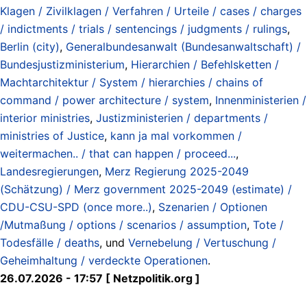
Klagen / Zivilklagen / Verfahren / Urteile / cases / charges
/ indictments / trials / sentencings / judgments / rulings
,
Berlin (city)
,
Generalbundesanwalt (Bundesanwaltschaft) /
Bundesjustizministerium
,
Hierarchien / Befehlsketten /
Machtarchitektur / System / hierarchies / chains of
command / power architecture / system
,
Innenministerien /
interior ministries
,
Justizministerien / departments /
ministries of Justice
,
kann ja mal vorkommen /
weitermachen.. / that can happen / proceed...
,
Landesregierungen
,
Merz Regierung 2025-2049
(Schätzung) / Merz government 2025-2049 (estimate) /
CDU-CSU-SPD (once more..)
,
Szenarien / Optionen
/Mutmaßung / options / scenarios / assumption
,
Tote /
Todesfälle / deaths
, und
Vernebelung / Vertuschung /
Geheimhaltung / verdeckte Operationen
.
26.07.2026 - 17:57 [ Netzpolitik.org ]