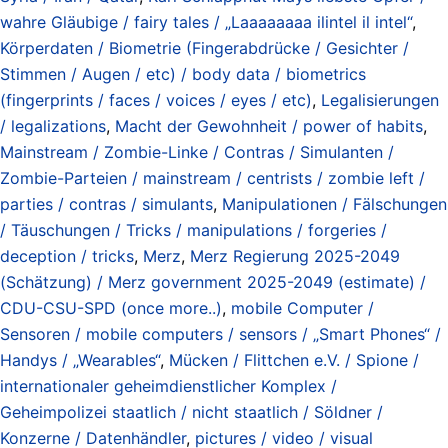
wahre Gläubige / fairy tales / „Laaaaaaaa ilintel il intel“
,
Körperdaten / Biometrie (Fingerabdrücke / Gesichter /
Stimmen / Augen / etc) / body data / biometrics
(fingerprints / faces / voices / eyes / etc)
,
Legalisierungen
/ legalizations
,
Macht der Gewohnheit / power of habits
,
Mainstream / Zombie-Linke / Contras / Simulanten /
Zombie-Parteien / mainstream / centrists / zombie left /
parties / contras / simulants
,
Manipulationen / Fälschungen
/ Täuschungen / Tricks / manipulations / forgeries /
deception / tricks
,
Merz
,
Merz Regierung 2025-2049
(Schätzung) / Merz government 2025-2049 (estimate) /
CDU-CSU-SPD (once more..)
,
mobile Computer /
Sensoren / mobile computers / sensors / „Smart Phones“ /
Handys / „Wearables“
,
Mücken / Flittchen e.V. / Spione /
internationaler geheimdienstlicher Komplex /
Geheimpolizei staatlich / nicht staatlich / Söldner /
Konzerne / Datenhändler
,
pictures / video / visual