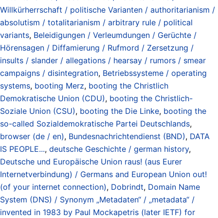
Willkürherrschaft / politische Varianten / authoritarianism /
absolutism / totalitarianism / arbitrary rule / political
variants
,
Beleidigungen / Verleumdungen / Gerüchte /
Hörensagen / Diffamierung / Rufmord / Zersetzung /
insults / slander / allegations / hearsay / rumors / smear
campaigns / disintegration
,
Betriebssysteme / operating
systems
,
booting Merz
,
booting the Christlich
Demokratische Union (CDU)
,
booting the Christlich-
Soziale Union (CSU)
,
booting the Die Linke
,
booting the
so-called Sozialdemokratische Partei Deutschlands
,
browser (de / en)
,
Bundesnachrichtendienst (BND)
,
DATA
IS PEOPLE...
,
deutsche Geschichte / german history
,
Deutsche und Europäische Union raus! (aus Eurer
Internetverbindung) / Germans and European Union out!
(of your internet connection)
,
Dobrindt
,
Domain Name
System (DNS) / Synonym „Metadaten“ / „metadata“ /
invented in 1983 by Paul Mockapetris (later IETF) for