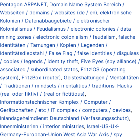
Pentagon ARPANET
,
Domain Name System Bereich /
Webseiten / domains / websites (de / en)
,
elektronische
Kolonien / Datenabbaugebiete / elektronischer
Kolonialismus / Feudalismus / electronic colonies / data
mining zones / electronic colonialism / feudalism
,
falsche
Identitäten / Tarnungen / Kopien / Legenden /
Identitätsdiebstahl / False Flag / false identities / disguises
/ copies / legends / identity theft
,
Five Eyes (spy alliance) /
associated / subordinated states
,
Fritz!OS (operating
system)
,
FritzBox (router)
,
Geisteshaltungen / Mentalitäten
/ Traditionen / mindsets / mentalities / traditions
,
Hacks
(real oder fiktiv) / (real or fictitious)
,
Informationstechnischer Komplex / Computer /
Gerätschaften / etc / IT complex / computers / devices
,
Inlandsgeheimdienst Deutschland (Verfassungsschutz)
,
Innenministerien / interior ministries
,
Israel-US-UK-
Germany-European-Union West Asia War Axis / spy