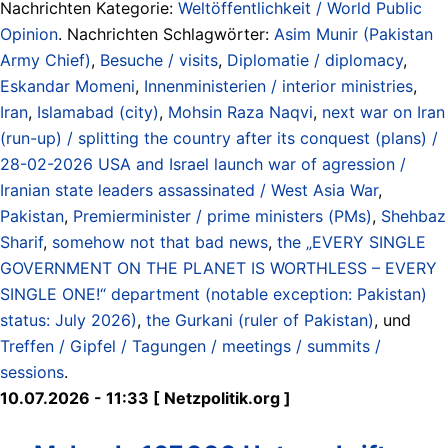
Nachrichten Kategorie:
Weltöffentlichkeit / World Public
Opinion
. Nachrichten Schlagwörter:
Asim Munir (Pakistan
Army Chief)
,
Besuche / visits
,
Diplomatie / diplomacy
,
Eskandar Momeni
,
Innenministerien / interior ministries
,
Iran
,
Islamabad (city)
,
Mohsin Raza Naqvi
,
next war on Iran
(run-up) / splitting the country after its conquest (plans) /
28-02-2026 USA and Israel launch war of agression /
Iranian state leaders assassinated / West Asia War
,
Pakistan
,
Premierminister / prime ministers (PMs)
,
Shehbaz
Sharif
,
somehow not that bad news
,
the „EVERY SINGLE
GOVERNMENT ON THE PLANET IS WORTHLESS – EVERY
SINGLE ONE!“ department (notable exception: Pakistan)
status: July 2026)
,
the Gurkani (ruler of Pakistan)
, und
Treffen / Gipfel / Tagungen / meetings / summits /
sessions
.
10.07.2026 - 11:33 [ Netzpolitik.org ]