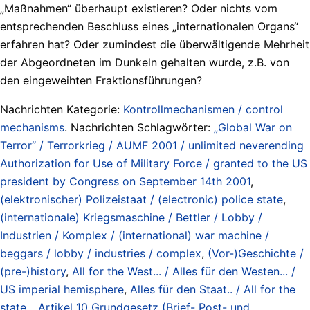
„Maßnahmen“ überhaupt existieren? Oder nichts vom
entsprechenden Beschluss eines „internationalen Organs“
erfahren hat? Oder zumindest die überwältigende Mehrheit
der Abgeordneten im Dunkeln gehalten wurde, z.B. von
den eingeweihten Fraktionsführungen?
Nachrichten Kategorie:
Kontrollmechanismen / control
mechanisms
. Nachrichten Schlagwörter:
„Global War on
Terror“ / Terrorkrieg / AUMF 2001 / unlimited neverending
Authorization for Use of Military Force / granted to the US
president by Congress on September 14th 2001
,
(elektronischer) Polizeistaat / (electronic) police state
,
(internationale) Kriegsmaschine / Bettler / Lobby /
Industrien / Komplex / (international) war machine /
beggars / lobby / industries / complex
,
(Vor-)Geschichte /
(pre-)history
,
All for the West... / Alles für den Westen... /
US imperial hemisphere
,
Alles für den Staat.. / All for the
state..
,
Artikel 10 Grundgesetz (Brief- Post- und