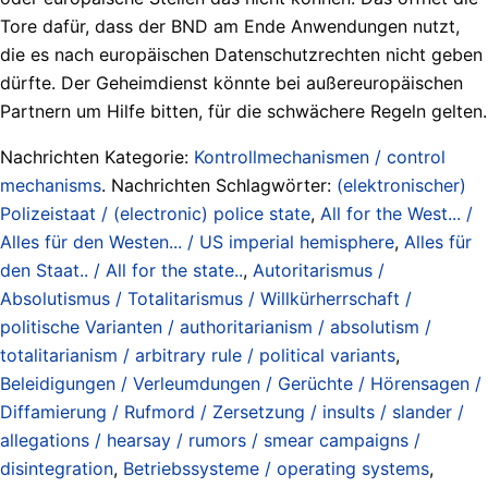
Tore dafür, dass der BND am Ende Anwendungen nutzt,
die es nach europäischen Datenschutzrechten nicht geben
dürfte. Der Geheimdienst könnte bei außereuropäischen
Partnern um Hilfe bitten, für die schwächere Regeln gelten.
Nachrichten Kategorie:
Kontrollmechanismen / control
mechanisms
. Nachrichten Schlagwörter:
(elektronischer)
Polizeistaat / (electronic) police state
,
All for the West... /
Alles für den Westen... / US imperial hemisphere
,
Alles für
den Staat.. / All for the state..
,
Autoritarismus /
Absolutismus / Totalitarismus / Willkürherrschaft /
politische Varianten / authoritarianism / absolutism /
totalitarianism / arbitrary rule / political variants
,
Beleidigungen / Verleumdungen / Gerüchte / Hörensagen /
Diffamierung / Rufmord / Zersetzung / insults / slander /
allegations / hearsay / rumors / smear campaigns /
disintegration
,
Betriebssysteme / operating systems
,