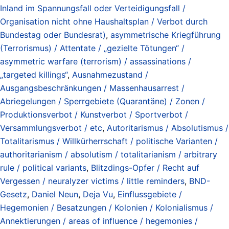
Inland im Spannungsfall oder Verteidigungsfall /
Organisation nicht ohne Haushaltsplan / Verbot durch
Bundestag oder Bundesrat)
,
asymmetrische Kriegführung
(Terrorismus) / Attentate / „gezielte Tötungen“ /
asymmetric warfare (terrorism) / assassinations /
„targeted killings“
,
Ausnahmezustand /
Ausgangsbeschränkungen / Massenhausarrest /
Abriegelungen / Sperrgebiete (Quarantäne) / Zonen /
Produktionsverbot / Kunstverbot / Sportverbot /
Versammlungsverbot / etc
,
Autoritarismus / Absolutismus /
Totalitarismus / Willkürherrschaft / politische Varianten /
authoritarianism / absolutism / totalitarianism / arbitrary
rule / political variants
,
Blitzdings-Opfer / Recht auf
Vergessen / neuralyzer victims / little reminders
,
BND-
Gesetz
,
Daniel Neun
,
Deja Vu
,
Einflussgebiete /
Hegemonien / Besatzungen / Kolonien / Kolonialismus /
Annektierungen / areas of influence / hegemonies /