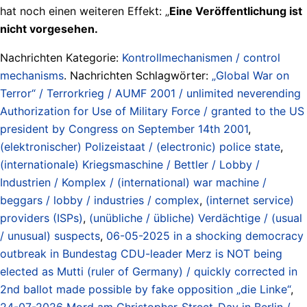
hat noch einen weiteren Effekt: „
Eine Veröffentlichung ist
nicht vorgesehen.
Nachrichten Kategorie:
Kontrollmechanismen / control
mechanisms
. Nachrichten Schlagwörter:
„Global War on
Terror“ / Terrorkrieg / AUMF 2001 / unlimited neverending
Authorization for Use of Military Force / granted to the US
president by Congress on September 14th 2001
,
(elektronischer) Polizeistaat / (electronic) police state
,
(internationale) Kriegsmaschine / Bettler / Lobby /
Industrien / Komplex / (international) war machine /
beggars / lobby / industries / complex
,
(internet service)
providers (ISPs)
,
(unübliche / übliche) Verdächtige / (usual
/ unusual) suspects
,
06-05-2025 in a shocking democracy
outbreak in Bundestag CDU-leader Merz is NOT being
elected as Mutti (ruler of Germany) / quickly corrected in
2nd ballot made possible by fake opposition „die Linke“
,
24-07-2026 Mord am Christopher-Street-Day in Berlin /