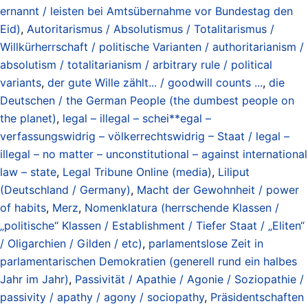
ernannt / leisten bei Amtsübernahme vor Bundestag den
Eid)
,
Autoritarismus / Absolutismus / Totalitarismus /
Willkürherrschaft / politische Varianten / authoritarianism /
absolutism / totalitarianism / arbitrary rule / political
variants
,
der gute Wille zählt... / goodwill counts ...
,
die
Deutschen / the German People (the dumbest people on
the planet)
,
legal – illegal – schei**egal –
verfassungswidrig – völkerrechtswidrig – Staat / legal –
illegal – no matter – unconstitutional – against international
law – state
,
Legal Tribune Online (media)
,
Liliput
(Deutschland / Germany)
,
Macht der Gewohnheit / power
of habits
,
Merz
,
Nomenklatura (herrschende Klassen /
„politische“ Klassen / Establishment / Tiefer Staat / „Eliten“
/ Oligarchien / Gilden / etc)
,
parlamentslose Zeit in
parlamentarischen Demokratien (generell rund ein halbes
Jahr im Jahr)
,
Passivität / Apathie / Agonie / Soziopathie /
passivity / apathy / agony / sociopathy
,
Präsidentschaften