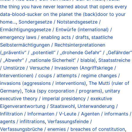
the thing you have never learned about that opens every
data-blood-sucker on the planet the (back)door to your
home...
,
Sondergesetze / Notstandsgesetze /
Ermächtigungsgesetze / Entwürfe (international) /
emergency laws / enabling acts / drafts
,
staatliche
Selbstermächtigungen / Rechtsinterpretationen
(„präventiv“ / „potentiell“ / „drohende Gefahr“ / „Gefährder“
/ „Abwehr“ / „nationale Sicherheit“ / blabla)
,
Staatsstreiche
/ Umstürze / Versuche / Invasionen (Angriffskriege /
Interventionen) / coups / attempts / regime changes /
invasions (aggressions / interventions)
,
The Mutti (ruler of
Germany)
,
Toka (spy corporation / programs)
,
unitary
executive theory / imperial presidency / exekutive
Eigenverantwortung / Staatswohl
,
Unterwanderung /
Infiltration / Informanten / V-Leute / Agenten / informants /
agents / infiltrations
,
Verfassungsfeinde /
Verfassungsbrüche / enemies / breaches of constitution
,