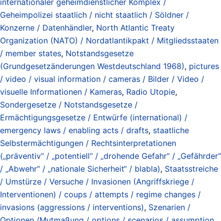
internationaler geheimdienstlicher Komplex /
Geheimpolizei staatlich / nicht staatlich / Söldner /
Konzerne / Datenhändler
,
North Atlantic Treaty
Organization (NATO) / Nordatlantikpakt / Mitgliedsstaaten
/ member states
,
Notstandsgesetze
(Grundgesetzänderungen Westdeutschland 1968)
,
pictures
/ video / visual information / cameras / Bilder / Video /
visuelle Informationen / Kameras
,
Radio Utopie
,
Sondergesetze / Notstandsgesetze /
Ermächtigungsgesetze / Entwürfe (international) /
emergency laws / enabling acts / drafts
,
staatliche
Selbstermächtigungen / Rechtsinterpretationen
(„präventiv“ / „potentiell“ / „drohende Gefahr“ / „Gefährder“
/ „Abwehr“ / „nationale Sicherheit“ / blabla)
,
Staatsstreiche
/ Umstürze / Versuche / Invasionen (Angriffskriege /
Interventionen) / coups / attempts / regime changes /
invasions (aggressions / interventions)
,
Szenarien /
Optionen /Mutmaßung / options / scenarios / assumption
,