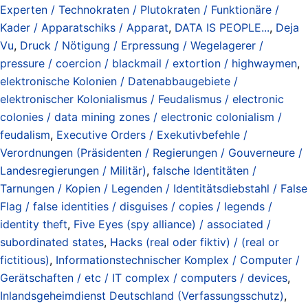
Experten / Technokraten / Plutokraten / Funktionäre /
Kader / Apparatschiks / Apparat
,
DATA IS PEOPLE...
,
Deja
Vu
,
Druck / Nötigung / Erpressung / Wegelagerer /
pressure / coercion / blackmail / extortion / highwaymen
,
elektronische Kolonien / Datenabbaugebiete /
elektronischer Kolonialismus / Feudalismus / electronic
colonies / data mining zones / electronic colonialism /
feudalism
,
Executive Orders / Exekutivbefehle /
Verordnungen (Präsidenten / Regierungen / Gouverneure /
Landesregierungen / Militär)
,
falsche Identitäten /
Tarnungen / Kopien / Legenden / Identitätsdiebstahl / False
Flag / false identities / disguises / copies / legends /
identity theft
,
Five Eyes (spy alliance) / associated /
subordinated states
,
Hacks (real oder fiktiv) / (real or
fictitious)
,
Informationstechnischer Komplex / Computer /
Gerätschaften / etc / IT complex / computers / devices
,
Inlandsgeheimdienst Deutschland (Verfassungsschutz)
,