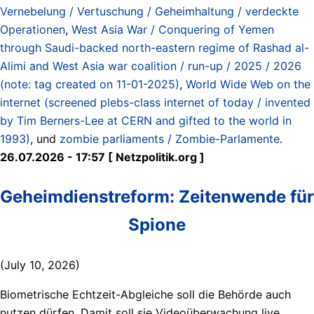
Vernebelung / Vertuschung / Geheimhaltung / verdeckte
Operationen
,
West Asia War / Conquering of Yemen
through Saudi-backed north-eastern regime of Rashad al-
Alimi and West Asia war coalition / run-up / 2025 / 2026
(note: tag created on 11-01-2025)
,
World Wide Web on the
internet (screened plebs-class internet of today / invented
by Tim Berners-Lee at CERN and gifted to the world in
1993)
, und
zombie parliaments / Zombie-Parlamente
.
26.07.2026 - 17:57 [ Netzpolitik.org ]
Geheimdienstreform: Zeitenwende für
Spione
(July 10, 2026)
Biometrische Echtzeit-Abgleiche soll die Behörde auch
nutzen dürfen. Damit soll sie Videoüberwachung live