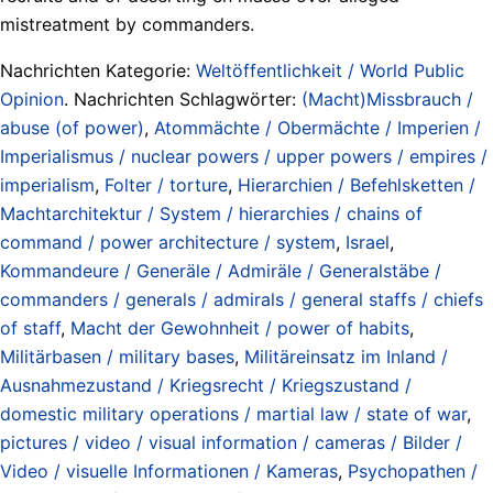
mistreatment by commanders.
Nachrichten Kategorie:
Weltöffentlichkeit / World Public
Opinion
. Nachrichten Schlagwörter:
(Macht)Missbrauch /
abuse (of power)
,
Atommächte / Obermächte / Imperien /
Imperialismus / nuclear powers / upper powers / empires /
imperialism
,
Folter / torture
,
Hierarchien / Befehlsketten /
Machtarchitektur / System / hierarchies / chains of
command / power architecture / system
,
Israel
,
Kommandeure / Generäle / Admiräle / Generalstäbe /
commanders / generals / admirals / general staffs / chiefs
of staff
,
Macht der Gewohnheit / power of habits
,
Militärbasen / military bases
,
Militäreinsatz im Inland /
Ausnahmezustand / Kriegsrecht / Kriegszustand /
domestic military operations / martial law / state of war
,
pictures / video / visual information / cameras / Bilder /
Video / visuelle Informationen / Kameras
,
Psychopathen /