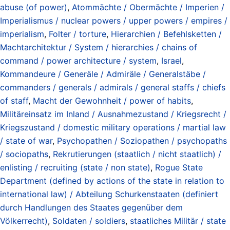
abuse (of power)
,
Atommächte / Obermächte / Imperien /
Imperialismus / nuclear powers / upper powers / empires /
imperialism
,
Folter / torture
,
Hierarchien / Befehlsketten /
Machtarchitektur / System / hierarchies / chains of
command / power architecture / system
,
Israel
,
Kommandeure / Generäle / Admiräle / Generalstäbe /
commanders / generals / admirals / general staffs / chiefs
of staff
,
Macht der Gewohnheit / power of habits
,
Militäreinsatz im Inland / Ausnahmezustand / Kriegsrecht /
Kriegszustand / domestic military operations / martial law
/ state of war
,
Psychopathen / Soziopathen / psychopaths
/ sociopaths
,
Rekrutierungen (staatlich / nicht staatlich) /
enlisting / recruiting (state / non state)
,
Rogue State
Department (defined by actions of the state in relation to
international law) / Abteilung Schurkenstaaten (definiert
durch Handlungen des Staates gegenüber dem
Völkerrecht)
,
Soldaten / soldiers
,
staatliches Militär / state