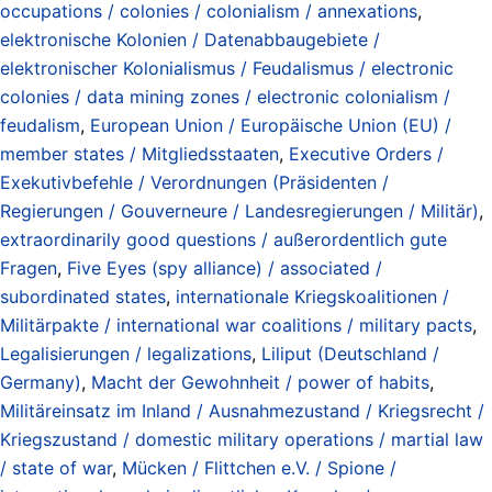
occupations / colonies / colonialism / annexations
,
elektronische Kolonien / Datenabbaugebiete /
elektronischer Kolonialismus / Feudalismus / electronic
colonies / data mining zones / electronic colonialism /
feudalism
,
European Union / Europäische Union (EU) /
member states / Mitgliedsstaaten
,
Executive Orders /
Exekutivbefehle / Verordnungen (Präsidenten /
Regierungen / Gouverneure / Landesregierungen / Militär)
,
extraordinarily good questions / außerordentlich gute
Fragen
,
Five Eyes (spy alliance) / associated /
subordinated states
,
internationale Kriegskoalitionen /
Militärpakte / international war coalitions / military pacts
,
Legalisierungen / legalizations
,
Liliput (Deutschland /
Germany)
,
Macht der Gewohnheit / power of habits
,
Militäreinsatz im Inland / Ausnahmezustand / Kriegsrecht /
Kriegszustand / domestic military operations / martial law
/ state of war
,
Mücken / Flittchen e.V. / Spione /