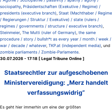
sociopathy
,
Präsidentschaften (Exekutive / Regime) /
presidents (executive branch)
,
Staat (Machthaber / Regime
/ Regierungen / Struktur / Exekutive) / state (rulers /
regimes / governments / structure / executive branch)
,
Steinmeier
,
The Mutti (ruler of Germany)
,
the same
procedure / story / bullsh*t as every year / month / week /
war / decade / whatever
,
TKP.at (independent media)
, und
zombie parliaments / Zombie-Parlamente
.
30.07.2026 - 17:18 [ Legal Tribune Online ]
Staatsrechtler zur aufgeschobenen
Ministervereidigung: „Merz han­delt
ver­fas­sungs­widrig“
Es geht hier immerhin um eine der größten