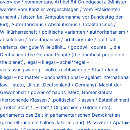
overview / commentary
,
Artikel 64 Grundgesetz (Minister
werden vom Kanzler vorgeschlagen / vom Präsidenten
ernannt / leisten bei Amtsübernahme vor Bundestag den
Eid)
,
Autoritarismus / Absolutismus / Totalitarismus /
Willkürherrschaft / politische Varianten / authoritarianism /
absolutism / totalitarianism / arbitrary rule / political
variants
,
der gute Wille zählt... / goodwill counts ...
,
die
Deutschen / the German People (the dumbest people on
the planet)
,
legal – illegal – schei**egal –
verfassungswidrig – völkerrechtswidrig – Staat / legal –
illegal – no matter – unconstitutional – against international
law – state
,
Liliput (Deutschland / Germany)
,
Macht der
Gewohnheit / power of habits
,
Merz
,
Nomenklatura
(herrschende Klassen / „politische“ Klassen / Establishment
/ Tiefer Staat / „Eliten“ / Oligarchien / Gilden / etc)
,
parlamentslose Zeit in parlamentarischen Demokratien
(generell rund ein halbes Jahr im Jahr)
,
Passivität / Apathie
/ Agonie / Soziopathie / passivity / apathy / agony /