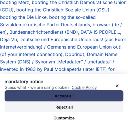
booting Merz
,
booting the Christlich Demokratische Union
(CDU)
,
booting the Christlich-Soziale Union (CSU)
,
booting the Die Linke
,
booting the so-called
Sozialdemokratische Partei Deutschlands
,
browser (de /
en)
,
Bundesnachrichtendienst (BND)
,
DATA IS PEOPLE...
,
Deja Vu
,
Deutsche und Europäische Union raus! (aus Eurer
Internetverbindung) / Germans and European Union out!
(of your internet connection)
,
Dobrindt
,
Domain Name
System (DNS) / Synonym „Metadaten“ / „metadata“ /
invented in 1983 by Paul Mockapetris (later IETF) for
Pentagon ARPANET
,
Domain Name System Bereich /
mandatory notice
Webseiten / domains / websites (de / en)
,
elektronische
×
Guess what - we are using cookies.
Cookie Policy
Kolonien / Datenabbaugebiete / elektronischer
Accept all
Kolonialismus / Feudalismus / electronic colonies / data
mining zones / electronic colonialism / feudalism
,
falsche
Reject all
Identitäten / Tarnungen / Kopien / Legenden /
Customize
Identitätsdiebstahl / False Flag / false identities / disguises