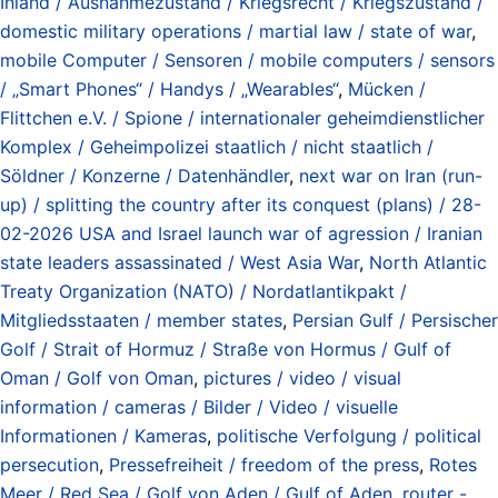
Inland / Ausnahmezustand / Kriegsrecht / Kriegszustand /
domestic military operations / martial law / state of war
,
mobile Computer / Sensoren / mobile computers / sensors
/ „Smart Phones“ / Handys / „Wearables“
,
Mücken /
Flittchen e.V. / Spione / internationaler geheimdienstlicher
Komplex / Geheimpolizei staatlich / nicht staatlich /
Söldner / Konzerne / Datenhändler
,
next war on Iran (run-
up) / splitting the country after its conquest (plans) / 28-
02-2026 USA and Israel launch war of agression / Iranian
state leaders assassinated / West Asia War
,
North Atlantic
Treaty Organization (NATO) / Nordatlantikpakt /
Mitgliedsstaaten / member states
,
Persian Gulf / Persischer
Golf / Strait of Hormuz / Straße von Hormus / Gulf of
Oman / Golf von Oman
,
pictures / video / visual
information / cameras / Bilder / Video / visuelle
Informationen / Kameras
,
politische Verfolgung / political
persecution
,
Pressefreiheit / freedom of the press
,
Rotes
Meer / Red Sea / Golf von Aden / Gulf of Aden
,
router -