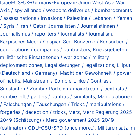
Israel-US-UK-Germany-European-Union West Asia War
Axis / spy alliance / weapons deliveries / bombardements
/ assassinations / invasions / Palestine / Lebanon / Yemen
/ Syria / Iran / Qatar
,
Journalisten / Journalistinnen /
Journalismus / reporters / journalists / journalism
,
Kaspisches Meer / Caspian Sea
,
Konzerne / Konsortien /
corporations / companies / contractors
,
Kriegsgebiete /
mililtärische Einsatzzonen / war zones / military
deployment zones
,
Legalisierungen / legalizations
,
Liliput
(Deutschland / Germany)
,
Macht der Gewohnheit / power
of habits
,
Mainstream / Zombie-Linke / Contras /
Simulanten / Zombie-Parteien / mainstream / centrists /
zombie left / parties / contras / simulants
,
Manipulationen
/ Fälschungen / Täuschungen / Tricks / manipulations /
forgeries / deception / tricks
,
Merz
,
Merz Regierung 2025-
2049 (Schätzung) / Merz government 2025-2049
(estimate) / CDU-CSU-SPD (once more..)
,
Militäreinsatz im