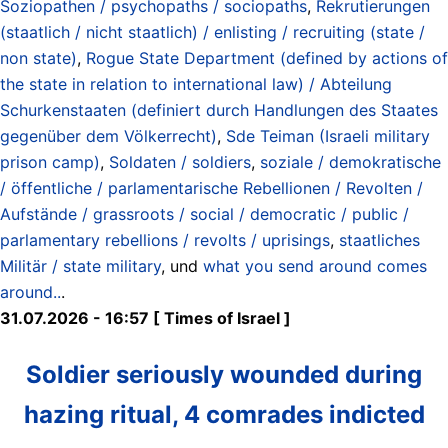
Soziopathen / psychopaths / sociopaths
,
Rekrutierungen
(staatlich / nicht staatlich) / enlisting / recruiting (state /
non state)
,
Rogue State Department (defined by actions of
the state in relation to international law) / Abteilung
Schurkenstaaten (definiert durch Handlungen des Staates
gegenüber dem Völkerrecht)
,
Sde Teiman (Israeli military
prison camp)
,
Soldaten / soldiers
,
soziale / demokratische
/ öffentliche / parlamentarische Rebellionen / Revolten /
Aufstände / grassroots / social / democratic / public /
parlamentary rebellions / revolts / uprisings
,
staatliches
Militär / state military
, und
what you send around comes
around..
.
31.07.2026 - 16:57 [ Times of Israel ]
Soldier seriously wounded during
hazing ritual, 4 comrades indicted