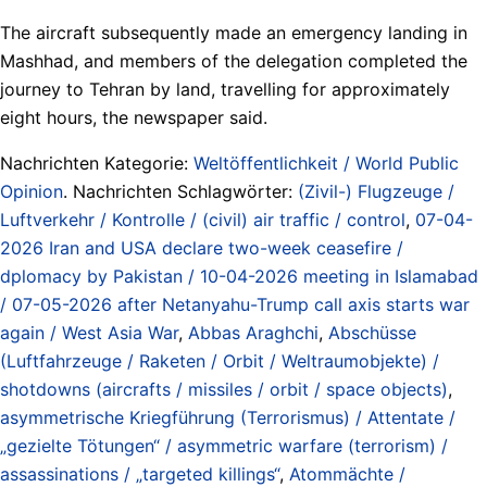
The aircraft subsequently made an emergency landing in
Mashhad, and members of the delegation completed the
journey to Tehran by land, travelling for approximately
eight hours, the newspaper said.
Nachrichten Kategorie:
Weltöffentlichkeit / World Public
Opinion
. Nachrichten Schlagwörter:
(Zivil-) Flugzeuge /
Luftverkehr / Kontrolle / (civil) air traffic / control
,
07-04-
2026 Iran and USA declare two-week ceasefire /
dplomacy by Pakistan / 10-04-2026 meeting in Islamabad
/ 07-05-2026 after Netanyahu-Trump call axis starts war
again / West Asia War
,
Abbas Araghchi
,
Abschüsse
(Luftfahrzeuge / Raketen / Orbit / Weltraumobjekte) /
shotdowns (aircrafts / missiles / orbit / space objects)
,
asymmetrische Kriegführung (Terrorismus) / Attentate /
„gezielte Tötungen“ / asymmetric warfare (terrorism) /
assassinations / „targeted killings“
,
Atommächte /