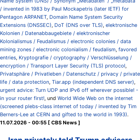
Name System (DNS) / Synonym „Metadaten“ / „metadata“
/ invented in 1983 by Paul Mockapetris (later IETF) for
Pentagon ARPANET
,
Domain Name System Security
Extensions (DNSSEC)
,
DoT (DNS over TLS)
,
elektronische
Kolonien / Datenabbaugebiete / elektronischer
Kolonialismus / Feudalismus / electronic colonies / data
mining zones / electronic colonialism / feudalism
,
favored
entries
,
Kryptografie / cryptography / Verschlüsselung /
encryption / Transport Layer Security (TLS) protocol
,
Privatsphäre / Privatleben / Datenschutz / privacy / private
life / data protection
,
Tiar.app (independent DNS server)
,
urgent advice: Turn UDP and IPv6 off wherever possible! -
in your router first!
, und
World Wide Web on the internet
(screened plebs-class internet of today / invented by Tim
Berners-Lee at CERN and gifted to the world in 1993)
.
11.07.2026 - 00:55 [ CBS News ]