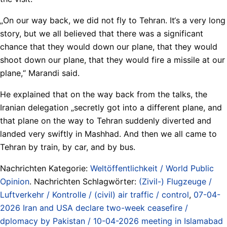
„On our way back, we did not fly to Tehran. It‘s a very long
story, but we all believed that there was a significant
chance that they would down our plane, that they would
shoot down our plane, that they would fire a missile at our
plane,“ Marandi said.
He explained that on the way back from the talks, the
Iranian delegation „secretly got into a different plane, and
that plane on the way to Tehran suddenly diverted and
landed very swiftly in Mashhad. And then we all came to
Tehran by train, by car, and by bus.
Nachrichten Kategorie:
Weltöffentlichkeit / World Public
Opinion
. Nachrichten Schlagwörter:
(Zivil-) Flugzeuge /
Luftverkehr / Kontrolle / (civil) air traffic / control
,
07-04-
2026 Iran and USA declare two-week ceasefire /
dplomacy by Pakistan / 10-04-2026 meeting in Islamabad