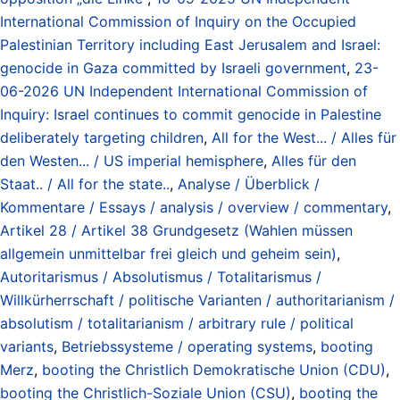
International Commission of Inquiry on the Occupied
Palestinian Territory including East Jerusalem and Israel:
genocide in Gaza committed by Israeli government
,
23-
06-2026 UN Independent International Commission of
Inquiry: Israel continues to commit genocide in Palestine
deliberately targeting children
,
All for the West... / Alles für
den Westen... / US imperial hemisphere
,
Alles für den
Staat.. / All for the state..
,
Analyse / Überblick /
Kommentare / Essays / analysis / overview / commentary
,
Artikel 28 / Artikel 38 Grundgesetz (Wahlen müssen
allgemein unmittelbar frei gleich und geheim sein)
,
Autoritarismus / Absolutismus / Totalitarismus /
Willkürherrschaft / politische Varianten / authoritarianism /
absolutism / totalitarianism / arbitrary rule / political
variants
,
Betriebssysteme / operating systems
,
booting
Merz
,
booting the Christlich Demokratische Union (CDU)
,
booting the Christlich-Soziale Union (CSU)
,
booting the