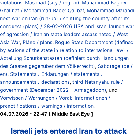
violations
,
Mashhad (city / region)
,
Mohammad Bagher
Ghalibaf / Mohammad Baqer Qalibaf
,
Mohammad Marandi
,
next war on Iran (run-up) / splitting the country after its
conquest (plans) / 28-02-2026 USA and Israel launch war
of agression / Iranian state leaders assassinated / West
Asia War
,
Pläne / plans
,
Rogue State Department (defined
by actions of the state in relation to international law) /
Abteilung Schurkenstaaten (definiert durch Handlungen
des Staates gegenüber dem Völkerrecht)
,
Sabotage (de /
en)
,
Statements / Erklärungen / statements /
announcements / declarations
,
third Netanyahu rule /
government (December 2022 – Armageddon)
, und
Vorwissen / Warnungen / Vorab-Informationen /
prenotifications / warnings / information
.
04.07.2026 - 22:47 [ Middle East Eye ]
Israeli jets entered Iran to attack