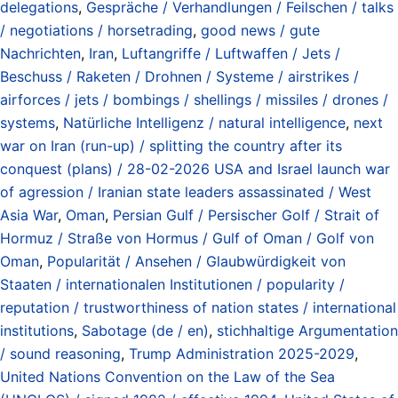
delegations
,
Gespräche / Verhandlungen / Feilschen / talks
/ negotiations / horsetrading
,
good news / gute
Nachrichten
,
Iran
,
Luftangriffe / Luftwaffen / Jets /
Beschuss / Raketen / Drohnen / Systeme / airstrikes /
airforces / jets / bombings / shellings / missiles / drones /
systems
,
Natürliche Intelligenz / natural intelligence
,
next
war on Iran (run-up) / splitting the country after its
conquest (plans) / 28-02-2026 USA and Israel launch war
of agression / Iranian state leaders assassinated / West
Asia War
,
Oman
,
Persian Gulf / Persischer Golf / Strait of
Hormuz / Straße von Hormus / Gulf of Oman / Golf von
Oman
,
Popularität / Ansehen / Glaubwürdigkeit von
Staaten / internationalen Institutionen / popularity /
reputation / trustworthiness of nation states / international
institutions
,
Sabotage (de / en)
,
stichhaltige Argumentation
/ sound reasoning
,
Trump Administration 2025-2029
,
United Nations Convention on the Law of the Sea