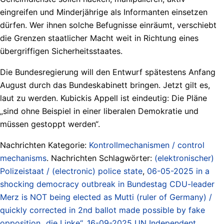
eingreifen und Minderjährige als Informanten einsetzen
dürfen. Wer ihnen solche Befugnisse einräumt, verschiebt
die Grenzen staatlicher Macht weit in Richtung eines
übergriffigen Sicherheitsstaates.
Die Bundesregierung will den Entwurf spätestens Anfang
August durch das Bundeskabinett bringen. Jetzt gilt es,
laut zu werden. Kubickis Appell ist eindeutig: Die Pläne
„sind ohne Beispiel in einer liberalen Demokratie und
müssen gestoppt werden“.
Nachrichten Kategorie:
Kontrollmechanismen / control
mechanisms
. Nachrichten Schlagwörter:
(elektronischer)
Polizeistaat / (electronic) police state
,
06-05-2025 in a
shocking democracy outbreak in Bundestag CDU-leader
Merz is NOT being elected as Mutti (ruler of Germany) /
quickly corrected in 2nd ballot made possible by fake
opposition „die Linke“
,
16-09-2025 UN Independent