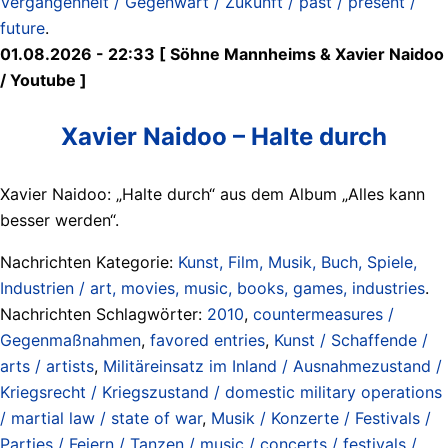
Vergangenheit / Gegenwart / Zukunft / past / present /
future
.
01.08.2026 - 22:33 [ Söhne Mannheims & Xavier Naidoo
/ Youtube ]
Xavier Naidoo – Halte durch
Xavier Naidoo: „Halte durch“ aus dem Album „Alles kann
besser werden“.
Nachrichten Kategorie:
Kunst, Film, Musik, Buch, Spiele,
Industrien / art, movies, music, books, games, industries
.
Nachrichten Schlagwörter:
2010
,
countermeasures /
Gegenmaßnahmen
,
favored entries
,
Kunst / Schaffende /
arts / artists
,
Militäreinsatz im Inland / Ausnahmezustand /
Kriegsrecht / Kriegszustand / domestic military operations
/ martial law / state of war
,
Musik / Konzerte / Festivals /
Parties / Feiern / Tanzen / music / concerts / festivals /