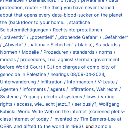
protection
,
router - the thing you have never learned
about that opens every data-blood-sucker on the planet
the (back)door to your home...
,
staatliche
Selbstermächtigungen / Rechtsinterpretationen
(„präventiv“ / „potentiell“ / „drohende Gefahr“ / „Gefährder“
/ „Abwehr“ / „nationale Sicherheit“ / blabla)
,
Standards /
Normen / Modelle / Prozeduren / standards / norms /
models / procedures
,
Trial against German government
before World Court (ICJ) on charges of complicity of
genocide in Palestine / hearings 08/09-04-2024
,
Unterwanderung / Infiltration / Informanten / V-Leute /
Agenten / informants / agents / infiltrations
,
Wahlrecht /
Systeme / Zugang / electoral systems / laws / voting
rights / access
,
wie.. echt jetzt..? / seriously?
,
Wolfgang
Kubicki
,
World Wide Web on the internet (screened plebs-
class internet of today / invented by Tim Berners-Lee at
CERN and gifted to the world in 1993)
, und
zombie