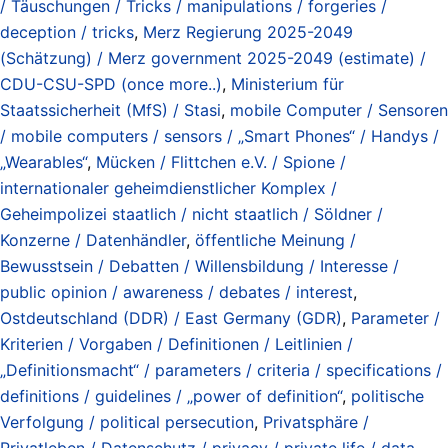
/ Täuschungen / Tricks / manipulations / forgeries /
deception / tricks
,
Merz Regierung 2025-2049
(Schätzung) / Merz government 2025-2049 (estimate) /
CDU-CSU-SPD (once more..)
,
Ministerium für
Staatssicherheit (MfS) / Stasi
,
mobile Computer / Sensoren
/ mobile computers / sensors / „Smart Phones“ / Handys /
„Wearables“
,
Mücken / Flittchen e.V. / Spione /
internationaler geheimdienstlicher Komplex /
Geheimpolizei staatlich / nicht staatlich / Söldner /
Konzerne / Datenhändler
,
öffentliche Meinung /
Bewusstsein / Debatten / Willensbildung / Interesse /
public opinion / awareness / debates / interest
,
Ostdeutschland (DDR) / East Germany (GDR)
,
Parameter /
Kriterien / Vorgaben / Definitionen / Leitlinien /
„Definitionsmacht“ / parameters / criteria / specifications /
definitions / guidelines / „power of definition“
,
politische
Verfolgung / political persecution
,
Privatsphäre /
Privatleben / Datenschutz / privacy / private life / data