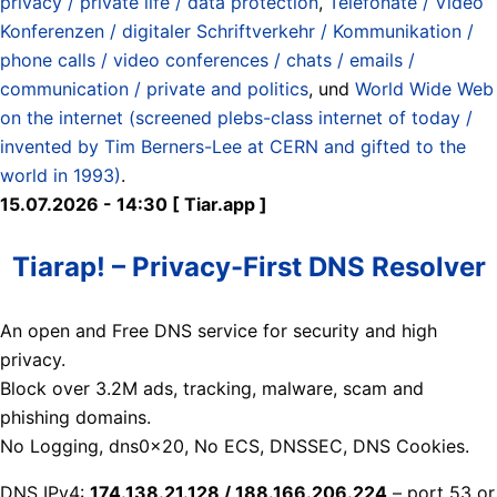
privacy / private life / data protection
,
Telefonate / Video
Konferenzen / digitaler Schriftverkehr / Kommunikation /
phone calls / video conferences / chats / emails /
communication / private and politics
, und
World Wide Web
on the internet (screened plebs-class internet of today /
invented by Tim Berners-Lee at CERN and gifted to the
world in 1993)
.
15.07.2026 - 14:30 [ Tiar.app ]
Tiarap! – Privacy-First DNS Resolver
An open and Free DNS service for security and high
privacy.
Block over 3.2M ads, tracking, malware, scam and
phishing domains.
No Logging, dns0x20, No ECS, DNSSEC, DNS Cookies.
DNS IPv4:
174.138.21.128 / 188.166.206.224
– port 53 or