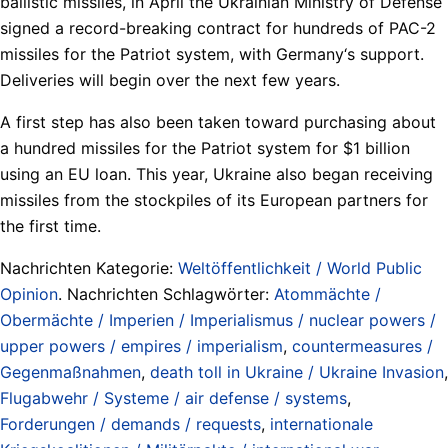
ballistic missiles, in April the Ukrainian Ministry of Defense
signed a record-breaking contract for hundreds of PAC-2
missiles for the Patriot system, with Germany‘s support.
Deliveries will begin over the next few years.
A first step has also been taken toward purchasing about
a hundred missiles for the Patriot system for $1 billion
using an EU loan. This year, Ukraine also began receiving
missiles from the stockpiles of its European partners for
the first time.
Nachrichten Kategorie:
Weltöffentlichkeit / World Public
Opinion
. Nachrichten Schlagwörter:
Atommächte /
Obermächte / Imperien / Imperialismus / nuclear powers /
upper powers / empires / imperialism
,
countermeasures /
Gegenmaßnahmen
,
death toll in Ukraine / Ukraine Invasion
,
Flugabwehr / Systeme / air defense / systems
,
Forderungen / demands / requests
,
internationale