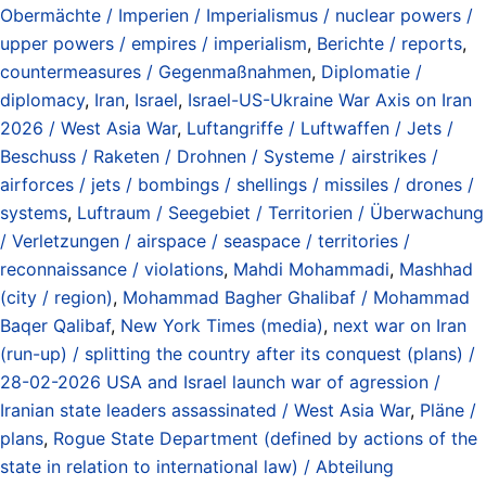
Obermächte / Imperien / Imperialismus / nuclear powers /
upper powers / empires / imperialism
,
Berichte / reports
,
countermeasures / Gegenmaßnahmen
,
Diplomatie /
diplomacy
,
Iran
,
Israel
,
Israel-US-Ukraine War Axis on Iran
2026 / West Asia War
,
Luftangriffe / Luftwaffen / Jets /
Beschuss / Raketen / Drohnen / Systeme / airstrikes /
airforces / jets / bombings / shellings / missiles / drones /
systems
,
Luftraum / Seegebiet / Territorien / Überwachung
/ Verletzungen / airspace / seaspace / territories /
reconnaissance / violations
,
Mahdi Mohammadi
,
Mashhad
(city / region)
,
Mohammad Bagher Ghalibaf / Mohammad
Baqer Qalibaf
,
New York Times (media)
,
next war on Iran
(run-up) / splitting the country after its conquest (plans) /
28-02-2026 USA and Israel launch war of agression /
Iranian state leaders assassinated / West Asia War
,
Pläne /
plans
,
Rogue State Department (defined by actions of the
state in relation to international law) / Abteilung