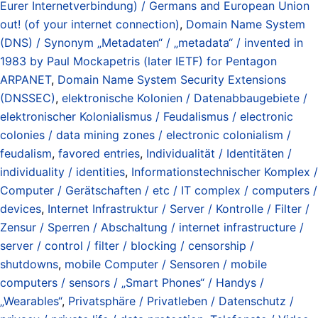
Eurer Internetverbindung) / Germans and European Union
out! (of your internet connection)
,
Domain Name System
(DNS) / Synonym „Metadaten“ / „metadata“ / invented in
1983 by Paul Mockapetris (later IETF) for Pentagon
ARPANET
,
Domain Name System Security Extensions
(DNSSEC)
,
elektronische Kolonien / Datenabbaugebiete /
elektronischer Kolonialismus / Feudalismus / electronic
colonies / data mining zones / electronic colonialism /
feudalism
,
favored entries
,
Individualität / Identitäten /
individuality / identities
,
Informationstechnischer Komplex /
Computer / Gerätschaften / etc / IT complex / computers /
devices
,
Internet Infrastruktur / Server / Kontrolle / Filter /
Zensur / Sperren / Abschaltung / internet infrastructure /
server / control / filter / blocking / censorship /
shutdowns
,
mobile Computer / Sensoren / mobile
computers / sensors / „Smart Phones“ / Handys /
„Wearables“
,
Privatsphäre / Privatleben / Datenschutz /