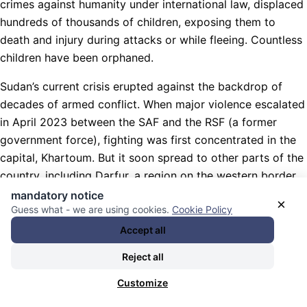
crimes against humanity under international law, displaced
hundreds of thousands of children, exposing them to
death and injury during attacks or while fleeing. Countless
children have been orphaned.
Sudan’s current crisis erupted against the backdrop of
decades of armed conflict. When major violence escalated
in April 2023 between the SAF and the RSF (a former
government force), fighting was first concentrated in the
capital, Khartoum. But it soon spread to other parts of the
country, including Darfur, a region on the western border
with Chad that has been wracked by cycles of conflict
mandatory notice
×
Guess what - we are using cookies.
Cookie Policy
since the early 2000s. By November 2023, the RSF
controlled four of the five state capitals in Darfur.
Accept all
Reject all
El Fasher was the lone holdout and last major stronghold
in Darfur for the SAF and the allied Joint Forces (a
Customize
coalition of local armed groups that draws heavily from