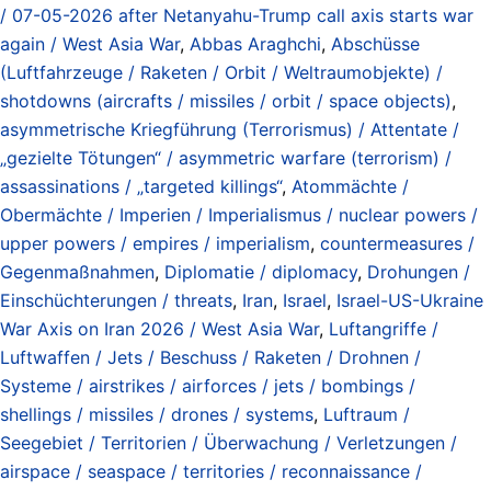
/ 07-05-2026 after Netanyahu-Trump call axis starts war
again / West Asia War
,
Abbas Araghchi
,
Abschüsse
(Luftfahrzeuge / Raketen / Orbit / Weltraumobjekte) /
shotdowns (aircrafts / missiles / orbit / space objects)
,
asymmetrische Kriegführung (Terrorismus) / Attentate /
„gezielte Tötungen“ / asymmetric warfare (terrorism) /
assassinations / „targeted killings“
,
Atommächte /
Obermächte / Imperien / Imperialismus / nuclear powers /
upper powers / empires / imperialism
,
countermeasures /
Gegenmaßnahmen
,
Diplomatie / diplomacy
,
Drohungen /
Einschüchterungen / threats
,
Iran
,
Israel
,
Israel-US-Ukraine
War Axis on Iran 2026 / West Asia War
,
Luftangriffe /
Luftwaffen / Jets / Beschuss / Raketen / Drohnen /
Systeme / airstrikes / airforces / jets / bombings /
shellings / missiles / drones / systems
,
Luftraum /
Seegebiet / Territorien / Überwachung / Verletzungen /
airspace / seaspace / territories / reconnaissance /