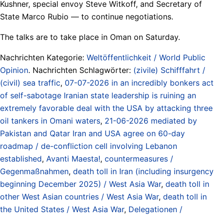
Kushner, special envoy Steve Witkoff, and Secretary of
State Marco Rubio — to continue negotiations.
The talks are to take place in Oman on Saturday.
Nachrichten Kategorie:
Weltöffentlichkeit / World Public
Opinion
. Nachrichten Schlagwörter:
(zivile) Schifffahrt /
(civil) sea traffic
,
07-07-2026 in an incredibly bonkers act
of self-sabotage Iranian state leadership is ruining an
extremely favorable deal with the USA by attacking three
oil tankers in Omani waters
,
21-06-2026 mediated by
Pakistan and Qatar Iran and USA agree on 60-day
roadmap / de-confliction cell involving Lebanon
established
,
Avanti Maesta!
,
countermeasures /
Gegenmaßnahmen
,
death toll in Iran (including insurgency
beginning December 2025) / West Asia War
,
death toll in
other West Asian countries / West Asia War
,
death toll in
the United States / West Asia War
,
Delegationen /