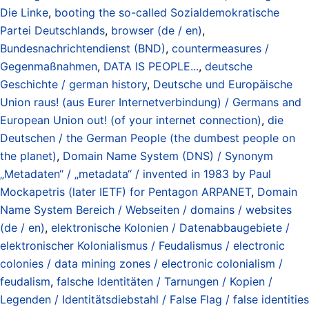
Die Linke
,
booting the so-called Sozialdemokratische
Partei Deutschlands
,
browser (de / en)
,
Bundesnachrichtendienst (BND)
,
countermeasures /
Gegenmaßnahmen
,
DATA IS PEOPLE...
,
deutsche
Geschichte / german history
,
Deutsche und Europäische
Union raus! (aus Eurer Internetverbindung) / Germans and
European Union out! (of your internet connection)
,
die
Deutschen / the German People (the dumbest people on
the planet)
,
Domain Name System (DNS) / Synonym
„Metadaten“ / „metadata“ / invented in 1983 by Paul
Mockapetris (later IETF) for Pentagon ARPANET
,
Domain
Name System Bereich / Webseiten / domains / websites
(de / en)
,
elektronische Kolonien / Datenabbaugebiete /
elektronischer Kolonialismus / Feudalismus / electronic
colonies / data mining zones / electronic colonialism /
feudalism
,
falsche Identitäten / Tarnungen / Kopien /
Legenden / Identitätsdiebstahl / False Flag / false identities