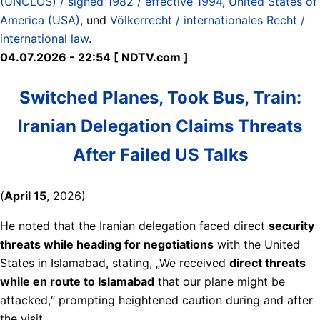
(UNCLOS) / signed 1982 / effective 1994
,
United States of
America (USA)
, und
Völkerrecht / internationales Recht /
international law
.
04.07.2026 - 22:54 [ NDTV.com ]
Switched Planes, Took Bus, Train:
Iranian Delegation Claims Threats
After Failed US Talks
(
April 15
, 2026)
He noted that the Iranian delegation faced direct
security
threats while heading for negotiations
with the United
States in Islamabad, stating, „We received
direct threats
while en route to Islamabad
that our plane might be
attacked,“ prompting heightened caution during and after
the visit.