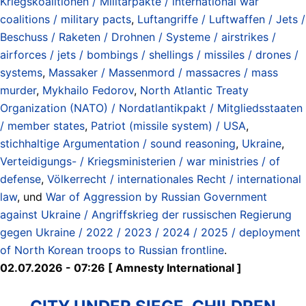
Kriegskoalitionen / Militärpakte / international war
coalitions / military pacts
,
Luftangriffe / Luftwaffen / Jets /
Beschuss / Raketen / Drohnen / Systeme / airstrikes /
airforces / jets / bombings / shellings / missiles / drones /
systems
,
Massaker / Massenmord / massacres / mass
murder
,
Mykhailo Fedorov
,
North Atlantic Treaty
Organization (NATO) / Nordatlantikpakt / Mitgliedsstaaten
/ member states
,
Patriot (missile system) / USA
,
stichhaltige Argumentation / sound reasoning
,
Ukraine
,
Verteidigungs- / Kriegsministerien / war ministries / of
defense
,
Völkerrecht / internationales Recht / international
law
, und
War of Aggression by Russian Government
against Ukraine / Angriffskrieg der russischen Regierung
gegen Ukraine / 2022 / 2023 / 2024 / 2025 / deployment
of North Korean troops to Russian frontline
.
02.07.2026 - 07:26 [ Amnesty International ]