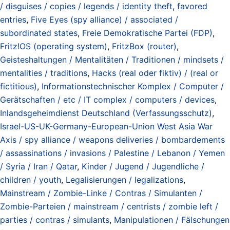
/ disguises / copies / legends / identity theft
,
favored
entries
,
Five Eyes (spy alliance) / associated /
subordinated states
,
Freie Demokratische Partei (FDP)
,
Fritz!OS (operating system)
,
FritzBox (router)
,
Geisteshaltungen / Mentalitäten / Traditionen / mindsets /
mentalities / traditions
,
Hacks (real oder fiktiv) / (real or
fictitious)
,
Informationstechnischer Komplex / Computer /
Gerätschaften / etc / IT complex / computers / devices
,
Inlandsgeheimdienst Deutschland (Verfassungsschutz)
,
Israel-US-UK-Germany-European-Union West Asia War
Axis / spy alliance / weapons deliveries / bombardements
/ assassinations / invasions / Palestine / Lebanon / Yemen
/ Syria / Iran / Qatar
,
Kinder / Jugend / Jugendliche /
children / youth
,
Legalisierungen / legalizations
,
Mainstream / Zombie-Linke / Contras / Simulanten /
Zombie-Parteien / mainstream / centrists / zombie left /
parties / contras / simulants
,
Manipulationen / Fälschungen