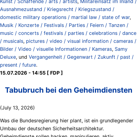
Kunst / Schaffende / arts / artists
,
Militäreinsatz im Inland /
Ausnahmezustand / Kriegsrecht / Kriegszustand /
domestic military operations / martial law / state of war
,
Musik / Konzerte / Festivals / Parties / Feiern / Tanzen /
music / concerts / festivals / parties / celebrations / dance
/ musicals
,
pictures / video / visual information / cameras /
Bilder / Video / visuelle Informationen / Kameras
,
Samy
Deluxe
, und
Vergangenheit / Gegenwart / Zukunft / past /
present / future
.
15.07.2026 - 14:55 [ FDP ]
Tabubruch bei den Geheimdiensten
(July 13, 2026)
Was die Bundesregierung hier plant, ist ein grundlegender
Umbau der deutschen Sicherheitsarchitektur.
Geheimdienste sollen hacken, manipulieren, aktiv