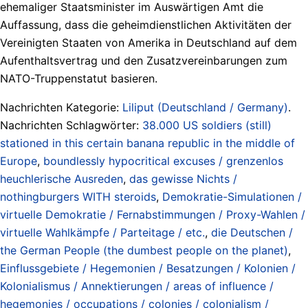
ehemaliger Staatsminister im Auswärtigen Amt die
Auffassung, dass die geheimdienstlichen Aktivitäten der
Vereinigten Staaten von Amerika in Deutschland auf dem
Aufenthaltsvertrag und den Zusatzvereinbarungen zum
NATO-Truppenstatut basieren.
Nachrichten Kategorie:
Liliput (Deutschland / Germany)
.
Nachrichten Schlagwörter:
38.000 US soldiers (still)
stationed in this certain banana republic in the middle of
Europe
,
boundlessly hypocritical excuses / grenzenlos
heuchlerische Ausreden
,
das gewisse Nichts /
nothingburgers WITH steroids
,
Demokratie-Simulationen /
virtuelle Demokratie / Fernabstimmungen / Proxy-Wahlen /
virtuelle Wahlkämpfe / Parteitage / etc.
,
die Deutschen /
the German People (the dumbest people on the planet)
,
Einflussgebiete / Hegemonien / Besatzungen / Kolonien /
Kolonialismus / Annektierungen / areas of influence /
hegemonies / occupations / colonies / colonialism /