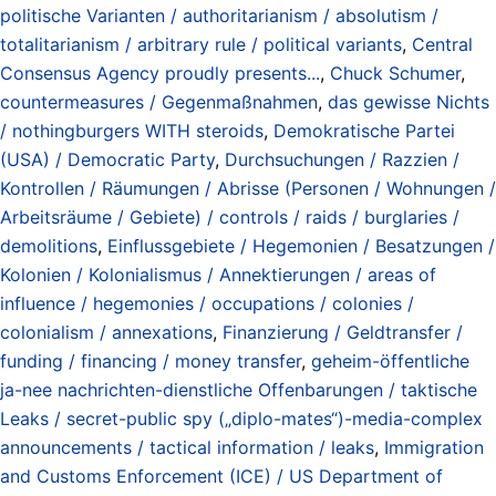
politische Varianten / authoritarianism / absolutism /
totalitarianism / arbitrary rule / political variants
,
Central
Consensus Agency proudly presents...
,
Chuck Schumer
,
countermeasures / Gegenmaßnahmen
,
das gewisse Nichts
/ nothingburgers WITH steroids
,
Demokratische Partei
(USA) / Democratic Party
,
Durchsuchungen / Razzien /
Kontrollen / Räumungen / Abrisse (Personen / Wohnungen /
Arbeitsräume / Gebiete) / controls / raids / burglaries /
demolitions
,
Einflussgebiete / Hegemonien / Besatzungen /
Kolonien / Kolonialismus / Annektierungen / areas of
influence / hegemonies / occupations / colonies /
colonialism / annexations
,
Finanzierung / Geldtransfer /
funding / financing / money transfer
,
geheim-öffentliche
ja-nee nachrichten-dienstliche Offenbarungen / taktische
Leaks / secret-public spy („diplo-mates“)-media-complex
announcements / tactical information / leaks
,
Immigration
and Customs Enforcement (ICE) / US Department of