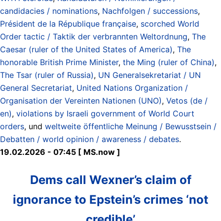
candidacies / nominations
,
Nachfolgen / successions
,
Président de la République française
,
scorched World
Order tactic / Taktik der verbrannten Weltordnung
,
The
Caesar (ruler of the United States of America)
,
The
honorable British Prime Minister
,
the Ming (ruler of China)
,
The Tsar (ruler of Russia)
,
UN Generalsekretariat / UN
General Secretariat
,
United Nations Organization /
Organisation der Vereinten Nationen (UNO)
,
Vetos (de /
en)
,
violations by Israeli government of World Court
orders
, und
weltweite öffentliche Meinung / Bewusstsein /
Debatten / world opinion / awareness / debates
.
19.02.2026 - 07:45 [ MS.now ]
Dems call Wexner’s claim of
ignorance to Epstein’s crimes ‘not
credible’