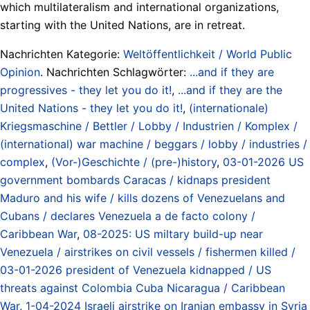
which multilateralism and international organizations,
starting with the United Nations, are in retreat.
Nachrichten Kategorie:
Weltöffentlichkeit / World Public
Opinion
. Nachrichten Schlagwörter:
...and if they are
progressives - they let you do it!
,
...and if they are the
United Nations - they let you do it!
,
(internationale)
Kriegsmaschine / Bettler / Lobby / Industrien / Komplex /
(international) war machine / beggars / lobby / industries /
complex
,
(Vor-)Geschichte / (pre-)history
,
03-01-2026 US
government bombards Caracas / kidnaps president
Maduro and his wife / kills dozens of Venezuelans and
Cubans / declares Venezuela a de facto colony /
Caribbean War
,
08-2025: US miltary build-up near
Venezuela / airstrikes on civil vessels / fishermen killed /
03-01-2026 president of Venezuela kidnapped / US
threats against Colombia Cuba Nicaragua / Caribbean
War
,
1-04-2024 Israeli airstrike on Iranian embassy in Syria