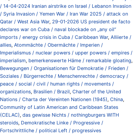
/ 14-04-2024 Iranian airstrike on Israel / Lebanon Invasion
/ Syria Invasion / Yemen War / Iran War 2025 / attack on
Qatar / West Asia War
,
29-01-2026 US president de facto
declares war on Cuba / naval blockade on „any oil“
imports / energy crisis in Cuba / Caribbean War
,
Alliierte /
allies
,
Atommächte / Obermächte / Imperien /
Imperialismus / nuclear powers / upper powers / empires /
imperialism
,
bemerkenswerte Häme / remarkable gloating
,
Bewegungen / Organisationen für Demokratie / Frieden /
Soziales / Bürgerrechte / Menschenrechte / democracy /
peace / social / civil / human rights / movements /
organizations
,
Brasilien / Brazil
,
Charter of the United
Nations / Charta der Vereinten Nationen (1945)
,
China
,
Community of Latin American and Caribbean States
(CELAC)
,
das gewisse Nichts / nothingburgers WITH
steroids
,
Demokratische Linke / Progressive /
Fortschrittliche / political Left / progressives