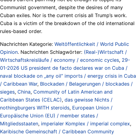
Communist government, despite the desires of many
Cuban exiles. Nor is the current crisis all Trump’s work.
Cuba is a victim of the breakdown of the old international
rules-based order.
Nachrichten Kategorie:
Weltöffentlichkeit / World Public
Opinion
. Nachrichten Schlagwörter:
(Real-)Wirtschaft /
Wirtschaftskreisläufe / economy / economic cycles
,
29-
01-2026 US president de facto declares war on Cuba /
naval blockade on „any oil“ imports / energy crisis in Cuba
/ Caribbean War
,
Blockaden / Belagerungen / blockades /
sieges
,
China
,
Community of Latin American and
Caribbean States (CELAC)
,
das gewisse Nichts /
nothingburgers WITH steroids
,
European Union /
Europäische Union (EU) / member states /
Mitgliedsstaaten
,
imperialer Komplex / imperial complex
,
Karibische Gemeinschaft / Caribbean Community