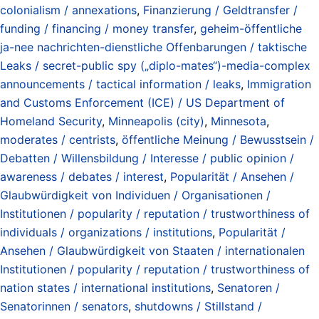
colonialism / annexations
,
Finanzierung / Geldtransfer /
funding / financing / money transfer
,
geheim-öffentliche
ja-nee nachrichten-dienstliche Offenbarungen / taktische
Leaks / secret-public spy („diplo-mates“)-media-complex
announcements / tactical information / leaks
,
Immigration
and Customs Enforcement (ICE) / US Department of
Homeland Security
,
Minneapolis (city)
,
Minnesota
,
moderates / centrists
,
öffentliche Meinung / Bewusstsein /
Debatten / Willensbildung / Interesse / public opinion /
awareness / debates / interest
,
Popularität / Ansehen /
Glaubwürdigkeit von Individuen / Organisationen /
Institutionen / popularity / reputation / trustworthiness of
individuals / organizations / institutions
,
Popularität /
Ansehen / Glaubwürdigkeit von Staaten / internationalen
Institutionen / popularity / reputation / trustworthiness of
nation states / international institutions
,
Senatoren /
Senatorinnen / senators
,
shutdowns / Stillstand /