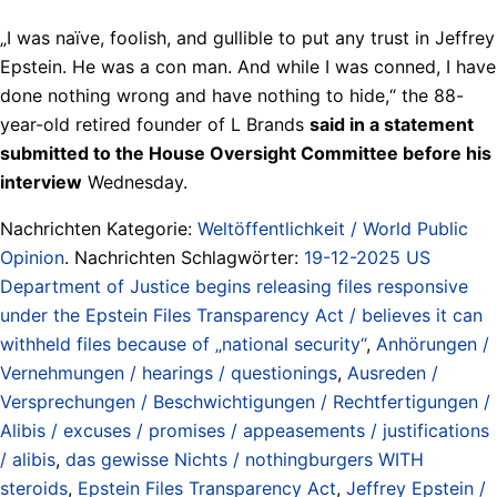
„I was naïve, foolish, and gullible to put any trust in Jeffrey
Epstein. He was a con man. And while I was conned, I have
done nothing wrong and have nothing to hide,“ the 88-
year-old retired founder of L Brands
said in a statement
submitted to the House Oversight Committee before his
interview
Wednesday.
Nachrichten Kategorie:
Weltöffentlichkeit / World Public
Opinion
. Nachrichten Schlagwörter:
19-12-2025 US
Department of Justice begins releasing files responsive
under the Epstein Files Transparency Act / believes it can
withheld files because of „national security“
,
Anhörungen /
Vernehmungen / hearings / questionings
,
Ausreden /
Versprechungen / Beschwichtigungen / Rechtfertigungen /
Alibis / excuses / promises / appeasements / justifications
/ alibis
,
das gewisse Nichts / nothingburgers WITH
steroids
,
Epstein Files Transparency Act
,
Jeffrey Epstein /