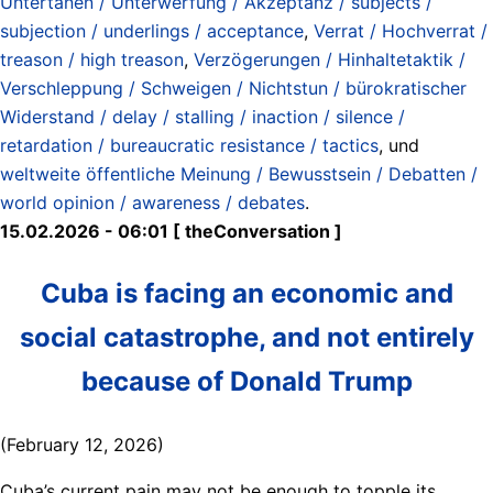
Untertanen / Unterwerfung / Akzeptanz / subjects /
subjection / underlings / acceptance
,
Verrat / Hochverrat /
treason / high treason
,
Verzögerungen / Hinhaltetaktik /
Verschleppung / Schweigen / Nichtstun / bürokratischer
Widerstand / delay / stalling / inaction / silence /
retardation / bureaucratic resistance / tactics
, und
weltweite öffentliche Meinung / Bewusstsein / Debatten /
world opinion / awareness / debates
.
15.02.2026 - 06:01 [ theConversation ]
Cuba is facing an economic and
social catastrophe, and not entirely
because of Donald Trump
(February 12, 2026)
Cuba’s current pain may not be enough to topple its