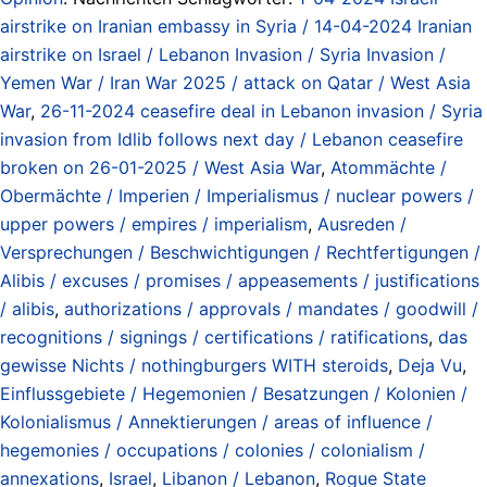
airstrike on Iranian embassy in Syria / 14-04-2024 Iranian
airstrike on Israel / Lebanon Invasion / Syria Invasion /
Yemen War / Iran War 2025 / attack on Qatar / West Asia
War
,
26-11-2024 ceasefire deal in Lebanon invasion / Syria
invasion from Idlib follows next day / Lebanon ceasefire
broken on 26-01-2025 / West Asia War
,
Atommächte /
Obermächte / Imperien / Imperialismus / nuclear powers /
upper powers / empires / imperialism
,
Ausreden /
Versprechungen / Beschwichtigungen / Rechtfertigungen /
Alibis / excuses / promises / appeasements / justifications
/ alibis
,
authorizations / approvals / mandates / goodwill /
recognitions / signings / certifications / ratifications
,
das
gewisse Nichts / nothingburgers WITH steroids
,
Deja Vu
,
Einflussgebiete / Hegemonien / Besatzungen / Kolonien /
Kolonialismus / Annektierungen / areas of influence /
hegemonies / occupations / colonies / colonialism /
annexations
,
Israel
,
Libanon / Lebanon
,
Rogue State