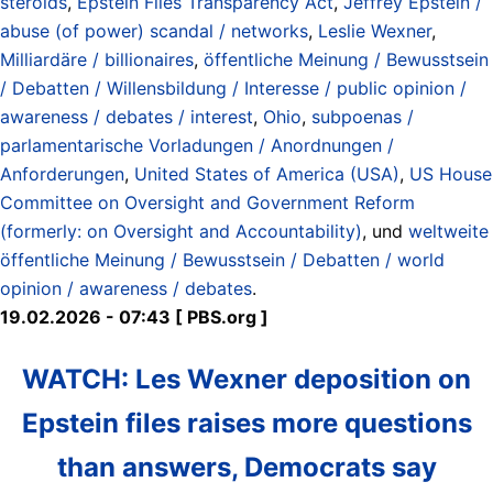
steroids
,
Epstein Files Transparency Act
,
Jeffrey Epstein /
abuse (of power) scandal / networks
,
Leslie Wexner
,
Milliardäre / billionaires
,
öffentliche Meinung / Bewusstsein
/ Debatten / Willensbildung / Interesse / public opinion /
awareness / debates / interest
,
Ohio
,
subpoenas /
parlamentarische Vorladungen / Anordnungen /
Anforderungen
,
United States of America (USA)
,
US House
Committee on Oversight and Government Reform
(formerly: on Oversight and Accountability)
, und
weltweite
öffentliche Meinung / Bewusstsein / Debatten / world
opinion / awareness / debates
.
19.02.2026 - 07:43 [ PBS.org ]
WATCH: Les Wexner deposition on
Epstein files raises more questions
than answers, Democrats say