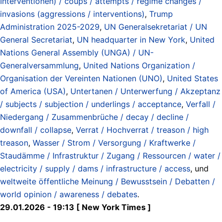
Interventionen) / coups / attempts / regime changes /
invasions (aggressions / interventions)
,
Trump
Administration 2025-2029
,
UN Generalsekretariat / UN
General Secretariat
,
UN headquarter in New York
,
United
Nations General Assembly (UNGA) / UN-
Generalversammlung
,
United Nations Organization /
Organisation der Vereinten Nationen (UNO)
,
United States
of America (USA)
,
Untertanen / Unterwerfung / Akzeptanz
/ subjects / subjection / underlings / acceptance
,
Verfall /
Niedergang / Zusammenbrüche / decay / decline /
downfall / collapse
,
Verrat / Hochverrat / treason / high
treason
,
Wasser / Strom / Versorgung / Kraftwerke /
Staudämme / Infrastruktur / Zugang / Ressourcen / water /
electricity / supply / dams / infrastructure / access
, und
weltweite öffentliche Meinung / Bewusstsein / Debatten /
world opinion / awareness / debates
.
29.01.2026 - 19:13 [ New York Times ]