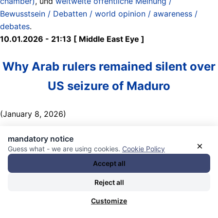
chamber)
, und
weltweite öffentliche Meinung /
Bewusstsein / Debatten / world opinion / awareness /
debates
.
10.01.2026 - 21:13 [ Middle East Eye ]
Why Arab rulers remained silent over
US seizure of Maduro
(January 8, 2026)
Egypt’s quiet is easy to explain. Cairo receives roughly
mandatory notice
×
$1.3bn a year in US military financing. Its hardware,
Guess what - we are using cookies.
Cookie Policy
maintenance chain and spare parts depend on American
Accept all
gatekeepers. Public outrage is a cost it cannot afford.
Reject all
The UAE sits in a different position, but it faces another
Customize
version of the same risk. It is a financial hub built on
access, compliance and credibility. In a world where