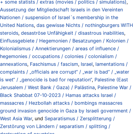
+ some statists / extras (movies / politics / simulations)
,
Aussetzung der Mitgliedschaft Israels in den Vereinten
Nationen / suspension of Israel´s membership in the
United Nations
,
das gewisse Nichts / nothingburgers WITH
steroids
,
desaströse Unfähigkeit / disastrous inabilities
,
Einflussgebiete / Hegemonien / Besatzungen / Kolonien /
Kolonialismus / Annektierungen / areas of influence /
hegemonies / occupations / colonies / colonialism /
annexations
,
Faschismus / fascism
,
Israel
,
lamentations /
complaints / „officials are corrupt“ / „war is bad“ / „water
is wet“ / „genocide is bad for reputation“
,
Palestine (East
Jerusalem / West Bank / Gaza) / Palästina
,
Palestine War /
Black Shabbat 07-10-2023 / Hamas attacks Israel /
massacres / Hezbollah attacks / bombings massacres
ground invasion genocide in Gaza by Israeli government /
West Asia War
, und
Separatismus / Zersplitterung /
Zerstörung von Ländern / separatism / splitting /
destruction of countries
.