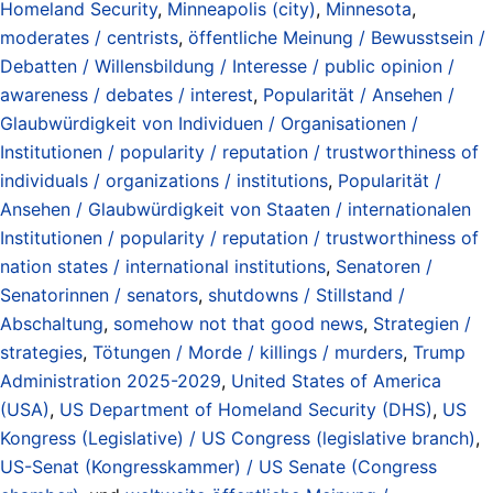
Homeland Security
,
Minneapolis (city)
,
Minnesota
,
moderates / centrists
,
öffentliche Meinung / Bewusstsein /
Debatten / Willensbildung / Interesse / public opinion /
awareness / debates / interest
,
Popularität / Ansehen /
Glaubwürdigkeit von Individuen / Organisationen /
Institutionen / popularity / reputation / trustworthiness of
individuals / organizations / institutions
,
Popularität /
Ansehen / Glaubwürdigkeit von Staaten / internationalen
Institutionen / popularity / reputation / trustworthiness of
nation states / international institutions
,
Senatoren /
Senatorinnen / senators
,
shutdowns / Stillstand /
Abschaltung
,
somehow not that good news
,
Strategien /
strategies
,
Tötungen / Morde / killings / murders
,
Trump
Administration 2025-2029
,
United States of America
(USA)
,
US Department of Homeland Security (DHS)
,
US
Kongress (Legislative) / US Congress (legislative branch)
,
US-Senat (Kongresskammer) / US Senate (Congress