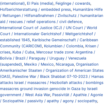
(international)
,
El Pais (media)
,
Feiglinge / cowards
,
Hofberichterstattung / embedded press
,
Humanitäre Hilfe
/ Rettungen / Hilfsmaßnahmen / Zivilschutz / humanitarian
aid / rescues / relief operations / civil defence
,
International Court of Justice (ICJ) / UN Court / World
Court / Internationaler Gerichtshof / Weltgerichtshof /
established 1945
,
Karibische Gemeinschaft / Caribbean
Community (CARICOM)
,
Kolumbien / Colombia
,
Krisen /
crises
,
Kuba / Cuba
,
Mercosur trade zone: Argentina /
Bolivia / Brazil / Paraguay / Uruguay / Venezuela
(suspended)
,
Mexiko / Mexico
,
Nicaragua
,
Organisation
Amerikanischer Staaten / Organization of American States
(OAS)
,
Palestine War / Black Shabbat 07-10-2023 / Hamas
attacks Israel / massacres / Hezbollah attacks / bombings
massacres ground invasion genocide in Gaza by Israeli
government / West Asia War
,
Passivität / Apathie / Agonie
/ Soziopathie / passivity / apathy / agony / sociopathy
,