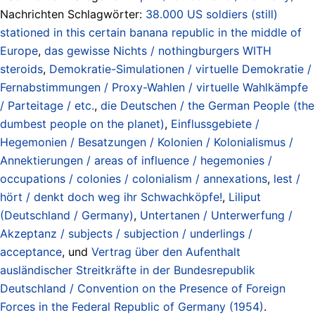
Nachrichten Schlagwörter:
38.000 US soldiers (still)
stationed in this certain banana republic in the middle of
Europe
,
das gewisse Nichts / nothingburgers WITH
steroids
,
Demokratie-Simulationen / virtuelle Demokratie /
Fernabstimmungen / Proxy-Wahlen / virtuelle Wahlkämpfe
/ Parteitage / etc.
,
die Deutschen / the German People (the
dumbest people on the planet)
,
Einflussgebiete /
Hegemonien / Besatzungen / Kolonien / Kolonialismus /
Annektierungen / areas of influence / hegemonies /
occupations / colonies / colonialism / annexations
,
lest /
hört / denkt doch weg ihr Schwachköpfe!
,
Liliput
(Deutschland / Germany)
,
Untertanen / Unterwerfung /
Akzeptanz / subjects / subjection / underlings /
acceptance
, und
Vertrag über den Aufenthalt
ausländischer Streitkräfte in der Bundesrepublik
Deutschland / Convention on the Presence of Foreign
Forces in the Federal Republic of Germany (1954)
.