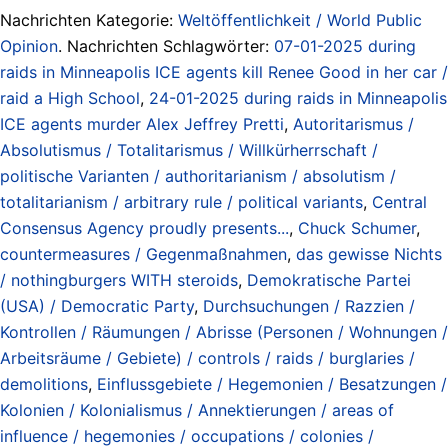
Nachrichten Kategorie:
Weltöffentlichkeit / World Public
Opinion
. Nachrichten Schlagwörter:
07-01-2025 during
raids in Minneapolis ICE agents kill Renee Good in her car /
raid a High School
,
24-01-2025 during raids in Minneapolis
ICE agents murder Alex Jeffrey Pretti
,
Autoritarismus /
Absolutismus / Totalitarismus / Willkürherrschaft /
politische Varianten / authoritarianism / absolutism /
totalitarianism / arbitrary rule / political variants
,
Central
Consensus Agency proudly presents...
,
Chuck Schumer
,
countermeasures / Gegenmaßnahmen
,
das gewisse Nichts
/ nothingburgers WITH steroids
,
Demokratische Partei
(USA) / Democratic Party
,
Durchsuchungen / Razzien /
Kontrollen / Räumungen / Abrisse (Personen / Wohnungen /
Arbeitsräume / Gebiete) / controls / raids / burglaries /
demolitions
,
Einflussgebiete / Hegemonien / Besatzungen /
Kolonien / Kolonialismus / Annektierungen / areas of
influence / hegemonies / occupations / colonies /