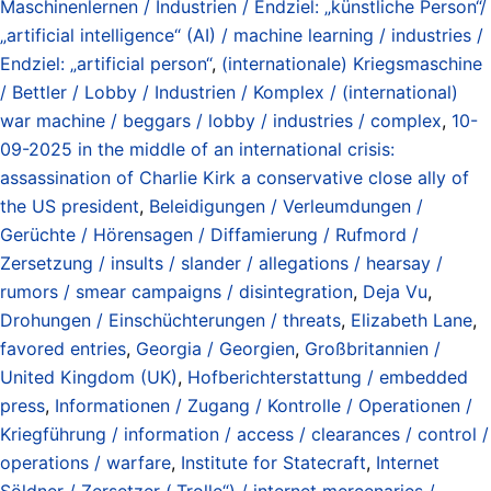
Maschinenlernen / Industrien / Endziel: „künstliche Person“/
„artificial intelligence“ (AI) / machine learning / industries /
Endziel: „artificial person“
,
(internationale) Kriegsmaschine
/ Bettler / Lobby / Industrien / Komplex / (international)
war machine / beggars / lobby / industries / complex
,
10-
09-2025 in the middle of an international crisis:
assassination of Charlie Kirk a conservative close ally of
the US president
,
Beleidigungen / Verleumdungen /
Gerüchte / Hörensagen / Diffamierung / Rufmord /
Zersetzung / insults / slander / allegations / hearsay /
rumors / smear campaigns / disintegration
,
Deja Vu
,
Drohungen / Einschüchterungen / threats
,
Elizabeth Lane
,
favored entries
,
Georgia / Georgien
,
Großbritannien /
United Kingdom (UK)
,
Hofberichterstattung / embedded
press
,
Informationen / Zugang / Kontrolle / Operationen /
Kriegführung / information / access / clearances / control /
operations / warfare
,
Institute for Statecraft
,
Internet
Söldner / Zersetzer („Trolle“) / internet mercenaries /