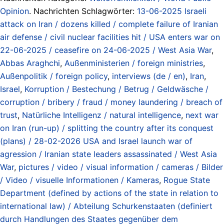
Opinion
. Nachrichten Schlagwörter:
13-06-2025 Israeli
attack on Iran / dozens killed / complete failure of Iranian
air defense / civil nuclear facilities hit / USA enters war on
22-06-2025 / ceasefire on 24-06-2025 / West Asia War
,
Abbas Araghchi
,
Außenministerien / foreign ministries
,
Außenpolitik / foreign policy
,
interviews (de / en)
,
Iran
,
Israel
,
Korruption / Bestechung / Betrug / Geldwäsche /
corruption / bribery / fraud / money laundering / breach of
trust
,
Natürliche Intelligenz / natural intelligence
,
next war
on Iran (run-up) / splitting the country after its conquest
(plans) / 28-02-2026 USA and Israel launch war of
agression / Iranian state leaders assassinated / West Asia
War
,
pictures / video / visual information / cameras / Bilder
/ Video / visuelle Informationen / Kameras
,
Rogue State
Department (defined by actions of the state in relation to
international law) / Abteilung Schurkenstaaten (definiert
durch Handlungen des Staates gegenüber dem