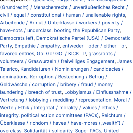
(Grundrecht) / Menschenrecht / unveräußerliches Recht /
civil / equal / constitutional / human / unalienable rights
,
Arbeitende / Armut / Unterklasse / workers / poverty /
have-nots / underclass
,
booting the Republican Party
,
Democrats left
,
Demokratische Partei (USA) / Democratic
Party
,
Empathie / empathy
,
entweder - oder / either - or
,
favored entries
,
Go! Go! GO! / KICK IT!
,
grassroots /
volunteers / Graswurzeln / freiwilliges Engagement
,
James
Talarico
,
Kandidaturen / Nominierungen / candidacies /
nominations
,
Korruption / Bestechung / Betrug /
Geldwäsche / corruption / bribery / fraud / money
laundering / breach of trust
,
Lobbyismus / Einflussnahme /
Vertretung / lobbying / meddling / representation
,
Moral /
Werte / Ethik / Integrität / morality / values / ethics /
integrity
,
political action committees (PACs)
,
Reichtum /
Überklasse / richdom / haves / have-mores („wealth“) /
overclass
,
Solidarität / solidarity
,
Super PACs
,
United