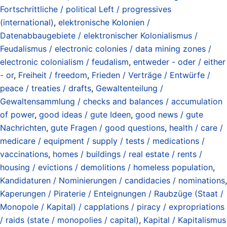
Fortschrittliche / political Left / progressives
(international)
,
elektronische Kolonien /
Datenabbaugebiete / elektronischer Kolonialismus /
Feudalismus / electronic colonies / data mining zones /
electronic colonialism / feudalism
,
entweder - oder / either
- or
,
Freiheit / freedom
,
Frieden / Verträge / Entwürfe /
peace / treaties / drafts
,
Gewaltenteilung /
Gewaltensammlung / checks and balances / accumulation
of power
,
good ideas / gute Ideen
,
good news / gute
Nachrichten
,
gute Fragen / good questions
,
health / care /
medicare / equipment / supply / tests / medications /
vaccinations
,
homes / buildings / real estate / rents /
housing / evictions / demolitions / homeless population
,
Kandidaturen / Nominierungen / candidacies / nominations
,
Kaperungen / Piraterie / Enteignungen / Raubzüge (Staat /
Monopole / Kapital) / capplations / piracy / expropriations
/ raids (state / monopolies / capital)
,
Kapital / Kapitalismus