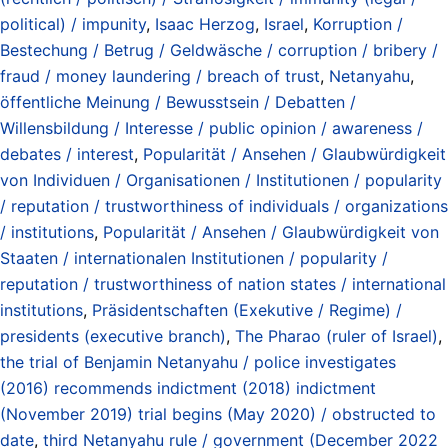
political) / impunity
,
Isaac Herzog
,
Israel
,
Korruption /
Bestechung / Betrug / Geldwäsche / corruption / bribery /
fraud / money laundering / breach of trust
,
Netanyahu
,
öffentliche Meinung / Bewusstsein / Debatten /
Willensbildung / Interesse / public opinion / awareness /
debates / interest
,
Popularität / Ansehen / Glaubwürdigkeit
von Individuen / Organisationen / Institutionen / popularity
/ reputation / trustworthiness of individuals / organizations
/ institutions
,
Popularität / Ansehen / Glaubwürdigkeit von
Staaten / internationalen Institutionen / popularity /
reputation / trustworthiness of nation states / international
institutions
,
Präsidentschaften (Exekutive / Regime) /
presidents (executive branch)
,
The Pharao (ruler of Israel)
,
the trial of Benjamin Netanyahu / police investigates
(2016) recommends indictment (2018) indictment
(November 2019) trial begins (May 2020) / obstructed to
date
,
third Netanyahu rule / government (December 2022