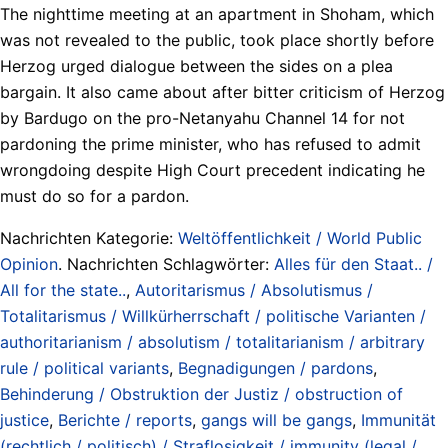
The nighttime meeting at an apartment in Shoham, which
was not revealed to the public, took place shortly before
Herzog urged dialogue between the sides on a plea
bargain. It also came about after bitter criticism of Herzog
by Bardugo on the pro-Netanyahu Channel 14 for not
pardoning the prime minister, who has refused to admit
wrongdoing despite High Court precedent indicating he
must do so for a pardon.
Nachrichten Kategorie:
Weltöffentlichkeit / World Public
Opinion
. Nachrichten Schlagwörter:
Alles für den Staat.. /
All for the state..
,
Autoritarismus / Absolutismus /
Totalitarismus / Willkürherrschaft / politische Varianten /
authoritarianism / absolutism / totalitarianism / arbitrary
rule / political variants
,
Begnadigungen / pardons
,
Behinderung / Obstruktion der Justiz / obstruction of
justice
,
Berichte / reports
,
gangs will be gangs
,
Immunität
(rechtlich / politisch) / Straflosigkeit / immunity (legal /