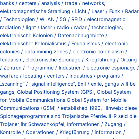
banks / centers / analysis / trade / networks
,
elektromagnetische Strahlung / Licht / Laser / Funk / Radar
/ Technologien / WLAN / 5G / RFID / electromagnetic
radiation / light / laser / radio / radar / technologies
,
elektronische Kolonien / Datenabbaugebiete /
elektronischer Kolonialismus / Feudalismus / electronic
colonies / data mining zones / electronic colonialism /
feudalism
,
elektronische Spionage / Kriegführung / Ortung
/ Zentren / Programme / Industrien / electronic espionage /
warfare / locating / centers / industries / programs /
„scanning“ / „signal intelligence“
,
Exil / exile
,
gangs will be
gangs
,
Global Positioning System (GPS)
,
Global System
for Mobile Communications Global System for Mobile
Communications (GSM) / established 1990
,
Hinweis: diese
Spionageprogramme sind Trojanische Pferde. IHR seid die
Trojaner ihr Schwachköpfe!
,
Informationen / Zugang /
Kontrolle / Operationen / Kriegführung / information /