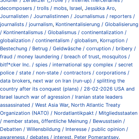
decomposers / trolls / mobs
,
Israel
,
Jessikka Aro
,
Journalisten / Journalistinnen / Journalismus / reporters /
journalists / journalism
,
Kontinentalisierung / Globalisierung
/ Kontinentalismus / Globalismus / continentalization /
globalization / continentalism / globalism
,
Korruption /
Bestechung / Betrug / Geldwäsche / corruption / bribery /
fraud / money laundering / breach of trust
,
mosquitos /
bitf*cker Inc. / spies / international spy complex / secret
police / state / non-state / contractors / corporations /
data brokers
,
next war on Iran (run-up) / splitting the
country after its conquest (plans) / 28-02-2026 USA and
Israel launch war of agression / Iranian state leaders
assassinated / West Asia War
,
North Atlantic Treaty
Organization (NATO) / Nordatlantikpakt / Mitgliedsstaaten
/ member states
,
öffentliche Meinung / Bewusstsein /
Debatten / Willensbildung / Interesse / public opinion /
awareness / debates / interest
,
Peter Pomerantsev
,