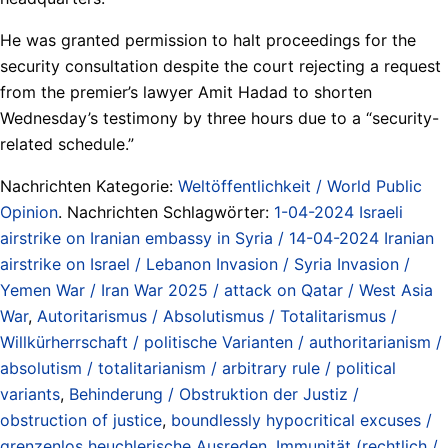
He was granted permission to halt proceedings for the
security consultation despite the court rejecting a request
from the premier’s lawyer Amit Hadad to shorten
Wednesday’s testimony by three hours due to a “security-
related schedule.”
Nachrichten Kategorie:
Weltöffentlichkeit / World Public
Opinion
. Nachrichten Schlagwörter:
1-04-2024 Israeli
airstrike on Iranian embassy in Syria / 14-04-2024 Iranian
airstrike on Israel / Lebanon Invasion / Syria Invasion /
Yemen War / Iran War 2025 / attack on Qatar / West Asia
War
,
Autoritarismus / Absolutismus / Totalitarismus /
Willkürherrschaft / politische Varianten / authoritarianism /
absolutism / totalitarianism / arbitrary rule / political
variants
,
Behinderung / Obstruktion der Justiz /
obstruction of justice
,
boundlessly hypocritical excuses /
grenzenlos heuchlerische Ausreden
,
Immunität (rechtlich /