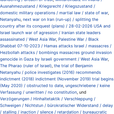
Ausnahmezustand / Kriegsrecht / Kriegszustand /
domestic military operations / martial law / state of war
,
Netanyahu
,
next war on Iran (run-up) / splitting the
country after its conquest (plans) / 28-02-2026 USA and
Israel launch war of agression / Iranian state leaders
assassinated / West Asia War
,
Palestine War / Black
Shabbat 07-10-2023 / Hamas attacks Israel / massacres /
Hezbollah attacks / bombings massacres ground invasion
genocide in Gaza by Israeli government / West Asia War
,
The Pharao (ruler of Israel)
,
the trial of Benjamin
Netanyahu / police investigates (2016) recommends
indictment (2018) indictment (November 2019) trial begins
(May 2020) / obstructed to date
,
ungeschriebene / keine
Verfassung / unwritten / no constitution
, und
Verzögerungen / Hinhaltetaktik / Verschleppung /
Schweigen / Nichtstun / bürokratischer Widerstand / delay
/ stalling / inaction / silence / retardation / bureaucratic