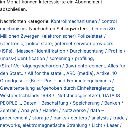
im Monat können Interessierte ein Abonnement
abschließen.
Nachrichten Kategorie:
Kontrollmechanismen / control
mechanisms
. Nachrichten Schlagwörter:
...bei den 80
Millionen Zwergen
,
(elektronischer) Polizeistaat /
(electronic) police state
,
(internet service) providers
(ISPs)
,
(Massen-)Identifikation / Durchleuchtung / Profile /
(mass-)identification / screening / profiling
,
(Straf)Verfolgungsbehörden / (law) enforcement
,
Alles für
den Staat.. / All for the state..
,
ARD (media)
,
Artikel 10
Grundgesetz (Brief- Post- und Fernmeldegeheimnis /
Gewaltenteilung aufgehoben durch Einheitsregierung
Westdeutschlands 1968 / „Notstandsgesetze“)
,
DATA IS
PEOPLE...
,
Daten – Beschaffung / Speicherung / Banken /
Zentren / Analyse / Handel / Netzwerke / data –
procurement / storage / banks / centers / analysis / trade /
networks
,
elektromagnetische Strahlung / Licht / Laser /