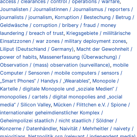
access / clearances / control / operations / warfare
,
Journalisten / Journalistinnen / Journalismus / reporters /
journalists / journalism
,
Korruption / Bestechung / Betrug /
Geldwäsche / corruption / bribery / fraud / money
laundering / breach of trust
,
Kriegsgebiete / mililtärische
Einsatzzonen / war zones / military deployment zones
,
Liliput (Deutschland / Germany)
,
Macht der Gewohnheit /
power of habits
,
Massenerfassung (Überwachung) /
Observation / (mass) observation (surveillance)
,
mobile
Computer / Sensoren / mobile computers / sensors /
„Smart Phones“ / Handys / „Wearables“
,
Monopole /
Kartelle / digitale Monopole und „soziale Medien“ /
monopolies / cartels / digital monopolies and „social
media“ / Silicon Valley
,
Mücken / Flittchen e.V. / Spione /
internationaler geheimdienstlicher Komplex /
Geheimpolizei staatlich / nicht staatlich / Söldner /
Konzerne / Datenhändler
,
Naivität / Mehrheitler / naivety /
majoritians
,
Netzpolitik.org (relevant / independent media)
,