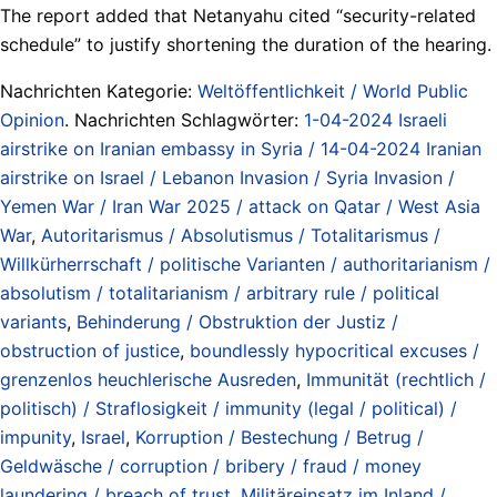
The report added that Netanyahu cited “security-related
schedule” to justify shortening the duration of the hearing.
Nachrichten Kategorie:
Weltöffentlichkeit / World Public
Opinion
. Nachrichten Schlagwörter:
1-04-2024 Israeli
airstrike on Iranian embassy in Syria / 14-04-2024 Iranian
airstrike on Israel / Lebanon Invasion / Syria Invasion /
Yemen War / Iran War 2025 / attack on Qatar / West Asia
War
,
Autoritarismus / Absolutismus / Totalitarismus /
Willkürherrschaft / politische Varianten / authoritarianism /
absolutism / totalitarianism / arbitrary rule / political
variants
,
Behinderung / Obstruktion der Justiz /
obstruction of justice
,
boundlessly hypocritical excuses /
grenzenlos heuchlerische Ausreden
,
Immunität (rechtlich /
politisch) / Straflosigkeit / immunity (legal / political) /
impunity
,
Israel
,
Korruption / Bestechung / Betrug /
Geldwäsche / corruption / bribery / fraud / money
laundering / breach of trust
,
Militäreinsatz im Inland /