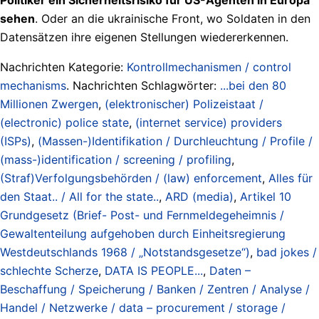
sehen
. Oder an die ukrainische Front, wo Soldaten in den
Datensätzen ihre eigenen Stellungen wiedererkennen.
Nachrichten Kategorie:
Kontrollmechanismen / control
mechanisms
. Nachrichten Schlagwörter:
...bei den 80
Millionen Zwergen
,
(elektronischer) Polizeistaat /
(electronic) police state
,
(internet service) providers
(ISPs)
,
(Massen-)Identifikation / Durchleuchtung / Profile /
(mass-)identification / screening / profiling
,
(Straf)Verfolgungsbehörden / (law) enforcement
,
Alles für
den Staat.. / All for the state..
,
ARD (media)
,
Artikel 10
Grundgesetz (Brief- Post- und Fernmeldegeheimnis /
Gewaltenteilung aufgehoben durch Einheitsregierung
Westdeutschlands 1968 / „Notstandsgesetze“)
,
bad jokes /
schlechte Scherze
,
DATA IS PEOPLE...
,
Daten –
Beschaffung / Speicherung / Banken / Zentren / Analyse /
Handel / Netzwerke / data – procurement / storage /