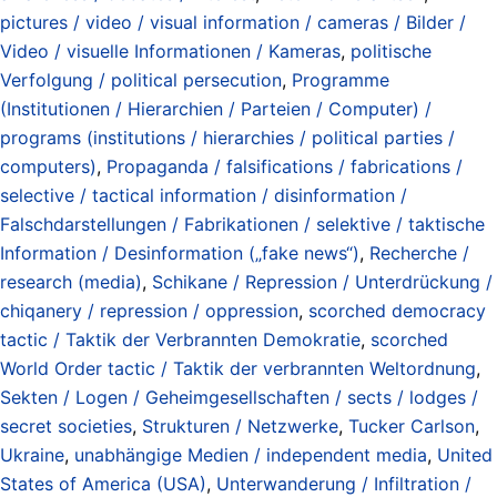
pictures / video / visual information / cameras / Bilder /
Video / visuelle Informationen / Kameras
,
politische
Verfolgung / political persecution
,
Programme
(Institutionen / Hierarchien / Parteien / Computer) /
programs (institutions / hierarchies / political parties /
computers)
,
Propaganda / falsifications / fabrications /
selective / tactical information / disinformation /
Falschdarstellungen / Fabrikationen / selektive / taktische
Information / Desinformation („fake news“)
,
Recherche /
research (media)
,
Schikane / Repression / Unterdrückung /
chiqanery / repression / oppression
,
scorched democracy
tactic / Taktik der Verbrannten Demokratie
,
scorched
World Order tactic / Taktik der verbrannten Weltordnung
,
Sekten / Logen / Geheimgesellschaften / sects / lodges /
secret societies
,
Strukturen / Netzwerke
,
Tucker Carlson
,
Ukraine
,
unabhängige Medien / independent media
,
United
States of America (USA)
,
Unterwanderung / Infiltration /