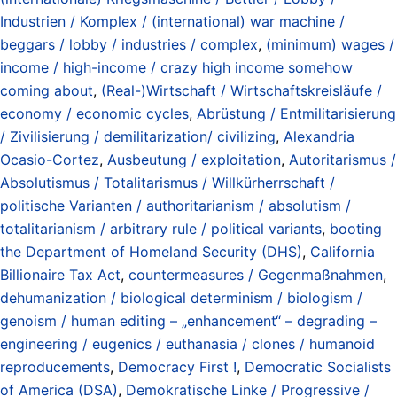
Industrien / Komplex / (international) war machine /
beggars / lobby / industries / complex
,
(minimum) wages /
income / high-income / crazy high income somehow
coming about
,
(Real-)Wirtschaft / Wirtschaftskreisläufe /
economy / economic cycles
,
Abrüstung / Entmilitarisierung
/ Zivilisierung / demilitarization/ civilizing
,
Alexandria
Ocasio-Cortez
,
Ausbeutung / exploitation
,
Autoritarismus /
Absolutismus / Totalitarismus / Willkürherrschaft /
politische Varianten / authoritarianism / absolutism /
totalitarianism / arbitrary rule / political variants
,
booting
the Department of Homeland Security (DHS)
,
California
Billionaire Tax Act
,
countermeasures / Gegenmaßnahmen
,
dehumanization / biological determinism / biologism /
genoism / human editing – „enhancement“ – degrading –
engineering / eugenics / euthanasia / clones / humanoid
reproducements
,
Democracy First !
,
Democratic Socialists
of America (DSA)
,
Demokratische Linke / Progressive /