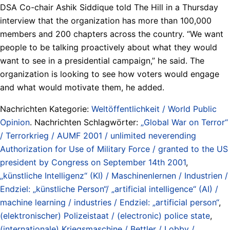
DSA Co-chair Ashik Siddique told The Hill in a Thursday
interview that the organization has more than 100,000
members and 200 chapters across the country. “We want
people to be talking proactively about what they would
want to see in a presidential campaign,” he said. The
organization is looking to see how voters would engage
and what would motivate them, he added.
Nachrichten Kategorie:
Weltöffentlichkeit / World Public
Opinion
. Nachrichten Schlagwörter:
„Global War on Terror“
/ Terrorkrieg / AUMF 2001 / unlimited neverending
Authorization for Use of Military Force / granted to the US
president by Congress on September 14th 2001
,
„künstliche Intelligenz“ (KI) / Maschinenlernen / Industrien /
Endziel: „künstliche Person“/ „artificial intelligence“ (AI) /
machine learning / industries / Endziel: „artificial person“
,
(elektronischer) Polizeistaat / (electronic) police state
,
(internationale) Kriegsmaschine / Bettler / Lobby /