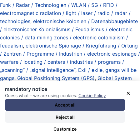
Funk / Radar / Technologien / WLAN / 5G / RFID /
electromagnetic radiation / light / laser / radio / radar /
technologies
,
elektronische Kolonien / Datenabbaugebiete
/ elektronischer Kolonialismus / Feudalismus / electronic
colonies / data mining zones / electronic colonialism /
feudalism
,
elektronische Spionage / Kriegführung / Ortung
/ Zentren / Programme / Industrien / electronic espionage /
warfare / locating / centers / industries / programs /
„scanning“ / „signal intelligence“
,
Exil / exile
,
gangs will be
gangs
,
Global Positioning System (GPS)
,
Global System
for Mobile Communications Global System for Mobile
mandatory notice
×
Communications (GSM) / established 1990
,
Hinweis: diese
Guess what - we are using cookies.
Cookie Policy
Spionageprogramme sind Trojanische Pferde. IHR seid die
Accept all
Trojaner ihr Schwachköpfe!
,
Informationen / Zugang /
Reject all
Kontrolle / Operationen / Kriegführung / information /
access / clearances / control / operations / warfare
,
Customize
Journalisten / Journalistinnen / Journalismus / reporters /