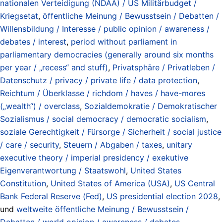
nationalen Verteidigung (NDAA) / US Militärbudget /
Kriegsetat
,
öffentliche Meinung / Bewusstsein / Debatten /
Willensbildung / Interesse / public opinion / awareness /
debates / interest
,
period without parliament in
parliamentary democracies (generally around six months
per year / „recess“ and stuff)
,
Privatsphäre / Privatleben /
Datenschutz / privacy / private life / data protection
,
Reichtum / Überklasse / richdom / haves / have-mores
(„wealth“) / overclass
,
Sozialdemokratie / Demokratischer
Sozialismus / social democracy / democratic socialism
,
soziale Gerechtigkeit / Fürsorge / Sicherheit / social justice
/ care / security
,
Steuern / Abgaben / taxes
,
unitary
executive theory / imperial presidency / exekutive
Eigenverantwortung / Staatswohl
,
United States
Constitution
,
United States of America (USA)
,
US Central
Bank Federal Reserve (Fed)
,
US presidential election 2028
,
und
weltweite öffentliche Meinung / Bewusstsein /
Debatten / world opinion / awareness / debates
.