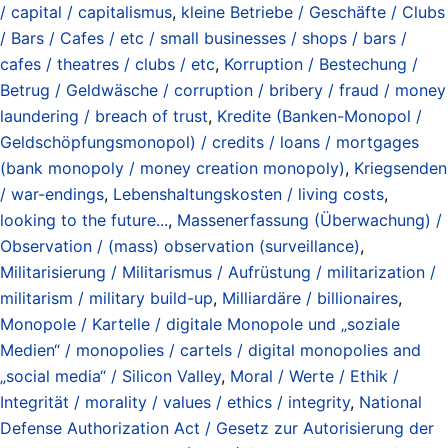
/ capital / capitalismus
,
kleine Betriebe / Geschäfte / Clubs
/ Bars / Cafes / etc / small businesses / shops / bars /
cafes / theatres / clubs / etc
,
Korruption / Bestechung /
Betrug / Geldwäsche / corruption / bribery / fraud / money
laundering / breach of trust
,
Kredite (Banken-Monopol /
Geldschöpfungsmonopol) / credits / loans / mortgages
(bank monopoly / money creation monopoly)
,
Kriegsenden
/ war-endings
,
Lebenshaltungskosten / living costs
,
looking to the future...
,
Massenerfassung (Überwachung) /
Observation / (mass) observation (surveillance)
,
Militarisierung / Militarismus / Aufrüstung / militarization /
militarism / military build-up
,
Milliardäre / billionaires
,
Monopole / Kartelle / digitale Monopole und „soziale
Medien“ / monopolies / cartels / digital monopolies and
„social media“ / Silicon Valley
,
Moral / Werte / Ethik /
Integrität / morality / values / ethics / integrity
,
National
Defense Authorization Act / Gesetz zur Autorisierung der