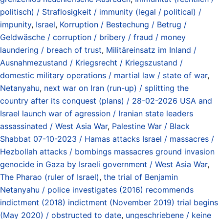
politisch) / Straflosigkeit / immunity (legal / political) /
impunity
,
Israel
,
Korruption / Bestechung / Betrug /
Geldwäsche / corruption / bribery / fraud / money
laundering / breach of trust
,
Militäreinsatz im Inland /
Ausnahmezustand / Kriegsrecht / Kriegszustand /
domestic military operations / martial law / state of war
,
Netanyahu
,
next war on Iran (run-up) / splitting the
country after its conquest (plans) / 28-02-2026 USA and
Israel launch war of agression / Iranian state leaders
assassinated / West Asia War
,
Palestine War / Black
Shabbat 07-10-2023 / Hamas attacks Israel / massacres /
Hezbollah attacks / bombings massacres ground invasion
genocide in Gaza by Israeli government / West Asia War
,
The Pharao (ruler of Israel)
,
the trial of Benjamin
Netanyahu / police investigates (2016) recommends
indictment (2018) indictment (November 2019) trial begins
(May 2020) / obstructed to date
,
ungeschriebene / keine