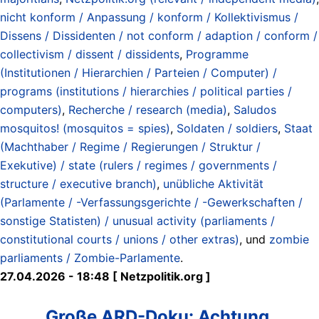
nicht konform / Anpassung / konform / Kollektivismus /
Dissens / Dissidenten / not conform / adaption / conform /
collectivism / dissent / dissidents
,
Programme
(Institutionen / Hierarchien / Parteien / Computer) /
programs (institutions / hierarchies / political parties /
computers)
,
Recherche / research (media)
,
Saludos
mosquitos! (mosquitos = spies)
,
Soldaten / soldiers
,
Staat
(Machthaber / Regime / Regierungen / Struktur /
Exekutive) / state (rulers / regimes / governments /
structure / executive branch)
,
unübliche Aktivität
(Parlamente / -Verfassungsgerichte / -Gewerkschaften /
sonstige Statisten) / unusual activity (parliaments /
constitutional courts / unions / other extras)
, und
zombie
parliaments / Zombie-Parlamente
.
27.04.2026 - 18:48 [ Netzpolitik.org ]
Große ARD-Doku: Achtung,