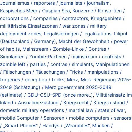
Journalismus / reporters / journalists / journalism
,
Kaspisches Meer / Caspian Sea
,
Konzerne / Konsortien /
corporations / companies / contractors
,
Kriegsgebiete /
mililtärische Einsatzzonen / war zones / military
deployment zones
,
Legalisierungen / legalizations
,
Liliput
(Deutschland / Germany)
,
Macht der Gewohnheit / power
of habits
,
Mainstream / Zombie-Linke / Contras /
Simulanten / Zombie-Parteien / mainstream / centrists /
zombie left / parties / contras / simulants
,
Manipulationen
/ Fälschungen / Täuschungen / Tricks / manipulations /
forgeries / deception / tricks
,
Merz
,
Merz Regierung 2025-
2049 (Schätzung) / Merz government 2025-2049
(estimate) / CDU-CSU-SPD (once more..)
,
Militäreinsatz im
Inland / Ausnahmezustand / Kriegsrecht / Kriegszustand /
domestic military operations / martial law / state of war
,
mobile Computer / Sensoren / mobile computers / sensors
/ „Smart Phones“ / Handys / „Wearables“
,
Mücken /