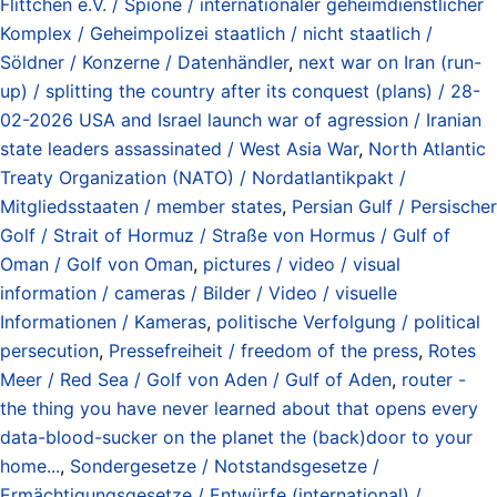
Flittchen e.V. / Spione / internationaler geheimdienstlicher
Komplex / Geheimpolizei staatlich / nicht staatlich /
Söldner / Konzerne / Datenhändler
,
next war on Iran (run-
up) / splitting the country after its conquest (plans) / 28-
02-2026 USA and Israel launch war of agression / Iranian
state leaders assassinated / West Asia War
,
North Atlantic
Treaty Organization (NATO) / Nordatlantikpakt /
Mitgliedsstaaten / member states
,
Persian Gulf / Persischer
Golf / Strait of Hormuz / Straße von Hormus / Gulf of
Oman / Golf von Oman
,
pictures / video / visual
information / cameras / Bilder / Video / visuelle
Informationen / Kameras
,
politische Verfolgung / political
persecution
,
Pressefreiheit / freedom of the press
,
Rotes
Meer / Red Sea / Golf von Aden / Gulf of Aden
,
router -
the thing you have never learned about that opens every
data-blood-sucker on the planet the (back)door to your
home...
,
Sondergesetze / Notstandsgesetze /
Ermächtigungsgesetze / Entwürfe (international) /