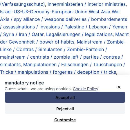
(Verfassungsschutz)
,
Innenministerien / interior ministries
,
Israel-US-UK-Germany-European-Union West Asia War
Axis / spy alliance / weapons deliveries / bombardements
/ assassinations / invasions / Palestine / Lebanon / Yemen
/ Syria / Iran / Qatar
,
Legalisierungen / legalizations
,
Macht
der Gewohnheit / power of habits
,
Mainstream / Zombie-
Linke / Contras / Simulanten / Zombie-Parteien /
mainstream / centrists / zombie left / parties / contras /
simulants
,
Manipulationen / Fälschungen / Täuschungen /
Tricks / manipulations / forgeries / deception / tricks
,
Merz
,
Merz Regierung 2025-2049 (Schätzung) / Merz
mandatory notice
×
government 2025-2049 (estimate) / CDU-CSU-SPD (once
Guess what - we are using cookies.
Cookie Policy
more..)
,
Ministerium für Staatssicherheit (MfS) / Stasi
,
Accept all
mobile Computer / Sensoren / mobile computers / sensors
Reject all
/ „Smart Phones“ / Handys / „Wearables“
,
Mücken /
Flittchen e.V. / Spione / internationaler geheimdienstlicher
Customize
Komplex / Geheimpolizei staatlich / nicht staatlich /