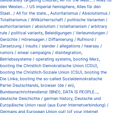
den Westen... / US imperial hemisphere
,
Alles für den
Staat.. / All for the state..
,
Autoritarismus / Absolutismus /
Totalitarismus / Willkürherrschaft / politische Varianten /
authoritarianism / absolutism / totalitarianism / arbitrary
rule / political variants
,
Beleidigungen / Verleumdungen /
Gerüchte / Hörensagen / Diffamierung / Rufmord /
Zersetzung / insults / slander / allegations / hearsay /
rumors / smear campaigns / disintegration
,
Betriebssysteme / operating systems
,
booting Merz
,
booting the Christlich Demokratische Union (CDU)
,
booting the Christlich-Soziale Union (CSU)
,
booting the
Die Linke
,
booting the so-called Sozialdemokratische
Partei Deutschlands
,
browser (de / en)
,
Bundesnachrichtendienst (BND)
,
DATA IS PEOPLE...
,
deutsche Geschichte / german history
,
Deutsche und
Europäische Union raus! (aus Eurer Internetverbindung) /
Germans and European Union out! (of your internet