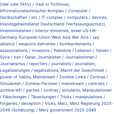
(real oder fiktiv) / (real or fictitious)
,
Informationstechnischer Komplex / Computer /
Gerätschaften / etc / IT complex / computers / devices
,
Inlandsgeheimdienst Deutschland (Verfassungsschutz)
,
Innenministerien / interior ministries
,
Israel-US-UK-
Germany-European-Union West Asia War Axis / spy
alliance / weapons deliveries / bombardements /
assassinations / invasions / Palestine / Lebanon / Yemen /
Syria / Iran / Qatar
,
Journalisten / Journalistinnen /
Journalismus / reporters / journalists / journalism
,
Legalisierungen / legalizations
,
Macht der Gewohnheit /
power of habits
,
Mainstream / Zombie-Linke / Contras /
Simulanten / Zombie-Parteien / mainstream / centrists /
zombie left / parties / contras / simulants
,
Manipulationen
/ Fälschungen / Täuschungen / Tricks / manipulations /
forgeries / deception / tricks
,
Merz
,
Merz Regierung 2025-
2049 (Schätzung) / Merz government 2025-2049