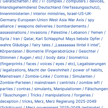
/ Gerätschaften / etc / IT complex / computers / devices
,
Inlandsgeheimdienst Deutschland (Verfassungsschutz)
,
Innenministerien / interior ministries
,
Israel-US-UK-
Germany-European-Union West Asia War Axis / spy
alliance / weapons deliveries / bombardements /
assassinations / invasions / Palestine / Lebanon / Yemen /
Syria / Iran / Qatar
,
Karl Schlapphut Mays liebste Opfer /
wahre Gläubige / fairy tales / „Laaaaaaaa ilintel il intel“
,
Körperdaten / Biometrie (Fingerabdrücke / Gesichter /
Stimmen / Augen / etc) / body data / biometrics
(fingerprints / faces / voices / eyes / etc)
,
Legalisierungen
/ legalizations
,
Macht der Gewohnheit / power of habits
,
Mainstream / Zombie-Linke / Contras / Simulanten /
Zombie-Parteien / mainstream / centrists / zombie left /
parties / contras / simulants
,
Manipulationen / Fälschungen
/ Täuschungen / Tricks / manipulations / forgeries /
deception / tricks
,
Merz
,
Merz Regierung 2025-2049
(Schätzung) / Merz government 2025-2049 (estimate) /