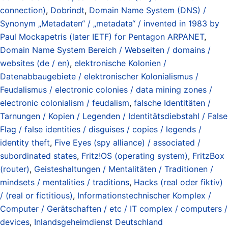
connection)
,
Dobrindt
,
Domain Name System (DNS) /
Synonym „Metadaten“ / „metadata“ / invented in 1983 by
Paul Mockapetris (later IETF) for Pentagon ARPANET
,
Domain Name System Bereich / Webseiten / domains /
websites (de / en)
,
elektronische Kolonien /
Datenabbaugebiete / elektronischer Kolonialismus /
Feudalismus / electronic colonies / data mining zones /
electronic colonialism / feudalism
,
falsche Identitäten /
Tarnungen / Kopien / Legenden / Identitätsdiebstahl / False
Flag / false identities / disguises / copies / legends /
identity theft
,
Five Eyes (spy alliance) / associated /
subordinated states
,
Fritz!OS (operating system)
,
FritzBox
(router)
,
Geisteshaltungen / Mentalitäten / Traditionen /
mindsets / mentalities / traditions
,
Hacks (real oder fiktiv)
/ (real or fictitious)
,
Informationstechnischer Komplex /
Computer / Gerätschaften / etc / IT complex / computers /
devices
,
Inlandsgeheimdienst Deutschland