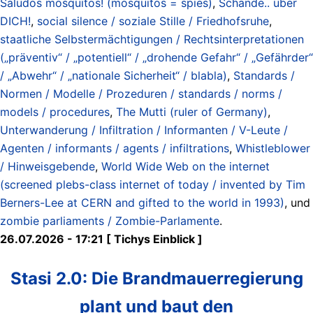
Saludos mosquitos! (mosquitos = spies)
,
Schande.. über
DICH!
,
social silence / soziale Stille / Friedhofsruhe
,
staatliche Selbstermächtigungen / Rechtsinterpretationen
(„präventiv“ / „potentiell“ / „drohende Gefahr“ / „Gefährder“
/ „Abwehr“ / „nationale Sicherheit“ / blabla)
,
Standards /
Normen / Modelle / Prozeduren / standards / norms /
models / procedures
,
The Mutti (ruler of Germany)
,
Unterwanderung / Infiltration / Informanten / V-Leute /
Agenten / informants / agents / infiltrations
,
Whistleblower
/ Hinweisgebende
,
World Wide Web on the internet
(screened plebs-class internet of today / invented by Tim
Berners-Lee at CERN and gifted to the world in 1993)
, und
zombie parliaments / Zombie-Parlamente
.
26.07.2026 - 17:21 [ Tichys Einblick ]
Stasi 2.0: Die Brandmauerregierung
plant und baut den