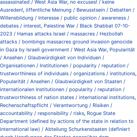
assassinated / West Asia War
,
no excuses! / keine
Ausreden!
,
öffentliche Meinung / Bewusstsein / Debatten /
Willensbildung / Interesse / public opinion / awareness /
debates / interest
,
Palestine War / Black Shabbat 07-10-
2023 / Hamas attacks Israel / massacres / Hezbollah
attacks / bombings massacres ground invasion genocide
in Gaza by Israeli government / West Asia War
,
Popularität
/ Ansehen / Glaubwürdigkeit von Individuen /
Organisationen / Institutionen / popularity / reputation /
trustworthiness of individuals / organizations / institutions
,
Popularität / Ansehen / Glaubwürdigkeit von Staaten /
internationalen Institutionen / popularity / reputation /
trustworthiness of nation states / international institutions
,
Rechenschaftspflicht / Verantwortung / Risiken /
accountability / responsibility / risks
,
Rogue State
Department (defined by actions of the state in relation to
international law) / Abteilung Schurkenstaaten (definiert
durch Handlungen des Staates gegenüber dem