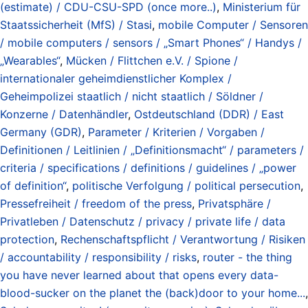
(estimate) / CDU-CSU-SPD (once more..)
,
Ministerium für
Staatssicherheit (MfS) / Stasi
,
mobile Computer / Sensoren
/ mobile computers / sensors / „Smart Phones“ / Handys /
„Wearables“
,
Mücken / Flittchen e.V. / Spione /
internationaler geheimdienstlicher Komplex /
Geheimpolizei staatlich / nicht staatlich / Söldner /
Konzerne / Datenhändler
,
Ostdeutschland (DDR) / East
Germany (GDR)
,
Parameter / Kriterien / Vorgaben /
Definitionen / Leitlinien / „Definitionsmacht“ / parameters /
criteria / specifications / definitions / guidelines / „power
of definition“
,
politische Verfolgung / political persecution
,
Pressefreiheit / freedom of the press
,
Privatsphäre /
Privatleben / Datenschutz / privacy / private life / data
protection
,
Rechenschaftspflicht / Verantwortung / Risiken
/ accountability / responsibility / risks
,
router - the thing
you have never learned about that opens every data-
blood-sucker on the planet the (back)door to your home...
,