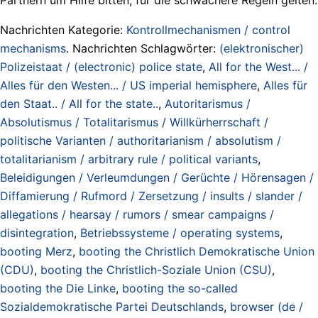
Nachrichten Kategorie:
Kontrollmechanismen / control
mechanisms
. Nachrichten Schlagwörter:
(elektronischer)
Polizeistaat / (electronic) police state
,
All for the West... /
Alles für den Westen... / US imperial hemisphere
,
Alles für
den Staat.. / All for the state..
,
Autoritarismus /
Absolutismus / Totalitarismus / Willkürherrschaft /
politische Varianten / authoritarianism / absolutism /
totalitarianism / arbitrary rule / political variants
,
Beleidigungen / Verleumdungen / Gerüchte / Hörensagen /
Diffamierung / Rufmord / Zersetzung / insults / slander /
allegations / hearsay / rumors / smear campaigns /
disintegration
,
Betriebssysteme / operating systems
,
booting Merz
,
booting the Christlich Demokratische Union
(CDU)
,
booting the Christlich-Soziale Union (CSU)
,
booting the Die Linke
,
booting the so-called
Sozialdemokratische Partei Deutschlands
,
browser (de /