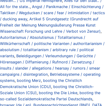
Westen... / US imperial hemisphere
,
Alles für den Staat.. /
All for the state..
,
Angst / Panikmache / Einschüchterung /
Taktiken / Wegducken / scare / fear / intimidation / tactics
/ ducking away
,
Artikel 5 Grundgesetz (Grundrecht auf
Freiheit der Meinung Meinungsäußerung Presse Kunst
Wissenschaft Forschung und Lehre / Verbot von Zensur)
,
Autoritarismus / Absolutismus / Totalitarismus /
Willkürherrschaft / politische Varianten / authoritarianism /
absolutism / totalitarianism / arbitrary rule / political
variants
,
Beleidigungen / Verleumdungen / Gerüchte /
Hörensagen / Diffamierung / Rufmord / Zersetzung /
insults / slander / allegations / hearsay / rumors / smear
campaigns / disintegration
,
Betriebssysteme / operating
systems
,
booting Merz
,
booting the Christlich
Demokratische Union (CDU)
,
booting the Christlich-
Soziale Union (CSU)
,
booting the Die Linke
,
booting the
so-called Sozialdemokratische Partei Deutschlands
,
browser (de / en)
,
Bundesnachrichtendienst (BND)
,
DATA