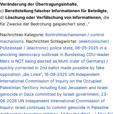
Veränderung der Übertragungsinhalte,
c)
Bereitstellung falscher Informationen für Beteiligte,
d)
Löschung oder Verfälschung von Informationen,
die
für Zwecke der Bedrohung gespeichert sind…“
Nachrichten Kategorie:
Kontrollmechanismen / control
mechanisms
. Nachrichten Schlagwörter:
(elektronischer)
Polizeistaat / (electronic) police state
,
06-05-2025 in a
shocking democracy outbreak in Bundestag CDU-leader
Merz is NOT being elected as Mutti (ruler of Germany) /
quickly corrected in 2nd ballot made possible by fake
opposition „die Linke“
,
16-09-2025 UN Independent
International Commission of Inquiry on the Occupied
Palestinian Territory including East Jerusalem and Israel:
genocide in Gaza committed by Israeli government
,
23-
06-2026 UN Independent International Commission of
Inquiry: Israel continues to commit genocide in Palestine
deliberately targeting children
,
All for the West... / Alles für