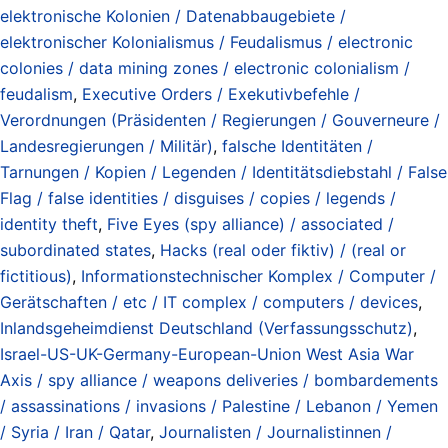
elektronische Kolonien / Datenabbaugebiete /
elektronischer Kolonialismus / Feudalismus / electronic
colonies / data mining zones / electronic colonialism /
feudalism
,
Executive Orders / Exekutivbefehle /
Verordnungen (Präsidenten / Regierungen / Gouverneure /
Landesregierungen / Militär)
,
falsche Identitäten /
Tarnungen / Kopien / Legenden / Identitätsdiebstahl / False
Flag / false identities / disguises / copies / legends /
identity theft
,
Five Eyes (spy alliance) / associated /
subordinated states
,
Hacks (real oder fiktiv) / (real or
fictitious)
,
Informationstechnischer Komplex / Computer /
Gerätschaften / etc / IT complex / computers / devices
,
Inlandsgeheimdienst Deutschland (Verfassungsschutz)
,
Israel-US-UK-Germany-European-Union West Asia War
Axis / spy alliance / weapons deliveries / bombardements
/ assassinations / invasions / Palestine / Lebanon / Yemen
/ Syria / Iran / Qatar
,
Journalisten / Journalistinnen /