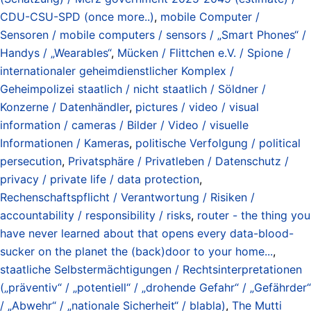
CDU-CSU-SPD (once more..)
,
mobile Computer /
Sensoren / mobile computers / sensors / „Smart Phones“ /
Handys / „Wearables“
,
Mücken / Flittchen e.V. / Spione /
internationaler geheimdienstlicher Komplex /
Geheimpolizei staatlich / nicht staatlich / Söldner /
Konzerne / Datenhändler
,
pictures / video / visual
information / cameras / Bilder / Video / visuelle
Informationen / Kameras
,
politische Verfolgung / political
persecution
,
Privatsphäre / Privatleben / Datenschutz /
privacy / private life / data protection
,
Rechenschaftspflicht / Verantwortung / Risiken /
accountability / responsibility / risks
,
router - the thing you
have never learned about that opens every data-blood-
sucker on the planet the (back)door to your home...
,
staatliche Selbstermächtigungen / Rechtsinterpretationen
(„präventiv“ / „potentiell“ / „drohende Gefahr“ / „Gefährder“
/ „Abwehr“ / „nationale Sicherheit“ / blabla)
,
The Mutti