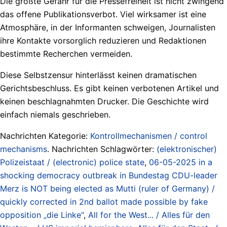
Die größte Gefahr für die Pressefreiheit ist nicht zwingend
das offene Publikationsverbot. Viel wirksamer ist eine
Atmosphäre, in der Informanten schweigen, Journalisten
ihre Kontakte vorsorglich reduzieren und Redaktionen
bestimmte Recherchen vermeiden.
Diese Selbstzensur hinterlässt keinen dramatischen
Gerichtsbeschluss. Es gibt keinen verbotenen Artikel und
keinen beschlagnahmten Drucker. Die Geschichte wird
einfach niemals geschrieben.
Nachrichten Kategorie:
Kontrollmechanismen / control
mechanisms
. Nachrichten Schlagwörter:
(elektronischer)
Polizeistaat / (electronic) police state
,
06-05-2025 in a
shocking democracy outbreak in Bundestag CDU-leader
Merz is NOT being elected as Mutti (ruler of Germany) /
quickly corrected in 2nd ballot made possible by fake
opposition „die Linke“
,
All for the West... / Alles für den