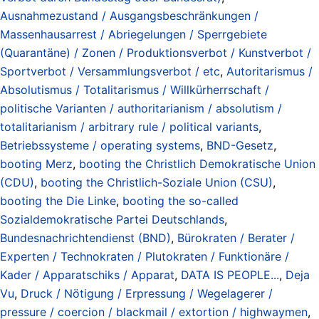
Ausnahmezustand / Ausgangsbeschränkungen /
Massenhausarrest / Abriegelungen / Sperrgebiete
(Quarantäne) / Zonen / Produktionsverbot / Kunstverbot /
Sportverbot / Versammlungsverbot / etc
,
Autoritarismus /
Absolutismus / Totalitarismus / Willkürherrschaft /
politische Varianten / authoritarianism / absolutism /
totalitarianism / arbitrary rule / political variants
,
Betriebssysteme / operating systems
,
BND-Gesetz
,
booting Merz
,
booting the Christlich Demokratische Union
(CDU)
,
booting the Christlich-Soziale Union (CSU)
,
booting the Die Linke
,
booting the so-called
Sozialdemokratische Partei Deutschlands
,
Bundesnachrichtendienst (BND)
,
Bürokraten / Berater /
Experten / Technokraten / Plutokraten / Funktionäre /
Kader / Apparatschiks / Apparat
,
DATA IS PEOPLE...
,
Deja
Vu
,
Druck / Nötigung / Erpressung / Wegelagerer /
pressure / coercion / blackmail / extortion / highwaymen
,