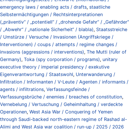
emergency laws / enabling acts / drafts
,
staatliche
Selbstermächtigungen / Rechtsinterpretationen
(„präventiv“ / „potentiell“ / „drohende Gefahr“ / „Gefährder“
/ „Abwehr“ / „nationale Sicherheit“ / blabla)
,
Staatsstreiche
/ Umstürze / Versuche / Invasionen (Angriffskriege /
Interventionen) / coups / attempts / regime changes /
invasions (aggressions / interventions)
,
The Mutti (ruler of
Germany)
,
Toka (spy corporation / programs)
,
unitary
executive theory / imperial presidency / exekutive
Eigenverantwortung / Staatswohl
,
Unterwanderung /
Infiltration / Informanten / V-Leute / Agenten / informants /
agents / infiltrations
,
Verfassungsfeinde /
Verfassungsbrüche / enemies / breaches of constitution
,
Vernebelung / Vertuschung / Geheimhaltung / verdeckte
Operationen
,
West Asia War / Conquering of Yemen
through Saudi-backed north-eastern regime of Rashad al-
Alimi and West Asia war coalition / run-up / 2025 / 2026