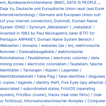
en)
,
Bundesnachrichtendienst (BND)
,
DATA IS PEOPLE...
,
Deja Vu
,
Deutsche und Europäische Union raus! (aus Eurer
Internetverbindung) / Germans and European Union out!
(of your internet connection)
,
Dobrindt
,
Domain Name
System (DNS) / Synonym „Metadaten“ / „metadata“ /
invented in 1983 by Paul Mockapetris (later IETF) for
Pentagon ARPANET
,
Domain Name System Bereich /
Webseiten / domains / websites (de / en)
,
elektronische
Kolonien / Datenabbaugebiete / elektronischer
Kolonialismus / Feudalismus / electronic colonies / data
mining zones / electronic colonialism / feudalism
,
falsche
Identitäten / Tarnungen / Kopien / Legenden /
Identitätsdiebstahl / False Flag / false identities / disguises
/ copies / legends / identity theft
,
Five Eyes (spy alliance) /
associated / subordinated states
,
Fritz!OS (operating
system)
,
FritzBox (router)
,
Hacks (real oder fiktiv) / (real
or fictitious)
,
Informationstechnischer Komplex / Computer