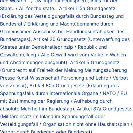
den Westen... / US imperial hemisphere
,
Alles für den
Staat.. / All for the state..
,
Artikel 115a Grundgesetz
(Erklärung des Verteidigungsfalls durch Bundestag und
Bundesrat / Erklärung und Machtübernahme durch
Gemeinsamen Ausschuss bei Handlungsunfähigkeit des
Bundestages)
,
Artikel 20 Grundgesetz (Unterwerfung des
Staates unter Demokratieprinzip / Republik und
Gewaltenteilung / Alle Gewalt wird vom Volke in Wahlen
und Abstimmungen ausgeübt)
,
Artikel 5 Grundgesetz
(Grundrecht auf Freiheit der Meinung Meinungsäußerung
Presse Kunst Wissenschaft Forschung und Lehre / Verbot
von Zensur)
,
Artikel 80a Grundgesetz (Erklärung des
Spannungsfalls durch internationale Organe / NATO / EU
mit Zustimmung der Regierung / Aufhebung durch
absolute Mehrheit im Bundestag)
,
Artikel 87a Grundgesetz
(Militäreinsatz im Inland im Spannungsfall oder
Verteidigungsfall / Organisation nicht ohne Haushaltsplan /
Verbot durch Bundestag oder Bundesrat)
,