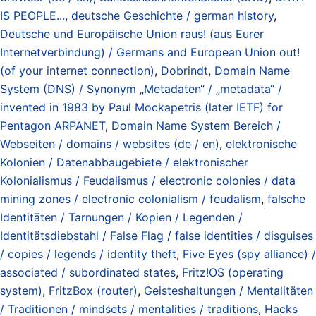
IS PEOPLE...
,
deutsche Geschichte / german history
,
Deutsche und Europäische Union raus! (aus Eurer
Internetverbindung) / Germans and European Union out!
(of your internet connection)
,
Dobrindt
,
Domain Name
System (DNS) / Synonym „Metadaten“ / „metadata“ /
invented in 1983 by Paul Mockapetris (later IETF) for
Pentagon ARPANET
,
Domain Name System Bereich /
Webseiten / domains / websites (de / en)
,
elektronische
Kolonien / Datenabbaugebiete / elektronischer
Kolonialismus / Feudalismus / electronic colonies / data
mining zones / electronic colonialism / feudalism
,
falsche
Identitäten / Tarnungen / Kopien / Legenden /
Identitätsdiebstahl / False Flag / false identities / disguises
/ copies / legends / identity theft
,
Five Eyes (spy alliance) /
associated / subordinated states
,
Fritz!OS (operating
system)
,
FritzBox (router)
,
Geisteshaltungen / Mentalitäten
/ Traditionen / mindsets / mentalities / traditions
,
Hacks