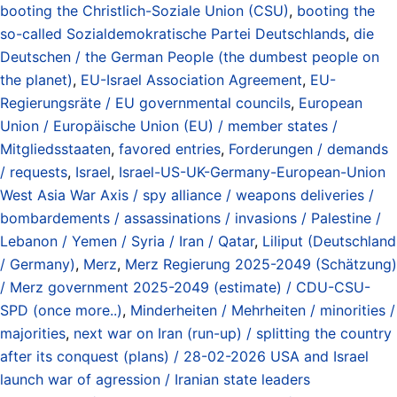
booting the Christlich-Soziale Union (CSU)
,
booting the
so-called Sozialdemokratische Partei Deutschlands
,
die
Deutschen / the German People (the dumbest people on
the planet)
,
EU-Israel Association Agreement
,
EU-
Regierungsräte / EU governmental councils
,
European
Union / Europäische Union (EU) / member states /
Mitgliedsstaaten
,
favored entries
,
Forderungen / demands
/ requests
,
Israel
,
Israel-US-UK-Germany-European-Union
West Asia War Axis / spy alliance / weapons deliveries /
bombardements / assassinations / invasions / Palestine /
Lebanon / Yemen / Syria / Iran / Qatar
,
Liliput (Deutschland
/ Germany)
,
Merz
,
Merz Regierung 2025-2049 (Schätzung)
/ Merz government 2025-2049 (estimate) / CDU-CSU-
SPD (once more..)
,
Minderheiten / Mehrheiten / minorities /
majorities
,
next war on Iran (run-up) / splitting the country
after its conquest (plans) / 28-02-2026 USA and Israel
launch war of agression / Iranian state leaders