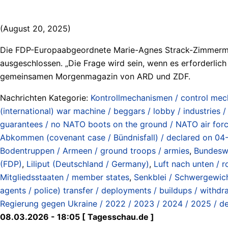
(August 20, 2025)
Die FDP-Europaabgeordnete Marie-Agnes Strack-Zimmermann
ausgeschlossen. „Die Frage wird sein, wenn es erforderlich
gemeinsamen Morgenmagazin von ARD und ZDF.
Nachrichten Kategorie:
Kontrollmechanismen / control me
(international) war machine / beggars / lobby / industries 
guarantees / no NATO boots on the ground / NATO air force
Abkommen (covenant case / Bündnisfall) / declared on 04-10
Bodentruppen / Armeen / ground troops / armies
,
Bundeswe
(FDP)
,
Liliput (Deutschland / Germany)
,
Luft nach unten /
Mitgliedsstaaten / member states
,
Senkblei / Schwergewic
agents / police) transfer / deployments / buildups / withdr
Regierung gegen Ukraine / 2022 / 2023 / 2024 / 2025 / de
08.03.2026 - 18:05 [ Tagesschau.de ]