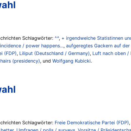
wahl
achrichten Schlagwörter:
^^
,
+ irgendwelche Statistinnen und 
coincidence / power happens...
,
aufgeregtes Gackern auf der 
ei (FDP)
,
Liliput (Deutschland / Germany)
,
Luft nach oben /
chairs (presidency)
, und
Wolfgang Kubicki
.
wahl
achrichten Schlagwörter:
Freie Demokratische Partei (FDP)
better
,
Umfragen / polls / surveys
,
Vorsitze / Präsidentscha