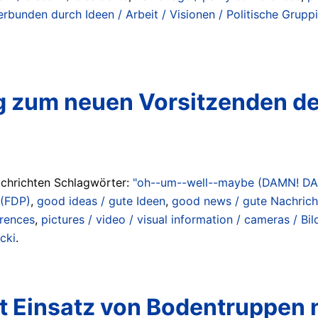
erbunden durch Ideen / Arbeit / Visionen / Politische Grupp
 zum neuen Vorsitzenden de
achrichten Schlagwörter:
"oh--um--well--maybe (DAMN! D
 (FDP)
,
good ideas / gute Ideen
,
good news / gute Nachrich
erences
,
pictures / video / visual information / cameras / Bi
cki
.
 Einsatz von Bodentruppen n