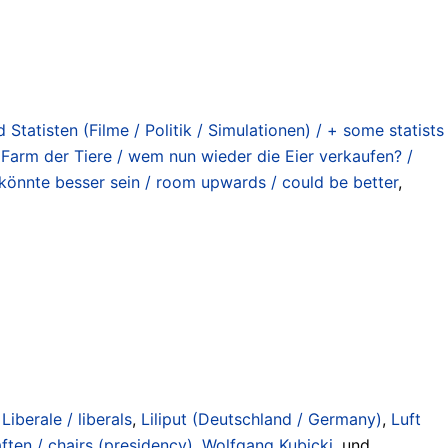
Statisten (Filme / Politik / Simulationen) / + some statists
Farm der Tiere / wem nun wieder die Eier verkaufen? /
 könnte besser sein / room upwards / could be better
,
,
Liberale / liberals
,
Liliput (Deutschland / Germany)
,
Luft
ften / chairs (presidency)
,
Wolfgang Kubicki
, und