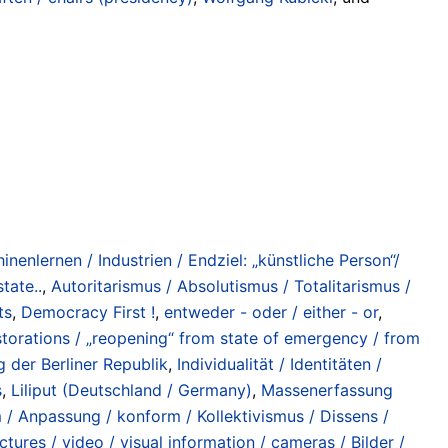
hinenlernen / Industrien / Endziel: „künstliche Person“/
state..
,
Autoritarismus / Absolutismus / Totalitarismus /
ts
,
Democracy First !
,
entweder - oder / either - or
,
torations / „reopening“ from state of emergency / from
 der Berliner Republik
,
Individualität / Identitäten /
s
,
Liliput (Deutschland / Germany)
,
Massenerfassung
 / Anpassung / konform / Kollektivismus / Dissens /
ctures / video / visual information / cameras / Bilder /