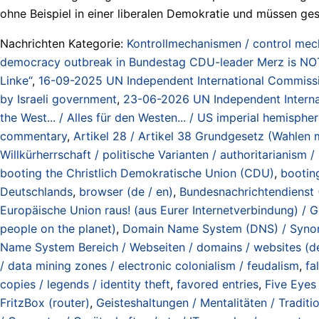
ohne Beispiel in einer liberalen Demokratie und müssen ge
Nachrichten Kategorie:
Kontrollmechanismen / control me
democracy outbreak in Bundestag CDU-leader Merz is NOT be
Linke“
,
16-09-2025 UN Independent International Commission
by Israeli government
,
23-06-2026 UN Independent Internati
the West... / Alles für den Westen... / US imperial hemisphe
commentary
,
Artikel 28 / Artikel 38 Grundgesetz (Wahlen 
Willkürherrschaft / politische Varianten / authoritarianism / a
booting the Christlich Demokratische Union (CDU)
,
bootin
Deutschlands
,
browser (de / en)
,
Bundesnachrichtendienst
Europäische Union raus! (aus Eurer Internetverbindung) / 
people on the planet)
,
Domain Name System (DNS) / Synony
Name System Bereich / Webseiten / domains / websites (de
/ data mining zones / electronic colonialism / feudalism
,
fa
copies / legends / identity theft
,
favored entries
,
Five Eyes 
FritzBox (router)
,
Geisteshaltungen / Mentalitäten / Traditio