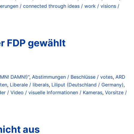
ierungen / connected through ideas / work / visions /
r FDP gewählt
AMN! DAMN!)"
,
Abstimmungen / Beschlüsse / votes
,
ARD
ten
,
Liberale / liberals
,
Liliput (Deutschland / Germany)
,
lder / Video / visuelle Informationen / Kameras
,
Vorsitze /
icht aus