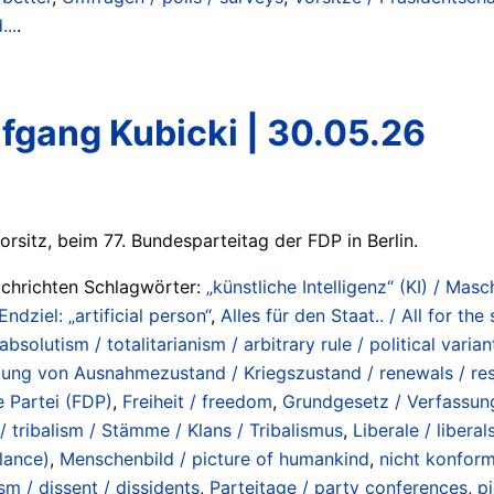
...
.
fgang Kubicki | 30.05.26
sitz, beim 77. Bundesparteitag der FDP in Berlin.
achrichten Schlagwörter:
„künstliche Intelligenz“ (KI) / Masc
Endziel: „artificial person“
,
Alles für den Staat.. / All for the 
bsolutism / totalitarianism / arbitrary rule / political varian
bung von Ausnahmezustand / Kriegszustand / renewals / res
 Partei (FDP)
,
Freiheit / freedom
,
Grundgesetz / Verfassung
 / tribalism / Stämme / Klans / Tribalismus
,
Liberale / liberal
lance)
,
Menschenbild / picture of humankind
,
nicht konform
sm / dissent / dissidents
,
Parteitage / party conferences
,
pi