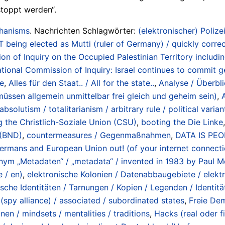
stoppt werden“.
chanisms
. Nachrichten Schlagwörter:
(elektronischer) Polizei
ing elected as Mutti (ruler of Germany) / quickly correct
 of Inquiry on the Occupied Palestinian Territory includi
onal Commission of Inquiry: Israel continues to commit gen
re
,
Alles für den Staat.. / All for the state..
,
Analyse / Überbli
müssen allgemein unmittelbar frei gleich und geheim sein)
,
bsolutism / totalitarianism / arbitrary rule / political varian
g the Christlich-Soziale Union (CSU)
,
booting the Die Linke
 (BND)
,
countermeasures / Gegenmaßnahmen
,
DATA IS PEOP
Germans and European Union out! (of your internet connecti
m „Metadaten“ / „metadata“ / invented in 1983 by Paul Mo
 / en)
,
elektronische Kolonien / Datenabbaugebiete / elektr
lsche Identitäten / Tarnungen / Kopien / Legenden / Identitäts
(spy alliance) / associated / subordinated states
,
Freie Dem
nen / mindsets / mentalities / traditions
,
Hacks (real oder fik