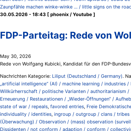
Zaunpfähle machen winke-winke ... / little signs on the road
30.05.2026 - 18:43 [ phoenix / Youtube ]
FDP-Parteitag: Rede von Wol
May 30, 2026
Rede von Wolfgang Kubicki, Kandidat für den FDP-Bundesvor
Nachrichten Kategorie:
Liliput (Deutschland / Germany)
. N
„artificial intelligence“ (AI) / machine learning / industries / 
Willkürherrschaft / politische Varianten / authoritarianism / a
Erneuerung / Restaurationen / „Wieder-Öffnungen“ / Aufhe
state of war / repeals
,
favored entries
,
Freie Demokratische
individuality / identities
,
ingroup / outgroup / clans / tribes
(Überwachung) / Observation / (mass) observation (surveil
Dissidenten / not conform / adaption / conform / collectivi