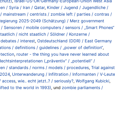
chutz)
,
Israel-US-UK-Germany-European-Union West Asia
n / Syria / Iran / Qatar
,
Kinder / Jugend / Jugendliche /
mainstream / centrists / zombie left / parties / contras /
egierung 2025-2049 (Schätzung) / Merz government
/ Sensoren / mobile computers / sensors / „Smart Phones“
aatlich / nicht staatlich / Söldner / Konzerne /
 debates / interest
,
Ostdeutschland (DDR) / East Germany
tions / definitions / guidelines / „power of definition“
,
otection
,
router - the thing you have never learned about
chtsinterpretationen („präventiv“ / „potentiell“ /
en / standards / norms / models / procedures
,
Trial against
-2024
,
Unterwanderung / Infiltration / Informanten / V-Leute
/ access
,
wie.. echt jetzt..? / seriously?
,
Wolfgang Kubicki
,
fted to the world in 1993)
, und
zombie parliaments /