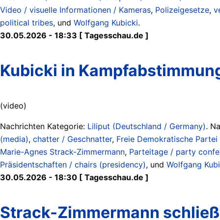
Video / visuelle Informationen / Kameras
,
Polizeigesetze
,
v
political tribes
, und
Wolfgang Kubicki
.
30.05.2026 - 18:33 [ Tagesschau.de ]
Kubicki in Kampfabstimmung
(video)
Nachrichten Kategorie:
Liliput (Deutschland / Germany)
. N
(media)
,
chatter / Geschnatter
,
Freie Demokratische Partei
Marie-Agnes Strack-Zimmermann
,
Parteitage / party conf
Präsidentschaften / chairs (presidency)
, und
Wolfgang Kubi
30.05.2026 - 18:30 [ Tagesschau.de ]
Strack-Zimmermann schließt