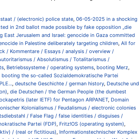
staat / (electronic) police state
,
06-05-2025 in a shocking
ed in 2nd ballot made possible by fake opposition „die
ng East Jerusalem and Israel: genocide in Gaza committed
ocide in Palestine deliberately targeting children
,
All for
ck / Kommentare / Essays / analysis / overview /
Autoritarismus / Absolutismus / Totalitarismus /
ts
,
Betriebssysteme / operating systems
,
booting Merz
,
,
booting the so-called Sozialdemokratische Partei
LE...
,
deutsche Geschichte / german history
,
Deutsche und
on)
,
die Deutschen / the German People (the dumbest
ckapetris (later IETF) for Pentagon ARPANET
,
Domain
onischer Kolonialismus / Feudalismus / electronic colonies
diebstahl / False Flag / false identities / disguises /
okratische Partei (FDP)
,
Fritz!OS (operating system)
,
tiv) / (real or fictitious)
,
Informationstechnischer Komplex