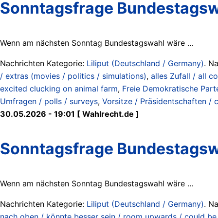
Sonntagsfrage Bundestags
Wenn am nächsten Sonntag Bundestagswahl wäre …
Nachrichten Kategorie:
Liliput (Deutschland / Germany)
. N
/ extras (movies / politics / simulations)
,
alles Zufall / all 
excited clucking on animal farm
,
Freie Demokratische Part
Umfragen / polls / surveys
,
Vorsitze / Präsidentschaften / 
30.05.2026 - 19:01 [ Wahlrecht.de ]
Sonntagsfrage Bundestags
Wenn am nächsten Sonntag Bundestagswahl wäre …
Nachrichten Kategorie:
Liliput (Deutschland / Germany)
. N
nach oben / könnte besser sein / room upwards / could be 