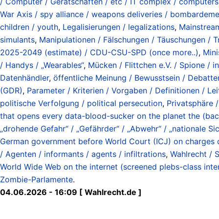
/ Computer / Gerätschaften / etc / IT complex / computers
War Axis / spy alliance / weapons deliveries / bombardement
children / youth
,
Legalisierungen / legalizations
,
Mainstream
simulants
,
Manipulationen / Fälschungen / Täuschungen / Tri
2025-2049 (estimate) / CDU-CSU-SPD (once more..)
,
Mini
/ Handys / „Wearables“
,
Mücken / Flittchen e.V. / Spione / i
Datenhändler
,
öffentliche Meinung / Bewusstsein / Debatten 
(GDR)
,
Parameter / Kriterien / Vorgaben / Definitionen / Leit
politische Verfolgung / political persecution
,
Privatsphäre /
that opens every data-blood-sucker on the planet the (bac
„drohende Gefahr“ / „Gefährder“ / „Abwehr“ / „nationale Sich
German government before World Court (ICJ) on charges of
/ Agenten / informants / agents / infiltrations
,
Wahlrecht / S
World Wide Web on the internet (screened plebs-class inte
Zombie-Parlamente
.
04.06.2026 - 16:09 [ Wahlrecht.de ]