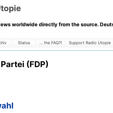
topie
News worldwide directly from the source. Deuts
chiv
Status
… the FAQ?!
Support Radio Utopie
 Partei (FDP)
wahl