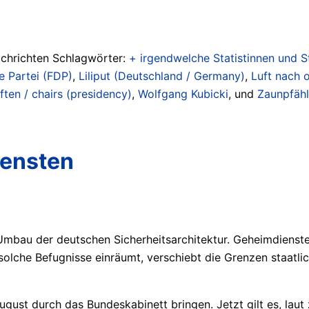
achrichten Schlagwörter:
+ irgendwelche Statistinnen und Sta
e Partei (FDP)
,
Liliput (Deutschland / Germany)
,
Luft nach 
ften / chairs (presidency)
,
Wolfgang Kubicki
, und
Zaunpfähle
iensten
Umbau der deutschen Sicherheitsarchitektur. Geheimdienste 
solche Befugnisse einräumt, verschiebt die Grenzen staatlic
ust durch das Bundeskabinett bringen. Jetzt gilt es, laut z