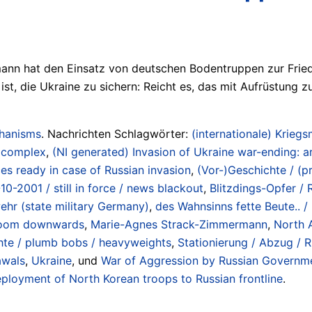
 hat den Einsatz von deutschen Bodentruppen zur Frieden
 ist, die Ukraine zu sichern: Reicht es, das mit Aufrüstung
chanisms
. Nachrichten Schlagwörter:
(internationale) Kriegs
/ complex
,
(NI generated) Invasion of Ukraine war-ending: arm
s ready in case of Russian invasion
,
(Vor-)Geschichte / (pr
-2001 / still in force / news blackout
,
Blitzdings-Opfer / 
hr (state military Germany)
,
des Wahnsinns fette Beute.. /
 room downwards
,
Marie-Agnes Strack-Zimmermann
,
North A
hte / plumb bobs / heavyweights
,
Stationierung / Abzug / Rüc
awals
,
Ukraine
, und
War of Aggression by Russian Governmen
ployment of North Korean troops to Russian frontline
.