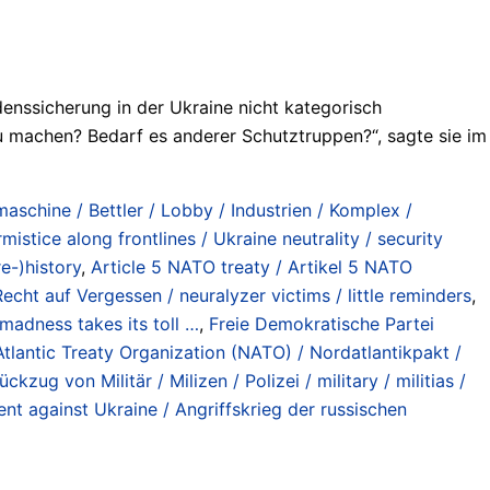
ssicherung in der Ukraine nicht kategorisch
 zu machen? Bedarf es anderer Schutztruppen?“, sagte sie im
maschine / Bettler / Lobby / Industrien / Komplex /
istice along frontlines / Ukraine neutrality / security
e-)history
,
Article 5 NATO treaty / Artikel 5 NATO
Recht auf Vergessen / neuralyzer victims / little reminders
,
 madness takes its toll …
,
Freie Demokratische Partei
tlantic Treaty Organization (NATO) / Nordatlantikpakt /
kzug von Militär / Milizen / Polizei / military / militias /
t against Ukraine / Angriffskrieg der russischen