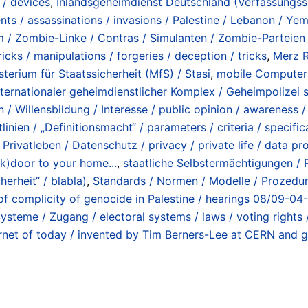
 / devices
,
Inlandsgeheimdienst Deutschland (Verfassungss
s / assassinations / invasions / Palestine / Lebanon / Yeme
 / Zombie-Linke / Contras / Simulanten / Zombie-Parteien / 
cks / manipulations / forgeries / deception / tricks
,
Merz R
sterium für Staatssicherheit (MfS) / Stasi
,
mobile Computer 
nternationaler geheimdienstlicher Komplex / Geheimpolizei st
/ Willensbildung / Interesse / public opinion / awareness /
linien / „Definitionsmacht“ / parameters / criteria / specifica
 Privatleben / Datenschutz / privacy / private life / data pr
k)door to your home...
,
staatliche Selbstermächtigungen / Re
erheit“ / blabla)
,
Standards / Normen / Modelle / Prozedur
 complicity of genocide in Palestine / hearings 08/09-04
ysteme / Zugang / electoral systems / laws / voting rights 
rnet of today / invented by Tim Berners-Lee at CERN and gi