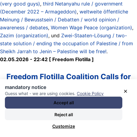
(very good guys)
,
third Netanyahu rule / government
(December 2022 – Armageddon)
,
weltweite öffentliche
Meinung / Bewusstsein / Debatten / world opinion /
awareness / debates
,
Women Wage Peace (organization)
,
Zazim (organization)
, und
Zwei-Staaten-Lösung / two-
state solution / ending the occupation of Palestine / from
Sheikh Jarrah to Jenin – Palestine will be free!
.
02.05.2026 - 22:42 [ Freedom Flotilla ]
Freedom Flotilla Coalition Calls for
mandatory notice
the Immediate Release of Global
×
Guess what - we are using cookies.
Cookie Policy
Sumud Flotilla Organizers
Accept all
Reject all
We are particularly alarmed by the risk of abuse they now
face in Israeli custody. Past treatment of detained flotilla
Customize
participants has included documented cases of beatings,