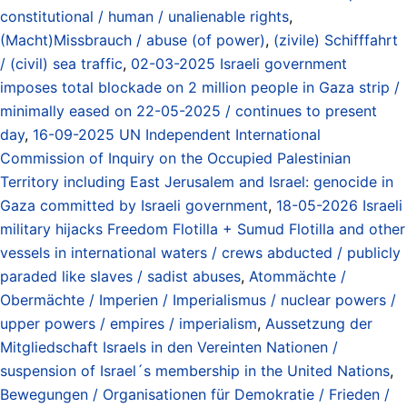
constitutional / human / unalienable rights
,
(Macht)Missbrauch / abuse (of power)
,
(zivile) Schifffahrt
/ (civil) sea traffic
,
02-03-2025 Israeli government
imposes total blockade on 2 million people in Gaza strip /
minimally eased on 22-05-2025 / continues to present
day
,
16-09-2025 UN Independent International
Commission of Inquiry on the Occupied Palestinian
Territory including East Jerusalem and Israel: genocide in
Gaza committed by Israeli government
,
18-05-2026 Israeli
military hijacks Freedom Flotilla + Sumud Flotilla and other
vessels in international waters / crews abducted / publicly
paraded like slaves / sadist abuses
,
Atommächte /
Obermächte / Imperien / Imperialismus / nuclear powers /
upper powers / empires / imperialism
,
Aussetzung der
Mitgliedschaft Israels in den Vereinten Nationen /
suspension of Israel´s membership in the United Nations
,
Bewegungen / Organisationen für Demokratie / Frieden /