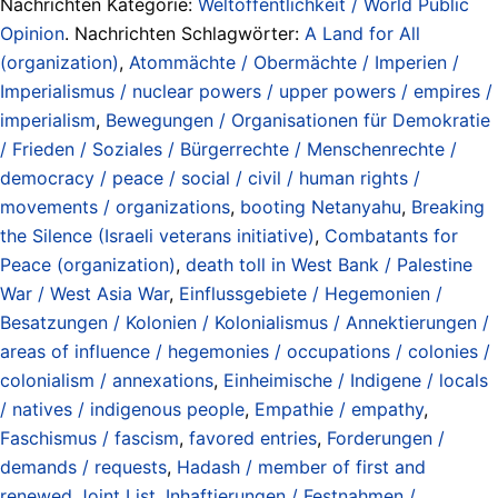
Nachrichten Kategorie:
Weltöffentlichkeit / World Public
Opinion
. Nachrichten Schlagwörter:
A Land for All
(organization)
,
Atommächte / Obermächte / Imperien /
Imperialismus / nuclear powers / upper powers / empires /
imperialism
,
Bewegungen / Organisationen für Demokratie
/ Frieden / Soziales / Bürgerrechte / Menschenrechte /
democracy / peace / social / civil / human rights /
movements / organizations
,
booting Netanyahu
,
Breaking
the Silence (Israeli veterans initiative)
,
Combatants for
Peace (organization)
,
death toll in West Bank / Palestine
War / West Asia War
,
Einflussgebiete / Hegemonien /
Besatzungen / Kolonien / Kolonialismus / Annektierungen /
areas of influence / hegemonies / occupations / colonies /
colonialism / annexations
,
Einheimische / Indigene / locals
/ natives / indigenous people
,
Empathie / empathy
,
Faschismus / fascism
,
favored entries
,
Forderungen /
demands / requests
,
Hadash / member of first and
renewed Joint List
,
Inhaftierungen / Festnahmen /