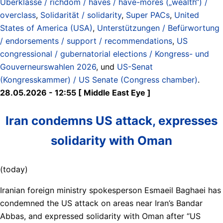
Überklasse / richdom / haves / have-mores („wealth“) /
overclass
,
Solidarität / solidarity
,
Super PACs
,
United
States of America (USA)
,
Unterstützungen / Befürwortung
/ endorsements / support / recommendations
,
US
congressional / gubernatorial elections / Kongress- und
Gouverneurswahlen 2026
, und
US-Senat
(Kongresskammer) / US Senate (Congress chamber)
.
28.05.2026 - 12:55 [ Middle East Eye ]
Iran condemns US attack, expresses
solidarity with Oman
(today)
Iranian foreign ministry spokesperson Esmaeil Baghaei has
condemned the US attack on areas near Iran’s Bandar
Abbas, and expressed solidarity with Oman after “US