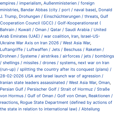
empires / imperialism
,
Außenministerien / foreign
ministries
,
Bandar Abbas (city / port / naval base)
,
Donald
J. Trump
,
Drohungen / Einschüchterungen / threats
,
Gulf
Cooperation Council (GCC) / Golf-Kooperationsrat (
Bahrain / Kuwait / Oman / Qatar / Saudi Arabia / United
Arab Emirates (UAE) / war coalition
,
Iran
,
Israel-US-
Ukraine War Axis on Iran 2026 / West Asia War
,
Luftangriffe / Luftwaffen / Jets / Beschuss / Raketen /
Drohnen / Systeme / airstrikes / airforces / jets / bombings
/ shellings / missiles / drones / systems
,
next war on Iran
(run-up) / splitting the country after its conquest (plans) /
28-02-2026 USA and Israel launch war of agression /
Iranian state leaders assassinated / West Asia War
,
Oman
,
Persian Gulf / Persischer Golf / Strait of Hormuz / Straße
von Hormus / Gulf of Oman / Golf von Oman
,
Reaktionen /
reactions
,
Rogue State Department (defined by actions of
the state in relation to international law) / Abteilung