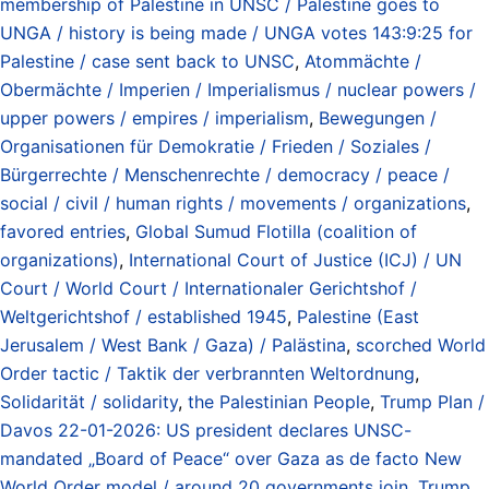
membership of Palestine in UNSC / Palestine goes to
UNGA / history is being made / UNGA votes 143:9:25 for
Palestine / case sent back to UNSC
,
Atommächte /
Obermächte / Imperien / Imperialismus / nuclear powers /
upper powers / empires / imperialism
,
Bewegungen /
Organisationen für Demokratie / Frieden / Soziales /
Bürgerrechte / Menschenrechte / democracy / peace /
social / civil / human rights / movements / organizations
,
favored entries
,
Global Sumud Flotilla (coalition of
organizations)
,
International Court of Justice (ICJ) / UN
Court / World Court / Internationaler Gerichtshof /
Weltgerichtshof / established 1945
,
Palestine (East
Jerusalem / West Bank / Gaza) / Palästina
,
scorched World
Order tactic / Taktik der verbrannten Weltordnung
,
Solidarität / solidarity
,
the Palestinian People
,
Trump Plan /
Davos 22-01-2026: US president declares UNSC-
mandated „Board of Peace“ over Gaza as de facto New
World Order model / around 20 governments join
,
Trump