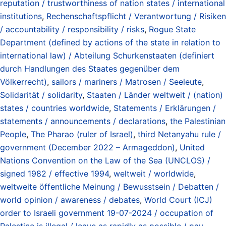
reputation / trustworthiness of nation states / international
institutions
,
Rechenschaftspflicht / Verantwortung / Risiken
/ accountability / responsibility / risks
,
Rogue State
Department (defined by actions of the state in relation to
international law) / Abteilung Schurkenstaaten (definiert
durch Handlungen des Staates gegenüber dem
Völkerrecht)
,
sailors / mariners / Matrosen / Seeleute
,
Solidarität / solidarity
,
Staaten / Länder weltweit / (nation)
states / countries worldwide
,
Statements / Erklärungen /
statements / announcements / declarations
,
the Palestinian
People
,
The Pharao (ruler of Israel)
,
third Netanyahu rule /
government (December 2022 – Armageddon)
,
United
Nations Convention on the Law of the Sea (UNCLOS) /
signed 1982 / effective 1994
,
weltweit / worldwide
,
weltweite öffentliche Meinung / Bewusstsein / Debatten /
world opinion / awareness / debates
,
World Court (ICJ)
order to Israeli government 19-07-2024 / occupation of
Palestine is illegal / leave as rapidly as possible / pay