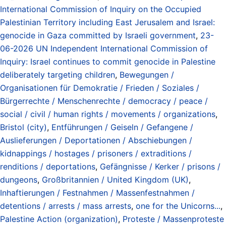
International Commission of Inquiry on the Occupied
Palestinian Territory including East Jerusalem and Israel:
genocide in Gaza committed by Israeli government
,
23-
06-2026 UN Independent International Commission of
Inquiry: Israel continues to commit genocide in Palestine
deliberately targeting children
,
Bewegungen /
Organisationen für Demokratie / Frieden / Soziales /
Bürgerrechte / Menschenrechte / democracy / peace /
social / civil / human rights / movements / organizations
,
Bristol (city)
,
Entführungen / Geiseln / Gefangene /
Auslieferungen / Deportationen / Abschiebungen /
kidnappings / hostages / prisoners / extraditions /
renditions / deportations
,
Gefängnisse / Kerker / prisons /
dungeons
,
Großbritannien / United Kingdom (UK)
,
Inhaftierungen / Festnahmen / Massenfestnahmen /
detentions / arrests / mass arrests
,
one for the Unicorns...
,
Palestine Action (organization)
,
Proteste / Massenproteste