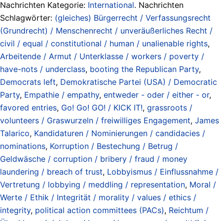
Nachrichten Kategorie:
International
. Nachrichten
Schlagwörter:
(gleiches) Bürgerrecht / Verfassungsrecht
(Grundrecht) / Menschenrecht / unveräußerliches Recht /
civil / equal / constitutional / human / unalienable rights
,
Arbeitende / Armut / Unterklasse / workers / poverty /
have-nots / underclass
,
booting the Republican Party
,
Democrats left
,
Demokratische Partei (USA) / Democratic
Party
,
Empathie / empathy
,
entweder - oder / either - or
,
favored entries
,
Go! Go! GO! / KICK IT!
,
grassroots /
volunteers / Graswurzeln / freiwilliges Engagement
,
James
Talarico
,
Kandidaturen / Nominierungen / candidacies /
nominations
,
Korruption / Bestechung / Betrug /
Geldwäsche / corruption / bribery / fraud / money
laundering / breach of trust
,
Lobbyismus / Einflussnahme /
Vertretung / lobbying / meddling / representation
,
Moral /
Werte / Ethik / Integrität / morality / values / ethics /
integrity
,
political action committees (PACs)
,
Reichtum /