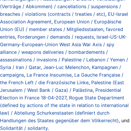
(Verträge / Abkommen) / cancellations / suspensions /
breaches / violations (contracts / treaties / etc)
,
EU-Israel
Association Agreement
,
European Union / Europäische
Union (EU) / member states / Mitgliedsstaaten
,
favored
entries
,
Forderungen / demands / requests
,
Israel-US-UK-
Germany-European-Union West Asia War Axis / spy
alliance / weapons deliveries / bombardements /
assassinations / invasions / Palestine / Lebanon / Yemen /
Syria / Iran / Qatar
,
Jean-Luc Melenchon
,
Kampagnen /
campaigns
,
La France Insoumise
,
La Gauche Française /
the French Left / die Französische Linke
,
Palestine (East
Jerusalem / West Bank / Gaza) / Palästina
,
Presidential
Election in France 18-04-2027
,
Rogue State Department
(defined by actions of the state in relation to international
law) / Abteilung Schurkenstaaten (definiert durch
Handlungen des Staates gegenüber dem Völkerrecht)
, und
Solidarität / solidarity
.