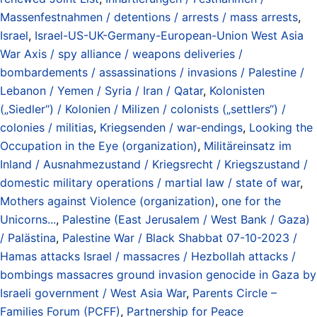
Massenfestnahmen / detentions / arrests / mass arrests
,
Israel
,
Israel-US-UK-Germany-European-Union West Asia
War Axis / spy alliance / weapons deliveries /
bombardements / assassinations / invasions / Palestine /
Lebanon / Yemen / Syria / Iran / Qatar
,
Kolonisten
(„Siedler“) / Kolonien / Milizen / colonists („settlers“) /
colonies / militias
,
Kriegsenden / war-endings
,
Looking the
Occupation in the Eye (organization)
,
Militäreinsatz im
Inland / Ausnahmezustand / Kriegsrecht / Kriegszustand /
domestic military operations / martial law / state of war
,
Mothers against Violence (organization)
,
one for the
Unicorns...
,
Palestine (East Jerusalem / West Bank / Gaza)
/ Palästina
,
Palestine War / Black Shabbat 07-10-2023 /
Hamas attacks Israel / massacres / Hezbollah attacks /
bombings massacres ground invasion genocide in Gaza by
Israeli government / West Asia War
,
Parents Circle –
Families Forum (PCFF)
,
Partnership for Peace