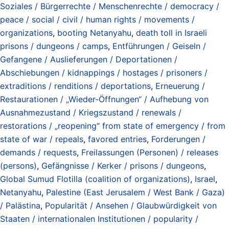
Soziales / Bürgerrechte / Menschenrechte / democracy /
peace / social / civil / human rights / movements /
organizations
,
booting Netanyahu
,
death toll in Israeli
prisons / dungeons / camps
,
Entführungen / Geiseln /
Gefangene / Auslieferungen / Deportationen /
Abschiebungen / kidnappings / hostages / prisoners /
extraditions / renditions / deportations
,
Erneuerung /
Restaurationen / „Wieder-Öffnungen“ / Aufhebung von
Ausnahmezustand / Kriegszustand / renewals /
restorations / „reopening“ from state of emergency / from
state of war / repeals
,
favored entries
,
Forderungen /
demands / requests
,
Freilassungen (Personen) / releases
(persons)
,
Gefängnisse / Kerker / prisons / dungeons
,
Global Sumud Flotilla (coalition of organizations)
,
Israel
,
Netanyahu
,
Palestine (East Jerusalem / West Bank / Gaza)
/ Palästina
,
Popularität / Ansehen / Glaubwürdigkeit von
Staaten / internationalen Institutionen / popularity /