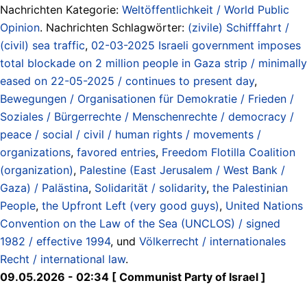
Nachrichten Kategorie:
Weltöffentlichkeit / World Public
Opinion
. Nachrichten Schlagwörter:
(zivile) Schifffahrt /
(civil) sea traffic
,
02-03-2025 Israeli government imposes
total blockade on 2 million people in Gaza strip / minimally
eased on 22-05-2025 / continues to present day
,
Bewegungen / Organisationen für Demokratie / Frieden /
Soziales / Bürgerrechte / Menschenrechte / democracy /
peace / social / civil / human rights / movements /
organizations
,
favored entries
,
Freedom Flotilla Coalition
(organization)
,
Palestine (East Jerusalem / West Bank /
Gaza) / Palästina
,
Solidarität / solidarity
,
the Palestinian
People
,
the Upfront Left (very good guys)
,
United Nations
Convention on the Law of the Sea (UNCLOS) / signed
1982 / effective 1994
, und
Völkerrecht / internationales
Recht / international law
.
09.05.2026 - 02:34 [ Communist Party of Israel ]