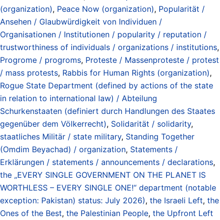
(organization)
,
Peace Now (organization)
,
Popularität /
Ansehen / Glaubwürdigkeit von Individuen /
Organisationen / Institutionen / popularity / reputation /
trustworthiness of individuals / organizations / institutions
,
Progrome / progroms
,
Proteste / Massenproteste / protest
/ mass protests
,
Rabbis for Human Rights (organization)
,
Rogue State Department (defined by actions of the state
in relation to international law) / Abteilung
Schurkenstaaten (definiert durch Handlungen des Staates
gegenüber dem Völkerrecht)
,
Solidarität / solidarity
,
staatliches Militär / state military
,
Standing Together
(Omdim Beyachad) / organization
,
Statements /
Erklärungen / statements / announcements / declarations
,
the „EVERY SINGLE GOVERNMENT ON THE PLANET IS
WORTHLESS – EVERY SINGLE ONE!“ department (notable
exception: Pakistan) status: July 2026)
,
the Israeli Left
,
the
Ones of the Best
,
the Palestinian People
,
the Upfront Left