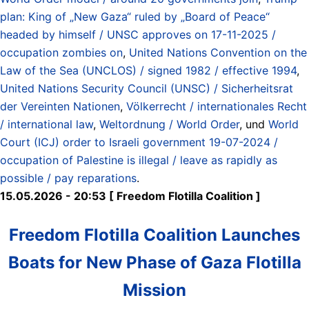
plan: King of „New Gaza“ ruled by „Board of Peace“
headed by himself / UNSC approves on 17-11-2025 /
occupation zombies on
,
United Nations Convention on the
Law of the Sea (UNCLOS) / signed 1982 / effective 1994
,
United Nations Security Council (UNSC) / Sicherheitsrat
der Vereinten Nationen
,
Völkerrecht / internationales Recht
/ international law
,
Weltordnung / World Order
, und
World
Court (ICJ) order to Israeli government 19-07-2024 /
occupation of Palestine is illegal / leave as rapidly as
possible / pay reparations
.
15.05.2026 - 20:53 [ Freedom Flotilla Coalition ]
Freedom Flotilla Coalition Launches
Boats for New Phase of Gaza Flotilla
Mission