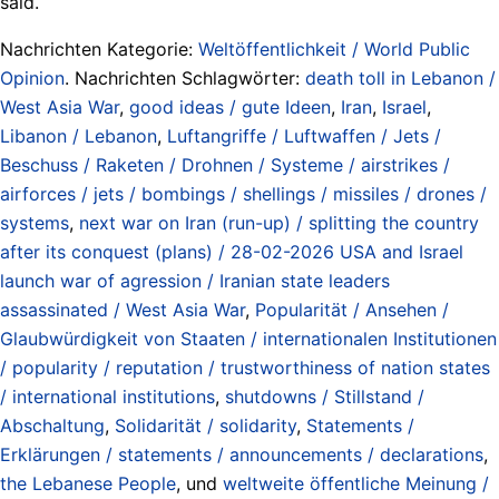
said.
Nachrichten Kategorie:
Weltöffentlichkeit / World Public
Opinion
. Nachrichten Schlagwörter:
death toll in Lebanon /
West Asia War
,
good ideas / gute Ideen
,
Iran
,
Israel
,
Libanon / Lebanon
,
Luftangriffe / Luftwaffen / Jets /
Beschuss / Raketen / Drohnen / Systeme / airstrikes /
airforces / jets / bombings / shellings / missiles / drones /
systems
,
next war on Iran (run-up) / splitting the country
after its conquest (plans) / 28-02-2026 USA and Israel
launch war of agression / Iranian state leaders
assassinated / West Asia War
,
Popularität / Ansehen /
Glaubwürdigkeit von Staaten / internationalen Institutionen
/ popularity / reputation / trustworthiness of nation states
/ international institutions
,
shutdowns / Stillstand /
Abschaltung
,
Solidarität / solidarity
,
Statements /
Erklärungen / statements / announcements / declarations
,
the Lebanese People
, und
weltweite öffentliche Meinung /