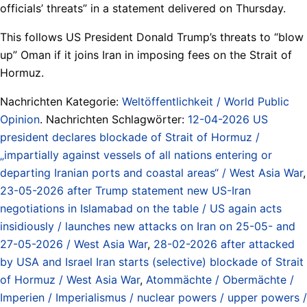
officials’ threats” in a statement delivered on Thursday.
This follows US President Donald Trump’s threats to “blow
up” Oman if it joins Iran in imposing fees on the Strait of
Hormuz.
Nachrichten Kategorie:
Weltöffentlichkeit / World Public
Opinion
. Nachrichten Schlagwörter:
12-04-2026 US
president declares blockade of Strait of Hormuz /
„impartially against vessels of all nations entering or
departing Iranian ports and coastal areas“ / West Asia War
,
23-05-2026 after Trump statement new US-Iran
negotiations in Islamabad on the table / US again acts
insidiously / launches new attacks on Iran on 25-05- and
27-05-2026 / West Asia War
,
28-02-2026 after attacked
by USA and Israel Iran starts (selective) blockade of Strait
of Hormuz / West Asia War
,
Atommächte / Obermächte /
Imperien / Imperialismus / nuclear powers / upper powers /