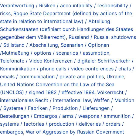
Verantwortung / Risiken / accountability / responsibility /
risks
,
Rogue State Department (defined by actions of the
state in relation to international law) / Abteilung
Schurkenstaaten (definiert durch Handlungen des Staates
gegenüber dem Völkerrecht)
,
Russland / Russia
,
shutdowns
/ Stillstand / Abschaltung
,
Szenarien / Optionen
/Mutmaßung / options / scenarios / assumption
,
Telefonate / Video Konferenzen / digitaler Schriftverkehr /
Kommunikation / phone calls / video conferences / chats /
emails / communication / private and politics
,
Ukraine
,
United Nations Convention on the Law of the Sea
(UNCLOS) / signed 1982 / effective 1994
,
Völkerrecht /
internationales Recht / international law
,
Waffen / Munition
/ Systeme / Fabriken / Produktion / Lieferungen /
Bestellungen / Embargos / arms / weapons / ammunitíon /
systems / factories / production / deliveries / orders /
embargos
,
War of Aggression by Russian Government