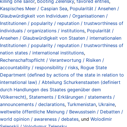
killing one sailor
,
booting Zelensky
,
favored entries
,
Kaspisches Meer / Caspian Sea
,
Popularität / Ansehen /
Glaubwürdigkeit von Individuen / Organisationen /
Institutionen / popularity / reputation / trustworthiness of
individuals / organizations / institutions
,
Popularität /
Ansehen / Glaubwürdigkeit von Staaten / internationalen
Institutionen / popularity / reputation / trustworthiness of
nation states / international institutions
,
Rechenschaftspflicht / Verantwortung / Risiken /
accountability / responsibility / risks
,
Rogue State
Department (defined by actions of the state in relation to
international law) / Abteilung Schurkenstaaten (definiert
durch Handlungen des Staates gegenüber dem
Völkerrecht)
,
Statements / Erklärungen / statements /
announcements / declarations
,
Turkmenistan
,
Ukraine
,
weltweite öffentliche Meinung / Bewusstsein / Debatten /
world opinion / awareness / debates
, und
Wolodimir
Selenskij / Volodymyr Zelensky
.