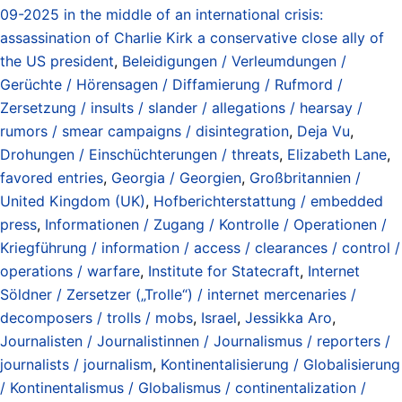
09-2025 in the middle of an international crisis:
assassination of Charlie Kirk a conservative close ally of
the US president
,
Beleidigungen / Verleumdungen /
Gerüchte / Hörensagen / Diffamierung / Rufmord /
Zersetzung / insults / slander / allegations / hearsay /
rumors / smear campaigns / disintegration
,
Deja Vu
,
Drohungen / Einschüchterungen / threats
,
Elizabeth Lane
,
favored entries
,
Georgia / Georgien
,
Großbritannien /
United Kingdom (UK)
,
Hofberichterstattung / embedded
press
,
Informationen / Zugang / Kontrolle / Operationen /
Kriegführung / information / access / clearances / control /
operations / warfare
,
Institute for Statecraft
,
Internet
Söldner / Zersetzer („Trolle“) / internet mercenaries /
decomposers / trolls / mobs
,
Israel
,
Jessikka Aro
,
Journalisten / Journalistinnen / Journalismus / reporters /
journalists / journalism
,
Kontinentalisierung / Globalisierung
/ Kontinentalismus / Globalismus / continentalization /