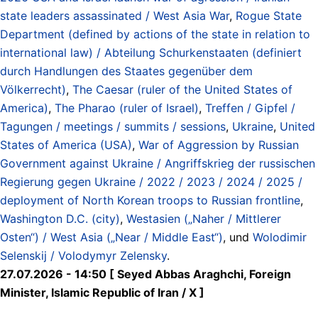
state leaders assassinated / West Asia War
,
Rogue State
Department (defined by actions of the state in relation to
international law) / Abteilung Schurkenstaaten (definiert
durch Handlungen des Staates gegenüber dem
Völkerrecht)
,
The Caesar (ruler of the United States of
America)
,
The Pharao (ruler of Israel)
,
Treffen / Gipfel /
Tagungen / meetings / summits / sessions
,
Ukraine
,
United
States of America (USA)
,
War of Aggression by Russian
Government against Ukraine / Angriffskrieg der russischen
Regierung gegen Ukraine / 2022 / 2023 / 2024 / 2025 /
deployment of North Korean troops to Russian frontline
,
Washington D.C. (city)
,
Westasien („Naher / Mittlerer
Osten“) / West Asia („Near / Middle East“)
, und
Wolodimir
Selenskij / Volodymyr Zelensky
.
27.07.2026 - 14:50 [ Seyed Abbas Araghchi, Foreign
Minister, Islamic Republic of Iran / X ]