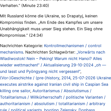
Verhalten.“ (Minute 23:40)
Mit Russland könne die Ukraine, so Drapatyj, keinen
Kompromiss finden. „Am Ende des Kampfes um unsere
Unabhängigkeit muss unser Sieg stehen. Ein Sieg ohne
Kompromisse.“ (24:34)
Nachrichten Kategorie:
Kontrollmechanismen / control
mechanisms
. Nachrichten Schlagwörter:
„Vorwärts nach
Wladiwostok! Nein – Peking! Warum nicht Hanoi? Alles
wieder wettmachen!“ / Aktualisierung 29-10-2024 „oh —
und lasst und Pyöngyang nicht vergessen!“
,
(Vor-)Geschichte / (pre-)history
,
2014
,
25-07-2026 Ukraine
executes airstrike against Iranian civil ship in Caspian Sea
killing one sailor
,
Autoritarismus / Absolutismus /
Totalitarismus / Willkürherrschaft / politische Varianten /
authoritarianism / absolutism / totalitarianism / arbitrary
rule / political variants
,
booting Zelensky
,
Donbass
,