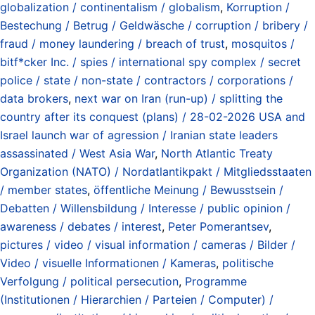
globalization / continentalism / globalism
,
Korruption /
Bestechung / Betrug / Geldwäsche / corruption / bribery /
fraud / money laundering / breach of trust
,
mosquitos /
bitf*cker Inc. / spies / international spy complex / secret
police / state / non-state / contractors / corporations /
data brokers
,
next war on Iran (run-up) / splitting the
country after its conquest (plans) / 28-02-2026 USA and
Israel launch war of agression / Iranian state leaders
assassinated / West Asia War
,
North Atlantic Treaty
Organization (NATO) / Nordatlantikpakt / Mitgliedsstaaten
/ member states
,
öffentliche Meinung / Bewusstsein /
Debatten / Willensbildung / Interesse / public opinion /
awareness / debates / interest
,
Peter Pomerantsev
,
pictures / video / visual information / cameras / Bilder /
Video / visuelle Informationen / Kameras
,
politische
Verfolgung / political persecution
,
Programme
(Institutionen / Hierarchien / Parteien / Computer) /