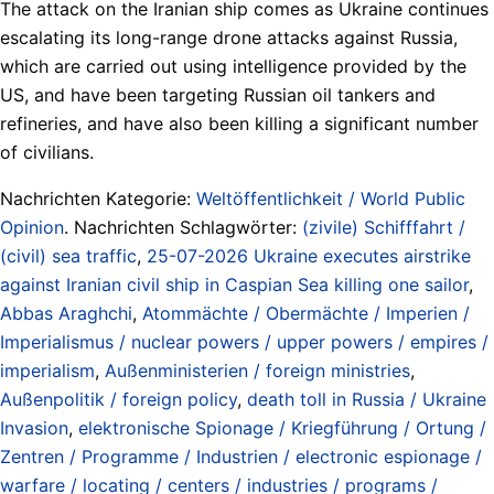
The attack on the Iranian ship comes as Ukraine continues
escalating its long-range drone attacks against Russia,
which are carried out using intelligence provided by the
US, and have been targeting Russian oil tankers and
refineries, and have also been killing a significant number
of civilians.
Nachrichten Kategorie:
Weltöffentlichkeit / World Public
Opinion
. Nachrichten Schlagwörter:
(zivile) Schifffahrt /
(civil) sea traffic
,
25-07-2026 Ukraine executes airstrike
against Iranian civil ship in Caspian Sea killing one sailor
,
Abbas Araghchi
,
Atommächte / Obermächte / Imperien /
Imperialismus / nuclear powers / upper powers / empires /
imperialism
,
Außenministerien / foreign ministries
,
Außenpolitik / foreign policy
,
death toll in Russia / Ukraine
Invasion
,
elektronische Spionage / Kriegführung / Ortung /
Zentren / Programme / Industrien / electronic espionage /
warfare / locating / centers / industries / programs /