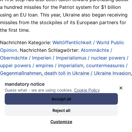
a hundred missiles for the Patriot system for $1 billion
using an EU loan. This year, Ukraine also began receiving
missiles from the stockpiles of its European partners for
the first time.
Nachrichten Kategorie:
Weltöffentlichkeit / World Public
Opinion
. Nachrichten Schlagwörter:
Atommächte /
Obermächte / Imperien / Imperialismus / nuclear powers /
upper powers / empires / imperialism
,
countermeasures /
Gegenmaßnahmen
,
death toll in Ukraine / Ukraine Invasion
,
Flugabwehr / Systeme / air defense / systems
,
mandatory notice
×
Forderungen / demands / requests
,
internationale
Guess what - we are using cookies.
Cookie Policy
Kriegskoalitionen / Militärpakte / international war
Accept all
coalitions / military pacts
,
Luftangriffe / Luftwaffen / Jets /
Reject all
Beschuss / Raketen / Drohnen / Systeme / airstrikes /
airforces / jets / bombings / shellings / missiles / drones /
Customize
systems
,
Massaker / Massenmord / massacres / mass