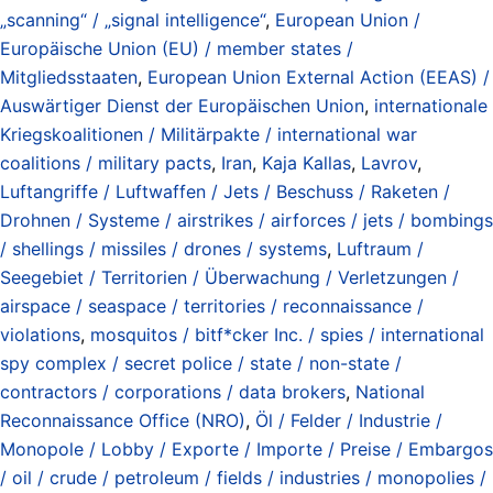
„scanning“ / „signal intelligence“
,
European Union /
Europäische Union (EU) / member states /
Mitgliedsstaaten
,
European Union External Action (EEAS) /
Auswärtiger Dienst der Europäischen Union
,
internationale
Kriegskoalitionen / Militärpakte / international war
coalitions / military pacts
,
Iran
,
Kaja Kallas
,
Lavrov
,
Luftangriffe / Luftwaffen / Jets / Beschuss / Raketen /
Drohnen / Systeme / airstrikes / airforces / jets / bombings
/ shellings / missiles / drones / systems
,
Luftraum /
Seegebiet / Territorien / Überwachung / Verletzungen /
airspace / seaspace / territories / reconnaissance /
violations
,
mosquitos / bitf*cker Inc. / spies / international
spy complex / secret police / state / non-state /
contractors / corporations / data brokers
,
National
Reconnaissance Office (NRO)
,
Öl / Felder / Industrie /
Monopole / Lobby / Exporte / Importe / Preise / Embargos
/ oil / crude / petroleum / fields / industries / monopolies /