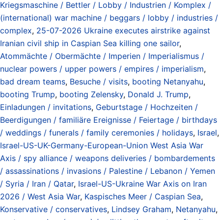
Kriegsmaschine / Bettler / Lobby / Industrien / Komplex /
(international) war machine / beggars / lobby / industries /
complex
,
25-07-2026 Ukraine executes airstrike against
Iranian civil ship in Caspian Sea killing one sailor
,
Atommächte / Obermächte / Imperien / Imperialismus /
nuclear powers / upper powers / empires / imperialism
,
bad dream teams
,
Besuche / visits
,
booting Netanyahu
,
booting Trump
,
booting Zelensky
,
Donald J. Trump
,
Einladungen / invitations
,
Geburtstage / Hochzeiten /
Beerdigungen / familiäre Ereignisse / Feiertage / birthdays
/ weddings / funerals / family ceremonies / holidays
,
Israel
,
Israel-US-UK-Germany-European-Union West Asia War
Axis / spy alliance / weapons deliveries / bombardements
/ assassinations / invasions / Palestine / Lebanon / Yemen
/ Syria / Iran / Qatar
,
Israel-US-Ukraine War Axis on Iran
2026 / West Asia War
,
Kaspisches Meer / Caspian Sea
,
Konservative / conservatives
,
Lindsey Graham
,
Netanyahu
,