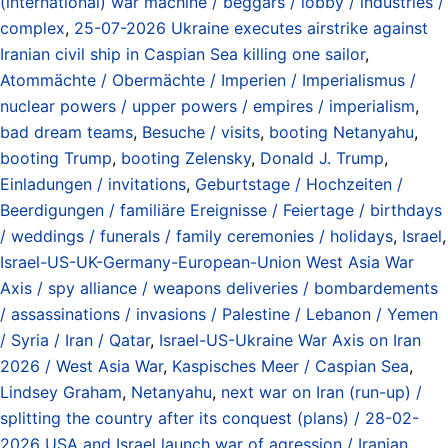
(international) war machine / beggars / lobby / industries /
complex
,
25-07-2026 Ukraine executes airstrike against
Iranian civil ship in Caspian Sea killing one sailor
,
Atommächte / Obermächte / Imperien / Imperialismus /
nuclear powers / upper powers / empires / imperialism
,
bad dream teams
,
Besuche / visits
,
booting Netanyahu
,
booting Trump
,
booting Zelensky
,
Donald J. Trump
,
Einladungen / invitations
,
Geburtstage / Hochzeiten /
Beerdigungen / familiäre Ereignisse / Feiertage / birthdays
/ weddings / funerals / family ceremonies / holidays
,
Israel
,
Israel-US-UK-Germany-European-Union West Asia War
Axis / spy alliance / weapons deliveries / bombardements
/ assassinations / invasions / Palestine / Lebanon / Yemen
/ Syria / Iran / Qatar
,
Israel-US-Ukraine War Axis on Iran
2026 / West Asia War
,
Kaspisches Meer / Caspian Sea
,
Lindsey Graham
,
Netanyahu
,
next war on Iran (run-up) /
splitting the country after its conquest (plans) / 28-02-
2026 USA and Israel launch war of agression / Iranian