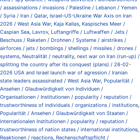
/ assassinations / invasions / Palestine / Lebanon / Yemen
/ Syria / Iran / Qatar
,
Israel-US-Ukraine War Axis on Iran
2026 / West Asia War
,
Kaja Kallas
,
Kaspisches Meer /
Caspian Sea
,
Lavrov
,
Luftangriffe / Luftwaffen / Jets /
Beschuss / Raketen / Drohnen / Systeme / airstrikes /
airforces / jets / bombings / shellings / missiles / drones /
systems
,
Neutralität / neutrality
,
next war on Iran (run-up) /
splitting the country after its conquest (plans) / 28-02-
2026 USA and Israel launch war of agression / Iranian
state leaders assassinated / West Asia War
,
Popularität /
Ansehen / Glaubwürdigkeit von Individuen /
Organisationen / Institutionen / popularity / reputation /
trustworthiness of individuals / organizations / institutions
,
Popularität / Ansehen / Glaubwürdigkeit von Staaten /
internationalen Institutionen / popularity / reputation /
trustworthiness of nation states / international institutions
,
Reaktionen / reactions
,
Rechenschaftspflicht /