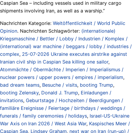
Caspian Sea – including vessels used in military cargo
shipments involving Iran, as well as a warship.”
Nachrichten Kategorie:
Weltöffentlichkeit / World Public
Opinion
. Nachrichten Schlagwörter:
(internationale)
Kriegsmaschine / Bettler / Lobby / Industrien / Komplex /
(international) war machine / beggars / lobby / industries /
complex
,
25-07-2026 Ukraine executes airstrike against
Iranian civil ship in Caspian Sea killing one sailor
,
Atommächte / Obermächte / Imperien / Imperialismus /
nuclear powers / upper powers / empires / imperialism
,
bad dream teams
,
Besuche / visits
,
booting Trump
,
booting Zelensky
,
Donald J. Trump
,
Einladungen /
invitations
,
Geburtstage / Hochzeiten / Beerdigungen /
familiäre Ereignisse / Feiertage / birthdays / weddings /
funerals / family ceremonies / holidays
,
Israel-US-Ukraine
War Axis on Iran 2026 / West Asia War
,
Kaspisches Meer /
Caspian Sea
,
Lindsey Graham
,
next war on Iran (run-up) /