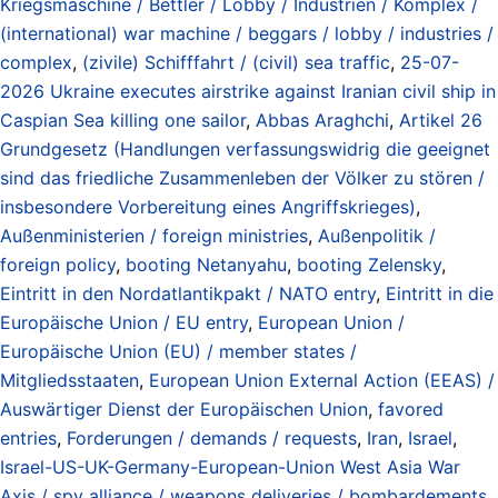
Kriegsmaschine / Bettler / Lobby / Industrien / Komplex /
(international) war machine / beggars / lobby / industries /
complex
,
(zivile) Schifffahrt / (civil) sea traffic
,
25-07-
2026 Ukraine executes airstrike against Iranian civil ship in
Caspian Sea killing one sailor
,
Abbas Araghchi
,
Artikel 26
Grundgesetz (Handlungen verfassungswidrig die geeignet
sind das friedliche Zusammenleben der Völker zu stören /
insbesondere Vorbereitung eines Angriffskrieges)
,
Außenministerien / foreign ministries
,
Außenpolitik /
foreign policy
,
booting Netanyahu
,
booting Zelensky
,
Eintritt in den Nordatlantikpakt / NATO entry
,
Eintritt in die
Europäische Union / EU entry
,
European Union /
Europäische Union (EU) / member states /
Mitgliedsstaaten
,
European Union External Action (EEAS) /
Auswärtiger Dienst der Europäischen Union
,
favored
entries
,
Forderungen / demands / requests
,
Iran
,
Israel
,
Israel-US-UK-Germany-European-Union West Asia War
Axis / spy alliance / weapons deliveries / bombardements