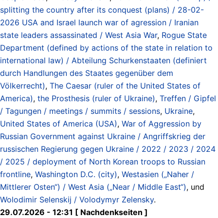
splitting the country after its conquest (plans) / 28-02-
2026 USA and Israel launch war of agression / Iranian
state leaders assassinated / West Asia War
,
Rogue State
Department (defined by actions of the state in relation to
international law) / Abteilung Schurkenstaaten (definiert
durch Handlungen des Staates gegenüber dem
Völkerrecht)
,
The Caesar (ruler of the United States of
America)
,
the Prosthesis (ruler of Ukraine)
,
Treffen / Gipfel
/ Tagungen / meetings / summits / sessions
,
Ukraine
,
United States of America (USA)
,
War of Aggression by
Russian Government against Ukraine / Angriffskrieg der
russischen Regierung gegen Ukraine / 2022 / 2023 / 2024
/ 2025 / deployment of North Korean troops to Russian
frontline
,
Washington D.C. (city)
,
Westasien („Naher /
Mittlerer Osten“) / West Asia („Near / Middle East“)
, und
Wolodimir Selenskij / Volodymyr Zelensky
.
29.07.2026 - 12:31 [ Nachdenkseiten ]