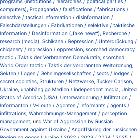
programs (institutions / hierarchies / political parties /
computers)
,
Propaganda / falsifications / fabrications /
selective / tactical information / disinformation /
Falschdarstellungen / Fabrikationen / selektive / taktische
Information / Desinformation („fake news“)
,
Recherche /
research (media)
,
Schikane / Repression / Unterdrückung /
chiqanery / repression / oppression
,
scorched democracy
tactic / Taktik der Verbrannten Demokratie
,
scorched
World Order tactic / Taktik der verbrannten Weltordnung
,
Sekten / Logen / Geheimgesellschaften / sects / lodges /
secret societies
,
Strukturen / Netzwerke
,
Tucker Carlson
,
Ukraine
,
unabhängige Medien / independent media
,
United
States of America (USA)
,
Unterwanderung / Infiltration /
Informanten / V-Leute / Agenten / informants / agents /
infiltrations
,
Wahrnehmungs-Management / perception
management
, und
War of Aggression by Russian
Government against Ukraine / Angriffskrieg der russischen
Regierung gegen Ukraine / 2022 / 2023 / 2024 / 2025 /