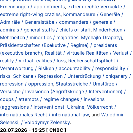
Ernennungen / appointments
,
extrem rechte Verrückte /
extreme right-wing crazies
,
Kommandeure / Generäle /
Admiräle / Generalstäbe / commanders / generals /
admirals / general staffs / chiefs of staff
,
Minderheiten /
Mehrheiten / minorities / majorities
,
Mychajlo Drapatyj
,
Präsidentschaften (Exekutive / Regime) / presidents
(executive branch)
,
Realität / virtuelle Realitäten / Verlust /
reality / virtual realities / loss
,
Rechenschaftspflicht /
Verantwortung / Risiken / accountability / responsibility /
risks
,
Schikane / Repression / Unterdrückung / chiqanery /
repression / oppression
,
Staatsstreiche / Umstürze /
Versuche / Invasionen (Angriffskriege / Interventionen) /
coups / attempts / regime changes / invasions
(aggressions / interventions)
,
Ukraine
,
Völkerrecht /
internationales Recht / international law
, und
Wolodimir
Selenskij / Volodymyr Zelensky
.
28.07.2026 - 15:25 [ CNBC ]