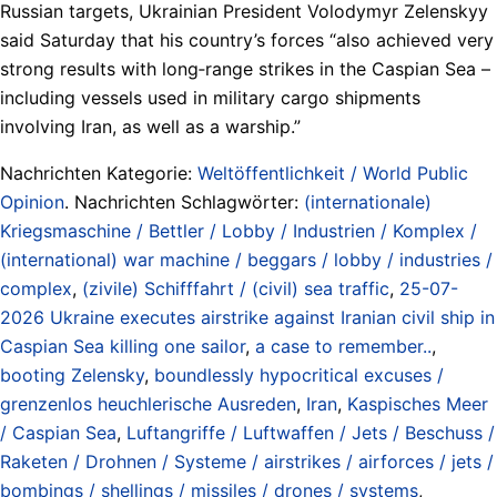
Russian targets, Ukrainian President Volodymyr Zelenskyy
said Saturday that his country’s forces “also achieved very
strong results with long‑range strikes in the Caspian Sea –
including vessels used in military cargo shipments
involving Iran, as well as a warship.”
Nachrichten Kategorie:
Weltöffentlichkeit / World Public
Opinion
. Nachrichten Schlagwörter:
(internationale)
Kriegsmaschine / Bettler / Lobby / Industrien / Komplex /
(international) war machine / beggars / lobby / industries /
complex
,
(zivile) Schifffahrt / (civil) sea traffic
,
25-07-
2026 Ukraine executes airstrike against Iranian civil ship in
Caspian Sea killing one sailor
,
a case to remember..
,
booting Zelensky
,
boundlessly hypocritical excuses /
grenzenlos heuchlerische Ausreden
,
Iran
,
Kaspisches Meer
/ Caspian Sea
,
Luftangriffe / Luftwaffen / Jets / Beschuss /
Raketen / Drohnen / Systeme / airstrikes / airforces / jets /
bombings / shellings / missiles / drones / systems
,