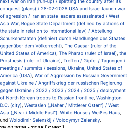
next war on Iran (run-up) / splitting the country after its
conquest (plans) / 28-02-2026 USA and Israel launch war
of agression / Iranian state leaders assassinated / West
Asia War
,
Rogue State Department (defined by actions of
the state in relation to international law) / Abteilung
Schurkenstaaten (definiert durch Handlungen des Staates
gegenüber dem Völkerrecht)
,
The Caesar (ruler of the
United States of America)
,
The Pharao (ruler of Israel)
,
the
Prosthesis (ruler of Ukraine)
,
Treffen / Gipfel / Tagungen /
meetings / summits / sessions
,
Ukraine
,
United States of
America (USA)
,
War of Aggression by Russian Government
against Ukraine / Angriffskrieg der russischen Regierung
gegen Ukraine / 2022 / 2023 / 2024 / 2025 / deployment
of North Korean troops to Russian frontline
,
Washington
D.C. (city)
,
Westasien („Naher / Mittlerer Osten“) / West
Asia („Near / Middle East“)
,
White House / Weißes Haus
,
und
Wolodimir Selenskij / Volodymyr Zelensky
.
29.07.2026 - 12:38 [ CNBC ]