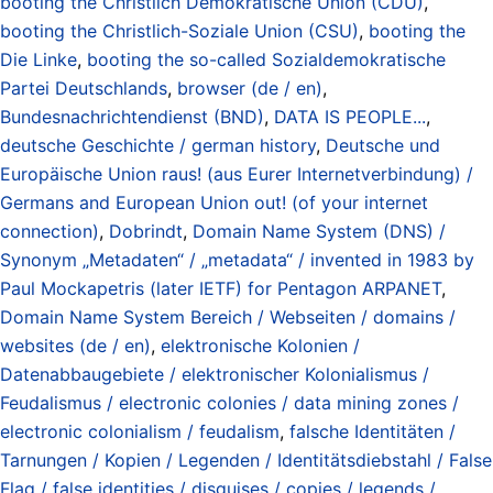
booting the Christlich Demokratische Union (CDU)
,
booting the Christlich-Soziale Union (CSU)
,
booting the
Die Linke
,
booting the so-called Sozialdemokratische
Partei Deutschlands
,
browser (de / en)
,
Bundesnachrichtendienst (BND)
,
DATA IS PEOPLE...
,
deutsche Geschichte / german history
,
Deutsche und
Europäische Union raus! (aus Eurer Internetverbindung) /
Germans and European Union out! (of your internet
connection)
,
Dobrindt
,
Domain Name System (DNS) /
Synonym „Metadaten“ / „metadata“ / invented in 1983 by
Paul Mockapetris (later IETF) for Pentagon ARPANET
,
Domain Name System Bereich / Webseiten / domains /
websites (de / en)
,
elektronische Kolonien /
Datenabbaugebiete / elektronischer Kolonialismus /
Feudalismus / electronic colonies / data mining zones /
electronic colonialism / feudalism
,
falsche Identitäten /
Tarnungen / Kopien / Legenden / Identitätsdiebstahl / False
Flag / false identities / disguises / copies / legends /