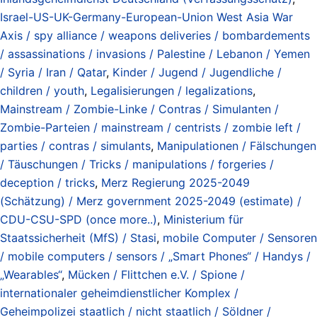
Israel-US-UK-Germany-European-Union West Asia War
Axis / spy alliance / weapons deliveries / bombardements
/ assassinations / invasions / Palestine / Lebanon / Yemen
/ Syria / Iran / Qatar
,
Kinder / Jugend / Jugendliche /
children / youth
,
Legalisierungen / legalizations
,
Mainstream / Zombie-Linke / Contras / Simulanten /
Zombie-Parteien / mainstream / centrists / zombie left /
parties / contras / simulants
,
Manipulationen / Fälschungen
/ Täuschungen / Tricks / manipulations / forgeries /
deception / tricks
,
Merz Regierung 2025-2049
(Schätzung) / Merz government 2025-2049 (estimate) /
CDU-CSU-SPD (once more..)
,
Ministerium für
Staatssicherheit (MfS) / Stasi
,
mobile Computer / Sensoren
/ mobile computers / sensors / „Smart Phones“ / Handys /
„Wearables“
,
Mücken / Flittchen e.V. / Spione /
internationaler geheimdienstlicher Komplex /
Geheimpolizei staatlich / nicht staatlich / Söldner /