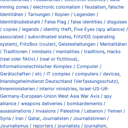
mining zones / electronic colonialism / feudalism
,
falsche
Identitäten / Tarnungen / Kopien / Legenden /
Identitätsdiebstahl / False Flag / false identities / disguises
/ copies / legends / identity theft
,
Five Eyes (spy alliance) /
associated / subordinated states
,
Fritz!OS (operating
system)
,
FritzBox (router)
,
Geisteshaltungen / Mentalitäten
/ Traditionen / mindsets / mentalities / traditions
,
Hacks
(real oder fiktiv) / (real or fictitious)
,
Informationstechnischer Komplex / Computer /
Gerätschaften / etc / IT complex / computers / devices
,
Inlandsgeheimdienst Deutschland (Verfassungsschutz)
,
Innenministerien / interior ministries
,
Israel-US-UK-
Germany-European-Union West Asia War Axis / spy
alliance / weapons deliveries / bombardements /
assassinations / invasions / Palestine / Lebanon / Yemen /
Syria / Iran / Qatar
,
Journalisten / Journalistinnen /
Journalismus / reporters / journalists / journalism
,