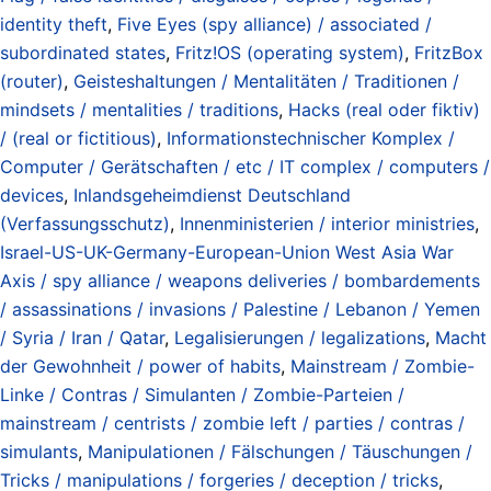
identity theft
,
Five Eyes (spy alliance) / associated /
subordinated states
,
Fritz!OS (operating system)
,
FritzBox
(router)
,
Geisteshaltungen / Mentalitäten / Traditionen /
mindsets / mentalities / traditions
,
Hacks (real oder fiktiv)
/ (real or fictitious)
,
Informationstechnischer Komplex /
Computer / Gerätschaften / etc / IT complex / computers /
devices
,
Inlandsgeheimdienst Deutschland
(Verfassungsschutz)
,
Innenministerien / interior ministries
,
Israel-US-UK-Germany-European-Union West Asia War
Axis / spy alliance / weapons deliveries / bombardements
/ assassinations / invasions / Palestine / Lebanon / Yemen
/ Syria / Iran / Qatar
,
Legalisierungen / legalizations
,
Macht
der Gewohnheit / power of habits
,
Mainstream / Zombie-
Linke / Contras / Simulanten / Zombie-Parteien /
mainstream / centrists / zombie left / parties / contras /
simulants
,
Manipulationen / Fälschungen / Täuschungen /
Tricks / manipulations / forgeries / deception / tricks
,