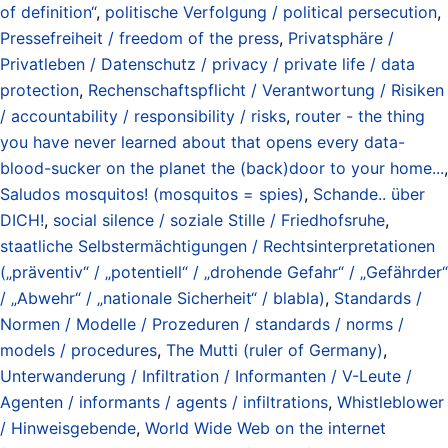
of definition“
,
politische Verfolgung / political persecution
,
Pressefreiheit / freedom of the press
,
Privatsphäre /
Privatleben / Datenschutz / privacy / private life / data
protection
,
Rechenschaftspflicht / Verantwortung / Risiken
/ accountability / responsibility / risks
,
router - the thing
you have never learned about that opens every data-
blood-sucker on the planet the (back)door to your home...
,
Saludos mosquitos! (mosquitos = spies)
,
Schande.. über
DICH!
,
social silence / soziale Stille / Friedhofsruhe
,
staatliche Selbstermächtigungen / Rechtsinterpretationen
(„präventiv“ / „potentiell“ / „drohende Gefahr“ / „Gefährder“
/ „Abwehr“ / „nationale Sicherheit“ / blabla)
,
Standards /
Normen / Modelle / Prozeduren / standards / norms /
models / procedures
,
The Mutti (ruler of Germany)
,
Unterwanderung / Infiltration / Informanten / V-Leute /
Agenten / informants / agents / infiltrations
,
Whistleblower
/ Hinweisgebende
,
World Wide Web on the internet