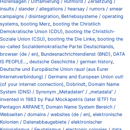
Hörensagen / Diffamierung / Rufmord / Zersetzung /
insults / slander / allegations / hearsay / rumors / smear
campaigns / disintegration
,
Betriebssysteme / operating
systems
,
booting Merz
,
booting the Christlich
Demokratische Union (CDU)
,
booting the Christlich-
Soziale Union (CSU)
,
booting the Die Linke
,
booting the
so-called Sozialdemokratische Partei Deutschlands
,
browser (de / en)
,
Bundesnachrichtendienst (BND)
,
DATA
IS PEOPLE...
,
deutsche Geschichte / german history
,
Deutsche und Europäische Union raus! (aus Eurer
Internetverbindung) / Germans and European Union out!
(of your internet connection)
,
Dobrindt
,
Domain Name
System (DNS) / Synonym „Metadaten“ / „metadata“ /
invented in 1983 by Paul Mockapetris (later IETF) for
Pentagon ARPANET
,
Domain Name System Bereich /
Webseiten / domains / websites (de / en)
,
elektronische
Kolonien / Datenabbaugebiete / elektronischer
Kolonialismus / Feudalismus / electronic colonies / data