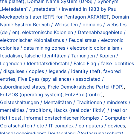
the planet)
,
Domain Name System (DNS) / Synonym
„Metadaten“ / „metadata“ / invented in 1983 by Paul
Mockapetris (later IETF) for Pentagon ARPANET
,
Domain
Name System Bereich / Webseiten / domains / websites
(de / en)
,
elektronische Kolonien / Datenabbaugebiete /
elektronischer Kolonialismus / Feudalismus / electronic
colonies / data mining zones / electronic colonialism /
feudalism
,
falsche Identitäten / Tarnungen / Kopien /
Legenden / Identitätsdiebstahl / False Flag / false identities
/ disguises / copies / legends / identity theft
,
favored
entries
,
Five Eyes (spy alliance) / associated /
subordinated states
,
Freie Demokratische Partei (FDP)
,
Fritz!OS (operating system)
,
FritzBox (router)
,
Geisteshaltungen / Mentalitäten / Traditionen / mindsets /
mentalities / traditions
,
Hacks (real oder fiktiv) / (real or
fictitious)
,
Informationstechnischer Komplex / Computer /
Gerätschaften / etc / IT complex / computers / devices
,
Inlandsgeheimdienst Deutschland (Verfassungsschutz)
,