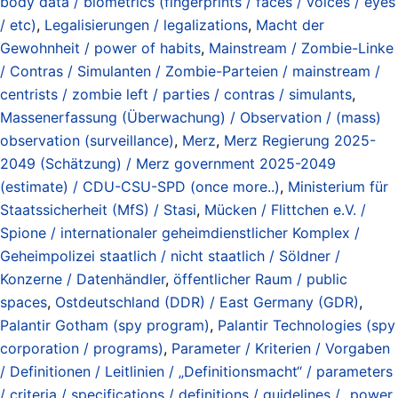
body data / biometrics (fingerprints / faces / voices / eyes
/ etc)
,
Legalisierungen / legalizations
,
Macht der
Gewohnheit / power of habits
,
Mainstream / Zombie-Linke
/ Contras / Simulanten / Zombie-Parteien / mainstream /
centrists / zombie left / parties / contras / simulants
,
Massenerfassung (Überwachung) / Observation / (mass)
observation (surveillance)
,
Merz
,
Merz Regierung 2025-
2049 (Schätzung) / Merz government 2025-2049
(estimate) / CDU-CSU-SPD (once more..)
,
Ministerium für
Staatssicherheit (MfS) / Stasi
,
Mücken / Flittchen e.V. /
Spione / internationaler geheimdienstlicher Komplex /
Geheimpolizei staatlich / nicht staatlich / Söldner /
Konzerne / Datenhändler
,
öffentlicher Raum / public
spaces
,
Ostdeutschland (DDR) / East Germany (GDR)
,
Palantir Gotham (spy program)
,
Palantir Technologies (spy
corporation / programs)
,
Parameter / Kriterien / Vorgaben
/ Definitionen / Leitlinien / „Definitionsmacht“ / parameters
/ criteria / specifications / definitions / guidelines / „power