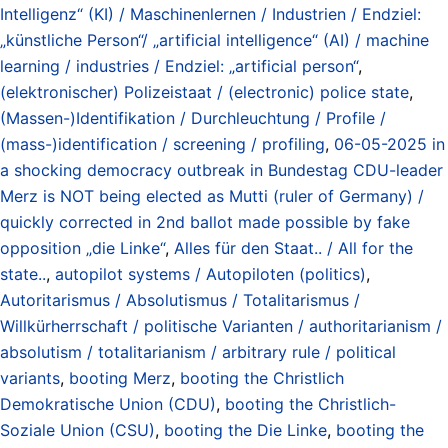
Intelligenz“ (KI) / Maschinenlernen / Industrien / Endziel:
„künstliche Person“/ „artificial intelligence“ (AI) / machine
learning / industries / Endziel: „artificial person“
,
(elektronischer) Polizeistaat / (electronic) police state
,
(Massen-)Identifikation / Durchleuchtung / Profile /
(mass-)identification / screening / profiling
,
06-05-2025 in
a shocking democracy outbreak in Bundestag CDU-leader
Merz is NOT being elected as Mutti (ruler of Germany) /
quickly corrected in 2nd ballot made possible by fake
opposition „die Linke“
,
Alles für den Staat.. / All for the
state..
,
autopilot systems / Autopiloten (politics)
,
Autoritarismus / Absolutismus / Totalitarismus /
Willkürherrschaft / politische Varianten / authoritarianism /
absolutism / totalitarianism / arbitrary rule / political
variants
,
booting Merz
,
booting the Christlich
Demokratische Union (CDU)
,
booting the Christlich-
Soziale Union (CSU)
,
booting the Die Linke
,
booting the