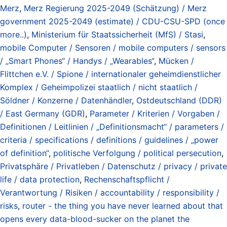
Merz
,
Merz Regierung 2025-2049 (Schätzung) / Merz
government 2025-2049 (estimate) / CDU-CSU-SPD (once
more..)
,
Ministerium für Staatssicherheit (MfS) / Stasi
,
mobile Computer / Sensoren / mobile computers / sensors
/ „Smart Phones“ / Handys / „Wearables“
,
Mücken /
Flittchen e.V. / Spione / internationaler geheimdienstlicher
Komplex / Geheimpolizei staatlich / nicht staatlich /
Söldner / Konzerne / Datenhändler
,
Ostdeutschland (DDR)
/ East Germany (GDR)
,
Parameter / Kriterien / Vorgaben /
Definitionen / Leitlinien / „Definitionsmacht“ / parameters /
criteria / specifications / definitions / guidelines / „power
of definition“
,
politische Verfolgung / political persecution
,
Privatsphäre / Privatleben / Datenschutz / privacy / private
life / data protection
,
Rechenschaftspflicht /
Verantwortung / Risiken / accountability / responsibility /
risks
,
router - the thing you have never learned about that
opens every data-blood-sucker on the planet the