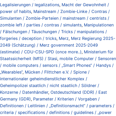
Legalisierungen / legalizations
,
Macht der Gewohnheit /
power of habits
,
Mainstream / Zombie-Linke / Contras /
Simulanten / Zombie-Parteien / mainstream / centrists /
zombie left / parties / contras / simulants
,
Manipulationen
/ Fälschungen / Täuschungen / Tricks / manipulations /
forgeries / deception / tricks
,
Merz
,
Merz Regierung 2025-
2049 (Schätzung) / Merz government 2025-2049
(estimate) / CDU-CSU-SPD (once more..)
,
Ministerium für
Staatssicherheit (MfS) / Stasi
,
mobile Computer / Sensoren
/ mobile computers / sensors / „Smart Phones“ / Handys /
„Wearables“
,
Mücken / Flittchen e.V. / Spione /
internationaler geheimdienstlicher Komplex /
Geheimpolizei staatlich / nicht staatlich / Söldner /
Konzerne / Datenhändler
,
Ostdeutschland (DDR) / East
Germany (GDR)
,
Parameter / Kriterien / Vorgaben /
Definitionen / Leitlinien / „Definitionsmacht“ / parameters /
criteria / specifications / definitions / guidelines / „power