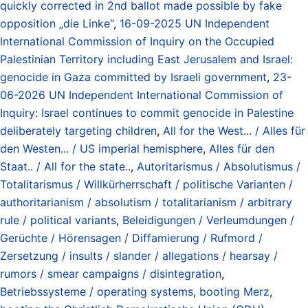
quickly corrected in 2nd ballot made possible by fake
opposition „die Linke“
,
16-09-2025 UN Independent
International Commission of Inquiry on the Occupied
Palestinian Territory including East Jerusalem and Israel:
genocide in Gaza committed by Israeli government
,
23-
06-2026 UN Independent International Commission of
Inquiry: Israel continues to commit genocide in Palestine
deliberately targeting children
,
All for the West... / Alles für
den Westen... / US imperial hemisphere
,
Alles für den
Staat.. / All for the state..
,
Autoritarismus / Absolutismus /
Totalitarismus / Willkürherrschaft / politische Varianten /
authoritarianism / absolutism / totalitarianism / arbitrary
rule / political variants
,
Beleidigungen / Verleumdungen /
Gerüchte / Hörensagen / Diffamierung / Rufmord /
Zersetzung / insults / slander / allegations / hearsay /
rumors / smear campaigns / disintegration
,
Betriebssysteme / operating systems
,
booting Merz
,