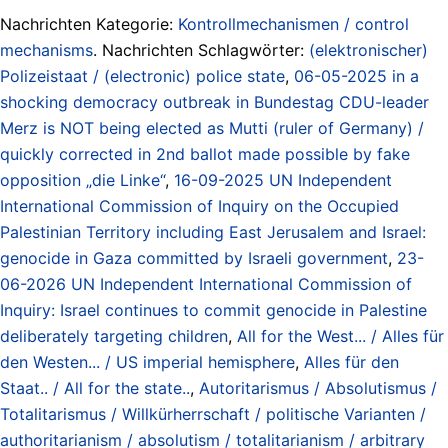
Nachrichten Kategorie:
Kontrollmechanismen / control
mechanisms
. Nachrichten Schlagwörter:
(elektronischer)
Polizeistaat / (electronic) police state
,
06-05-2025 in a
shocking democracy outbreak in Bundestag CDU-leader
Merz is NOT being elected as Mutti (ruler of Germany) /
quickly corrected in 2nd ballot made possible by fake
opposition „die Linke“
,
16-09-2025 UN Independent
International Commission of Inquiry on the Occupied
Palestinian Territory including East Jerusalem and Israel:
genocide in Gaza committed by Israeli government
,
23-
06-2026 UN Independent International Commission of
Inquiry: Israel continues to commit genocide in Palestine
deliberately targeting children
,
All for the West... / Alles für
den Westen... / US imperial hemisphere
,
Alles für den
Staat.. / All for the state..
,
Autoritarismus / Absolutismus /
Totalitarismus / Willkürherrschaft / politische Varianten /
authoritarianism / absolutism / totalitarianism / arbitrary