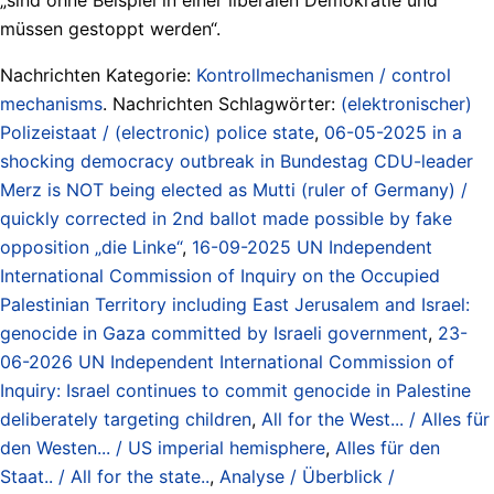
müssen gestoppt werden“.
Nachrichten Kategorie:
Kontrollmechanismen / control
mechanisms
. Nachrichten Schlagwörter:
(elektronischer)
Polizeistaat / (electronic) police state
,
06-05-2025 in a
shocking democracy outbreak in Bundestag CDU-leader
Merz is NOT being elected as Mutti (ruler of Germany) /
quickly corrected in 2nd ballot made possible by fake
opposition „die Linke“
,
16-09-2025 UN Independent
International Commission of Inquiry on the Occupied
Palestinian Territory including East Jerusalem and Israel:
genocide in Gaza committed by Israeli government
,
23-
06-2026 UN Independent International Commission of
Inquiry: Israel continues to commit genocide in Palestine
deliberately targeting children
,
All for the West... / Alles für
den Westen... / US imperial hemisphere
,
Alles für den
Staat.. / All for the state..
,
Analyse / Überblick /