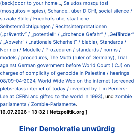
(back)door to your home...
,
Saludos mosquitos!
(mosquitos = spies)
,
Schande.. über DICH!
,
social silence /
soziale Stille / Friedhofsruhe
,
staatliche
Selbstermächtigungen / Rechtsinterpretationen
(„präventiv“ / „potentiell“ / „drohende Gefahr“ / „Gefährder“
/ „Abwehr“ / „nationale Sicherheit“ / blabla)
,
Standards /
Normen / Modelle / Prozeduren / standards / norms /
models / procedures
,
The Mutti (ruler of Germany)
,
Trial
against German government before World Court (ICJ) on
charges of complicity of genocide in Palestine / hearings
08/09-04-2024
,
World Wide Web on the internet (screened
plebs-class internet of today / invented by Tim Berners-
Lee at CERN and gifted to the world in 1993)
, und
zombie
parliaments / Zombie-Parlamente
.
16.07.2026 - 13:32 [ Netzpolitik.org ]
Einer Demokratie unwürdig