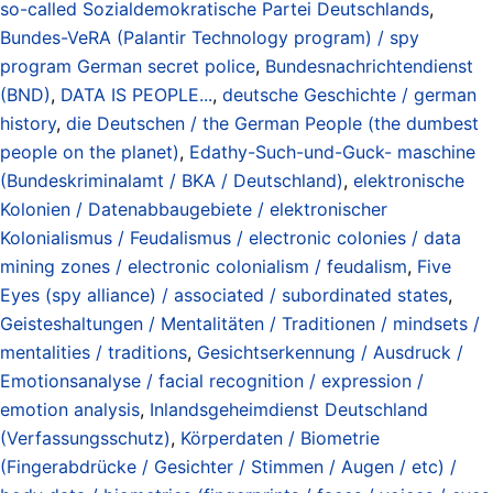
so-called Sozialdemokratische Partei Deutschlands
,
Bundes-VeRA (Palantir Technology program) / spy
program German secret police
,
Bundesnachrichtendienst
(BND)
,
DATA IS PEOPLE...
,
deutsche Geschichte / german
history
,
die Deutschen / the German People (the dumbest
people on the planet)
,
Edathy-Such-und-Guck- maschine
(Bundeskriminalamt / BKA / Deutschland)
,
elektronische
Kolonien / Datenabbaugebiete / elektronischer
Kolonialismus / Feudalismus / electronic colonies / data
mining zones / electronic colonialism / feudalism
,
Five
Eyes (spy alliance) / associated / subordinated states
,
Geisteshaltungen / Mentalitäten / Traditionen / mindsets /
mentalities / traditions
,
Gesichtserkennung / Ausdruck /
Emotionsanalyse / facial recognition / expression /
emotion analysis
,
Inlandsgeheimdienst Deutschland
(Verfassungsschutz)
,
Körperdaten / Biometrie
(Fingerabdrücke / Gesichter / Stimmen / Augen / etc) /