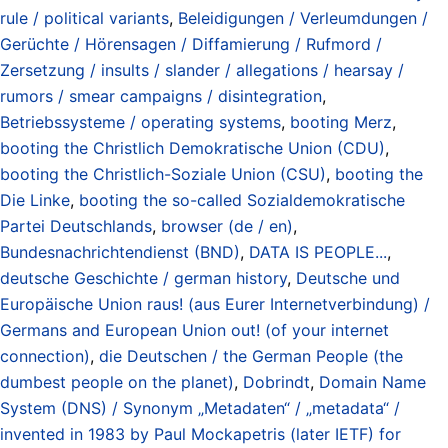
rule / political variants
,
Beleidigungen / Verleumdungen /
Gerüchte / Hörensagen / Diffamierung / Rufmord /
Zersetzung / insults / slander / allegations / hearsay /
rumors / smear campaigns / disintegration
,
Betriebssysteme / operating systems
,
booting Merz
,
booting the Christlich Demokratische Union (CDU)
,
booting the Christlich-Soziale Union (CSU)
,
booting the
Die Linke
,
booting the so-called Sozialdemokratische
Partei Deutschlands
,
browser (de / en)
,
Bundesnachrichtendienst (BND)
,
DATA IS PEOPLE...
,
deutsche Geschichte / german history
,
Deutsche und
Europäische Union raus! (aus Eurer Internetverbindung) /
Germans and European Union out! (of your internet
connection)
,
die Deutschen / the German People (the
dumbest people on the planet)
,
Dobrindt
,
Domain Name
System (DNS) / Synonym „Metadaten“ / „metadata“ /
invented in 1983 by Paul Mockapetris (later IETF) for