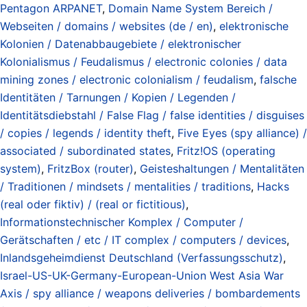
Pentagon ARPANET
,
Domain Name System Bereich /
Webseiten / domains / websites (de / en)
,
elektronische
Kolonien / Datenabbaugebiete / elektronischer
Kolonialismus / Feudalismus / electronic colonies / data
mining zones / electronic colonialism / feudalism
,
falsche
Identitäten / Tarnungen / Kopien / Legenden /
Identitätsdiebstahl / False Flag / false identities / disguises
/ copies / legends / identity theft
,
Five Eyes (spy alliance) /
associated / subordinated states
,
Fritz!OS (operating
system)
,
FritzBox (router)
,
Geisteshaltungen / Mentalitäten
/ Traditionen / mindsets / mentalities / traditions
,
Hacks
(real oder fiktiv) / (real or fictitious)
,
Informationstechnischer Komplex / Computer /
Gerätschaften / etc / IT complex / computers / devices
,
Inlandsgeheimdienst Deutschland (Verfassungsschutz)
,
Israel-US-UK-Germany-European-Union West Asia War
Axis / spy alliance / weapons deliveries / bombardements