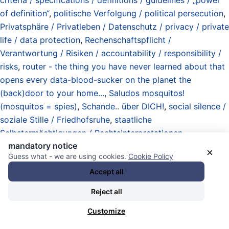
of definition“
,
politische Verfolgung / political persecution
,
Privatsphäre / Privatleben / Datenschutz / privacy / private
life / data protection
,
Rechenschaftspflicht /
Verantwortung / Risiken / accountability / responsibility /
risks
,
router - the thing you have never learned about that
opens every data-blood-sucker on the planet the
(back)door to your home...
,
Saludos mosquitos!
(mosquitos = spies)
,
Schande.. über DICH!
,
social silence /
soziale Stille / Friedhofsruhe
,
staatliche
Selbstermächtigungen / Rechtsinterpretationen
mandatory notice
(„präventiv“ / „potentiell“ / „drohende Gefahr“ / „Gefährder“
×
Guess what - we are using cookies.
Cookie Policy
/ „Abwehr“ / „nationale Sicherheit“ / blabla)
,
Standards /
Accept all
Normen / Modelle / Prozeduren / standards / norms /
models / procedures
,
The Mutti (ruler of Germany)
,
Trial
Reject all
against German government before World Court (ICJ) on
Customize
charges of complicity of genocide in Palestine / hearings
08/09-04-2024
,
Untertanen / Unterwerfung / Akzeptanz /