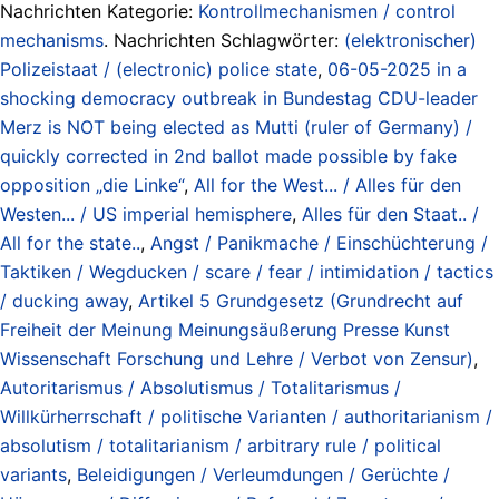
Nachrichten Kategorie:
Kontrollmechanismen / control
mechanisms
. Nachrichten Schlagwörter:
(elektronischer)
Polizeistaat / (electronic) police state
,
06-05-2025 in a
shocking democracy outbreak in Bundestag CDU-leader
Merz is NOT being elected as Mutti (ruler of Germany) /
quickly corrected in 2nd ballot made possible by fake
opposition „die Linke“
,
All for the West... / Alles für den
Westen... / US imperial hemisphere
,
Alles für den Staat.. /
All for the state..
,
Angst / Panikmache / Einschüchterung /
Taktiken / Wegducken / scare / fear / intimidation / tactics
/ ducking away
,
Artikel 5 Grundgesetz (Grundrecht auf
Freiheit der Meinung Meinungsäußerung Presse Kunst
Wissenschaft Forschung und Lehre / Verbot von Zensur)
,
Autoritarismus / Absolutismus / Totalitarismus /
Willkürherrschaft / politische Varianten / authoritarianism /
absolutism / totalitarianism / arbitrary rule / political
variants
,
Beleidigungen / Verleumdungen / Gerüchte /