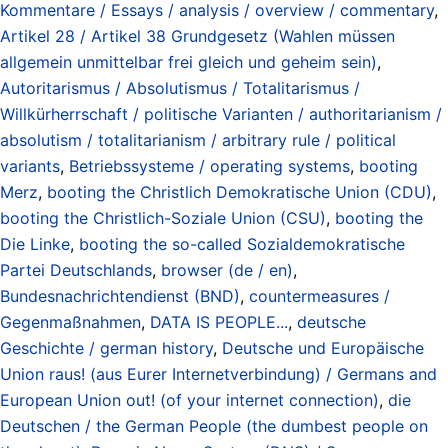
Kommentare / Essays / analysis / overview / commentary
,
Artikel 28 / Artikel 38 Grundgesetz (Wahlen müssen
allgemein unmittelbar frei gleich und geheim sein)
,
Autoritarismus / Absolutismus / Totalitarismus /
Willkürherrschaft / politische Varianten / authoritarianism /
absolutism / totalitarianism / arbitrary rule / political
variants
,
Betriebssysteme / operating systems
,
booting
Merz
,
booting the Christlich Demokratische Union (CDU)
,
booting the Christlich-Soziale Union (CSU)
,
booting the
Die Linke
,
booting the so-called Sozialdemokratische
Partei Deutschlands
,
browser (de / en)
,
Bundesnachrichtendienst (BND)
,
countermeasures /
Gegenmaßnahmen
,
DATA IS PEOPLE...
,
deutsche
Geschichte / german history
,
Deutsche und Europäische
Union raus! (aus Eurer Internetverbindung) / Germans and
European Union out! (of your internet connection)
,
die
Deutschen / the German People (the dumbest people on