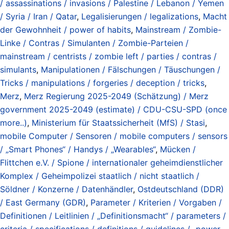
/ assassinations / invasions / Palestine / Lebanon / Yemen
/ Syria / Iran / Qatar
,
Legalisierungen / legalizations
,
Macht
der Gewohnheit / power of habits
,
Mainstream / Zombie-
Linke / Contras / Simulanten / Zombie-Parteien /
mainstream / centrists / zombie left / parties / contras /
simulants
,
Manipulationen / Fälschungen / Täuschungen /
Tricks / manipulations / forgeries / deception / tricks
,
Merz
,
Merz Regierung 2025-2049 (Schätzung) / Merz
government 2025-2049 (estimate) / CDU-CSU-SPD (once
more..)
,
Ministerium für Staatssicherheit (MfS) / Stasi
,
mobile Computer / Sensoren / mobile computers / sensors
/ „Smart Phones“ / Handys / „Wearables“
,
Mücken /
Flittchen e.V. / Spione / internationaler geheimdienstlicher
Komplex / Geheimpolizei staatlich / nicht staatlich /
Söldner / Konzerne / Datenhändler
,
Ostdeutschland (DDR)
/ East Germany (GDR)
,
Parameter / Kriterien / Vorgaben /
Definitionen / Leitlinien / „Definitionsmacht“ / parameters /
criteria / specifications / definitions / guidelines / „power