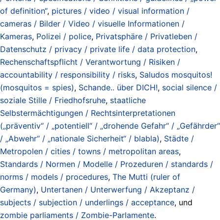
of definition“
,
pictures / video / visual information /
cameras / Bilder / Video / visuelle Informationen /
Kameras
,
Polizei / police
,
Privatsphäre / Privatleben /
Datenschutz / privacy / private life / data protection
,
Rechenschaftspflicht / Verantwortung / Risiken /
accountability / responsibility / risks
,
Saludos mosquitos!
(mosquitos = spies)
,
Schande.. über DICH!
,
social silence /
soziale Stille / Friedhofsruhe
,
staatliche
Selbstermächtigungen / Rechtsinterpretationen
(„präventiv“ / „potentiell“ / „drohende Gefahr“ / „Gefährder“
/ „Abwehr“ / „nationale Sicherheit“ / blabla)
,
Städte /
Metropolen / cities / towns / metropolitan areas
,
Standards / Normen / Modelle / Prozeduren / standards /
norms / models / procedures
,
The Mutti (ruler of
Germany)
,
Untertanen / Unterwerfung / Akzeptanz /
subjects / subjection / underlings / acceptance
, und
zombie parliaments / Zombie-Parlamente
.