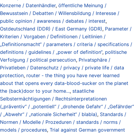
Konzerne / Datenhändler
,
öffentliche Meinung /
Bewusstsein / Debatten / Willensbildung / Interesse /
public opinion / awareness / debates / interest
,
Ostdeutschland (DDR) / East Germany (GDR)
,
Parameter /
Kriterien / Vorgaben / Definitionen / Leitlinien /
„Definitionsmacht“ / parameters / criteria / specifications /
definitions / guidelines / „power of definition“
,
politische
Verfolgung / political persecution
,
Privatsphäre /
Privatleben / Datenschutz / privacy / private life / data
protection
,
router - the thing you have never learned
about that opens every data-blood-sucker on the planet
the (back)door to your home...
,
staatliche
Selbstermächtigungen / Rechtsinterpretationen
(„präventiv“ / „potentiell“ / „drohende Gefahr“ / „Gefährder“
/ „Abwehr“ / „nationale Sicherheit“ / blabla)
,
Standards /
Normen / Modelle / Prozeduren / standards / norms /
models / procedures
,
Trial against German government