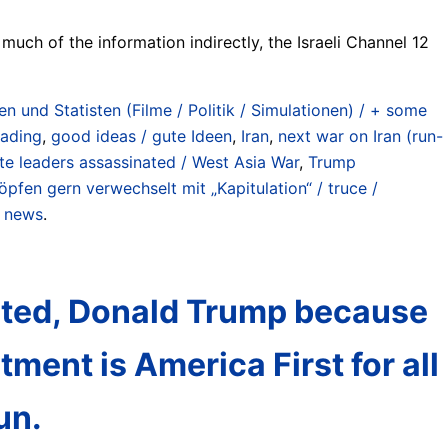
 much of the information indirectly, the Israeli Channel 12
n und Statisten (Filme / Politik / Simulationen) / + some
rading
,
good ideas / gute Ideen
,
Iran
,
next war on Iran (run-
ate leaders assassinated / West Asia War
,
Trump
pfen gern verwechselt mit „Kapitulation“ / truce /
d news
.
rted, Donald Trump because
ment is America First for all
un.