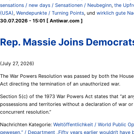
sensations / new days / Sensationen / Neubeginn
,
the Upfr
(USA)
,
Wendepunkte / Turning Points
, und
wirklich gute Na
30.07.2026 - 15:01 [ Antiwar.com ]
Rep. Massie Joins Democrats
(July 27, 2026)
The War Powers Resolution was passed by both the House a
Act directing the termination of an unauthorized war.
Section 5(c) of the 1973 War Powers Act states that “at any
possessions and territories without a declaration of war or
concurrent resolution.”
Nachrichten Kategorie:
Weltöffentlichkeit / World Public Op
gewesen.“ / Department „Fifty years earlier wouldn‘t have 