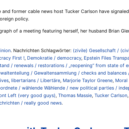
nd former cable news host Tucker Carlson have signaled pl
oreign policy.
raph of a meeting featuring herself, her husband Brian Gle
inion
. Nachrichten Schlagwörter:
(zivile) Gesellschaft / (civ
acy First !
,
Demokratie / democracy
,
Epstein Files Transp
d / renewals / restorations / „reopening“ from state of e
waltenteilung / Gewaltensammlung / checks and balances 
ives
,
libertarians / Libertäre
,
Marjorie Taylor Greene
,
Moral 
rdnete / wählende Wählende / new political parties / inde
ont Left (very good guys)
,
Thomas Massie
,
Tucker Carlson
chrichten / really good news
.