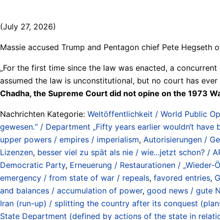
(July 27, 2026)
Massie accused Trump and Pentagon chief Pete Hegseth of b
„For the first time since the law was enacted, a concurrent
assumed the law is unconstitutional, but no court has ever
Chadha, the Supreme Court did not opine on the 1973 War Po
Nachrichten Kategorie:
Weltöffentlichkeit / World Public Op
gewesen.“ / Department „Fifty years earlier wouldn‘t have 
upper powers / empires / imperialism
,
Autorisierungen / G
Lizenzen
,
besser viel zu spät als nie / wie...jetzt schon? 
Democratic Party
,
Erneuerung / Restaurationen / „Wieder-Ö
emergency / from state of war / repeals
,
favored entries
,
G
and balances / accumulation of power
,
good news / gute N
Iran (run-up) / splitting the country after its conquest (p
State Department (defined by actions of the state in relat