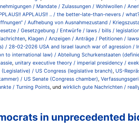
enehmigungen / Mandate / Zulassungen / Wohlwollen / Anerk
/ APPLAUS!! APPLAUS!! .. / the better-late-than-nevers / wh
ffnungen“ / Aufhebung von Ausnahmezustand / Kriegszustand
esetze / Gesetzgebung / Entwürfe / laws / bills / legislation
achrichten
,
Klagen / Anzeigen / Anträge / Petitionen / lawsui
lans) / 28-02-2026 USA and Israel launch war of agression / 
ion to international law) / Abteilung Schurkenstaaten (def
assie
,
unitary executive theory / imperial presidency / ex
(Legislative) / US Congress (legislative branch)
,
US-Reprä
kammer) / US Senate (Congress chamber)
,
Verfassungsgeri
kte / Turning Points
, und
wirklich gute Nachrichten / rea
emocrats in unprecedented bi