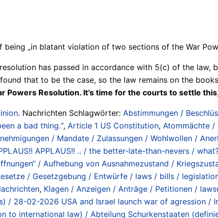
eing „in blatant violation of two sections of the War Pow
 resolution has passed in accordance with 5(c) of the law, 
 found that to be the case, so the law remains on the books
wers Resolution. It’s time for the courts to settle this, 
inion
. Nachrichten Schlagwörter:
Abstimmungen / Beschlüs
been a bad thing.“
,
Article 1 US Constitution
,
Atommächte / O
enehmigungen / Mandate / Zulassungen / Wohlwollen / Anerk
/ APPLAUS!! APPLAUS!! .. / the better-late-than-nevers / wh
ffnungen“ / Aufhebung von Ausnahmezustand / Kriegszustand
esetze / Gesetzgebung / Entwürfe / laws / bills / legislation
achrichten
,
Klagen / Anzeigen / Anträge / Petitionen / lawsui
lans) / 28-02-2026 USA and Israel launch war of agression / 
ion to international law) / Abteilung Schurkenstaaten (def