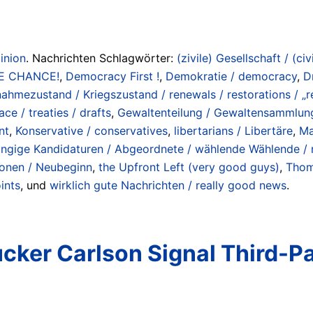
inion
. Nachrichten Schlagwörter:
(zivile) Gesellschaft / (civ
E CHANCE!
,
Democracy First !
,
Demokratie / democracy
,
D
hmezustand / Kriegszustand / renewals / restorations / „r
ce / treaties / drafts
,
Gewaltenteilung / Gewaltensammlung
nt
,
Konservative / conservatives
,
libertarians / Libertäre
,
Ma
ngige Kandidaturen / Abgeordnete / wählende Wählende / ne
ionen / Neubeginn
,
the Upfront Left (very good guys)
,
Thom
ints
, und
wirklich gute Nachrichten / really good news
.
cker Carlson Signal Third-P