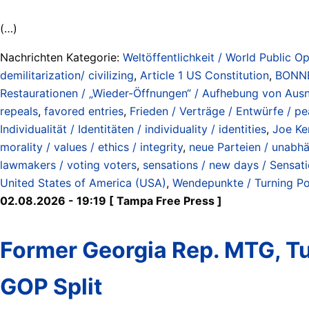
(…)
Nachrichten Kategorie:
Weltöffentlichkeit / World Public Op
demilitarization/ civilizing
,
Article 1 US Constitution
,
BONN
Restaurationen / „Wieder-Öffnungen“ / Aufhebung von Ausna
repeals
,
favored entries
,
Frieden / Verträge / Entwürfe / pea
Individualität / Identitäten / individuality / identities
,
Joe Ke
morality / values / ethics / integrity
,
neue Parteien / unabhä
lawmakers / voting voters
,
sensations / new days / Sensat
United States of America (USA)
,
Wendepunkte / Turning Po
02.08.2026 - 19:19 [ Tampa Free Press ]
Former Georgia Rep. MTG, Tu
GOP Split