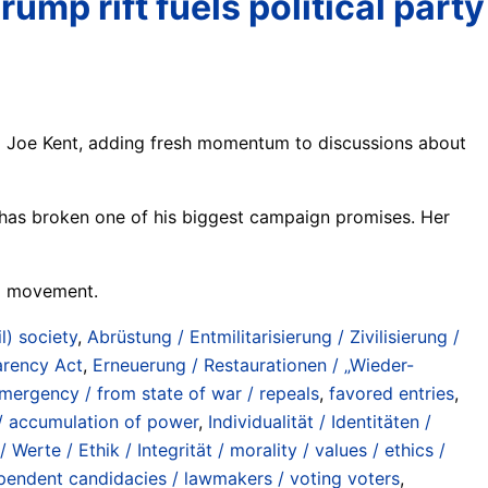
mp rift fuels political party
d Joe Kent, adding fresh momentum to discussions about
has broken one of his biggest campaign promises. Her
al movement.
il) society
,
Abrüstung / Entmilitarisierung / Zivilisierung /
arency Act
,
Erneuerung / Restaurationen / „Wieder-
mergency / from state of war / repeals
,
favored entries
,
/ accumulation of power
,
Individualität / Identitäten /
/ Werte / Ethik / Integrität / morality / values / ethics /
pendent candidacies / lawmakers / voting voters
,