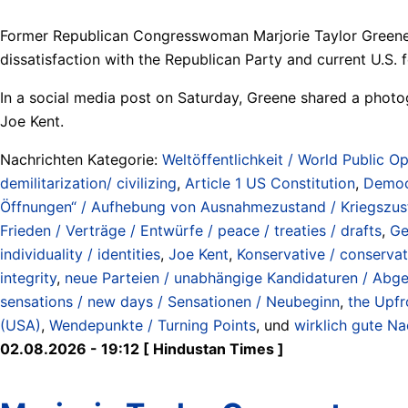
Former Republican Congresswoman Marjorie Taylor Greene a
dissatisfaction with the Republican Party and current U.S. f
In a social media post on Saturday, Greene shared a photog
Joe Kent.
Nachrichten Kategorie:
Weltöffentlichkeit / World Public Op
demilitarization/ civilizing
,
Article 1 US Constitution
,
Democr
Öffnungen“ / Aufhebung von Ausnahmezustand / Kriegszustan
Frieden / Verträge / Entwürfe / peace / treaties / drafts
,
Ge
individuality / identities
,
Joe Kent
,
Konservative / conservat
integrity
,
neue Parteien / unabhängige Kandidaturen / Abgeo
sensations / new days / Sensationen / Neubeginn
,
the Upfr
(USA)
,
Wendepunkte / Turning Points
, und
wirklich gute Na
02.08.2026 - 19:12 [ Hindustan Times ]