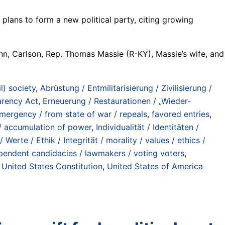
ans to form a new political party, citing growing
nn, Carlson, Rep. Thomas Massie (R-KY), Massie’s wife, and
il) society
,
Abrüstung / Entmilitarisierung / Zivilisierung /
arency Act
,
Erneuerung / Restaurationen / „Wieder-
mergency / from state of war / repeals
,
favored entries
,
/ accumulation of power
,
Individualität / Identitäten /
/ Werte / Ethik / Integrität / morality / values / ethics /
pendent candidacies / lawmakers / voting voters
,
,
United States Constitution
,
United States of America