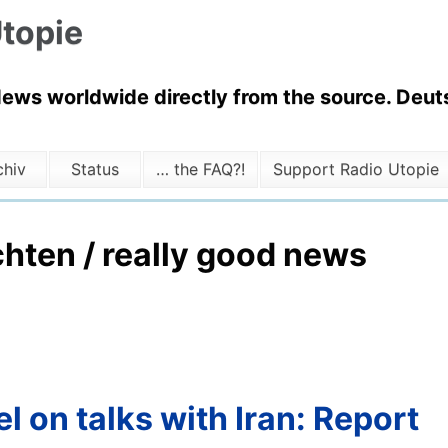
topie
News worldwide directly from the source. Deuts
chiv
Status
… the FAQ?!
Support Radio Utopie
chten / really good news
el on talks with Iran: Report