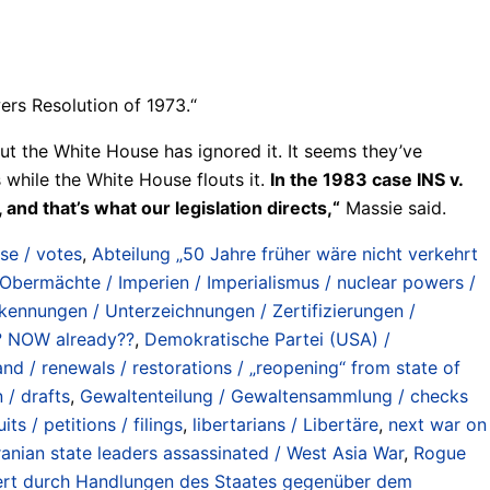
ers Resolution of 1973.“
but the White House has ignored it. It seems they’ve
 while the White House flouts it.
In the 1983 case INS v.
and that’s what our legislation directs,“
Massie said.
se / votes
,
Abteilung „50 Jahre früher wäre nicht verkehrt
bermächte / Imperien / Imperialismus / nuclear powers /
ennungen / Unterzeichnungen / Zertifizierungen /
at? NOW already??
,
Demokratische Partei (USA) /
 / renewals / restorations / „reopening“ from state of
 / drafts
,
Gewaltenteilung / Gewaltensammlung / checks
ts / petitions / filings
,
libertarians / Libertäre
,
next war on
Iranian state leaders assassinated / West Asia War
,
Rogue
iniert durch Handlungen des Staates gegenüber dem