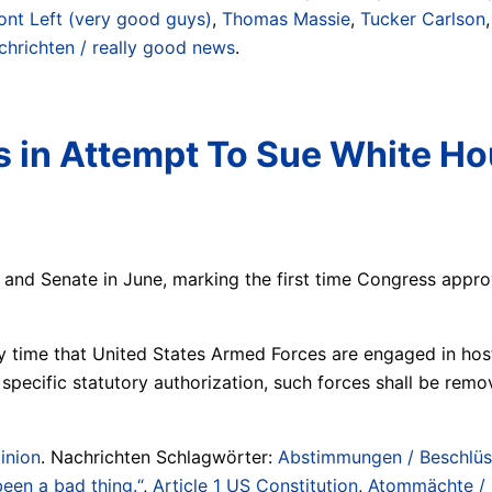
ont Left (very good guys)
,
Thomas Massie
,
Tucker Carlson
chrichten / really good news
.
 in Attempt To Sue White Ho
nd Senate in June, marking the first time Congress appro
 time that United States Armed Forces are engaged in hostili
 specific statutory authorization, such forces shall be rem
inion
. Nachrichten Schlagwörter:
Abstimmungen / Beschlüs
been a bad thing.“
,
Article 1 US Constitution
,
Atommächte / O