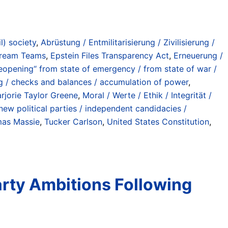
il) society
,
Abrüstung / Entmilitarisierung / Zivilisierung /
ream Teams
,
Epstein Files Transparency Act
,
Erneuerung /
eopening“ from state of emergency / from state of war /
 / checks and balances / accumulation of power
,
rjorie Taylor Greene
,
Moral / Werte / Ethik / Integrität /
w political parties / independent candidacies /
as Massie
,
Tucker Carlson
,
United States Constitution
,
arty Ambitions Following