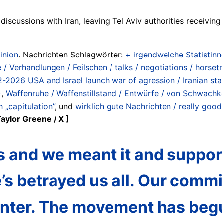
discussions with Iran, leaving Tel Aviv authorities receiving
inion
. Nachrichten Schlagwörter:
+ irgendwelche Statistinne
/ Verhandlungen / Feilschen / talks / negotiations / horset
-02-2026 USA and Israel launch war of agression / Iranian st
)
,
Waffenruhe / Waffenstillstand / Entwürfe / von Schwachkö
h „capitulation”
, und
wirklich gute Nachrichten / really goo
ylor Greene / X ]
s and we meant it and suppo
s betrayed us all. Our commit
center. The movement has beg