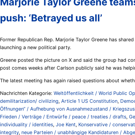
Marjorie Taylor Greene teams 
push: ‘Betrayed us all’
Former Republican Rep. Marjorie Taylor Greene has share
launching a new political party.
Greene posted the picture on X and said the group had co
post comes weeks after Carlson publicly said he was helpin
The latest meeting has again raised questions about whethe
Nachrichten Kategorie:
Weltöffentlichkeit / World Public Op
demilitarization/ civilizing
,
Article 1 US Constitution
,
Democr
Öffnungen“ / Aufhebung von Ausnahmezustand / Kriegszustan
Frieden / Verträge / Entwürfe / peace / treaties / drafts
,
Ge
individuality / identities
,
Joe Kent
,
Konservative / conservat
integrity
,
neue Parteien / unabhängige Kandidaturen / Abgeo