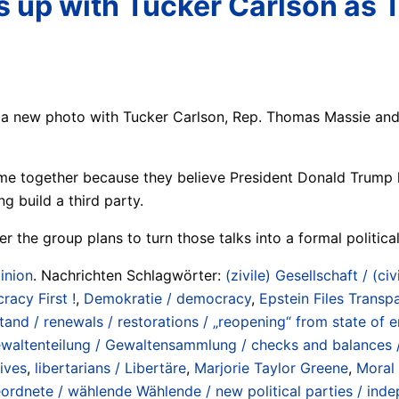
up with Tucker Carlson as Tru
d a new photo with Tucker Carlson, Rep. Thomas Massie an
me together because they believe President Donald Trump 
g build a third party.
r the group plans to turn those talks into a formal politic
inion
. Nachrichten Schlagwörter:
(zivile) Gesellschaft / (civ
acy First !
,
Demokratie / democracy
,
Epstein Files Transp
d / renewals / restorations / „reopening“ from state of e
waltenteilung / Gewaltensammlung / checks and balances 
ives
,
libertarians / Libertäre
,
Marjorie Taylor Greene
,
Moral 
rdnete / wählende Wählende / new political parties / inde