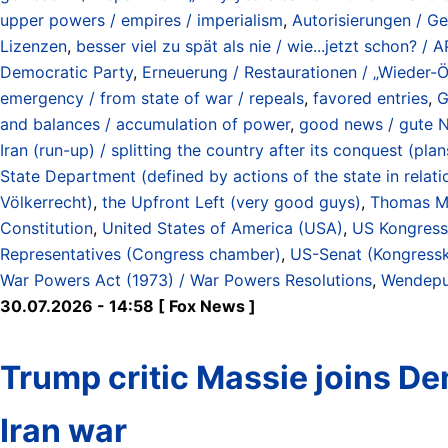
upper powers / empires / imperialism
,
Autorisierungen / G
Lizenzen
,
besser viel zu spät als nie / wie...jetzt schon? 
Democratic Party
,
Erneuerung / Restaurationen / „Wieder-Ö
emergency / from state of war / repeals
,
favored entries
,
G
and balances / accumulation of power
,
good news / gute N
Iran (run-up) / splitting the country after its conquest (p
State Department (defined by actions of the state in relat
Völkerrecht)
,
the Upfront Left (very good guys)
,
Thomas M
Constitution
,
United States of America (USA)
,
US Kongress 
Representatives (Congress chamber)
,
US-Senat (Kongress
War Powers Act (1973) / War Powers Resolutions
,
Wendepun
30.07.2026 - 14:58 [ Fox News ]
Trump critic Massie joins D
Iran war