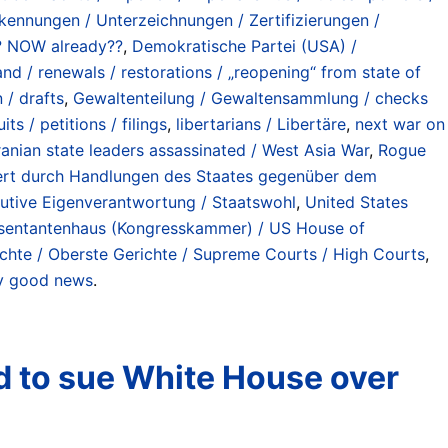
ennungen / Unterzeichnungen / Zertifizierungen /
at? NOW already??
,
Demokratische Partei (USA) /
 / renewals / restorations / „reopening“ from state of
 / drafts
,
Gewaltenteilung / Gewaltensammlung / checks
ts / petitions / filings
,
libertarians / Libertäre
,
next war on
Iranian state leaders assassinated / West Asia War
,
Rogue
iniert durch Handlungen des Staates gegenüber dem
ekutive Eigenverantwortung / Staatswohl
,
United States
sentantenhaus (Kongresskammer) / US House of
chte / Oberste Gerichte / Supreme Courts / High Courts
,
lly good news
.
d to sue White House over