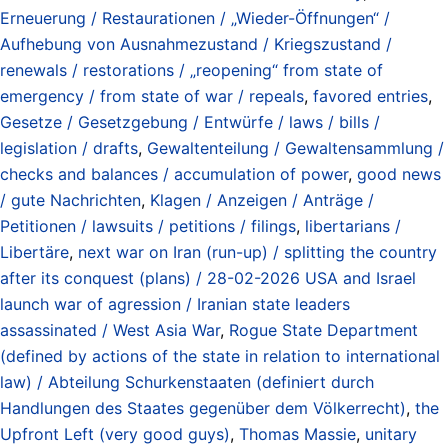
Erneuerung / Restaurationen / „Wieder-Öffnungen“ /
Aufhebung von Ausnahmezustand / Kriegszustand /
renewals / restorations / „reopening“ from state of
emergency / from state of war / repeals
,
favored entries
,
Gesetze / Gesetzgebung / Entwürfe / laws / bills /
legislation / drafts
,
Gewaltenteilung / Gewaltensammlung /
checks and balances / accumulation of power
,
good news
/ gute Nachrichten
,
Klagen / Anzeigen / Anträge /
Petitionen / lawsuits / petitions / filings
,
libertarians /
Libertäre
,
next war on Iran (run-up) / splitting the country
after its conquest (plans) / 28-02-2026 USA and Israel
launch war of agression / Iranian state leaders
assassinated / West Asia War
,
Rogue State Department
(defined by actions of the state in relation to international
law) / Abteilung Schurkenstaaten (definiert durch
Handlungen des Staates gegenüber dem Völkerrecht)
,
the
Upfront Left (very good guys)
,
Thomas Massie
,
unitary