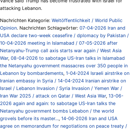
Vance said Trump has become frustrated with Israel for
attacking Lebanon.
Nachrichten Kategorie:
Weltöffentlichkeit / World Public
Opinion
. Nachrichten Schlagwörter:
07-04-2026 Iran and
USA declare two-week ceasefire / dplomacy by Pakistan /
10-04-2026 meeting in Islamabad / 07-05-2026 after
Netanyahu-Trump call axis starts war again / West Asia
War
,
08-04-2026 to sabotage US-Iran talks in Islamabad
the Netanyahu government massacres over 350 people in
Lebanon by bombardements
,
1-04-2024 Israeli airstrike on
Iranian embassy in Syria / 14-04-2024 Iranian airstrike on
Israel / Lebanon Invasion / Syria Invasion / Yemen War /
Iran War 2025 / attack on Qatar / West Asia War
,
13-06-
2026 again and again: to sabotage US-Iran talks the
Netanyahu government bombs Lebabon / the world
grovels before its master...
,
14-06-2026 Iran and USA
agree on memorandum for negotiations on peace treaty /