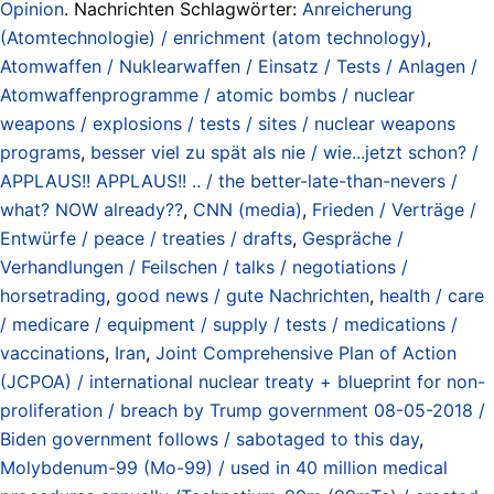
Opinion
. Nachrichten Schlagwörter:
Anreicherung
(Atomtechnologie) / enrichment (atom technology)
,
Atomwaffen / Nuklearwaffen / Einsatz / Tests / Anlagen /
Atomwaffenprogramme / atomic bombs / nuclear
weapons / explosions / tests / sites / nuclear weapons
programs
,
besser viel zu spät als nie / wie...jetzt schon? /
APPLAUS!! APPLAUS!! .. / the better-late-than-nevers /
what? NOW already??
,
CNN (media)
,
Frieden / Verträge /
Entwürfe / peace / treaties / drafts
,
Gespräche /
Verhandlungen / Feilschen / talks / negotiations /
horsetrading
,
good news / gute Nachrichten
,
health / care
/ medicare / equipment / supply / tests / medications /
vaccinations
,
Iran
,
Joint Comprehensive Plan of Action
(JCPOA) / international nuclear treaty + blueprint for non-
proliferation / breach by Trump government 08-05-2018 /
Biden government follows / sabotaged to this day
,
Molybdenum-99 (Mo-99) / used in 40 million medical