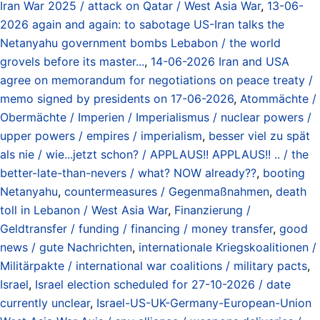
Iran War 2025 / attack on Qatar / West Asia War
,
13-06-
2026 again and again: to sabotage US-Iran talks the
Netanyahu government bombs Lebabon / the world
grovels before its master...
,
14-06-2026 Iran and USA
agree on memorandum for negotiations on peace treaty /
memo signed by presidents on 17-06-2026
,
Atommächte /
Obermächte / Imperien / Imperialismus / nuclear powers /
upper powers / empires / imperialism
,
besser viel zu spät
als nie / wie...jetzt schon? / APPLAUS!! APPLAUS!! .. / the
better-late-than-nevers / what? NOW already??
,
booting
Netanyahu
,
countermeasures / Gegenmaßnahmen
,
death
toll in Lebanon / West Asia War
,
Finanzierung /
Geldtransfer / funding / financing / money transfer
,
good
news / gute Nachrichten
,
internationale Kriegskoalitionen /
Militärpakte / international war coalitions / military pacts
,
Israel
,
Israel election scheduled for 27-10-2026 / date
currently unclear
,
Israel-US-UK-Germany-European-Union