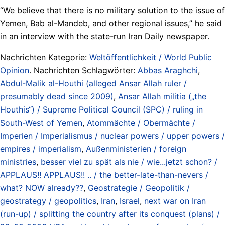
“We believe that there is no military solution to the issue of
Yemen, Bab al-Mandeb, and other regional issues,” he said
in an interview with the state-run Iran Daily newspaper.
Nachrichten Kategorie:
Weltöffentlichkeit / World Public
Opinion
. Nachrichten Schlagwörter:
Abbas Araghchi
,
Abdul-Malik al-Houthi (alleged Ansar Allah ruler /
presumably dead since 2009)
,
Ansar Allah militia („the
Houthis“) / Supreme Political Council (SPC) / ruling in
South-West of Yemen
,
Atommächte / Obermächte /
Imperien / Imperialismus / nuclear powers / upper powers /
empires / imperialism
,
Außenministerien / foreign
ministries
,
besser viel zu spät als nie / wie...jetzt schon? /
APPLAUS!! APPLAUS!! .. / the better-late-than-nevers /
what? NOW already??
,
Geostrategie / Geopolitik /
geostrategy / geopolitics
,
Iran
,
Israel
,
next war on Iran
(run-up) / splitting the country after its conquest (plans) /