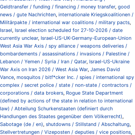
Geldtransfer / funding / financing / money transfer
,
good
news / gute Nachrichten
,
internationale Kriegskoalitionen /
Militärpakte / international war coalitions / military pacts
,
Israel
,
Israel election scheduled for 27-10-2026 / date
currently unclear
,
Israel-US-UK-Germany-European-Union
West Asia War Axis / spy alliance / weapons deliveries /
bombardements / assassinations / invasions / Palestine /
Lebanon / Yemen / Syria / Iran / Qatar
,
Israel-US-Ukraine
War Axis on Iran 2026 / West Asia War
,
James David
Vance
,
mosquitos / bitf*cker Inc. / spies / international spy
complex / secret police / state / non-state / contractors /
corporations / data brokers
,
Rogue State Department
(defined by actions of the state in relation to international
law) / Abteilung Schurkenstaaten (definiert durch
Handlungen des Staates gegenüber dem Völkerrecht)
,
Sabotage (de / en)
,
shutdowns / Stillstand / Abschaltung
,
Stellvertretungen / Vizeposten / deputies / vice positions
,