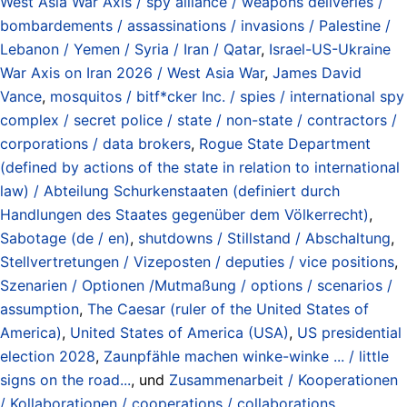
West Asia War Axis / spy alliance / weapons deliveries /
bombardements / assassinations / invasions / Palestine /
Lebanon / Yemen / Syria / Iran / Qatar
,
Israel-US-Ukraine
War Axis on Iran 2026 / West Asia War
,
James David
Vance
,
mosquitos / bitf*cker Inc. / spies / international spy
complex / secret police / state / non-state / contractors /
corporations / data brokers
,
Rogue State Department
(defined by actions of the state in relation to international
law) / Abteilung Schurkenstaaten (definiert durch
Handlungen des Staates gegenüber dem Völkerrecht)
,
Sabotage (de / en)
,
shutdowns / Stillstand / Abschaltung
,
Stellvertretungen / Vizeposten / deputies / vice positions
,
Szenarien / Optionen /Mutmaßung / options / scenarios /
assumption
,
The Caesar (ruler of the United States of
America)
,
United States of America (USA)
,
US presidential
election 2028
,
Zaunpfähle machen winke-winke ... / little
signs on the road...
, und
Zusammenarbeit / Kooperationen
/ Kollaborationen / cooperations / collaborations
.