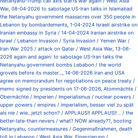
Netanyahu-Trump call axis starts war again / West Asia
War
,
08-04-2026 to sabotage US-Iran talks in Islamabad
the Netanyahu government massacres over 350 people in
Lebanon by bombardements
,
1-04-2024 Israeli airstrike on
Iranian embassy in Syria / 14-04-2024 Iranian airstrike on
Israel / Lebanon Invasion / Syria Invasion / Yemen War /
Iran War 2025 / attack on Qatar / West Asia War
,
13-06-
2026 again and again: to sabotage US-Iran talks the
Netanyahu government bombs Lebabon / the world
grovels before its master...
,
14-06-2026 Iran and USA
agree on memorandum for negotiations on peace treaty /
memo signed by presidents on 17-06-2026
,
Atommächte /
Obermächte / Imperien / Imperialismus / nuclear powers /
upper powers / empires / imperialism
,
besser viel zu spät
als nie / wie...jetzt schon? / APPLAUS!! APPLAUS!! .. / the
better-late-than-nevers / what? NOW already??
,
booting
Netanyahu
,
countermeasures / Gegenmaßnahmen
,
death
toll in Lebanon / West Asia War
,
Finanzierung /