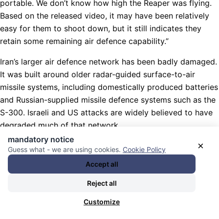
portable. We don’t know how high the Reaper was flying.
Based on the released video, it may have been relatively
easy for them to shoot down, but it still indicates they
retain some remaining air defence capability.”
Iran’s larger air defence network has been badly damaged.
It was built around older radar-guided surface-to-air
missile systems, including domestically produced batteries
and Russian-supplied missile defence systems such as the
S-300. Israeli and US attacks are widely believed to have
degraded much of that network.
mandatory notice
×
Nachrichten Kategorie:
Weltöffentlichkeit / World Public
Guess what - we are using cookies.
Cookie Policy
Opinion
. Nachrichten Schlagwörter:
Abschüsse
Accept all
(Luftfahrzeuge / Raketen / Orbit / Weltraumobjekte) /
Reject all
shotdowns (aircrafts / missiles / orbit / space objects)
,
Al
Jazeera (media)
,
Analyse / Überblick / Kommentare /
Customize
Essays / analysis / overview / commentary
,
besser viel zu