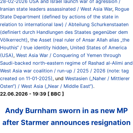
28-02-2026 USA and Israel launch war of agression /
Iranian state leaders assassinated / West Asia War
,
Rogue
State Department (defined by actions of the state in
relation to international law) / Abteilung Schurkenstaaten
(definiert durch Handlungen des Staates gegenüber dem
Völkerrecht)
,
the Asset (real ruler of Ansar Allah alias „the
Houthis“ / true identity hidden
,
United States of America
(USA)
,
West Asia War / Conquering of Yemen through
Saudi-backed north-eastern regime of Rashad al-Alimi and
West Asia war coalition / run-up / 2025 / 2026 (note: tag
created on 11-01-2025)
, und
Westasien („Naher / Mittlerer
Osten“) / West Asia („Near / Middle East“)
.
22.06.2026 - 19:39 [ BBC ]
Andy Burnham sworn in as new MP
after Starmer announces resignation