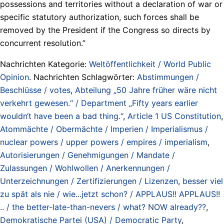
possessions and territories without a declaration of war or
specific statutory authorization, such forces shall be
removed by the President if the Congress so directs by
concurrent resolution.”
Nachrichten Kategorie:
Weltöffentlichkeit / World Public
Opinion
. Nachrichten Schlagwörter:
Abstimmungen /
Beschlüsse / votes
,
Abteilung „50 Jahre früher wäre nicht
verkehrt gewesen.“ / Department „Fifty years earlier
wouldn‘t have been a bad thing.“
,
Article 1 US Constitution
,
Atommächte / Obermächte / Imperien / Imperialismus /
nuclear powers / upper powers / empires / imperialism
,
Autorisierungen / Genehmigungen / Mandate /
Zulassungen / Wohlwollen / Anerkennungen /
Unterzeichnungen / Zertifizierungen / Lizenzen
,
besser viel
zu spät als nie / wie...jetzt schon? / APPLAUS!! APPLAUS!!
.. / the better-late-than-nevers / what? NOW already??
,
Demokratische Partei (USA) / Democratic Party
,