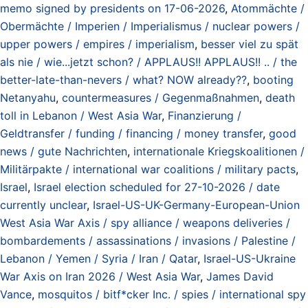
memo signed by presidents on 17-06-2026
,
Atommächte /
Obermächte / Imperien / Imperialismus / nuclear powers /
upper powers / empires / imperialism
,
besser viel zu spät
als nie / wie...jetzt schon? / APPLAUS!! APPLAUS!! .. / the
better-late-than-nevers / what? NOW already??
,
booting
Netanyahu
,
countermeasures / Gegenmaßnahmen
,
death
toll in Lebanon / West Asia War
,
Finanzierung /
Geldtransfer / funding / financing / money transfer
,
good
news / gute Nachrichten
,
internationale Kriegskoalitionen /
Militärpakte / international war coalitions / military pacts
,
Israel
,
Israel election scheduled for 27-10-2026 / date
currently unclear
,
Israel-US-UK-Germany-European-Union
West Asia War Axis / spy alliance / weapons deliveries /
bombardements / assassinations / invasions / Palestine /
Lebanon / Yemen / Syria / Iran / Qatar
,
Israel-US-Ukraine
War Axis on Iran 2026 / West Asia War
,
James David
Vance
,
mosquitos / bitf*cker Inc. / spies / international spy