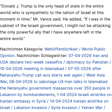
“Donald J. Trump is the only head of state in the entire
world who is sympathetic to the nation of Israel at this
moment in time,” Mr. Vance said. He added, “If I was in the
cabinet of the Israeli government, I might not be attacking
the only powerful ally that I have anywhere left in the
entire world.”
Nachrichten Kategorie:
Weltöffentlichkeit / World Public
Opinion
. Nachrichten Schlagwörter:
07-04-2026 Iran and
USA declare two-week ceasefire / dplomacy by Pakistan /
10-04-2026 meeting in Islamabad / 07-05-2026 after
Netanyahu-Trump call axis starts war again / West Asia
War
,
08-04-2026 to sabotage US-Iran talks in Islamabad
the Netanyahu government massacres over 350 people in
Lebanon by bombardements
,
1-04-2024 Israeli airstrike on
Iranian embassy in Syria / 14-04-2024 Iranian airstrike on
Israel / Lebanon Invasion / Syria Invasion / Yemen War /