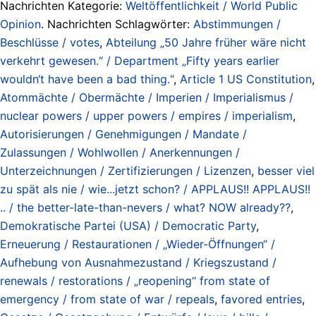
Nachrichten Kategorie:
Weltöffentlichkeit / World Public
Opinion
. Nachrichten Schlagwörter:
Abstimmungen /
Beschlüsse / votes
,
Abteilung „50 Jahre früher wäre nicht
verkehrt gewesen.“ / Department „Fifty years earlier
wouldn‘t have been a bad thing.“
,
Article 1 US Constitution
,
Atommächte / Obermächte / Imperien / Imperialismus /
nuclear powers / upper powers / empires / imperialism
,
Autorisierungen / Genehmigungen / Mandate /
Zulassungen / Wohlwollen / Anerkennungen /
Unterzeichnungen / Zertifizierungen / Lizenzen
,
besser viel
zu spät als nie / wie...jetzt schon? / APPLAUS!! APPLAUS!!
.. / the better-late-than-nevers / what? NOW already??
,
Demokratische Partei (USA) / Democratic Party
,
Erneuerung / Restaurationen / „Wieder-Öffnungen“ /
Aufhebung von Ausnahmezustand / Kriegszustand /
renewals / restorations / „reopening“ from state of
emergency / from state of war / repeals
,
favored entries
,