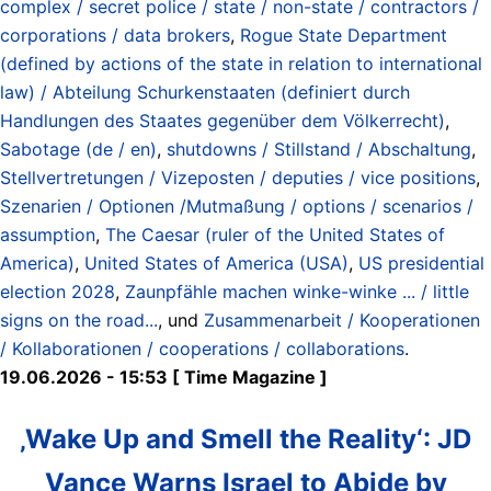
complex / secret police / state / non-state / contractors /
corporations / data brokers
,
Rogue State Department
(defined by actions of the state in relation to international
law) / Abteilung Schurkenstaaten (definiert durch
Handlungen des Staates gegenüber dem Völkerrecht)
,
Sabotage (de / en)
,
shutdowns / Stillstand / Abschaltung
,
Stellvertretungen / Vizeposten / deputies / vice positions
,
Szenarien / Optionen /Mutmaßung / options / scenarios /
assumption
,
The Caesar (ruler of the United States of
America)
,
United States of America (USA)
,
US presidential
election 2028
,
Zaunpfähle machen winke-winke ... / little
signs on the road...
, und
Zusammenarbeit / Kooperationen
/ Kollaborationen / cooperations / collaborations
.
19.06.2026 - 15:53 [ Time Magazine ]
‚Wake Up and Smell the Reality‘: JD
Vance Warns Israel to Abide by