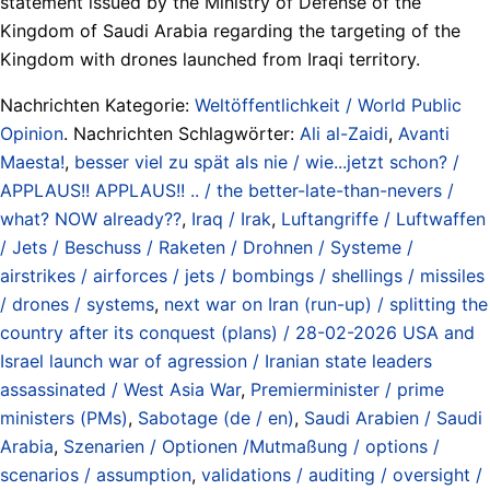
statement issued by the Ministry of Defense of the
Kingdom of Saudi Arabia regarding the targeting of the
Kingdom with drones launched from Iraqi territory.
Nachrichten Kategorie:
Weltöffentlichkeit / World Public
Opinion
. Nachrichten Schlagwörter:
Ali al-Zaidi
,
Avanti
Maesta!
,
besser viel zu spät als nie / wie...jetzt schon? /
APPLAUS!! APPLAUS!! .. / the better-late-than-nevers /
what? NOW already??
,
Iraq / Irak
,
Luftangriffe / Luftwaffen
/ Jets / Beschuss / Raketen / Drohnen / Systeme /
airstrikes / airforces / jets / bombings / shellings / missiles
/ drones / systems
,
next war on Iran (run-up) / splitting the
country after its conquest (plans) / 28-02-2026 USA and
Israel launch war of agression / Iranian state leaders
assassinated / West Asia War
,
Premierminister / prime
ministers (PMs)
,
Sabotage (de / en)
,
Saudi Arabien / Saudi
Arabia
,
Szenarien / Optionen /Mutmaßung / options /
scenarios / assumption
,
validations / auditing / oversight /