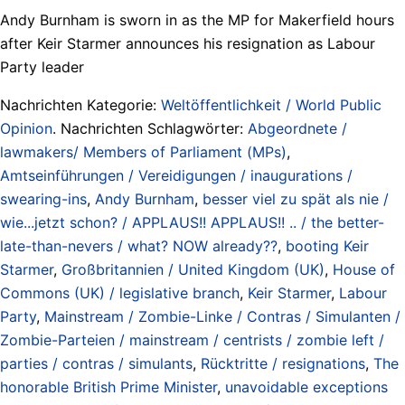
Andy Burnham is sworn in as the MP for Makerfield hours
after Keir Starmer announces his resignation as Labour
Party leader
Nachrichten Kategorie:
Weltöffentlichkeit / World Public
Opinion
. Nachrichten Schlagwörter:
Abgeordnete /
lawmakers/ Members of Parliament (MPs)
,
Amtseinführungen / Vereidigungen / inaugurations /
swearing-ins
,
Andy Burnham
,
besser viel zu spät als nie /
wie...jetzt schon? / APPLAUS!! APPLAUS!! .. / the better-
late-than-nevers / what? NOW already??
,
booting Keir
Starmer
,
Großbritannien / United Kingdom (UK)
,
House of
Commons (UK) / legislative branch
,
Keir Starmer
,
Labour
Party
,
Mainstream / Zombie-Linke / Contras / Simulanten /
Zombie-Parteien / mainstream / centrists / zombie left /
parties / contras / simulants
,
Rücktritte / resignations
,
The
honorable British Prime Minister
,
unavoidable exceptions