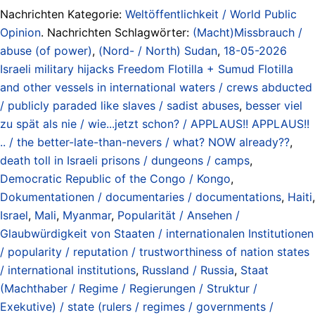
Nachrichten Kategorie:
Weltöffentlichkeit / World Public
Opinion
. Nachrichten Schlagwörter:
(Macht)Missbrauch /
abuse (of power)
,
(Nord- / North) Sudan
,
18-05-2026
Israeli military hijacks Freedom Flotilla + Sumud Flotilla
and other vessels in international waters / crews abducted
/ publicly paraded like slaves / sadist abuses
,
besser viel
zu spät als nie / wie...jetzt schon? / APPLAUS!! APPLAUS!!
.. / the better-late-than-nevers / what? NOW already??
,
death toll in Israeli prisons / dungeons / camps
,
Democratic Republic of the Congo / Kongo
,
Dokumentationen / documentaries / documentations
,
Haiti
,
Israel
,
Mali
,
Myanmar
,
Popularität / Ansehen /
Glaubwürdigkeit von Staaten / internationalen Institutionen
/ popularity / reputation / trustworthiness of nation states
/ international institutions
,
Russland / Russia
,
Staat
(Machthaber / Regime / Regierungen / Struktur /
Exekutive) / state (rulers / regimes / governments /