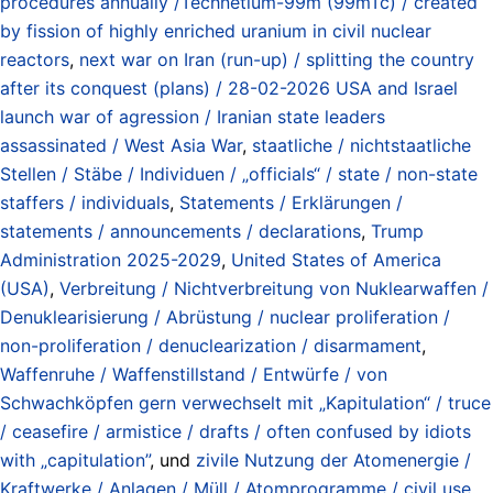
procedures annually /Technetium-99m (99mTc) / created
by fission of highly enriched uranium in civil nuclear
reactors
,
next war on Iran (run-up) / splitting the country
after its conquest (plans) / 28-02-2026 USA and Israel
launch war of agression / Iranian state leaders
assassinated / West Asia War
,
staatliche / nichtstaatliche
Stellen / Stäbe / Individuen / „officials“ / state / non-state
staffers / individuals
,
Statements / Erklärungen /
statements / announcements / declarations
,
Trump
Administration 2025-2029
,
United States of America
(USA)
,
Verbreitung / Nichtverbreitung von Nuklearwaffen /
Denuklearisierung / Abrüstung / nuclear proliferation /
non-proliferation / denuclearization / disarmament
,
Waffenruhe / Waffenstillstand / Entwürfe / von
Schwachköpfen gern verwechselt mit „Kapitulation“ / truce
/ ceasefire / armistice / drafts / often confused by idiots
with „capitulation”
, und
zivile Nutzung der Atomenergie /
Kraftwerke / Anlagen / Müll / Atomprogramme / civil use