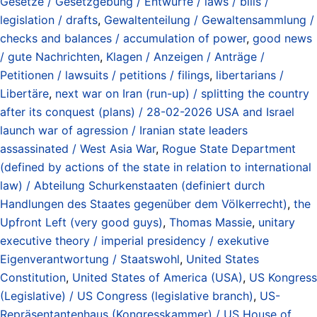
Gesetze / Gesetzgebung / Entwürfe / laws / bills /
legislation / drafts
,
Gewaltenteilung / Gewaltensammlung /
checks and balances / accumulation of power
,
good news
/ gute Nachrichten
,
Klagen / Anzeigen / Anträge /
Petitionen / lawsuits / petitions / filings
,
libertarians /
Libertäre
,
next war on Iran (run-up) / splitting the country
after its conquest (plans) / 28-02-2026 USA and Israel
launch war of agression / Iranian state leaders
assassinated / West Asia War
,
Rogue State Department
(defined by actions of the state in relation to international
law) / Abteilung Schurkenstaaten (definiert durch
Handlungen des Staates gegenüber dem Völkerrecht)
,
the
Upfront Left (very good guys)
,
Thomas Massie
,
unitary
executive theory / imperial presidency / exekutive
Eigenverantwortung / Staatswohl
,
United States
Constitution
,
United States of America (USA)
,
US Kongress
(Legislative) / US Congress (legislative branch)
,
US-
Repräsentantenhaus (Kongresskammer) / US House of