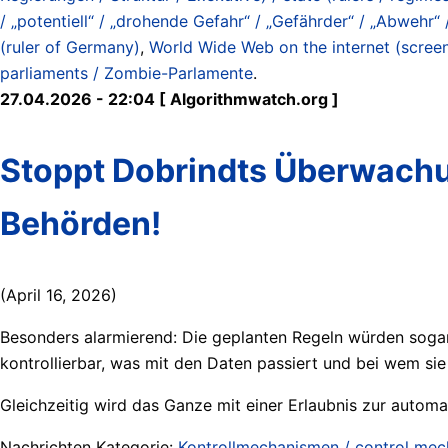
/ „potentiell“ / „drohende Gefahr“ / „Gefährder“ / „Abwehr“ /
(ruler of Germany)
,
World Wide Web on the internet (screen
parliaments / Zombie-Parlamente
.
27.04.2026 - 22:04 [ Algorithmwatch.org ]
Stoppt Dobrindts Überwachung
Behörden!
(April 16, 2026)
Besonders alarmierend: Die geplanten Regeln würden sogar
kontrollierbar, was mit den Daten passiert und bei wem sie 
Gleichzeitig wird das Ganze mit einer Erlaubnis zur automa
Nachrichten Kategorie:
Kontrollmechanismen / control me