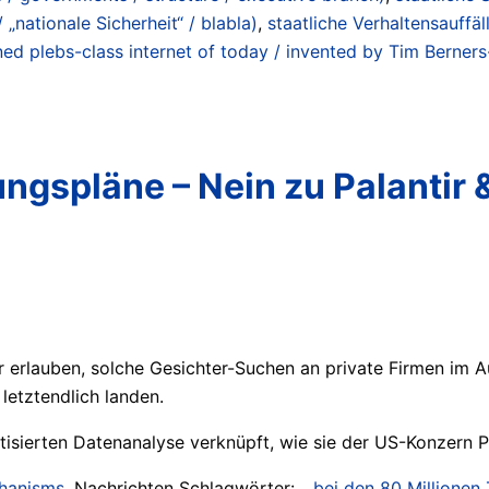
 „nationale Sicherheit“ / blabla)
,
staatliche Verhaltensauffä
ed plebs-class internet of today / invented by Tim Berners
spläne – Nein zu Palantir & 
 erlauben, solche Gesichter-Suchen an private Firmen im A
letztendlich landen.
tisierten Datenanalyse verknüpft, wie sie der US-Konzern Pa
chanisms
. Nachrichten Schlagwörter:
...bei den 80 Millione