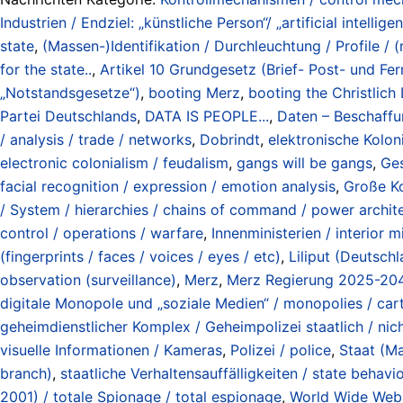
Industrien / Endziel: „künstliche Person“/ „artificial intellige
state
,
(Massen-)Identifikation / Durchleuchtung / Profile / (
for the state..
,
Artikel 10 Grundgesetz (Brief- Post- und F
„Notstandsgesetze“)
,
booting Merz
,
booting the Christlic
Partei Deutschlands
,
DATA IS PEOPLE...
,
Daten – Beschaffun
/ analysis / trade / networks
,
Dobrindt
,
elektronische Kolon
electronic colonialism / feudalism
,
gangs will be gangs
,
Ges
facial recognition / expression / emotion analysis
,
Große Ko
/ System / hierarchies / chains of command / power archit
control / operations / warfare
,
Innenministerien / interior mi
(fingerprints / faces / voices / eyes / etc)
,
Liliput (Deutsch
observation (surveillance)
,
Merz
,
Merz Regierung 2025-204
digitale Monopole und „soziale Medien“ / monopolies / carte
geheimdienstlicher Komplex / Geheimpolizei staatlich / nich
visuelle Informationen / Kameras
,
Polizei / police
,
Staat (Ma
branch)
,
staatliche Verhaltensauffälligkeiten / state behav
2001) / totale Spionage / total espionage
,
World Wide Web o