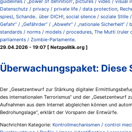
guidelines / „power of definition“
,
pictures / video / visual
Datenschutz / privacy / private life / data protection
,
Reche
spies)
,
Schande.. über DICH!
,
social silence / soziale Stille
Gefahr“ / „Gefährder“ / „Abwehr“ / „nationale Sicherheit“ / b
standards / norms / models / procedures
,
The Mutti (ruler
parliaments / Zombie-Parlamente
.
29.04.2026 - 19:07 [ Netzpolitik.org ]
Überwachungspaket: Diese Si
Der „Gesetzentwurf zur Stärkung digitaler Ermittlungsbefug
des internationalen Terrorismus“ und der „Gesetzentwurf z
Aufnahmen aus dem Internet abgleichen können und automa
Bedrohungslage“, erklärt der Vorspann der Entwürfe.
Nachrichten Kategorie:
Kontrollmechanismen / control me