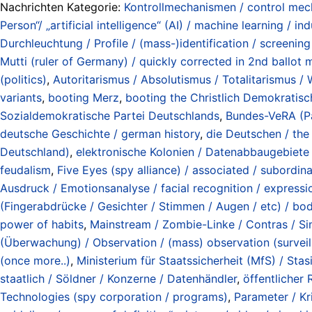
Nachrichten Kategorie:
Kontrollmechanismen / control me
Person“/ „artificial intelligence“ (AI) / machine learning / ind
Durchleuchtung / Profile / (mass-)identification / screening 
Mutti (ruler of Germany) / quickly corrected in 2nd ballot 
(politics)
,
Autoritarismus / Absolutismus / Totalitarismus / Wi
variants
,
booting Merz
,
booting the Christlich Demokratis
Sozialdemokratische Partei Deutschlands
,
Bundes-VeRA (Pa
deutsche Geschichte / german history
,
die Deutschen / the
Deutschland)
,
elektronische Kolonien / Datenabbaugebiete /
feudalism
,
Five Eyes (spy alliance) / associated / subordin
Ausdruck / Emotionsanalyse / facial recognition / expressi
(Fingerabdrücke / Gesichter / Stimmen / Augen / etc) / body
power of habits
,
Mainstream / Zombie-Linke / Contras / Sim
(Überwachung) / Observation / (mass) observation (surveil
(once more..)
,
Ministerium für Staatssicherheit (MfS) / Stas
staatlich / Söldner / Konzerne / Datenhändler
,
öffentlicher
Technologies (spy corporation / programs)
,
Parameter / Kri