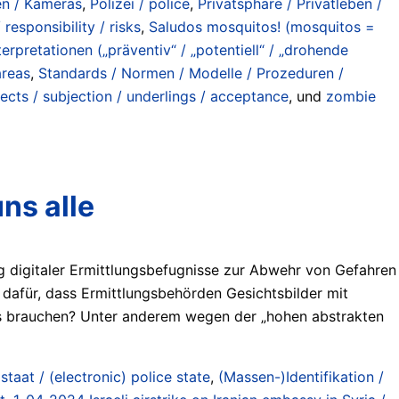
nen / Kameras
,
Polizei / police
,
Privatsphäre / Privatleben /
responsibility / risks
,
Saludos mosquitos! (mosquitos =
rpretationen („präventiv“ / „potentiell“ / „drohende
areas
,
Standards / Normen / Modelle / Prozeduren /
cts / subjection / underlings / acceptance
, und
zombie
ns alle
ng digitaler Ermittlungsbefugnisse zur Abwehr von Gefahren
dafür, dass Ermittlungsbehörden Gesichtsbilder mit
s brauchen? Unter anderem wegen der „hohen abstrakten
staat / (electronic) police state
,
(Massen-)Identifikation /