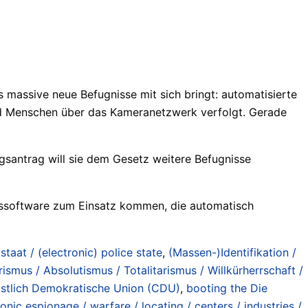
 massive neue Befugnisse mit sich bringt: automatisierte
und Menschen über das Kameranetzwerk verfolgt. Gerade
ngsantrag will sie dem Gesetz weitere Befugnisse
ngssoftware zum Einsatz kommen, die automatisch
staat / (electronic) police state
,
(Massen-)Identifikation /
rismus / Absolutismus / Totalitarismus / Willkürherrschaft /
istlich Demokratische Union (CDU)
,
booting the Die
nic espionage / warfare / locating / centers / industries /