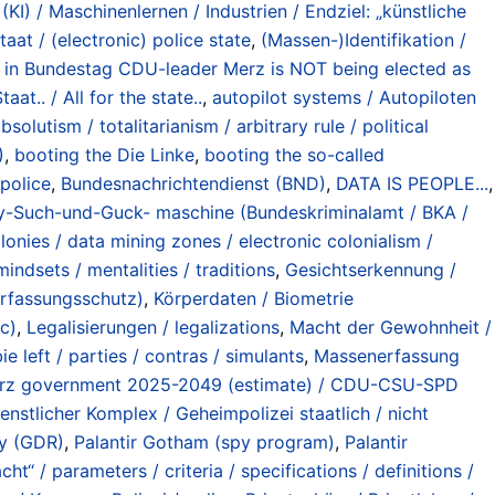
 (KI) / Maschinenlernen / Industrien / Endziel: „künstliche
taat / (electronic) police state
,
(Massen-)Identifikation /
in Bundestag CDU-leader Merz is NOT being elected as
taat.. / All for the state..
,
autopilot systems / Autopiloten
olutism / totalitarianism / arbitrary rule / political
)
,
booting the Die Linke
,
booting the so-called
police
,
Bundesnachrichtendienst (BND)
,
DATA IS PEOPLE...
,
y-Such-und-Guck- maschine (Bundeskriminalamt / BKA /
onies / data mining zones / electronic colonialism /
indsets / mentalities / traditions
,
Gesichtserkennung /
erfassungsschutz)
,
Körperdaten / Biometrie
tc)
,
Legalisierungen / legalizations
,
Macht der Gewohnheit /
 left / parties / contras / simulants
,
Massenerfassung
erz government 2025-2049 (estimate) / CDU-CSU-SPD
ienstlicher Komplex / Geheimpolizei staatlich / nicht
y (GDR)
,
Palantir Gotham (spy program)
,
Palantir
ht“ / parameters / criteria / specifications / definitions /