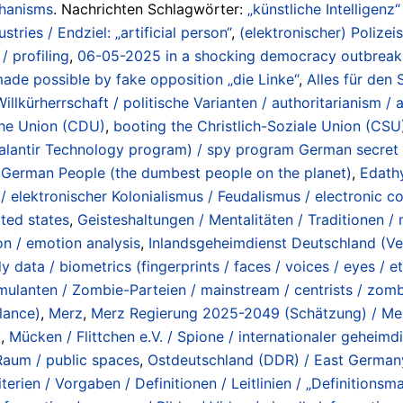
chanisms
. Nachrichten Schlagwörter:
„künstliche Intelligenz“
ustries / Endziel: „artificial person“
,
(elektronischer) Polizeis
/ profiling
,
06-05-2025 in a shocking democracy outbreak 
made possible by fake opposition „die Linke“
,
Alles für den S
llkürherrschaft / politische Varianten / authoritarianism / abs
che Union (CDU)
,
booting the Christlich-Soziale Union (CSU
lantir Technology program) / spy program German secret 
 German People (the dumbest people on the planet)
,
Edath
 elektronischer Kolonialismus / Feudalismus / electronic col
ated states
,
Geisteshaltungen / Mentalitäten / Traditionen / m
on / emotion analysis
,
Inlandsgeheimdienst Deutschland (V
 data / biometrics (fingerprints / faces / voices / eyes / e
ulanten / Zombie-Parteien / mainstream / centrists / zombie
lance)
,
Merz
,
Merz Regierung 2025-2049 (Schätzung) / M
i
,
Mücken / Flittchen e.V. / Spione / internationaler geheimd
 Raum / public spaces
,
Ostdeutschland (DDR) / East German
terien / Vorgaben / Definitionen / Leitlinien / „Definitionsmac