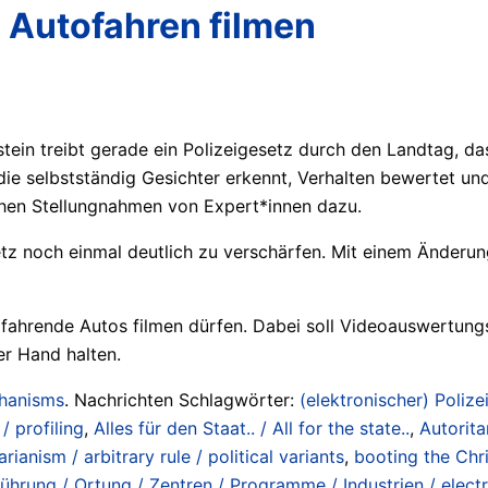
 Autofahren filmen
ein treibt gerade ein Polizeigesetz durch den Landtag, das
die selbstständig Gesichter erkennt, Verhalten bewertet 
ichen Stellungnahmen von Expert*innen dazu.
setz noch einmal deutlich zu verschärfen. Mit einem Änderu
in fahrende Autos filmen dürfen. Dabei soll Videoauswertu
er Hand halten.
chanisms
. Nachrichten Schlagwörter:
(elektronischer) Polizei
/ profiling
,
Alles für den Staat.. / All for the state..
,
Autorita
rianism / arbitrary rule / political variants
,
booting the Chr
ührung / Ortung / Zentren / Programme / Industrien / electro