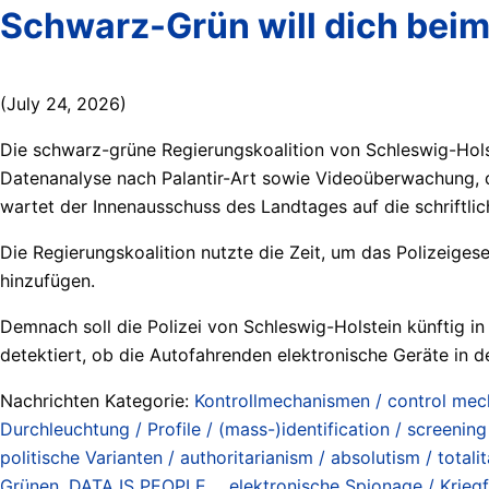
Schwarz-Grün will dich beim
(July 24, 2026)
Die schwarz-grüne Regierungskoalition von Schleswig-Holst
Datenanalyse nach Palantir-Art sowie Videoüberwachung, 
wartet der Innenausschuss des Landtages auf die schriftl
Die Regierungskoalition nutzte die Zeit, um das Polizeige
hinzufügen.
Demnach soll die Polizei von Schleswig-Holstein künftig 
detektiert, ob die Autofahrenden elektronische Geräte in d
Nachrichten Kategorie:
Kontrollmechanismen / control me
Durchleuchtung / Profile / (mass-)identification / screening 
politische Varianten / authoritarianism / absolutism / totalita
Grünen
,
DATA IS PEOPLE...
,
elektronische Spionage / Kriegf