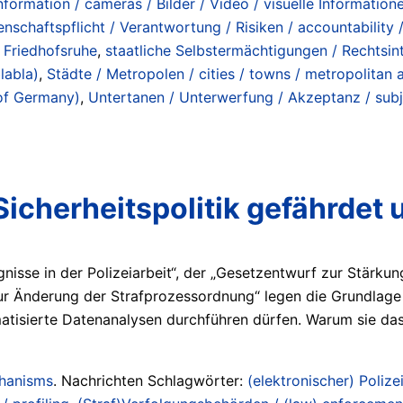
 information / cameras / Bilder / Video / visuelle Informatio
nschaftspflicht / Verantwortung / Risiken / accountability / 
 / Friedhofsruhe
,
staatliche Selbstermächtigungen / Rechtsinte
labla)
,
Städte / Metropolen / cities / towns / metropolitan 
 of Germany)
,
Untertanen / Unterwerfung / Akzeptanz / subje
cherheitspolitik gefährdet u
nisse in der Polizeiarbeit“, der „Gesetzentwurf zur Stärku
ur Änderung der Strafprozessordnung“ legen die Grundlage 
tisierte Datenanalysen durchführen dürfen. Warum sie da
chanisms
. Nachrichten Schlagwörter:
(elektronischer) Polizei