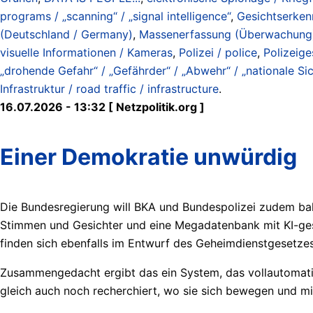
programs / „scanning“ / „signal intelligence“
,
Gesichtserkenn
(Deutschland / Germany)
,
Massenerfassung (Überwachung) /
visuelle Informationen / Kameras
,
Polizei / police
,
Polizeige
„drohende Gefahr“ / „Gefährder“ / „Abwehr“ / „nationale Sich
Infrastruktur / road traffic / infrastructure
.
16.07.2026 - 13:32 [ Netzpolitik.org ]
Einer Demokratie unwürdig
Die Bundesregierung will BKA und Bundespolizei zudem ba
Stimmen und Gesichter und eine Megadatenbank mit KI-gest
finden sich ebenfalls im Entwurf des Geheimdienstgesetzes
Zusammengedacht ergibt das ein System, das vollautomatisie
gleich auch noch recherchiert, wo sie sich bewegen und mi