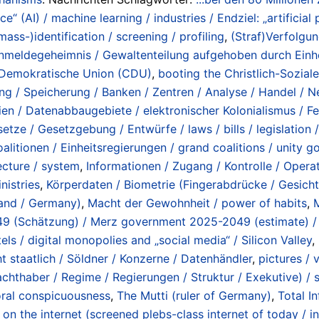
nce“ (AI) / machine learning / industries / Endziel: „artificial
mass-)identification / screening / profiling
,
(Straf)Verfolgu
ernmeldegeheimnis / Gewaltenteilung aufgehoben durch Einh
h Demokratische Union (CDU)
,
booting the Christlich-Sozial
g / Speicherung / Banken / Zentren / Analyse / Handel / N
ien / Datenabbaugebiete / elektronischer Kolonialismus / Fe
etze / Gesetzgebung / Entwürfe / laws / bills / legislation /
alitionen / Einheitsregierungen / grand coalitions / unity 
ecture / system
,
Informationen / Zugang / Kontrolle / Operat
nistries
,
Körperdaten / Biometrie (Fingerabdrücke / Gesicht
land / Germany)
,
Macht der Gewohnheit / power of habits
,
9 (Schätzung) / Merz government 2025-2049 (estimate) 
ls / digital monopolies and „social media“ / Silicon Valley
,
t staatlich / Söldner / Konzerne / Datenhändler
,
pictures / 
chthaber / Regime / Regierungen / Struktur / Exekutive) / s
ioral conspicuousness
,
The Mutti (ruler of Germany)
,
Total I
n the internet (screened plebs-class internet of today / 