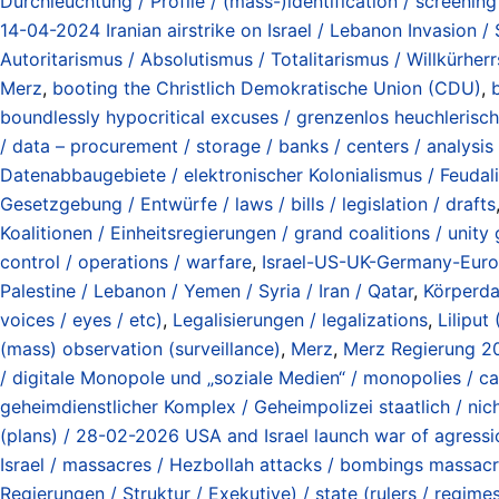
Durchleuchtung / Profile / (mass-)identification / screening 
14-04-2024 Iranian airstrike on Israel / Lebanon Invasion /
Autoritarismus / Absolutismus / Totalitarismus / Willkürherrsc
Merz
,
booting the Christlich Demokratische Union (CDU)
,
boundlessly hypocritical excuses / grenzenlos heuchlerisc
/ data – procurement / storage / banks / centers / analysis
Datenabbaugebiete / elektronischer Kolonialismus / Feudali
Gesetzgebung / Entwürfe / laws / bills / legislation / drafts
Koalitionen / Einheitsregierungen / grand coalitions / unit
control / operations / warfare
,
Israel-US-UK-Germany-Europe
Palestine / Lebanon / Yemen / Syria / Iran / Qatar
,
Körperda
voices / eyes / etc)
,
Legalisierungen / legalizations
,
Liliput
(mass) observation (surveillance)
,
Merz
,
Merz Regierung 2
/ digitale Monopole und „soziale Medien“ / monopolies / car
geheimdienstlicher Komplex / Geheimpolizei staatlich / nich
(plans) / 28-02-2026 USA and Israel launch war of agressio
Israel / massacres / Hezbollah attacks / bombings massacr
Regierungen / Struktur / Exekutive) / state (rulers / regim