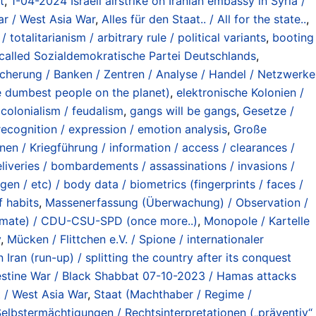
t
,
1-04-2024 Israeli airstrike on Iranian embassy in Syria /
ar / West Asia War
,
Alles für den Staat.. / All for the state..
,
totalitarianism / arbitrary rule / political variants
,
booting
called Sozialdemokratische Partei Deutschlands
,
cherung / Banken / Zentren / Analyse / Handel / Netzwerke
e dumbest people on the planet)
,
elektronische Kolonien /
 colonialism / feudalism
,
gangs will be gangs
,
Gesetze /
ecognition / expression / emotion analysis
,
Große
nen / Kriegführung / information / access / clearances /
iveries / bombardements / assassinations / invasions /
n / etc) / body data / biometrics (fingerprints / faces /
 habits
,
Massenerfassung (Überwachung) / Observation /
imate) / CDU-CSU-SPD (once more..)
,
Monopole / Kartelle
y
,
Mücken / Flittchen e.V. / Spione / internationaler
 Iran (run-up) / splitting the country after its conquest
estine War / Black Shabbat 07-10-2023 / Hamas attacks
 / West Asia War
,
Staat (Machthaber / Regime /
Selbstermächtigungen / Rechtsinterpretationen („präventiv“