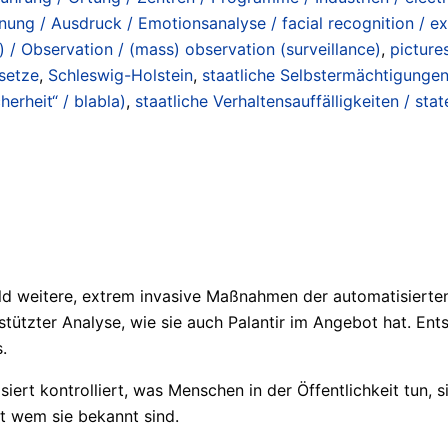
ung / Ausdruck / Emotionsanalyse / facial recognition / ex
 Observation / (mass) observation (surveillance)
,
picture
setze
,
Schleswig-Holstein
,
staatliche Selbstermächtigungen /
erheit“ / blabla)
,
staatliche Verhaltensauffälligkeiten / st
ld weitere, extrem invasive Maßnahmen der automatisierte
ützter Analyse, wie sie auch Palantir im Angebot hat. En
.
rt kontrolliert, was Menschen in der Öffentlichkeit tun, s
t wem sie bekannt sind.