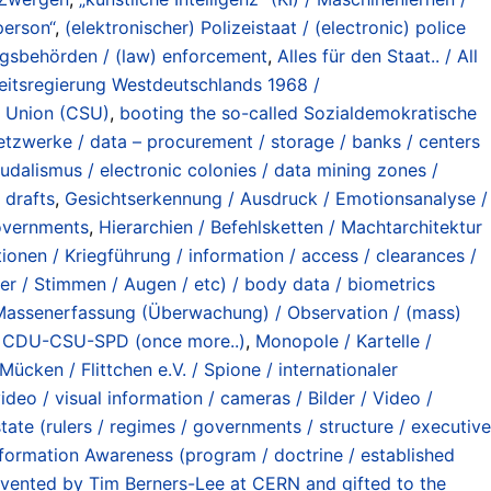
 person“
,
(elektronischer) Polizeistaat / (electronic) police
ngsbehörden / (law) enforcement
,
Alles für den Staat.. / All
eitsregierung Westdeutschlands 1968 /
e Union (CSU)
,
booting the so-called Sozialdemokratische
etzwerke / data – procurement / storage / banks / centers
udalismus / electronic colonies / data mining zones /
 drafts
,
Gesichtserkennung / Ausdruck / Emotionsanalyse /
governments
,
Hierarchien / Befehlsketten / Machtarchitektur
ionen / Kriegführung / information / access / clearances /
er / Stimmen / Augen / etc) / body data / biometrics
Massenerfassung (Überwachung) / Observation / (mass)
/ CDU-CSU-SPD (once more..)
,
Monopole / Kartelle /
Mücken / Flittchen e.V. / Spione / internationaler
video / visual information / cameras / Bilder / Video /
tate (rulers / regimes / governments / structure / executive
nformation Awareness (program / doctrine / established
invented by Tim Berners-Lee at CERN and gifted to the