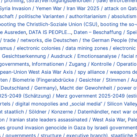
/ profiling
,
(Straf)Verfolgungsbehörden / (law) enforcemen
 Syria Invasion / Yemen War / Iran War 2025 / attack on Qat
haft / politische Varianten / authoritarianism / absolutism / 
booting the Christlich-Soziale Union (CSU)
,
booting the so-
he Ausreden
,
DATA IS PEOPLE...
,
Daten – Beschaffung / Spei
 / trade / networks
,
die Deutschen / the German People (th
smus / electronic colonies / data mining zones / electronic
,
Gesichtserkennung / Ausdruck / Emotionsanalyse / facial r
y governments
,
Informationen / Zugang / Kontrolle / Operatio
an-Union West Asia War Axis / spy alliance / weapons del
ten / Biometrie (Fingerabdrücke / Gesichter / Stimmen / Auge
 (Deutschland / Germany)
,
Macht der Gewohnheit / power of
025-2049 (Schätzung) / Merz government 2025-2049 (est
tels / digital monopolies and „social media“ / Silicon Valle
t staatlich / Söldner / Konzerne / Datenhändler
,
next war on
n / Iranian state leaders assassinated / West Asia War
,
Pal
es ground invasion genocide in Gaza by Israeli government
es / governments / structure / executive branch)
,
staatliche 