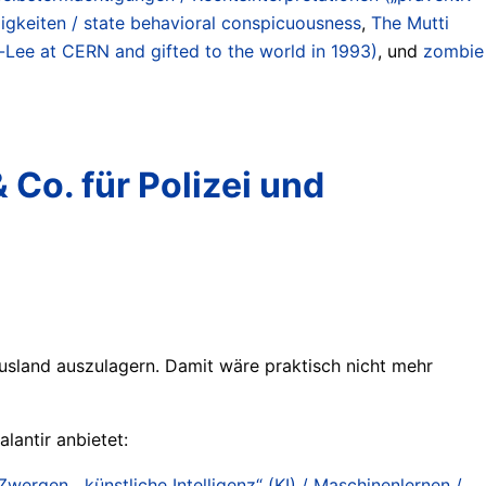
lligkeiten / state behavioral conspicuousness
,
The Mutti
-Lee at CERN and gifted to the world in 1993)
, und
zombie
Co. für Polizei und
usland auszulagern. Damit wäre praktisch nicht mehr
lantir anbietet:
n Zwergen
,
„künstliche Intelligenz“ (KI) / Maschinenlernen /