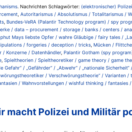
chanisms
. Nachrichten Schlagwörter:
(elektronischer) Polizei
orcement
,
Autoritarismus / Absolutismus / Totalitarismus / Wi
ts
,
Bundes-VeRA (Palantir Technology program) / spy prog
rke / data – procurement / storage / banks / centers / anal
phut Mays liebste Opfer / wahre Gläubige / fairy tales / „Laaa
ulations / forgeries / deception / tricks
,
Mücken / Flittche
er / Konzerne / Datenhändler
,
Palantir Gotham (spy program
e
,
Spieltheorien / Spieltheoretiker / game theory / game the
de Gefahr“ / „Gefährder“ / „Abwehr“ / „nationale Sicherheit“ 
wörungstheoretiker / Verschwörungstheorie“ / Varianten / t
ntasien / Wahnvorstellungen / wishful thinking / fantasies /
 macht Polizei und Militär po