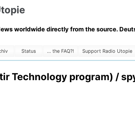
topie
News worldwide directly from the source. Deuts
chiv
Status
… the FAQ?!
Support Radio Utopie
tir Technology program) / s