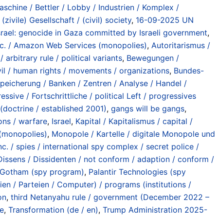
aschine / Bettler / Lobby / Industrien / Komplex /
,
(zivile) Gesellschaft / (civil) society
,
16-09-2025 UN
Israel: genocide in Gaza committed by Israeli government
,
c. / Amazon Web Services (monopolies)
,
Autoritarismus /
 arbitrary rule / political variants
,
Bewegungen /
vil / human rights / movements / organizations
,
Bundes-
peicherung / Banken / Zentren / Analyse / Handel /
sive / Fortschrittliche / political Left / progressives
doctrine / established 2001)
,
gangs will be gangs
,
ons / warfare
,
Israel
,
Kapital / Kapitalismus / capital /
(monopolies)
,
Monopole / Kartelle / digitale Monopole und
c. / spies / international spy complex / secret police /
Dissens / Dissidenten / not conform / adaption / conform /
r Gotham (spy program)
,
Palantir Technologies (spy
ien / Parteien / Computer) / programs (institutions /
on
,
third Netanyahu rule / government (December 2022 –
ge
,
Transformation (de / en)
,
Trump Administration 2025-