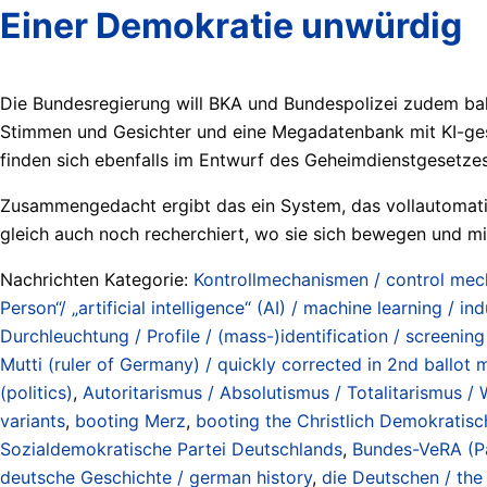
Einer Demokratie unwürdig
Die Bundesregierung will BKA und Bundespolizei zudem ba
Stimmen und Gesichter und eine Megadatenbank mit KI-gest
finden sich ebenfalls im Entwurf des Geheimdienstgesetzes
Zusammengedacht ergibt das ein System, das vollautomatisie
gleich auch noch recherchiert, wo sie sich bewegen und mi
Nachrichten Kategorie:
Kontrollmechanismen / control me
Person“/ „artificial intelligence“ (AI) / machine learning / ind
Durchleuchtung / Profile / (mass-)identification / screening 
Mutti (ruler of Germany) / quickly corrected in 2nd ballot 
(politics)
,
Autoritarismus / Absolutismus / Totalitarismus / Wi
variants
,
booting Merz
,
booting the Christlich Demokratis
Sozialdemokratische Partei Deutschlands
,
Bundes-VeRA (Pa
deutsche Geschichte / german history
,
die Deutschen / the