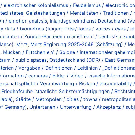
 elektronischer Kolonialismus / Feudalismus / electronic col
ated states
,
Geisteshaltungen / Mentalitäten / Traditionen / m
on / emotion analysis
,
Inlandsgeheimdienst Deutschland (V
 data / biometrics (fingerprints / faces / voices / eyes / e
ulanten / Zombie-Parteien / mainstream / centrists / zombie
lance)
,
Merz
,
Merz Regierung 2025-2049 (Schätzung) / M
i
,
Mücken / Flittchen e.V. / Spione / internationaler geheimd
 Raum / public spaces
,
Ostdeutschland (DDR) / East German
terien / Vorgaben / Definitionen / Leitlinien / „Definitionsmac
 information / cameras / Bilder / Video / visuelle Informatio
nschaftspflicht / Verantwortung / Risiken / accountability / 
 / Friedhofsruhe
,
staatliche Selbstermächtigungen / Rechtsinte
labla)
,
Städte / Metropolen / cities / towns / metropolitan 
 of Germany)
,
Untertanen / Unterwerfung / Akzeptanz / subje