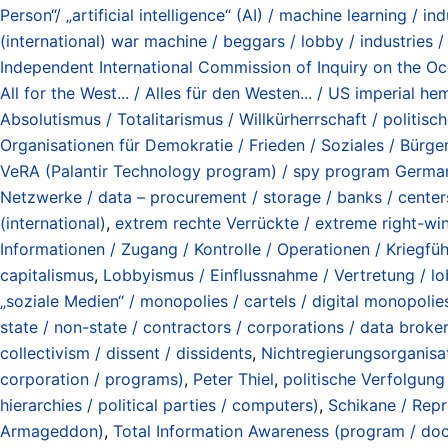
Person“/ „artificial intelligence“ (AI) / machine learning / ind
(international) war machine / beggars / lobby / industries 
Independent International Commission of Inquiry on the Oc
All for the West... / Alles für den Westen... / US imperial h
Absolutismus / Totalitarismus / Willkürherrschaft / politische
Organisationen für Demokratie / Frieden / Soziales / Bürge
VeRA (Palantir Technology program) / spy program German
Netzwerke / data – procurement / storage / banks / centers
(international)
,
extrem rechte Verrückte / extreme right-wi
Informationen / Zugang / Kontrolle / Operationen / Kriegfüh
capitalismus
,
Lobbyismus / Einflussnahme / Vertretung / lo
„soziale Medien“ / monopolies / cartels / digital monopolies
state / non-state / contractors / corporations / data broke
collectivism / dissent / dissidents
,
Nichtregierungsorganis
corporation / programs)
,
Peter Thiel
,
politische Verfolgung 
hierarchies / political parties / computers)
,
Schikane / Repr
Armageddon)
,
Total Information Awareness (program / doct