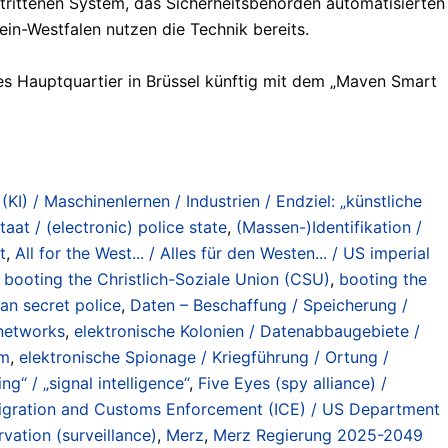
rittenen System, das Sicherheitsbehörden automatisierten
in-Westfalen nutzen die Technik bereits.
ves Hauptquartier in Brüssel künftig mit dem „Maven Smart
 (KI) / Maschinenlernen / Industrien / Endziel: „künstliche
taat / (electronic) police state
,
(Massen-)Identifikation /
t
,
All for the West... / Alles für den Westen... / US imperial
,
booting the Christlich-Soziale Union (CSU)
,
booting the
n secret police
,
Daten – Beschaffung / Speicherung /
 networks
,
elektronische Kolonien / Datenabbaugebiete /
sm
,
elektronische Spionage / Kriegführung / Ortung /
g“ / „signal intelligence“
,
Five Eyes (spy alliance) /
gration and Customs Enforcement (ICE) / US Department
ation (surveillance)
,
Merz
,
Merz Regierung 2025-2049