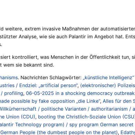
ld weitere, extrem invasive Maßnahmen der automatisierte
ützter Analyse, wie sie auch Palantir im Angebot hat. En
.
rt kontrolliert, was Menschen in der Öffentlichkeit tun, s
t wem sie bekannt sind.
chanisms
. Nachrichten Schlagwörter:
„künstliche Intelligenz“
ustries / Endziel: „artificial person“
,
(elektronischer) Polizeis
/ profiling
,
06-05-2025 in a shocking democracy outbreak 
made possible by fake opposition „die Linke“
,
Alles für den S
llkürherrschaft / politische Varianten / authoritarianism / abs
che Union (CDU)
,
booting the Christlich-Soziale Union (CSU
lantir Technology program) / spy program German secret 
 German People (the dumbest people on the planet)
,
Edath