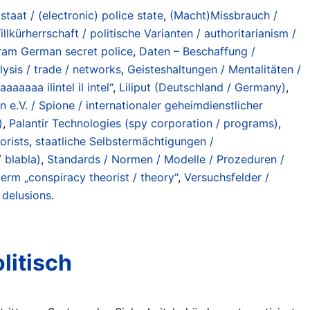
staat / (electronic) police state
,
(Macht)Missbrauch /
llkürherrschaft / politische Varianten / authoritarianism /
ram German secret police
,
Daten – Beschaffung /
ysis / trade / networks
,
Geisteshaltungen / Mentalitäten /
aaaaa ilintel il intel“
,
Liliput (Deutschland / Germany)
,
n e.V. / Spione / internationaler geheimdienstlicher
)
,
Palantir Technologies (spy corporation / programs)
,
orists
,
staatliche Selbstermächtigungen /
/ blabla)
,
Standards / Normen / Modelle / Prozeduren /
erm „conspiracy theorist / theory“
,
Versuchsfelder /
 delusions
.
litisch