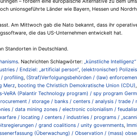
ingen – fordern eine europäische Alternative zu dem umst
Doch unionsgeführte Länder wie Bayern, Hessen und Nordrhe
efasst. Am Mittwoch gab die Nato bekannt, dass ihr operati
ngssoftware, die das US-Unternehmen entwickelt hat.
an Standorten in Deutschland.
chanisms
. Nachrichten Schlagwörter:
„künstliche Intelligenz“
ustries / Endziel: „artificial person“
,
(elektronischer) Polizeis
/ profiling
,
(Straf)Verfolgungsbehörden / (law) enforcemen
g Merz
,
booting the Christlich Demokratische Union (CDU)
-VeRA (Palantir Technology program) / spy program Germa
rocurement / storage / banks / centers / analysis / trade /
onies / data mining zones / electronic colonialism / feudali
rfare / locating / centers / industries / programs / „scannin
eitsregierungen / grand coalitions / unity governments
,
Immi
senerfassung (Überwachung) / Observation / (mass) observ