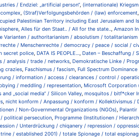
ustries / Endziel: „artificial person“
,
(internationale) Kriegsm
/ complex
,
(Straf)Verfolgungsbehörden / (law) enforcement
cupied Palestinian Territory including East Jerusalem and 
emisphere
,
Alles für den Staat.. / All for the state..
,
Amazon In
 Varianten / authoritarianism / absolutism / totalitarianism /
rrechte / Menschenrechte / democracy / peace / social / ci
 secret police
,
DATA IS PEOPLE...
,
Daten – Beschaffung / S
 / analysis / trade / networks
,
Demokratische Linke / Progres
ng crazies
,
Faschismus / fascism
,
Full Spectrum Dominance (
rung / information / access / clearances / control / operati
bbying / meddling / representation
,
Microsoft Corporation 
 and „social media“ / Silicon Valley
,
mosquitos / bitf*cker In
rs
,
nicht konform / Anpassung / konform / Kollektivismus / 
ationen / Non-Governmental Organizations (NGOs)
,
Palanti
/ political persecution
,
Programme (Institutionen / Hierarch
ession / Unterdrückung / chiqanery / repression / oppressi
rine / established 2001) / totale Spionage / total espiona