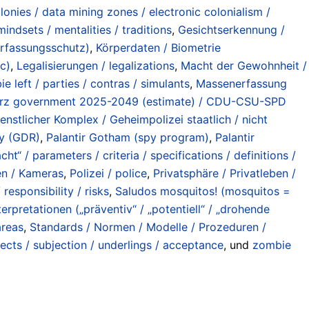
onies / data mining zones / electronic colonialism /
indsets / mentalities / traditions
,
Gesichtserkennung /
erfassungsschutz)
,
Körperdaten / Biometrie
tc)
,
Legalisierungen / legalizations
,
Macht der Gewohnheit /
 left / parties / contras / simulants
,
Massenerfassung
erz government 2025-2049 (estimate) / CDU-CSU-SPD
ienstlicher Komplex / Geheimpolizei staatlich / nicht
y (GDR)
,
Palantir Gotham (spy program)
,
Palantir
ht“ / parameters / criteria / specifications / definitions /
nen / Kameras
,
Polizei / police
,
Privatsphäre / Privatleben /
responsibility / risks
,
Saludos mosquitos! (mosquitos =
rpretationen („präventiv“ / „potentiell“ / „drohende
areas
,
Standards / Normen / Modelle / Prozeduren /
cts / subjection / underlings / acceptance
, und
zombie