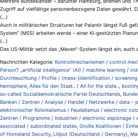
Mehrere Bundesländer – darunter Hamburg, Bremen und Thür
Zugriff auf vielfältige personenbezogene Daten gewährt. 
(…)
Auch in militärischen Strukturen hat Palantir längst Fuß g
System“ (MSS) arbeiten werde – einer KI-gestützten Planu
(…)
Das US-Militär setzt das „Maven“-System längst ein, auch 
Nachrichten Kategorie:
Kontrollmechanismen / control me
Person“/ „artificial intelligence“ (AI) / machine learning / ind
Durchleuchtung / Profile / (mass-)identification / screening 
hemisphere
,
Alles für den Staat.. / All for the state..
,
bootin
so-called Sozialdemokratische Partei Deutschlands
,
Bundes
Banken / Zentren / Analyse / Handel / Netzwerke / data – p
elektronischer Kolonialismus / Feudalismus / electronic col
Zentren / Programme / Industrien / electronic espionage / wa
associated / subordinated states
,
Große Koalitionen / Einh
of Homeland Security
,
Liliput (Deutschland / Germany)
,
Mas