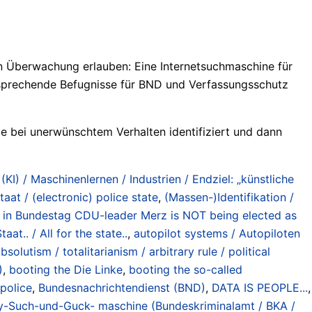
n Überwachung erlauben: Eine Internetsuchmaschine für
tsprechende Befugnisse für BND und Verfassungsschutz
ie bei unerwünschtem Verhalten identifiziert und dann
 (KI) / Maschinenlernen / Industrien / Endziel: „künstliche
taat / (electronic) police state
,
(Massen-)Identifikation /
in Bundestag CDU-leader Merz is NOT being elected as
taat.. / All for the state..
,
autopilot systems / Autopiloten
olutism / totalitarianism / arbitrary rule / political
)
,
booting the Die Linke
,
booting the so-called
police
,
Bundesnachrichtendienst (BND)
,
DATA IS PEOPLE...
,
y-Such-und-Guck- maschine (Bundeskriminalamt / BKA /