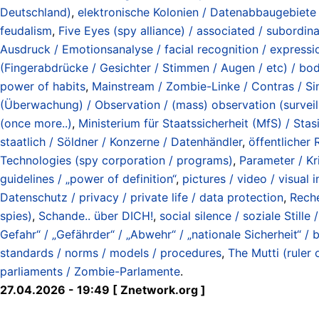
Deutschland)
,
elektronische Kolonien / Datenabbaugebiete /
feudalism
,
Five Eyes (spy alliance) / associated / subordin
Ausdruck / Emotionsanalyse / facial recognition / expressi
(Fingerabdrücke / Gesichter / Stimmen / Augen / etc) / body
power of habits
,
Mainstream / Zombie-Linke / Contras / Sim
(Überwachung) / Observation / (mass) observation (surveil
(once more..)
,
Ministerium für Staatssicherheit (MfS) / Stas
staatlich / Söldner / Konzerne / Datenhändler
,
öffentlicher
Technologies (spy corporation / programs)
,
Parameter / Kri
guidelines / „power of definition“
,
pictures / video / visual
Datenschutz / privacy / private life / data protection
,
Reche
spies)
,
Schande.. über DICH!
,
social silence / soziale Stille
Gefahr“ / „Gefährder“ / „Abwehr“ / „nationale Sicherheit“ / b
standards / norms / models / procedures
,
The Mutti (ruler
parliaments / Zombie-Parlamente
.
27.04.2026 - 19:49 [ Znetwork.org ]