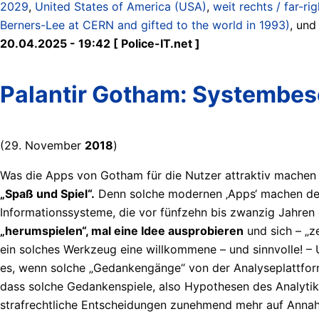
2029
,
United States of America (USA)
,
weit rechts / far-rig
Berners-Lee at CERN and gifted to the world in 1993)
, un
20.04.2025 - 19:42 [ Police-IT.net ]
Palantir Gotham: Systembes
(29. November
2018
)
Was die Apps von Gotham für die Nutzer attraktiv machen 
„Spaß und Spiel“.
Denn solche modernen ‚Apps‘ machen dem 
Informationssysteme, die vor fünfzehn bis zwanzig Jahre
„herumspielen“, mal eine Idee ausprobieren
und sich – „z
ein solches Werkzeug eine willkommene – und sinnvolle! –
es, wenn solche „Gedankengänge“ von der Analyseplattform
dass solche Gedankenspiele, also Hypothesen des Analytik
strafrechtliche Entscheidungen zunehmend mehr auf Annah