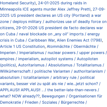
Homeland Security)
,
24-01-2025 during raids in
Minneapolis ICE agents murder Alex Jeffrey Pretti
,
27-09-
2025 US president declares an US city (Portland) a war
zone / deploys military / authorizes use of deadly force on
citizens
,
29-01-2026 US president de facto declares war
on Cuba / naval blockade on „any oil“ imports / energy
crisis in Cuba / Caribbean War
,
Alien Enemies Act (1798)
,
Article 1 US Constitution
,
Atommächte / Obermächte /
Imperien / Imperialismus / nuclear powers / upper powers /
empires / imperialism
,
autopilot systems / Autopiloten
(politics)
,
Autoritarismus / Absolutismus / Totalitarismus /
Willkürherrschaft / politische Varianten / authoritarianism /
absolutism / totalitarianism / arbitrary rule / political
variants
,
besser viel zu spät als nie / wie...jetzt schon? /
APPLAUS!! APPLAUS!! .. / the better-late-than-nevers /
what? NOW already??
,
Bewegungen / Organisationen für
Demokratie / Frieden / Soziales / Bürgerrechte /