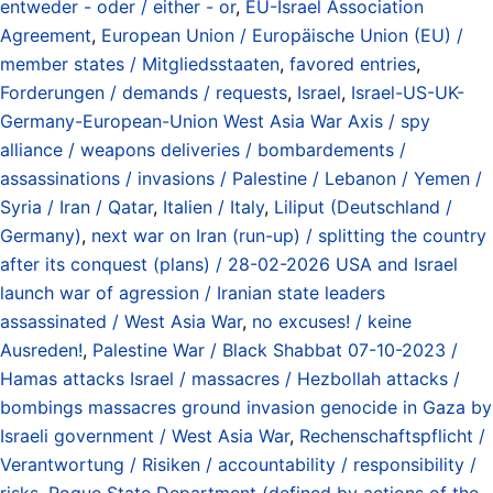
entweder - oder / either - or
,
EU-Israel Association
Agreement
,
European Union / Europäische Union (EU) /
member states / Mitgliedsstaaten
,
favored entries
,
Forderungen / demands / requests
,
Israel
,
Israel-US-UK-
Germany-European-Union West Asia War Axis / spy
alliance / weapons deliveries / bombardements /
assassinations / invasions / Palestine / Lebanon / Yemen /
Syria / Iran / Qatar
,
Italien / Italy
,
Liliput (Deutschland /
Germany)
,
next war on Iran (run-up) / splitting the country
after its conquest (plans) / 28-02-2026 USA and Israel
launch war of agression / Iranian state leaders
assassinated / West Asia War
,
no excuses! / keine
Ausreden!
,
Palestine War / Black Shabbat 07-10-2023 /
Hamas attacks Israel / massacres / Hezbollah attacks /
bombings massacres ground invasion genocide in Gaza by
Israeli government / West Asia War
,
Rechenschaftspflicht /
Verantwortung / Risiken / accountability / responsibility /
risks
,
Rogue State Department (defined by actions of the