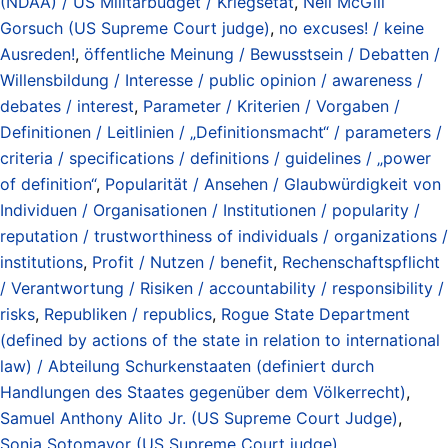
(NDAA) / US Militärbudget / Kriegsetat
,
Neil McGill
Gorsuch (US Supreme Court judge)
,
no excuses! / keine
Ausreden!
,
öffentliche Meinung / Bewusstsein / Debatten /
Willensbildung / Interesse / public opinion / awareness /
debates / interest
,
Parameter / Kriterien / Vorgaben /
Definitionen / Leitlinien / „Definitionsmacht“ / parameters /
criteria / specifications / definitions / guidelines / „power
of definition“
,
Popularität / Ansehen / Glaubwürdigkeit von
Individuen / Organisationen / Institutionen / popularity /
reputation / trustworthiness of individuals / organizations /
institutions
,
Profit / Nutzen / benefit
,
Rechenschaftspflicht
/ Verantwortung / Risiken / accountability / responsibility /
risks
,
Republiken / republics
,
Rogue State Department
(defined by actions of the state in relation to international
law) / Abteilung Schurkenstaaten (definiert durch
Handlungen des Staates gegenüber dem Völkerrecht)
,
Samuel Anthony Alito Jr. (US Supreme Court Judge)
,
Sonia Sotomayor (US Supreme Court judge)
,