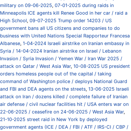
military on 09-06-2025
,
07-01-2025 during raids in
Minneapolis ICE agents kill Renee Good in her car / raid a
High School
,
09-07-2025 Trump order 14203 / US
government bans all US citizens and companies to do
business with United Nations Special Rapporteur Francesa
Albanese
,
1-04-2024 Israeli airstrike on Iranian embassy in
Syria / 14-04-2024 Iranian airstrike on Israel / Lebanon
Invasion / Syria Invasion / Yemen War / Iran War 2025 /
attack on Qatar / West Asia War
,
10-08-2025 US president
orders homeless people out of the capital / taking
command of Washington police / deploys National Guard
and FBI and DEA agents on the streets
,
13-06-2025 Israeli
attack on Iran / dozens killed / complete failure of Iranian
air defense / civil nuclear facilities hit / USA enters war on
22-06-2025 / ceasefire on 24-06-2025 / West Asia War
,
21-10-2025 street raid in New York by deployed
government agents (ICE / DEA / FBI / ATF / IRS-CI / CBP /