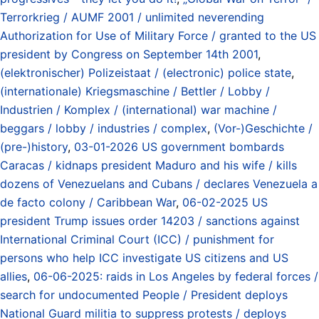
Terrorkrieg / AUMF 2001 / unlimited neverending
Authorization for Use of Military Force / granted to the US
president by Congress on September 14th 2001
,
(elektronischer) Polizeistaat / (electronic) police state
,
(internationale) Kriegsmaschine / Bettler / Lobby /
Industrien / Komplex / (international) war machine /
beggars / lobby / industries / complex
,
(Vor-)Geschichte /
(pre-)history
,
03-01-2026 US government bombards
Caracas / kidnaps president Maduro and his wife / kills
dozens of Venezuelans and Cubans / declares Venezuela a
de facto colony / Caribbean War
,
06-02-2025 US
president Trump issues order 14203 / sanctions against
International Criminal Court (ICC) / punishment for
persons who help ICC investigate US citizens and US
allies
,
06-06-2025: raids in Los Angeles by federal forces /
search for undocumented People / President deploys
National Guard militia to suppress protests / deploys