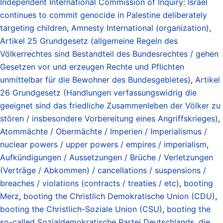
Independent International Commission of Inquiry: Israel
continues to commit genocide in Palestine deliberately
targeting children
,
Amnesty International (organization)
,
Artikel 25 Grundgesetz (allgemeine Regeln des
Völkerrechtes sind Bestandteil des Bundesrechtes / gehen
Gesetzen vor und erzeugen Rechte und Pflichten
unmittelbar für die Bewohner des Bundesgebietes)
,
Artikel
26 Grundgesetz (Handlungen verfassungswidrig die
geeignet sind das friedliche Zusammenleben der Völker zu
stören / insbesondere Vorbereitung eines Angriffskrieges)
,
Atommächte / Obermächte / Imperien / Imperialismus /
nuclear powers / upper powers / empires / imperialism
,
Aufkündigungen / Aussetzungen / Brüche / Verletzungen
(Verträge / Abkommen) / cancellations / suspensions /
breaches / violations (contracts / treaties / etc)
,
booting
Merz
,
booting the Christlich Demokratische Union (CDU)
,
booting the Christlich-Soziale Union (CSU)
,
booting the
so-called Sozialdemokratische Partei Deutschlands
,
die