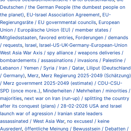
Deutschen / the German People (the dumbest people on
the planet)
,
EU-Israel Association Agreement
,
EU-
Regierungsräte / EU governmental councils
,
European
Union / Europäische Union (EU) / member states /
Mitgliedsstaaten
,
favored entries
,
Forderungen / demands
/ requests
,
Israel
,
Israel-US-UK-Germany-European-Union
West Asia War Axis / spy alliance / weapons deliveries /
bombardements / assassinations / invasions / Palestine /
Lebanon / Yemen / Syria / Iran / Qatar
,
Liliput (Deutschland
/ Germany)
,
Merz
,
Merz Regierung 2025-2049 (Schätzung)
/ Merz government 2025-2049 (estimate) / CDU-CSU-
SPD (once more..)
,
Minderheiten / Mehrheiten / minorities /
majorities
,
next war on Iran (run-up) / splitting the country
after its conquest (plans) / 28-02-2026 USA and Israel
launch war of agression / Iranian state leaders
assassinated / West Asia War
,
no excuses! / keine
Ausreden!
,
öffentliche Meinung / Bewusstsein / Debatten /