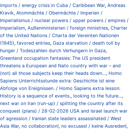
imports / energy crisis in Cuba / Caribbean War
,
Andreas
Kravik
,
Atommächte / Obermächte / Imperien /
Imperialismus / nuclear powers / upper powers / empires /
imperialism
,
Außenministerien / foreign ministries
,
Charter
of the United Nations / Charta der Vereinten Nationen
(1945)
,
favored entries
,
Gaza starvation / death toll by
hunger / Todeszahlen durch Verhungern in Gaza
,
Greenland occupation fantasies: The US president
threatens a European and Nato country with war – and
(not) all those subjects keep their heads down…
,
Homo
Sapiens Unterrichtsstunde extra: Geschichte ist eine
Abfolge von Ereignissen. / Homo Sapiens extra lesson:
History is a sequence of events.
,
looking to the future...
,
next war on Iran (run-up) / splitting the country after its
conquest (plans) / 28-02-2026 USA and Israel launch war
of agression / Iranian state leaders assassinated / West
Asia War
,
no collaboration!
,
no excuses! / keine Ausreden!
,