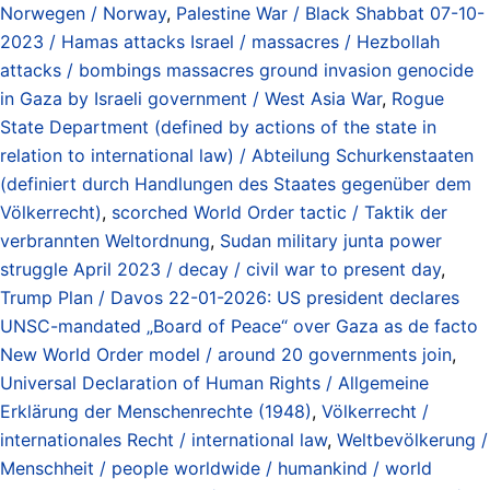
Norwegen / Norway
,
Palestine War / Black Shabbat 07-10-
2023 / Hamas attacks Israel / massacres / Hezbollah
attacks / bombings massacres ground invasion genocide
in Gaza by Israeli government / West Asia War
,
Rogue
State Department (defined by actions of the state in
relation to international law) / Abteilung Schurkenstaaten
(definiert durch Handlungen des Staates gegenüber dem
Völkerrecht)
,
scorched World Order tactic / Taktik der
verbrannten Weltordnung
,
Sudan military junta power
struggle April 2023 / decay / civil war to present day
,
Trump Plan / Davos 22-01-2026: US president declares
UNSC-mandated „Board of Peace“ over Gaza as de facto
New World Order model / around 20 governments join
,
Universal Declaration of Human Rights / Allgemeine
Erklärung der Menschenrechte (1948)
,
Völkerrecht /
internationales Recht / international law
,
Weltbevölkerung /
Menschheit / people worldwide / humankind / world