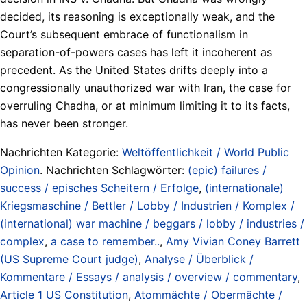
decided, its reasoning is exceptionally weak, and the
Court’s subsequent embrace of functionalism in
separation-of-powers cases has left it incoherent as
precedent. As the United States drifts deeply into a
congressionally unauthorized war with Iran, the case for
overruling Chadha, or at minimum limiting it to its facts,
has never been stronger.
Nachrichten Kategorie:
Weltöffentlichkeit / World Public
Opinion
. Nachrichten Schlagwörter:
(epic) failures /
success / episches Scheitern / Erfolge
,
(internationale)
Kriegsmaschine / Bettler / Lobby / Industrien / Komplex /
(international) war machine / beggars / lobby / industries /
complex
,
a case to remember..
,
Amy Vivian Coney Barrett
(US Supreme Court judge)
,
Analyse / Überblick /
Kommentare / Essays / analysis / overview / commentary
,
Article 1 US Constitution
,
Atommächte / Obermächte /