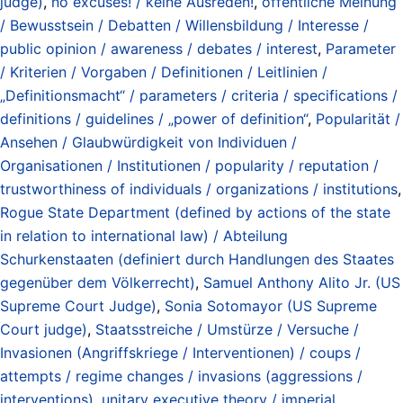
judge)
,
no excuses! / keine Ausreden!
,
öffentliche Meinung
/ Bewusstsein / Debatten / Willensbildung / Interesse /
public opinion / awareness / debates / interest
,
Parameter
/ Kriterien / Vorgaben / Definitionen / Leitlinien /
„Definitionsmacht“ / parameters / criteria / specifications /
definitions / guidelines / „power of definition“
,
Popularität /
Ansehen / Glaubwürdigkeit von Individuen /
Organisationen / Institutionen / popularity / reputation /
trustworthiness of individuals / organizations / institutions
,
Rogue State Department (defined by actions of the state
in relation to international law) / Abteilung
Schurkenstaaten (definiert durch Handlungen des Staates
gegenüber dem Völkerrecht)
,
Samuel Anthony Alito Jr. (US
Supreme Court Judge)
,
Sonia Sotomayor (US Supreme
Court judge)
,
Staatsstreiche / Umstürze / Versuche /
Invasionen (Angriffskriege / Interventionen) / coups /
attempts / regime changes / invasions (aggressions /
interventions)
,
unitary executive theory / imperial