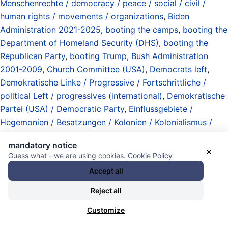
Menschenrechte / democracy / peace / social / civil /
human rights / movements / organizations
,
Biden
Administration 2021-2025
,
booting the camps
,
booting the
Department of Homeland Security (DHS)
,
booting the
Republican Party
,
booting Trump
,
Bush Administration
2001-2009
,
Church Committee (USA)
,
Democrats left
,
Demokratische Linke / Progressive / Fortschrittliche /
political Left / progressives (international)
,
Demokratische
Partei (USA) / Democratic Party
,
Einflussgebiete /
Hegemonien / Besatzungen / Kolonien / Kolonialismus /
Annektierungen / areas of influence / hegemonies /
mandatory notice
occupations / colonies / colonialism / annexations
,
×
Guess what - we are using cookies.
Cookie Policy
elektronische Kolonien / Datenabbaugebiete /
Accept all
elektronischer Kolonialismus / Feudalismus / electronic
colonies / data mining zones / electronic colonialism /
Reject all
feudalism
,
Erneuerung / Restaurationen / „Wieder-
Customize
Öffnungen“ / Aufhebung von Ausnahmezustand /
Kriegszustand / renewals / restorations / „reopening“ from