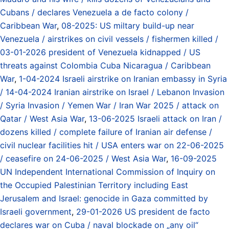
Cubans / declares Venezuela a de facto colony /
Caribbean War
,
08-2025: US miltary build-up near
Venezuela / airstrikes on civil vessels / fishermen killed /
03-01-2026 president of Venezuela kidnapped / US
threats against Colombia Cuba Nicaragua / Caribbean
War
,
1-04-2024 Israeli airstrike on Iranian embassy in Syria
/ 14-04-2024 Iranian airstrike on Israel / Lebanon Invasion
/ Syria Invasion / Yemen War / Iran War 2025 / attack on
Qatar / West Asia War
,
13-06-2025 Israeli attack on Iran /
dozens killed / complete failure of Iranian air defense /
civil nuclear facilities hit / USA enters war on 22-06-2025
/ ceasefire on 24-06-2025 / West Asia War
,
16-09-2025
UN Independent International Commission of Inquiry on
the Occupied Palestinian Territory including East
Jerusalem and Israel: genocide in Gaza committed by
Israeli government
,
29-01-2026 US president de facto
declares war on Cuba / naval blockade on „any oil“