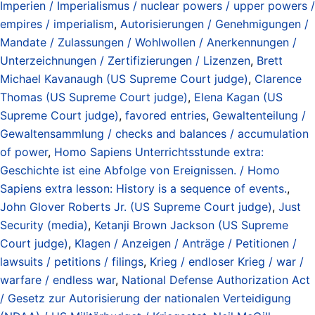
Imperien / Imperialismus / nuclear powers / upper powers /
empires / imperialism
,
Autorisierungen / Genehmigungen /
Mandate / Zulassungen / Wohlwollen / Anerkennungen /
Unterzeichnungen / Zertifizierungen / Lizenzen
,
Brett
Michael Kavanaugh (US Supreme Court judge)
,
Clarence
Thomas (US Supreme Court judge)
,
Elena Kagan (US
Supreme Court judge)
,
favored entries
,
Gewaltenteilung /
Gewaltensammlung / checks and balances / accumulation
of power
,
Homo Sapiens Unterrichtsstunde extra:
Geschichte ist eine Abfolge von Ereignissen. / Homo
Sapiens extra lesson: History is a sequence of events.
,
John Glover Roberts Jr. (US Supreme Court judge)
,
Just
Security (media)
,
Ketanji Brown Jackson (US Supreme
Court judge)
,
Klagen / Anzeigen / Anträge / Petitionen /
lawsuits / petitions / filings
,
Krieg / endloser Krieg / war /
warfare / endless war
,
National Defense Authorization Act
/ Gesetz zur Autorisierung der nationalen Verteidigung