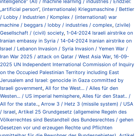
intelligence“ (AI) / machine learning / industries / Endziel:
„artificial person“
,
(internationale) Kriegsmaschine / Bettler
/ Lobby / Industrien / Komplex / (international) war
machine / beggars / lobby / industries / complex
,
(zivile)
Gesellschaft / (civil) society
,
1-04-2024 Israeli airstrike on
Iranian embassy in Syria / 14-04-2024 Iranian airstrike on
Israel / Lebanon Invasion / Syria Invasion / Yemen War /
Iran War 2025 / attack on Qatar / West Asia War
,
16-09-
2025 UN Independent International Commission of Inquiry
on the Occupied Palestinian Territory including East
Jerusalem and Israel: genocide in Gaza committed by
Israeli government
,
All for the West... / Alles für den
Westen... / US imperial hemisphere
,
Alles für den Staat.. /
All for the state..
,
Arrow 3 / Hetz 3 (missile system) / USA
/ Israel
,
Artikel 25 Grundgesetz (allgemeine Regeln des
Völkerrechtes sind Bestandteil des Bundesrechtes / gehen
Gesetzen vor und erzeugen Rechte und Pflichten
unmittelbar für die Bewohner des Bundesgebietes)
,
Artikel