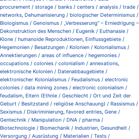
procurement / storage / banks / centers / analysis / trade /
networks
,
Dehumanisierung / biologischer Determinismus /
Biologismus / Genoismus / „Verbesserung“ – Erniedrigung –
Dekonstruktion des Menschen / Eugenik / Euthanasie /
Klone / humanoide Reproduktionen
,
Einflussgebiete /
Hegemonien / Besatzungen / Kolonien / Kolonialismus /
Annektierungen / areas of influence / hegemonies /
occupations / colonies / colonialism / annexations
,
elektronische Kolonien / Datenabbaugebiete /
elektronischer Kolonialismus / Feudalismus / electronic
colonies / data mining zones / electronic colonialism /
feudalism
,
Eltern (Ethnie / Geschlecht / Ort und Zeit der
Geburt / Besitzstand / religiöse Anschauung) / Rassismus /
Sexismus / Diskriminierung
,
favored entries
,
Gene /
Gentechnik / Manipulation / DNA / pharma /
Biotechnologie / Biomechanik / Industrien
,
Gesundheit /
Versorgung / Ausrüstung / Materialien / Tests /