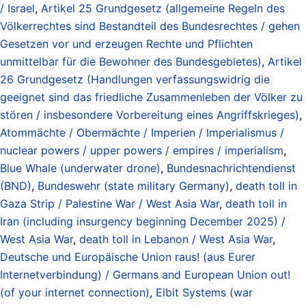
/ Israel
,
Artikel 25 Grundgesetz (allgemeine Regeln des
Völkerrechtes sind Bestandteil des Bundesrechtes / gehen
Gesetzen vor und erzeugen Rechte und Pflichten
unmittelbar für die Bewohner des Bundesgebietes)
,
Artikel
26 Grundgesetz (Handlungen verfassungswidrig die
geeignet sind das friedliche Zusammenleben der Völker zu
stören / insbesondere Vorbereitung eines Angriffskrieges)
,
Atommächte / Obermächte / Imperien / Imperialismus /
nuclear powers / upper powers / empires / imperialism
,
Blue Whale (underwater drone)
,
Bundesnachrichtendienst
(BND)
,
Bundeswehr (state military Germany)
,
death toll in
Gaza Strip / Palestine War / West Asia War
,
death toll in
Iran (including insurgency beginning December 2025) /
West Asia War
,
death toll in Lebanon / West Asia War
,
Deutsche und Europäische Union raus! (aus Eurer
Internetverbindung) / Germans and European Union out!
(of your internet connection)
,
Elbit Systems (war