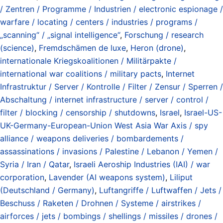
/ Zentren / Programme / Industrien / electronic espionage /
warfare / locating / centers / industries / programs /
„scanning“ / „signal intelligence“
,
Forschung / research
(science)
,
Fremdschämen de luxe
,
Heron (drone)
,
internationale Kriegskoalitionen / Militärpakte /
international war coalitions / military pacts
,
Internet
Infrastruktur / Server / Kontrolle / Filter / Zensur / Sperren /
Abschaltung / internet infrastructure / server / control /
filter / blocking / censorship / shutdowns
,
Israel
,
Israel-US-
UK-Germany-European-Union West Asia War Axis / spy
alliance / weapons deliveries / bombardements /
assassinations / invasions / Palestine / Lebanon / Yemen /
Syria / Iran / Qatar
,
Israeli Aeroship Industries (IAI) / war
corporation
,
Lavender (AI weapons system)
,
Liliput
(Deutschland / Germany)
,
Luftangriffe / Luftwaffen / Jets /
Beschuss / Raketen / Drohnen / Systeme / airstrikes /
airforces / jets / bombings / shellings / missiles / drones /