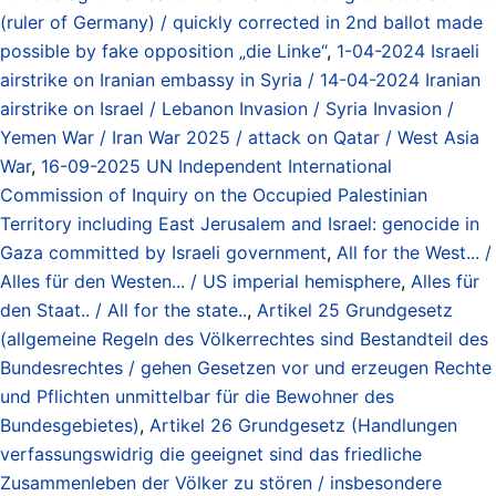
(ruler of Germany) / quickly corrected in 2nd ballot made
possible by fake opposition „die Linke“
,
1-04-2024 Israeli
airstrike on Iranian embassy in Syria / 14-04-2024 Iranian
airstrike on Israel / Lebanon Invasion / Syria Invasion /
Yemen War / Iran War 2025 / attack on Qatar / West Asia
War
,
16-09-2025 UN Independent International
Commission of Inquiry on the Occupied Palestinian
Territory including East Jerusalem and Israel: genocide in
Gaza committed by Israeli government
,
All for the West... /
Alles für den Westen... / US imperial hemisphere
,
Alles für
den Staat.. / All for the state..
,
Artikel 25 Grundgesetz
(allgemeine Regeln des Völkerrechtes sind Bestandteil des
Bundesrechtes / gehen Gesetzen vor und erzeugen Rechte
und Pflichten unmittelbar für die Bewohner des
Bundesgebietes)
,
Artikel 26 Grundgesetz (Handlungen
verfassungswidrig die geeignet sind das friedliche
Zusammenleben der Völker zu stören / insbesondere