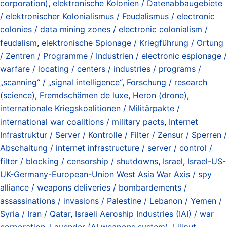
corporation)
,
elektronische Kolonien / Datenabbaugebiete
/ elektronischer Kolonialismus / Feudalismus / electronic
colonies / data mining zones / electronic colonialism /
feudalism
,
elektronische Spionage / Kriegführung / Ortung
/ Zentren / Programme / Industrien / electronic espionage /
warfare / locating / centers / industries / programs /
„scanning“ / „signal intelligence“
,
Forschung / research
(science)
,
Fremdschämen de luxe
,
Heron (drone)
,
internationale Kriegskoalitionen / Militärpakte /
international war coalitions / military pacts
,
Internet
Infrastruktur / Server / Kontrolle / Filter / Zensur / Sperren /
Abschaltung / internet infrastructure / server / control /
filter / blocking / censorship / shutdowns
,
Israel
,
Israel-US-
UK-Germany-European-Union West Asia War Axis / spy
alliance / weapons deliveries / bombardements /
assassinations / invasions / Palestine / Lebanon / Yemen /
Syria / Iran / Qatar
,
Israeli Aeroship Industries (IAI) / war
corporation
,
Lavender (AI weapons system)
,
Liliput