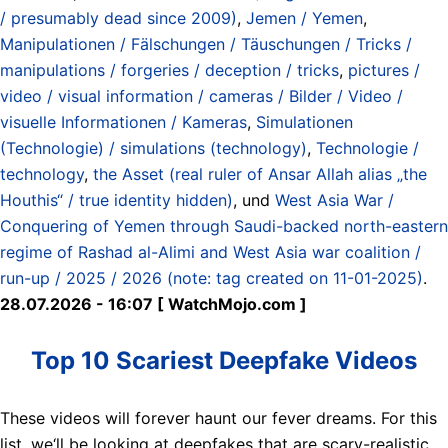
/ presumably dead since 2009)
,
Jemen / Yemen
,
Manipulationen / Fälschungen / Täuschungen / Tricks /
manipulations / forgeries / deception / tricks
,
pictures /
video / visual information / cameras / Bilder / Video /
visuelle Informationen / Kameras
,
Simulationen
(Technologie) / simulations (technology)
,
Technologie /
technology
,
the Asset (real ruler of Ansar Allah alias „the
Houthis“ / true identity hidden)
, und
West Asia War /
Conquering of Yemen through Saudi-backed north-eastern
regime of Rashad al-Alimi and West Asia war coalition /
run-up / 2025 / 2026 (note: tag created on 11-01-2025)
.
28.07.2026 - 16:07 [ WatchMojo.com ]
Top 10 Scariest Deepfake Videos
These videos will forever haunt our fever dreams. For this
list, we‘ll be looking at deepfakes that are scary-realistic…