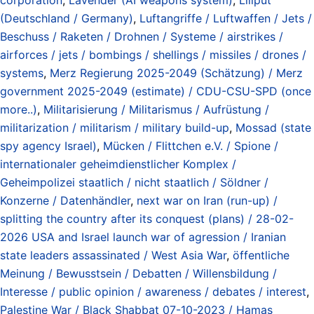
(Deutschland / Germany)
,
Luftangriffe / Luftwaffen / Jets /
Beschuss / Raketen / Drohnen / Systeme / airstrikes /
airforces / jets / bombings / shellings / missiles / drones /
systems
,
Merz Regierung 2025-2049 (Schätzung) / Merz
government 2025-2049 (estimate) / CDU-CSU-SPD (once
more..)
,
Militarisierung / Militarismus / Aufrüstung /
militarization / militarism / military build-up
,
Mossad (state
spy agency Israel)
,
Mücken / Flittchen e.V. / Spione /
internationaler geheimdienstlicher Komplex /
Geheimpolizei staatlich / nicht staatlich / Söldner /
Konzerne / Datenhändler
,
next war on Iran (run-up) /
splitting the country after its conquest (plans) / 28-02-
2026 USA and Israel launch war of agression / Iranian
state leaders assassinated / West Asia War
,
öffentliche
Meinung / Bewusstsein / Debatten / Willensbildung /
Interesse / public opinion / awareness / debates / interest
,
Palestine War / Black Shabbat 07-10-2023 / Hamas