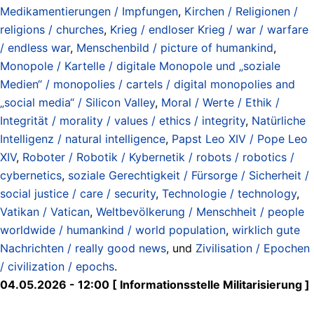
Medikamentierungen / Impfungen
,
Kirchen / Religionen /
religions / churches
,
Krieg / endloser Krieg / war / warfare
/ endless war
,
Menschenbild / picture of humankind
,
Monopole / Kartelle / digitale Monopole und „soziale
Medien“ / monopolies / cartels / digital monopolies and
„social media“ / Silicon Valley
,
Moral / Werte / Ethik /
Integrität / morality / values / ethics / integrity
,
Natürliche
Intelligenz / natural intelligence
,
Papst Leo XIV / Pope Leo
XIV
,
Roboter / Robotik / Kybernetik / robots / robotics /
cybernetics
,
soziale Gerechtigkeit / Fürsorge / Sicherheit /
social justice / care / security
,
Technologie / technology
,
Vatikan / Vatican
,
Weltbevölkerung / Menschheit / people
worldwide / humankind / world population
,
wirklich gute
Nachrichten / really good news
, und
Zivilisation / Epochen
/ civilization / epochs
.
04.05.2026 - 12:00 [ Informationsstelle Militarisierung ]