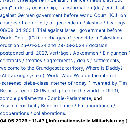
„gag“ orders / censorship
,
Transformation (de / en)
,
Trial
against German government before World Court (ICJ) on
charges of complicity of genocide in Palestine / hearings
08/09-04-2024
,
Trial against Israeli government before
World Court (ICJ) on charges of genocide in Palestine /
order on 26-01-2024 and 28-03-2024 / decision
postponed until 2027
,
Verträge / Abkommen / Einigungen /
contracts / treaties / agreements / deals / settlements
,
welcome to the Grundgesetz territory
,
Where is Daddy?
(AI tracking system)
,
World Wide Web on the internet
(screened plebs-class internet of today / invented by Tim
Berners-Lee at CERN and gifted to the world in 1993)
,
zombie parliaments / Zombie-Parlamente
, und
Zusammenarbeit / Kooperationen / Kollaborationen /
cooperations / collaborations
.
04.05.2026 - 11:43 [ Informationsstelle Militarisierung ]