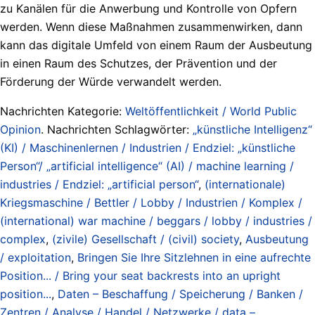
zu Kanälen für die Anwerbung und Kontrolle von Opfern
werden. Wenn diese Maßnahmen zusammenwirken, dann
kann das digitale Umfeld von einem Raum der Ausbeutung
in einen Raum des Schutzes, der Prävention und der
Förderung der Würde verwandelt werden.
Nachrichten Kategorie:
Weltöffentlichkeit / World Public
Opinion
. Nachrichten Schlagwörter:
„künstliche Intelligenz“
(KI) / Maschinenlernen / Industrien / Endziel: „künstliche
Person“/ „artificial intelligence“ (AI) / machine learning /
industries / Endziel: „artificial person“
,
(internationale)
Kriegsmaschine / Bettler / Lobby / Industrien / Komplex /
(international) war machine / beggars / lobby / industries /
complex
,
(zivile) Gesellschaft / (civil) society
,
Ausbeutung
/ exploitation
,
Bringen Sie Ihre Sitzlehnen in eine aufrechte
Position... / Bring your seat backrests into an upright
position...
,
Daten – Beschaffung / Speicherung / Banken /
Zentren / Analyse / Handel / Netzwerke / data –