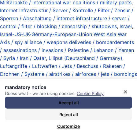
Militärpakte / international war coalitions / military pacts
,
Internet Infrastruktur / Server / Kontrolle / Filter / Zensur /
Sperren / Abschaltung / internet infrastructure / server /
control / filter / blocking / censorship / shutdowns
,
Israel
,
Israel-US-UK-Germany-European-Union West Asia War
Axis / spy alliance / weapons deliveries / bombardements
/ assassinations / invasions / Palestine / Lebanon / Yemen
/ Syria / Iran / Qatar
,
Liliput (Deutschland / Germany)
,
Luftangriffe / Luftwaffen / Jets / Beschuss / Raketen /
Drohnen / Systeme / airstrikes / airforces / jets / bombings
/ shellings / missiles / drones / systems
,
Merz Regierung
mandatory notice
2025-2049 (Schätzung) / Merz government 2025-2049
×
Guess what - we are using cookies.
Cookie Policy
(estimate) / CDU-CSU-SPD (once more..)
,
mosquitos /
Accept all
bitf*cker Inc. / spies / international spy complex / secret
police / state / non-state / contractors / corporations /
Reject all
data brokers
,
Mossad (state spy agency Israel)
,
next war
Customize
on Iran (run-up) / splitting the country after its conquest