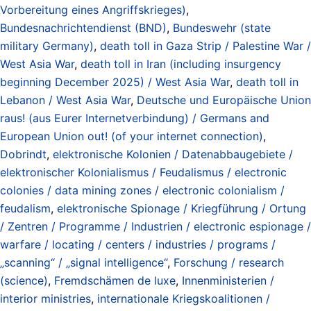
Vorbereitung eines Angriffskrieges)
,
Bundesnachrichtendienst (BND)
,
Bundeswehr (state
military Germany)
,
death toll in Gaza Strip / Palestine War /
West Asia War
,
death toll in Iran (including insurgency
beginning December 2025) / West Asia War
,
death toll in
Lebanon / West Asia War
,
Deutsche und Europäische Union
raus! (aus Eurer Internetverbindung) / Germans and
European Union out! (of your internet connection)
,
Dobrindt
,
elektronische Kolonien / Datenabbaugebiete /
elektronischer Kolonialismus / Feudalismus / electronic
colonies / data mining zones / electronic colonialism /
feudalism
,
elektronische Spionage / Kriegführung / Ortung
/ Zentren / Programme / Industrien / electronic espionage /
warfare / locating / centers / industries / programs /
„scanning“ / „signal intelligence“
,
Forschung / research
(science)
,
Fremdschämen de luxe
,
Innenministerien /
interior ministries
,
internationale Kriegskoalitionen /