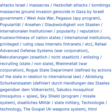
attacks Israel / massacres / Hezbollah attacks / bombings
massacres ground invasion genocide in Gaza by Israeli
government / West Asia War
,
Pegasus (spy program)
,
Popularität / Ansehen / Glaubwürdigkeit von Staaten /
internationalen Institutionen / popularity / reputation /
trustworthiness of nation states / international institutions
,
privileged / ruling class internets (Intranets / etc)
,
Rafael
Advanced Defense Systems (war corporation)
,
Rekrutierungen (staatlich / nicht staatlich) / enlisting /
recruiting (state / non state)
,
Rheinmetall (war
corporation)
,
Rogue State Department (defined by actions
of the state in relation to international law) / Abteilung
Schurkenstaaten (definiert durch Handlungen des Staates
gegenüber dem Völkerrecht)
,
Saludos mosquitos!
(mosquitos = spies)
,
Sky Shield (program / missile
system)
,
staatliches Militär / state military
,
Technologie /
technology
,
The Gospel (AI weapons system)
,
third