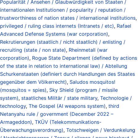
Popularität / Ansehen / Glaubwürdigkeit von Staaten /
internationalen Institutionen / popularity / reputation /
trustworthiness of nation states / international institutions
,
privileged / ruling class internets (Intranets / etc)
,
Rafael
Advanced Defense Systems (war corporation)
,
Rekrutierungen (staatlich / nicht staatlich) / enlisting /
recruiting (state / non state)
,
Rheinmetall (war
corporation)
,
Rogue State Department (defined by actions
of the state in relation to international law) / Abteilung
Schurkenstaaten (definiert durch Handlungen des Staates
gegenüber dem Völkerrecht)
,
Saludos mosquitos!
(mosquitos = spies)
,
Sky Shield (program / missile
system)
,
staatliches Militär / state military
,
Technologie /
technology
,
The Gospel (AI weapons system)
,
third
Netanyahu rule / government (December 2022 –
Armageddon)
,
TKÜV (Telekommunikations-
Überwachungsverordnung)
,
Totschweigen / Verdunkelung
/ Nachrichtensperren / Zensur / silence / news blackout /