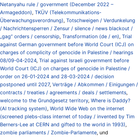
Netanyahu rule / government (December 2022 –
Armageddon)
,
TKÜV (Telekommunikations-
Überwachungsverordnung)
,
Totschweigen / Verdunkelung
/ Nachrichtensperren / Zensur / silence / news blackout /
„gag“ orders / censorship
,
Transformation (de / en)
,
Trial
against German government before World Court (ICJ) on
charges of complicity of genocide in Palestine / hearings
08/09-04-2024
,
Trial against Israeli government before
World Court (ICJ) on charges of genocide in Palestine /
order on 26-01-2024 and 28-03-2024 / decision
postponed until 2027
,
Verträge / Abkommen / Einigungen /
contracts / treaties / agreements / deals / settlements
,
welcome to the Grundgesetz territory
,
Where is Daddy?
(AI tracking system)
,
World Wide Web on the internet
(screened plebs-class internet of today / invented by Tim
Berners-Lee at CERN and gifted to the world in 1993)
,
zombie parliaments / Zombie-Parlamente
, und