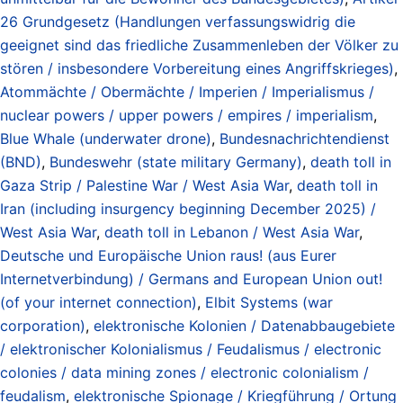
26 Grundgesetz (Handlungen verfassungswidrig die
geeignet sind das friedliche Zusammenleben der Völker zu
stören / insbesondere Vorbereitung eines Angriffskrieges)
,
Atommächte / Obermächte / Imperien / Imperialismus /
nuclear powers / upper powers / empires / imperialism
,
Blue Whale (underwater drone)
,
Bundesnachrichtendienst
(BND)
,
Bundeswehr (state military Germany)
,
death toll in
Gaza Strip / Palestine War / West Asia War
,
death toll in
Iran (including insurgency beginning December 2025) /
West Asia War
,
death toll in Lebanon / West Asia War
,
Deutsche und Europäische Union raus! (aus Eurer
Internetverbindung) / Germans and European Union out!
(of your internet connection)
,
Elbit Systems (war
corporation)
,
elektronische Kolonien / Datenabbaugebiete
/ elektronischer Kolonialismus / Feudalismus / electronic
colonies / data mining zones / electronic colonialism /
feudalism
,
elektronische Spionage / Kriegführung / Ortung