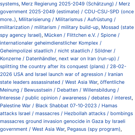
systems
,
Merz Regierung 2025-2049 (Schätzung) / Merz
government 2025-2049 (estimate) / CDU-CSU-SPD (once
more..)
,
Militarisierung / Militarismus / Aufrüstung /
militarization / militarism / military build-up
,
Mossad (state
spy agency Israel)
,
Mücken / Flittchen e.V. / Spione /
internationaler geheimdienstlicher Komplex /
Geheimpolizei staatlich / nicht staatlich / Söldner /
Konzerne / Datenhändler
,
next war on Iran (run-up) /
splitting the country after its conquest (plans) / 28-02-
2026 USA and Israel launch war of agression / Iranian
state leaders assassinated / West Asia War
,
öffentliche
Meinung / Bewusstsein / Debatten / Willensbildung /
Interesse / public opinion / awareness / debates / interest
,
Palestine War / Black Shabbat 07-10-2023 / Hamas
attacks Israel / massacres / Hezbollah attacks / bombings
massacres ground invasion genocide in Gaza by Israeli
government / West Asia War
,
Pegasus (spy program)
,