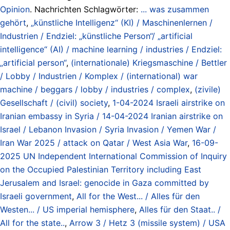
Opinion
. Nachrichten Schlagwörter:
... was zusammen
gehört
,
„künstliche Intelligenz“ (KI) / Maschinenlernen /
Industrien / Endziel: „künstliche Person“/ „artificial
intelligence“ (AI) / machine learning / industries / Endziel:
„artificial person“
,
(internationale) Kriegsmaschine / Bettler
/ Lobby / Industrien / Komplex / (international) war
machine / beggars / lobby / industries / complex
,
(zivile)
Gesellschaft / (civil) society
,
1-04-2024 Israeli airstrike on
Iranian embassy in Syria / 14-04-2024 Iranian airstrike on
Israel / Lebanon Invasion / Syria Invasion / Yemen War /
Iran War 2025 / attack on Qatar / West Asia War
,
16-09-
2025 UN Independent International Commission of Inquiry
on the Occupied Palestinian Territory including East
Jerusalem and Israel: genocide in Gaza committed by
Israeli government
,
All for the West... / Alles für den
Westen... / US imperial hemisphere
,
Alles für den Staat.. /
All for the state..
,
Arrow 3 / Hetz 3 (missile system) / USA