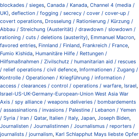
blockades / sieges
,
Canada / Kanada
,
Channel 4 (media /
UK)
,
deflection / fogging / secrecy / cover / cover-up /
covert operations
,
Drosselung / Rationierung / Kürzung /
Abbau / Streichung (Austerität) / drawdown / slowdown /
rationing / cuts / deletions (austerity)
,
Emmanuel Macron
,
favored entries
,
Finnland / Finland
,
Frankreich / France
,
Fumio Kishida
,
Humanitäre Hilfe / Rettungen /
Hilfsmaßnahmen / Zivilschutz / humanitarian aid / rescues
/ relief operations / civil defence
,
Informationen / Zugang /
Kontrolle / Operationen / Kriegführung / information /
access / clearances / control / operations / warfare
,
Israel
,
Israel-US-UK-Germany-European-Union West Asia War
Axis / spy alliance / weapons deliveries / bombardements
/ assassinations / invasions / Palestine / Lebanon / Yemen
/ Syria / Iran / Qatar
,
Italien / Italy
,
Japan
,
Joseph Biden
,
Journalisten / Journalistinnen / Journalismus / reporters /
journalists / journalism
,
Karl Schlapphut Mays liebste Opfer