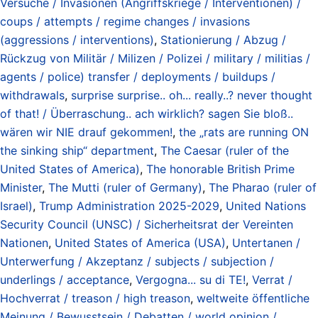
Versuche / Invasionen (Angriffskriege / Interventionen) /
coups / attempts / regime changes / invasions
(aggressions / interventions)
,
Stationierung / Abzug /
Rückzug von Militär / Milizen / Polizei / military / militias /
agents / police) transfer / deployments / buildups /
withdrawals
,
surprise surprise.. oh... really..? never thought
of that! / Überraschung.. ach wirklich? sagen Sie bloß..
wären wir NIE drauf gekommen!
,
the „rats are running ON
the sinking ship“ department
,
The Caesar (ruler of the
United States of America)
,
The honorable British Prime
Minister
,
The Mutti (ruler of Germany)
,
The Pharao (ruler of
Israel)
,
Trump Administration 2025-2029
,
United Nations
Security Council (UNSC) / Sicherheitsrat der Vereinten
Nationen
,
United States of America (USA)
,
Untertanen /
Unterwerfung / Akzeptanz / subjects / subjection /
underlings / acceptance
,
Vergogna... su di TE!
,
Verrat /
Hochverrat / treason / high treason
,
weltweite öffentliche
Meinung / Bewusstsein / Debatten / world opinion /