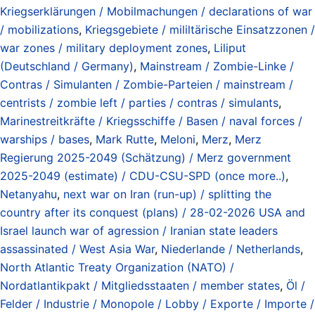
Kriegserklärungen / Mobilmachungen / declarations of war
/ mobilizations
,
Kriegsgebiete / mililtärische Einsatzzonen /
war zones / military deployment zones
,
Liliput
(Deutschland / Germany)
,
Mainstream / Zombie-Linke /
Contras / Simulanten / Zombie-Parteien / mainstream /
centrists / zombie left / parties / contras / simulants
,
Marinestreitkräfte / Kriegsschiffe / Basen / naval forces /
warships / bases
,
Mark Rutte
,
Meloni
,
Merz
,
Merz
Regierung 2025-2049 (Schätzung) / Merz government
2025-2049 (estimate) / CDU-CSU-SPD (once more..)
,
Netanyahu
,
next war on Iran (run-up) / splitting the
country after its conquest (plans) / 28-02-2026 USA and
Israel launch war of agression / Iranian state leaders
assassinated / West Asia War
,
Niederlande / Netherlands
,
North Atlantic Treaty Organization (NATO) /
Nordatlantikpakt / Mitgliedsstaaten / member states
,
Öl /
Felder / Industrie / Monopole / Lobby / Exporte / Importe /