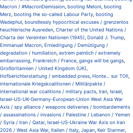
Macron / #MacronDemission
,
booting Meloni
,
booting
Merz
,
booting the so-called Labour Party
,
booting
Wadephul
,
boundlessly hypocritical excuses / grenzenlos
heuchlerische Ausreden
,
Charter of the United Nations /
Charta der Vereinten Nationen (1945)
,
Donald J. Trump
,
Emmanuel Macron
,
Erniedrigung / Demütigung /
degradation / humiliation
,
extrem peinlich / extremely
embarrassing
,
Frankreich / France
,
gangs will be gangs
,
Großbritannien / United Kingdom (UK)
,
Hofberichterstattung / embedded press
,
Honte... sur TOI!
,
internationale Kriegskoalitionen / Militärpakte /
international war coalitions / military pacts
,
Iran
,
Israel
,
Israel-US-UK-Germany-European-Union West Asia War
Axis / spy alliance / weapons deliveries / bombardements
/ assassinations / invasions / Palestine / Lebanon / Yemen
/ Syria / Iran / Qatar
,
Israel-US-Ukraine War Axis on Iran
2026 / West Asia War
,
Italien / Italy
,
Japan
,
Keir Starmer
,