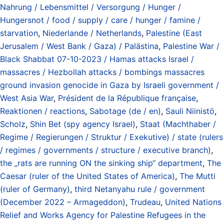
Nahrung / Lebensmittel / Versorgung / Hunger /
Hungersnot / food / supply / care / hunger / famine /
starvation
,
Niederlande / Netherlands
,
Palestine (East
Jerusalem / West Bank / Gaza) / Palästina
,
Palestine War /
Black Shabbat 07-10-2023 / Hamas attacks Israel /
massacres / Hezbollah attacks / bombings massacres
ground invasion genocide in Gaza by Israeli government /
West Asia War
,
Président de la République française
,
Reaktionen / reactions
,
Sabotage (de / en)
,
Sauli Niinistö
,
Scholz
,
Shin Bet (spy agency Israel)
,
Staat (Machthaber /
Regime / Regierungen / Struktur / Exekutive) / state (rulers
/ regimes / governments / structure / executive branch)
,
the „rats are running ON the sinking ship“ department
,
The
Caesar (ruler of the United States of America)
,
The Mutti
(ruler of Germany)
,
third Netanyahu rule / government
(December 2022 – Armageddon)
,
Trudeau
,
United Nations
Relief and Works Agency for Palestine Refugees in the