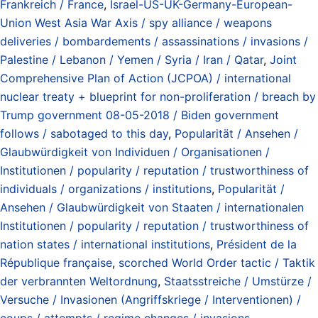
Frankreich / France
,
Israel-US-UK-Germany-European-
Union West Asia War Axis / spy alliance / weapons
deliveries / bombardements / assassinations / invasions /
Palestine / Lebanon / Yemen / Syria / Iran / Qatar
,
Joint
Comprehensive Plan of Action (JCPOA) / international
nuclear treaty + blueprint for non-proliferation / breach by
Trump government 08-05-2018 / Biden government
follows / sabotaged to this day
,
Popularität / Ansehen /
Glaubwürdigkeit von Individuen / Organisationen /
Institutionen / popularity / reputation / trustworthiness of
individuals / organizations / institutions
,
Popularität /
Ansehen / Glaubwürdigkeit von Staaten / internationalen
Institutionen / popularity / reputation / trustworthiness of
nation states / international institutions
,
Président de la
République française
,
scorched World Order tactic / Taktik
der verbrannten Weltordnung
,
Staatsstreiche / Umstürze /
Versuche / Invasionen (Angriffskriege / Interventionen) /
coups / attempts / regime changes / invasions