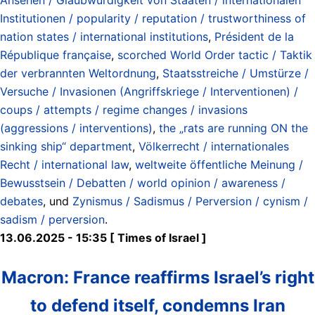
Institutionen / popularity / reputation / trustworthiness of
nation states / international institutions
,
Président de la
République française
,
scorched World Order tactic / Taktik
der verbrannten Weltordnung
,
Staatsstreiche / Umstürze /
Versuche / Invasionen (Angriffskriege / Interventionen) /
coups / attempts / regime changes / invasions
(aggressions / interventions)
,
the „rats are running ON the
sinking ship“ department
,
Völkerrecht / internationales
Recht / international law
,
weltweite öffentliche Meinung /
Bewusstsein / Debatten / world opinion / awareness /
debates
, und
Zynismus / Sadismus / Perversion / cynism /
sadism / perversion
.
13.06.2025 - 15:35 [ Times of Israel ]
Macron: France reaffirms Israel’s right
to defend itself, condemns Iran