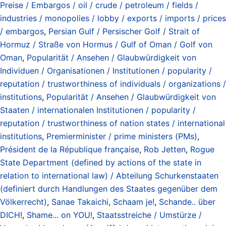
Preise / Embargos / oil / crude / petroleum / fields /
industries / monopolies / lobby / exports / imports / prices
/ embargos
,
Persian Gulf / Persischer Golf / Strait of
Hormuz / Straße von Hormus / Gulf of Oman / Golf von
Oman
,
Popularität / Ansehen / Glaubwürdigkeit von
Individuen / Organisationen / Institutionen / popularity /
reputation / trustworthiness of individuals / organizations /
institutions
,
Popularität / Ansehen / Glaubwürdigkeit von
Staaten / internationalen Institutionen / popularity /
reputation / trustworthiness of nation states / international
institutions
,
Premierminister / prime ministers (PMs)
,
Président de la République française
,
Rob Jetten
,
Rogue
State Department (defined by actions of the state in
relation to international law) / Abteilung Schurkenstaaten
(definiert durch Handlungen des Staates gegenüber dem
Völkerrecht)
,
Sanae Takaichi
,
Schaam je!
,
Schande.. über
DICH!
,
Shame... on YOU!
,
Staatsstreiche / Umstürze /