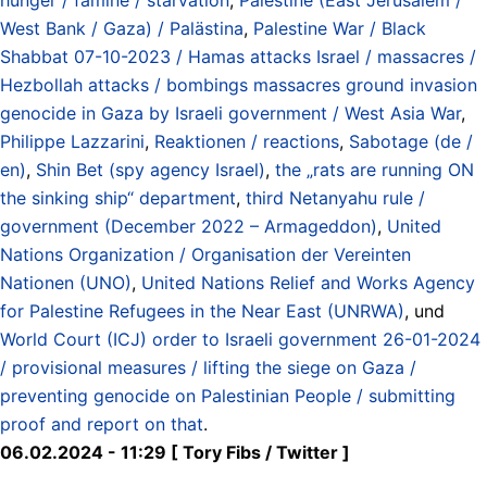
West Bank / Gaza) / Palästina
,
Palestine War / Black
Shabbat 07-10-2023 / Hamas attacks Israel / massacres /
Hezbollah attacks / bombings massacres ground invasion
genocide in Gaza by Israeli government / West Asia War
,
Philippe Lazzarini
,
Reaktionen / reactions
,
Sabotage (de /
en)
,
Shin Bet (spy agency Israel)
,
the „rats are running ON
the sinking ship“ department
,
third Netanyahu rule /
government (December 2022 – Armageddon)
,
United
Nations Organization / Organisation der Vereinten
Nationen (UNO)
,
United Nations Relief and Works Agency
for Palestine Refugees in the Near East (UNRWA)
, und
World Court (ICJ) order to Israeli government 26-01-2024
/ provisional measures / lifting the siege on Gaza /
preventing genocide on Palestinian People / submitting
proof and report on that
.
06.02.2024 - 11:29 [ Tory Fibs / Twitter ]