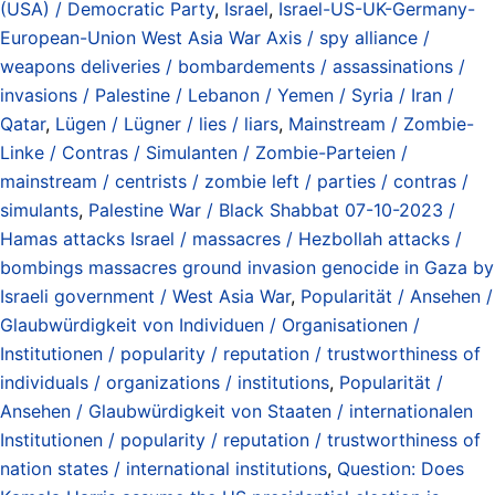
(USA) / Democratic Party
,
Israel
,
Israel-US-UK-Germany-
European-Union West Asia War Axis / spy alliance /
weapons deliveries / bombardements / assassinations /
invasions / Palestine / Lebanon / Yemen / Syria / Iran /
Qatar
,
Lügen / Lügner / lies / liars
,
Mainstream / Zombie-
Linke / Contras / Simulanten / Zombie-Parteien /
mainstream / centrists / zombie left / parties / contras /
simulants
,
Palestine War / Black Shabbat 07-10-2023 /
Hamas attacks Israel / massacres / Hezbollah attacks /
bombings massacres ground invasion genocide in Gaza by
Israeli government / West Asia War
,
Popularität / Ansehen /
Glaubwürdigkeit von Individuen / Organisationen /
Institutionen / popularity / reputation / trustworthiness of
individuals / organizations / institutions
,
Popularität /
Ansehen / Glaubwürdigkeit von Staaten / internationalen
Institutionen / popularity / reputation / trustworthiness of
nation states / international institutions
,
Question: Does