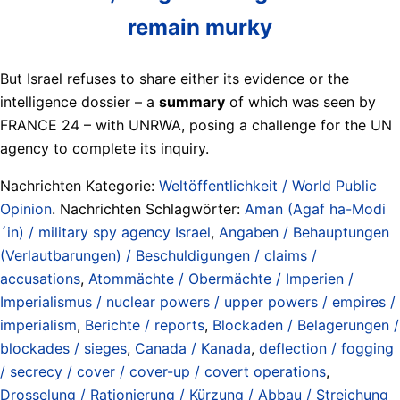
remain murky
But Israel refuses to share either its evidence or the
intelligence dossier – a
summary
of which was seen by
FRANCE 24 – with UNRWA, posing a challenge for the UN
agency to complete its inquiry.
Nachrichten Kategorie:
Weltöffentlichkeit / World Public
Opinion
. Nachrichten Schlagwörter:
Aman (Agaf ha-Modi
´in) / military spy agency Israel
,
Angaben / Behauptungen
(Verlautbarungen) / Beschuldigungen / claims /
accusations
,
Atommächte / Obermächte / Imperien /
Imperialismus / nuclear powers / upper powers / empires /
imperialism
,
Berichte / reports
,
Blockaden / Belagerungen /
blockades / sieges
,
Canada / Kanada
,
deflection / fogging
/ secrecy / cover / cover-up / covert operations
,
Drosselung / Rationierung / Kürzung / Abbau / Streichung