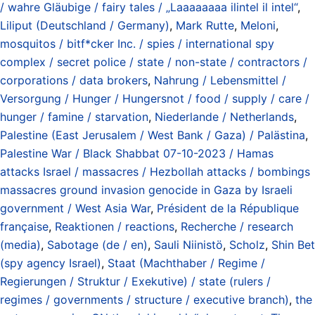
/ wahre Gläubige / fairy tales / „Laaaaaaaa ilintel il intel“
,
Liliput (Deutschland / Germany)
,
Mark Rutte
,
Meloni
,
mosquitos / bitf*cker Inc. / spies / international spy
complex / secret police / state / non-state / contractors /
corporations / data brokers
,
Nahrung / Lebensmittel /
Versorgung / Hunger / Hungersnot / food / supply / care /
hunger / famine / starvation
,
Niederlande / Netherlands
,
Palestine (East Jerusalem / West Bank / Gaza) / Palästina
,
Palestine War / Black Shabbat 07-10-2023 / Hamas
attacks Israel / massacres / Hezbollah attacks / bombings
massacres ground invasion genocide in Gaza by Israeli
government / West Asia War
,
Président de la République
française
,
Reaktionen / reactions
,
Recherche / research
(media)
,
Sabotage (de / en)
,
Sauli Niinistö
,
Scholz
,
Shin Bet
(spy agency Israel)
,
Staat (Machthaber / Regime /
Regierungen / Struktur / Exekutive) / state (rulers /
regimes / governments / structure / executive branch)
,
the