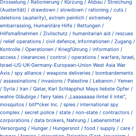
Drosselung / Rationierung / Kürzung / Abbau / Streichung
(Austerität) / drawdown / slowdown / rationing / cuts /
deletions (austerity)
,
extrem peinlich / extremely
embarrassing
,
Humanitäre Hilfe / Rettungen /
Hilfsmaßnahmen / Zivilschutz / humanitarian aid / rescues
/ relief operations / civil defence
,
Informationen / Zugang /
Kontrolle / Operationen / Kriegführung / information /
access / clearances / control / operations / warfare
,
Israel
,
Israel-US-UK-Germany-European-Union West Asia War
Axis / spy alliance / weapons deliveries / bombardements
/ assassinations / invasions / Palestine / Lebanon / Yemen
/ Syria / Iran / Qatar
,
Karl Schlapphut Mays liebste Opfer /
wahre Gläubige / fairy tales / „Laaaaaaaa ilintel il intel“
,
mosquitos / bitf*cker Inc. / spies / international spy
complex / secret police / state / non-state / contractors /
corporations / data brokers
,
Nahrung / Lebensmittel /
Versorgung / Hunger / Hungersnot / food / supply / care /
hunger / famine / starvation
,
Palestine (East Jerusalem /