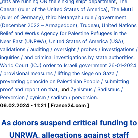
„rats are running ON the sinking ship“ department
,
The
Caesar (ruler of the United States of America)
,
The Mutti
(ruler of Germany)
,
third Netanyahu rule / government
(December 2022 – Armageddon)
,
Trudeau
,
United Nations
Relief and Works Agency for Palestine Refugees in the
Near East (UNRWA)
,
United States of America (USA)
,
validations / auditing / oversight / probes / investigations /
inquiries / and criminal investigations by state authorities
,
World Court (ICJ) order to Israeli government 26-01-2024
/ provisional measures / lifting the siege on Gaza /
preventing genocide on Palestinian People / submitting
proof and report on that
, und
Zynismus / Sadismus /
Perversion / cynism / sadism / perversion
.
06.02.2024 - 11:21 [ France24.com ]
As donors suspend critical funding to
UNRWA, allegations against staff