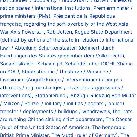
nation states / international institutions
,
Premierminister /
prime ministers (PMs)
,
Président de la République
française
,
regarding the soft overbelly of the West Asia
War Axis Powers....
,
Rob Jetten
,
Rogue State Department
(defined by actions of the state in relation to international
law) / Abteilung Schurkenstaaten (definiert durch
Handlungen des Staates gegenüber dem Völkerrecht)
,
Sanae Takaichi
,
Schaam je!
,
Schande.. über DICH!
,
Shame...
on YOU!
,
Staatsstreiche / Umstürze / Versuche /
Invasionen (Angriffskriege / Interventionen) / coups /
attempts / regime changes / invasions (aggressions /
interventions)
,
Stationierung / Abzug / Rückzug von Militär
/ Milizen / Polizei / military / militias / agents / police)
transfer / deployments / buildups / withdrawals
,
the „rats
are running ON the sinking ship“ department
,
The Caesar
(ruler of the United States of America)
,
The honorable
British Prime Minister
,
The Mutti (ruler of Germany)
,
The