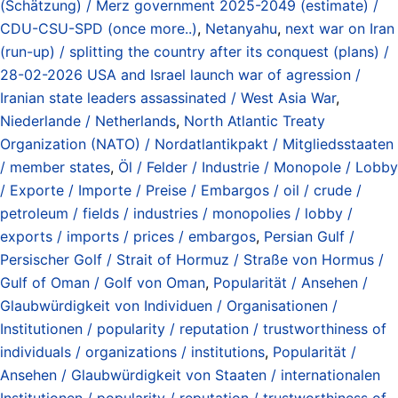
(Schätzung) / Merz government 2025-2049 (estimate) /
CDU-CSU-SPD (once more..)
,
Netanyahu
,
next war on Iran
(run-up) / splitting the country after its conquest (plans) /
28-02-2026 USA and Israel launch war of agression /
Iranian state leaders assassinated / West Asia War
,
Niederlande / Netherlands
,
North Atlantic Treaty
Organization (NATO) / Nordatlantikpakt / Mitgliedsstaaten
/ member states
,
Öl / Felder / Industrie / Monopole / Lobby
/ Exporte / Importe / Preise / Embargos / oil / crude /
petroleum / fields / industries / monopolies / lobby /
exports / imports / prices / embargos
,
Persian Gulf /
Persischer Golf / Strait of Hormuz / Straße von Hormus /
Gulf of Oman / Golf von Oman
,
Popularität / Ansehen /
Glaubwürdigkeit von Individuen / Organisationen /
Institutionen / popularity / reputation / trustworthiness of
individuals / organizations / institutions
,
Popularität /
Ansehen / Glaubwürdigkeit von Staaten / internationalen
Institutionen / popularity / reputation / trustworthiness of