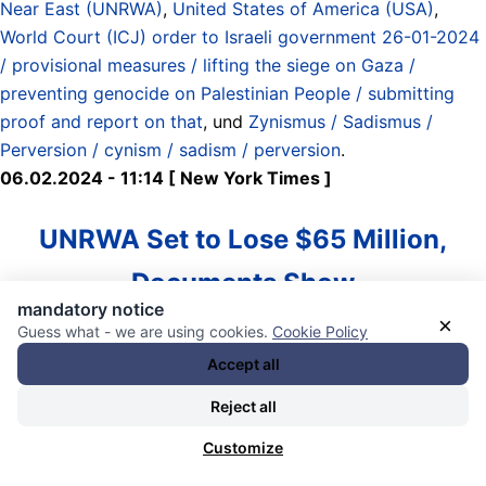
Near East (UNRWA)
,
United States of America (USA)
,
World Court (ICJ) order to Israeli government 26-01-2024
/ provisional measures / lifting the siege on Gaza /
preventing genocide on Palestinian People / submitting
proof and report on that
, und
Zynismus / Sadismus /
Perversion / cynism / sadism / perversion
.
06.02.2024 - 11:14 [ New York Times ]
UNRWA Set to Lose $65 Million,
Documents Show
mandatory notice
×
Guess what - we are using cookies.
Cookie Policy
The United Nations Relief and Works Agency, the main aid
Accept all
agency in Gaza, is set to lose $65 million by the end of
February as donors’ funding cuts begin to kick in,
Reject all
according to internal accounting documents reviewed by
Customize
The New York Times.