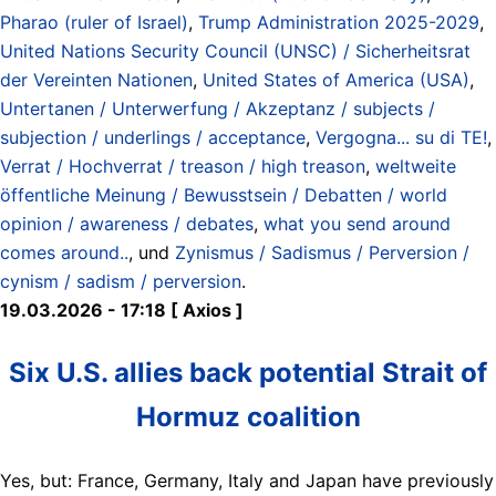
Pharao (ruler of Israel)
,
Trump Administration 2025-2029
,
United Nations Security Council (UNSC) / Sicherheitsrat
der Vereinten Nationen
,
United States of America (USA)
,
Untertanen / Unterwerfung / Akzeptanz / subjects /
subjection / underlings / acceptance
,
Vergogna... su di TE!
,
Verrat / Hochverrat / treason / high treason
,
weltweite
öffentliche Meinung / Bewusstsein / Debatten / world
opinion / awareness / debates
,
what you send around
comes around..
, und
Zynismus / Sadismus / Perversion /
cynism / sadism / perversion
.
19.03.2026 - 17:18 [ Axios ]
Six U.S. allies back potential Strait of
Hormuz coalition
Yes, but: France, Germany, Italy and Japan have previously