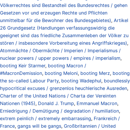
Völkerrechtes sind Bestandteil des Bundesrechtes / gehen
Gesetzen vor und erzeugen Rechte und Pflichten
unmittelbar für die Bewohner des Bundesgebietes)
,
Artikel
26 Grundgesetz (Handlungen verfassungswidrig die
geeignet sind das friedliche Zusammenleben der Völker zu
stören / insbesondere Vorbereitung eines Angriffskrieges)
,
Atommächte / Obermächte / Imperien / Imperialismus /
nuclear powers / upper powers / empires / imperialism
,
booting Keir Starmer
,
booting Macron /
#MacronDemission
,
booting Meloni
,
booting Merz
,
booting
the so-called Labour Party
,
booting Wadephul
,
boundlessly
hypocritical excuses / grenzenlos heuchlerische Ausreden
,
Charter of the United Nations / Charta der Vereinten
Nationen (1945)
,
Donald J. Trump
,
Emmanuel Macron
,
Erniedrigung / Demütigung / degradation / humiliation
,
extrem peinlich / extremely embarrassing
,
Frankreich /
France
,
gangs will be gangs
,
Großbritannien / United