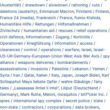
(Austerität) / drawdown / slowdown / rationing / cuts /
deletions (austerity)
,
Emmanuel Macron
,
Finnland / Finland
,
France 24 (media)
,
Frankreich / France
,
Fumio Kishida
,
Humanitäre Hilfe / Rettungen / Hilfsmaßnahmen /
Zivilschutz / humanitarian aid / rescues / relief operations /
civil defence
,
Informationen / Zugang / Kontrolle /
Operationen / Kriegführung / information / access /
clearances / control / operations / warfare
,
Israel
,
Israel-
US-UK-Germany-European-Union West Asia War Axis / spy
alliance / weapons deliveries / bombardements /
assassinations / invasions / Palestine / Lebanon / Yemen /
Syria / Iran / Qatar
,
Italien / Italy
,
Japan
,
Joseph Biden
,
Karl
Schlapphut Mays liebste Opfer / wahre Gläubige / fairy
tales / „Laaaaaaaa ilintel il intel“
,
Liliput (Deutschland /
Germany)
,
Mark Rutte
,
Meloni
,
mosquitos / bitf*cker Inc. /
spies / international spy complex / secret police / state /
non-state / contractors / corporations / data brokers
,