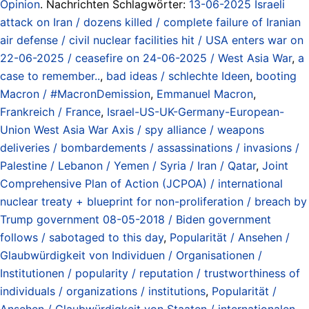
Opinion
. Nachrichten Schlagwörter:
13-06-2025 Israeli
attack on Iran / dozens killed / complete failure of Iranian
air defense / civil nuclear facilities hit / USA enters war on
22-06-2025 / ceasefire on 24-06-2025 / West Asia War
,
a
case to remember..
,
bad ideas / schlechte Ideen
,
booting
Macron / #MacronDemission
,
Emmanuel Macron
,
Frankreich / France
,
Israel-US-UK-Germany-European-
Union West Asia War Axis / spy alliance / weapons
deliveries / bombardements / assassinations / invasions /
Palestine / Lebanon / Yemen / Syria / Iran / Qatar
,
Joint
Comprehensive Plan of Action (JCPOA) / international
nuclear treaty + blueprint for non-proliferation / breach by
Trump government 08-05-2018 / Biden government
follows / sabotaged to this day
,
Popularität / Ansehen /
Glaubwürdigkeit von Individuen / Organisationen /
Institutionen / popularity / reputation / trustworthiness of
individuals / organizations / institutions
,
Popularität /
Ansehen / Glaubwürdigkeit von Staaten / internationalen