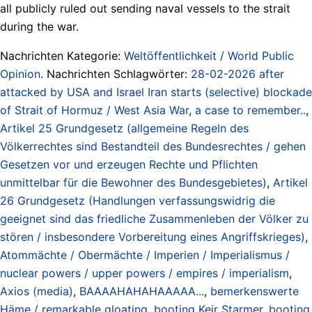
all publicly ruled out sending naval vessels to the strait
during the war.
Nachrichten Kategorie:
Weltöffentlichkeit / World Public
Opinion
. Nachrichten Schlagwörter:
28-02-2026 after
attacked by USA and Israel Iran starts (selective) blockade
of Strait of Hormuz / West Asia War
,
a case to remember..
,
Artikel 25 Grundgesetz (allgemeine Regeln des
Völkerrechtes sind Bestandteil des Bundesrechtes / gehen
Gesetzen vor und erzeugen Rechte und Pflichten
unmittelbar für die Bewohner des Bundesgebietes)
,
Artikel
26 Grundgesetz (Handlungen verfassungswidrig die
geeignet sind das friedliche Zusammenleben der Völker zu
stören / insbesondere Vorbereitung eines Angriffskrieges)
,
Atommächte / Obermächte / Imperien / Imperialismus /
nuclear powers / upper powers / empires / imperialism
,
Axios (media)
,
BAAAAHAHAHAAAAA...
,
bemerkenswerte
Häme / remarkable gloating
,
booting Keir Starmer
,
booting