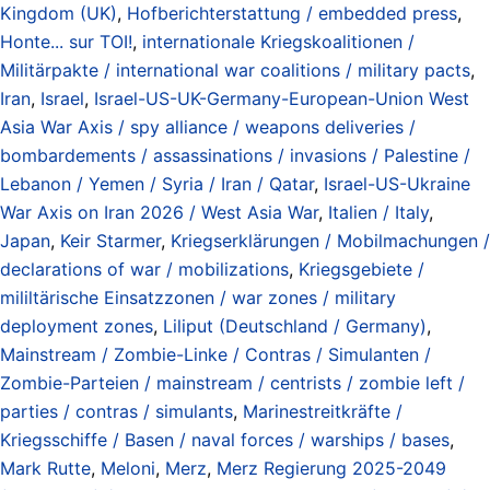
Kingdom (UK)
,
Hofberichterstattung / embedded press
,
Honte... sur TOI!
,
internationale Kriegskoalitionen /
Militärpakte / international war coalitions / military pacts
,
Iran
,
Israel
,
Israel-US-UK-Germany-European-Union West
Asia War Axis / spy alliance / weapons deliveries /
bombardements / assassinations / invasions / Palestine /
Lebanon / Yemen / Syria / Iran / Qatar
,
Israel-US-Ukraine
War Axis on Iran 2026 / West Asia War
,
Italien / Italy
,
Japan
,
Keir Starmer
,
Kriegserklärungen / Mobilmachungen /
declarations of war / mobilizations
,
Kriegsgebiete /
mililtärische Einsatzzonen / war zones / military
deployment zones
,
Liliput (Deutschland / Germany)
,
Mainstream / Zombie-Linke / Contras / Simulanten /
Zombie-Parteien / mainstream / centrists / zombie left /
parties / contras / simulants
,
Marinestreitkräfte /
Kriegsschiffe / Basen / naval forces / warships / bases
,
Mark Rutte
,
Meloni
,
Merz
,
Merz Regierung 2025-2049