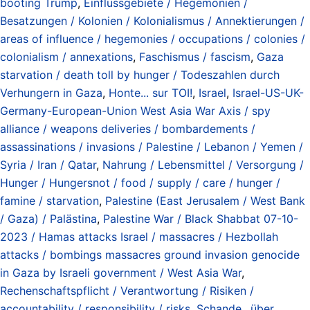
booting Trump
,
Einflussgebiete / Hegemonien /
Besatzungen / Kolonien / Kolonialismus / Annektierungen /
areas of influence / hegemonies / occupations / colonies /
colonialism / annexations
,
Faschismus / fascism
,
Gaza
starvation / death toll by hunger / Todeszahlen durch
Verhungern in Gaza
,
Honte... sur TOI!
,
Israel
,
Israel-US-UK-
Germany-European-Union West Asia War Axis / spy
alliance / weapons deliveries / bombardements /
assassinations / invasions / Palestine / Lebanon / Yemen /
Syria / Iran / Qatar
,
Nahrung / Lebensmittel / Versorgung /
Hunger / Hungersnot / food / supply / care / hunger /
famine / starvation
,
Palestine (East Jerusalem / West Bank
/ Gaza) / Palästina
,
Palestine War / Black Shabbat 07-10-
2023 / Hamas attacks Israel / massacres / Hezbollah
attacks / bombings massacres ground invasion genocide
in Gaza by Israeli government / West Asia War
,
Rechenschaftspflicht / Verantwortung / Risiken /
accountability / responsibility / risks
,
Schande.. über