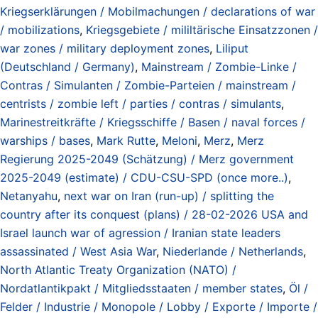
Kriegserklärungen / Mobilmachungen / declarations of war
/ mobilizations
,
Kriegsgebiete / mililtärische Einsatzzonen /
war zones / military deployment zones
,
Liliput
(Deutschland / Germany)
,
Mainstream / Zombie-Linke /
Contras / Simulanten / Zombie-Parteien / mainstream /
centrists / zombie left / parties / contras / simulants
,
Marinestreitkräfte / Kriegsschiffe / Basen / naval forces /
warships / bases
,
Mark Rutte
,
Meloni
,
Merz
,
Merz
Regierung 2025-2049 (Schätzung) / Merz government
2025-2049 (estimate) / CDU-CSU-SPD (once more..)
,
Netanyahu
,
next war on Iran (run-up) / splitting the
country after its conquest (plans) / 28-02-2026 USA and
Israel launch war of agression / Iranian state leaders
assassinated / West Asia War
,
Niederlande / Netherlands
,
North Atlantic Treaty Organization (NATO) /
Nordatlantikpakt / Mitgliedsstaaten / member states
,
Öl /
Felder / Industrie / Monopole / Lobby / Exporte / Importe /