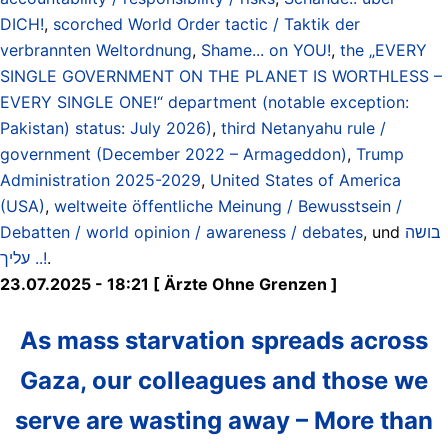
DICH!
,
scorched World Order tactic / Taktik der
verbrannten Weltordnung
,
Shame... on YOU!
,
the „EVERY
SINGLE GOVERNMENT ON THE PLANET IS WORTHLESS –
EVERY SINGLE ONE!“ department (notable exception:
Pakistan) status: July 2026)
,
third Netanyahu rule /
government (December 2022 – Armageddon)
,
Trump
Administration 2025-2029
,
United States of America
(USA)
,
weltweite öffentliche Meinung / Bewusstsein /
Debatten / world opinion / awareness / debates
, und
בושה
.. עליך!
.
23.07.2025 - 18:21 [ Ärzte Ohne Grenzen ]
As mass starvation spreads across
Gaza, our colleagues and those we
serve are wasting away – More than