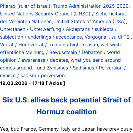
Pharao (ruler of Israel)
,
Trump Administration 2025-2029
,
United Nations Security Council (UNSC) / Sicherheitsrat
der Vereinten Nationen
,
United States of America (USA)
,
Untertanen / Unterwerfung / Akzeptanz / subjects /
subjection / underlings / acceptance
,
Vergogna... su di TE!
,
Verrat / Hochverrat / treason / high treason
,
weltweite
öffentliche Meinung / Bewusstsein / Debatten / world
opinion / awareness / debates
,
what you send around
comes around..
, und
Zynismus / Sadismus / Perversion /
cynism / sadism / perversion
.
19.03.2026 - 17:18 [ Axios ]
Six U.S. allies back potential Strait of
Hormuz coalition
Yes, but: France, Germany, Italy and Japan have previously