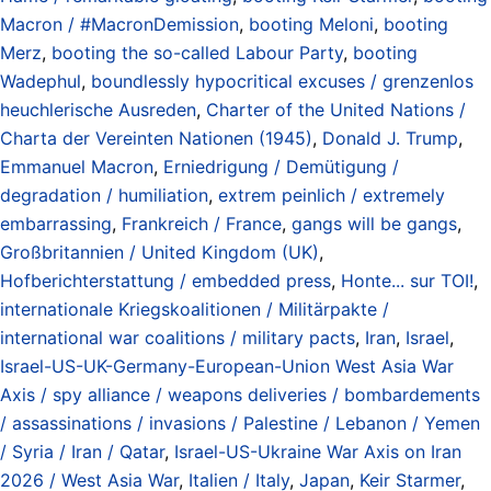
Macron / #MacronDemission
,
booting Meloni
,
booting
Merz
,
booting the so-called Labour Party
,
booting
Wadephul
,
boundlessly hypocritical excuses / grenzenlos
heuchlerische Ausreden
,
Charter of the United Nations /
Charta der Vereinten Nationen (1945)
,
Donald J. Trump
,
Emmanuel Macron
,
Erniedrigung / Demütigung /
degradation / humiliation
,
extrem peinlich / extremely
embarrassing
,
Frankreich / France
,
gangs will be gangs
,
Großbritannien / United Kingdom (UK)
,
Hofberichterstattung / embedded press
,
Honte... sur TOI!
,
internationale Kriegskoalitionen / Militärpakte /
international war coalitions / military pacts
,
Iran
,
Israel
,
Israel-US-UK-Germany-European-Union West Asia War
Axis / spy alliance / weapons deliveries / bombardements
/ assassinations / invasions / Palestine / Lebanon / Yemen
/ Syria / Iran / Qatar
,
Israel-US-Ukraine War Axis on Iran
2026 / West Asia War
,
Italien / Italy
,
Japan
,
Keir Starmer
,