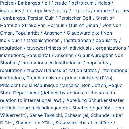
Preise / Embargos / oil / crude / petroleum / fields /
industries / monopolies / lobby / exports / imports / prices
/ embargos
,
Persian Gulf / Persischer Golf / Strait of
Hormuz / Straße von Hormus / Gulf of Oman / Golf von
Oman
,
Popularität / Ansehen / Glaubwürdigkeit von
Individuen / Organisationen / Institutionen / popularity /
reputation / trustworthiness of individuals / organizations /
institutions
,
Popularität / Ansehen / Glaubwürdigkeit von
Staaten / internationalen Institutionen / popularity /
reputation / trustworthiness of nation states / international
institutions
,
Premierminister / prime ministers (PMs)
,
Président de la République française
,
Rob Jetten
,
Rogue
State Department (defined by actions of the state in
relation to international law) / Abteilung Schurkenstaaten
(definiert durch Handlungen des Staates gegenüber dem
Völkerrecht)
,
Sanae Takaichi
,
Schaam je!
,
Schande.. über
DICH!
,
Shame... on YOU!
,
Staatsstreiche / Umstürze /