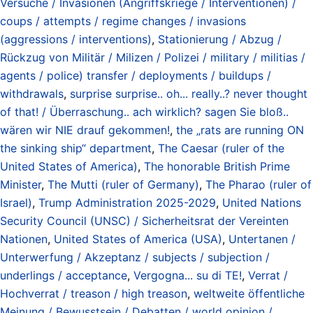
Versuche / Invasionen (Angriffskriege / Interventionen) /
coups / attempts / regime changes / invasions
(aggressions / interventions)
,
Stationierung / Abzug /
Rückzug von Militär / Milizen / Polizei / military / militias /
agents / police) transfer / deployments / buildups /
withdrawals
,
surprise surprise.. oh... really..? never thought
of that! / Überraschung.. ach wirklich? sagen Sie bloß..
wären wir NIE drauf gekommen!
,
the „rats are running ON
the sinking ship“ department
,
The Caesar (ruler of the
United States of America)
,
The honorable British Prime
Minister
,
The Mutti (ruler of Germany)
,
The Pharao (ruler of
Israel)
,
Trump Administration 2025-2029
,
United Nations
Security Council (UNSC) / Sicherheitsrat der Vereinten
Nationen
,
United States of America (USA)
,
Untertanen /
Unterwerfung / Akzeptanz / subjects / subjection /
underlings / acceptance
,
Vergogna... su di TE!
,
Verrat /
Hochverrat / treason / high treason
,
weltweite öffentliche
Meinung / Bewusstsein / Debatten / world opinion /