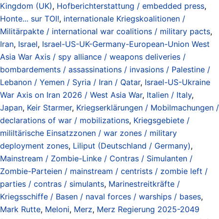
Kingdom (UK)
,
Hofberichterstattung / embedded press
,
Honte... sur TOI!
,
internationale Kriegskoalitionen /
Militärpakte / international war coalitions / military pacts
,
Iran
,
Israel
,
Israel-US-UK-Germany-European-Union West
Asia War Axis / spy alliance / weapons deliveries /
bombardements / assassinations / invasions / Palestine /
Lebanon / Yemen / Syria / Iran / Qatar
,
Israel-US-Ukraine
War Axis on Iran 2026 / West Asia War
,
Italien / Italy
,
Japan
,
Keir Starmer
,
Kriegserklärungen / Mobilmachungen /
declarations of war / mobilizations
,
Kriegsgebiete /
mililtärische Einsatzzonen / war zones / military
deployment zones
,
Liliput (Deutschland / Germany)
,
Mainstream / Zombie-Linke / Contras / Simulanten /
Zombie-Parteien / mainstream / centrists / zombie left /
parties / contras / simulants
,
Marinestreitkräfte /
Kriegsschiffe / Basen / naval forces / warships / bases
,
Mark Rutte
,
Meloni
,
Merz
,
Merz Regierung 2025-2049