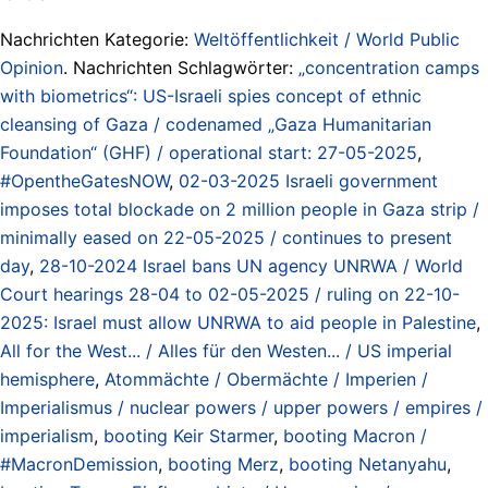
Nachrichten Kategorie:
Weltöffentlichkeit / World Public
Opinion
. Nachrichten Schlagwörter:
„concentration camps
with biometrics“: US-Israeli spies concept of ethnic
cleansing of Gaza / codenamed „Gaza Humanitarian
Foundation“ (GHF) / operational start: 27-05-2025
,
#OpentheGatesNOW
,
02-03-2025 Israeli government
imposes total blockade on 2 million people in Gaza strip /
minimally eased on 22-05-2025 / continues to present
day
,
28-10-2024 Israel bans UN agency UNRWA / World
Court hearings 28-04 to 02-05-2025 / ruling on 22-10-
2025: Israel must allow UNRWA to aid people in Palestine
,
All for the West... / Alles für den Westen... / US imperial
hemisphere
,
Atommächte / Obermächte / Imperien /
Imperialismus / nuclear powers / upper powers / empires /
imperialism
,
booting Keir Starmer
,
booting Macron /
#MacronDemission
,
booting Merz
,
booting Netanyahu
,