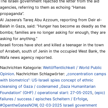
The Israeli government rejected the letter from the aid
agencies, referring to them as echoing “Hamas
propaganda”.
Al Jazeera’s Tareq Abu Azzoum, reporting from Deir el-
Balah in Gaza, said: “Hunger has become as deadly as the
bombs; families are no longer asking for enough, they are
asking for anything.”
Israeli forces have shot and killed a teenager in the town
of Arrabeh, south of Jenin in the occupied West Bank, the
Wafa news agency reported.
Nachrichten Kategorie:
Weltöffentlichkeit / World Public
Opinion
. Nachrichten Schlagwörter:
„concentration camps
with biometrics“: US-Israeli spies concept of ethnic
cleansing of Gaza / codenamed „Gaza Humanitarian
Foundation“ (GHF) / operational start: 27-05-2025
,
(epic)
failures / success / episches Scheitern / Erfolge
,
#OpentheGatesNOW
,
02-03-2025 Israeli government