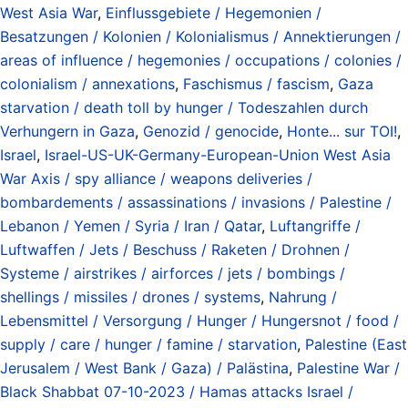
West Asia War
,
Einflussgebiete / Hegemonien /
Besatzungen / Kolonien / Kolonialismus / Annektierungen /
areas of influence / hegemonies / occupations / colonies /
colonialism / annexations
,
Faschismus / fascism
,
Gaza
starvation / death toll by hunger / Todeszahlen durch
Verhungern in Gaza
,
Genozid / genocide
,
Honte... sur TOI!
,
Israel
,
Israel-US-UK-Germany-European-Union West Asia
War Axis / spy alliance / weapons deliveries /
bombardements / assassinations / invasions / Palestine /
Lebanon / Yemen / Syria / Iran / Qatar
,
Luftangriffe /
Luftwaffen / Jets / Beschuss / Raketen / Drohnen /
Systeme / airstrikes / airforces / jets / bombings /
shellings / missiles / drones / systems
,
Nahrung /
Lebensmittel / Versorgung / Hunger / Hungersnot / food /
supply / care / hunger / famine / starvation
,
Palestine (East
Jerusalem / West Bank / Gaza) / Palästina
,
Palestine War /
Black Shabbat 07-10-2023 / Hamas attacks Israel /