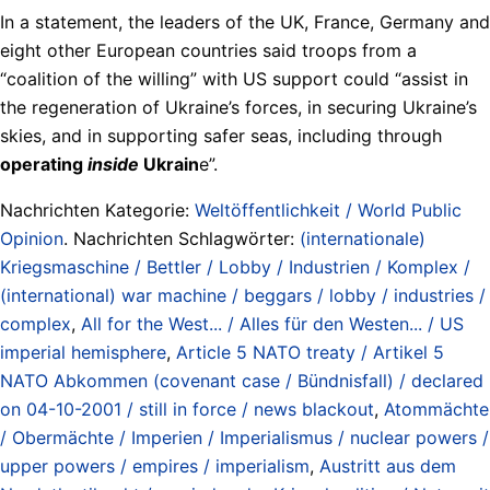
In a statement, the leaders of the UK, France, Germany and
eight other European countries said troops from a
“coalition of the willing” with US support could “assist in
the regeneration of Ukraine’s forces, in securing Ukraine’s
skies, and in supporting safer seas, including through
operating
inside
Ukrain
e”.
Nachrichten Kategorie:
Weltöffentlichkeit / World Public
Opinion
. Nachrichten Schlagwörter:
(internationale)
Kriegsmaschine / Bettler / Lobby / Industrien / Komplex /
(international) war machine / beggars / lobby / industries /
complex
,
All for the West... / Alles für den Westen... / US
imperial hemisphere
,
Article 5 NATO treaty / Artikel 5
NATO Abkommen (covenant case / Bündnisfall) / declared
on 04-10-2001 / still in force / news blackout
,
Atommächte
/ Obermächte / Imperien / Imperialismus / nuclear powers /
upper powers / empires / imperialism
,
Austritt aus dem