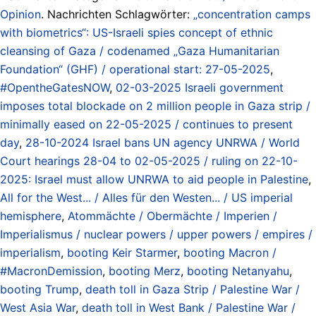
Opinion
. Nachrichten Schlagwörter:
„concentration camps
with biometrics“: US-Israeli spies concept of ethnic
cleansing of Gaza / codenamed „Gaza Humanitarian
Foundation“ (GHF) / operational start: 27-05-2025
,
#OpentheGatesNOW
,
02-03-2025 Israeli government
imposes total blockade on 2 million people in Gaza strip /
minimally eased on 22-05-2025 / continues to present
day
,
28-10-2024 Israel bans UN agency UNRWA / World
Court hearings 28-04 to 02-05-2025 / ruling on 22-10-
2025: Israel must allow UNRWA to aid people in Palestine
,
All for the West... / Alles für den Westen... / US imperial
hemisphere
,
Atommächte / Obermächte / Imperien /
Imperialismus / nuclear powers / upper powers / empires /
imperialism
,
booting Keir Starmer
,
booting Macron /
#MacronDemission
,
booting Merz
,
booting Netanyahu
,
booting Trump
,
death toll in Gaza Strip / Palestine War /
West Asia War
,
death toll in West Bank / Palestine War /