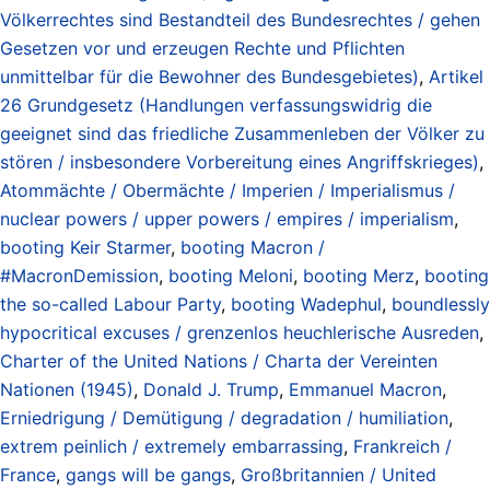
Völkerrechtes sind Bestandteil des Bundesrechtes / gehen
Gesetzen vor und erzeugen Rechte und Pflichten
unmittelbar für die Bewohner des Bundesgebietes)
,
Artikel
26 Grundgesetz (Handlungen verfassungswidrig die
geeignet sind das friedliche Zusammenleben der Völker zu
stören / insbesondere Vorbereitung eines Angriffskrieges)
,
Atommächte / Obermächte / Imperien / Imperialismus /
nuclear powers / upper powers / empires / imperialism
,
booting Keir Starmer
,
booting Macron /
#MacronDemission
,
booting Meloni
,
booting Merz
,
booting
the so-called Labour Party
,
booting Wadephul
,
boundlessly
hypocritical excuses / grenzenlos heuchlerische Ausreden
,
Charter of the United Nations / Charta der Vereinten
Nationen (1945)
,
Donald J. Trump
,
Emmanuel Macron
,
Erniedrigung / Demütigung / degradation / humiliation
,
extrem peinlich / extremely embarrassing
,
Frankreich /
France
,
gangs will be gangs
,
Großbritannien / United