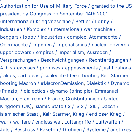
Authorization for Use of Military Force / granted to the US
president by Congress on September 14th 2001
,
(internationale) Kriegsmaschine / Bettler / Lobby /
Industrien / Komplex / (international) war machine /
beggars / lobby / industries / complex
,
Atommächte /
Obermächte / Imperien / Imperialismus / nuclear powers /
upper powers / empires / imperialism
,
Ausreden /
Versprechungen / Beschwichtigungen / Rechtfertigungen /
Alibis / excuses / promises / appeasements / justifications
/ alibis
,
bad ideas / schlechte Ideen
,
booting Keir Starmer
,
booting Macron / #MacronDemission
,
Dialektik / Dynamo
(Prinzip) / dialectics / dynamo (principle)
,
Emmanuel
Macron
,
Frankreich / France
,
Großbritannien / United
Kingdom (UK)
,
Islamic State (IS / ISIS / ISIL / Daesh /
Islamischer Staat)
,
Keir Starmer
,
Krieg / endloser Krieg /
war / warfare / endless war
,
Luftangriffe / Luftwaffen /
Jets / Beschuss / Raketen / Drohnen / Systeme / airstrikes