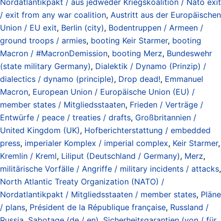
Nordatlantikpakt / aus jedweder Kriegskoalition / Nato exit
/ exit from any war coalition
,
Austritt aus der Europäischen
Union / EU exit
,
Berlin (city)
,
Bodentruppen / Armeen /
ground troops / armies
,
booting Keir Starmer
,
booting
Macron / #MacronDemission
,
booting Merz
,
Bundeswehr
(state military Germany)
,
Dialektik / Dynamo (Prinzip) /
dialectics / dynamo (principle)
,
Drop dead!
,
Emmanuel
Macron
,
European Union / Europäische Union (EU) /
member states / Mitgliedsstaaten
,
Frieden / Verträge /
Entwürfe / peace / treaties / drafts
,
Großbritannien /
United Kingdom (UK)
,
Hofberichterstattung / embedded
press
,
imperialer Komplex / imperial complex
,
Keir Starmer
,
Kremlin / Kreml
,
Liliput (Deutschland / Germany)
,
Merz
,
militärische Vorfälle / Angriffe / military incidents / attacks
,
North Atlantic Treaty Organization (NATO) /
Nordatlantikpakt / Mitgliedsstaaten / member states
,
Pläne
/ plans
,
Président de la République française
,
Russland /
Russia
,
Sabotage (de / en)
,
Sicherheitsgarantien (von / für