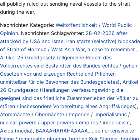
all publicly ruled out sending naval vessels to the strait
during the war.
Nachrichten Kategorie:
Weltöffentlichkeit / World Public
Opinion
. Nachrichten Schlagwörter:
28-02-2026 after
attacked by USA and Israel Iran starts (selective) blockade
of Strait of Hormuz / West Asia War
,
a case to remember..
,
Artikel 25 Grundgesetz (allgemeine Regeln des
Völkerrechtes sind Bestandteil des Bundesrechtes / gehen
Gesetzen vor und erzeugen Rechte und Pflichten
unmittelbar für die Bewohner des Bundesgebietes)
,
Artikel
26 Grundgesetz (Handlungen verfassungswidrig die
geeignet sind das friedliche Zusammenleben der Völker zu
stören / insbesondere Vorbereitung eines Angriffskrieges)
,
Atommächte / Obermächte / Imperien / Imperialismus /
nuclear powers / upper powers / empires / imperialism
,
Axios (media)
,
BAAAAHAHAHAAAAA...
,
bemerkenswerte
Häme / remarkable gloating
,
booting Keir Starmer
,
booting