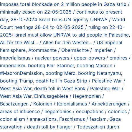
imposes total blockade on 2 million people in Gaza strip /
minimally eased on 22-05-2025 / continues to present
day
,
28-10-2024 Israel bans UN agency UNRWA / World
Court hearings 28-04 to 02-05-2025 / ruling on 22-10-
2025: Israel must allow UNRWA to aid people in Palestine
,
All for the West... / Alles für den Westen... / US imperial
hemisphere
,
Atommächte / Obermächte / Imperien /
Imperialismus / nuclear powers / upper powers / empires /
imperialism
,
booting Keir Starmer
,
booting Macron /
#MacronDemission
,
booting Merz
,
booting Netanyahu
,
booting Trump
,
death toll in Gaza Strip / Palestine War /
West Asia War
,
death toll in West Bank / Palestine War /
West Asia War
,
Einflussgebiete / Hegemonien /
Besatzungen / Kolonien / Kolonialismus / Annektierungen /
areas of influence / hegemonies / occupations / colonies /
colonialism / annexations
,
Faschismus / fascism
,
Gaza
starvation / death toll by hunger / Todeszahlen durch