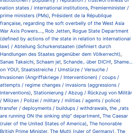
nation states / international institutions
,
Premierminister /
prime ministers (PMs)
,
Président de la République
française
,
regarding the soft overbelly of the West Asia
War Axis Powers....
,
Rob Jetten
,
Rogue State Department
(defined by actions of the state in relation to international
law) / Abteilung Schurkenstaaten (definiert durch
Handlungen des Staates gegenüber dem Völkerrecht)
,
Sanae Takaichi
,
Schaam je!
,
Schande.. über DICH!
,
Shame...
on YOU!
,
Staatsstreiche / Umstürze / Versuche /
Invasionen (Angriffskriege / Interventionen) / coups /
attempts / regime changes / invasions (aggressions /
interventions)
,
Stationierung / Abzug / Rückzug von Militär
/ Milizen / Polizei / military / militias / agents / police)
transfer / deployments / buildups / withdrawals
,
the „rats
are running ON the sinking ship“ department
,
The Caesar
(ruler of the United States of America)
,
The honorable
British Prime Minister
,
The Mutti (ruler of Germany)
,
The