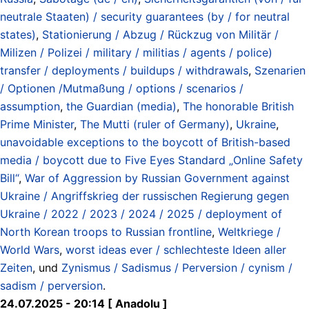
neutrale Staaten) / security guarantees (by / for neutral
states)
,
Stationierung / Abzug / Rückzug von Militär /
Milizen / Polizei / military / militias / agents / police)
transfer / deployments / buildups / withdrawals
,
Szenarien
/ Optionen /Mutmaßung / options / scenarios /
assumption
,
the Guardian (media)
,
The honorable British
Prime Minister
,
The Mutti (ruler of Germany)
,
Ukraine
,
unavoidable exceptions to the boycott of British-based
media / boycott due to Five Eyes Standard „Online Safety
Bill“
,
War of Aggression by Russian Government against
Ukraine / Angriffskrieg der russischen Regierung gegen
Ukraine / 2022 / 2023 / 2024 / 2025 / deployment of
North Korean troops to Russian frontline
,
Weltkriege /
World Wars
,
worst ideas ever / schlechteste Ideen aller
Zeiten
, und
Zynismus / Sadismus / Perversion / cynism /
sadism / perversion
.
24.07.2025 - 20:14 [ Anadolu ]