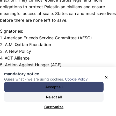
obligations to protect Palestinian civilians and ensure
meaningful access at scale. States can and must save lives
before there are none left to save.
Signatories:
1. American Friends Service Committee (AFSC)
2. A.M. Qattan Foundation
3. A New Policy
4. ACT Alliance
5. Action Against Hunger (ACF)
6. Action for Humanity
mandatory notice
×
7. ActionAid International
Guess what - we are using cookies.
Cookie Policy
8. American Baptist Churches Palestine Justice Network
Accept all
9. Amnesty International
Reject all
10. Asamblea de Cooperación por la Paz
11. Associazione Cooperazione e Solidarietà (ACS)
Customize
12. Bystanders No More