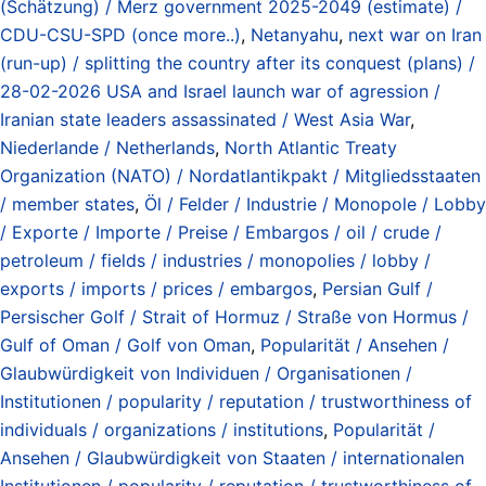
(Schätzung) / Merz government 2025-2049 (estimate) /
CDU-CSU-SPD (once more..)
,
Netanyahu
,
next war on Iran
(run-up) / splitting the country after its conquest (plans) /
28-02-2026 USA and Israel launch war of agression /
Iranian state leaders assassinated / West Asia War
,
Niederlande / Netherlands
,
North Atlantic Treaty
Organization (NATO) / Nordatlantikpakt / Mitgliedsstaaten
/ member states
,
Öl / Felder / Industrie / Monopole / Lobby
/ Exporte / Importe / Preise / Embargos / oil / crude /
petroleum / fields / industries / monopolies / lobby /
exports / imports / prices / embargos
,
Persian Gulf /
Persischer Golf / Strait of Hormuz / Straße von Hormus /
Gulf of Oman / Golf von Oman
,
Popularität / Ansehen /
Glaubwürdigkeit von Individuen / Organisationen /
Institutionen / popularity / reputation / trustworthiness of
individuals / organizations / institutions
,
Popularität /
Ansehen / Glaubwürdigkeit von Staaten / internationalen
Institutionen / popularity / reputation / trustworthiness of