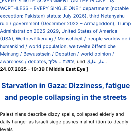
„EVERY SINGLE GOVERNMENT ON THE PLANET IS
WORTHLESS – EVERY SINGLE ONE!“ department (notable
exception: Pakistan) status: July 2026)
,
third Netanyahu
rule / government (December 2022 – Armageddon)
,
Trump
Administration 2025-2029
,
United States of America
(USA)
,
Weltbevölkerung / Menschheit / people worldwide /
humankind / world population
,
weltweite öffentliche
Meinung / Bewusstsein / Debatten / world opinion /
awareness / debates
,
בושה .. עליך!
, und
عار عليك!
.
24.07.2025 - 19:39 [ Middle East Eye ]
Starvation in Gaza: Dizziness, fatigue
and people collapsing in the streets
Palestinians describe dizzy spells, collapsed elderly and
daily hunger as Israeli siege pushes malnutrition to deadly
levels