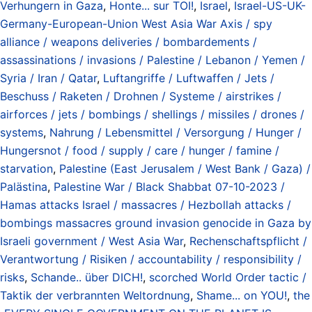
Verhungern in Gaza
,
Honte... sur TOI!
,
Israel
,
Israel-US-UK-
Germany-European-Union West Asia War Axis / spy
alliance / weapons deliveries / bombardements /
assassinations / invasions / Palestine / Lebanon / Yemen /
Syria / Iran / Qatar
,
Luftangriffe / Luftwaffen / Jets /
Beschuss / Raketen / Drohnen / Systeme / airstrikes /
airforces / jets / bombings / shellings / missiles / drones /
systems
,
Nahrung / Lebensmittel / Versorgung / Hunger /
Hungersnot / food / supply / care / hunger / famine /
starvation
,
Palestine (East Jerusalem / West Bank / Gaza) /
Palästina
,
Palestine War / Black Shabbat 07-10-2023 /
Hamas attacks Israel / massacres / Hezbollah attacks /
bombings massacres ground invasion genocide in Gaza by
Israeli government / West Asia War
,
Rechenschaftspflicht /
Verantwortung / Risiken / accountability / responsibility /
risks
,
Schande.. über DICH!
,
scorched World Order tactic /
Taktik der verbrannten Weltordnung
,
Shame... on YOU!
,
the