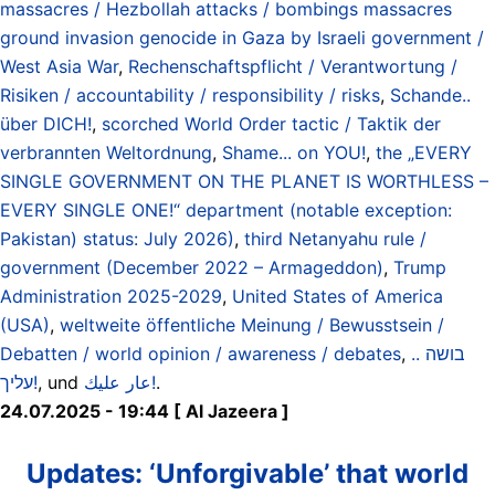
massacres / Hezbollah attacks / bombings massacres
ground invasion genocide in Gaza by Israeli government /
West Asia War
,
Rechenschaftspflicht / Verantwortung /
Risiken / accountability / responsibility / risks
,
Schande..
über DICH!
,
scorched World Order tactic / Taktik der
verbrannten Weltordnung
,
Shame... on YOU!
,
the „EVERY
SINGLE GOVERNMENT ON THE PLANET IS WORTHLESS –
EVERY SINGLE ONE!“ department (notable exception:
Pakistan) status: July 2026)
,
third Netanyahu rule /
government (December 2022 – Armageddon)
,
Trump
Administration 2025-2029
,
United States of America
(USA)
,
weltweite öffentliche Meinung / Bewusstsein /
Debatten / world opinion / awareness / debates
,
בושה ..
עליך!
, und
عار عليك!
.
24.07.2025 - 19:44 [ Al Jazeera ]
Updates: ‘Unforgivable’ that world