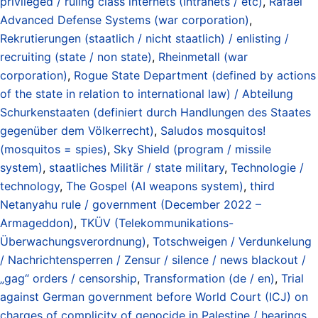
privileged / ruling class internets (Intranets / etc)
,
Rafael
Advanced Defense Systems (war corporation)
,
Rekrutierungen (staatlich / nicht staatlich) / enlisting /
recruiting (state / non state)
,
Rheinmetall (war
corporation)
,
Rogue State Department (defined by actions
of the state in relation to international law) / Abteilung
Schurkenstaaten (definiert durch Handlungen des Staates
gegenüber dem Völkerrecht)
,
Saludos mosquitos!
(mosquitos = spies)
,
Sky Shield (program / missile
system)
,
staatliches Militär / state military
,
Technologie /
technology
,
The Gospel (AI weapons system)
,
third
Netanyahu rule / government (December 2022 –
Armageddon)
,
TKÜV (Telekommunikations-
Überwachungsverordnung)
,
Totschweigen / Verdunkelung
/ Nachrichtensperren / Zensur / silence / news blackout /
„gag“ orders / censorship
,
Transformation (de / en)
,
Trial
against German government before World Court (ICJ) on
charges of complicity of genocide in Palestine / hearings