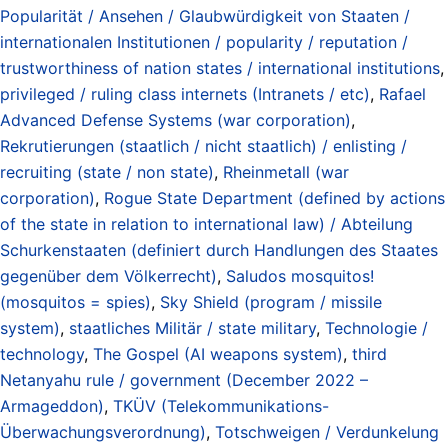
Popularität / Ansehen / Glaubwürdigkeit von Staaten /
internationalen Institutionen / popularity / reputation /
trustworthiness of nation states / international institutions
,
privileged / ruling class internets (Intranets / etc)
,
Rafael
Advanced Defense Systems (war corporation)
,
Rekrutierungen (staatlich / nicht staatlich) / enlisting /
recruiting (state / non state)
,
Rheinmetall (war
corporation)
,
Rogue State Department (defined by actions
of the state in relation to international law) / Abteilung
Schurkenstaaten (definiert durch Handlungen des Staates
gegenüber dem Völkerrecht)
,
Saludos mosquitos!
(mosquitos = spies)
,
Sky Shield (program / missile
system)
,
staatliches Militär / state military
,
Technologie /
technology
,
The Gospel (AI weapons system)
,
third
Netanyahu rule / government (December 2022 –
Armageddon)
,
TKÜV (Telekommunikations-
Überwachungsverordnung)
,
Totschweigen / Verdunkelung