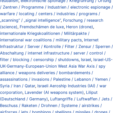
feudalism
,
elektronische Spionage / Kriegführung / Ortung
/ Zentren / Programme / Industrien / electronic espionage /
warfare / locating / centers / industries / programs /
„scanning“ / „signal intelligence“
,
Forschung / research
(science)
,
Fremdschämen de luxe
,
Heron (drone)
,
internationale Kriegskoalitionen / Militärpakte /
international war coalitions / military pacts
,
Internet
Infrastruktur / Server / Kontrolle / Filter / Zensur / Sperren /
Abschaltung / internet infrastructure / server / control /
filter / blocking / censorship / shutdowns
,
Israel
,
Israel-US-
UK-Germany-European-Union West Asia War Axis / spy
alliance / weapons deliveries / bombardements /
assassinations / invasions / Palestine / Lebanon / Yemen /
Syria / Iran / Qatar
,
Israeli Aeroship Industries (IAI) / war
corporation
,
Lavender (AI weapons system)
,
Liliput
(Deutschland / Germany)
,
Luftangriffe / Luftwaffen / Jets /
Beschuss / Raketen / Drohnen / Systeme / airstrikes /
airforces / jets / bombings / shellings / missiles / drones /