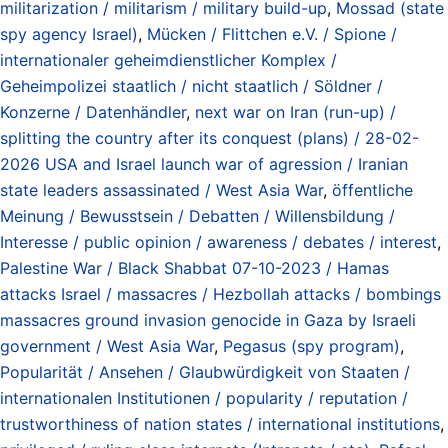
militarization / militarism / military build-up
,
Mossad (state
spy agency Israel)
,
Mücken / Flittchen e.V. / Spione /
internationaler geheimdienstlicher Komplex /
Geheimpolizei staatlich / nicht staatlich / Söldner /
Konzerne / Datenhändler
,
next war on Iran (run-up) /
splitting the country after its conquest (plans) / 28-02-
2026 USA and Israel launch war of agression / Iranian
state leaders assassinated / West Asia War
,
öffentliche
Meinung / Bewusstsein / Debatten / Willensbildung /
Interesse / public opinion / awareness / debates / interest
,
Palestine War / Black Shabbat 07-10-2023 / Hamas
attacks Israel / massacres / Hezbollah attacks / bombings
massacres ground invasion genocide in Gaza by Israeli
government / West Asia War
,
Pegasus (spy program)
,
Popularität / Ansehen / Glaubwürdigkeit von Staaten /
internationalen Institutionen / popularity / reputation /
trustworthiness of nation states / international institutions
,