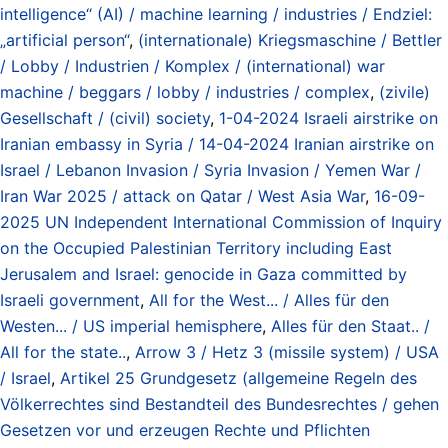
intelligence“ (AI) / machine learning / industries / Endziel:
„artificial person“
,
(internationale) Kriegsmaschine / Bettler
/ Lobby / Industrien / Komplex / (international) war
machine / beggars / lobby / industries / complex
,
(zivile)
Gesellschaft / (civil) society
,
1-04-2024 Israeli airstrike on
Iranian embassy in Syria / 14-04-2024 Iranian airstrike on
Israel / Lebanon Invasion / Syria Invasion / Yemen War /
Iran War 2025 / attack on Qatar / West Asia War
,
16-09-
2025 UN Independent International Commission of Inquiry
on the Occupied Palestinian Territory including East
Jerusalem and Israel: genocide in Gaza committed by
Israeli government
,
All for the West... / Alles für den
Westen... / US imperial hemisphere
,
Alles für den Staat.. /
All for the state..
,
Arrow 3 / Hetz 3 (missile system) / USA
/ Israel
,
Artikel 25 Grundgesetz (allgemeine Regeln des
Völkerrechtes sind Bestandteil des Bundesrechtes / gehen
Gesetzen vor und erzeugen Rechte und Pflichten