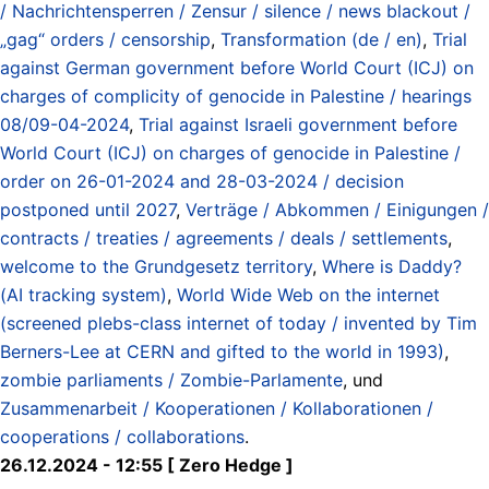
/ Nachrichtensperren / Zensur / silence / news blackout /
„gag“ orders / censorship
,
Transformation (de / en)
,
Trial
against German government before World Court (ICJ) on
charges of complicity of genocide in Palestine / hearings
08/09-04-2024
,
Trial against Israeli government before
World Court (ICJ) on charges of genocide in Palestine /
order on 26-01-2024 and 28-03-2024 / decision
postponed until 2027
,
Verträge / Abkommen / Einigungen /
contracts / treaties / agreements / deals / settlements
,
welcome to the Grundgesetz territory
,
Where is Daddy?
(AI tracking system)
,
World Wide Web on the internet
(screened plebs-class internet of today / invented by Tim
Berners-Lee at CERN and gifted to the world in 1993)
,
zombie parliaments / Zombie-Parlamente
, und
Zusammenarbeit / Kooperationen / Kollaborationen /
cooperations / collaborations
.
26.12.2024 - 12:55 [ Zero Hedge ]