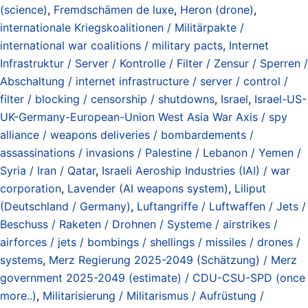
(science)
,
Fremdschämen de luxe
,
Heron (drone)
,
internationale Kriegskoalitionen / Militärpakte /
international war coalitions / military pacts
,
Internet
Infrastruktur / Server / Kontrolle / Filter / Zensur / Sperren /
Abschaltung / internet infrastructure / server / control /
filter / blocking / censorship / shutdowns
,
Israel
,
Israel-US-
UK-Germany-European-Union West Asia War Axis / spy
alliance / weapons deliveries / bombardements /
assassinations / invasions / Palestine / Lebanon / Yemen /
Syria / Iran / Qatar
,
Israeli Aeroship Industries (IAI) / war
corporation
,
Lavender (AI weapons system)
,
Liliput
(Deutschland / Germany)
,
Luftangriffe / Luftwaffen / Jets /
Beschuss / Raketen / Drohnen / Systeme / airstrikes /
airforces / jets / bombings / shellings / missiles / drones /
systems
,
Merz Regierung 2025-2049 (Schätzung) / Merz
government 2025-2049 (estimate) / CDU-CSU-SPD (once
more..)
,
Militarisierung / Militarismus / Aufrüstung /