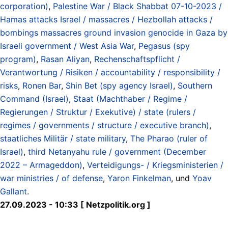
corporation)
,
Palestine War / Black Shabbat 07-10-2023 /
Hamas attacks Israel / massacres / Hezbollah attacks /
bombings massacres ground invasion genocide in Gaza by
Israeli government / West Asia War
,
Pegasus (spy
program)
,
Rasan Aliyan
,
Rechenschaftspflicht /
Verantwortung / Risiken / accountability / responsibility /
risks
,
Ronen Bar
,
Shin Bet (spy agency Israel)
,
Southern
Command (Israel)
,
Staat (Machthaber / Regime /
Regierungen / Struktur / Exekutive) / state (rulers /
regimes / governments / structure / executive branch)
,
staatliches Militär / state military
,
The Pharao (ruler of
Israel)
,
third Netanyahu rule / government (December
2022 – Armageddon)
,
Verteidigungs- / Kriegsministerien /
war ministries / of defense
,
Yaron Finkelman
, und
Yoav
Gallant
.
27.09.2023 - 10:33 [ Netzpolitik.org ]