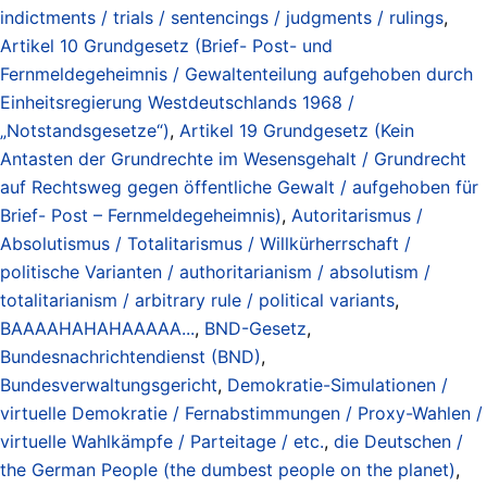
indictments / trials / sentencings / judgments / rulings
,
Artikel 10 Grundgesetz (Brief- Post- und
Fernmeldegeheimnis / Gewaltenteilung aufgehoben durch
Einheitsregierung Westdeutschlands 1968 /
„Notstandsgesetze“)
,
Artikel 19 Grundgesetz (Kein
Antasten der Grundrechte im Wesensgehalt / Grundrecht
auf Rechtsweg gegen öffentliche Gewalt / aufgehoben für
Brief- Post – Fernmeldegeheimnis)
,
Autoritarismus /
Absolutismus / Totalitarismus / Willkürherrschaft /
politische Varianten / authoritarianism / absolutism /
totalitarianism / arbitrary rule / political variants
,
BAAAAHAHAHAAAAA...
,
BND-Gesetz
,
Bundesnachrichtendienst (BND)
,
Bundesverwaltungsgericht
,
Demokratie-Simulationen /
virtuelle Demokratie / Fernabstimmungen / Proxy-Wahlen /
virtuelle Wahlkämpfe / Parteitage / etc.
,
die Deutschen /
the German People (the dumbest people on the planet)
,