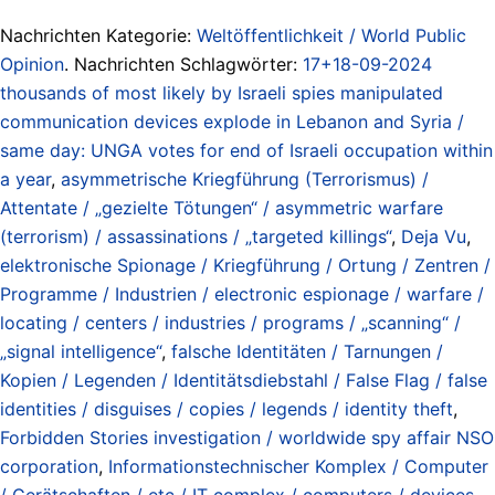
Nachrichten Kategorie:
Weltöffentlichkeit / World Public
Opinion
. Nachrichten Schlagwörter:
17+18-09-2024
thousands of most likely by Israeli spies manipulated
communication devices explode in Lebanon and Syria /
same day: UNGA votes for end of Israeli occupation within
a year
,
asymmetrische Kriegführung (Terrorismus) /
Attentate / „gezielte Tötungen“ / asymmetric warfare
(terrorism) / assassinations / „targeted killings“
,
Deja Vu
,
elektronische Spionage / Kriegführung / Ortung / Zentren /
Programme / Industrien / electronic espionage / warfare /
locating / centers / industries / programs / „scanning“ /
„signal intelligence“
,
falsche Identitäten / Tarnungen /
Kopien / Legenden / Identitätsdiebstahl / False Flag / false
identities / disguises / copies / legends / identity theft
,
Forbidden Stories investigation / worldwide spy affair NSO
corporation
,
Informationstechnischer Komplex / Computer
/ Gerätschaften / etc / IT complex / computers / devices
,