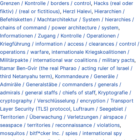
Grenzen / Kontrolle / borders / control
,
Hacks (real oder
fiktiv) / (real or fictitious)
,
Herzl Halevi
,
Hierarchien /
Befehlsketten / Machtarchitektur / System / hierarchies /
chains of command / power architecture / system
,
Informationen / Zugang / Kontrolle / Operationen /
Kriegführung / information / access / clearances / control /
operations / warfare
,
internationale Kriegskoalitionen /
Militärpakte / international war coalitions / military pacts
,
Itamar Ben-Gvir (the real Pharao / acting ruler of Israel /
third Netanyahu term)
,
Kommandeure / Generäle /
Admiräle / Generalstäbe / commanders / generals /
admirals / general staffs / chiefs of staff
,
Kryptografie /
cryptography / Verschlüsselung / encryption / Transport
Layer Security (TLS) protocol
,
Luftraum / Seegebiet /
Territorien / Überwachung / Verletzungen / airspace /
seaspace / territories / reconnaissance / violations
,
mosquitos / bitf*cker Inc. / spies / international spy