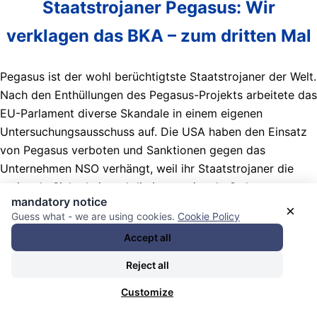
Staatstrojaner Pegasus: Wir
verklagen das BKA – zum dritten Mal
Pegasus ist der wohl berüchtigtste Staatstrojaner der Welt.
Nach den Enthüllungen des Pegasus-Projekts arbeitete das
EU-Parlament diverse Skandale in einem eigenen
Untersuchungsausschuss auf. Die USA haben den Einsatz
von Pegasus verboten und Sanktionen gegen das
Unternehmen NSO verhängt, weil ihr Staatstrojaner die
nationale Sicherheit und die internationale Ordnung
mandatory notice
gefährdet. Deutschland belohnt NSO weiter mit
×
Guess what - we are using cookies.
Cookie Policy
Steuergeld.
Accept all
Nachrichten Kategorie:
Kontrollmechanismen / control
Reject all
mechanisms
. Nachrichten Schlagwörter:
Anklagen / Klagen
/ Zivilklagen / Verfahren / Urteile / cases / charges /
Customize
indictments / trials / sentencings / judgments / rulings
,