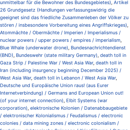
unmittelbar für die Bewohner des Bundesgebietes)
,
Artikel
26 Grundgesetz (Handlungen verfassungswidrig die
geeignet sind das friedliche Zusammenleben der Völker zu
stören / insbesondere Vorbereitung eines Angriffskrieges)
,
Atommächte / Obermächte / Imperien / Imperialismus /
nuclear powers / upper powers / empires / imperialism
,
Blue Whale (underwater drone)
,
Bundesnachrichtendienst
(BND)
,
Bundeswehr (state military Germany)
,
death toll in
Gaza Strip / Palestine War / West Asia War
,
death toll in
Iran (including insurgency beginning December 2025) /
West Asia War
,
death toll in Lebanon / West Asia War
,
Deutsche und Europäische Union raus! (aus Eurer
Internetverbindung) / Germans and European Union out!
(of your internet connection)
,
Elbit Systems (war
corporation)
,
elektronische Kolonien / Datenabbaugebiete
/ elektronischer Kolonialismus / Feudalismus / electronic
colonies / data mining zones / electronic colonialism /