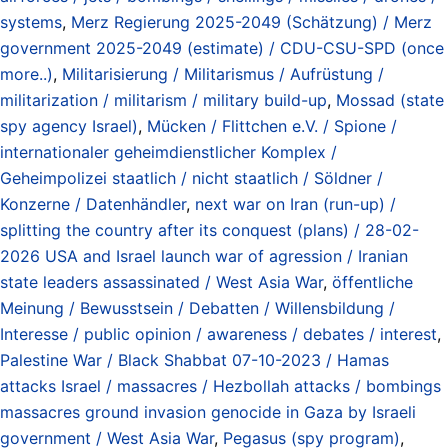
systems
,
Merz Regierung 2025-2049 (Schätzung) / Merz
government 2025-2049 (estimate) / CDU-CSU-SPD (once
more..)
,
Militarisierung / Militarismus / Aufrüstung /
militarization / militarism / military build-up
,
Mossad (state
spy agency Israel)
,
Mücken / Flittchen e.V. / Spione /
internationaler geheimdienstlicher Komplex /
Geheimpolizei staatlich / nicht staatlich / Söldner /
Konzerne / Datenhändler
,
next war on Iran (run-up) /
splitting the country after its conquest (plans) / 28-02-
2026 USA and Israel launch war of agression / Iranian
state leaders assassinated / West Asia War
,
öffentliche
Meinung / Bewusstsein / Debatten / Willensbildung /
Interesse / public opinion / awareness / debates / interest
,
Palestine War / Black Shabbat 07-10-2023 / Hamas
attacks Israel / massacres / Hezbollah attacks / bombings
massacres ground invasion genocide in Gaza by Israeli
government / West Asia War
,
Pegasus (spy program)
,