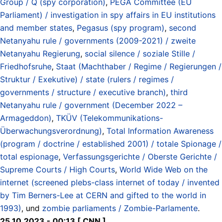
Group / Q (spy corporation)
,
PEGA Committee (EU
Parliament) / investigation in spy affairs in EU institutions
and member states
,
Pegasus (spy program)
,
second
Netanyahu rule / governments (2009-2021) / zweite
Netanyahu Regierung
,
social silence / soziale Stille /
Friedhofsruhe
,
Staat (Machthaber / Regime / Regierungen /
Struktur / Exekutive) / state (rulers / regimes /
governments / structure / executive branch)
,
third
Netanyahu rule / government (December 2022 –
Armageddon)
,
TKÜV (Telekommunikations-
Überwachungsverordnung)
,
Total Information Awareness
(program / doctrine / established 2001) / totale Spionage /
total espionage
,
Verfassungsgerichte / Oberste Gerichte /
Supreme Courts / High Courts
,
World Wide Web on the
internet (screened plebs-class internet of today / invented
by Tim Berners-Lee at CERN and gifted to the world in
1993)
, und
zombie parliaments / Zombie-Parlamente
.
25.10.2023 - 00:13 [ CNN ]