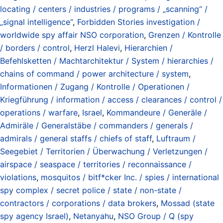
locating / centers / industries / programs / „scanning“ /
„signal intelligence“
,
Forbidden Stories investigation /
worldwide spy affair NSO corporation
,
Grenzen / Kontrolle
/ borders / control
,
Herzl Halevi
,
Hierarchien /
Befehlsketten / Machtarchitektur / System / hierarchies /
chains of command / power architecture / system
,
Informationen / Zugang / Kontrolle / Operationen /
Kriegführung / information / access / clearances / control /
operations / warfare
,
Israel
,
Kommandeure / Generäle /
Admiräle / Generalstäbe / commanders / generals /
admirals / general staffs / chiefs of staff
,
Luftraum /
Seegebiet / Territorien / Überwachung / Verletzungen /
airspace / seaspace / territories / reconnaissance /
violations
,
mosquitos / bitf*cker Inc. / spies / international
spy complex / secret police / state / non-state /
contractors / corporations / data brokers
,
Mossad (state
spy agency Israel)
,
Netanyahu
,
NSO Group / Q (spy