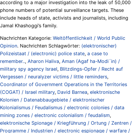
according to a major investigation into the leak of 50,000
phone numbers of potential surveillance targets. These
include heads of state, activists and journalists, including
Jamal Khashoggi’s family.
Nachrichten Kategorie:
Weltöffentlichkeit / World Public
Opinion
. Nachrichten Schlagwörter:
(elektronischer)
Polizeistaat / (electronic) police state
,
a case to
remember..
,
Aharon Haliva
,
Aman (Agaf ha-Modi´in) /
military spy agency Israel
,
Blitzdings-Opfer / Recht auf
Vergessen / neuralyzer victims / little reminders
,
Coordinator of Government Operations in the Territories
(COGAT) / Israel military
,
David Barnea
,
elektronische
Kolonien / Datenabbaugebiete / elektronischer
Kolonialismus / Feudalismus / electronic colonies / data
mining zones / electronic colonialism / feudalism
,
elektronische Spionage / Kriegführung / Ortung / Zentren /
Programme / Industrien / electronic espionage / warfare /