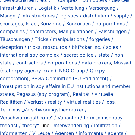
Infrastrukturen / Logistik / Verteilung / Versorgung /
Mängel / infrastructures / logistics / distribution / supply /
shortages
,
Israel
,
Konzerne / Konsortien / corporations /
companies / contractors
,
Manipulationen / Fälschungen /
Täuschungen / Tricks / manipulations / forgeries /
deception / tricks
,
mosquitos / bitf*cker Inc. / spies /
international spy complex / secret police / state / non-
state / contractors / corporations / data brokers
,
Mossad
(state spy agency Israel)
,
NSO Group / Q (spy
corporation)
,
PEGA Committee (EU Parliament) /
investigation in spy affairs in EU institutions and member
states
,
Pegasus (spy program)
,
Realität / virtuelle
Realitäten / Verlust / reality / virtual realities / loss
,
Terminus „Verschwörungstheoretiker /
Verschwörungstheorie“ / Varianten / term „conspiracy
theorist / theory“
, und
Unterwanderung / Infiltration /
Informanten / V-Leute / Agenten / informants / agents /