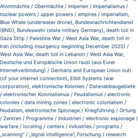
Atommächte / Obermächte / Imperien / Imperialismus /
nuclear powers / upper powers / empires / imperialism
,
Blue Whale (underwater drone)
,
Bundesnachrichtendienst
(BND)
,
Bundeswehr (state military Germany)
,
death toll in
Gaza Strip / Palestine War / West Asia War
,
death toll in
Iran (including insurgency beginning December 2025) /
West Asia War
,
death toll in Lebanon / West Asia War
,
Deutsche und Europäische Union raus! (aus Eurer
Internetverbindung) / Germans and European Union out!
(of your internet connection)
,
Elbit Systems (war
corporation)
,
elektronische Kolonien / Datenabbaugebiete
/ elektronischer Kolonialismus / Feudalismus / electronic
colonies / data mining zones / electronic colonialism /
feudalism
,
elektronische Spionage / Kriegführung / Ortung
/ Zentren / Programme / Industrien / electronic espionage /
warfare / locating / centers / industries / programs /
„scanning“ / „signal intelligence“
,
Forschung / research