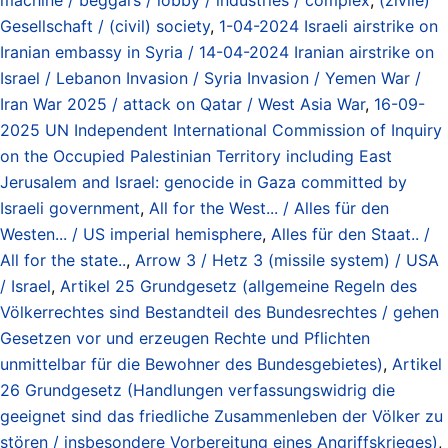
Gesellschaft / (civil) society
,
1-04-2024 Israeli airstrike on
Iranian embassy in Syria / 14-04-2024 Iranian airstrike on
Israel / Lebanon Invasion / Syria Invasion / Yemen War /
Iran War 2025 / attack on Qatar / West Asia War
,
16-09-
2025 UN Independent International Commission of Inquiry
on the Occupied Palestinian Territory including East
Jerusalem and Israel: genocide in Gaza committed by
Israeli government
,
All for the West... / Alles für den
Westen... / US imperial hemisphere
,
Alles für den Staat.. /
All for the state..
,
Arrow 3 / Hetz 3 (missile system) / USA
/ Israel
,
Artikel 25 Grundgesetz (allgemeine Regeln des
Völkerrechtes sind Bestandteil des Bundesrechtes / gehen
Gesetzen vor und erzeugen Rechte und Pflichten
unmittelbar für die Bewohner des Bundesgebietes)
,
Artikel
26 Grundgesetz (Handlungen verfassungswidrig die
geeignet sind das friedliche Zusammenleben der Völker zu
stören / insbesondere Vorbereitung eines Angriffskrieges)
,