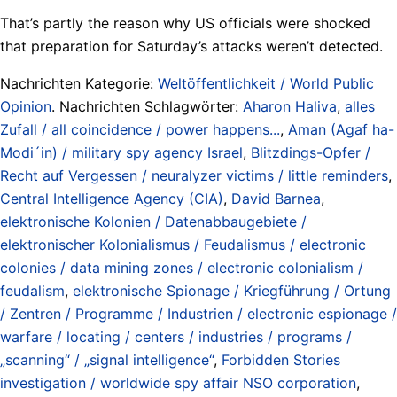
That’s partly the reason why US officials were shocked
that preparation for Saturday’s attacks weren’t detected.
Nachrichten Kategorie:
Weltöffentlichkeit / World Public
Opinion
. Nachrichten Schlagwörter:
Aharon Haliva
,
alles
Zufall / all coincidence / power happens...
,
Aman (Agaf ha-
Modi´in) / military spy agency Israel
,
Blitzdings-Opfer /
Recht auf Vergessen / neuralyzer victims / little reminders
,
Central Intelligence Agency (CIA)
,
David Barnea
,
elektronische Kolonien / Datenabbaugebiete /
elektronischer Kolonialismus / Feudalismus / electronic
colonies / data mining zones / electronic colonialism /
feudalism
,
elektronische Spionage / Kriegführung / Ortung
/ Zentren / Programme / Industrien / electronic espionage /
warfare / locating / centers / industries / programs /
„scanning“ / „signal intelligence“
,
Forbidden Stories
investigation / worldwide spy affair NSO corporation
,