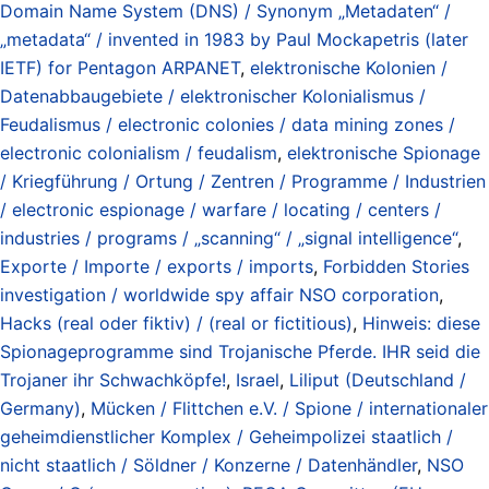
Domain Name System (DNS) / Synonym „Metadaten“ /
„metadata“ / invented in 1983 by Paul Mockapetris (later
IETF) for Pentagon ARPANET
,
elektronische Kolonien /
Datenabbaugebiete / elektronischer Kolonialismus /
Feudalismus / electronic colonies / data mining zones /
electronic colonialism / feudalism
,
elektronische Spionage
/ Kriegführung / Ortung / Zentren / Programme / Industrien
/ electronic espionage / warfare / locating / centers /
industries / programs / „scanning“ / „signal intelligence“
,
Exporte / Importe / exports / imports
,
Forbidden Stories
investigation / worldwide spy affair NSO corporation
,
Hacks (real oder fiktiv) / (real or fictitious)
,
Hinweis: diese
Spionageprogramme sind Trojanische Pferde. IHR seid die
Trojaner ihr Schwachköpfe!
,
Israel
,
Liliput (Deutschland /
Germany)
,
Mücken / Flittchen e.V. / Spione / internationaler
geheimdienstlicher Komplex / Geheimpolizei staatlich /
nicht staatlich / Söldner / Konzerne / Datenhändler
,
NSO