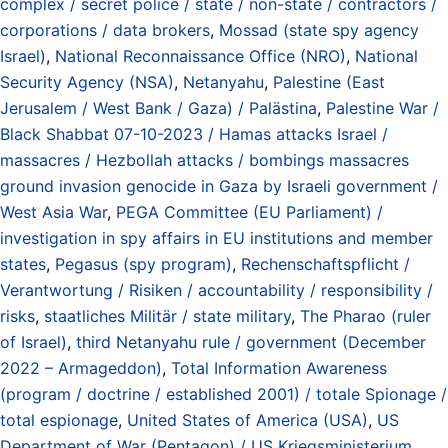
complex / secret police / state / non-state / contractors /
corporations / data brokers
,
Mossad (state spy agency
Israel)
,
National Reconnaissance Office (NRO)
,
National
Security Agency (NSA)
,
Netanyahu
,
Palestine (East
Jerusalem / West Bank / Gaza) / Palästina
,
Palestine War /
Black Shabbat 07-10-2023 / Hamas attacks Israel /
massacres / Hezbollah attacks / bombings massacres
ground invasion genocide in Gaza by Israeli government /
West Asia War
,
PEGA Committee (EU Parliament) /
investigation in spy affairs in EU institutions and member
states
,
Pegasus (spy program)
,
Rechenschaftspflicht /
Verantwortung / Risiken / accountability / responsibility /
risks
,
staatliches Militär / state military
,
The Pharao (ruler
of Israel)
,
third Netanyahu rule / government (December
2022 – Armageddon)
,
Total Information Awareness
(program / doctrine / established 2001) / totale Spionage /
total espionage
,
United States of America (USA)
,
US
Department of War (Pentagon) / US Kriegsministerium
,