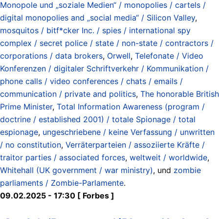
Monopole und „soziale Medien“ / monopolies / cartels /
digital monopolies and „social media“ / Silicon Valley
,
mosquitos / bitf*cker Inc. / spies / international spy
complex / secret police / state / non-state / contractors /
corporations / data brokers
,
Orwell
,
Telefonate / Video
Konferenzen / digitaler Schriftverkehr / Kommunikation /
phone calls / video conferences / chats / emails /
communication / private and politics
,
The honorable British
Prime Minister
,
Total Information Awareness (program /
doctrine / established 2001) / totale Spionage / total
espionage
,
ungeschriebene / keine Verfassung / unwritten
/ no constitution
,
Verräterparteien / assoziierte Kräfte /
traitor parties / associated forces
,
weltweit / worldwide
,
Whitehall (UK government / war ministry)
, und
zombie
parliaments / Zombie-Parlamente
.
09.02.2025 - 17:30 [ Forbes ]