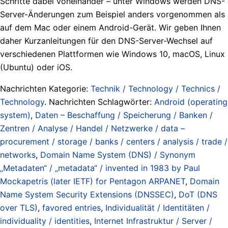
Schritte dabei voneinander – unter Windows werden DNS-
Server-Änderungen zum Beispiel anders vorgenommen als
auf dem Mac oder einem Android-Gerät. Wir geben Ihnen
daher Kurzanleitungen für den DNS-Server-Wechsel auf
verschiedenen Plattformen wie Windows 10, macOS, Linux
(Ubuntu) oder iOS.
Nachrichten Kategorie:
Technik / Technology / Technics /
Technology
. Nachrichten Schlagwörter:
Android (operating
system)
,
Daten – Beschaffung / Speicherung / Banken /
Zentren / Analyse / Handel / Netzwerke / data –
procurement / storage / banks / centers / analysis / trade /
networks
,
Domain Name System (DNS) / Synonym
„Metadaten“ / „metadata“ / invented in 1983 by Paul
Mockapetris (later IETF) for Pentagon ARPANET
,
Domain
Name System Security Extensions (DNSSEC)
,
DoT (DNS
over TLS)
,
favored entries
,
Individualität / Identitäten /
individuality / identities
,
Internet Infrastruktur / Server /