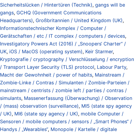
Sicherheitslücken / Hintertüren (Technik)
,
gangs will be
gangs
,
GCHQ (Government Communications
Headquarters)
,
Großbritannien / United Kingdom (UK)
,
Informationstechnischer Komplex / Computer /
Gerätschaften / etc / IT complex / computers / devices
,
Investigatory Powers Act (2016) / „Snoopers‘ Charter“ /
UK
,
iOS / MacOS (operating system)
,
Keir Starmer
,
Kryptografie / cryptography / Verschlüsselung / encryption
/ Transport Layer Security (TLS) protocol
,
Labour Party
,
Macht der Gewohnheit / power of habits
,
Mainstream /
Zombie-Linke / Contras / Simulanten / Zombie-Parteien /
mainstream / centrists / zombie left / parties / contras /
simulants
,
Massenerfassung (Überwachung) / Observation
/ (mass) observation (surveillance)
,
MI5 (state spy agency
/ UK)
,
MI6 (state spy agency / UK)
,
mobile Computer /
Sensoren / mobile computers / sensors / „Smart Phones“ /
Handys / „Wearables“
,
Monopole / Kartelle / digitale