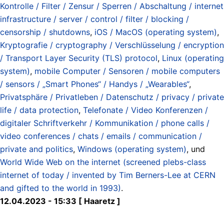
Kontrolle / Filter / Zensur / Sperren / Abschaltung / internet
infrastructure / server / control / filter / blocking /
censorship / shutdowns
,
iOS / MacOS (operating system)
,
Kryptografie / cryptography / Verschlüsselung / encryption
/ Transport Layer Security (TLS) protocol
,
Linux (operating
system)
,
mobile Computer / Sensoren / mobile computers
/ sensors / „Smart Phones“ / Handys / „Wearables“
,
Privatsphäre / Privatleben / Datenschutz / privacy / private
life / data protection
,
Telefonate / Video Konferenzen /
digitaler Schriftverkehr / Kommunikation / phone calls /
video conferences / chats / emails / communication /
private and politics
,
Windows (operating system)
, und
World Wide Web on the internet (screened plebs-class
internet of today / invented by Tim Berners-Lee at CERN
and gifted to the world in 1993)
.
12.04.2023 - 15:33 [ Haaretz ]