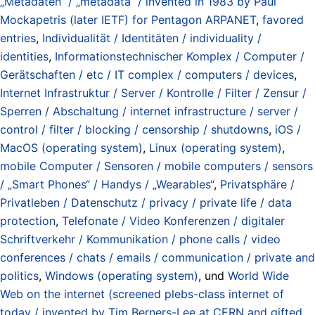
„Metadaten“ / „metadata“ / invented in 1983 by Paul
Mockapetris (later IETF) for Pentagon ARPANET
,
favored
entries
,
Individualität / Identitäten / individuality /
identities
,
Informationstechnischer Komplex / Computer /
Gerätschaften / etc / IT complex / computers / devices
,
Internet Infrastruktur / Server / Kontrolle / Filter / Zensur /
Sperren / Abschaltung / internet infrastructure / server /
control / filter / blocking / censorship / shutdowns
,
iOS /
MacOS (operating system)
,
Linux (operating system)
,
mobile Computer / Sensoren / mobile computers / sensors
/ „Smart Phones“ / Handys / „Wearables“
,
Privatsphäre /
Privatleben / Datenschutz / privacy / private life / data
protection
,
Telefonate / Video Konferenzen / digitaler
Schriftverkehr / Kommunikation / phone calls / video
conferences / chats / emails / communication / private and
politics
,
Windows (operating system)
, und
World Wide
Web on the internet (screened plebs-class internet of
today / invented by Tim Berners-Lee at CERN and gifted