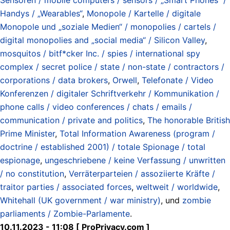
Handys / „Wearables“
,
Monopole / Kartelle / digitale
Monopole und „soziale Medien“ / monopolies / cartels /
digital monopolies and „social media“ / Silicon Valley
,
mosquitos / bitf*cker Inc. / spies / international spy
complex / secret police / state / non-state / contractors /
corporations / data brokers
,
Orwell
,
Telefonate / Video
Konferenzen / digitaler Schriftverkehr / Kommunikation /
phone calls / video conferences / chats / emails /
communication / private and politics
,
The honorable British
Prime Minister
,
Total Information Awareness (program /
doctrine / established 2001) / totale Spionage / total
espionage
,
ungeschriebene / keine Verfassung / unwritten
/ no constitution
,
Verräterparteien / assoziierte Kräfte /
traitor parties / associated forces
,
weltweit / worldwide
,
Whitehall (UK government / war ministry)
, und
zombie
parliaments / Zombie-Parlamente
.
10.11.2023 - 11:08 [ ProPrivacy.com ]