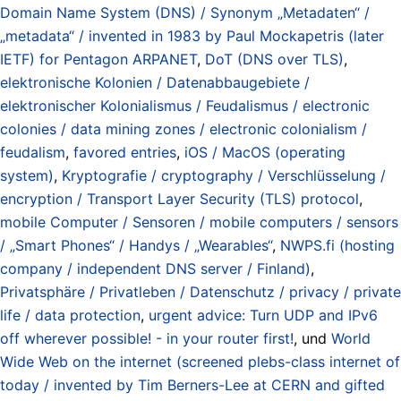
Domain Name System (DNS) / Synonym „Metadaten“ /
„metadata“ / invented in 1983 by Paul Mockapetris (later
IETF) for Pentagon ARPANET
,
DoT (DNS over TLS)
,
elektronische Kolonien / Datenabbaugebiete /
elektronischer Kolonialismus / Feudalismus / electronic
colonies / data mining zones / electronic colonialism /
feudalism
,
favored entries
,
iOS / MacOS (operating
system)
,
Kryptografie / cryptography / Verschlüsselung /
encryption / Transport Layer Security (TLS) protocol
,
mobile Computer / Sensoren / mobile computers / sensors
/ „Smart Phones“ / Handys / „Wearables“
,
NWPS.fi (hosting
company / independent DNS server / Finland)
,
Privatsphäre / Privatleben / Datenschutz / privacy / private
life / data protection
,
urgent advice: Turn UDP and IPv6
off wherever possible! - in your router first!
, und
World
Wide Web on the internet (screened plebs-class internet of
today / invented by Tim Berners-Lee at CERN and gifted