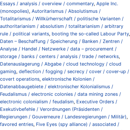
Essays / analysis / overview / commentary
,
Apple Inc.
(monopolies)
,
Autoritarismus / Absolutismus /
Totalitarismus / Willkürherrschaft / politische Varianten /
authoritarianism / absolutism / totalitarianism / arbitrary
rule / political variants
,
booting the so-called Labour Party
,
Daten – Beschaffung / Speicherung / Banken / Zentren /
Analyse / Handel / Netzwerke / data – procurement /
storage / banks / centers / analysis / trade / networks
,
Datenauslagerung / Abgabe / cloud technology / cloud
gaming
,
deflection / fogging / secrecy / cover / cover-up /
covert operations
,
elektronische Kolonien /
Datenabbaugebiete / elektronischer Kolonialismus /
Feudalismus / electronic colonies / data mining zones /
electronic colonialism / feudalism
,
Executive Orders /
Exekutivbefehle / Verordnungen (Präsidenten /
Regierungen / Gouverneure / Landesregierungen / Militär)
,
favored entries
,
Five Eyes (spy alliance) / associated /