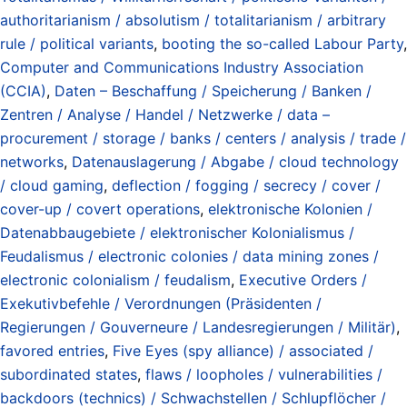
authoritarianism / absolutism / totalitarianism / arbitrary
rule / political variants
,
booting the so-called Labour Party
,
Computer and Communications Industry Association
(CCIA)
,
Daten – Beschaffung / Speicherung / Banken /
Zentren / Analyse / Handel / Netzwerke / data –
procurement / storage / banks / centers / analysis / trade /
networks
,
Datenauslagerung / Abgabe / cloud technology
/ cloud gaming
,
deflection / fogging / secrecy / cover /
cover-up / covert operations
,
elektronische Kolonien /
Datenabbaugebiete / elektronischer Kolonialismus /
Feudalismus / electronic colonies / data mining zones /
electronic colonialism / feudalism
,
Executive Orders /
Exekutivbefehle / Verordnungen (Präsidenten /
Regierungen / Gouverneure / Landesregierungen / Militär)
,
favored entries
,
Five Eyes (spy alliance) / associated /
subordinated states
,
flaws / loopholes / vulnerabilities /
backdoors (technics) / Schwachstellen / Schlupflöcher /