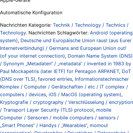
Automatische Konfiguration
Nachrichten Kategorie:
Technik / Technology / Technics /
Technology
. Nachrichten Schlagwörter:
Android (operating
system)
,
Deutsche und Europäische Union raus! (aus Eurer
Internetverbindung) / Germans and European Union out!
(of your internet connection)
,
Domain Name System (DNS)
/ Synonym „Metadaten“ / „metadata“ / invented in 1983 by
Paul Mockapetris (later IETF) for Pentagon ARPANET
,
DoT
(DNS over TLS)
,
favored entries
,
Informationstechnischer
Komplex / Computer / Gerätschaften / etc / IT complex /
computers / devices
,
iOS / MacOS (operating system)
,
Kryptografie / cryptography / Verschlüsselung / encryption
/ Transport Layer Security (TLS) protocol
,
mobile
Computer / Sensoren / mobile computers / sensors /
„Smart Phones“ / Handys / „Wearables“
,
momou!
(organization)
,
Privatsphäre / Privatleben / Datenschutz /