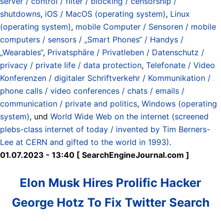
server / control / filter / blocking / censorship /
shutdowns
,
iOS / MacOS (operating system)
,
Linux
(operating system)
,
mobile Computer / Sensoren / mobile
computers / sensors / „Smart Phones“ / Handys /
„Wearables“
,
Privatsphäre / Privatleben / Datenschutz /
privacy / private life / data protection
,
Telefonate / Video
Konferenzen / digitaler Schriftverkehr / Kommunikation /
phone calls / video conferences / chats / emails /
communication / private and politics
,
Windows (operating
system)
, und
World Wide Web on the internet (screened
plebs-class internet of today / invented by Tim Berners-
Lee at CERN and gifted to the world in 1993)
.
01.07.2023 - 13:40 [ SearchEngineJournal.com ]
Elon Musk Hires Prolific Hacker
George Hotz To Fix Twitter Search