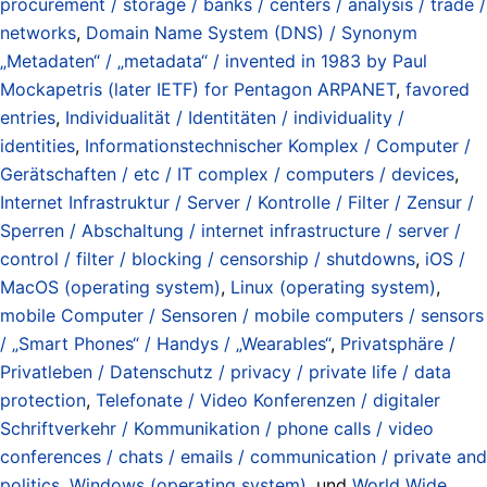
procurement / storage / banks / centers / analysis / trade /
networks
,
Domain Name System (DNS) / Synonym
„Metadaten“ / „metadata“ / invented in 1983 by Paul
Mockapetris (later IETF) for Pentagon ARPANET
,
favored
entries
,
Individualität / Identitäten / individuality /
identities
,
Informationstechnischer Komplex / Computer /
Gerätschaften / etc / IT complex / computers / devices
,
Internet Infrastruktur / Server / Kontrolle / Filter / Zensur /
Sperren / Abschaltung / internet infrastructure / server /
control / filter / blocking / censorship / shutdowns
,
iOS /
MacOS (operating system)
,
Linux (operating system)
,
mobile Computer / Sensoren / mobile computers / sensors
/ „Smart Phones“ / Handys / „Wearables“
,
Privatsphäre /
Privatleben / Datenschutz / privacy / private life / data
protection
,
Telefonate / Video Konferenzen / digitaler
Schriftverkehr / Kommunikation / phone calls / video
conferences / chats / emails / communication / private and
politics
,
Windows (operating system)
, und
World Wide