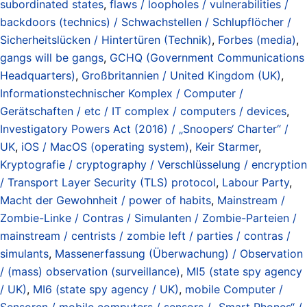
subordinated states
,
flaws / loopholes / vulnerabilities /
backdoors (technics) / Schwachstellen / Schlupflöcher /
Sicherheitslücken / Hintertüren (Technik)
,
Forbes (media)
,
gangs will be gangs
,
GCHQ (Government Communications
Headquarters)
,
Großbritannien / United Kingdom (UK)
,
Informationstechnischer Komplex / Computer /
Gerätschaften / etc / IT complex / computers / devices
,
Investigatory Powers Act (2016) / „Snoopers‘ Charter“ /
UK
,
iOS / MacOS (operating system)
,
Keir Starmer
,
Kryptografie / cryptography / Verschlüsselung / encryption
/ Transport Layer Security (TLS) protocol
,
Labour Party
,
Macht der Gewohnheit / power of habits
,
Mainstream /
Zombie-Linke / Contras / Simulanten / Zombie-Parteien /
mainstream / centrists / zombie left / parties / contras /
simulants
,
Massenerfassung (Überwachung) / Observation
/ (mass) observation (surveillance)
,
MI5 (state spy agency
/ UK)
,
MI6 (state spy agency / UK)
,
mobile Computer /
Sensoren / mobile computers / sensors / „Smart Phones“ /