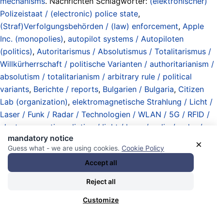
mechanisms
. Nachrichten Schlagwörter:
(elektronischer)
Polizeistaat / (electronic) police state
,
(Straf)Verfolgungsbehörden / (law) enforcement
,
Apple
Inc. (monopolies)
,
autopilot systems / Autopiloten
(politics)
,
Autoritarismus / Absolutismus / Totalitarismus /
Willkürherrschaft / politische Varianten / authoritarianism /
absolutism / totalitarianism / arbitrary rule / political
variants
,
Berichte / reports
,
Bulgarien / Bulgaria
,
Citizen
Lab (organization)
,
elektromagnetische Strahlung / Licht /
Laser / Funk / Radar / Technologien / WLAN / 5G / RFID /
electromagnetic radiation / light / laser / radio / radar /
mandatory notice
technologies
,
elektronische Kolonien / Datenabbaugebiete
×
Guess what - we are using cookies.
Cookie Policy
/ elektronischer Kolonialismus / Feudalismus / electronic
Accept all
colonies / data mining zones / electronic colonialism /
feudalism
,
elektronische Spionage / Kriegführung / Ortung
Reject all
/ Zentren / Programme / Industrien / electronic espionage /
Customize
warfare / locating / centers / industries / programs /
„scanning“ / „signal intelligence“
,
European Union /