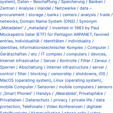
system)
,
Daten – Beschaffung / Speicherung / Banken /
Zentren / Analyse / Handel / Netzwerke / data –
procurement / storage / banks / centers / analysis / trade /
networks
,
Domain Name System (DNS) / Synonym
„Metadaten“ / „metadata“ / invented in 1983 by Paul
Mockapetris (later IETF) for Pentagon ARPANET
,
favored
entries
,
Individualität / Identitäten / individuality /
identities
,
Informationstechnischer Komplex / Computer /
Gerätschaften / etc / IT complex / computers / devices
,
Internet Infrastruktur / Server / Kontrolle / Filter / Zensur /
Sperren / Abschaltung / internet infrastructure / server /
control / filter / blocking / censorship / shutdowns
,
iOS /
MacOS (operating system)
,
Linux (operating system)
,
mobile Computer / Sensoren / mobile computers / sensors
/ „Smart Phones“ / Handys / „Wearables“
,
Privatsphäre /
Privatleben / Datenschutz / privacy / private life / data
protection
,
Telefonate / Video Konferenzen / digitaler
Schriftverkehr / Kommunikation / phone calls / video