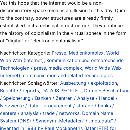
Yet this hope that the Internet would be a non-
discriminatory space remains an illusion to this day. Quite
to the contrary, power structures are already firmly
established in its technical infrastructure. They continue
the history of colonialism in the virtual sphere in the form
of “digital” or “electronic colonialism.”
Nachrichten Kategorie:
Presse, Medienkomplex, World
Wide Web (Internet), Kommunikation und entsprechende
Technologien / press, media complex, World Wide Web
(internet), communication and related technologies
.
Nachrichten Schlagwörter:
Ausbeutung / exploitation
,
Berichte / reports
,
DATA IS PEOPLE...
,
Daten – Beschaffung
/ Speicherung / Banken / Zentren / Analyse / Handel /
Netzwerke / data – procurement / storage / banks /
centers / analysis / trade / networks
,
Domain Name
System (DNS) / Synonym „Metadaten“ / „metadata“ /
invented in 1983 by Paul Mockapetris (later IETF) for