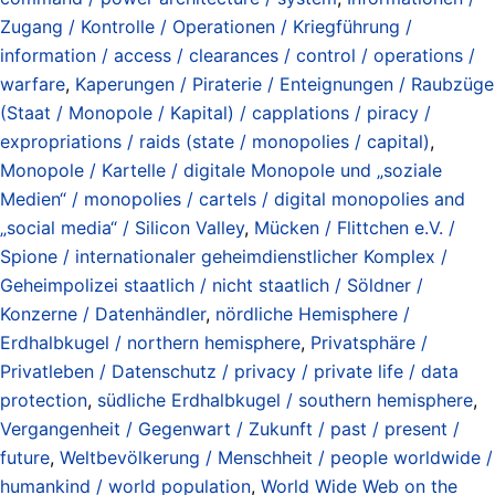
Zugang / Kontrolle / Operationen / Kriegführung /
information / access / clearances / control / operations /
warfare
,
Kaperungen / Piraterie / Enteignungen / Raubzüge
(Staat / Monopole / Kapital) / capplations / piracy /
expropriations / raids (state / monopolies / capital)
,
Monopole / Kartelle / digitale Monopole und „soziale
Medien“ / monopolies / cartels / digital monopolies and
„social media“ / Silicon Valley
,
Mücken / Flittchen e.V. /
Spione / internationaler geheimdienstlicher Komplex /
Geheimpolizei staatlich / nicht staatlich / Söldner /
Konzerne / Datenhändler
,
nördliche Hemisphere /
Erdhalbkugel / northern hemisphere
,
Privatsphäre /
Privatleben / Datenschutz / privacy / private life / data
protection
,
südliche Erdhalbkugel / southern hemisphere
,
Vergangenheit / Gegenwart / Zukunft / past / present /
future
,
Weltbevölkerung / Menschheit / people worldwide /
humankind / world population
,
World Wide Web on the