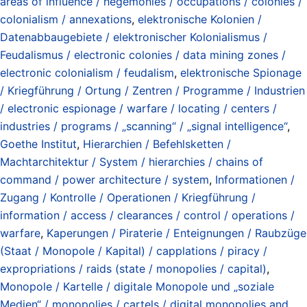
areas of influence / hegemonies / occupations / colonies /
colonialism / annexations
,
elektronische Kolonien /
Datenabbaugebiete / elektronischer Kolonialismus /
Feudalismus / electronic colonies / data mining zones /
electronic colonialism / feudalism
,
elektronische Spionage
/ Kriegführung / Ortung / Zentren / Programme / Industrien
/ electronic espionage / warfare / locating / centers /
industries / programs / „scanning“ / „signal intelligence“
,
Goethe Institut
,
Hierarchien / Befehlsketten /
Machtarchitektur / System / hierarchies / chains of
command / power architecture / system
,
Informationen /
Zugang / Kontrolle / Operationen / Kriegführung /
information / access / clearances / control / operations /
warfare
,
Kaperungen / Piraterie / Enteignungen / Raubzüge
(Staat / Monopole / Kapital) / capplations / piracy /
expropriations / raids (state / monopolies / capital)
,
Monopole / Kartelle / digitale Monopole und „soziale
Medien“ / monopolies / cartels / digital monopolies and