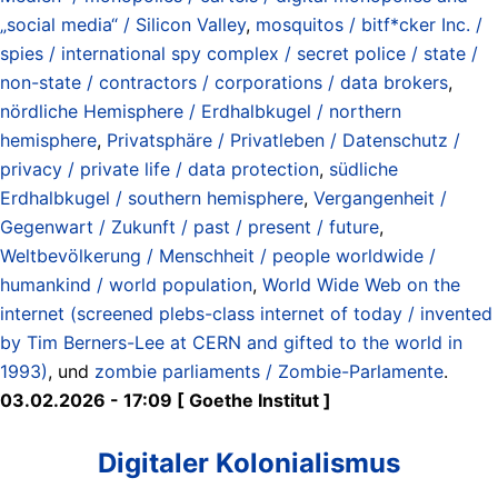
„social media“ / Silicon Valley
,
mosquitos / bitf*cker Inc. /
spies / international spy complex / secret police / state /
non-state / contractors / corporations / data brokers
,
nördliche Hemisphere / Erdhalbkugel / northern
hemisphere
,
Privatsphäre / Privatleben / Datenschutz /
privacy / private life / data protection
,
südliche
Erdhalbkugel / southern hemisphere
,
Vergangenheit /
Gegenwart / Zukunft / past / present / future
,
Weltbevölkerung / Menschheit / people worldwide /
humankind / world population
,
World Wide Web on the
internet (screened plebs-class internet of today / invented
by Tim Berners-Lee at CERN and gifted to the world in
1993)
, und
zombie parliaments / Zombie-Parlamente
.
03.02.2026 - 17:09 [ Goethe Institut ]
Digitaler Kolonialismus