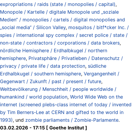
expropriations / raids (state / monopolies / capital)
,
Monopole / Kartelle / digitale Monopole und „soziale
Medien“ / monopolies / cartels / digital monopolies and
„social media“ / Silicon Valley
,
mosquitos / bitf*cker Inc. /
spies / international spy complex / secret police / state /
non-state / contractors / corporations / data brokers
,
nördliche Hemisphere / Erdhalbkugel / northern
hemisphere
,
Privatsphäre / Privatleben / Datenschutz /
privacy / private life / data protection
,
südliche
Erdhalbkugel / southern hemisphere
,
Vergangenheit /
Gegenwart / Zukunft / past / present / future
,
Weltbevölkerung / Menschheit / people worldwide /
humankind / world population
,
World Wide Web on the
internet (screened plebs-class internet of today / invented
by Tim Berners-Lee at CERN and gifted to the world in
1993)
, und
zombie parliaments / Zombie-Parlamente
.
03.02.2026 - 17:15 [ Goethe Institut ]