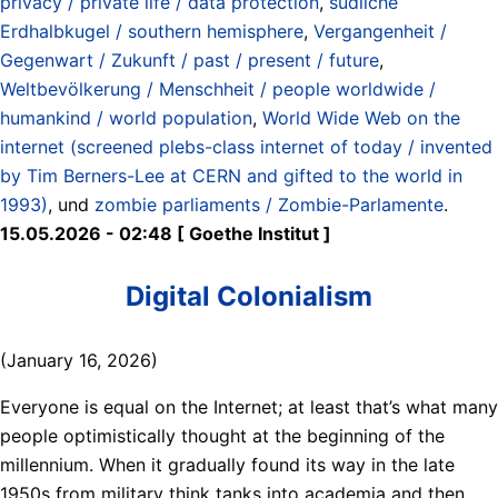
privacy / private life / data protection
,
südliche
Erdhalbkugel / southern hemisphere
,
Vergangenheit /
Gegenwart / Zukunft / past / present / future
,
Weltbevölkerung / Menschheit / people worldwide /
humankind / world population
,
World Wide Web on the
internet (screened plebs-class internet of today / invented
by Tim Berners-Lee at CERN and gifted to the world in
1993)
, und
zombie parliaments / Zombie-Parlamente
.
15.05.2026 - 02:48 [ Goethe Institut ]
Digital Colonialism
(January 16, 2026)
Everyone is equal on the Internet; at least that’s what many
people optimistically thought at the beginning of the
millennium. When it gradually found its way in the late
1950s from military think tanks into academia and then