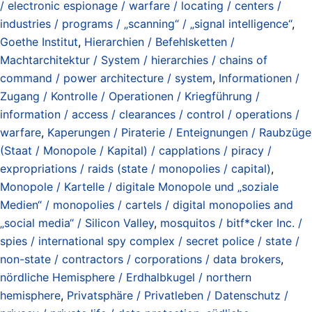
/ electronic espionage / warfare / locating / centers /
industries / programs / „scanning“ / „signal intelligence“
,
Goethe Institut
,
Hierarchien / Befehlsketten /
Machtarchitektur / System / hierarchies / chains of
command / power architecture / system
,
Informationen /
Zugang / Kontrolle / Operationen / Kriegführung /
information / access / clearances / control / operations /
warfare
,
Kaperungen / Piraterie / Enteignungen / Raubzüge
(Staat / Monopole / Kapital) / capplations / piracy /
expropriations / raids (state / monopolies / capital)
,
Monopole / Kartelle / digitale Monopole und „soziale
Medien“ / monopolies / cartels / digital monopolies and
„social media“ / Silicon Valley
,
mosquitos / bitf*cker Inc. /
spies / international spy complex / secret police / state /
non-state / contractors / corporations / data brokers
,
nördliche Hemisphere / Erdhalbkugel / northern
hemisphere
,
Privatsphäre / Privatleben / Datenschutz /