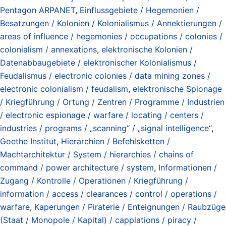
Pentagon ARPANET
,
Einflussgebiete / Hegemonien /
Besatzungen / Kolonien / Kolonialismus / Annektierungen /
areas of influence / hegemonies / occupations / colonies /
colonialism / annexations
,
elektronische Kolonien /
Datenabbaugebiete / elektronischer Kolonialismus /
Feudalismus / electronic colonies / data mining zones /
electronic colonialism / feudalism
,
elektronische Spionage
/ Kriegführung / Ortung / Zentren / Programme / Industrien
/ electronic espionage / warfare / locating / centers /
industries / programs / „scanning“ / „signal intelligence“
,
Goethe Institut
,
Hierarchien / Befehlsketten /
Machtarchitektur / System / hierarchies / chains of
command / power architecture / system
,
Informationen /
Zugang / Kontrolle / Operationen / Kriegführung /
information / access / clearances / control / operations /
warfare
,
Kaperungen / Piraterie / Enteignungen / Raubzüge
(Staat / Monopole / Kapital) / capplations / piracy /