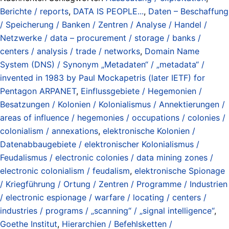
Berichte / reports
,
DATA IS PEOPLE...
,
Daten – Beschaffung
/ Speicherung / Banken / Zentren / Analyse / Handel /
Netzwerke / data – procurement / storage / banks /
centers / analysis / trade / networks
,
Domain Name
System (DNS) / Synonym „Metadaten“ / „metadata“ /
invented in 1983 by Paul Mockapetris (later IETF) for
Pentagon ARPANET
,
Einflussgebiete / Hegemonien /
Besatzungen / Kolonien / Kolonialismus / Annektierungen /
areas of influence / hegemonies / occupations / colonies /
colonialism / annexations
,
elektronische Kolonien /
Datenabbaugebiete / elektronischer Kolonialismus /
Feudalismus / electronic colonies / data mining zones /
electronic colonialism / feudalism
,
elektronische Spionage
/ Kriegführung / Ortung / Zentren / Programme / Industrien
/ electronic espionage / warfare / locating / centers /
industries / programs / „scanning“ / „signal intelligence“
,
Goethe Institut
,
Hierarchien / Befehlsketten /