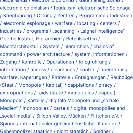
electronic colonialism / feudalism
,
elektronische Spionage
/ Kriegführung / Ortung / Zentren / Programme / Industrien
/ electronic espionage / warfare / locating / centers /
industries / programs / „scanning“ / „signal intelligence“
,
Goethe Institut
,
Hierarchien / Befehlsketten /
Machtarchitektur / System / hierarchies / chains of
command / power architecture / system
,
Informationen /
Zugang / Kontrolle / Operationen / Kriegführung /
information / access / clearances / control / operations /
warfare
,
Kaperungen / Piraterie / Enteignungen / Raubzüge
(Staat / Monopole / Kapital) / capplations / piracy /
expropriations / raids (state / monopolies / capital)
,
Monopole / Kartelle / digitale Monopole und „soziale
Medien“ / monopolies / cartels / digital monopolies and
„social media“ / Silicon Valley
,
Mücken / Flittchen e.V. /
Spione / internationaler geheimdienstlicher Komplex /
Geheimpolizei staatlich / nicht staatlich / Söldner /