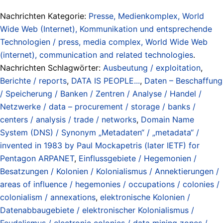
Nachrichten Kategorie:
Presse, Medienkomplex, World
Wide Web (Internet), Kommunikation und entsprechende
Technologien / press, media complex, World Wide Web
(internet), communication and related technologies
.
Nachrichten Schlagwörter:
Ausbeutung / exploitation
,
Berichte / reports
,
DATA IS PEOPLE...
,
Daten – Beschaffung
/ Speicherung / Banken / Zentren / Analyse / Handel /
Netzwerke / data – procurement / storage / banks /
centers / analysis / trade / networks
,
Domain Name
System (DNS) / Synonym „Metadaten“ / „metadata“ /
invented in 1983 by Paul Mockapetris (later IETF) for
Pentagon ARPANET
,
Einflussgebiete / Hegemonien /
Besatzungen / Kolonien / Kolonialismus / Annektierungen /
areas of influence / hegemonies / occupations / colonies /
colonialism / annexations
,
elektronische Kolonien /
Datenabbaugebiete / elektronischer Kolonialismus /
Feudalismus / electronic colonies / data mining zones /