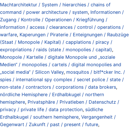
Machtarchitektur / System / hierarchies / chains of
command / power architecture / system
,
Informationen /
Zugang / Kontrolle / Operationen / Kriegführung /
information / access / clearances / control / operations /
warfare
,
Kaperungen / Piraterie / Enteignungen / Raubzüge
(Staat / Monopole / Kapital) / capplations / piracy /
expropriations / raids (state / monopolies / capital)
,
Monopole / Kartelle / digitale Monopole und „soziale
Medien“ / monopolies / cartels / digital monopolies and
„social media“ / Silicon Valley
,
mosquitos / bitf*cker Inc. /
spies / international spy complex / secret police / state /
non-state / contractors / corporations / data brokers
,
nördliche Hemisphere / Erdhalbkugel / northern
hemisphere
,
Privatsphäre / Privatleben / Datenschutz /
privacy / private life / data protection
,
südliche
Erdhalbkugel / southern hemisphere
,
Vergangenheit /
Gegenwart / Zukunft / past / present / future
,