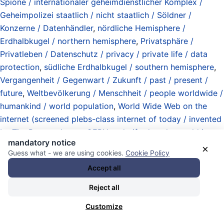
Spione / internationaler geheimdienstlicher Komplex /
Geheimpolizei staatlich / nicht staatlich / Söldner /
Konzerne / Datenhändler
,
nördliche Hemisphere /
Erdhalbkugel / northern hemisphere
,
Privatsphäre /
Privatleben / Datenschutz / privacy / private life / data
protection
,
südliche Erdhalbkugel / southern hemisphere
,
Vergangenheit / Gegenwart / Zukunft / past / present /
future
,
Weltbevölkerung / Menschheit / people worldwide /
humankind / world population
,
World Wide Web on the
internet (screened plebs-class internet of today / invented
by Tim Berners-Lee at CERN and gifted to the world in
mandatory notice
1993)
, und
zombie parliaments / Zombie-Parlamente
.
×
Guess what - we are using cookies.
Cookie Policy
19.01.2026 - 19:12 [ Goethe Institut ]
Accept all
Digital Colonialism
Reject all
Customize
(January 16, 2026)