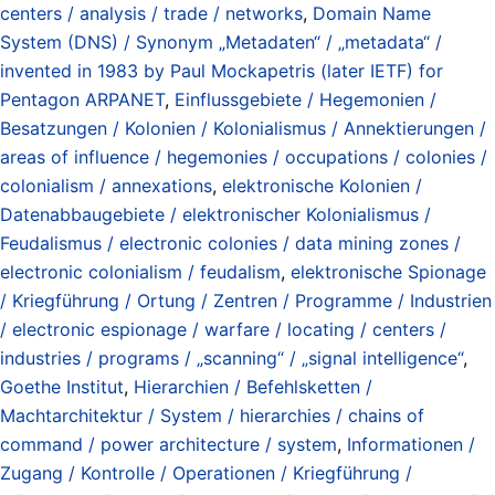
centers / analysis / trade / networks
,
Domain Name
System (DNS) / Synonym „Metadaten“ / „metadata“ /
invented in 1983 by Paul Mockapetris (later IETF) for
Pentagon ARPANET
,
Einflussgebiete / Hegemonien /
Besatzungen / Kolonien / Kolonialismus / Annektierungen /
areas of influence / hegemonies / occupations / colonies /
colonialism / annexations
,
elektronische Kolonien /
Datenabbaugebiete / elektronischer Kolonialismus /
Feudalismus / electronic colonies / data mining zones /
electronic colonialism / feudalism
,
elektronische Spionage
/ Kriegführung / Ortung / Zentren / Programme / Industrien
/ electronic espionage / warfare / locating / centers /
industries / programs / „scanning“ / „signal intelligence“
,
Goethe Institut
,
Hierarchien / Befehlsketten /
Machtarchitektur / System / hierarchies / chains of
command / power architecture / system
,
Informationen /
Zugang / Kontrolle / Operationen / Kriegführung /