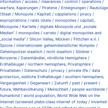
information / access / clearances / control / operations /
warfare
,
Kaperungen / Piraterie / Enteignungen / Raubzüge
(Staat / Monopole / Kapital) / capplations / piracy /
expropriations / raids (state / monopolies / capital)
,
Monopole / Kartelle / digitale Monopole und „soziale
Medien“ / monopolies / cartels / digital monopolies and
„social media“ / Silicon Valley
,
Mücken / Flittchen e.V. /
Spione / internationaler geheimdienstlicher Komplex /
Geheimpolizei staatlich / nicht staatlich / Söldner /
Konzerne / Datenhändler
,
nördliche Hemisphere /
Erdhalbkugel / northern hemisphere
,
Privatsphäre /
Privatleben / Datenschutz / privacy / private life / data
protection
,
südliche Erdhalbkugel / southern hemisphere
,
Vergangenheit / Gegenwart / Zukunft / past / present /
future
,
Weltbevölkerung / Menschheit / people worldwide /
humankind / world population
,
World Wide Web on the
internet (screened plebs-class internet of today / invented
by Tim Berners-Lee at CERN and gifted to the world in