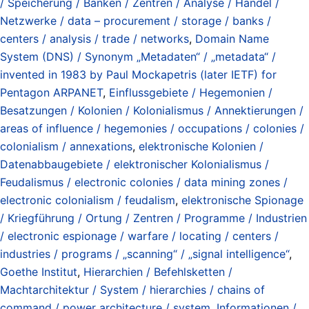
/ Speicherung / Banken / Zentren / Analyse / Handel /
Netzwerke / data – procurement / storage / banks /
centers / analysis / trade / networks
,
Domain Name
System (DNS) / Synonym „Metadaten“ / „metadata“ /
invented in 1983 by Paul Mockapetris (later IETF) for
Pentagon ARPANET
,
Einflussgebiete / Hegemonien /
Besatzungen / Kolonien / Kolonialismus / Annektierungen /
areas of influence / hegemonies / occupations / colonies /
colonialism / annexations
,
elektronische Kolonien /
Datenabbaugebiete / elektronischer Kolonialismus /
Feudalismus / electronic colonies / data mining zones /
electronic colonialism / feudalism
,
elektronische Spionage
/ Kriegführung / Ortung / Zentren / Programme / Industrien
/ electronic espionage / warfare / locating / centers /
industries / programs / „scanning“ / „signal intelligence“
,
Goethe Institut
,
Hierarchien / Befehlsketten /
Machtarchitektur / System / hierarchies / chains of
command / power architecture / system
,
Informationen /