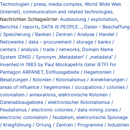
Technologien / press, media complex, World Wide Web
(internet), communication and related technologies
.
Nachrichten Schlagwörter:
Ausbeutung / exploitation
,
Berichte / reports
,
DATA IS PEOPLE...
,
Daten – Beschaffung
/ Speicherung / Banken / Zentren / Analyse / Handel /
Netzwerke / data – procurement / storage / banks /
centers / analysis / trade / networks
,
Domain Name
System (DNS) / Synonym „Metadaten“ / „metadata“ /
invented in 1983 by Paul Mockapetris (later IETF) for
Pentagon ARPANET
,
Einflussgebiete / Hegemonien /
Besatzungen / Kolonien / Kolonialismus / Annektierungen /
areas of influence / hegemonies / occupations / colonies /
colonialism / annexations
,
elektronische Kolonien /
Datenabbaugebiete / elektronischer Kolonialismus /
Feudalismus / electronic colonies / data mining zones /
electronic colonialism / feudalism
,
elektronische Spionage
/ Kriegführung / Ortung / Zentren / Programme / Industrien