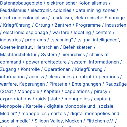
Datenabbaugebiete / elektronischer Kolonialismus /
Feudalismus / electronic colonies / data mining zones /
electronic colonialism / feudalism
,
elektronische Spionage
/ Kriegführung / Ortung / Zentren / Programme / Industrien
/ electronic espionage / warfare / locating / centers /
industries / programs / „scanning“ / „signal intelligence“
,
Goethe Institut
,
Hierarchien / Befehlsketten /
Machtarchitektur / System / hierarchies / chains of
command / power architecture / system
,
Informationen /
Zugang / Kontrolle / Operationen / Kriegführung /
information / access / clearances / control / operations /
warfare
,
Kaperungen / Piraterie / Enteignungen / Raubzüge
(Staat / Monopole / Kapital) / capplations / piracy /
expropriations / raids (state / monopolies / capital)
,
Monopole / Kartelle / digitale Monopole und „soziale
Medien“ / monopolies / cartels / digital monopolies and
„social media“ / Silicon Valley
,
Mücken / Flittchen e.V. /