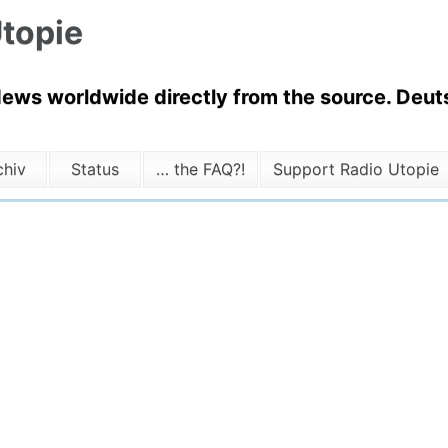
topie
News worldwide directly from the source. Deuts
chiv
Status
… the FAQ?!
Support Radio Utopie