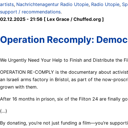
artists
,
Nachrichtenagentur Radio Utopie
,
Radio Utopie
,
Sp
support / recommendations
.
02.12.2025 - 21:56 [ Lex Grace / Chuffed.org ]
Operation Recomply: Democra
We Urgently Need Your Help to Finish and Distribute the 
OPERATION RE-COMPLY is the documentary about activists cu
an Israeli arms factory in Bristol, as part of the now-proscri
grown with them.
After 16 months in prison, six of the Filton 24 are finally g
(…)
By donating, you’re not just funding a film—you’re supporting