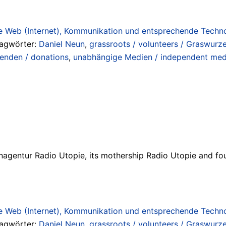
 Web (Internet), Kommunikation und entsprechende Technol
lagwörter:
Daniel Neun
,
grassroots / volunteers / Graswurze
enden / donations
,
unabhängige Medien / independent med
agentur Radio Utopie, its mothership Radio Utopie and fou
 Web (Internet), Kommunikation und entsprechende Technol
lagwörter:
Daniel Neun
,
grassroots / volunteers / Graswurze