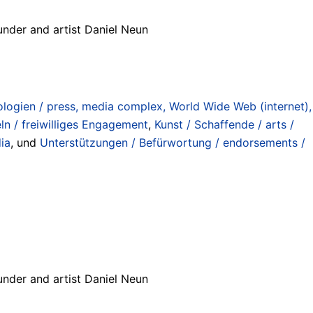
nder and artist Daniel Neun
ogien / press, media complex, World Wide Web (internet),
ln / freiwilliges Engagement
,
Kunst / Schaffende / arts /
ia
, und
Unterstützungen / Befürwortung / endorsements /
nder and artist Daniel Neun