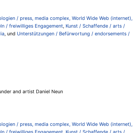
ogien / press, media complex, World Wide Web (internet),
ln / freiwilliges Engagement
,
Kunst / Schaffende / arts /
ia
, und
Unterstützungen / Befürwortung / endorsements /
nder and artist Daniel Neun
ogien / press, media complex, World Wide Web (internet),
ln / freiwilliges Engagement
,
Kunst / Schaffende / arts /