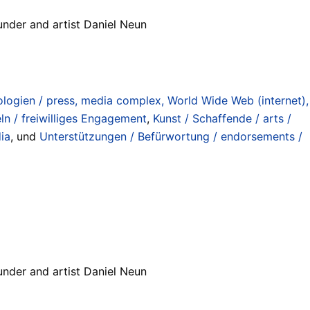
nder and artist Daniel Neun
ogien / press, media complex, World Wide Web (internet),
ln / freiwilliges Engagement
,
Kunst / Schaffende / arts /
ia
, und
Unterstützungen / Befürwortung / endorsements /
nder and artist Daniel Neun