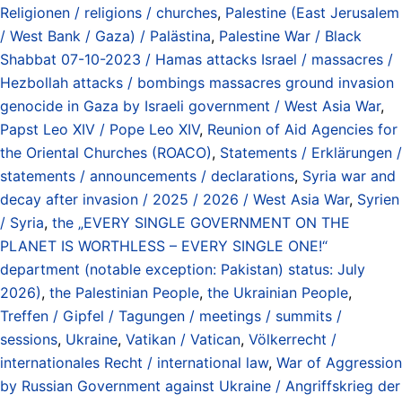
Religionen / religions / churches
,
Palestine (East Jerusalem
/ West Bank / Gaza) / Palästina
,
Palestine War / Black
Shabbat 07-10-2023 / Hamas attacks Israel / massacres /
Hezbollah attacks / bombings massacres ground invasion
genocide in Gaza by Israeli government / West Asia War
,
Papst Leo XIV / Pope Leo XIV
,
Reunion of Aid Agencies for
the Oriental Churches (ROACO)
,
Statements / Erklärungen /
statements / announcements / declarations
,
Syria war and
decay after invasion / 2025 / 2026 / West Asia War
,
Syrien
/ Syria
,
the „EVERY SINGLE GOVERNMENT ON THE
PLANET IS WORTHLESS – EVERY SINGLE ONE!“
department (notable exception: Pakistan) status: July
2026)
,
the Palestinian People
,
the Ukrainian People
,
Treffen / Gipfel / Tagungen / meetings / summits /
sessions
,
Ukraine
,
Vatikan / Vatican
,
Völkerrecht /
internationales Recht / international law
,
War of Aggression
by Russian Government against Ukraine / Angriffskrieg der