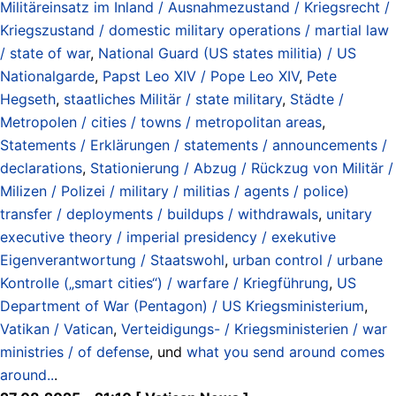
Militäreinsatz im Inland / Ausnahmezustand / Kriegsrecht /
Kriegszustand / domestic military operations / martial law
/ state of war
,
National Guard (US states militia) / US
Nationalgarde
,
Papst Leo XIV / Pope Leo XIV
,
Pete
Hegseth
,
staatliches Militär / state military
,
Städte /
Metropolen / cities / towns / metropolitan areas
,
Statements / Erklärungen / statements / announcements /
declarations
,
Stationierung / Abzug / Rückzug von Militär /
Milizen / Polizei / military / militias / agents / police)
transfer / deployments / buildups / withdrawals
,
unitary
executive theory / imperial presidency / exekutive
Eigenverantwortung / Staatswohl
,
urban control / urbane
Kontrolle („smart cities“) / warfare / Kriegführung
,
US
Department of War (Pentagon) / US Kriegsministerium
,
Vatikan / Vatican
,
Verteidigungs- / Kriegsministerien / war
ministries / of defense
, und
what you send around comes
around..
.