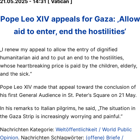
21.05.2025 - 14:31 [ Vatican ]
Pope Leo XIV appeals for Gaza: ‚Allow
aid to enter, end the hostilities‘
„I renew my appeal to allow the entry of dignified
humanitarian aid and to put an end to the hostilities,
whose heartbreaking price is paid by the children, elderly,
and the sick.“
Pope Leo XIV made that appeal toward the conclusion of
his first General Audience in St. Peter‘s Square on 21 May.
In his remarks to Italian pilgrims, he said, „The situation in
the Gaza Strip is increasingly worrying and painful.“
Nachrichten Kategorie:
Weltöffentlichkeit / World Public
Opinion
. Nachrichten Schlagwörter:
(offene) Briefe /