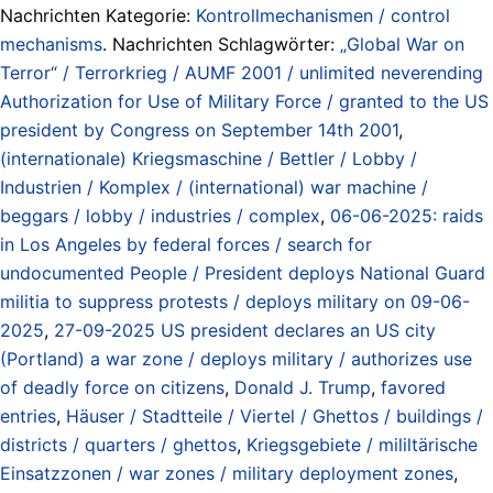
Nachrichten Kategorie:
Kontrollmechanismen / control
mechanisms
. Nachrichten Schlagwörter:
„Global War on
Terror“ / Terrorkrieg / AUMF 2001 / unlimited neverending
Authorization for Use of Military Force / granted to the US
president by Congress on September 14th 2001
,
(internationale) Kriegsmaschine / Bettler / Lobby /
Industrien / Komplex / (international) war machine /
beggars / lobby / industries / complex
,
06-06-2025: raids
in Los Angeles by federal forces / search for
undocumented People / President deploys National Guard
militia to suppress protests / deploys military on 09-06-
2025
,
27-09-2025 US president declares an US city
(Portland) a war zone / deploys military / authorizes use
of deadly force on citizens
,
Donald J. Trump
,
favored
entries
,
Häuser / Stadtteile / Viertel / Ghettos / buildings /
districts / quarters / ghettos
,
Kriegsgebiete / mililtärische
Einsatzzonen / war zones / military deployment zones
,