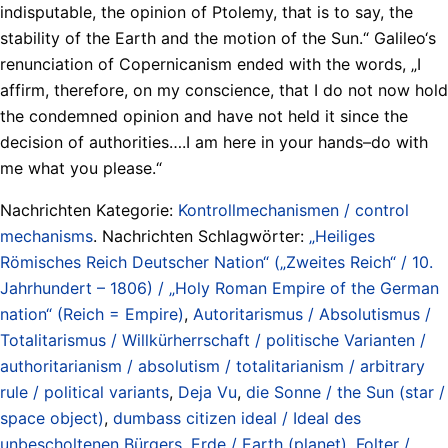
indisputable, the opinion of Ptolemy, that is to say, the
stability of the Earth and the motion of the Sun.“ Galileo‘s
renunciation of Copernicanism ended with the words, „I
affirm, therefore, on my conscience, that I do not now hold
the condemned opinion and have not held it since the
decision of authorities….I am here in your hands–do with
me what you please.“
Nachrichten Kategorie:
Kontrollmechanismen / control
mechanisms
. Nachrichten Schlagwörter:
„Heiliges
Römisches Reich Deutscher Nation“ („Zweites Reich“ / 10.
Jahrhundert – 1806) / „Holy Roman Empire of the German
nation“ (Reich = Empire)
,
Autoritarismus / Absolutismus /
Totalitarismus / Willkürherrschaft / politische Varianten /
authoritarianism / absolutism / totalitarianism / arbitrary
rule / political variants
,
Deja Vu
,
die Sonne / the Sun (star /
space object)
,
dumbass citizen ideal / Ideal des
unbescholtenen Bürgers
,
Erde / Earth (planet)
,
Folter /