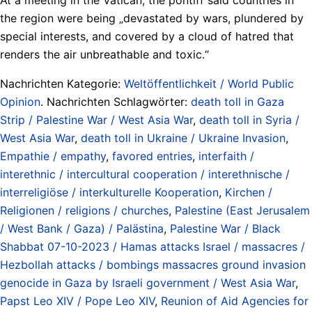
the region were being „devastated by wars, plundered by
special interests, and covered by a cloud of hatred that
renders the air unbreathable and toxic.“
Nachrichten Kategorie:
Weltöffentlichkeit / World Public
Opinion
. Nachrichten Schlagwörter:
death toll in Gaza
Strip / Palestine War / West Asia War
,
death toll in Syria /
West Asia War
,
death toll in Ukraine / Ukraine Invasion
,
Empathie / empathy
,
favored entries
,
interfaith /
interethnic / intercultural cooperation / interethnische /
interreligiöse / interkulturelle Kooperation
,
Kirchen /
Religionen / religions / churches
,
Palestine (East Jerusalem
/ West Bank / Gaza) / Palästina
,
Palestine War / Black
Shabbat 07-10-2023 / Hamas attacks Israel / massacres /
Hezbollah attacks / bombings massacres ground invasion
genocide in Gaza by Israeli government / West Asia War
,
Papst Leo XIV / Pope Leo XIV
,
Reunion of Aid Agencies for