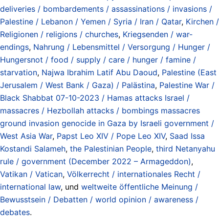
deliveries / bombardements / assassinations / invasions /
Palestine / Lebanon / Yemen / Syria / Iran / Qatar
,
Kirchen /
Religionen / religions / churches
,
Kriegsenden / war-
endings
,
Nahrung / Lebensmittel / Versorgung / Hunger /
Hungersnot / food / supply / care / hunger / famine /
starvation
,
Najwa Ibrahim Latif Abu Daoud
,
Palestine (East
Jerusalem / West Bank / Gaza) / Palästina
,
Palestine War /
Black Shabbat 07-10-2023 / Hamas attacks Israel /
massacres / Hezbollah attacks / bombings massacres
ground invasion genocide in Gaza by Israeli government /
West Asia War
,
Papst Leo XIV / Pope Leo XIV
,
Saad Issa
Kostandi Salameh
,
the Palestinian People
,
third Netanyahu
rule / government (December 2022 – Armageddon)
,
Vatikan / Vatican
,
Völkerrecht / internationales Recht /
international law
, und
weltweite öffentliche Meinung /
Bewusstsein / Debatten / world opinion / awareness /
debates
.