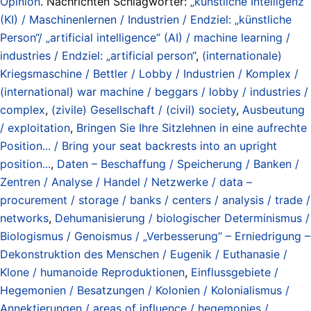
Opinion
. Nachrichten Schlagwörter:
„künstliche Intelligenz“
(KI) / Maschinenlernen / Industrien / Endziel: „künstliche
Person“/ „artificial intelligence“ (AI) / machine learning /
industries / Endziel: „artificial person“
,
(internationale)
Kriegsmaschine / Bettler / Lobby / Industrien / Komplex /
(international) war machine / beggars / lobby / industries /
complex
,
(zivile) Gesellschaft / (civil) society
,
Ausbeutung
/ exploitation
,
Bringen Sie Ihre Sitzlehnen in eine aufrechte
Position... / Bring your seat backrests into an upright
position...
,
Daten – Beschaffung / Speicherung / Banken /
Zentren / Analyse / Handel / Netzwerke / data –
procurement / storage / banks / centers / analysis / trade /
networks
,
Dehumanisierung / biologischer Determinismus /
Biologismus / Genoismus / „Verbesserung“ – Erniedrigung –
Dekonstruktion des Menschen / Eugenik / Euthanasie /
Klone / humanoide Reproduktionen
,
Einflussgebiete /
Hegemonien / Besatzungen / Kolonien / Kolonialismus /
Annektierungen / areas of influence / hegemonies /