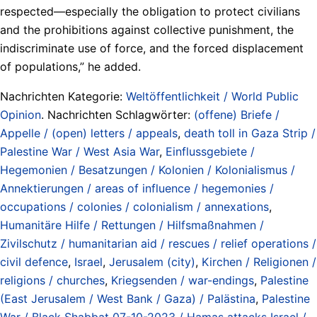
respected—especially the obligation to protect civilians
and the prohibitions against collective punishment, the
indiscriminate use of force, and the forced displacement
of populations,” he added.
Nachrichten Kategorie:
Weltöffentlichkeit / World Public
Opinion
. Nachrichten Schlagwörter:
(offene) Briefe /
Appelle / (open) letters / appeals
,
death toll in Gaza Strip /
Palestine War / West Asia War
,
Einflussgebiete /
Hegemonien / Besatzungen / Kolonien / Kolonialismus /
Annektierungen / areas of influence / hegemonies /
occupations / colonies / colonialism / annexations
,
Humanitäre Hilfe / Rettungen / Hilfsmaßnahmen /
Zivilschutz / humanitarian aid / rescues / relief operations /
civil defence
,
Israel
,
Jerusalem (city)
,
Kirchen / Religionen /
religions / churches
,
Kriegsenden / war-endings
,
Palestine
(East Jerusalem / West Bank / Gaza) / Palästina
,
Palestine
War / Black Shabbat 07-10-2023 / Hamas attacks Israel /