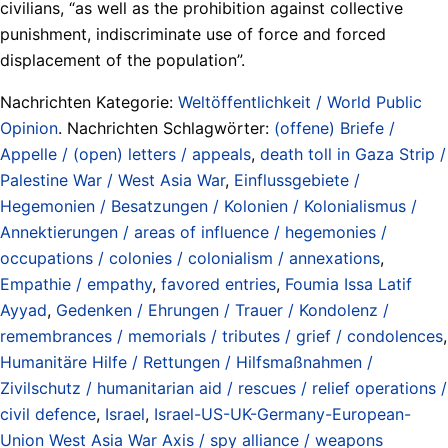
civilians, “as well as the prohibition against collective
punishment, indiscriminate use of force and forced
displacement of the population”.
Nachrichten Kategorie:
Weltöffentlichkeit / World Public
Opinion
. Nachrichten Schlagwörter:
(offene) Briefe /
Appelle / (open) letters / appeals
,
death toll in Gaza Strip /
Palestine War / West Asia War
,
Einflussgebiete /
Hegemonien / Besatzungen / Kolonien / Kolonialismus /
Annektierungen / areas of influence / hegemonies /
occupations / colonies / colonialism / annexations
,
Empathie / empathy
,
favored entries
,
Foumia Issa Latif
Ayyad
,
Gedenken / Ehrungen / Trauer / Kondolenz /
remembrances / memorials / tributes / grief / condolences
,
Humanitäre Hilfe / Rettungen / Hilfsmaßnahmen /
Zivilschutz / humanitarian aid / rescues / relief operations /
civil defence
,
Israel
,
Israel-US-UK-Germany-European-
Union West Asia War Axis / spy alliance / weapons