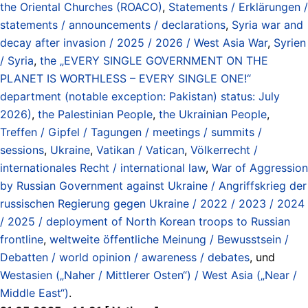
the Oriental Churches (ROACO)
,
Statements / Erklärungen /
statements / announcements / declarations
,
Syria war and
decay after invasion / 2025 / 2026 / West Asia War
,
Syrien
/ Syria
,
the „EVERY SINGLE GOVERNMENT ON THE
PLANET IS WORTHLESS – EVERY SINGLE ONE!“
department (notable exception: Pakistan) status: July
2026)
,
the Palestinian People
,
the Ukrainian People
,
Treffen / Gipfel / Tagungen / meetings / summits /
sessions
,
Ukraine
,
Vatikan / Vatican
,
Völkerrecht /
internationales Recht / international law
,
War of Aggression
by Russian Government against Ukraine / Angriffskrieg der
russischen Regierung gegen Ukraine / 2022 / 2023 / 2024
/ 2025 / deployment of North Korean troops to Russian
frontline
,
weltweite öffentliche Meinung / Bewusstsein /
Debatten / world opinion / awareness / debates
, und
Westasien („Naher / Mittlerer Osten“) / West Asia („Near /
Middle East“)
.