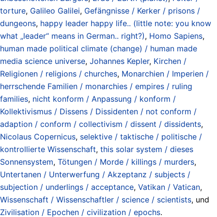
torture
,
Galileo Galilei
,
Gefängnisse / Kerker / prisons /
dungeons
,
happy leader happy life.. (little note: you know
what „leader“ means in German.. right?)
,
Homo Sapiens
,
human made political climate (change) / human made
media science universe
,
Johannes Kepler
,
Kirchen /
Religionen / religions / churches
,
Monarchien / Imperien /
herrschende Familien / monarchies / empires / ruling
families
,
nicht konform / Anpassung / konform /
Kollektivismus / Dissens / Dissidenten / not conform /
adaption / conform / collectivism / dissent / dissidents
,
Nicolaus Copernicus
,
selektive / taktische / politische /
kontrollierte Wissenschaft
,
this solar system / dieses
Sonnensystem
,
Tötungen / Morde / killings / murders
,
Untertanen / Unterwerfung / Akzeptanz / subjects /
subjection / underlings / acceptance
,
Vatikan / Vatican
,
Wissenschaft / Wissenschaftler / science / scientists
, und
Zivilisation / Epochen / civilization / epochs
.