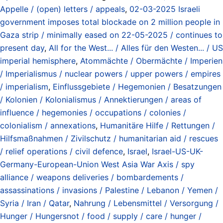
Appelle / (open) letters / appeals
,
02-03-2025 Israeli
government imposes total blockade on 2 million people in
Gaza strip / minimally eased on 22-05-2025 / continues to
present day
,
All for the West... / Alles für den Westen... / US
imperial hemisphere
,
Atommächte / Obermächte / Imperien
/ Imperialismus / nuclear powers / upper powers / empires
/ imperialism
,
Einflussgebiete / Hegemonien / Besatzungen
/ Kolonien / Kolonialismus / Annektierungen / areas of
influence / hegemonies / occupations / colonies /
colonialism / annexations
,
Humanitäre Hilfe / Rettungen /
Hilfsmaßnahmen / Zivilschutz / humanitarian aid / rescues
/ relief operations / civil defence
,
Israel
,
Israel-US-UK-
Germany-European-Union West Asia War Axis / spy
alliance / weapons deliveries / bombardements /
assassinations / invasions / Palestine / Lebanon / Yemen /
Syria / Iran / Qatar
,
Nahrung / Lebensmittel / Versorgung /
Hunger / Hungersnot / food / supply / care / hunger /