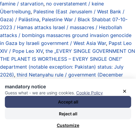
famine / starvation
,
no overstatement / keine
Übertreibung
,
Palestine (East Jerusalem / West Bank /
Gaza) / Palästina
,
Palestine War / Black Shabbat 07-10-
2023 / Hamas attacks Israel / massacres / Hezbollah
attacks / bombings massacres ground invasion genocide
in Gaza by Israeli government / West Asia War
,
Papst Leo
XIV / Pope Leo XIV
,
the „EVERY SINGLE GOVERNMENT ON
THE PLANET IS WORTHLESS – EVERY SINGLE ONE!“
department (notable exception: Pakistan) status: July
2026)
,
third Netanyahu rule / government (December
2022 – Armageddon)
,
Vatikan / Vatican
, und
Waffenruhe /
mandatory notice
Waffenstillstand / Entwürfe / von Schwachköpfen gern
×
Guess what - we are using cookies.
Cookie Policy
verwechselt mit „Kapitulation“ / truce / ceasefire /
Accept all
armistice / drafts / often confused by idiots with
Reject all
„capitulation”
.
19.05.2025 - 10:56 [ Vatican News / Youtube ]
Customize