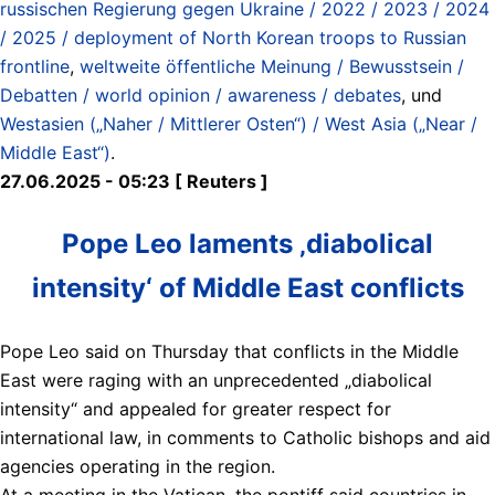
russischen Regierung gegen Ukraine / 2022 / 2023 / 2024
/ 2025 / deployment of North Korean troops to Russian
frontline
,
weltweite öffentliche Meinung / Bewusstsein /
Debatten / world opinion / awareness / debates
, und
Westasien („Naher / Mittlerer Osten“) / West Asia („Near /
Middle East“)
.
27.06.2025 - 05:23 [ Reuters ]
Pope Leo laments ‚diabolical
intensity‘ of Middle East conflicts
Pope Leo said on Thursday that conflicts in the Middle
East were raging with an unprecedented „diabolical
intensity“ and appealed for greater respect for
international law, in comments to Catholic bishops and aid
agencies operating in the region.
At a meeting in the Vatican, the pontiff said countries in