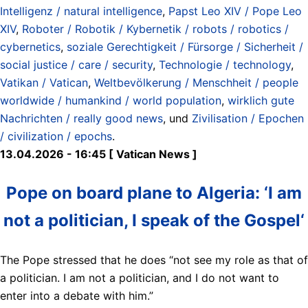
Intelligenz / natural intelligence
,
Papst Leo XIV / Pope Leo
XIV
,
Roboter / Robotik / Kybernetik / robots / robotics /
cybernetics
,
soziale Gerechtigkeit / Fürsorge / Sicherheit /
social justice / care / security
,
Technologie / technology
,
Vatikan / Vatican
,
Weltbevölkerung / Menschheit / people
worldwide / humankind / world population
,
wirklich gute
Nachrichten / really good news
, und
Zivilisation / Epochen
/ civilization / epochs
.
13.04.2026 - 16:45 [ Vatican News ]
Pope on board plane to Algeria: ‘I am
not a politician, I speak of the Gospel‘
The Pope stressed that he does “not see my role as that of
a politician. I am not a politician, and I do not want to
enter into a debate with him.”