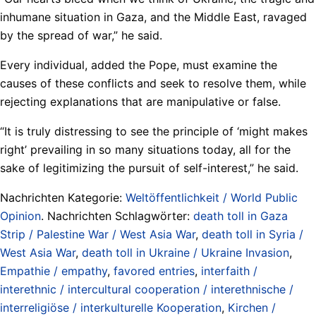
inhumane situation in Gaza, and the Middle East, ravaged
by the spread of war,” he said.
Every individual, added the Pope, must examine the
causes of these conflicts and seek to resolve them, while
rejecting explanations that are manipulative or false.
“It is truly distressing to see the principle of ‘might makes
right’ prevailing in so many situations today, all for the
sake of legitimizing the pursuit of self-interest,” he said.
Nachrichten Kategorie:
Weltöffentlichkeit / World Public
Opinion
. Nachrichten Schlagwörter:
death toll in Gaza
Strip / Palestine War / West Asia War
,
death toll in Syria /
West Asia War
,
death toll in Ukraine / Ukraine Invasion
,
Empathie / empathy
,
favored entries
,
interfaith /
interethnic / intercultural cooperation / interethnische /
interreligiöse / interkulturelle Kooperation
,
Kirchen /