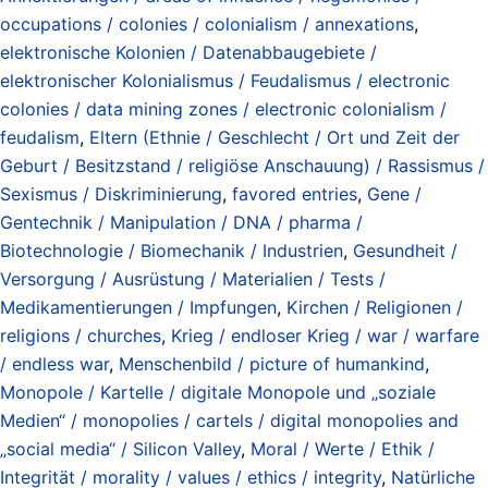
occupations / colonies / colonialism / annexations
,
elektronische Kolonien / Datenabbaugebiete /
elektronischer Kolonialismus / Feudalismus / electronic
colonies / data mining zones / electronic colonialism /
feudalism
,
Eltern (Ethnie / Geschlecht / Ort und Zeit der
Geburt / Besitzstand / religiöse Anschauung) / Rassismus /
Sexismus / Diskriminierung
,
favored entries
,
Gene /
Gentechnik / Manipulation / DNA / pharma /
Biotechnologie / Biomechanik / Industrien
,
Gesundheit /
Versorgung / Ausrüstung / Materialien / Tests /
Medikamentierungen / Impfungen
,
Kirchen / Religionen /
religions / churches
,
Krieg / endloser Krieg / war / warfare
/ endless war
,
Menschenbild / picture of humankind
,
Monopole / Kartelle / digitale Monopole und „soziale
Medien“ / monopolies / cartels / digital monopolies and
„social media“ / Silicon Valley
,
Moral / Werte / Ethik /
Integrität / morality / values / ethics / integrity
,
Natürliche