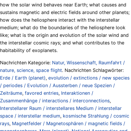
how the solar wind behaves near Earth; what causes and
sustains magnetic and electric fields around other planets;
how does the heliosphere interact with the interstellar
medium; what do the boundaries of the heliosphere look
like; what is the origin and evolution of the solar wind and
the interstellar cosmic rays; and what contributes to the
habitability of exoplanets.
Nachrichten Kategorie:
Natur, Wissenschaft, Raumfahrt /
nature, science, space flight
. Nachrichten Schlagwörter:
Erde / Earth (planet)
,
evolution / extinctions / new species
/ periodes / Evolution / Aussterben / neue Spezien /
Zeiträume
,
favored entries
,
Interaktionen /
Zusammenhänge / interactions / interconnections
,
Interstellarer Raum / interstellares Medium / interstellar
space / interstellar medium
,
kosmische Strahlung / cosmic
rays
,
Magnetfelder / Magnetosphären / magnetic fields /
magnetospheres
,
Mars (planet)
,
National Aeronautics and