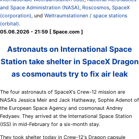
and Space Administration (NASA)
,
Roscosmos
,
SpaceX
(corporation)
, und
Weltraumstationen / space stations
(orbital)
.
05.06.2026 - 21:59 [ Space.com ]
Astronauts on International Space
Station take shelter in SpaceX Dragon
as cosmonauts try to fix air leak
The four astronauts of SpaceX‘s Crew-12 mission are
NASA‘s Jessica Meir and Jack Hathaway, Sophie Adenot of
the European Space Agency and cosmonaut Andrey
Fedyaev. They arrived at the International Space Station
(ISS) in mid-February for a six-month stay.
They took shelter today in Crew-12‘s Dragon capsule