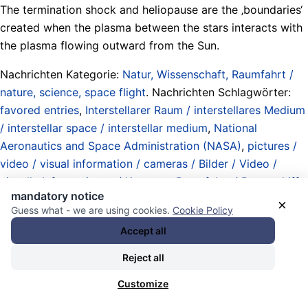
The termination shock and heliopause are the ‚boundaries‘
created when the plasma between the stars interacts with
the plasma flowing outward from the Sun.
Nachrichten Kategorie:
Natur, Wissenschaft, Raumfahrt /
nature, science, space flight
. Nachrichten Schlagwörter:
favored entries
,
Interstellarer Raum / interstellares Medium
/ interstellar space / interstellar medium
,
National
Aeronautics and Space Administration (NASA)
,
pictures /
video / visual information / cameras / Bilder / Video /
visuelle Informationen / Kameras
,
Raumfahrt / Raumschiffe
mandatory notice
/ Raketen / Sonden / space flight / travel / rockets /
×
Guess what - we are using cookies.
Cookie Policy
spacecrafts
,
solares interplanetares Magnetfeld /
Accept all
Heliosphäre / solar interplanetary magnetic field /
heliosphere / heliospheric current sheet
,
this solar system /
Reject all
dieses Sonnensystem
,
Voyager 1 (spacecraft)
, und
Customize
Voyager 2 (spacecraft)
.
13.11.2025 - 13:31 [ LeRavi.org ]