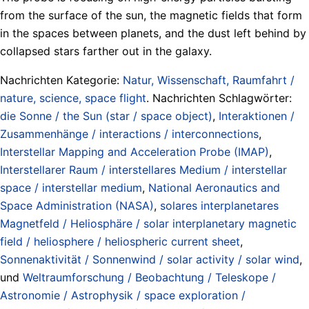
from the surface of the sun, the magnetic fields that form
in the spaces between planets, and the dust left behind by
collapsed stars farther out in the galaxy.
Nachrichten Kategorie:
Natur, Wissenschaft, Raumfahrt /
nature, science, space flight
. Nachrichten Schlagwörter:
die Sonne / the Sun (star / space object)
,
Interaktionen /
Zusammenhänge / interactions / interconnections
,
Interstellar Mapping and Acceleration Probe (IMAP)
,
Interstellarer Raum / interstellares Medium / interstellar
space / interstellar medium
,
National Aeronautics and
Space Administration (NASA)
,
solares interplanetares
Magnetfeld / Heliosphäre / solar interplanetary magnetic
field / heliosphere / heliospheric current sheet
,
Sonnenaktivität / Sonnenwind / solar activity / solar wind
,
und
Weltraumforschung / Beobachtung / Teleskope /
Astronomie / Astrophysik / space exploration /