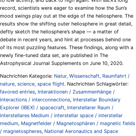
record, scientists were eager to examine how the Sun’s
mood swings play out at the edge of the heliosphere. The
results show the shifting outer heliosphere in great detail,
deftly sketch the heliosphere’s shape — a matter of
debate in recent years, and hint at processes behind one
of its most puzzling features. These findings, along with a
newly fine-tuned data set, are published in The
Astrophysical Journal Supplements on June 10, 2020.
Nachrichten Kategorie:
Natur, Wissenschaft, Raumfahrt /
nature, science, space flight
. Nachrichten Schlagwörter:
favored entries
,
Interaktionen / Zusammenhänge /
interactions / interconnections
,
Interstellar Boundary
Explorer (IBEX) / spacecraft
,
Interstellarer Raum /
interstellares Medium / interstellar space / interstellar
medium
,
Magnetfelder / Magnetosphären / magnetic fields
/ magnetospheres
,
National Aeronautics and Space