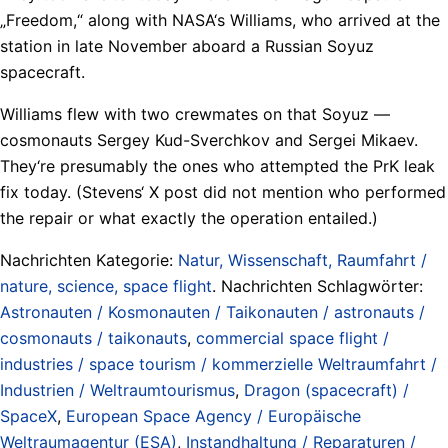
„Freedom,“ along with NASA‘s Williams, who arrived at the
station in late November aboard a Russian Soyuz
spacecraft.
Williams flew with two crewmates on that Soyuz —
cosmonauts Sergey Kud-Sverchkov and Sergei Mikaev.
They‘re presumably the ones who attempted the PrK leak
fix today. (Stevens‘ X post did not mention who performed
the repair or what exactly the operation entailed.)
Nachrichten Kategorie:
Natur, Wissenschaft, Raumfahrt /
nature, science, space flight
. Nachrichten Schlagwörter:
Astronauten / Kosmonauten / Taikonauten / astronauts /
cosmonauts / taikonauts
,
commercial space flight /
industries / space tourism / kommerzielle Weltraumfahrt /
Industrien / Weltraumtourismus
,
Dragon (spacecraft) /
SpaceX
,
European Space Agency / Europäische
Weltraumagentur (ESA)
,
Instandhaltung / Reparaturen /