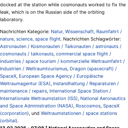
docked at the station while cosmonauts worked to fix the
leak, which is on the Russian side of the orbiting
laboratory.
Nachrichten Kategorie:
Natur, Wissenschaft, Raumfahrt /
nature, science, space flight
. Nachrichten Schlagwörter:
Astronauten / Kosmonauten / Taikonauten / astronauts /
cosmonauts / taikonauts
,
commercial space flight /
industries / space tourism / kommerzielle Weltraumfahrt /
Industrien / Weltraumtourismus
,
Dragon (spacecraft) /
SpaceX
,
European Space Agency / Europäische
Weltraumagentur (ESA)
,
Instandhaltung / Reparaturen /
maintenance / repairs
,
International Space Station /
Internationale Weltraumstation (ISS)
,
National Aeronautics
and Space Administration (NASA)
,
Roscosmos
,
SpaceX
(corporation)
, und
Weltraumstationen / space stations
(orbital)
.
13.02.2026 - 07:08 [ National Aeronautics and Space