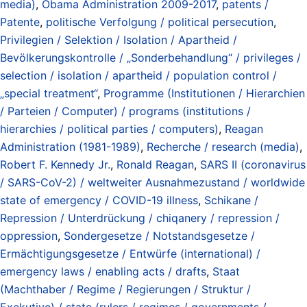
media)
,
Obama Administration 2009-2017
,
patents /
Patente
,
politische Verfolgung / political persecution
,
Privilegien / Selektion / Isolation / Apartheid /
Bevölkerungskontrolle / „Sonderbehandlung“ / privileges /
selection / isolation / apartheid / population control /
„special treatment“
,
Programme (Institutionen / Hierarchien
/ Parteien / Computer) / programs (institutions /
hierarchies / political parties / computers)
,
Reagan
Administration (1981-1989)
,
Recherche / research (media)
,
Robert F. Kennedy Jr.
,
Ronald Reagan
,
SARS II (coronavirus
/ SARS-CoV-2) / weltweiter Ausnahmezustand / worldwide
state of emergency / COVID-19 illness
,
Schikane /
Repression / Unterdrückung / chiqanery / repression /
oppression
,
Sondergesetze / Notstandsgesetze /
Ermächtigungsgesetze / Entwürfe (international) /
emergency laws / enabling acts / drafts
,
Staat
(Machthaber / Regime / Regierungen / Struktur /
Exekutive) / state (rulers / regimes / governments /