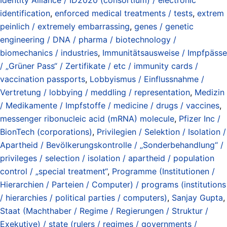
identification
,
enforced medical treatments / tests
,
extrem
peinlich / extremely embarrassing
,
genes / genetic
engineering / DNA / pharma / biotechnology /
biomechanics / industries
,
Immunitätsausweise / Impfpässe
/ „Grüner Pass“ / Zertifikate / etc / immunity cards /
vaccination passports
,
Lobbyismus / Einflussnahme /
Vertretung / lobbying / meddling / representation
,
Medizin
/ Medikamente / Impfstoffe / medicine / drugs / vaccines
,
messenger ribonucleic acid (mRNA) molecule
,
Pfizer Inc /
BionTech (corporations)
,
Privilegien / Selektion / Isolation /
Apartheid / Bevölkerungskontrolle / „Sonderbehandlung“ /
privileges / selection / isolation / apartheid / population
control / „special treatment“
,
Programme (Institutionen /
Hierarchien / Parteien / Computer) / programs (institutions
/ hierarchies / political parties / computers)
,
Sanjay Gupta
,
Staat (Machthaber / Regime / Regierungen / Struktur /
Exekutive) / state (rulers / regimes / governments /