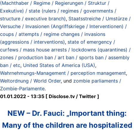
(Machthaber / Regime / Regierungen / Struktur /
Exekutive) / state (rulers / regimes / governments /
structure / executive branch)
,
Staatsstreiche / Umstürze /
Versuche / Invasionen (Angriffskriege / Interventionen) /
coups / attempts / regime changes / invasions
(aggressions / interventions)
,
state of emergency /
curfews / mass house arrests / lockdowns (quarantines) /
zones / production ban / art ban / sports ban / assembly
ban / etc
,
United States of America (USA)
,
Wahrnehmungs-Management / perception management
,
Weltordnung / World Order
, und
zombie parliaments /
Zombie-Parlamente
.
01.01.2022 - 13:35 [ Disclose.tv / Twitter ]
NEW – Dr. Fauci: „Important thing:
Many of the children are hospitalized