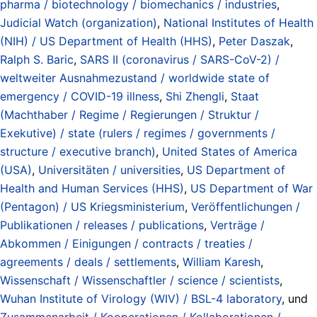
pharma / biotechnology / biomechanics / industries
,
Judicial Watch (organization)
,
National Institutes of Health
(NIH) / US Department of Health (HHS)
,
Peter Daszak
,
Ralph S. Baric
,
SARS II (coronavirus / SARS-CoV-2) /
weltweiter Ausnahmezustand / worldwide state of
emergency / COVID-19 illness
,
Shi Zhengli
,
Staat
(Machthaber / Regime / Regierungen / Struktur /
Exekutive) / state (rulers / regimes / governments /
structure / executive branch)
,
United States of America
(USA)
,
Universitäten / universities
,
US Department of
Health and Human Services (HHS)
,
US Department of War
(Pentagon) / US Kriegsministerium
,
Veröffentlichungen /
Publikationen / releases / publications
,
Verträge /
Abkommen / Einigungen / contracts / treaties /
agreements / deals / settlements
,
William Karesh
,
Wissenschaft / Wissenschaftler / science / scientists
,
Wuhan Institute of Virology (WIV) / BSL-4 laboratory
, und
Zusammenarbeit / Kooperationen / Kollaborationen /