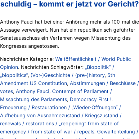
schuldig – kommt er jetzt vor Gericht?
Anthony Fauci hat bei einer Anhörung mehr als 100-mal die
Aussage verweigert. Nun hat ein republikanisch geführter
Senatsausschuss ein Verfahren wegen Missachtung des
Kongresses angestossen.
Nachrichten Kategorie:
Weltöffentlichkeit / World Public
Opinion
. Nachrichten Schlagwörter:
„Biopolitik“ /
„biopolitics“
,
(Vor-)Geschichte / (pre-)history
,
5th
Amendment US Constitution
,
Abstimmungen / Beschlüsse /
votes
,
Anthony Fauci
,
Contempt of Parliament /
Missachtung des Parlaments
,
Democracy First !
,
Erneuerung / Restaurationen / „Wieder-Öffnungen“ /
Aufhebung von Ausnahmezustand / Kriegszustand /
renewals / restorations / „reopening“ from state of
emergency / from state of war / repeals
,
Gewaltenteilung /