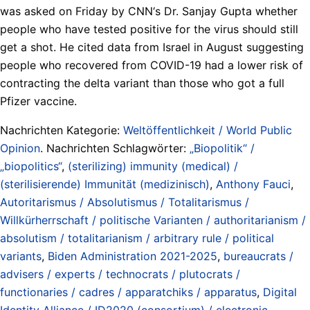
was asked on Friday by CNN‘s Dr. Sanjay Gupta whether
people who have tested positive for the virus should still
get a shot. He cited data from Israel in August suggesting
people who recovered from COVID-19 had a lower risk of
contracting the delta variant than those who got a full
Pfizer vaccine.
Nachrichten Kategorie:
Weltöffentlichkeit / World Public
Opinion
. Nachrichten Schlagwörter:
„Biopolitik“ /
„biopolitics“
,
(sterilizing) immunity (medical) /
(sterilisierende) Immunität (medizinisch)
,
Anthony Fauci
,
Autoritarismus / Absolutismus / Totalitarismus /
Willkürherrschaft / politische Varianten / authoritarianism /
absolutism / totalitarianism / arbitrary rule / political
variants
,
Biden Administration 2021-2025
,
bureaucrats /
advisers / experts / technocrats / plutocrats /
functionaries / cadres / apparatchiks / apparatus
,
Digital
Identity Alliance / ID2020 (consortium) / electronic