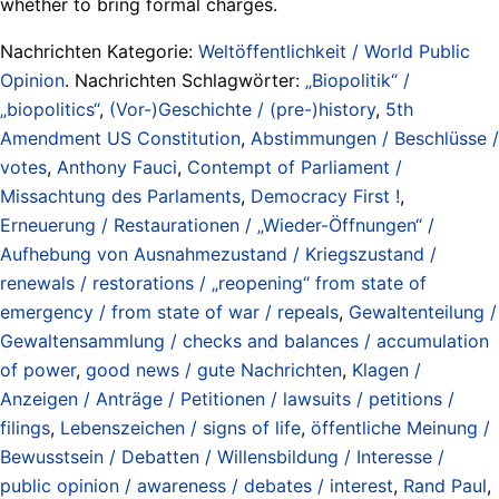
whether to bring formal charges.
Nachrichten Kategorie:
Weltöffentlichkeit / World Public
Opinion
. Nachrichten Schlagwörter:
„Biopolitik“ /
„biopolitics“
,
(Vor-)Geschichte / (pre-)history
,
5th
Amendment US Constitution
,
Abstimmungen / Beschlüsse /
votes
,
Anthony Fauci
,
Contempt of Parliament /
Missachtung des Parlaments
,
Democracy First !
,
Erneuerung / Restaurationen / „Wieder-Öffnungen“ /
Aufhebung von Ausnahmezustand / Kriegszustand /
renewals / restorations / „reopening“ from state of
emergency / from state of war / repeals
,
Gewaltenteilung /
Gewaltensammlung / checks and balances / accumulation
of power
,
good news / gute Nachrichten
,
Klagen /
Anzeigen / Anträge / Petitionen / lawsuits / petitions /
filings
,
Lebenszeichen / signs of life
,
öffentliche Meinung /
Bewusstsein / Debatten / Willensbildung / Interesse /
public opinion / awareness / debates / interest
,
Rand Paul
,