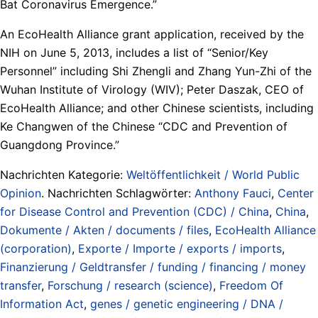
Bat Coronavirus Emergence.”
An EcoHealth Alliance grant application, received by the
NIH on June 5, 2013, includes a list of “Senior/Key
Personnel” including Shi Zhengli and Zhang Yun-Zhi of the
Wuhan Institute of Virology (WIV); Peter Daszak, CEO of
EcoHealth Alliance; and other Chinese scientists, including
Ke Changwen of the Chinese “CDC and Prevention of
Guangdong Province.”
Nachrichten Kategorie:
Weltöffentlichkeit / World Public
Opinion
. Nachrichten Schlagwörter:
Anthony Fauci
,
Center
for Disease Control and Prevention (CDC) / China
,
China
,
Dokumente / Akten / documents / files
,
EcoHealth Alliance
(corporation)
,
Exporte / Importe / exports / imports
,
Finanzierung / Geldtransfer / funding / financing / money
transfer
,
Forschung / research (science)
,
Freedom Of
Information Act
,
genes / genetic engineering / DNA /