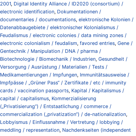
2001
,
Digital Identity Alliance / ID2020 (consortium) /
electronic identification
,
Dokumentationen /
documentaries / documentations
,
elektronische Kolonien /
Datenabbaugebiete / elektronischer Kolonialismus /
Feudalismus / electronic colonies / data mining zones /
electronic colonialism / feudalism
,
favored entries
,
Gene /
Gentechnik / Manipulation / DNA / pharma /
Biotechnologie / Biomechanik / Industrien
,
Gesundheit /
Versorgung / Ausrüstung / Materialien / Tests /
Medikamentierungen / Impfungen
,
Immunitätsausweise /
Impfpässe / „Grüner Pass“ / Zertifikate / etc / immunity
cards / vaccination passports
,
Kapital / Kapitalismus /
capital / capitalismus
,
Kommerzialisierung
(„Privatisierung“) / Entstaatlichung / commerce /
commercialization („privatization“) / de-nationalization
,
Lobbyismus / Einflussnahme / Vertretung / lobbying /
meddling / representation
,
Nachdenkseiten (independent