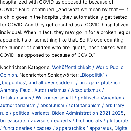
hospitalized with COVID as opposed to because of
COVID,“ Fauci continued. „And what we mean by that — if
a child goes in the hospital, they automatically get tested
for COVID. And they get counted as a COVID-hospitalized
individual. When in fact, they may go in for a broken leg or
appendicitis or something like that. So it’s overcounting
the number of children who are, quote, ‚hospitalized with
COVID,‘ as opposed to because of COVID.“
Nachrichten Kategorie:
Weltöffentlichkeit / World Public
Opinion
. Nachrichten Schlagwörter:
„Biopolitik“ /
„biopolitics“
,
and all over sudden.. / und ganz plötzlich..
,
Anthony Fauci
,
Autoritarismus / Absolutismus /
Totalitarismus / Willkürherrschaft / politische Varianten /
authoritarianism / absolutism / totalitarianism / arbitrary
rule / political variants
,
Biden Administration 2021-2025
,
bureaucrats / advisers / experts / technocrats / plutocrats
/ functionaries / cadres / apparatchiks / apparatus
,
Digital