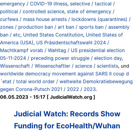
emergency / COVID-19 illness
,
selective / tactical /
political / controlled science
,
state of emergency /
curfews / mass house arrests / lockdowns (quarantines) /
zones / production ban / art ban / sports ban / assembly
ban / etc
,
United States Constitution
,
United States of
America (USA)
,
US Präsidentschaftswahl 2024 /
Machtkampf vorab / Wahltag / US presidential election
05-11-2024 / preceding power struggle / election day
,
Wissenschaft / Wissenschaftler / science / scientists
, und
worldwide democracy movement against SARS II coup d
´etat / total world order / weltweite Demokratiebewegung
gegen Corona-Putsch 2021 / 2022 / 2023
.
06.05.2023 - 15:17 [ JudicialWatch.org ]
Judicial Watch: Records Show
Funding for EcoHealth/Wuhan