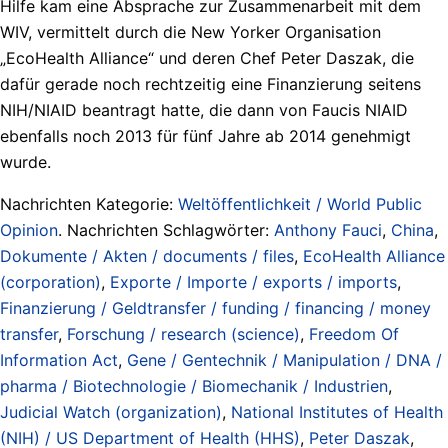
Hilfe kam eine Absprache zur Zusammenarbeit mit dem
WIV, vermittelt durch die New Yorker Organisation
„EcoHealth Alliance“ und deren Chef Peter Daszak, die
dafür gerade noch rechtzeitig eine Finanzierung seitens
NIH/NIAID beantragt hatte, die dann von Faucis NIAID
ebenfalls noch 2013 für fünf Jahre ab 2014 genehmigt
wurde.
Nachrichten Kategorie:
Weltöffentlichkeit / World Public
Opinion
. Nachrichten Schlagwörter:
Anthony Fauci
,
China
,
Dokumente / Akten / documents / files
,
EcoHealth Alliance
(corporation)
,
Exporte / Importe / exports / imports
,
Finanzierung / Geldtransfer / funding / financing / money
transfer
,
Forschung / research (science)
,
Freedom Of
Information Act
,
Gene / Gentechnik / Manipulation / DNA /
pharma / Biotechnologie / Biomechanik / Industrien
,
Judicial Watch (organization)
,
National Institutes of Health
(NIH) / US Department of Health (HHS)
,
Peter Daszak
,