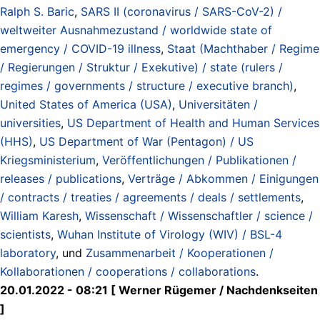
Ralph S. Baric
,
SARS II (coronavirus / SARS-CoV-2) /
weltweiter Ausnahmezustand / worldwide state of
emergency / COVID-19 illness
,
Staat (Machthaber / Regime
/ Regierungen / Struktur / Exekutive) / state (rulers /
regimes / governments / structure / executive branch)
,
United States of America (USA)
,
Universitäten /
universities
,
US Department of Health and Human Services
(HHS)
,
US Department of War (Pentagon) / US
Kriegsministerium
,
Veröffentlichungen / Publikationen /
releases / publications
,
Verträge / Abkommen / Einigungen
/ contracts / treaties / agreements / deals / settlements
,
William Karesh
,
Wissenschaft / Wissenschaftler / science /
scientists
,
Wuhan Institute of Virology (WIV) / BSL-4
laboratory
, und
Zusammenarbeit / Kooperationen /
Kollaborationen / cooperations / collaborations
.
20.01.2022 - 08:21 [ Werner Rügemer / Nachdenkseiten
]