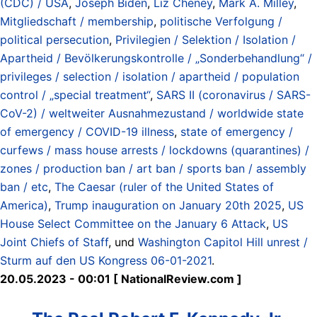
(CDC) / USA
,
Joseph Biden
,
Liz Cheney
,
Mark A. Milley
,
Mitgliedschaft / membership
,
politische Verfolgung /
political persecution
,
Privilegien / Selektion / Isolation /
Apartheid / Bevölkerungskontrolle / „Sonderbehandlung“ /
privileges / selection / isolation / apartheid / population
control / „special treatment“
,
SARS II (coronavirus / SARS-
CoV-2) / weltweiter Ausnahmezustand / worldwide state
of emergency / COVID-19 illness
,
state of emergency /
curfews / mass house arrests / lockdowns (quarantines) /
zones / production ban / art ban / sports ban / assembly
ban / etc
,
The Caesar (ruler of the United States of
America)
,
Trump inauguration on January 20th 2025
,
US
House Select Committee on the January 6 Attack
,
US
Joint Chiefs of Staff
, und
Washington Capitol Hill unrest /
Sturm auf den US Kongress 06-01-2021
.
20.05.2023 - 00:01 [ NationalReview.com ]