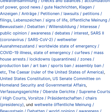
Gewaltensammlung / checks and balances / accumulation
of power
,
good news / gute Nachrichten
,
Klagen /
Anzeigen / Anträge / Petitionen / lawsuits / petitions /
filings
,
Lebenszeichen / signs of life
,
öffentliche Meinung /
Bewusstsein / Debatten / Willensbildung / Interesse /
public opinion / awareness / debates / interest
,
SARS II
(coronavirus / SARS-CoV-2) / weltweiter
Ausnahmezustand / worldwide state of emergency /
COVID-19 illness
,
state of emergency / curfews / mass
house arrests / lockdowns (quarantines) / zones /
production ban / art ban / sports ban / assembly ban /
etc
,
The Caesar (ruler of the United States of America)
,
United States Constitution
,
US Senate Committee on
Homeland Security and Governmental Affairs
,
Verfassungsgerichte / Oberste Gerichte / Supreme Courts
/ High Courts
,
Vorsitze / Präsidentschaften / chairs
(presidency)
, und
weltweite öffentliche Meinung /
Bewusstsein / Debatten / world opinion / awareness /