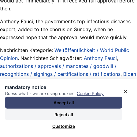
would act “immediately” if it received full approval before
then.
Anthony Fauci, the government’s top infectious diseases
expert, added to the chorus on Sunday, when he
expressed hope that the approval would move quickly.
Nachrichten Kategorie:
Weltöffentlichkeit / World Public
Opinion
. Nachrichten Schlagwörter:
Anthony Fauci
,
authorizations / approvals / mandates / goodwill /
recognitions / signings / certifications / ratifications
,
Biden
Administration 2021-2025
,
bureaucrats / advisers /
mandatory notice
experts / technocrats / plutocrats / functionaries / cadres
×
Guess what - we are using cookies.
Cookie Policy
/ apparatchiks / apparatus
,
enforced medical treatments /
Accept all
tests
,
Food and Drug Administration (FDA)
,
genes / genetic
engineering / DNA / pharma / biotechnology /
Reject all
biomechanics / industries
,
Joseph Biden
,
Lobbyismus /
Customize
Einflussnahme / Vertretung / lobbying / meddling /