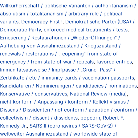
Willkürherrschaft / politische Varianten / authoritarianism /
absolutism / totalitarianism / arbitrary rule / political
variants
,
Democracy First !
,
Demokratische Partei (USA) /
Democratic Party
,
enforced medical treatments / tests
,
Erneuerung / Restaurationen / „Wieder-Öffnungen“ /
Aufhebung von Ausnahmezustand / Kriegszustand /
renewals / restorations / „reopening“ from state of
emergency / from state of war / repeals
,
favored entries
,
Immunitätsausweise / Impfpässe / „Grüner Pass“ /
Zertifikate / etc / immunity cards / vaccination passports
,
Kandidaturen / Nominierungen / candidacies / nominations
,
Konservative / conservatives
,
National Review (media)
,
nicht konform / Anpassung / konform / Kollektivismus /
Dissens / Dissidenten / not conform / adaption / conform /
collectivism / dissent / dissidents
,
popcorn
,
Robert F.
Kennedy Jr.
,
SARS II (coronavirus / SARS-CoV-2) /
weltweiter Ausnahmezustand / worldwide state of