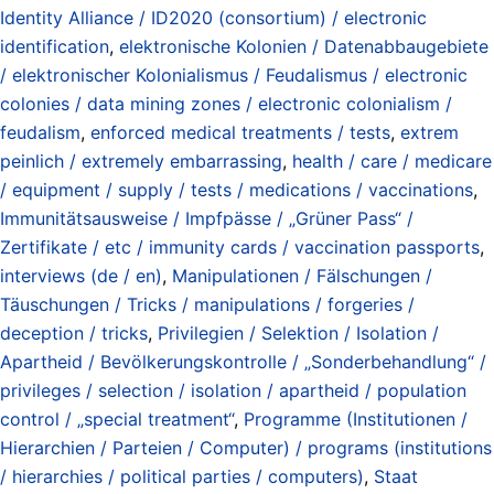
Identity Alliance / ID2020 (consortium) / electronic
identification
,
elektronische Kolonien / Datenabbaugebiete
/ elektronischer Kolonialismus / Feudalismus / electronic
colonies / data mining zones / electronic colonialism /
feudalism
,
enforced medical treatments / tests
,
extrem
peinlich / extremely embarrassing
,
health / care / medicare
/ equipment / supply / tests / medications / vaccinations
,
Immunitätsausweise / Impfpässe / „Grüner Pass“ /
Zertifikate / etc / immunity cards / vaccination passports
,
interviews (de / en)
,
Manipulationen / Fälschungen /
Täuschungen / Tricks / manipulations / forgeries /
deception / tricks
,
Privilegien / Selektion / Isolation /
Apartheid / Bevölkerungskontrolle / „Sonderbehandlung“ /
privileges / selection / isolation / apartheid / population
control / „special treatment“
,
Programme (Institutionen /
Hierarchien / Parteien / Computer) / programs (institutions
/ hierarchies / political parties / computers)
,
Staat