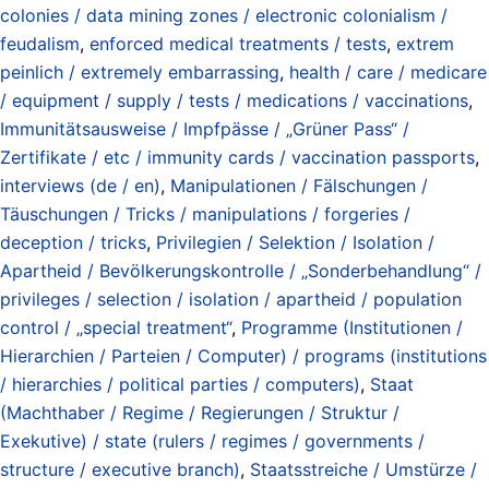
colonies / data mining zones / electronic colonialism /
feudalism
,
enforced medical treatments / tests
,
extrem
peinlich / extremely embarrassing
,
health / care / medicare
/ equipment / supply / tests / medications / vaccinations
,
Immunitätsausweise / Impfpässe / „Grüner Pass“ /
Zertifikate / etc / immunity cards / vaccination passports
,
interviews (de / en)
,
Manipulationen / Fälschungen /
Täuschungen / Tricks / manipulations / forgeries /
deception / tricks
,
Privilegien / Selektion / Isolation /
Apartheid / Bevölkerungskontrolle / „Sonderbehandlung“ /
privileges / selection / isolation / apartheid / population
control / „special treatment“
,
Programme (Institutionen /
Hierarchien / Parteien / Computer) / programs (institutions
/ hierarchies / political parties / computers)
,
Staat
(Machthaber / Regime / Regierungen / Struktur /
Exekutive) / state (rulers / regimes / governments /
structure / executive branch)
,
Staatsstreiche / Umstürze /