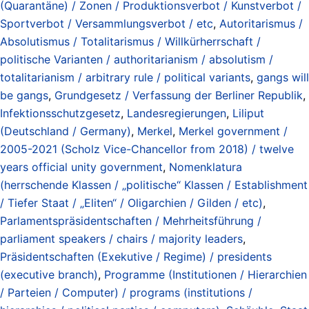
(Quarantäne) / Zonen / Produktionsverbot / Kunstverbot /
Sportverbot / Versammlungsverbot / etc
,
Autoritarismus /
Absolutismus / Totalitarismus / Willkürherrschaft /
politische Varianten / authoritarianism / absolutism /
totalitarianism / arbitrary rule / political variants
,
gangs will
be gangs
,
Grundgesetz / Verfassung der Berliner Republik
,
Infektionsschutzgesetz
,
Landesregierungen
,
Liliput
(Deutschland / Germany)
,
Merkel
,
Merkel government /
2005-2021 (Scholz Vice-Chancellor from 2018) / twelve
years official unity government
,
Nomenklatura
(herrschende Klassen / „politische“ Klassen / Establishment
/ Tiefer Staat / „Eliten“ / Oligarchien / Gilden / etc)
,
Parlamentspräsidentschaften / Mehrheitsführung /
parliament speakers / chairs / majority leaders
,
Präsidentschaften (Exekutive / Regime) / presidents
(executive branch)
,
Programme (Institutionen / Hierarchien
/ Parteien / Computer) / programs (institutions /