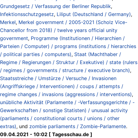
Grundgesetz / Verfassung der Berliner Republik
,
Infektionsschutzgesetz
,
Liliput (Deutschland / Germany)
,
Merkel
,
Merkel government / 2005-2021 (Scholz Vice-
Chancellor from 2018) / twelve years official unity
government
,
Programme (Institutionen / Hierarchien /
Parteien / Computer) / programs (institutions / hierarchies
/ political parties / computers)
,
Staat (Machthaber /
Regime / Regierungen / Struktur / Exekutive) / state (rulers
/ regimes / governments / structure / executive branch)
,
Staatsstreiche / Umstürze / Versuche / Invasionen
(Angriffskriege / Interventionen) / coups / attempts /
regime changes / invasions (aggressions / interventions)
,
unübliche Aktivität (Parlamente / -Verfassungsgerichte / -
Gewerkschaften / sonstige Statisten) / unusual activity
(parliaments / constitutional courts / unions / other
extras)
, und
zombie parliaments / Zombie-Parlamente
.
09.04.2021 - 10:02 [ Tagesschau.de ]