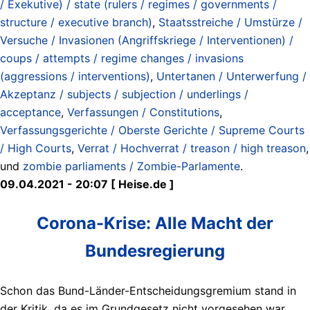
/ Exekutive) / state (rulers / regimes / governments /
structure / executive branch)
,
Staatsstreiche / Umstürze /
Versuche / Invasionen (Angriffskriege / Interventionen) /
coups / attempts / regime changes / invasions
(aggressions / interventions)
,
Untertanen / Unterwerfung /
Akzeptanz / subjects / subjection / underlings /
acceptance
,
Verfassungen / Constitutions
,
Verfassungsgerichte / Oberste Gerichte / Supreme Courts
/ High Courts
,
Verrat / Hochverrat / treason / high treason
,
und
zombie parliaments / Zombie-Parlamente
.
09.04.2021 - 20:07 [ Heise.de ]
Corona-Krise: Alle Macht der
Bundesregierung
Schon das Bund-Länder-Entscheidungsgremium stand in
der Kritik, da es im Grundgesetz nicht vorgesehen war.