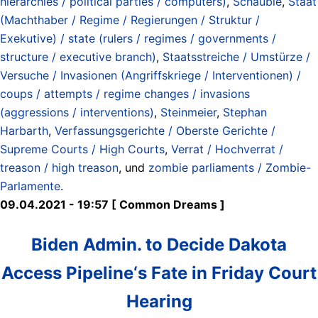
hierarchies / political parties / computers)
,
Schäuble
,
Staat
(Machthaber / Regime / Regierungen / Struktur /
Exekutive) / state (rulers / regimes / governments /
structure / executive branch)
,
Staatsstreiche / Umstürze /
Versuche / Invasionen (Angriffskriege / Interventionen) /
coups / attempts / regime changes / invasions
(aggressions / interventions)
,
Steinmeier
,
Stephan
Harbarth
,
Verfassungsgerichte / Oberste Gerichte /
Supreme Courts / High Courts
,
Verrat / Hochverrat /
treason / high treason
, und
zombie parliaments / Zombie-
Parlamente
.
09.04.2021 - 19:57 [ Common Dreams ]
Biden Admin. to Decide Dakota
Access Pipeline‘s Fate in Friday Court
Hearing