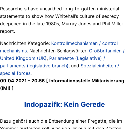
Researchers have unearthed long-forgotten ministerial
statements to show how Whitehall’s culture of secrecy
deepened in the late 1980s, Murray Jones and Phil Miller
report.
Nachrichten Kategorie:
Kontrollmechanismen / control
mechanisms
. Nachrichten Schlagwörter:
Großbritannien /
United Kingdom (UK)
,
Parlamente (Legislative) /
parliaments (legislative branch)
, und
Spezialeinheiten /
special forces
.
09.04.2021 - 20:56 [ Informationsstelle Militarisierung
(IMI) ]
Indopazifk: Kein Gerede
Dazu gehört auch die Entsendung einer Fregatte, die im
Sommer auslaufen soll, was von ihr nun mit den Worten