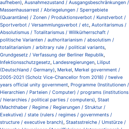
aufheben)
,
Ausnahmezustand / Ausgangsbeschränkungen /
Massenhausarrest / Abriegelungen / Sperrgebiete
(Quarantäne) / Zonen / Produktionsverbot / Kunstverbot /
Sportverbot / Versammlungsverbot / etc
,
Autoritarismus /
Absolutismus / Totalitarismus / Willkürherrschaft /
politische Varianten / authoritarianism / absolutism /
totalitarianism / arbitrary rule / political variants
,
Grundgesetz / Verfassung der Berliner Republik
,
Infektionsschutzgesetz
,
Landesregierungen
,
Liliput
(Deutschland / Germany)
,
Merkel
,
Merkel government /
2005-2021 (Scholz Vice-Chancellor from 2018) / twelve
years official unity government
,
Programme (Institutionen /
Hierarchien / Parteien / Computer) / programs (institutions
/ hierarchies / political parties / computers)
,
Staat
(Machthaber / Regime / Regierungen / Struktur /
Exekutive) / state (rulers / regimes / governments /
structure / executive branch)
,
Staatsstreiche / Umstürze /