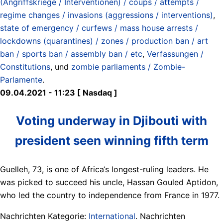
(Angriffskriege / Interventionen) / coups / attempts /
regime changes / invasions (aggressions / interventions)
,
state of emergency / curfews / mass house arrests /
lockdowns (quarantines) / zones / production ban / art
ban / sports ban / assembly ban / etc
,
Verfassungen /
Constitutions
, und
zombie parliaments / Zombie-
Parlamente
.
09.04.2021 - 11:23 [ Nasdaq ]
Voting underway in Djibouti with
president seen winning fifth term
Guelleh, 73, is one of Africa‘s longest-ruling leaders. He
was picked to succeed his uncle, Hassan Gouled Aptidon,
who led the country to independence from France in 1977.
Nachrichten Kategorie:
International
. Nachrichten