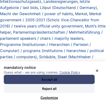
Infektionsschutzgesetz
,
Landesregierungen
,
letzte
Aufgebote / last bids
,
Liliput (Deutschland / Germany)
,
Macht der Gewohnheit / power of habits
,
Merkel
,
Merkel
government / 2005-2021 (Scholz Vice-Chancellor from
2018) / twelve years official unity government
,
Mutti’s little
helper
,
Parlamentspräsidentschaften / Mehrheitsführung /
parliament speakers / chairs / majority leaders
,
Programme (Institutionen / Hierarchien / Parteien /
Computer) / programs (institutions / hierarchies / political
parties / computers)
,
Schäuble
,
Staat (Machthaber /
Regime / Regierungen / Struktur / Exekutive) / state (rulers
mandatory notice
/ regimes / governments / structure / executive branch)
,
×
Guess what - we are using cookies.
Cookie Policy
Staatsstreiche / Umstürze / Versuche / Invasionen
Accept all
(Angriffskriege / Interventionen) / coups / attempts /
regime changes / invasions (aggressions / interventions)
,
Reject all
und
zombie parliaments / Zombie-Parlamente
.
Customize
09.04.2021 - 10:02 [ Dave deCamp /Antiwar.com ]