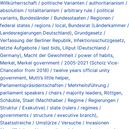
Willkürherrschaft / politische Varianten / authoritarianism /
absolutism / totalitarianism / arbitrary rule / political
variants
,
Bundesländer / Bundesstaaten / Regionen /
federal states / regions / local
,
Bundesrat (Länderkammer /
Landesregierungen Deutschland)
,
Grundgesetz /
Verfassung der Berliner Republik
,
Infektionsschutzgesetz
,
letzte Aufgebote / last bids
,
Liliput (Deutschland /
Germany)
,
Macht der Gewohnheit / power of habits
,
Merkel
,
Merkel government / 2005-2021 (Scholz Vice-
Chancellor from 2018) / twelve years official unity
government
,
Mutti’s little helper
,
Parlamentspräsidentschaften / Mehrheitsführung /
parliament speakers / chairs / majority leaders
,
Röttgen
,
Schäuble
,
Staat (Machthaber / Regime / Regierungen /
Struktur / Exekutive) / state (rulers / regimes /
governments / structure / executive branch)
,
Staatsstreiche / Umstürze / Versuche / Invasionen