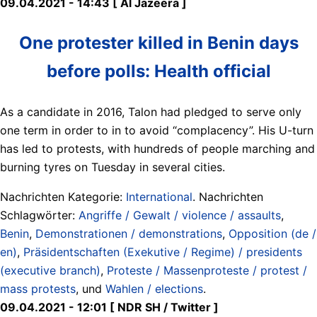
09.04.2021 - 14:43 [ Al Jazeera ]
One protester killed in Benin days
before polls: Health official
As a candidate in 2016, Talon had pledged to serve only
one term in order to in to avoid “complacency”. His U-turn
has led to protests, with hundreds of people marching and
burning tyres on Tuesday in several cities.
Nachrichten Kategorie:
International
. Nachrichten
Schlagwörter:
Angriffe / Gewalt / violence / assaults
,
Benin
,
Demonstrationen / demonstrations
,
Opposition (de /
en)
,
Präsidentschaften (Exekutive / Regime) / presidents
(executive branch)
,
Proteste / Massenproteste / protest /
mass protests
, und
Wahlen / elections
.
09.04.2021 - 12:01 [ NDR SH / Twitter ]