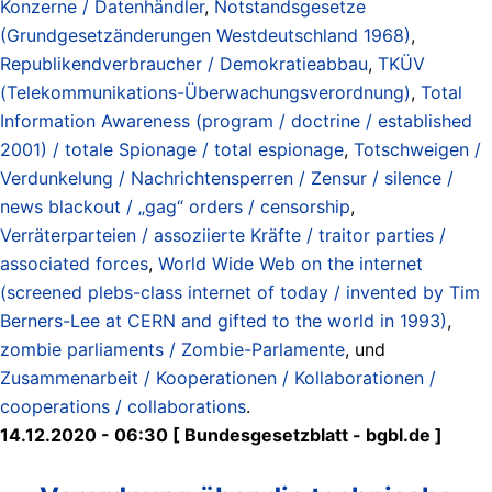
Konzerne / Datenhändler
,
Notstandsgesetze
(Grundgesetzänderungen Westdeutschland 1968)
,
Republikendverbraucher / Demokratieabbau
,
TKÜV
(Telekommunikations-Überwachungsverordnung)
,
Total
Information Awareness (program / doctrine / established
2001) / totale Spionage / total espionage
,
Totschweigen /
Verdunkelung / Nachrichtensperren / Zensur / silence /
news blackout / „gag“ orders / censorship
,
Verräterparteien / assoziierte Kräfte / traitor parties /
associated forces
,
World Wide Web on the internet
(screened plebs-class internet of today / invented by Tim
Berners-Lee at CERN and gifted to the world in 1993)
,
zombie parliaments / Zombie-Parlamente
, und
Zusammenarbeit / Kooperationen / Kollaborationen /
cooperations / collaborations
.
14.12.2020 - 06:30 [ Bundesgesetzblatt - bgbl.de ]