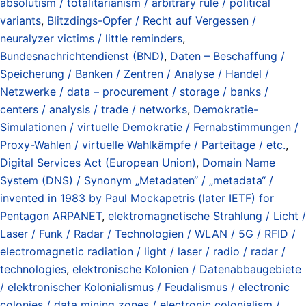
absolutism / totalitarianism / arbitrary rule / political
variants
,
Blitzdings-Opfer / Recht auf Vergessen /
neuralyzer victims / little reminders
,
Bundesnachrichtendienst (BND)
,
Daten – Beschaffung /
Speicherung / Banken / Zentren / Analyse / Handel /
Netzwerke / data – procurement / storage / banks /
centers / analysis / trade / networks
,
Demokratie-
Simulationen / virtuelle Demokratie / Fernabstimmungen /
Proxy-Wahlen / virtuelle Wahlkämpfe / Parteitage / etc.
,
Digital Services Act (European Union)
,
Domain Name
System (DNS) / Synonym „Metadaten“ / „metadata“ /
invented in 1983 by Paul Mockapetris (later IETF) for
Pentagon ARPANET
,
elektromagnetische Strahlung / Licht /
Laser / Funk / Radar / Technologien / WLAN / 5G / RFID /
electromagnetic radiation / light / laser / radio / radar /
technologies
,
elektronische Kolonien / Datenabbaugebiete
/ elektronischer Kolonialismus / Feudalismus / electronic
colonies / data mining zones / electronic colonialism /