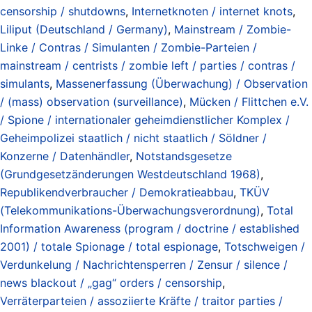
censorship / shutdowns
,
Internetknoten / internet knots
,
Liliput (Deutschland / Germany)
,
Mainstream / Zombie-
Linke / Contras / Simulanten / Zombie-Parteien /
mainstream / centrists / zombie left / parties / contras /
simulants
,
Massenerfassung (Überwachung) / Observation
/ (mass) observation (surveillance)
,
Mücken / Flittchen e.V.
/ Spione / internationaler geheimdienstlicher Komplex /
Geheimpolizei staatlich / nicht staatlich / Söldner /
Konzerne / Datenhändler
,
Notstandsgesetze
(Grundgesetzänderungen Westdeutschland 1968)
,
Republikendverbraucher / Demokratieabbau
,
TKÜV
(Telekommunikations-Überwachungsverordnung)
,
Total
Information Awareness (program / doctrine / established
2001) / totale Spionage / total espionage
,
Totschweigen /
Verdunkelung / Nachrichtensperren / Zensur / silence /
news blackout / „gag“ orders / censorship
,
Verräterparteien / assoziierte Kräfte / traitor parties /