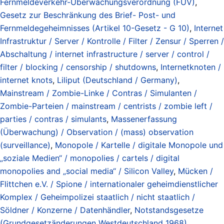
Fernmeldeverkehr-Überwachungsverordnung (FÜV)
,
Gesetz zur Beschränkung des Brief- Post- und
Fernmeldegeheimnisses (Artikel 10-Gesetz - G 10)
,
Internet
Infrastruktur / Server / Kontrolle / Filter / Zensur / Sperren /
Abschaltung / internet infrastructure / server / control /
filter / blocking / censorship / shutdowns
,
Internetknoten /
internet knots
,
Liliput (Deutschland / Germany)
,
Mainstream / Zombie-Linke / Contras / Simulanten /
Zombie-Parteien / mainstream / centrists / zombie left /
parties / contras / simulants
,
Massenerfassung
(Überwachung) / Observation / (mass) observation
(surveillance)
,
Monopole / Kartelle / digitale Monopole und
„soziale Medien“ / monopolies / cartels / digital
monopolies and „social media“ / Silicon Valley
,
Mücken /
Flittchen e.V. / Spione / internationaler geheimdienstlicher
Komplex / Geheimpolizei staatlich / nicht staatlich /
Söldner / Konzerne / Datenhändler
,
Notstandsgesetze
(Grundgesetzänderungen Westdeutschland 1968)
,