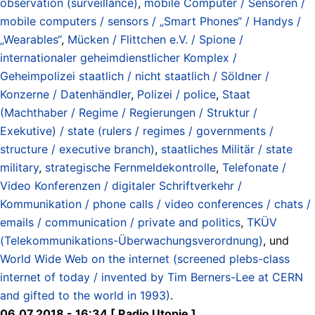
observation (surveillance)
,
mobile Computer / Sensoren /
mobile computers / sensors / „Smart Phones“ / Handys /
„Wearables“
,
Mücken / Flittchen e.V. / Spione /
internationaler geheimdienstlicher Komplex /
Geheimpolizei staatlich / nicht staatlich / Söldner /
Konzerne / Datenhändler
,
Polizei / police
,
Staat
(Machthaber / Regime / Regierungen / Struktur /
Exekutive) / state (rulers / regimes / governments /
structure / executive branch)
,
staatliches Militär / state
military
,
strategische Fernmeldekontrolle
,
Telefonate /
Video Konferenzen / digitaler Schriftverkehr /
Kommunikation / phone calls / video conferences / chats /
emails / communication / private and politics
,
TKÜV
(Telekommunikations-Überwachungsverordnung)
, und
World Wide Web on the internet (screened plebs-class
internet of today / invented by Tim Berners-Lee at CERN
and gifted to the world in 1993)
.
06.07.2018 - 16:34 [ Radio Utopie ]