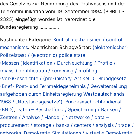
des Gesetzes zur Neuordnung des Postwesens und der
Telekommunikation vom 19. September 1994 (BGBl. l S.
2325) eingefügt worden ist, verordnet die
Bundesregierung ……………
Nachrichten Kategorie:
Kontrollmechanismen / control
mechanisms
. Nachrichten Schlagwörter:
(elektronischer)
Polizeistaat / (electronic) police state
,
(Massen-)Identifikation / Durchleuchtung / Profile /
(mass-)identification / screening / profiling
,
(Vor-)Geschichte / (pre-)history
,
Artikel 10 Grundgesetz
(Brief- Post- und Fernmeldegeheimnis / Gewaltenteilung
aufgehoben durch Einheitsregierung Westdeutschlands
1968 / „Notstandsgesetze“)
,
Bundesnachrichtendienst
(BND)
,
Daten – Beschaffung / Speicherung / Banken /
Zentren / Analyse / Handel / Netzwerke / data –
procurement / storage / banks / centers / analysis / trade /
networks
,
Demokratie-Simulationen / virtuelle Demokratie