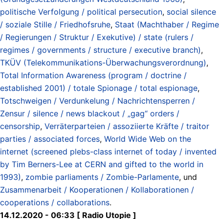
politische Verfolgung / political persecution
,
social silence
/ soziale Stille / Friedhofsruhe
,
Staat (Machthaber / Regime
/ Regierungen / Struktur / Exekutive) / state (rulers /
regimes / governments / structure / executive branch)
,
TKÜV (Telekommunikations-Überwachungsverordnung)
,
Total Information Awareness (program / doctrine /
established 2001) / totale Spionage / total espionage
,
Totschweigen / Verdunkelung / Nachrichtensperren /
Zensur / silence / news blackout / „gag“ orders /
censorship
,
Verräterparteien / assoziierte Kräfte / traitor
parties / associated forces
,
World Wide Web on the
internet (screened plebs-class internet of today / invented
by Tim Berners-Lee at CERN and gifted to the world in
1993)
,
zombie parliaments / Zombie-Parlamente
, und
Zusammenarbeit / Kooperationen / Kollaborationen /
cooperations / collaborations
.
14.12.2020 - 06:33 [ Radio Utopie ]