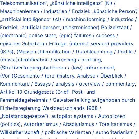
Telekommunikation"
,
„künstliche Intelligenz“ (KI) /
Maschinenlernen / Industrien / Endziel: „künstliche Person“/
„artificial intelligence“ (AI) / machine learning / industries /
Endziel: „artificial person“
,
(elektronischer) Polizeistaat /
(electronic) police state
,
(epic) failures / success /
episches Scheitern / Erfolge
,
(internet service) providers
(ISPs)
,
(Massen-)Identifikation / Durchleuchtung / Profile /
(mass-)identification / screening / profiling
,
(Straf)Verfolgungsbehörden / (law) enforcement
,
(Vor-)Geschichte / (pre-)history
,
Analyse / Überblick /
Kommentare / Essays / analysis / overview / commentary
,
Artikel 10 Grundgesetz (Brief- Post- und
Fernmeldegeheimnis / Gewaltenteilung aufgehoben durch
Einheitsregierung Westdeutschlands 1968 /
„Notstandsgesetze“)
,
autopilot systems / Autopiloten
(politics)
,
Autoritarismus / Absolutismus / Totalitarismus /
Willkürherrschaft / politische Varianten / authoritarianism /