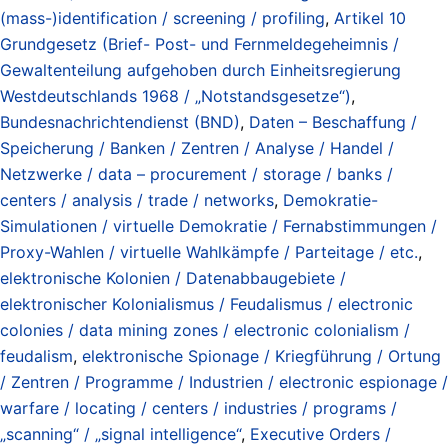
(mass-)identification / screening / profiling
,
Artikel 10
Grundgesetz (Brief- Post- und Fernmeldegeheimnis /
Gewaltenteilung aufgehoben durch Einheitsregierung
Westdeutschlands 1968 / „Notstandsgesetze“)
,
Bundesnachrichtendienst (BND)
,
Daten – Beschaffung /
Speicherung / Banken / Zentren / Analyse / Handel /
Netzwerke / data – procurement / storage / banks /
centers / analysis / trade / networks
,
Demokratie-
Simulationen / virtuelle Demokratie / Fernabstimmungen /
Proxy-Wahlen / virtuelle Wahlkämpfe / Parteitage / etc.
,
elektronische Kolonien / Datenabbaugebiete /
elektronischer Kolonialismus / Feudalismus / electronic
colonies / data mining zones / electronic colonialism /
feudalism
,
elektronische Spionage / Kriegführung / Ortung
/ Zentren / Programme / Industrien / electronic espionage /
warfare / locating / centers / industries / programs /
„scanning“ / „signal intelligence“
,
Executive Orders /