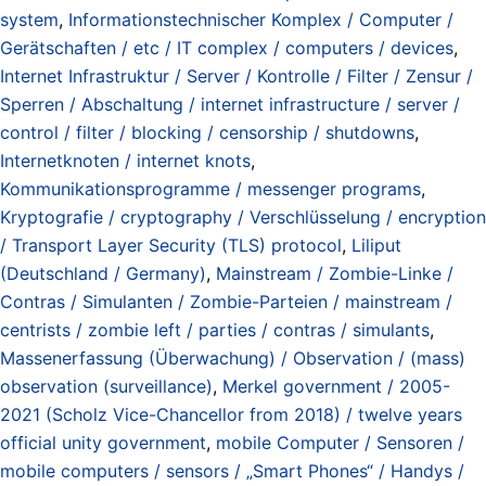
system
,
Informationstechnischer Komplex / Computer /
Gerätschaften / etc / IT complex / computers / devices
,
Internet Infrastruktur / Server / Kontrolle / Filter / Zensur /
Sperren / Abschaltung / internet infrastructure / server /
control / filter / blocking / censorship / shutdowns
,
Internetknoten / internet knots
,
Kommunikationsprogramme / messenger programs
,
Kryptografie / cryptography / Verschlüsselung / encryption
/ Transport Layer Security (TLS) protocol
,
Liliput
(Deutschland / Germany)
,
Mainstream / Zombie-Linke /
Contras / Simulanten / Zombie-Parteien / mainstream /
centrists / zombie left / parties / contras / simulants
,
Massenerfassung (Überwachung) / Observation / (mass)
observation (surveillance)
,
Merkel government / 2005-
2021 (Scholz Vice-Chancellor from 2018) / twelve years
official unity government
,
mobile Computer / Sensoren /
mobile computers / sensors / „Smart Phones“ / Handys /