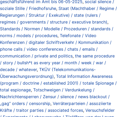
geschäftsführend im Amt bis 06-05-2025
,
social silence /
soziale Stille / Friedhofsruhe
,
Staat (Machthaber / Regime /
Regierungen / Struktur / Exekutive) / state (rulers /
regimes / governments / structure / executive branch)
,
Standards / Normen / Modelle / Prozeduren / standards /
norms / models / procedures
,
Telefonate / Video
Konferenzen / digitaler Schriftverkehr / Kommunikation /
phone calls / video conferences / chats / emails /
communication / private and politics
,
the same procedure
/ story / bullsh*t as every year / month / week / war /
decade / whatever
,
TKÜV (Telekommunikations-
Überwachungsverordnung)
,
Total Information Awareness
(program / doctrine / established 2001) / totale Spionage /
total espionage
,
Totschweigen / Verdunkelung /
Nachrichtensperren / Zensur / silence / news blackout /
„gag“ orders / censorship
,
Verräterparteien / assoziierte
Kräfte / traitor parties / associated forces
,
Versuchsfelder
/ Experimente / Laborversuche / Türöffner
,
von der Leyen
,