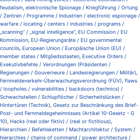
feudalism
,
elektronische Spionage / Kriegführung / Ortung
/ Zentren / Programme / Industrien / electronic espionage /
warfare / locating / centers / industries / programs /
„scanning“ / „signal intelligence“
,
EU Commission / EU
Kommission
,
EU-Regierungsräte / EU governmental
councils
,
European Union / Europäische Union (EU) /
member states / Mitgliedsstaaten
,
Executive Orders /
Exekutivbefehle / Verordnungen (Präsidenten /
Regierungen / Gouverneure / Landesregierungen / Militär)
,
Fernmeldeverkehr-Überwachungsverordnung (FÜV)
,
flaws
/ loopholes / vulnerabilities / backdoors (technics) /
Schwachstellen / Schlupflöcher / Sicherheitslücken /
Hintertüren (Technik)
,
Gesetz zur Beschränkung des Brief-
Post- und Fernmeldegeheimnisses (Artikel 10-Gesetz - G
10)
,
Hacks (real oder fiktiv) / (real or fictitious)
,
Hierarchien / Befehlsketten / Machtarchitektur / System /
hierarchies / chains of command / power architecture /