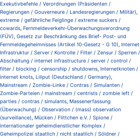
Exekutivbefehle / Verordnungen (Präsidenten /
Regierungen / Gouverneure / Landesregierungen / Militär)
,
extreme / gefährliche Feiglinge / extreme suckers /
cowards
,
Fernmeldeverkehr-Überwachungsverordnung
(FÜV)
,
Gesetz zur Beschränkung des Brief- Post- und
Fernmeldegeheimnisses (Artikel 10-Gesetz - G 10)
,
Internet
Infrastruktur / Server / Kontrolle / Filter / Zensur / Sperren /
Abschaltung / internet infrastructure / server / control /
filter / blocking / censorship / shutdowns
,
Internetknoten /
internet knots
,
Liliput (Deutschland / Germany)
,
Mainstream / Zombie-Linke / Contras / Simulanten /
Zombie-Parteien / mainstream / centrists / zombie left /
parties / contras / simulants
,
Massenerfassung
(Überwachung) / Observation / (mass) observation
(surveillance)
,
Mücken / Flittchen e.V. / Spione /
internationaler geheimdienstlicher Komplex /
Geheimpolizei staatlich / nicht staatlich / Söldner /