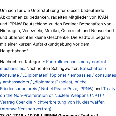
Um sich für die Unterstützung für dieses bedeutende
Abkommen zu bedanken, radelten Mitglieder von ICAN
und IPPNW Deutschland zu den Berliner Botschaften von
Nicaragua, Venezuela, Mexiko, Österreich und Neuseeland
und überreichten kleine Geschenke. Die Radtour begann
mit einer kurzen Auftaktkundgebung vor dem
Hauptbahnhof.
Nachrichten Kategorie:
Kontrollmechanismen / control
mechanisms
. Nachrichten Schlagwörter:
Botschaften /
Konsulate / „Diplomaten“ (Spione) / embassies / consulates
/ ambassadors / „diplomates“ (spies)
,
büchel
,
Friedensnobelpreis / Nobel Peace Prize
,
IPPNW
, und
Treaty
on the Non-Proliferation of Nuclear Weapons (NPT) /
Vertrag über die Nichtverbreitung von Nuklearwaffen
(Atomwaffensperrvertrag)
.
18.04.2018 - 10:09 [ IPPNW Germany ‏/ Twitter ]