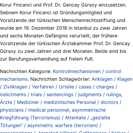
Korur Fincanci und Prof. Dr. Gencay Gürsoy einzusetzen.
Sebnem Korur Fincanci ist Gründungsmitglied und
Vorsitzende der türkischen Menschenrechtsstiftung und
wurde am 19. Dezember 2018 in Istanbul zu zwei Jahren
und sechs Monaten Gefängnis verurteilt, der frühere
Vorsitzende der türkischen Ärztekammer Prof. Dr. Gencay
Gürsoy zu zwei Jahren und drei Monaten. Beide sind bis
zur Berufungsverhandlung auf freiem Fuß.
Nachrichten Kategorie:
Kontrollmechanismen / control
mechanisms
. Nachrichten Schlagwörter:
Anklagen / Klagen
/ Zivilklagen / Verfahren / Urteile / cases / charges /
indictments / trials / sentencings / judgments / rulings
,
Ärzte / Mediziner / medizinisches Personal / doctors /
physicians / medical personnel
,
asymmetrische
Kriegführung (Terrorismus) / Attentate / „gezielte
Tötungen“ / asymmetric warfare (terrorism) /
assassinations / „targeted killings“
,
Gefängnisse / Kerker /