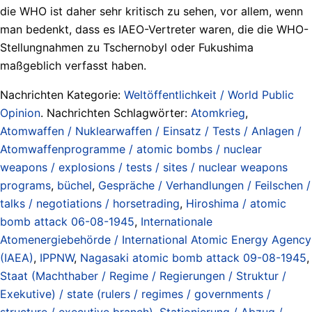
die WHO ist daher sehr kritisch zu sehen, vor allem, wenn
man bedenkt, dass es IAEO-Vertreter waren, die die WHO-
Stellungnahmen zu Tschernobyl oder Fukushima
maßgeblich verfasst haben.
Nachrichten Kategorie:
Weltöffentlichkeit / World Public
Opinion
. Nachrichten Schlagwörter:
Atomkrieg
,
Atomwaffen / Nuklearwaffen / Einsatz / Tests / Anlagen /
Atomwaffenprogramme / atomic bombs / nuclear
weapons / explosions / tests / sites / nuclear weapons
programs
,
büchel
,
Gespräche / Verhandlungen / Feilschen /
talks / negotiations / horsetrading
,
Hiroshima / atomic
bomb attack 06-08-1945
,
Internationale
Atomenergiebehörde / International Atomic Energy Agency
(IAEA)
,
IPPNW
,
Nagasaki atomic bomb attack 09-08-1945
,
Staat (Machthaber / Regime / Regierungen / Struktur /
Exekutive) / state (rulers / regimes / governments /
structure / executive branch)
,
Stationierung / Abzug /