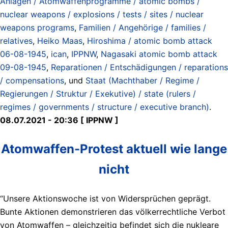
Anlagen / Atomwaffenprogramme / atomic bombs /
nuclear weapons / explosions / tests / sites / nuclear
weapons programs
,
Familien / Angehörige / families /
relatives
,
Heiko Maas
,
Hiroshima / atomic bomb attack
06-08-1945
,
ican
,
IPPNW
,
Nagasaki atomic bomb attack
09-08-1945
,
Reparationen / Entschädigungen / reparations
/ compensations
, und
Staat (Machthaber / Regime /
Regierungen / Struktur / Exekutive) / state (rulers /
regimes / governments / structure / executive branch)
.
08.07.2021 - 20:36 [ IPPNW ]
Atomwaffen-Protest aktuell wie lange
nicht
“Unsere Aktionswoche ist von Widersprüchen geprägt.
Bunte Aktionen demonstrieren das völkerrechtliche Verbot
von Atomwaffen – gleichzeitig befindet sich die nukleare