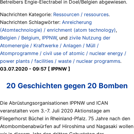
Betreibers Engie-Electrabel in Doel/Belgien abgewiesen.
Nachrichten Kategorie:
Ressourcen / ressources
.
Nachrichten Schlagwörter:
Anreicherung
(Atomtechnologie) / enrichment (atom technology)
,
Belgien / Belgium
,
IPPNW
, und
zivile Nutzung der
Atomenergie / Kraftwerke / Anlagen / Müll /
Atomprogramme / civil use of atomic / nuclear energy /
power plants / facilities / waste / nuclear programms
.
03.07.2020 - 09:57 [ IPPNW ]
20 Geschichten gegen 20 Bomben
Die Abrüstungsorganisationen IPPNW und ICAN
veranstalten vom 3.-7. Juli 2020 Aktionstage am
Fliegerhorst Büchel in Rheinland-Pfalz. 75 Jahre nach den
Atombombenabwürfen auf Hiroshima und Nagasaki wollen
wir in diesem Jahr den dritten Geburtstag der