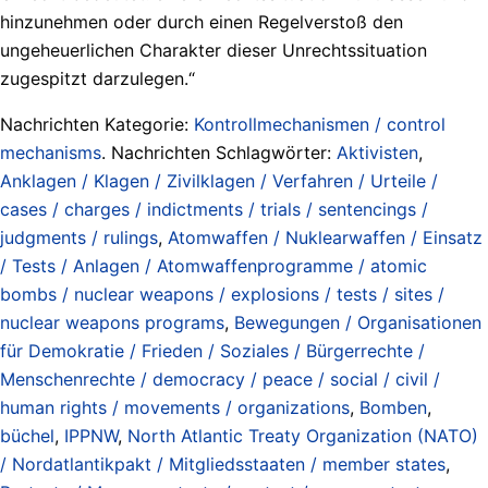
hinzunehmen oder durch einen Regelverstoß den
ungeheuerlichen Charakter dieser Unrechtssituation
zugespitzt darzulegen.“
Nachrichten Kategorie:
Kontrollmechanismen / control
mechanisms
. Nachrichten Schlagwörter:
Aktivisten
,
Anklagen / Klagen / Zivilklagen / Verfahren / Urteile /
cases / charges / indictments / trials / sentencings /
judgments / rulings
,
Atomwaffen / Nuklearwaffen / Einsatz
/ Tests / Anlagen / Atomwaffenprogramme / atomic
bombs / nuclear weapons / explosions / tests / sites /
nuclear weapons programs
,
Bewegungen / Organisationen
für Demokratie / Frieden / Soziales / Bürgerrechte /
Menschenrechte / democracy / peace / social / civil /
human rights / movements / organizations
,
Bomben
,
büchel
,
IPPNW
,
North Atlantic Treaty Organization (NATO)
/ Nordatlantikpakt / Mitgliedsstaaten / member states
,