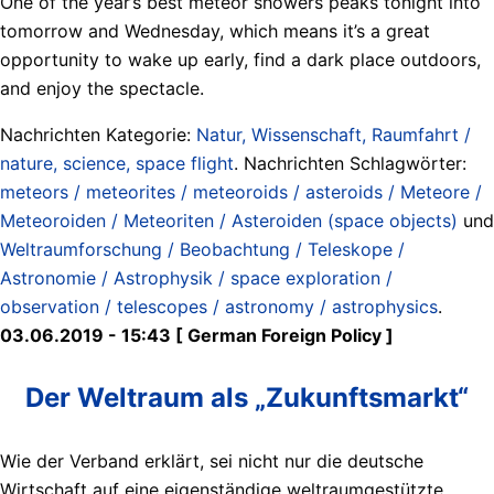
One of the year’s best meteor showers peaks tonight into
tomorrow and Wednesday, which means it’s a great
opportunity to wake up early, find a dark place outdoors,
and enjoy the spectacle.
Nachrichten Kategorie:
Natur, Wissenschaft, Raumfahrt /
nature, science, space flight
. Nachrichten Schlagwörter:
meteors / meteorites / meteoroids / asteroids / Meteore /
Meteoroiden / Meteoriten / Asteroiden (space objects)
und
Weltraumforschung / Beobachtung / Teleskope /
Astronomie / Astrophysik / space exploration /
observation / telescopes / astronomy / astrophysics
.
03.06.2019 - 15:43 [ German Foreign Policy ]
Der Weltraum als „Zukunftsmarkt“
Wie der Verband erklärt, sei nicht nur die deutsche
Wirtschaft auf eine eigenständige weltraumgestützte