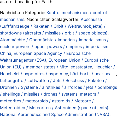
asteroid heading for Earth.
Nachrichten Kategorie:
Kontrollmechanismen / control
mechanisms
. Nachrichten Schlagwörter:
Abschüsse
(Luftfahrzeuge / Raketen / Orbit / Weltraumobjekte) /
shotdowns (aircrafts / missiles / orbit / space objects)
,
Atommächte / Obermächte / Imperien / Imperialismus /
nuclear powers / upper powers / empires / imperialism
,
China
,
European Space Agency / Europäische
Weltraumagentur (ESA)
,
European Union / Europäische
Union (EU) / member states / Mitgliedsstaaten
,
Heuchler /
Heuchelei / hypocrites / hypocricy
,
hört hört.. / hear hear...
,
Luftangriffe / Luftwaffen / Jets / Beschuss / Raketen /
Drohnen / Systeme / airstrikes / airforces / jets / bombings
/ shellings / missiles / drones / systems
,
meteors /
meteorites / meteoroids / asteroids / Meteore /
Meteoroiden / Meteoriten / Asteroiden (space objects)
,
National Aeronautics and Space Administration (NASA)
,