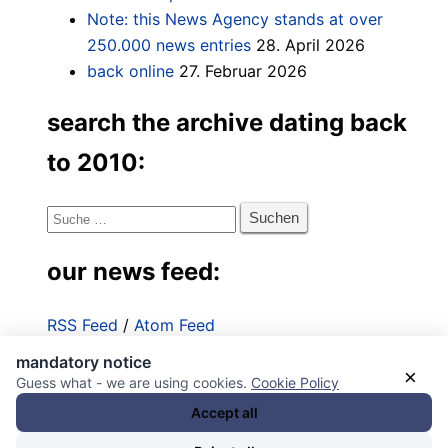
Note: this News Agency stands at over
250.000 news entries
28. April 2026
back online
27. Februar 2026
search the archive dating back
to 2010:
Suche
nach:
our news feed:
RSS Feed
/
Atom Feed
mandatory notice
Impressum
×
Guess what - we are using cookies.
Cookie Policy
Datenschutzerklärung
Accept all