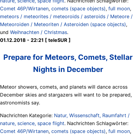
nature, science, space flight
. Nachrichten Schlagwörter:
Comet 46P/Wirtanen
,
comets (space objects)
,
full moon
,
meteors / meteorites / meteoroids / asteroids / Meteore /
Meteoroiden / Meteoriten / Asteroiden (space objects)
,
und
Weihnachten / Christmas
.
01.12.2018 - 22:21 [ teleSUR ]
Prepare for Meteors, Comets, Stellar
Nights in December
Meteor showers, comets, and planets will dance across
December skies and stargazers will want to be prepared,
astronomists say.
Nachrichten Kategorie:
Natur, Wissenschaft, Raumfahrt /
nature, science, space flight
. Nachrichten Schlagwörter:
Comet 46P/Wirtanen
,
comets (space objects)
,
full moon
,