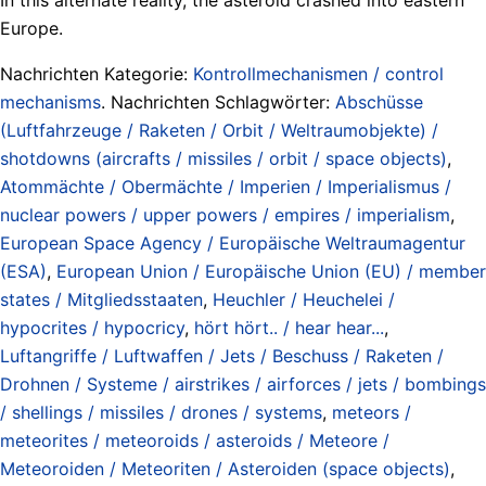
Europe.
Nachrichten Kategorie:
Kontrollmechanismen / control
mechanisms
. Nachrichten Schlagwörter:
Abschüsse
(Luftfahrzeuge / Raketen / Orbit / Weltraumobjekte) /
shotdowns (aircrafts / missiles / orbit / space objects)
,
Atommächte / Obermächte / Imperien / Imperialismus /
nuclear powers / upper powers / empires / imperialism
,
European Space Agency / Europäische Weltraumagentur
(ESA)
,
European Union / Europäische Union (EU) / member
states / Mitgliedsstaaten
,
Heuchler / Heuchelei /
hypocrites / hypocricy
,
hört hört.. / hear hear...
,
Luftangriffe / Luftwaffen / Jets / Beschuss / Raketen /
Drohnen / Systeme / airstrikes / airforces / jets / bombings
/ shellings / missiles / drones / systems
,
meteors /
meteorites / meteoroids / asteroids / Meteore /
Meteoroiden / Meteoriten / Asteroiden (space objects)
,