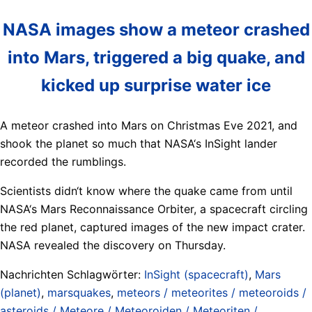
NASA images show a meteor crashed
into Mars, triggered a big quake, and
kicked up surprise water ice
A meteor crashed into Mars on Christmas Eve 2021, and
shook the planet so much that NASA‘s InSight lander
recorded the rumblings.
Scientists didn‘t know where the quake came from until
NASA‘s Mars Reconnaissance Orbiter, a spacecraft circling
the red planet, captured images of the new impact crater.
NASA revealed the discovery on Thursday.
Nachrichten Schlagwörter:
InSight (spacecraft)
,
Mars
(planet)
,
marsquakes
,
meteors / meteorites / meteoroids /
asteroids / Meteore / Meteoroiden / Meteoriten /