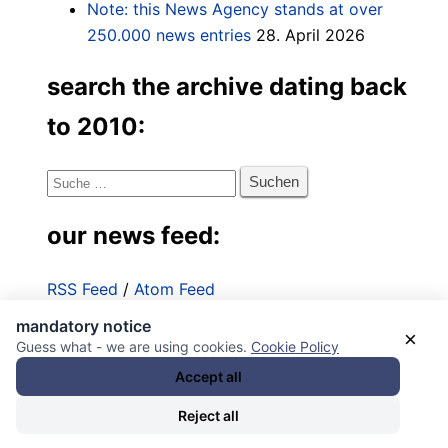
Note: this News Agency stands at over
250.000 news entries
28. April 2026
search the archive dating back
to 2010:
Suche
nach:
our news feed:
RSS Feed
/
Atom Feed
mandatory notice
Impressum
×
Guess what - we are using cookies.
Cookie Policy
Datenschutzerklärung
Accept all
Reject all