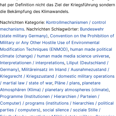
hat per Definition nicht das Ziel der Kriegsführung sondern
die Bekämpfung des Klimawandels.
Nachrichten Kategorie:
Kontrollmechanismen / control
mechanisms
. Nachrichten Schlagwörter:
Bundeswehr
(state military Germany)
,
Convention on the Prohibition of
Military or Any Other Hostile Use of Environmental
Modification Techniques (ENMOD)
,
human made political
climate (change) / human made media science universe
,
Interpretationen / interpretations
,
Liliput (Deutschland /
Germany)
,
Militäreinsatz im Inland / Ausnahmezustand /
Kriegsrecht / Kriegszustand / domestic military operations
/ martial law / state of war
,
Pläne / plans
,
planetare
Atmosphären (Klima) / planetary atmospheres (climate)
,
Programme (Institutionen / Hierarchien / Parteien /
Computer) / programs (institutions / hierarchies / political
parties / computers)
,
social silence / soziale Stille /