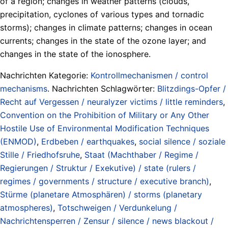
of a region; changes in weather patterns (clouds,
precipitation, cyclones of various types and tornadic
storms); changes in climate patterns; changes in ocean
currents; changes in the state of the ozone layer; and
changes in the state of the ionosphere.
Nachrichten Kategorie:
Kontrollmechanismen / control
mechanisms
. Nachrichten Schlagwörter:
Blitzdings-Opfer /
Recht auf Vergessen / neuralyzer victims / little reminders
,
Convention on the Prohibition of Military or Any Other
Hostile Use of Environmental Modification Techniques
(ENMOD)
,
Erdbeben / earthquakes
,
social silence / soziale
Stille / Friedhofsruhe
,
Staat (Machthaber / Regime /
Regierungen / Struktur / Exekutive) / state (rulers /
regimes / governments / structure / executive branch)
,
Stürme (planetare Atmosphären) / storms (planetary
atmospheres)
,
Totschweigen / Verdunkelung /
Nachrichtensperren / Zensur / silence / news blackout /