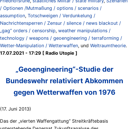
Friedhofsruhe
,
staatliches Militär / state military
,
Szenarien
/ Optionen /Mutmaßung / options / scenarios /
assumption
,
Totschweigen / Verdunkelung /
Nachrichtensperren / Zensur / silence / news blackout /
„gag“ orders / censorship
,
weather manipulations /
technology / weapons / geoengineering / terraforming /
Wetter-Manipulation / Wetterwaffen
, und
Weltraumtheorie
.
17.07.2021 - 17:29 [ Radio Utopie ]
„Geoengineering“-Studie der
Bundeswehr relativiert Abkommen
gegen Wetterwaffen von 1976
(17. Juni 2013)
Das der „vierten Waffengattung“ Streitkräftebasis
unterstehende Dezernat Zukunftsanalyse des