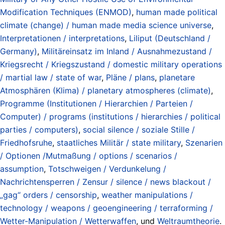
Modification Techniques (ENMOD)
,
human made political
climate (change) / human made media science universe
,
Interpretationen / interpretations
,
Liliput (Deutschland /
Germany)
,
Militäreinsatz im Inland / Ausnahmezustand /
Kriegsrecht / Kriegszustand / domestic military operations
/ martial law / state of war
,
Pläne / plans
,
planetare
Atmosphären (Klima) / planetary atmospheres (climate)
,
Programme (Institutionen / Hierarchien / Parteien /
Computer) / programs (institutions / hierarchies / political
parties / computers)
,
social silence / soziale Stille /
Friedhofsruhe
,
staatliches Militär / state military
,
Szenarien
/ Optionen /Mutmaßung / options / scenarios /
assumption
,
Totschweigen / Verdunkelung /
Nachrichtensperren / Zensur / silence / news blackout /
„gag“ orders / censorship
,
weather manipulations /
technology / weapons / geoengineering / terraforming /
Wetter-Manipulation / Wetterwaffen
, und
Weltraumtheorie
.