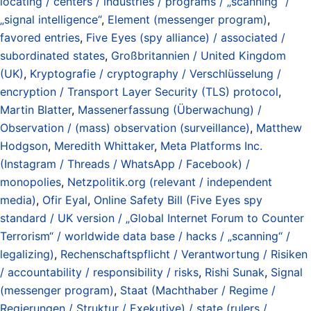
locating / centers / industries / programs / „scanning“ /
„signal intelligence“
,
Element (messenger program)
,
favored entries
,
Five Eyes (spy alliance) / associated /
subordinated states
,
Großbritannien / United Kingdom
(UK)
,
Kryptografie / cryptography / Verschlüsselung /
encryption / Transport Layer Security (TLS) protocol
,
Martin Blatter
,
Massenerfassung (Überwachung) /
Observation / (mass) observation (surveillance)
,
Matthew
Hodgson
,
Meredith Whittaker
,
Meta Platforms Inc.
(Instagram / Threads / WhatsApp / Facebook) /
monopolies
,
Netzpolitik.org (relevant / independent
media)
,
Ofir Eyal
,
Online Safety Bill (Five Eyes spy
standard / UK version / „Global Internet Forum to Counter
Terrorism“ / worldwide data base / hacks / „scanning“ /
legalizing)
,
Rechenschaftspflicht / Verantwortung / Risiken
/ accountability / responsibility / risks
,
Rishi Sunak
,
Signal
(messenger program)
,
Staat (Machthaber / Regime /
Regierungen / Struktur / Exekutive) / state (rulers /