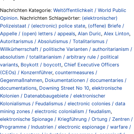
Nachrichten Kategorie:
Weltöffentlichkeit / World Public
Opinion
. Nachrichten Schlagwörter:
(elektronischer)
Polizeistaat / (electronic) police state
,
(offene) Briefe /
Appelle / (open) letters / appeals
,
Alan Duric
,
Alex Linton
,
Autoritarismus / Absolutismus / Totalitarismus /
Willkürherrschaft / politische Varianten / authoritarianism /
absolutism / totalitarianism / arbitrary rule / political
variants
,
Boykott / boycott
,
Chief Executive Officers
(CEOs) / Konzernführer
,
countermeasures /
Gegenmaßnahmen
,
Dokumentationen / documentaries /
documentations
,
Downing Street No 10
,
elektronische
Kolonien / Datenabbaugebiete / elektronischer
Kolonialismus / Feudalismus / electronic colonies / data
mining zones / electronic colonialism / feudalism
,
elektronische Spionage / Kriegführung / Ortung / Zentren /
Programme / Industrien / electronic espionage / warfare /