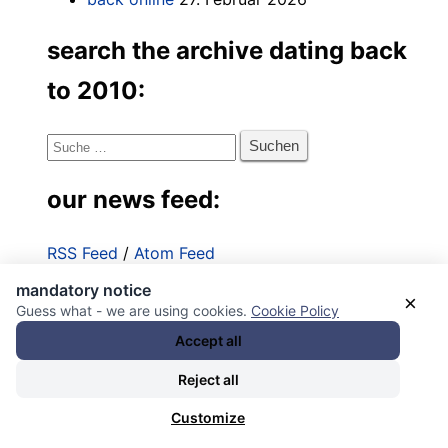
search the archive dating back
to 2010:
Suche
nach:
our news feed:
RSS Feed
/
Atom Feed
mandatory notice
Impressum
×
Guess what - we are using cookies.
Cookie Policy
Datenschutzerklärung
Accept all
Reject all
Customize
^