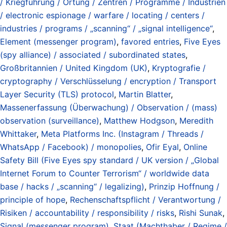
/ Kriegführung / Ortung / Zentren / Programme / Industrien
/ electronic espionage / warfare / locating / centers /
industries / programs / „scanning“ / „signal intelligence“
,
Element (messenger program)
,
favored entries
,
Five Eyes
(spy alliance) / associated / subordinated states
,
Großbritannien / United Kingdom (UK)
,
Kryptografie /
cryptography / Verschlüsselung / encryption / Transport
Layer Security (TLS) protocol
,
Martin Blatter
,
Massenerfassung (Überwachung) / Observation / (mass)
observation (surveillance)
,
Matthew Hodgson
,
Meredith
Whittaker
,
Meta Platforms Inc. (Instagram / Threads /
WhatsApp / Facebook) / monopolies
,
Ofir Eyal
,
Online
Safety Bill (Five Eyes spy standard / UK version / „Global
Internet Forum to Counter Terrorism“ / worldwide data
base / hacks / „scanning“ / legalizing)
,
Prinzip Hoffnung /
principle of hope
,
Rechenschaftspflicht / Verantwortung /
Risiken / accountability / responsibility / risks
,
Rishi Sunak
,
Signal (messenger program)
,
Staat (Machthaber / Regime /